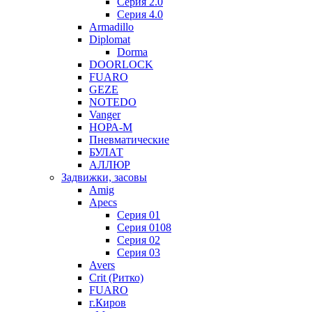
Серия 2.0
Серия 4.0
Armadillo
Diplomat
Dorma
DOORLOCK
FUARO
GEZE
NOTEDO
Vanger
НОРА-М
Пневматические
БУЛАТ
АЛЛЮР
Задвижки, засовы
Amig
Apecs
Серия 01
Серия 0108
Серия 02
Серия 03
Avers
Crit (Ритко)
FUARO
г.Киров