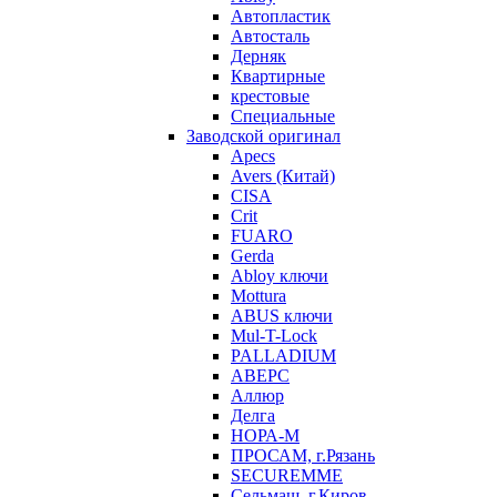
Автопластик
Автосталь
Дерняк
Квартирные
крестовые
Специальные
Заводской оригинал
Apecs
Avers (Китай)
CISA
Crit
FUARO
Gerda
Abloy ключи
Mottura
ABUS ключи
Mul-T-Lock
PALLADIUM
АВЕРС
Аллюр
Делга
НОРА-М
ПРОСАМ, г.Рязань
SECUREMME
Сельмаш, г.Киров