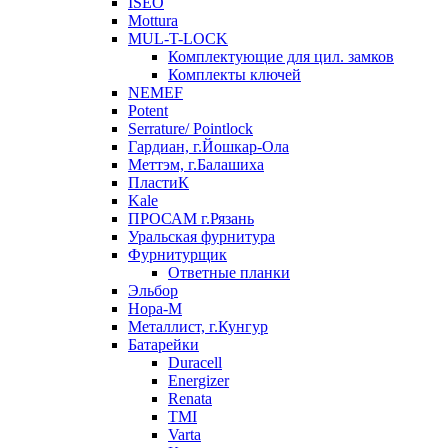
ISEO
Mottura
MUL-T-LOCK
Комплектующие для цил. замков
Комплекты ключей
NEMEF
Potent
Serrature/ Pointlock
Гардиан, г.Йошкар-Ола
Меттэм, г.Балашиха
ПластиК
Kale
ПРОСАМ г.Рязань
Уральская фурнитура
Фурнитурщик
Ответные планки
Эльбор
Нора-М
Металлист, г.Кунгур
Батарейки
Duracell
Energizer
Renata
TMI
Varta