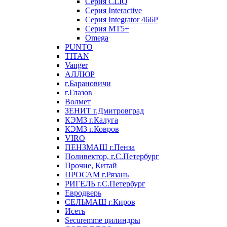
Серия CLIQ
Серия Interactive
Серия Integrator 466P
Серия MT5+
Omega
PUNTO
TITAN
Vanger
АЛЛЮР
г.Барановичи
г.Глазов
Волмет
ЗЕНИТ г.Дмитровград
КЭМЗ г.Калуга
КЭМЗ г.Ковров
VIRO
ПЕНЗМАШ г.Пенза
Поливектор, г.С.Петербург
Прочие, Китай
ПРОСАМ г.Рязань
РИГЕЛЬ г.С.Петербург
Евродверь
СЕЛЬМАШ г.Киров
Исеть
Securemme цилиндры