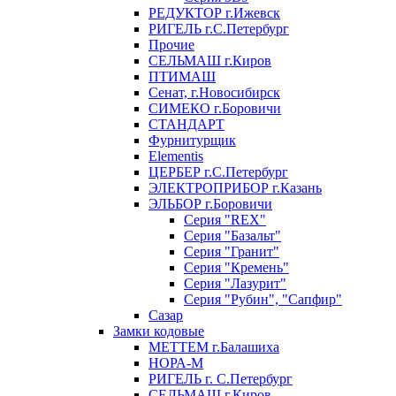
РЕДУКТОР г.Ижевск
РИГЕЛЬ г.С.Петербург
Прочие
СЕЛЬМАШ г.Киров
ПТИМАШ
Сенат, г.Новосибирск
СИМЕКО г.Боровичи
СТАНДАРТ
Фурнитурщик
Elementis
ЦЕРБЕР г.С.Петербург
ЭЛЕКТРОПРИБОР г.Казань
ЭЛЬБОР г.Боровичи
Серия "REX"
Серия "Базальт"
Серия "Гранит"
Серия "Кремень"
Серия "Лазурит"
Серия "Рубин", "Сапфир"
Сазар
Замки кодовые
МЕТТЕМ г.Балашиха
НОРА-М
РИГЕЛЬ г. С.Петербург
СЕЛЬМАШ г.Киров