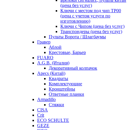
Брелоки сигнализ., пульты китай
(цена без услуг)
Ключи с местом под чип TP00
(цена с учетом услуги по
изготовлению)
Ключи с Чипом (цена без услуг)
Транспондеры (цена без услуг)
Пульты Ворота / Шлагбаумы
Гравер
Аблой
Крестовые, Барьер
FUARO
A.G.B. (Италия)
Декоративный колпачок
Apecs (Китай)
Квадраты
Комплектующие
Кронштейны
Ответные планки
Armadillo
Стяжки
CISA
Crit
ECO SCHULTE
GEZE