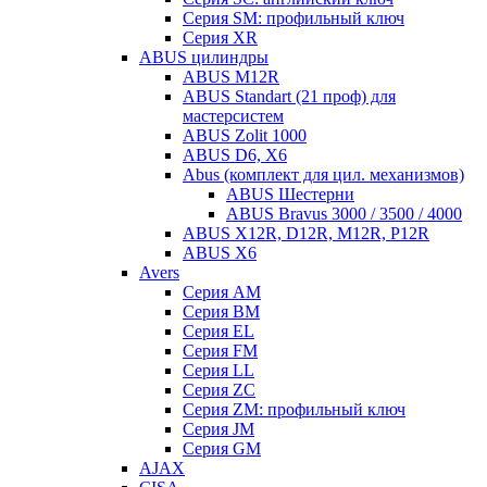
Серия SM: профильный ключ
Серия XR
ABUS цилиндры
ABUS M12R
ABUS Standart (21 проф) для
мастерсистем
ABUS Zolit 1000
ABUS D6, X6
Abus (комплект для цил. механизмов)
ABUS Шестерни
ABUS Bravus 3000 / 3500 / 4000
ABUS X12R, D12R, M12R, P12R
ABUS X6
Avers
Серия AM
Серия BM
Серия EL
Серия FM
Серия LL
Серия ZC
Серия ZM: профильный ключ
Серия JM
Серия GM
AJAX