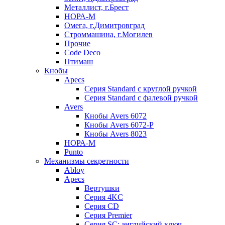
Металлист, г.Брест
НОРА-М
Омега, г.Димитровград
Строммашина, г.Могилев
Прочие
Code Deco
Птимаш
Кнобы
Apecs
Серия Standard с круглой ручкой
Серия Standard с фалевой ручкой
Avers
Кнобы Avers 6072
Кнобы Avers 6072-P
Кнобы Avers 8023
НОРА-М
Punto
Механизмы секретности
Abloy
Apecs
Вертушки
Серия 4KC
Серия CD
Серия Premier
Серия SC: английский ключ