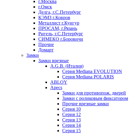
г.Москва
г.Омск
Делга, г.С.Петербург
КЭМЗ г.Ковров
Металлист г.Кунгур
ПРОСАМ, г.Рязань
Ригель, г.С.Петербург
СИМЕКО г.Боровичи
Прочие
Домарт
Замки
Замки врезные
A.G.B. (Италия)
Серия Mediana EVOLUTION
Серия Mediana POLARIS
ABLOY
Apecs
Замки для противопож. дверей
Замки с роликовым фиксатором
Прочие врезные замки
Серия 10
Серия 12
Серия 13
Серия 14
Серия 15