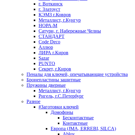
г. Воткинск
г. Златоуст
КЭМЗ г.Ковров
Металлист, г.Кунгур
НОРА-М
Сатурн, г. Набережные Челны
СТАНДАРТ
Code Deco
Аллюр
ЛИРА г.Киров
Sazar
PUNTO
Секрет, г.Киров
Пеналы для ключей, опечатывающие устройства
Бронепластины защитные
Пружины дверные
Металлист, г.Кунгур
Ригель, г.С.Петербург
Разное
#Заготовки ключей
Домофоны
Бесконтактные
Контактные
Европа (JMA, ERREBI, SILCA)
Abloy