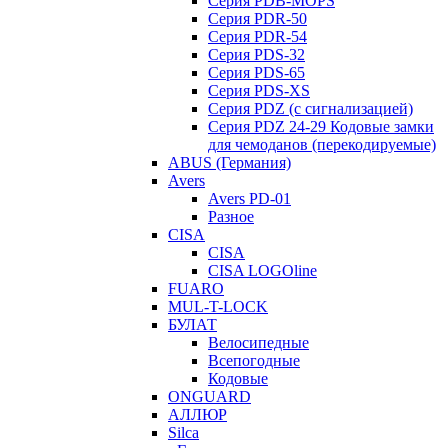
Серия PDB-MOPS
Серия PDR-50
Серия PDR-54
Серия PDS-32
Серия PDS-65
Серия PDS-XS
Серия PDZ (с сигнализацией)
Серия PDZ 24-29 Кодовые замки
для чемоданов (перекодируемые)
ABUS (Германия)
Avers
Avers PD-01
Разное
CISA
CISA
CISA LOGOline
FUARO
MUL-T-LOCK
БУЛАТ
Велосипедные
Всепогодные
Кодовые
ONGUARD
АЛЛЮР
Silca