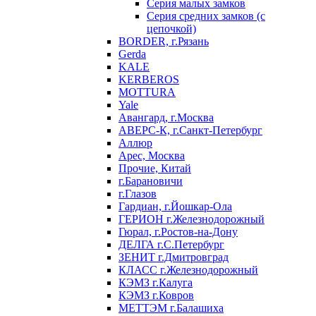
Серия малых замков
Серия средних замков (с
цепочкой)
BORDER, г.Рязань
Gerda
KALE
KERBEROS
MOTTURA
Yale
Авангард, г.Москва
АВЕРС-К, г.Санкт-Петербург
Аллюр
Арес, Москва
Прочие, Китай
г.Барановичи
г.Глазов
Гардиан, г.Йошкар-Ола
ГЕРИОН г.Железнодорожный
Гюрал, г.Ростов-на-Дону
ДЕЛГА г.С.Петербург
ЗЕНИТ г.Дмитровград
КЛАСС г.Железнодорожный
КЭМЗ г.Калуга
КЭМЗ г.Ковров
МЕТТЭМ г.Балашиха