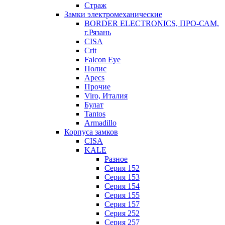
Страж
Замки электромеханические
BORDER ELECTRONICS, ПРО-САМ,
г.Рязань
CISA
Crit
Falcon Eye
Полис
Apecs
Прочие
Viro, Италия
Булат
Tantos
Armadillo
Корпуса замков
CISA
KALE
Разное
Серия 152
Серия 153
Серия 154
Серия 155
Серия 157
Серия 252
Серия 257