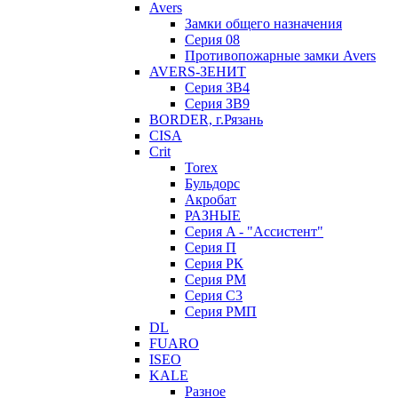
Avers
Замки общего назначения
Серия 08
Противопожарные замки Avers
AVERS-ЗЕНИТ
Серия ЗВ4
Серия ЗВ9
BORDER, г.Рязань
CISA
Crit
Torex
Бульдорс
Акробат
РАЗНЫЕ
Серия A - "Ассистент"
Серия П
Серия РК
Серия РМ
Серия С3
Серия РМП
DL
FUARO
ISEO
KALE
Разное