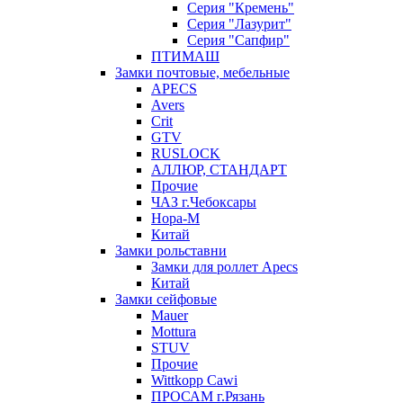
Серия "Кремень"
Серия "Лазурит"
Серия "Сапфир"
ПТИМАШ
Замки почтовые, мебельные
APECS
Avers
Crit
GTV
RUSLOCK
АЛЛЮР, СТАНДАРТ
Прочие
ЧАЗ г.Чебоксары
Нора-М
Китай
Замки рольставни
Замки для роллет Apecs
Китай
Замки сейфовые
Mauer
Mottura
STUV
Прочие
Wittkopp Cawi
ПРОСАМ г.Рязань