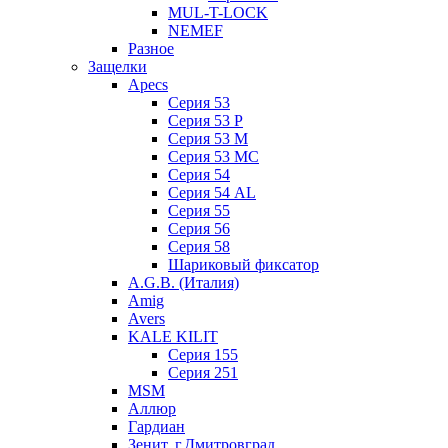
MUL-T-LOCK
NEMEF
Разное
Защелки
Apecs
Серия 53
Серия 53 P
Серия 53 М
Серия 53 МC
Серия 54
Серия 54 AL
Серия 55
Серия 56
Серия 58
Шариковый фиксатор
A.G.B. (Италия)
Amig
Avers
KALE KILIT
Серия 155
Серия 251
MSM
Аллюр
Гардиан
Зенит, г.Дмитровград