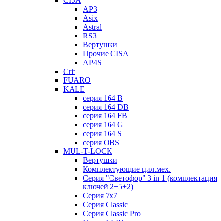
CISA
AP3
Asix
Astral
RS3
Вертушки
Прочие CISA
AP4S
Crit
FUARO
KALE
серия 164 B
серия 164 DB
серия 164 FB
серия 164 G
серия 164 S
серия OBS
MUL-T-LOCK
Вертушки
Комплектующие цил.мех.
Серия "Светофор" 3 in 1 (комплектация
ключей 2+5+2)
Серия 7х7
Серия Classic
Серия Classic Pro