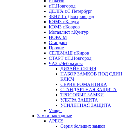
г.Глазов
г.Н.Новгород
ДЕЛГА г.С.Петербург
ЗЕНИТ г.Дмитровград
КЭМЗ г.Калуга
КЭМЗ г.Ковров
Металлист г.Кунгур
НОРА-М
Стандарт
Прочие
СЕЛЬМАШ г.Киров
СТАРТ г.Н.Новгород
ЧАЗ г.Чебоксары
ДИЗАЙН СЕРИЯ
НАБОР ЗАМКОВ ПОД ОДИН
КЛЮЧ
СЕРИЯ РОМАНТИКА
СТАНДАРТНАЯ ЗАЩИТА
ТРОСОВЫЕ ЗАМКИ
УЛЬТРА ЗАЩИТА
УСИЛЕННАЯ ЗАЩИТА
Vanger
Замки накладные
APECS
Серия больших замков