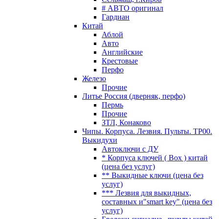
# АВТО оригинал
Гардиан
Китай
Аблой
Авто
Английские
Крестовые
Перфо
Железо
Прочие
Литье Россия (дверняк, перфо)
Пермь
Прочие
ЗТЛ, Конаково
Чипы. Корпуса. Лезвия. Пульты. TP00.
Выкидухи
Автоключи с ДУ
* Корпуса ключей ( Box ) китай
(цена без услуг)
** Выкидные ключи (цена без
услуг)
*** Лезвия для выкидных,
составных и"smart key" (цена без
услуг)