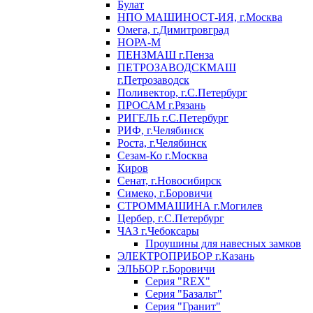
Булат
НПО МАШИНОСТ-ИЯ, г.Москва
Омега, г.Димитровград
НОРА-М
ПЕНЗМАШ г.Пенза
ПЕТРОЗАВОДСКМАШ
г.Петрозаводск
Поливектор, г.С.Петербург
ПРОСАМ г.Рязань
РИГЕЛЬ г.С.Петербург
РИФ, г.Челябинск
Роста, г.Челябинск
Сезам-Ко г.Москва
Киров
Сенат, г.Новосибирск
Симеко, г.Боровичи
СТРОММАШИНА г.Могилев
Цербер, г.С.Петербург
ЧАЗ г.Чебоксары
Проушины для навесных замков
ЭЛЕКТРОПРИБОР г.Казань
ЭЛЬБОР г.Боровичи
Серия "REX"
Серия "Базальт"
Серия "Гранит"