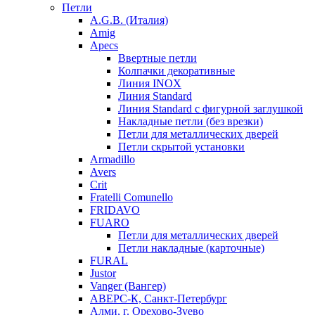
Петли
A.G.B. (Италия)
Amig
Apecs
Ввертные петли
Колпачки декоративные
Линия INOX
Линия Standard
Линия Standard с фигурной заглушкой
Накладные петли (без врезки)
Петли для металлических дверей
Петли скрытой установки
Armadillo
Avers
Crit
Fratelli Comunello
FRIDAVO
FUARO
Петли для металлических дверей
Петли накладные (карточные)
FURAL
Justor
Vanger (Вангер)
АВЕРС-К, Санкт-Петербург
Алми, г. Орехово-Зуево