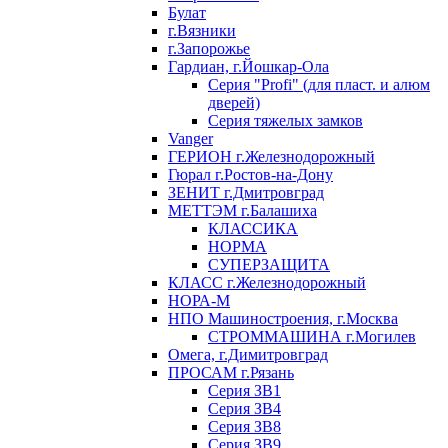
Булат
г.Вязники
г.Запорожье
Гардиан, г.Йошкар-Ола
Серия "Profi" (для пласт. и алюм
дверей)
Серия тяжелых замков
Vanger
ГЕРИОН г.Железнодорожный
Гюрал г.Ростов-на-Дону
ЗЕНИТ г.Дмитровград
МЕТТЭМ г.Балашиха
КЛАССИКА
НОРМА
СУПЕРЗАЩИТА
КЛАСС г.Железнодорожный
НОРА-М
НПО Машиностроения, г.Москва
СТРОММАШИНА г.Могилев
Омега, г.Димитровград
ПРОСАМ г.Рязань
Серия ЗВ1
Серия ЗВ4
Серия ЗВ8
Серия ЗВ9