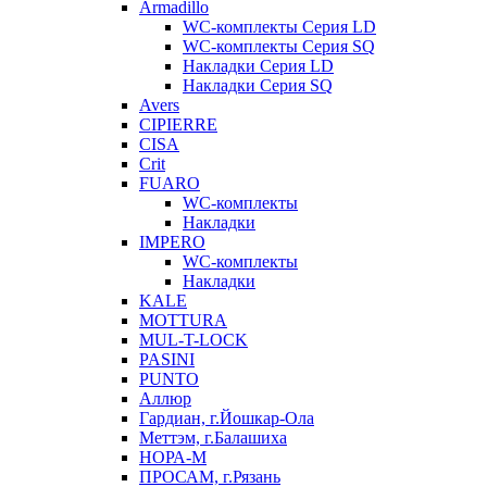
Armadillo
WC-комплекты Серия LD
WC-комплекты Серия SQ
Накладки Серия LD
Накладки Серия SQ
Avers
CIPIERRE
CISA
Crit
FUARO
WC-комплекты
Накладки
IMPERO
WC-комплекты
Накладки
KALE
MOTTURA
MUL-T-LOCK
PASINI
PUNTO
Аллюр
Гардиан, г.Йошкар-Ола
Меттэм, г.Балашиха
НОРА-М
ПРОСАМ, г.Рязань