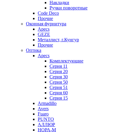
Накладки
Ручки поворотные
Code Deco
Прочие
Оконная фурнитура
Apecs
GEZE
Металлист, г.Кунгур
Прочие
Оптика
Apecs
Комплектующие
Серия 11
Серия 20
Серия 30
Серия 50
Серия 51
Серия 60
Серия 15
Armadillo
Avers
Fuaro
PUNTO
АЛЛЮР
НОРА-М