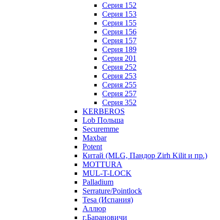
Серия 152
Серия 153
Серия 155
Серия 156
Серия 157
Серия 189
Серия 201
Серия 252
Серия 253
Серия 255
Серия 257
Серия 352
KERBEROS
Lob Польша
Securemme
Maxbar
Potent
Китай (MLG, Пандор Zirh Kilit и пр.)
MOTTURA
MUL-T-LOCK
Palladium
Serrature/Pointlock
Tesa (Испания)
Аллюр
г.Барановичи