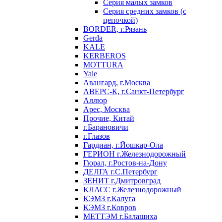
Серия малых замков
Серия средних замков (с
цепочкой)
BORDER, г.Рязань
Gerda
KALE
KERBEROS
MOTTURA
Yale
Авангард, г.Москва
АВЕРС-К, г.Санкт-Петербург
Аллюр
Арес, Москва
Прочие, Китай
г.Барановичи
г.Глазов
Гардиан, г.Йошкар-Ола
ГЕРИОН г.Железнодорожный
Гюрал, г.Ростов-на-Дону
ДЕЛГА г.С.Петербург
ЗЕНИТ г.Дмитровград
КЛАСС г.Железнодорожный
КЭМЗ г.Калуга
КЭМЗ г.Ковров
МЕТТЭМ г.Балашиха