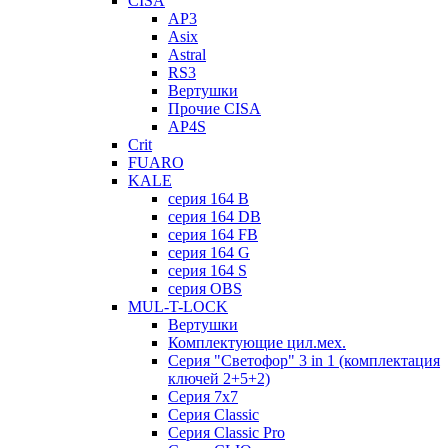
CISA
AP3
Asix
Astral
RS3
Вертушки
Прочие CISA
AP4S
Crit
FUARO
KALE
серия 164 B
серия 164 DB
серия 164 FB
серия 164 G
серия 164 S
серия OBS
MUL-T-LOCK
Вертушки
Комплектующие цил.мех.
Серия "Светофор" 3 in 1 (комплектация
ключей 2+5+2)
Серия 7х7
Серия Classic
Серия Classic Pro