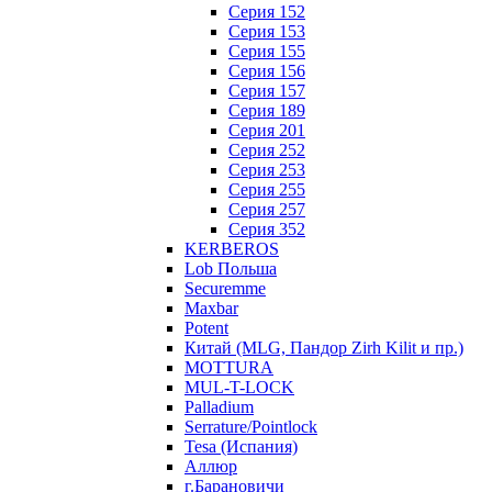
Серия 152
Серия 153
Серия 155
Серия 156
Серия 157
Серия 189
Серия 201
Серия 252
Серия 253
Серия 255
Серия 257
Серия 352
KERBEROS
Lob Польша
Securemme
Maxbar
Potent
Китай (MLG, Пандор Zirh Kilit и пр.)
MOTTURA
MUL-T-LOCK
Palladium
Serrature/Pointlock
Tesa (Испания)
Аллюр
г.Барановичи