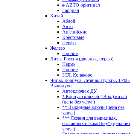
# АВТО оригинал
Гардиан
Китай
Аблой
Авто
Английские
Крестовые
Перфо
Железо
Прочие
Литье Россия (дверняк, перфо)
Пермь
Прочие
ЗТЛ, Конаково
Чипы. Корпуса. Лезвия. Пульты. TP00.
Выкидухи
Автоключи с ДУ
* Корпуса ключей ( Box ) китай
(цена без услуг)
** Выкидные ключи (цена без
услуг)
*** Лезвия для выкидных,
составных и"smart key" (цена без
услуг)