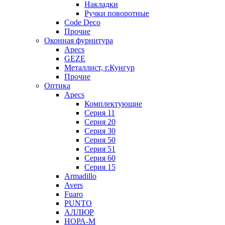
Накладки
Ручки поворотные
Code Deco
Прочие
Оконная фурнитура
Apecs
GEZE
Металлист, г.Кунгур
Прочие
Оптика
Apecs
Комплектующие
Серия 11
Серия 20
Серия 30
Серия 50
Серия 51
Серия 60
Серия 15
Armadillo
Avers
Fuaro
PUNTO
АЛЛЮР
НОРА-М