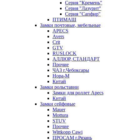
Серия "Кремень"
Серия "Лазурит"
Серия "Сапфир"
ПТИМАШ
Замки почтовые, мебельные
APECS
Avers
Crit
GTV
RUSLOCK
АЛЛЮР, СТАНДАРТ
Прочие
ЧАЗ г.Чебоксары
Нора-М
Китай
Замки рольставни
Замки для роллет Apecs
Китай
Замки сейфовые
Mauer
Mottura
STUV
Прочие
Wittkopp Cawi
ПРОСАМ г.Рязань