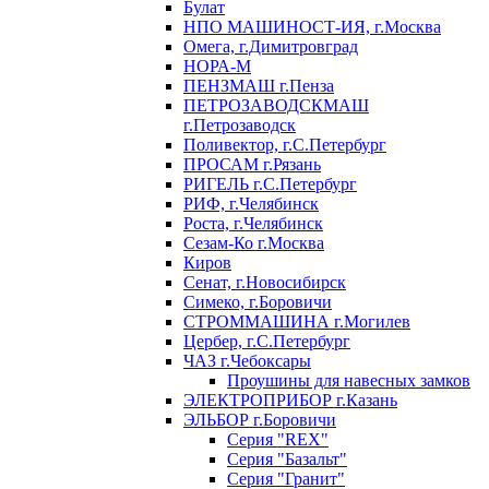
Булат
НПО МАШИНОСТ-ИЯ, г.Москва
Омега, г.Димитровград
НОРА-М
ПЕНЗМАШ г.Пенза
ПЕТРОЗАВОДСКМАШ
г.Петрозаводск
Поливектор, г.С.Петербург
ПРОСАМ г.Рязань
РИГЕЛЬ г.С.Петербург
РИФ, г.Челябинск
Роста, г.Челябинск
Сезам-Ко г.Москва
Киров
Сенат, г.Новосибирск
Симеко, г.Боровичи
СТРОММАШИНА г.Могилев
Цербер, г.С.Петербург
ЧАЗ г.Чебоксары
Проушины для навесных замков
ЭЛЕКТРОПРИБОР г.Казань
ЭЛЬБОР г.Боровичи
Серия "REX"
Серия "Базальт"
Серия "Гранит"