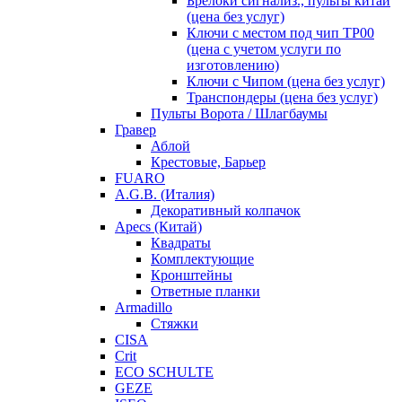
Брелоки сигнализ., пульты китай
(цена без услуг)
Ключи с местом под чип TP00
(цена с учетом услуги по
изготовлению)
Ключи с Чипом (цена без услуг)
Транспондеры (цена без услуг)
Пульты Ворота / Шлагбаумы
Гравер
Аблой
Крестовые, Барьер
FUARO
A.G.B. (Италия)
Декоративный колпачок
Apecs (Китай)
Квадраты
Комплектующие
Кронштейны
Ответные планки
Armadillo
Стяжки
CISA
Crit
ECO SCHULTE
GEZE