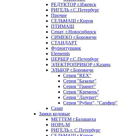
РЕДУКТОР г.Ижевск
РИГЕЛЬ г.С.Петербург
Прочие
СЕЛЬМАШ г.Киров
ПТИМАШ
Сенат, г.Новосибирск
СИМЕКО г.Боровичи
СТАНДАРТ
Фурнитурщик
Elementis
ЦЕРБЕР г.С.Петербург
ЭЛЕКТРОПРИБОР г.Казань
ЭЛЬБОР г.Боровичи
Серия "REX"
Серия "Базальт"
Серия "Гранит"
Серия "Кремень"
Серия "Лазурит"
Серия "Рубин", "Сапфир"
Сазар
Замки кодовые
МЕТТЕМ г.Балашиха
НОРА-М
РИГЕЛЬ г. С.Петербург
СЕЛЬМАШ г.Киров