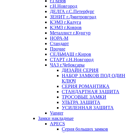
г.Глазов
г.Н.Новгород
ДЕЛГА г.С.Петербург
ЗЕНИТ г.Дмитровград
КЭМЗ г.Калуга
КЭМЗ г.Ковров
Металлист г.Кунгур
НОРА-М
Стандарт
Прочие
СЕЛЬМАШ г.Киров
СТАРТ г.Н.Новгород
ЧАЗ г.Чебоксары
ДИЗАЙН СЕРИЯ
НАБОР ЗАМКОВ ПОД ОДИН
КЛЮЧ
СЕРИЯ РОМАНТИКА
СТАНДАРТНАЯ ЗАЩИТА
ТРОСОВЫЕ ЗАМКИ
УЛЬТРА ЗАЩИТА
УСИЛЕННАЯ ЗАЩИТА
Vanger
Замки накладные
APECS
Серия больших замков