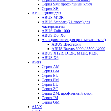
Серия SM: профильный ключ
Серия XR
ABUS цилиндры
ABUS M12R
ABUS Standart (21 проф) для
мастерсистем
ABUS Zolit 1000
ABUS D6, X6
Abus (комплект для цил. механизмов)
ABUS Шестерни
ABUS Bravus 3000 / 3500 / 4000
ABUS X12R, D12R, M12R, P12R
ABUS X6
Avers
Серия AM
Серия BM
Серия EL
Серия FM
Серия LL
Серия ZC
Серия ZM: профильный ключ
Серия JM
Серия GM
AJAX