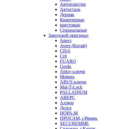
Автопластик
Автосталь
Дерняк
Квартирные
крестовые
Специальные
Заводской оригинал
Apecs
Avers (Китай)
CISA
Crit
FUARO
Gerda
Abloy ключи
Mottura
ABUS ключи
Mul-T-Lock
PALLADIUM
АВЕРС
Аллюр
Делга
НОРА-М
ПРОСАМ, г.Рязань
SECUREMME
Сельмаш, г.Киров