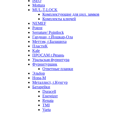
ISEO
Mottura
MUL-T-LOCK
Комплектующие для цил. замков
Комплекты ключей
NEMEF
Potent
Serrature/ Pointlock
Гардиан, г.Йошкар-Ола
Меттэм, г.Балашиха
ПластиК
Kale
ПРОСАМ г.Рязань
Уральская фурнитура
Фурнитурщик
Ответные планки
Эльбор
Нора-М
Металлист, г.Кунгур
Батарейки
Duracell
Energizer
Renata
TMI
Varta