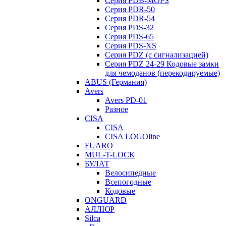
Серия PDB-MOPS
Серия PDR-50
Серия PDR-54
Серия PDS-32
Серия PDS-65
Серия PDS-XS
Серия PDZ (с сигнализацией)
Серия PDZ 24-29 Кодовые замки
для чемоданов (перекодируемые)
ABUS (Германия)
Avers
Avers PD-01
Разное
CISA
CISA
CISA LOGOline
FUARO
MUL-T-LOCK
БУЛАТ
Велосипедные
Всепогодные
Кодовые
ONGUARD
АЛЛЮР
Silca