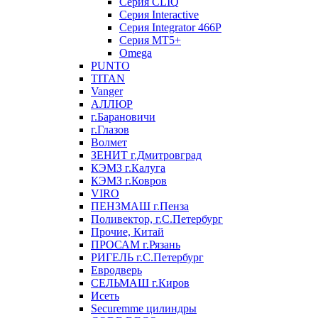
Серия CLIQ
Серия Interactive
Серия Integrator 466P
Серия MT5+
Omega
PUNTO
TITAN
Vanger
АЛЛЮР
г.Барановичи
г.Глазов
Волмет
ЗЕНИТ г.Дмитровград
КЭМЗ г.Калуга
КЭМЗ г.Ковров
VIRO
ПЕНЗМАШ г.Пенза
Поливектор, г.С.Петербург
Прочие, Китай
ПРОСАМ г.Рязань
РИГЕЛЬ г.С.Петербург
Евродверь
СЕЛЬМАШ г.Киров
Исеть
Securemme цилиндры