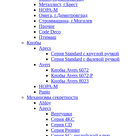
Металлист, г.Брест
НОРА-М
Омега, г.Димитровград
Строммашина, г.Могилев
Прочие
Code Deco
Птимаш
Кнобы
Apecs
Серия Standard с круглой ручкой
Серия Standard с фалевой ручкой
Avers
Кнобы Avers 6072
Кнобы Avers 6072-P
Кнобы Avers 8023
НОРА-М
Punto
Механизмы секретности
Abloy
Apecs
Вертушки
Серия 4KC
Серия CD
Серия Premier
Серия SC: английский ключ