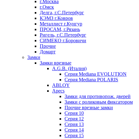
г.Москва
г.Омск
Делга, г.С.Петербург
КЭМЗ г.Ковров
Металлист г.Кунгур
ПРОСАМ, г.Рязань
Ригель, г.С.Петербург
СИМЕКО г.Боровичи
Прочие
Домарт
Замки
Замки врезные
A.G.B. (Италия)
Серия Mediana EVOLUTION
Серия Mediana POLARIS
ABLOY
Apecs
Замки для противопож. дверей
Замки с роликовым фиксатором
Прочие врезные замки
Серия 10
Серия 12
Серия 13
Серия 14
Серия 15