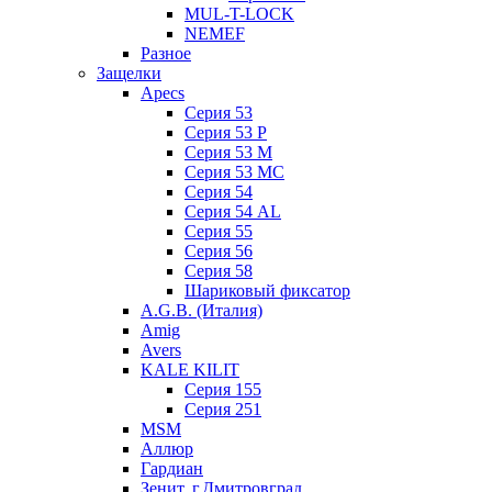
MUL-T-LOCK
NEMEF
Разное
Защелки
Apecs
Серия 53
Серия 53 P
Серия 53 М
Серия 53 МC
Серия 54
Серия 54 AL
Серия 55
Серия 56
Серия 58
Шариковый фиксатор
A.G.B. (Италия)
Amig
Avers
KALE KILIT
Серия 155
Серия 251
MSM
Аллюр
Гардиан
Зенит, г.Дмитровград