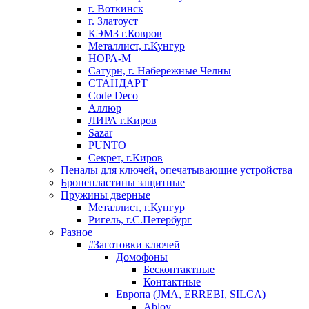
г. Воткинск
г. Златоуст
КЭМЗ г.Ковров
Металлист, г.Кунгур
НОРА-М
Сатурн, г. Набережные Челны
СТАНДАРТ
Code Deco
Аллюр
ЛИРА г.Киров
Sazar
PUNTO
Секрет, г.Киров
Пеналы для ключей, опечатывающие устройства
Бронепластины защитные
Пружины дверные
Металлист, г.Кунгур
Ригель, г.С.Петербург
Разное
#Заготовки ключей
Домофоны
Бесконтактные
Контактные
Европа (JMA, ERREBI, SILCA)
Abloy