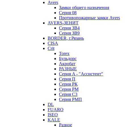
Avers
Замки общего назначения
Серия 08
Противопожарные замки Avers
AVERS-ЗЕНИТ
Серия ЗВ4
Серия ЗВ9
BORDER, г.Рязань
CISA
Crit
Torex
Бульдорс
Акробат
РАЗНЫЕ
Серия A - "Ассистент"
Серия П
Серия РК
Серия РМ
Серия С3
Серия РМП
DL
FUARO
ISEO
KALE
Разное