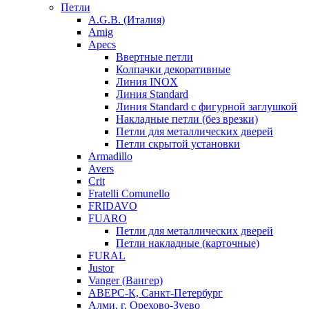
Петли
A.G.B. (Италия)
Amig
Apecs
Ввертные петли
Колпачки декоративные
Линия INOX
Линия Standard
Линия Standard с фигурной заглушкой
Накладные петли (без врезки)
Петли для металлических дверей
Петли скрытой установки
Armadillo
Avers
Crit
Fratelli Comunello
FRIDAVO
FUARO
Петли для металлических дверей
Петли накладные (карточные)
FURAL
Justor
Vanger (Вангер)
АВЕРС-К, Санкт-Петербург
Алми, г. Орехово-Зуево