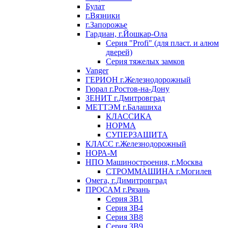
Булат
г.Вязники
г.Запорожье
Гардиан, г.Йошкар-Ола
Серия "Profi" (для пласт. и алюм
дверей)
Серия тяжелых замков
Vanger
ГЕРИОН г.Железнодорожный
Гюрал г.Ростов-на-Дону
ЗЕНИТ г.Дмитровград
МЕТТЭМ г.Балашиха
КЛАССИКА
НОРМА
СУПЕРЗАЩИТА
КЛАСС г.Железнодорожный
НОРА-М
НПО Машиностроения, г.Москва
СТРОММАШИНА г.Могилев
Омега, г.Димитровград
ПРОСАМ г.Рязань
Серия ЗВ1
Серия ЗВ4
Серия ЗВ8
Серия ЗВ9