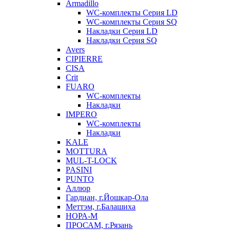
Armadillo
WC-комплекты Серия LD
WC-комплекты Серия SQ
Накладки Серия LD
Накладки Серия SQ
Avers
CIPIERRE
CISA
Crit
FUARO
WC-комплекты
Накладки
IMPERO
WC-комплекты
Накладки
KALE
MOTTURA
MUL-T-LOCK
PASINI
PUNTO
Аллюр
Гардиан, г.Йошкар-Ола
Меттэм, г.Балашиха
НОРА-М
ПРОСАМ, г.Рязань