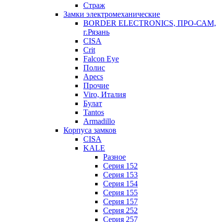
Страж
Замки электромеханические
BORDER ELECTRONICS, ПРО-САМ,
г.Рязань
CISA
Crit
Falcon Eye
Полис
Apecs
Прочие
Viro, Италия
Булат
Tantos
Armadillo
Корпуса замков
CISA
KALE
Разное
Серия 152
Серия 153
Серия 154
Серия 155
Серия 157
Серия 252
Серия 257