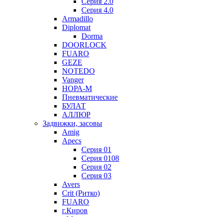
Серия 2.0
Серия 4.0
Armadillo
Diplomat
Dorma
DOORLOCK
FUARO
GEZE
NOTEDO
Vanger
НОРА-М
Пневматические
БУЛАТ
АЛЛЮР
Задвижки, засовы
Amig
Apecs
Серия 01
Серия 0108
Серия 02
Серия 03
Avers
Crit (Ритко)
FUARO
г.Киров