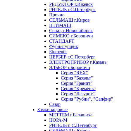
РЕДУКТОР г.Ижевск
РИГЕЛЬ г.С.Петербург
Прочие
СЕЛЬМАШ г.Киров
ПТИМАШ
Сенат, г.Новосибирск
СИМЕКО г.Боровичи
СТАНДАРТ
Фурнитурщик
Elementis
ЦЕРБЕР г.С.Петербург
ЭЛЕКТРОПРИБОР г.Казань
ЭЛЬБОР г.Боровичи
Серия "REX"
Серия "Базальт"
Серия "Гранит"
Серия "Кремень"
Серия "Лазурит"
Серия "Рубин", "Сапфир"
Сазар
Замки кодовые
МЕТТЕМ г.Балашиха
НОРА-М
РИГЕЛЬ г. С.Петербург
СЕЛЬМАШ г.Киров