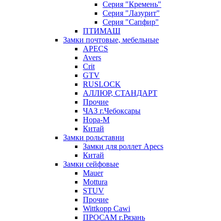
Серия "Кремень"
Серия "Лазурит"
Серия "Сапфир"
ПТИМАШ
Замки почтовые, мебельные
APECS
Avers
Crit
GTV
RUSLOCK
АЛЛЮР, СТАНДАРТ
Прочие
ЧАЗ г.Чебоксары
Нора-М
Китай
Замки рольставни
Замки для роллет Apecs
Китай
Замки сейфовые
Mauer
Mottura
STUV
Прочие
Wittkopp Cawi
ПРОСАМ г.Рязань