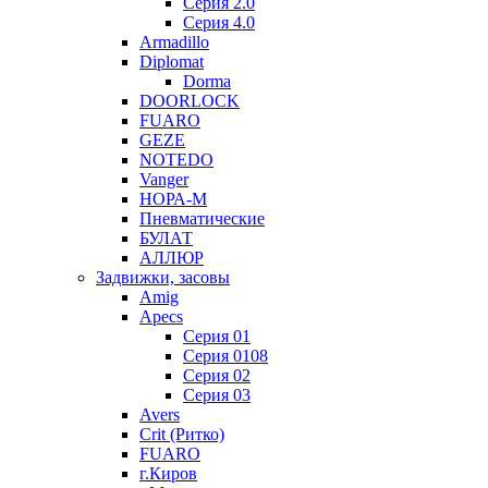
Серия 2.0
Серия 4.0
Armadillo
Diplomat
Dorma
DOORLOCK
FUARO
GEZE
NOTEDO
Vanger
НОРА-М
Пневматические
БУЛАТ
АЛЛЮР
Задвижки, засовы
Amig
Apecs
Серия 01
Серия 0108
Серия 02
Серия 03
Avers
Crit (Ритко)
FUARO
г.Киров