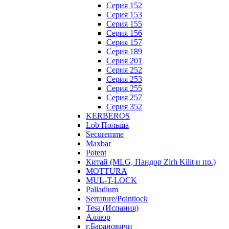
Серия 152
Серия 153
Серия 155
Серия 156
Серия 157
Серия 189
Серия 201
Серия 252
Серия 253
Серия 255
Серия 257
Серия 352
KERBEROS
Lob Польша
Securemme
Maxbar
Potent
Китай (MLG, Пандор Zirh Kilit и пр.)
MOTTURA
MUL-T-LOCK
Palladium
Serrature/Pointlock
Tesa (Испания)
Аллюр
г.Барановичи