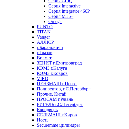
Серия CLIQ
Серия Interactive
Серия Integrator 466P
Серия MT5+
Omega
PUNTO
TITAN
Vanger
АЛЛЮР
г.Барановичи
г.Глазов
Волмет
ЗЕНИТ г.Дмитровград
КЭМЗ г.Калуга
КЭМЗ г.Ковров
VIRO
ПЕНЗМАШ г.Пенза
Поливектор, г.С.Петербург
Прочие, Китай
ПРОСАМ г.Рязань
РИГЕЛЬ г.С.Петербург
Евродверь
СЕЛЬМАШ г.Киров
Исеть
Securemme цилиндры