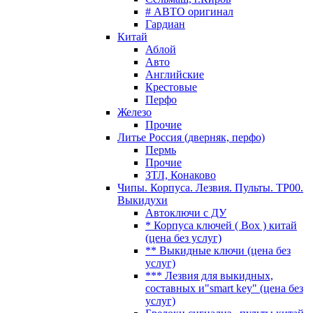
# АВТО оригинал
Гардиан
Китай
Аблой
Авто
Английские
Крестовые
Перфо
Железо
Прочие
Литье Россия (дверняк, перфо)
Пермь
Прочие
ЗТЛ, Конаково
Чипы. Корпуса. Лезвия. Пульты. TP00.
Выкидухи
Автоключи с ДУ
* Корпуса ключей ( Box ) китай
(цена без услуг)
** Выкидные ключи (цена без
услуг)
*** Лезвия для выкидных,
составных и"smart key" (цена без
услуг)