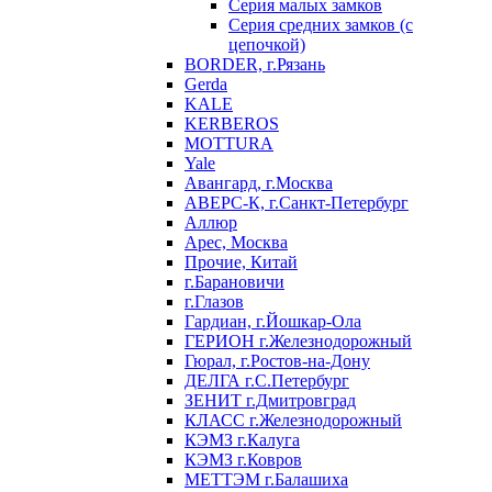
Серия малых замков
Серия средних замков (с
цепочкой)
BORDER, г.Рязань
Gerda
KALE
KERBEROS
MOTTURA
Yale
Авангард, г.Москва
АВЕРС-К, г.Санкт-Петербург
Аллюр
Арес, Москва
Прочие, Китай
г.Барановичи
г.Глазов
Гардиан, г.Йошкар-Ола
ГЕРИОН г.Железнодорожный
Гюрал, г.Ростов-на-Дону
ДЕЛГА г.С.Петербург
ЗЕНИТ г.Дмитровград
КЛАСС г.Железнодорожный
КЭМЗ г.Калуга
КЭМЗ г.Ковров
МЕТТЭМ г.Балашиха