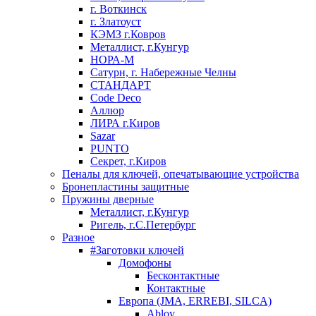
г. Воткинск
г. Златоуст
КЭМЗ г.Ковров
Металлист, г.Кунгур
НОРА-М
Сатурн, г. Набережные Челны
СТАНДАРТ
Code Deco
Аллюр
ЛИРА г.Киров
Sazar
PUNTO
Секрет, г.Киров
Пеналы для ключей, опечатывающие устройства
Бронепластины защитные
Пружины дверные
Металлист, г.Кунгур
Ригель, г.С.Петербург
Разное
#Заготовки ключей
Домофоны
Бесконтактные
Контактные
Европа (JMA, ERREBI, SILCA)
Abloy