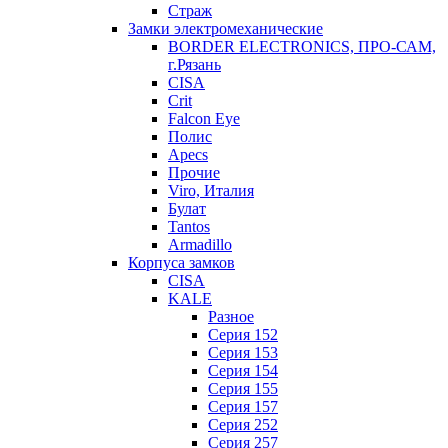
Страж
Замки электромеханические
BORDER ELECTRONICS, ПРО-САМ,
г.Рязань
CISA
Crit
Falcon Eye
Полис
Apecs
Прочие
Viro, Италия
Булат
Tantos
Armadillo
Корпуса замков
CISA
KALE
Разное
Серия 152
Серия 153
Серия 154
Серия 155
Серия 157
Серия 252
Серия 257