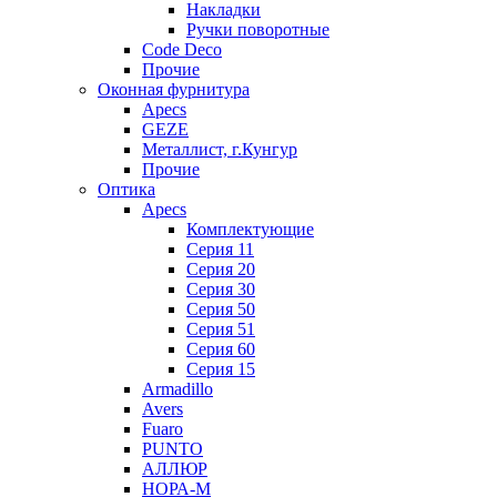
Накладки
Ручки поворотные
Code Deco
Прочие
Оконная фурнитура
Apecs
GEZE
Металлист, г.Кунгур
Прочие
Оптика
Apecs
Комплектующие
Серия 11
Серия 20
Серия 30
Серия 50
Серия 51
Серия 60
Серия 15
Armadillo
Avers
Fuaro
PUNTO
АЛЛЮР
НОРА-М