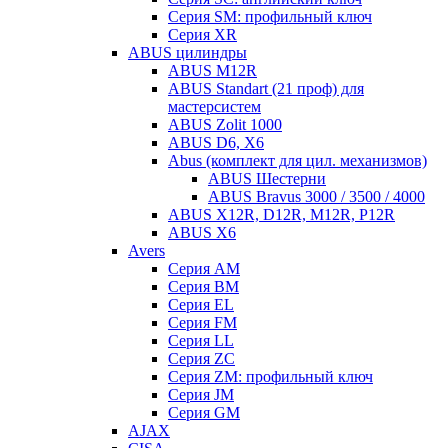
Серия SM: профильный ключ
Серия XR
ABUS цилиндры
ABUS M12R
ABUS Standart (21 проф) для
мастерсистем
ABUS Zolit 1000
ABUS D6, X6
Abus (комплект для цил. механизмов)
ABUS Шестерни
ABUS Bravus 3000 / 3500 / 4000
ABUS X12R, D12R, M12R, P12R
ABUS X6
Avers
Серия AM
Серия BM
Серия EL
Серия FM
Серия LL
Серия ZC
Серия ZM: профильный ключ
Серия JM
Серия GM
AJAX