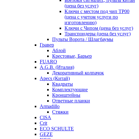
Брелоки сигнализ., пульты китай
(цена без услуг)
Ключи с местом под чип TP00
(цена с учетом услуги по
изготовлению)
Ключи с Чипом (цена без услуг)
Транспондеры (цена без услуг)
Пульты Ворота / Шлагбаумы
Гравер
Аблой
Крестовые, Барьер
FUARO
A.G.B. (Италия)
Декоративный колпачок
Apecs (Китай)
Квадраты
Комплектующие
Кронштейны
Ответные планки
Armadillo
Стяжки
CISA
Crit
ECO SCHULTE
GEZE