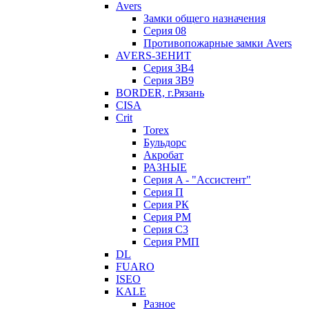
Avers
Замки общего назначения
Серия 08
Противопожарные замки Avers
AVERS-ЗЕНИТ
Серия ЗВ4
Серия ЗВ9
BORDER, г.Рязань
CISA
Crit
Torex
Бульдорс
Акробат
РАЗНЫЕ
Серия A - "Ассистент"
Серия П
Серия РК
Серия РМ
Серия С3
Серия РМП
DL
FUARO
ISEO
KALE
Разное