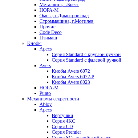
Металлист, г.Брест
НОРА-М
Омега, г.Димитровград
Строммашина, г.Могилев
Прочие
Code Deco
Птимаш
Кнобы
Apecs
Серия Standard с круглой ручкой
Серия Standard с фалевой ручкой
Avers
Кнобы Avers 6072
Кнобы Avers 6072-P
Кнобы Avers 8023
НОРА-М
Punto
Механизмы секретности
Abloy
Apecs
Вертушки
Серия 4KC
Серия CD
Серия Premier
Серия SC: английский ключ