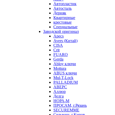
Автопластик
Автосталь
Дерняк
Квартирные
крестовые
Специальные
Заводской оригинал
Apecs
Avers (Китай)
CISA
Crit
FUARO
Gerda
Abloy ключи
Mottura
ABUS ключи
Mul-T-Lock
PALLADIUM
АВЕРС
Аллюр
Делга
НОРА-М
ПРОСАМ, г.Рязань
SECUREMME
Сельмаш, г.Киров