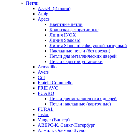
Петли
A.G.B. (Италия)
Amig
Apecs
Ввертные петли
Колпачки декоративные
Линия INOX
Линия Standard
Линия Standard с фигурной заглушкой
Накладные петли (без врезки)
Петли для металлических дверей
Петли скрытой установки
Armadillo
Avers
Crit
Fratelli Comunello
FRIDAVO
FUARO
Петли для металлических дверей
Петли накладные (карточные)
FURAL
Justor
Vanger (Вангер)
АВЕРС-К, Санкт-Петербург
Алми, г. Орехово-Зуево