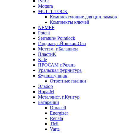
ISEO
Mottura
MUL-T-LOCK
Комплектующие для цил. замков
Комплекты ключей
NEMEF
Potent
Serrature/ Pointlock
Гардиан, г.Йошкар-Ола
Меттэм, г.Балашиха
ПластиК
Kale
ПРОСАМ г.Рязань
Уральская фурнитура
Фурнитурщик
Ответные планки
Эльбор
Нора-М
Металлист, г.Кунгур
Батарейки
Duracell
Energizer
Renata
TMI
Varta