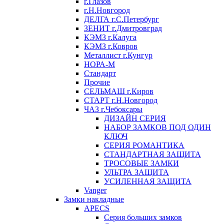
г.Глазов
г.Н.Новгород
ДЕЛГА г.С.Петербург
ЗЕНИТ г.Дмитровград
КЭМЗ г.Калуга
КЭМЗ г.Ковров
Металлист г.Кунгур
НОРА-М
Стандарт
Прочие
СЕЛЬМАШ г.Киров
СТАРТ г.Н.Новгород
ЧАЗ г.Чебоксары
ДИЗАЙН СЕРИЯ
НАБОР ЗАМКОВ ПОД ОДИН
КЛЮЧ
СЕРИЯ РОМАНТИКА
СТАНДАРТНАЯ ЗАЩИТА
ТРОСОВЫЕ ЗАМКИ
УЛЬТРА ЗАЩИТА
УСИЛЕННАЯ ЗАЩИТА
Vanger
Замки накладные
APECS
Серия больших замков