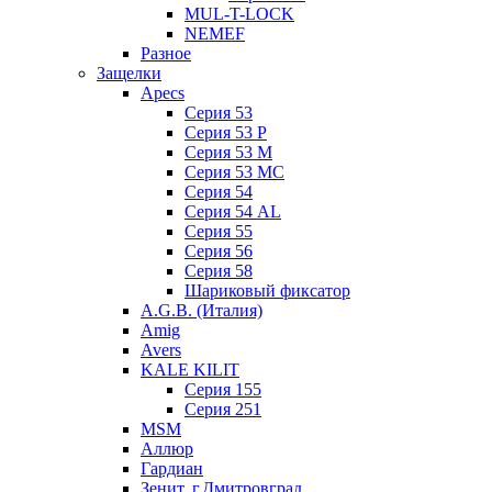
MUL-T-LOCK
NEMEF
Разное
Защелки
Apecs
Серия 53
Серия 53 P
Серия 53 М
Серия 53 МC
Серия 54
Серия 54 AL
Серия 55
Серия 56
Серия 58
Шариковый фиксатор
A.G.B. (Италия)
Amig
Avers
KALE KILIT
Серия 155
Серия 251
MSM
Аллюр
Гардиан
Зенит, г.Дмитровград