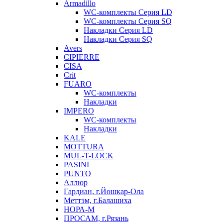
Armadillo
WC-комплекты Серия LD
WC-комплекты Серия SQ
Накладки Серия LD
Накладки Серия SQ
Avers
CIPIERRE
CISA
Crit
FUARO
WC-комплекты
Накладки
IMPERO
WC-комплекты
Накладки
KALE
MOTTURA
MUL-T-LOCK
PASINI
PUNTO
Аллюр
Гардиан, г.Йошкар-Ола
Меттэм, г.Балашиха
НОРА-М
ПРОСАМ, г.Рязань