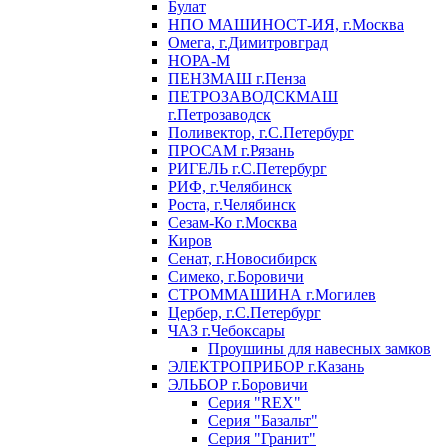
Булат
НПО МАШИНОСТ-ИЯ, г.Москва
Омега, г.Димитровград
НОРА-М
ПЕНЗМАШ г.Пенза
ПЕТРОЗАВОДСКМАШ
г.Петрозаводск
Поливектор, г.С.Петербург
ПРОСАМ г.Рязань
РИГЕЛЬ г.С.Петербург
РИФ, г.Челябинск
Роста, г.Челябинск
Сезам-Ко г.Москва
Киров
Сенат, г.Новосибирск
Симеко, г.Боровичи
СТРОММАШИНА г.Могилев
Цербер, г.С.Петербург
ЧАЗ г.Чебоксары
Проушины для навесных замков
ЭЛЕКТРОПРИБОР г.Казань
ЭЛЬБОР г.Боровичи
Серия "REX"
Серия "Базальт"
Серия "Гранит"