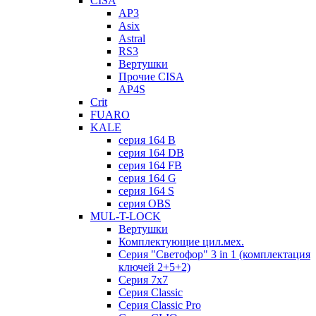
CISA
AP3
Asix
Astral
RS3
Вертушки
Прочие CISA
AP4S
Crit
FUARO
KALE
серия 164 B
серия 164 DB
серия 164 FB
серия 164 G
серия 164 S
серия OBS
MUL-T-LOCK
Вертушки
Комплектующие цил.мех.
Серия "Светофор" 3 in 1 (комплектация
ключей 2+5+2)
Серия 7х7
Серия Classic
Серия Classic Pro