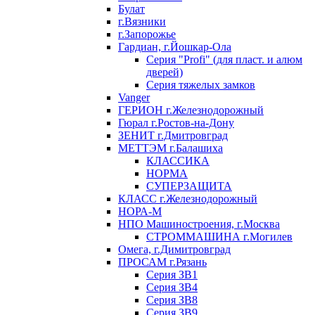
Булат
г.Вязники
г.Запорожье
Гардиан, г.Йошкар-Ола
Серия "Profi" (для пласт. и алюм
дверей)
Серия тяжелых замков
Vanger
ГЕРИОН г.Железнодорожный
Гюрал г.Ростов-на-Дону
ЗЕНИТ г.Дмитровград
МЕТТЭМ г.Балашиха
КЛАССИКА
НОРМА
СУПЕРЗАЩИТА
КЛАСС г.Железнодорожный
НОРА-М
НПО Машиностроения, г.Москва
СТРОММАШИНА г.Могилев
Омега, г.Димитровград
ПРОСАМ г.Рязань
Серия ЗВ1
Серия ЗВ4
Серия ЗВ8
Серия ЗВ9