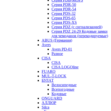
Серия PDB-MOPS
Серия PDR-50
Серия PDR-54
Серия PDS-32
Серия PDS-65
Серия PDS-XS
Серия PDZ (с сигнализацией)
Серия PDZ 24-29 Кодовые замки
для чемоданов (перекодируемые)
ABUS (Германия)
Avers
Avers PD-01
Разное
CISA
CISA
CISA LOGOline
FUARO
MUL-T-LOCK
БУЛАТ
Велосипедные
Всепогодные
Кодовые
ONGUARD
АЛЛЮР
Silca