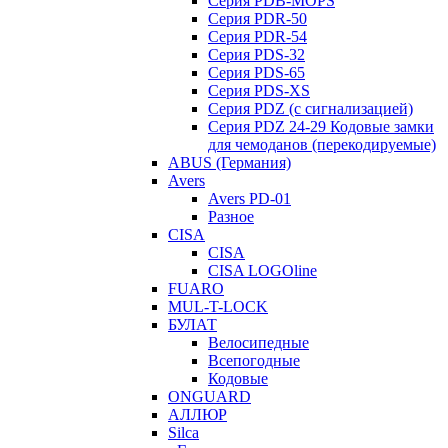
Серия PDB-MOPS
Серия PDR-50
Серия PDR-54
Серия PDS-32
Серия PDS-65
Серия PDS-XS
Серия PDZ (с сигнализацией)
Серия PDZ 24-29 Кодовые замки
для чемоданов (перекодируемые)
ABUS (Германия)
Avers
Avers PD-01
Разное
CISA
CISA
CISA LOGOline
FUARO
MUL-T-LOCK
БУЛАТ
Велосипедные
Всепогодные
Кодовые
ONGUARD
АЛЛЮР
Silca