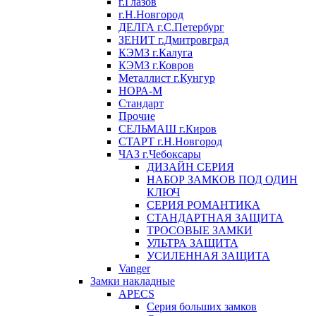
г.Глазов
г.Н.Новгород
ДЕЛГА г.С.Петербург
ЗЕНИТ г.Дмитровград
КЭМЗ г.Калуга
КЭМЗ г.Ковров
Металлист г.Кунгур
НОРА-М
Стандарт
Прочие
СЕЛЬМАШ г.Киров
СТАРТ г.Н.Новгород
ЧАЗ г.Чебоксары
ДИЗАЙН СЕРИЯ
НАБОР ЗАМКОВ ПОД ОДИН
КЛЮЧ
СЕРИЯ РОМАНТИКА
СТАНДАРТНАЯ ЗАЩИТА
ТРОСОВЫЕ ЗАМКИ
УЛЬТРА ЗАЩИТА
УСИЛЕННАЯ ЗАЩИТА
Vanger
Замки накладные
APECS
Серия больших замков