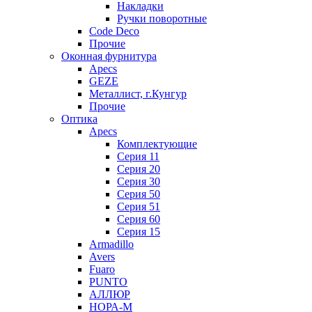
Накладки
Ручки поворотные
Code Deco
Прочие
Оконная фурнитура
Apecs
GEZE
Металлист, г.Кунгур
Прочие
Оптика
Apecs
Комплектующие
Серия 11
Серия 20
Серия 30
Серия 50
Серия 51
Серия 60
Серия 15
Armadillo
Avers
Fuaro
PUNTO
АЛЛЮР
НОРА-М