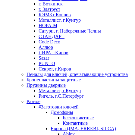
г. Воткинск
г. Златоуст
КЭМЗ г.Ковров
Металлист, г.Кунгур
НОРА-М
Сатурн, г. Набережные Челны
СТАНДАРТ
Code Deco
Аллюр
ЛИРА г.Киров
Sazar
PUNTO
Секрет, г.Киров
Пеналы для ключей, опечатывающие устройства
Бронепластины защитные
Пружины дверные
Металлист, г.Кунгур
Ригель, г.С.Петербург
Разное
#Заготовки ключей
Домофоны
Бесконтактные
Контактные
Европа (JMA, ERREBI, SILCA)
Abloy