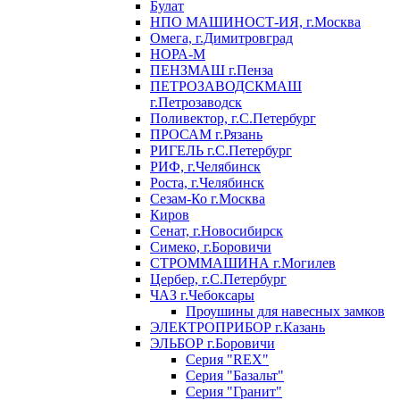
Булат
НПО МАШИНОСТ-ИЯ, г.Москва
Омега, г.Димитровград
НОРА-М
ПЕНЗМАШ г.Пенза
ПЕТРОЗАВОДСКМАШ
г.Петрозаводск
Поливектор, г.С.Петербург
ПРОСАМ г.Рязань
РИГЕЛЬ г.С.Петербург
РИФ, г.Челябинск
Роста, г.Челябинск
Сезам-Ко г.Москва
Киров
Сенат, г.Новосибирск
Симеко, г.Боровичи
СТРОММАШИНА г.Могилев
Цербер, г.С.Петербург
ЧАЗ г.Чебоксары
Проушины для навесных замков
ЭЛЕКТРОПРИБОР г.Казань
ЭЛЬБОР г.Боровичи
Серия "REX"
Серия "Базальт"
Серия "Гранит"