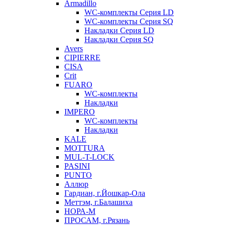
Armadillo
WC-комплекты Серия LD
WC-комплекты Серия SQ
Накладки Серия LD
Накладки Серия SQ
Avers
CIPIERRE
CISA
Crit
FUARO
WC-комплекты
Накладки
IMPERO
WC-комплекты
Накладки
KALE
MOTTURA
MUL-T-LOCK
PASINI
PUNTO
Аллюр
Гардиан, г.Йошкар-Ола
Меттэм, г.Балашиха
НОРА-М
ПРОСАМ, г.Рязань