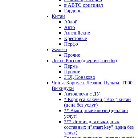
# АВТО оригинал
Гардиан
Китай
Аблой
Авто
Английские
Крестовые
Перфо
Железо
Прочие
Литье Россия (дверняк, перфо)
Пермь
Прочие
ЗТЛ, Конаково
Чипы. Корпуса. Лезвия. Пульты. TP00.
Выкидухи
Автоключи с ДУ
* Корпуса ключей ( Box ) китай
(цена без услуг)
** Выкидные ключи (цена без
услуг)
*** Лезвия для выкидных,
составных и"smart key" (цена без
услуг)