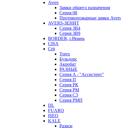
Avers
Замки общего назначения
Серия 08
Противопожарные замки Avers
AVERS-ЗЕНИТ
Серия ЗВ4
Серия ЗВ9
BORDER, г.Рязань
CISA
Crit
Torex
Бульдорс
Акробат
РАЗНЫЕ
Серия A - "Ассистент"
Серия П
Серия РК
Серия РМ
Серия С3
Серия РМП
DL
FUARO
ISEO
KALE
Разное