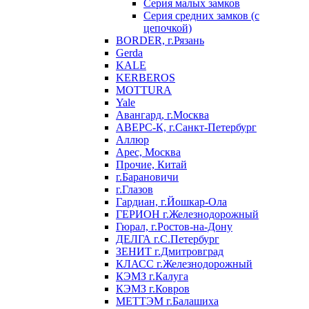
Серия малых замков
Серия средних замков (с
цепочкой)
BORDER, г.Рязань
Gerda
KALE
KERBEROS
MOTTURA
Yale
Авангард, г.Москва
АВЕРС-К, г.Санкт-Петербург
Аллюр
Арес, Москва
Прочие, Китай
г.Барановичи
г.Глазов
Гардиан, г.Йошкар-Ола
ГЕРИОН г.Железнодорожный
Гюрал, г.Ростов-на-Дону
ДЕЛГА г.С.Петербург
ЗЕНИТ г.Дмитровград
КЛАСС г.Железнодорожный
КЭМЗ г.Калуга
КЭМЗ г.Ковров
МЕТТЭМ г.Балашиха