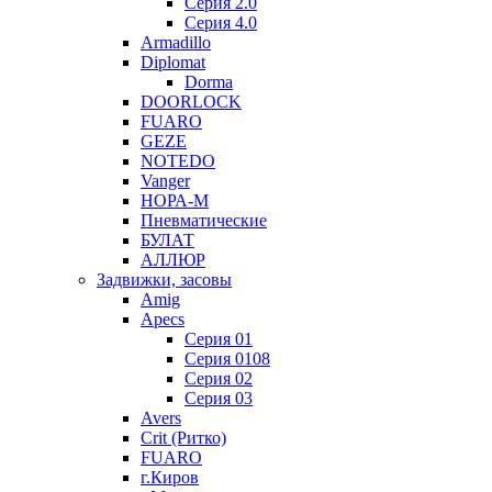
Серия 2.0
Серия 4.0
Armadillo
Diplomat
Dorma
DOORLOCK
FUARO
GEZE
NOTEDO
Vanger
НОРА-М
Пневматические
БУЛАТ
АЛЛЮР
Задвижки, засовы
Amig
Apecs
Серия 01
Серия 0108
Серия 02
Серия 03
Avers
Crit (Ритко)
FUARO
г.Киров