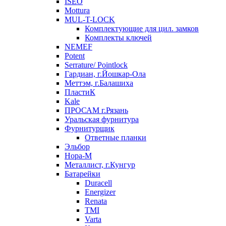
ISEO
Mottura
MUL-T-LOCK
Комплектующие для цил. замков
Комплекты ключей
NEMEF
Potent
Serrature/ Pointlock
Гардиан, г.Йошкар-Ола
Меттэм, г.Балашиха
ПластиК
Kale
ПРОСАМ г.Рязань
Уральская фурнитура
Фурнитурщик
Ответные планки
Эльбор
Нора-М
Металлист, г.Кунгур
Батарейки
Duracell
Energizer
Renata
TMI
Varta