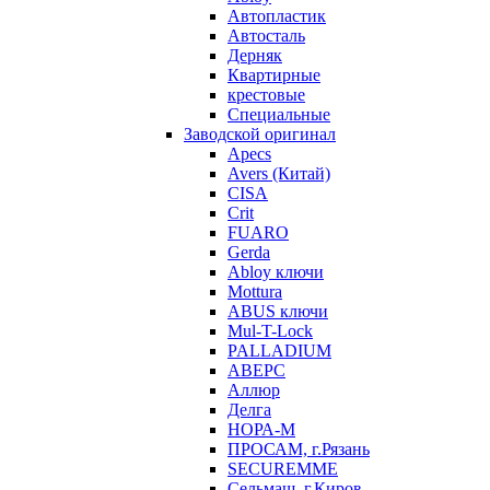
Автопластик
Автосталь
Дерняк
Квартирные
крестовые
Специальные
Заводской оригинал
Apecs
Avers (Китай)
CISA
Crit
FUARO
Gerda
Abloy ключи
Mottura
ABUS ключи
Mul-T-Lock
PALLADIUM
АВЕРС
Аллюр
Делга
НОРА-М
ПРОСАМ, г.Рязань
SECUREMME
Сельмаш, г.Киров