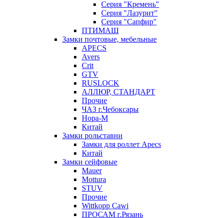
Серия "Кремень"
Серия "Лазурит"
Серия "Сапфир"
ПТИМАШ
Замки почтовые, мебельные
APECS
Avers
Crit
GTV
RUSLOCK
АЛЛЮР, СТАНДАРТ
Прочие
ЧАЗ г.Чебоксары
Нора-М
Китай
Замки рольставни
Замки для роллет Apecs
Китай
Замки сейфовые
Mauer
Mottura
STUV
Прочие
Wittkopp Cawi
ПРОСАМ г.Рязань