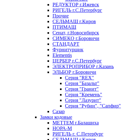
РЕДУКТОР г.Ижевск
РИГЕЛЬ г.С.Петербург
Прочие
СЕЛЬМАШ г.Киров
ПТИМАШ
Сенат, г.Новосибирск
СИМЕКО г.Боровичи
СТАНДАРТ
Фурнитурщик
Elementis
ЦЕРБЕР г.С.Петербург
ЭЛЕКТРОПРИБОР г.Казань
ЭЛЬБОР г.Боровичи
Серия "REX"
Серия "Базальт"
Серия "Гранит"
Серия "Кремень"
Серия "Лазурит"
Серия "Рубин", "Сапфир"
Сазар
Замки кодовые
МЕТТЕМ г.Балашиха
НОРА-М
РИГЕЛЬ г. С.Петербург
СЕЛЬМАШ г.Киров