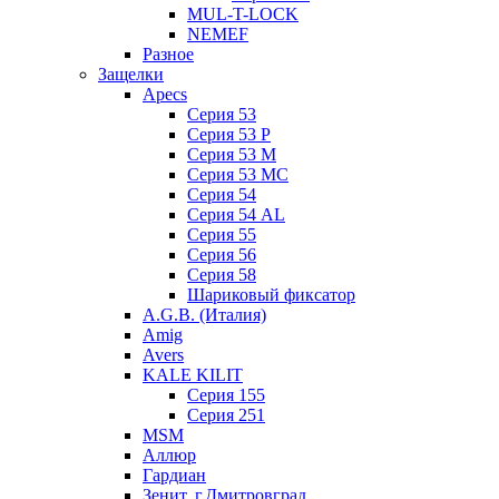
MUL-T-LOCK
NEMEF
Разное
Защелки
Apecs
Серия 53
Серия 53 P
Серия 53 М
Серия 53 МC
Серия 54
Серия 54 AL
Серия 55
Серия 56
Серия 58
Шариковый фиксатор
A.G.B. (Италия)
Amig
Avers
KALE KILIT
Серия 155
Серия 251
MSM
Аллюр
Гардиан
Зенит, г.Дмитровград