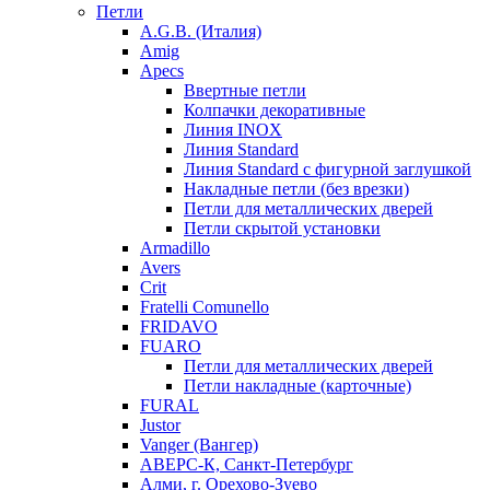
Петли
A.G.B. (Италия)
Amig
Apecs
Ввертные петли
Колпачки декоративные
Линия INOX
Линия Standard
Линия Standard с фигурной заглушкой
Накладные петли (без врезки)
Петли для металлических дверей
Петли скрытой установки
Armadillo
Avers
Crit
Fratelli Comunello
FRIDAVO
FUARO
Петли для металлических дверей
Петли накладные (карточные)
FURAL
Justor
Vanger (Вангер)
АВЕРС-К, Санкт-Петербург
Алми, г. Орехово-Зуево