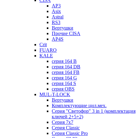
CISA
AP3
Asix
Astral
RS3
Вертушки
Прочие CISA
AP4S
Crit
FUARO
KALE
серия 164 B
серия 164 DB
серия 164 FB
серия 164 G
серия 164 S
серия OBS
MUL-T-LOCK
Вертушки
Комплектующие цил.мех.
Серия "Светофор" 3 in 1 (комплектация
ключей 2+5+2)
Серия 7х7
Серия Classic
Серия Classic Pro