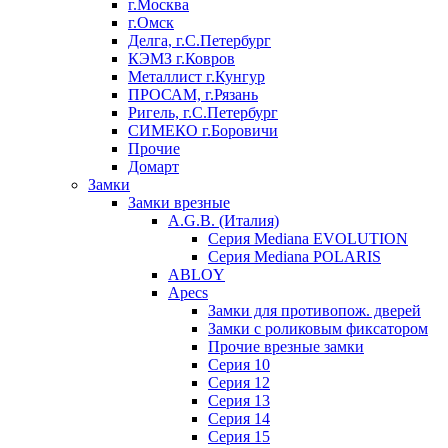
г.Москва
г.Омск
Делга, г.С.Петербург
КЭМЗ г.Ковров
Металлист г.Кунгур
ПРОСАМ, г.Рязань
Ригель, г.С.Петербург
СИМЕКО г.Боровичи
Прочие
Домарт
Замки
Замки врезные
A.G.B. (Италия)
Серия Mediana EVOLUTION
Серия Mediana POLARIS
ABLOY
Apecs
Замки для противопож. дверей
Замки с роликовым фиксатором
Прочие врезные замки
Серия 10
Серия 12
Серия 13
Серия 14
Серия 15