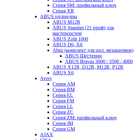
Серия SM: профильный ключ
Серия XR
ABUS цилиндры
ABUS M12R
ABUS Standart (21 проф) для
мастерсистем
ABUS Zolit 1000
ABUS D6, X6
Abus (комплект для цил. механизмов)
ABUS Шестерни
ABUS Bravus 3000 / 3500 / 4000
ABUS X12R, D12R, M12R, P12R
ABUS X6
Avers
Серия AM
Серия BM
Серия EL
Серия FM
Серия LL
Серия ZC
Серия ZM: профильный ключ
Серия JM
Серия GM
AJAX