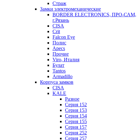
Страж
Замки электромеханические
BORDER ELECTRONICS, ПРО-САМ,
г.Рязань
CISA
Crit
Falcon Eye
Полис
Apecs
Прочие
Viro, Италия
Булат
Tantos
Armadillo
Корпуса замков
CISA
KALE
Разное
Серия 152
Серия 153
Серия 154
Серия 155
Серия 157
Серия 252
Серия 257