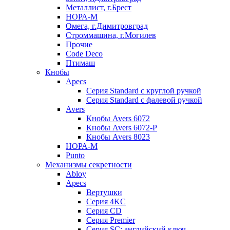
Металлист, г.Брест
НОРА-М
Омега, г.Димитровград
Строммашина, г.Могилев
Прочие
Code Deco
Птимаш
Кнобы
Apecs
Серия Standard с круглой ручкой
Серия Standard с фалевой ручкой
Avers
Кнобы Avers 6072
Кнобы Avers 6072-P
Кнобы Avers 8023
НОРА-М
Punto
Механизмы секретности
Abloy
Apecs
Вертушки
Серия 4KC
Серия CD
Серия Premier
Серия SC: английский ключ