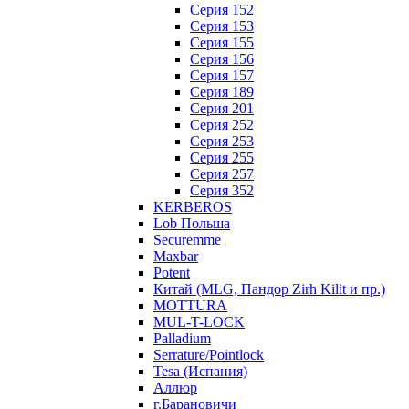
Серия 152
Серия 153
Серия 155
Серия 156
Серия 157
Серия 189
Серия 201
Серия 252
Серия 253
Серия 255
Серия 257
Серия 352
KERBEROS
Lob Польша
Securemme
Maxbar
Potent
Китай (MLG, Пандор Zirh Kilit и пр.)
MOTTURA
MUL-T-LOCK
Palladium
Serrature/Pointlock
Tesa (Испания)
Аллюр
г.Барановичи