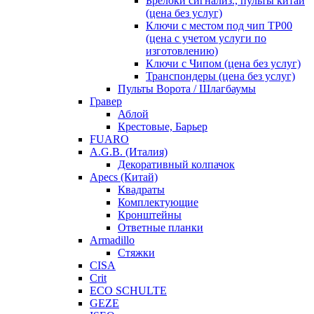
Брелоки сигнализ., пульты китай
(цена без услуг)
Ключи с местом под чип TP00
(цена с учетом услуги по
изготовлению)
Ключи с Чипом (цена без услуг)
Транспондеры (цена без услуг)
Пульты Ворота / Шлагбаумы
Гравер
Аблой
Крестовые, Барьер
FUARO
A.G.B. (Италия)
Декоративный колпачок
Apecs (Китай)
Квадраты
Комплектующие
Кронштейны
Ответные планки
Armadillo
Стяжки
CISA
Crit
ECO SCHULTE
GEZE