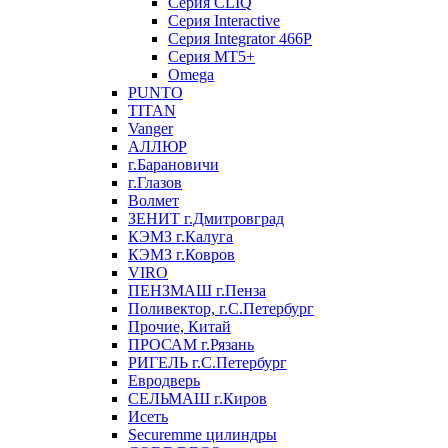
Серия CLIQ
Серия Interactive
Серия Integrator 466P
Серия MT5+
Omega
PUNTO
TITAN
Vanger
АЛЛЮР
г.Барановичи
г.Глазов
Волмет
ЗЕНИТ г.Дмитровград
КЭМЗ г.Калуга
КЭМЗ г.Ковров
VIRO
ПЕНЗМАШ г.Пенза
Поливектор, г.С.Петербург
Прочие, Китай
ПРОСАМ г.Рязань
РИГЕЛЬ г.С.Петербург
Евродверь
СЕЛЬМАШ г.Киров
Исеть
Securemme цилиндры