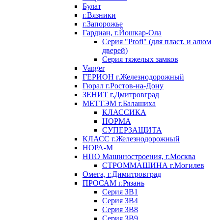
Булат
г.Вязники
г.Запорожье
Гардиан, г.Йошкар-Ола
Серия "Profi" (для пласт. и алюм
дверей)
Серия тяжелых замков
Vanger
ГЕРИОН г.Железнодорожный
Гюрал г.Ростов-на-Дону
ЗЕНИТ г.Дмитровград
МЕТТЭМ г.Балашиха
КЛАССИКА
НОРМА
СУПЕРЗАЩИТА
КЛАСС г.Железнодорожный
НОРА-М
НПО Машиностроения, г.Москва
СТРОММАШИНА г.Могилев
Омега, г.Димитровград
ПРОСАМ г.Рязань
Серия ЗВ1
Серия ЗВ4
Серия ЗВ8
Серия ЗВ9