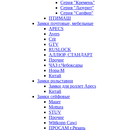
Серия "Кремень"
Серия "Лазурит"
Серия "Сапфир"
ПТИМАШ
Замки почтовые, мебельные
APECS
Avers
Crit
GTV
RUSLOCK
АЛЛЮР, СТАНДАРТ
Прочие
ЧАЗ г.Чебоксары
Нора-М
Китай
Замки рольставни
Замки для роллет Apecs
Китай
Замки сейфовые
Mauer
Mottura
STUV
Прочие
Wittkopp Cawi
ПРОСАМ г.Рязань