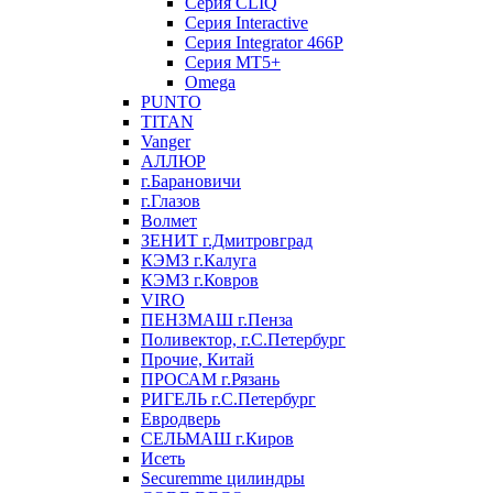
Серия CLIQ
Серия Interactive
Серия Integrator 466P
Серия MT5+
Omega
PUNTO
TITAN
Vanger
АЛЛЮР
г.Барановичи
г.Глазов
Волмет
ЗЕНИТ г.Дмитровград
КЭМЗ г.Калуга
КЭМЗ г.Ковров
VIRO
ПЕНЗМАШ г.Пенза
Поливектор, г.С.Петербург
Прочие, Китай
ПРОСАМ г.Рязань
РИГЕЛЬ г.С.Петербург
Евродверь
СЕЛЬМАШ г.Киров
Исеть
Securemme цилиндры