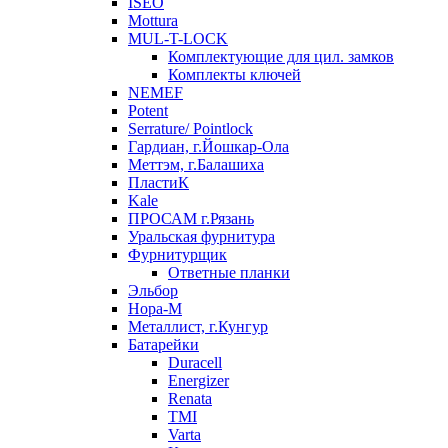
ISEO
Mottura
MUL-T-LOCK
Комплектующие для цил. замков
Комплекты ключей
NEMEF
Potent
Serrature/ Pointlock
Гардиан, г.Йошкар-Ола
Меттэм, г.Балашиха
ПластиК
Kale
ПРОСАМ г.Рязань
Уральская фурнитура
Фурнитурщик
Ответные планки
Эльбор
Нора-М
Металлист, г.Кунгур
Батарейки
Duracell
Energizer
Renata
TMI
Varta