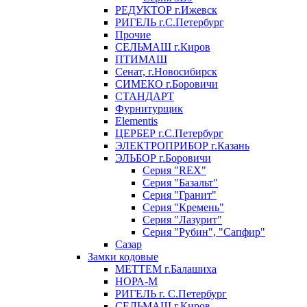
РЕДУКТОР г.Ижевск
РИГЕЛЬ г.С.Петербург
Прочие
СЕЛЬМАШ г.Киров
ПТИМАШ
Сенат, г.Новосибирск
СИМЕКО г.Боровичи
СТАНДАРТ
Фурнитурщик
Elementis
ЦЕРБЕР г.С.Петербург
ЭЛЕКТРОПРИБОР г.Казань
ЭЛЬБОР г.Боровичи
Серия "REX"
Серия "Базальт"
Серия "Гранит"
Серия "Кремень"
Серия "Лазурит"
Серия "Рубин", "Сапфир"
Сазар
Замки кодовые
МЕТТЕМ г.Балашиха
НОРА-М
РИГЕЛЬ г. С.Петербург
СЕЛЬМАШ г.Киров