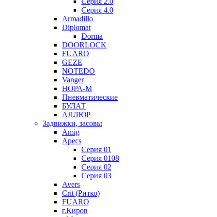
Серия 2.0
Серия 4.0
Armadillo
Diplomat
Dorma
DOORLOCK
FUARO
GEZE
NOTEDO
Vanger
НОРА-М
Пневматические
БУЛАТ
АЛЛЮР
Задвижки, засовы
Amig
Apecs
Серия 01
Серия 0108
Серия 02
Серия 03
Avers
Crit (Ритко)
FUARO
г.Киров