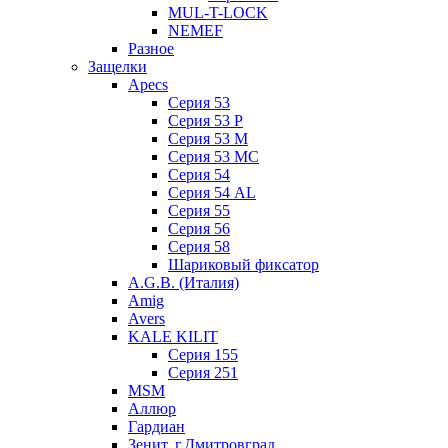
MUL-T-LOCK
NEMEF
Разное
Защелки
Apecs
Серия 53
Серия 53 P
Серия 53 М
Серия 53 МC
Серия 54
Серия 54 AL
Серия 55
Серия 56
Серия 58
Шариковый фиксатор
A.G.B. (Италия)
Amig
Avers
KALE KILIT
Серия 155
Серия 251
MSM
Аллюр
Гардиан
Зенит, г.Дмитровград