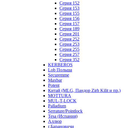
Серия 152
Серия 153
Серия 155
Серия 156
Серия 157
Серия 189
Серия 201
Серия 252
Серия 253
Серия 255
Серия 257
Серия 352
KERBEROS
Lob Польша
Securemme
Maxbar
Potent
Китай (MLG, Пандор Zirh Kilit и пр.)
MOTTURA
MUL-T-LOCK
Palladium
Serrature/Pointlock
Tesa (Испания)
Аллюр
г.Барановичи