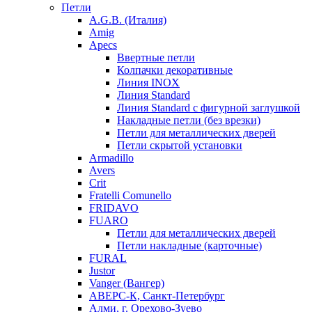
Петли
A.G.B. (Италия)
Amig
Apecs
Ввертные петли
Колпачки декоративные
Линия INOX
Линия Standard
Линия Standard с фигурной заглушкой
Накладные петли (без врезки)
Петли для металлических дверей
Петли скрытой установки
Armadillo
Avers
Crit
Fratelli Comunello
FRIDAVO
FUARO
Петли для металлических дверей
Петли накладные (карточные)
FURAL
Justor
Vanger (Вангер)
АВЕРС-К, Санкт-Петербург
Алми, г. Орехово-Зуево