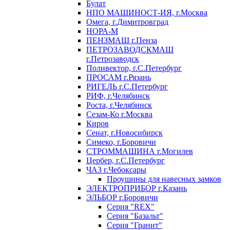
Булат
НПО МАШИНОСТ-ИЯ, г.Москва
Омега, г.Димитровград
НОРА-М
ПЕНЗМАШ г.Пенза
ПЕТРОЗАВОДСКМАШ
г.Петрозаводск
Поливектор, г.С.Петербург
ПРОСАМ г.Рязань
РИГЕЛЬ г.С.Петербург
РИФ, г.Челябинск
Роста, г.Челябинск
Сезам-Ко г.Москва
Киров
Сенат, г.Новосибирск
Симеко, г.Боровичи
СТРОММАШИНА г.Могилев
Цербер, г.С.Петербург
ЧАЗ г.Чебоксары
Проушины для навесных замков
ЭЛЕКТРОПРИБОР г.Казань
ЭЛЬБОР г.Боровичи
Серия "REX"
Серия "Базальт"
Серия "Гранит"