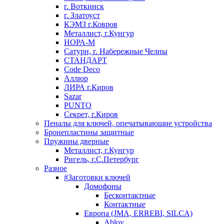
г. Воткинск
г. Златоуст
КЭМЗ г.Ковров
Металлист, г.Кунгур
НОРА-М
Сатурн, г. Набережные Челны
СТАНДАРТ
Code Deco
Аллюр
ЛИРА г.Киров
Sazar
PUNTO
Секрет, г.Киров
Пеналы для ключей, опечатывающие устройства
Бронепластины защитные
Пружины дверные
Металлист, г.Кунгур
Ригель, г.С.Петербург
Разное
#Заготовки ключей
Домофоны
Бесконтактные
Контактные
Европа (JMA, ERREBI, SILCA)
Abloy