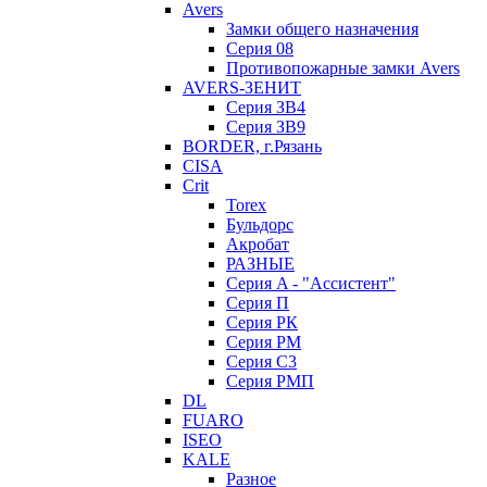
Avers
Замки общего назначения
Серия 08
Противопожарные замки Avers
AVERS-ЗЕНИТ
Серия ЗВ4
Серия ЗВ9
BORDER, г.Рязань
CISA
Crit
Torex
Бульдорс
Акробат
РАЗНЫЕ
Серия A - "Ассистент"
Серия П
Серия РК
Серия РМ
Серия С3
Серия РМП
DL
FUARO
ISEO
KALE
Разное