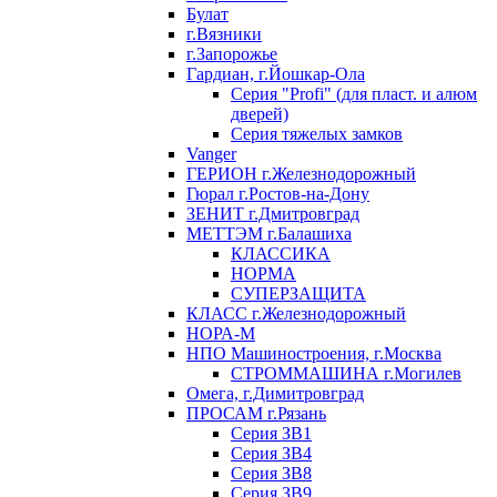
Булат
г.Вязники
г.Запорожье
Гардиан, г.Йошкар-Ола
Серия "Profi" (для пласт. и алюм
дверей)
Серия тяжелых замков
Vanger
ГЕРИОН г.Железнодорожный
Гюрал г.Ростов-на-Дону
ЗЕНИТ г.Дмитровград
МЕТТЭМ г.Балашиха
КЛАССИКА
НОРМА
СУПЕРЗАЩИТА
КЛАСС г.Железнодорожный
НОРА-М
НПО Машиностроения, г.Москва
СТРОММАШИНА г.Могилев
Омега, г.Димитровград
ПРОСАМ г.Рязань
Серия ЗВ1
Серия ЗВ4
Серия ЗВ8
Серия ЗВ9