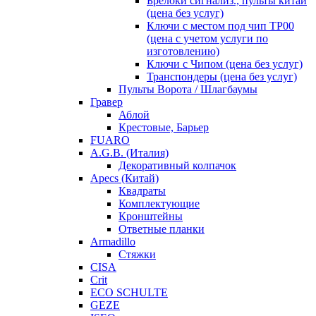
Брелоки сигнализ., пульты китай
(цена без услуг)
Ключи с местом под чип TP00
(цена с учетом услуги по
изготовлению)
Ключи с Чипом (цена без услуг)
Транспондеры (цена без услуг)
Пульты Ворота / Шлагбаумы
Гравер
Аблой
Крестовые, Барьер
FUARO
A.G.B. (Италия)
Декоративный колпачок
Apecs (Китай)
Квадраты
Комплектующие
Кронштейны
Ответные планки
Armadillo
Стяжки
CISA
Crit
ECO SCHULTE
GEZE