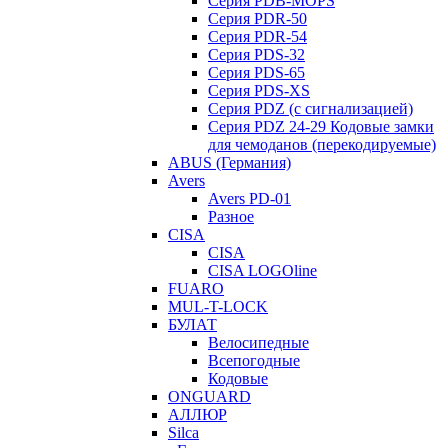
Серия PDB-MOPS
Серия PDR-50
Серия PDR-54
Серия PDS-32
Серия PDS-65
Серия PDS-XS
Серия PDZ (с сигнализацией)
Серия PDZ 24-29 Кодовые замки
для чемоданов (перекодируемые)
ABUS (Германия)
Avers
Avers PD-01
Разное
CISA
CISA
CISA LOGOline
FUARO
MUL-T-LOCK
БУЛАТ
Велосипедные
Всепогодные
Кодовые
ONGUARD
АЛЛЮР
Silca