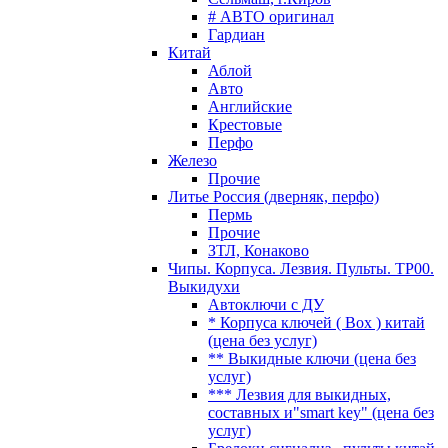
# АВТО оригинал
Гардиан
Китай
Аблой
Авто
Английские
Крестовые
Перфо
Железо
Прочие
Литье Россия (дверняк, перфо)
Пермь
Прочие
ЗТЛ, Конаково
Чипы. Корпуса. Лезвия. Пульты. TP00.
Выкидухи
Автоключи с ДУ
* Корпуса ключей ( Box ) китай
(цена без услуг)
** Выкидные ключи (цена без
услуг)
*** Лезвия для выкидных,
составных и"smart key" (цена без
услуг)