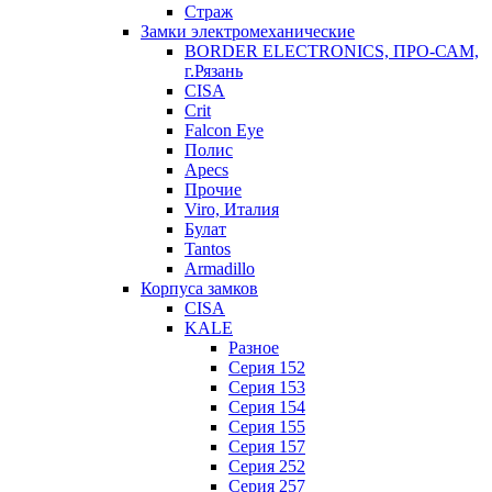
Страж
Замки электромеханические
BORDER ELECTRONICS, ПРО-САМ,
г.Рязань
CISA
Crit
Falcon Eye
Полис
Apecs
Прочие
Viro, Италия
Булат
Tantos
Armadillo
Корпуса замков
CISA
KALE
Разное
Серия 152
Серия 153
Серия 154
Серия 155
Серия 157
Серия 252
Серия 257