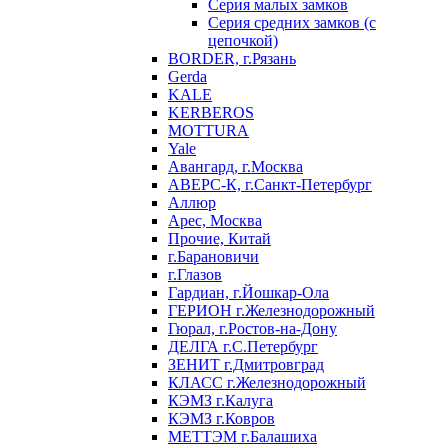
Серия малых замков
Серия средних замков (с
цепочкой)
BORDER, г.Рязань
Gerda
KALE
KERBEROS
MOTTURA
Yale
Авангард, г.Москва
АВЕРС-К, г.Санкт-Петербург
Аллюр
Арес, Москва
Прочие, Китай
г.Барановичи
г.Глазов
Гардиан, г.Йошкар-Ола
ГЕРИОН г.Железнодорожный
Гюрал, г.Ростов-на-Дону
ДЕЛГА г.С.Петербург
ЗЕНИТ г.Дмитровград
КЛАСС г.Железнодорожный
КЭМЗ г.Калуга
КЭМЗ г.Ковров
МЕТТЭМ г.Балашиха