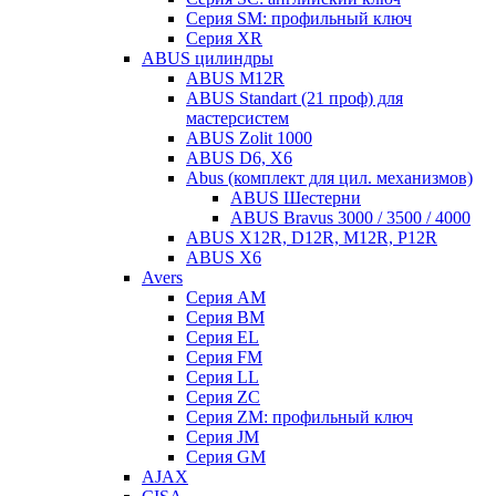
Серия SM: профильный ключ
Серия XR
ABUS цилиндры
ABUS M12R
ABUS Standart (21 проф) для
мастерсистем
ABUS Zolit 1000
ABUS D6, X6
Abus (комплект для цил. механизмов)
ABUS Шестерни
ABUS Bravus 3000 / 3500 / 4000
ABUS X12R, D12R, M12R, P12R
ABUS X6
Avers
Серия AM
Серия BM
Серия EL
Серия FM
Серия LL
Серия ZC
Серия ZM: профильный ключ
Серия JM
Серия GM
AJAX