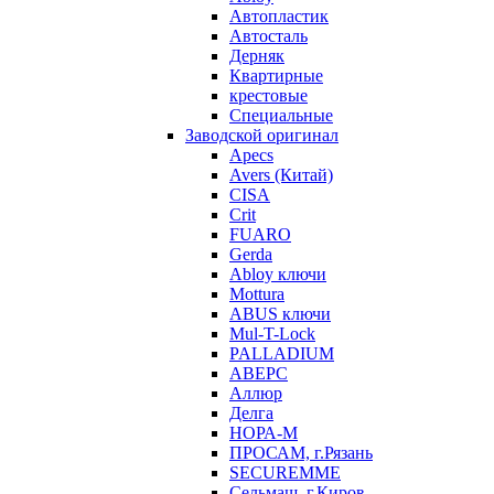
Автопластик
Автосталь
Дерняк
Квартирные
крестовые
Специальные
Заводской оригинал
Apecs
Avers (Китай)
CISA
Crit
FUARO
Gerda
Abloy ключи
Mottura
ABUS ключи
Mul-T-Lock
PALLADIUM
АВЕРС
Аллюр
Делга
НОРА-М
ПРОСАМ, г.Рязань
SECUREMME
Сельмаш, г.Киров