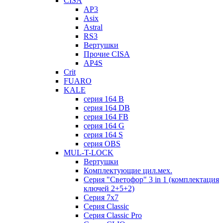
CISA
AP3
Asix
Astral
RS3
Вертушки
Прочие CISA
AP4S
Crit
FUARO
KALE
серия 164 B
серия 164 DB
серия 164 FB
серия 164 G
серия 164 S
серия OBS
MUL-T-LOCK
Вертушки
Комплектующие цил.мех.
Серия "Светофор" 3 in 1 (комплектация
ключей 2+5+2)
Серия 7х7
Серия Classic
Серия Classic Pro