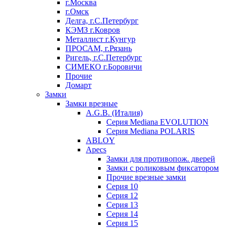
г.Москва
г.Омск
Делга, г.С.Петербург
КЭМЗ г.Ковров
Металлист г.Кунгур
ПРОСАМ, г.Рязань
Ригель, г.С.Петербург
СИМЕКО г.Боровичи
Прочие
Домарт
Замки
Замки врезные
A.G.B. (Италия)
Серия Mediana EVOLUTION
Серия Mediana POLARIS
ABLOY
Apecs
Замки для противопож. дверей
Замки с роликовым фиксатором
Прочие врезные замки
Серия 10
Серия 12
Серия 13
Серия 14
Серия 15