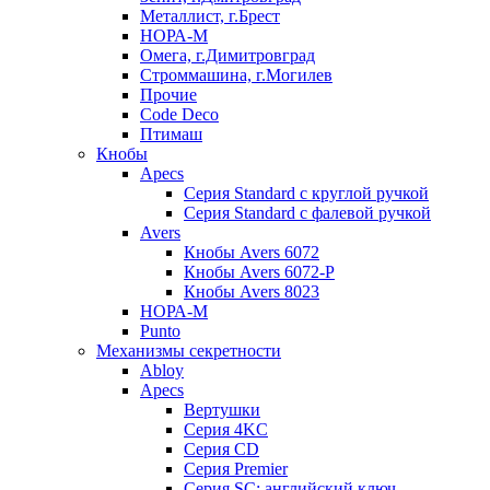
Металлист, г.Брест
НОРА-М
Омега, г.Димитровград
Строммашина, г.Могилев
Прочие
Code Deco
Птимаш
Кнобы
Apecs
Серия Standard с круглой ручкой
Серия Standard с фалевой ручкой
Avers
Кнобы Avers 6072
Кнобы Avers 6072-P
Кнобы Avers 8023
НОРА-М
Punto
Механизмы секретности
Abloy
Apecs
Вертушки
Серия 4KC
Серия CD
Серия Premier
Серия SC: английский ключ