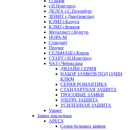
г.Глазов
г.Н.Новгород
ДЕЛГА г.С.Петербург
ЗЕНИТ г.Дмитровград
КЭМЗ г.Калуга
КЭМЗ г.Ковров
Металлист г.Кунгур
НОРА-М
Стандарт
Прочие
СЕЛЬМАШ г.Киров
СТАРТ г.Н.Новгород
ЧАЗ г.Чебоксары
ДИЗАЙН СЕРИЯ
НАБОР ЗАМКОВ ПОД ОДИН
КЛЮЧ
СЕРИЯ РОМАНТИКА
СТАНДАРТНАЯ ЗАЩИТА
ТРОСОВЫЕ ЗАМКИ
УЛЬТРА ЗАЩИТА
УСИЛЕННАЯ ЗАЩИТА
Vanger
Замки накладные
APECS
Серия больших замков