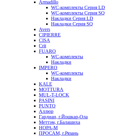
Armadillo
WC-комплекты Серия LD
WC-комплекты Серия SQ
Накладки Серия LD
Накладки Серия SQ
Avers
CIPIERRE
CISA
Crit
FUARO
WC-комплекты
Накладки
IMPERO
WC-комплекты
Накладки
KALE
MOTTURA
MUL-T-LOCK
PASINI
PUNTO
Аллюр
Гардиан, г.Йошкар-Ола
Меттэм, г.Балашиха
НОРА-М
ПРОСАМ, г.Рязань