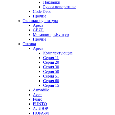
Накладки
Ручки поворотные
Code Deco
Прочие
Оконная фурнитура
Apecs
GEZE
Металлист, г.Кунгур
Прочие
Оптика
Apecs
Комплектующие
Серия 11
Серия 20
Серия 30
Серия 50
Серия 51
Серия 60
Серия 15
Armadillo
Avers
Fuaro
PUNTO
АЛЛЮР
НОРА-М