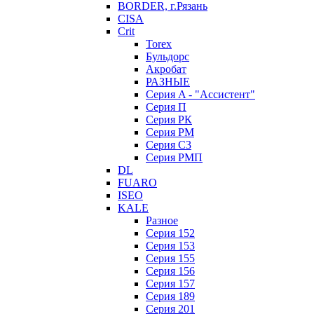
BORDER, г.Рязань
CISA
Crit
Torex
Бульдорс
Акробат
РАЗНЫЕ
Серия A - "Ассистент"
Серия П
Серия РК
Серия РМ
Серия С3
Серия РМП
DL
FUARO
ISEO
KALE
Разное
Серия 152
Серия 153
Серия 155
Серия 156
Серия 157
Серия 189
Серия 201