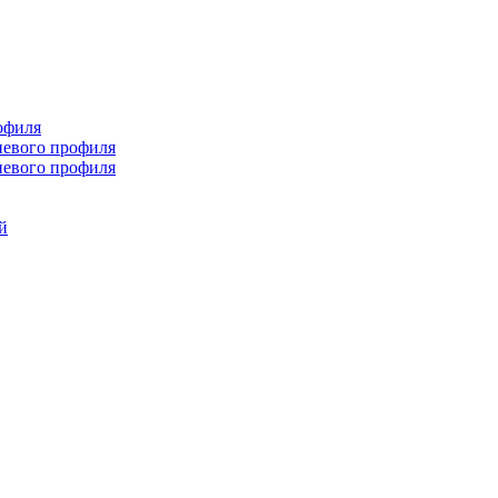
офиля
иевого профиля
иевого профиля
й