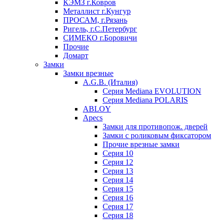
КЭМЗ г.Ковров
Металлист г.Кунгур
ПРОСАМ, г.Рязань
Ригель, г.С.Петербург
СИМЕКО г.Боровичи
Прочие
Домарт
Замки
Замки врезные
A.G.B. (Италия)
Серия Mediana EVOLUTION
Серия Mediana POLARIS
ABLOY
Apecs
Замки для противопож. дверей
Замки с роликовым фиксатором
Прочие врезные замки
Серия 10
Серия 12
Серия 13
Серия 14
Серия 15
Серия 16
Серия 17
Серия 18