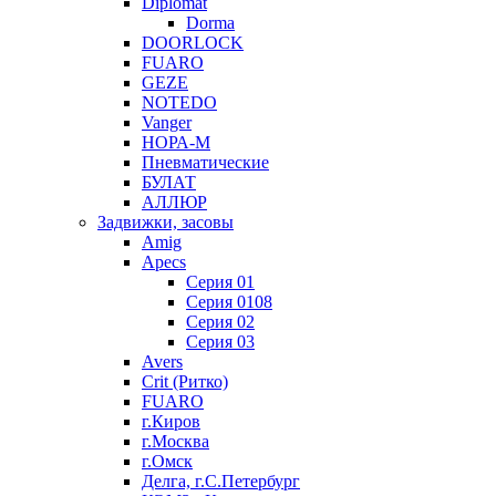
Diplomat
Dorma
DOORLOCK
FUARO
GEZE
NOTEDO
Vanger
НОРА-М
Пневматические
БУЛАТ
АЛЛЮР
Задвижки, засовы
Amig
Apecs
Серия 01
Серия 0108
Серия 02
Серия 03
Avers
Crit (Ритко)
FUARO
г.Киров
г.Москва
г.Омск
Делга, г.С.Петербург