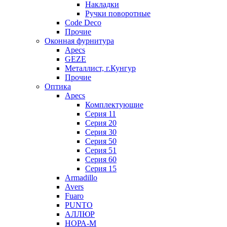
Накладки
Ручки поворотные
Code Deco
Прочие
Оконная фурнитура
Apecs
GEZE
Металлист, г.Кунгур
Прочие
Оптика
Apecs
Комплектующие
Серия 11
Серия 20
Серия 30
Серия 50
Серия 51
Серия 60
Серия 15
Armadillo
Avers
Fuaro
PUNTO
АЛЛЮР
НОРА-М