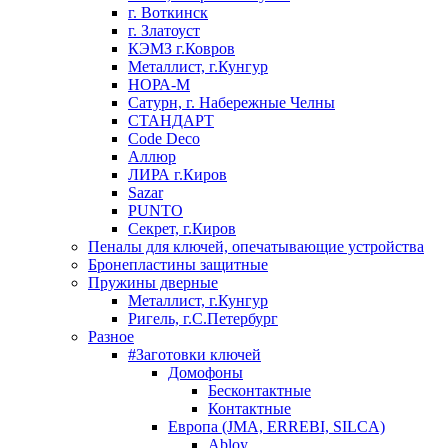
г. Воткинск
г. Златоуст
КЭМЗ г.Ковров
Металлист, г.Кунгур
НОРА-М
Сатурн, г. Набережные Челны
СТАНДАРТ
Code Deco
Аллюр
ЛИРА г.Киров
Sazar
PUNTO
Секрет, г.Киров
Пеналы для ключей, опечатывающие устройства
Бронепластины защитные
Пружины дверные
Металлист, г.Кунгур
Ригель, г.С.Петербург
Разное
#Заготовки ключей
Домофоны
Бесконтактные
Контактные
Европа (JMA, ERREBI, SILCA)
Abloy