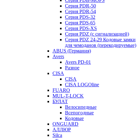
Серия PDB-MOPS
Серия PDR-50
Серия PDR-54
Серия PDS-32
Серия PDS-65
Серия PDS-XS
Серия PDZ (с сигнализацией)
Серия PDZ 24-29 Кодовые замки
для чемоданов (перекодируемые)
ABUS (Германия)
Avers
Avers PD-01
Разное
CISA
CISA
CISA LOGOline
FUARO
MUL-T-LOCK
БУЛАТ
Велосипедные
Всепогодные
Кодовые
ONGUARD
АЛЛЮР
Silca