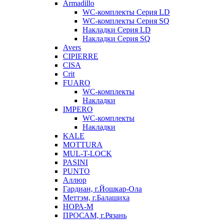
Armadillo
WC-комплекты Серия LD
WC-комплекты Серия SQ
Накладки Серия LD
Накладки Серия SQ
Avers
CIPIERRE
CISA
Crit
FUARO
WC-комплекты
Накладки
IMPERO
WC-комплекты
Накладки
KALE
MOTTURA
MUL-T-LOCK
PASINI
PUNTO
Аллюр
Гардиан, г.Йошкар-Ола
Меттэм, г.Балашиха
НОРА-М
ПРОСАМ, г.Рязань