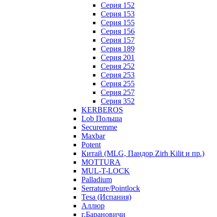
Серия 152
Серия 153
Серия 155
Серия 156
Серия 157
Серия 189
Серия 201
Серия 252
Серия 253
Серия 255
Серия 257
Серия 352
KERBEROS
Lob Польша
Securemme
Maxbar
Potent
Китай (MLG, Пандор Zirh Kilit и пр.)
MOTTURA
MUL-T-LOCK
Palladium
Serrature/Pointlock
Tesa (Испания)
Аллюр
г.Барановичи