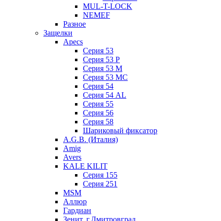
MUL-T-LOCK
NEMEF
Разное
Защелки
Apecs
Серия 53
Серия 53 P
Серия 53 М
Серия 53 МC
Серия 54
Серия 54 AL
Серия 55
Серия 56
Серия 58
Шариковый фиксатор
A.G.B. (Италия)
Amig
Avers
KALE KILIT
Серия 155
Серия 251
MSM
Аллюр
Гардиан
Зенит, г.Дмитровград