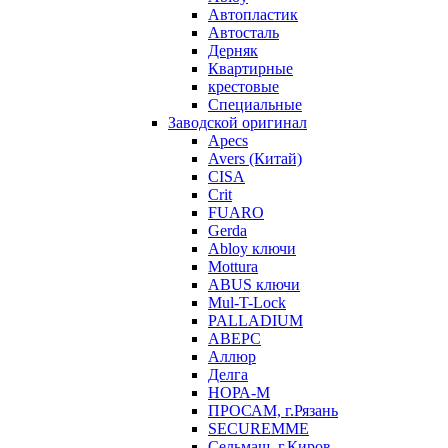
Автопластик
Автосталь
Дерняк
Квартирные
крестовые
Специальные
Заводской оригинал
Apecs
Avers (Китай)
CISA
Crit
FUARO
Gerda
Abloy ключи
Mottura
ABUS ключи
Mul-T-Lock
PALLADIUM
АВЕРС
Аллюр
Делга
НОРА-М
ПРОСАМ, г.Рязань
SECUREMME
Сельмаш, г.Киров