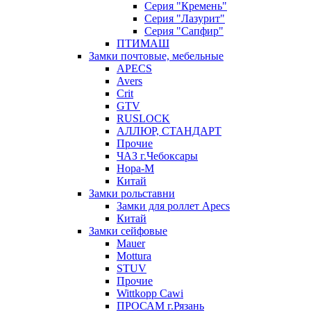
Серия "Кремень"
Серия "Лазурит"
Серия "Сапфир"
ПТИМАШ
Замки почтовые, мебельные
APECS
Avers
Crit
GTV
RUSLOCK
АЛЛЮР, СТАНДАРТ
Прочие
ЧАЗ г.Чебоксары
Нора-М
Китай
Замки рольставни
Замки для роллет Apecs
Китай
Замки сейфовые
Mauer
Mottura
STUV
Прочие
Wittkopp Cawi
ПРОСАМ г.Рязань