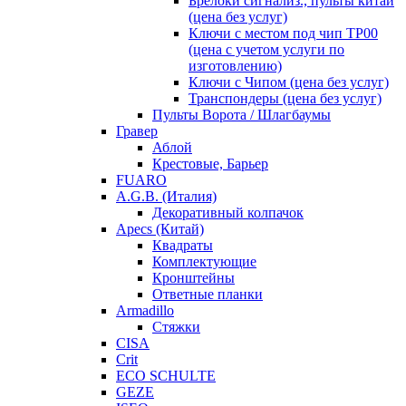
Брелоки сигнализ., пульты китай
(цена без услуг)
Ключи с местом под чип TP00
(цена с учетом услуги по
изготовлению)
Ключи с Чипом (цена без услуг)
Транспондеры (цена без услуг)
Пульты Ворота / Шлагбаумы
Гравер
Аблой
Крестовые, Барьер
FUARO
A.G.B. (Италия)
Декоративный колпачок
Apecs (Китай)
Квадраты
Комплектующие
Кронштейны
Ответные планки
Armadillo
Стяжки
CISA
Crit
ECO SCHULTE
GEZE