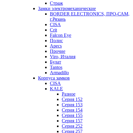
Страж
Замки электромеханические
BORDER ELECTRONICS, ПРО-САМ,
г.Рязань
CISA
Crit
Falcon Eye
Полис
Apecs
Прочие
Viro, Италия
Булат
Tantos
Armadillo
Корпуса замков
CISA
KALE
Разное
Серия 152
Серия 153
Серия 154
Серия 155
Серия 157
Серия 252
Серия 257