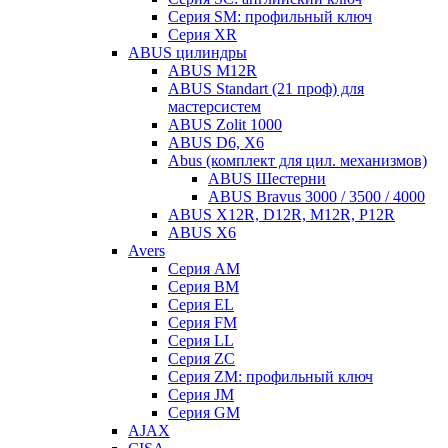
Серия SM: профильный ключ
Серия XR
ABUS цилиндры
ABUS M12R
ABUS Standart (21 проф) для
мастерсистем
ABUS Zolit 1000
ABUS D6, X6
Abus (комплект для цил. механизмов)
ABUS Шестерни
ABUS Bravus 3000 / 3500 / 4000
ABUS X12R, D12R, M12R, P12R
ABUS X6
Avers
Серия AM
Серия BM
Серия EL
Серия FM
Серия LL
Серия ZC
Серия ZM: профильный ключ
Серия JM
Серия GM
AJAX