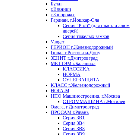
Булат
г.Вязники
г.Запорожье
Гардиан, г.Йошкар-Ола
Серия "Profi" (для пласт. и алюм
дверей)
Серия тяжелых замков
Vanger
ГЕРИОН г.Железнодорожный
Гюрал г.Ростов-на-Дону
ЗЕНИТ г.Дмитровград
МЕТТЭМ г.Балашиха
КЛАССИКА
НОРМА
СУПЕРЗАЩИТА
КЛАСС г.Железнодорожный
НОРА-М
НПО Машиностроения, г.Москва
СТРОММАШИНА г.Могилев
Омега, г.Димитровград
ПРОСАМ г.Рязань
Серия ЗВ1
Серия ЗВ4
Серия ЗВ8
Серия ЗВ9