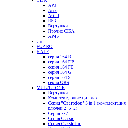
CISA
AP3
Asix
Astral
RS3
Вертушки
Прочие CISA
AP4S
Crit
FUARO
KALE
серия 164 B
серия 164 DB
серия 164 FB
серия 164 G
серия 164 S
серия OBS
MUL-T-LOCK
Вертушки
Комплектующие цил.мех.
Серия "Светофор" 3 in 1 (комплектация
ключей 2+5+2)
Серия 7х7
Серия Classic
Серия Classic Pro