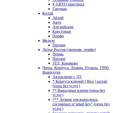
# АВТО оригинал
Гардиан
Китай
Аблой
Авто
Английские
Крестовые
Перфо
Железо
Прочие
Литье Россия (дверняк, перфо)
Пермь
Прочие
ЗТЛ, Конаково
Чипы. Корпуса. Лезвия. Пульты. TP00.
Выкидухи
Автоключи с ДУ
* Корпуса ключей ( Box ) китай
(цена без услуг)
** Выкидные ключи (цена без
услуг)
*** Лезвия для выкидных,
составных и"smart key" (цена без
услуг)