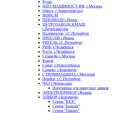
Булат
НПО МАШИНОСТ-ИЯ, г.Москва
Омега, г.Димитровград
НОРА-М
ПЕНЗМАШ г.Пенза
ПЕТРОЗАВОДСКМАШ
г.Петрозаводск
Поливектор, г.С.Петербург
ПРОСАМ г.Рязань
РИГЕЛЬ г.С.Петербург
РИФ, г.Челябинск
Роста, г.Челябинск
Сезам-Ко г.Москва
Киров
Сенат, г.Новосибирск
Симеко, г.Боровичи
СТРОММАШИНА г.Могилев
Цербер, г.С.Петербург
ЧАЗ г.Чебоксары
Проушины для навесных замков
ЭЛЕКТРОПРИБОР г.Казань
ЭЛЬБОР г.Боровичи
Серия "REX"
Серия "Базальт"
Серия "Гранит"