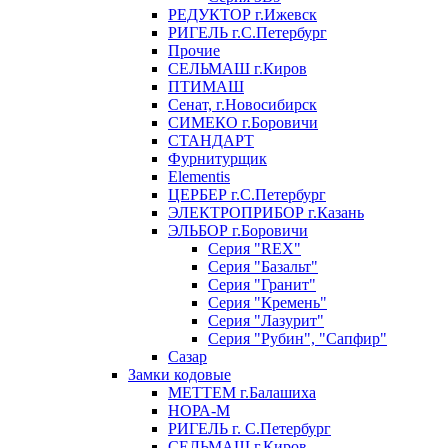
РЕДУКТОР г.Ижевск
РИГЕЛЬ г.С.Петербург
Прочие
СЕЛЬМАШ г.Киров
ПТИМАШ
Сенат, г.Новосибирск
СИМЕКО г.Боровичи
СТАНДАРТ
Фурнитурщик
Elementis
ЦЕРБЕР г.С.Петербург
ЭЛЕКТРОПРИБОР г.Казань
ЭЛЬБОР г.Боровичи
Серия "REX"
Серия "Базальт"
Серия "Гранит"
Серия "Кремень"
Серия "Лазурит"
Серия "Рубин", "Сапфир"
Сазар
Замки кодовые
МЕТТЕМ г.Балашиха
НОРА-М
РИГЕЛЬ г. С.Петербург
СЕЛЬМАШ г.Киров