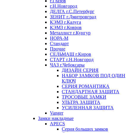
г.Глазов
г.Н.Новгород
ДЕЛГА г.С.Петербург
ЗЕНИТ г.Дмитровград
КЭМЗ г.Калуга
КЭМЗ г.Ковров
Металлист г.Кунгур
НОРА-М
Стандарт
Прочие
СЕЛЬМАШ г.Киров
СТАРТ г.Н.Новгород
ЧАЗ г.Чебоксары
ДИЗАЙН СЕРИЯ
НАБОР ЗАМКОВ ПОД ОДИН
КЛЮЧ
СЕРИЯ РОМАНТИКА
СТАНДАРТНАЯ ЗАЩИТА
ТРОСОВЫЕ ЗАМКИ
УЛЬТРА ЗАЩИТА
УСИЛЕННАЯ ЗАЩИТА
Vanger
Замки накладные
APECS
Серия больших замков