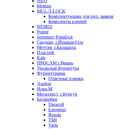
ISEO
Mottura
MUL-T-LOCK
Комплектующие для цил. замков
Комплекты ключей
NEMEF
Potent
Serrature/ Pointlock
Гардиан, г.Йошкар-Ола
Меттэм, г.Балашиха
ПластиК
Kale
ПРОСАМ г.Рязань
Уральская фурнитура
Фурнитурщик
Ответные планки
Эльбор
Нора-М
Металлист, г.Кунгур
Батарейки
Duracell
Energizer
Renata
TMI
Varta