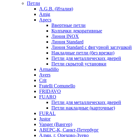
Петли
A.G.B. (Италия)
Amig
Apecs
Ввертные петли
Колпачки декоративные
Линия INOX
Линия Standard
Линия Standard с фигурной заглушкой
Накладные петли (без врезки)
Петли для металлических дверей
Петли скрытой установки
Armadillo
Avers
Crit
Fratelli Comunello
FRIDAVO
FUARO
Петли для металлических дверей
Петли накладные (карточные)
FURAL
Justor
Vanger (Вангер)
АВЕРС-К, Санкт-Петербург
Алми, г. Орехово-Зуево