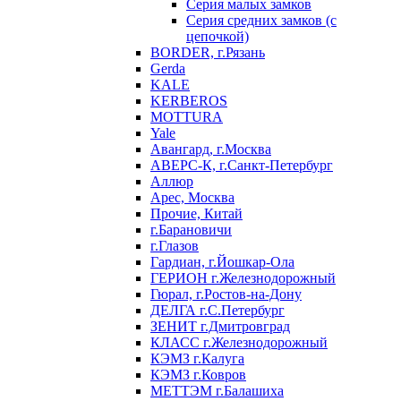
Серия малых замков
Серия средних замков (с
цепочкой)
BORDER, г.Рязань
Gerda
KALE
KERBEROS
MOTTURA
Yale
Авангард, г.Москва
АВЕРС-К, г.Санкт-Петербург
Аллюр
Арес, Москва
Прочие, Китай
г.Барановичи
г.Глазов
Гардиан, г.Йошкар-Ола
ГЕРИОН г.Железнодорожный
Гюрал, г.Ростов-на-Дону
ДЕЛГА г.С.Петербург
ЗЕНИТ г.Дмитровград
КЛАСС г.Железнодорожный
КЭМЗ г.Калуга
КЭМЗ г.Ковров
МЕТТЭМ г.Балашиха