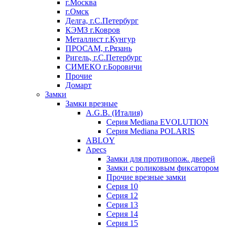
г.Москва
г.Омск
Делга, г.С.Петербург
КЭМЗ г.Ковров
Металлист г.Кунгур
ПРОСАМ, г.Рязань
Ригель, г.С.Петербург
СИМЕКО г.Боровичи
Прочие
Домарт
Замки
Замки врезные
A.G.B. (Италия)
Серия Mediana EVOLUTION
Серия Mediana POLARIS
ABLOY
Apecs
Замки для противопож. дверей
Замки с роликовым фиксатором
Прочие врезные замки
Серия 10
Серия 12
Серия 13
Серия 14
Серия 15