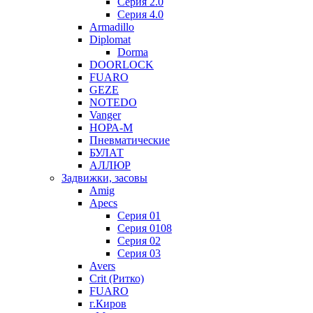
Серия 2.0
Серия 4.0
Armadillo
Diplomat
Dorma
DOORLOCK
FUARO
GEZE
NOTEDO
Vanger
НОРА-М
Пневматические
БУЛАТ
АЛЛЮР
Задвижки, засовы
Amig
Apecs
Серия 01
Серия 0108
Серия 02
Серия 03
Avers
Crit (Ритко)
FUARO
г.Киров