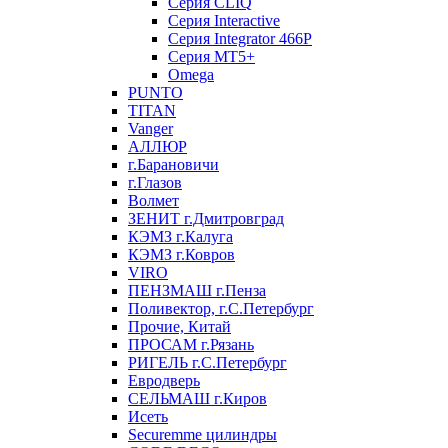
Серия CLIQ
Серия Interactive
Серия Integrator 466P
Серия MT5+
Omega
PUNTO
TITAN
Vanger
АЛЛЮР
г.Барановичи
г.Глазов
Волмет
ЗЕНИТ г.Дмитровград
КЭМЗ г.Калуга
КЭМЗ г.Ковров
VIRO
ПЕНЗМАШ г.Пенза
Поливектор, г.С.Петербург
Прочие, Китай
ПРОСАМ г.Рязань
РИГЕЛЬ г.С.Петербург
Евродверь
СЕЛЬМАШ г.Киров
Исеть
Securemme цилиндры