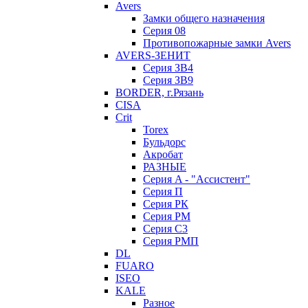
Avers
Замки общего назначения
Серия 08
Противопожарные замки Avers
AVERS-ЗЕНИТ
Серия ЗВ4
Серия ЗВ9
BORDER, г.Рязань
CISA
Crit
Torex
Бульдорс
Акробат
РАЗНЫЕ
Серия A - "Ассистент"
Серия П
Серия РК
Серия РМ
Серия С3
Серия РМП
DL
FUARO
ISEO
KALE
Разное