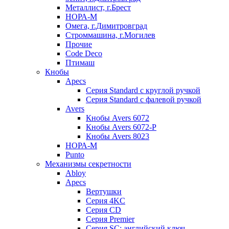
Металлист, г.Брест
НОРА-М
Омега, г.Димитровград
Строммашина, г.Могилев
Прочие
Code Deco
Птимаш
Кнобы
Apecs
Серия Standard с круглой ручкой
Серия Standard с фалевой ручкой
Avers
Кнобы Avers 6072
Кнобы Avers 6072-P
Кнобы Avers 8023
НОРА-М
Punto
Механизмы секретности
Abloy
Apecs
Вертушки
Серия 4KC
Серия CD
Серия Premier
Серия SC: английский ключ