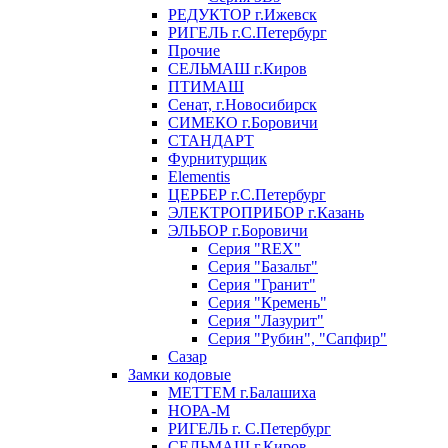
РЕДУКТОР г.Ижевск
РИГЕЛЬ г.С.Петербург
Прочие
СЕЛЬМАШ г.Киров
ПТИМАШ
Сенат, г.Новосибирск
СИМЕКО г.Боровичи
СТАНДАРТ
Фурнитурщик
Elementis
ЦЕРБЕР г.С.Петербург
ЭЛЕКТРОПРИБОР г.Казань
ЭЛЬБОР г.Боровичи
Серия "REX"
Серия "Базальт"
Серия "Гранит"
Серия "Кремень"
Серия "Лазурит"
Серия "Рубин", "Сапфир"
Сазар
Замки кодовые
МЕТТЕМ г.Балашиха
НОРА-М
РИГЕЛЬ г. С.Петербург
СЕЛЬМАШ г.Киров