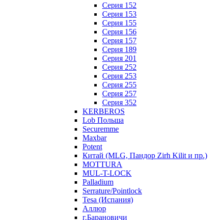
Серия 152
Серия 153
Серия 155
Серия 156
Серия 157
Серия 189
Серия 201
Серия 252
Серия 253
Серия 255
Серия 257
Серия 352
KERBEROS
Lob Польша
Securemme
Maxbar
Potent
Китай (MLG, Пандор Zirh Kilit и пр.)
MOTTURA
MUL-T-LOCK
Palladium
Serrature/Pointlock
Tesa (Испания)
Аллюр
г.Барановичи