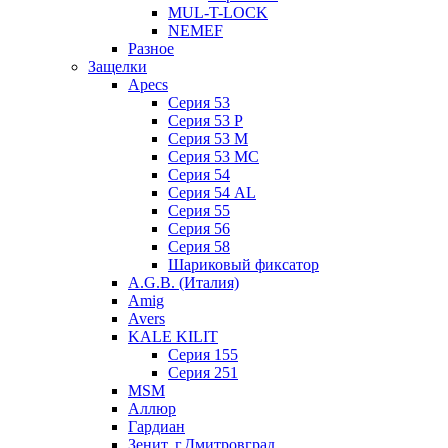
MUL-T-LOCK
NEMEF
Разное
Защелки
Apecs
Серия 53
Серия 53 P
Серия 53 М
Серия 53 МC
Серия 54
Серия 54 AL
Серия 55
Серия 56
Серия 58
Шариковый фиксатор
A.G.B. (Италия)
Amig
Avers
KALE KILIT
Серия 155
Серия 251
MSM
Аллюр
Гардиан
Зенит, г.Дмитровград