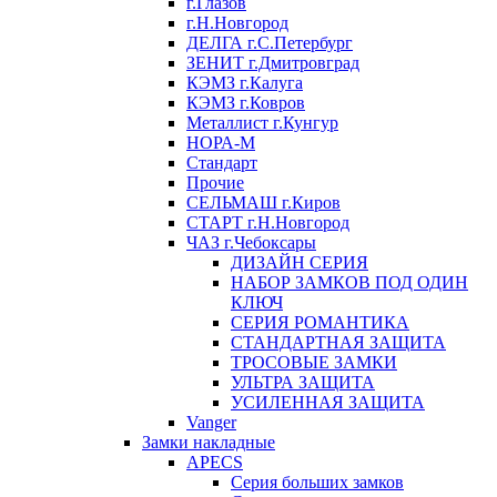
г.Глазов
г.Н.Новгород
ДЕЛГА г.С.Петербург
ЗЕНИТ г.Дмитровград
КЭМЗ г.Калуга
КЭМЗ г.Ковров
Металлист г.Кунгур
НОРА-М
Стандарт
Прочие
СЕЛЬМАШ г.Киров
СТАРТ г.Н.Новгород
ЧАЗ г.Чебоксары
ДИЗАЙН СЕРИЯ
НАБОР ЗАМКОВ ПОД ОДИН
КЛЮЧ
СЕРИЯ РОМАНТИКА
СТАНДАРТНАЯ ЗАЩИТА
ТРОСОВЫЕ ЗАМКИ
УЛЬТРА ЗАЩИТА
УСИЛЕННАЯ ЗАЩИТА
Vanger
Замки накладные
APECS
Серия больших замков