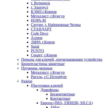
г. Воткинск
г. Златоуст
КЭМЗ г.Ковров
Металлист, г.Кунгур
НОРА-М
Сатурн, г. Набережные Челны
СТАНДАРТ
Code Deco
Аллюр
ЛИРА г.Киров
Sazar
PUNTO
Секрет, г.Киров
Пеналы для ключей, опечатывающие устройства
Бронепластины защитные
Пружины дверные
Металлист, г.Кунгур
Ригель, г.С.Петербург
Разное
#Заготовки ключей
Домофоны
Бесконтактные
Контактные
Европа (JMA, ERREBI, SILCA)
Abloy