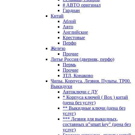
# АВТО оригинал
Гардиан
Китай
Аблой
Авто
Английские
Крестовые
Перфо
Железо
Прочие
Литье Россия (дверняк, перфо)
Пермь
Прочие
ЗТЛ, Конаково
Чипы. Корпуса. Лезвия. Пульты. TP00.
Выкидухи
Автоключи с ДУ
* Корпуса ключей ( Box ) китай
(цена без услуг)
** Выкидные ключи (цена без
услуг)
*** Лезвия для выкидных,
составных и"smart key" (цена без
услуг)