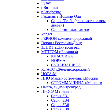
Булат
г.Вязники
г.Запорожье
Гардиан, г.Йошкар-Ола
Серия "Profi" (для пласт. и алюм
дверей)
Серия тяжелых замков
Vanger
ГЕРИОН г.Железнодорожный
Гюрал г.Ростов-на-Дону
ЗЕНИТ г.Дмитровград
МЕТТЭМ г.Балашиха
КЛАССИКА
НОРМА
СУПЕРЗАЩИТА
КЛАСС г.Железнодорожный
НОРА-М
НПО Машиностроения, г.Москва
СТРОММАШИНА г.Могилев
Омега, г.Димитровград
ПРОСАМ г.Рязань
Серия ЗВ1
Серия ЗВ4
Серия ЗВ8
Серия ЗВ9