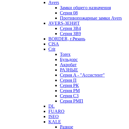
Avers
Замки общего назначения
Серия 08
Противопожарные замки Avers
AVERS-ЗЕНИТ
Серия ЗВ4
Серия ЗВ9
BORDER, г.Рязань
CISA
Crit
Torex
Бульдорс
Акробат
РАЗНЫЕ
Серия A - "Ассистент"
Серия П
Серия РК
Серия РМ
Серия С3
Серия РМП
DL
FUARO
ISEO
KALE
Разное