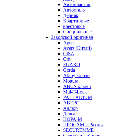
Автопластик
Автосталь
Дерняк
Квартирные
крестовые
Специальные
Заводской оригинал
Apecs
Avers (Китай)
CISA
Crit
FUARO
Gerda
Abloy ключи
Mottura
ABUS ключи
Mul-T-Lock
PALLADIUM
АВЕРС
Аллюр
Делга
НОРА-М
ПРОСАМ, г.Рязань
SECUREMME
Сельмаш, г.Киров