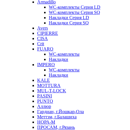
Armadillo
WC-комплекты Серия LD
WC-комплекты Серия SQ
Накладки Серия LD
Накладки Серия SQ
Avers
CIPIERRE
CISA
Crit
FUARO
WC-комплекты
Накладки
IMPERO
WC-комплекты
Накладки
KALE
MOTTURA
MUL-T-LOCK
PASINI
PUNTO
Аллюр
Гардиан, г.Йошкар-Ола
Меттэм, г.Балашиха
НОРА-М
ПРОСАМ, г.Рязань