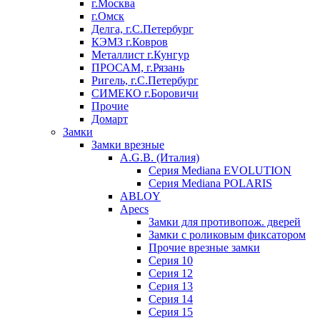
г.Москва
г.Омск
Делга, г.С.Петербург
КЭМЗ г.Ковров
Металлист г.Кунгур
ПРОСАМ, г.Рязань
Ригель, г.С.Петербург
СИМЕКО г.Боровичи
Прочие
Домарт
Замки
Замки врезные
A.G.B. (Италия)
Серия Mediana EVOLUTION
Серия Mediana POLARIS
ABLOY
Apecs
Замки для противопож. дверей
Замки с роликовым фиксатором
Прочие врезные замки
Серия 10
Серия 12
Серия 13
Серия 14
Серия 15