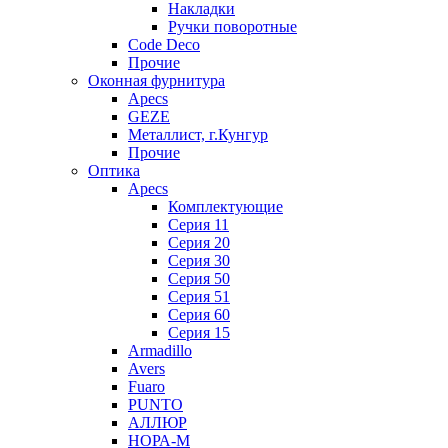
Накладки
Ручки поворотные
Code Deco
Прочие
Оконная фурнитура
Apecs
GEZE
Металлист, г.Кунгур
Прочие
Оптика
Apecs
Комплектующие
Серия 11
Серия 20
Серия 30
Серия 50
Серия 51
Серия 60
Серия 15
Armadillo
Avers
Fuaro
PUNTO
АЛЛЮР
НОРА-М