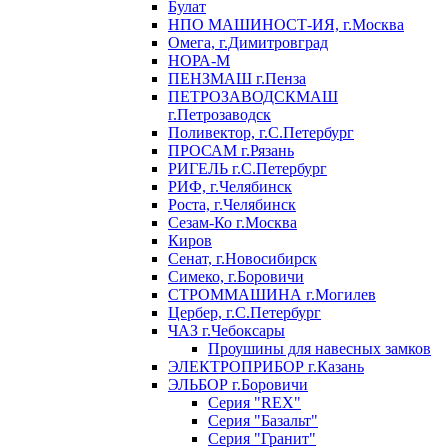
Булат
НПО МАШИНОСТ-ИЯ, г.Москва
Омега, г.Димитровград
НОРА-М
ПЕНЗМАШ г.Пенза
ПЕТРОЗАВОДСКМАШ
г.Петрозаводск
Поливектор, г.С.Петербург
ПРОСАМ г.Рязань
РИГЕЛЬ г.С.Петербург
РИФ, г.Челябинск
Роста, г.Челябинск
Сезам-Ко г.Москва
Киров
Сенат, г.Новосибирск
Симеко, г.Боровичи
СТРОММАШИНА г.Могилев
Цербер, г.С.Петербург
ЧАЗ г.Чебоксары
Проушины для навесных замков
ЭЛЕКТРОПРИБОР г.Казань
ЭЛЬБОР г.Боровичи
Серия "REX"
Серия "Базальт"
Серия "Гранит"