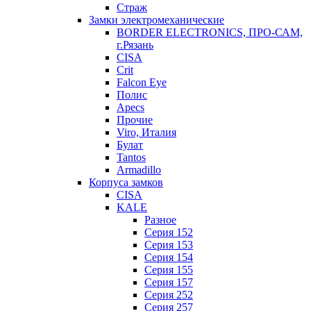
Страж
Замки электромеханические
BORDER ELECTRONICS, ПРО-САМ,
г.Рязань
CISA
Crit
Falcon Eye
Полис
Apecs
Прочие
Viro, Италия
Булат
Tantos
Armadillo
Корпуса замков
CISA
KALE
Разное
Серия 152
Серия 153
Серия 154
Серия 155
Серия 157
Серия 252
Серия 257