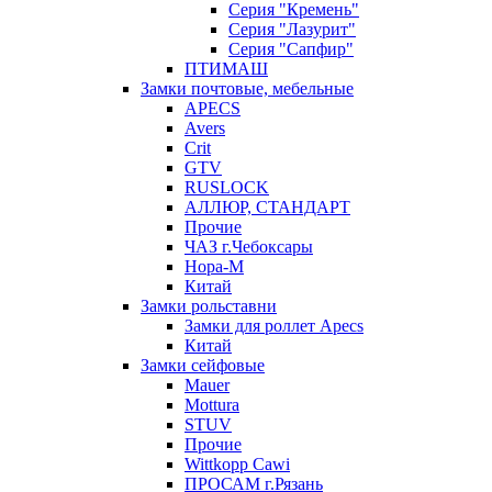
Серия "Кремень"
Серия "Лазурит"
Серия "Сапфир"
ПТИМАШ
Замки почтовые, мебельные
APECS
Avers
Crit
GTV
RUSLOCK
АЛЛЮР, СТАНДАРТ
Прочие
ЧАЗ г.Чебоксары
Нора-М
Китай
Замки рольставни
Замки для роллет Apecs
Китай
Замки сейфовые
Mauer
Mottura
STUV
Прочие
Wittkopp Cawi
ПРОСАМ г.Рязань