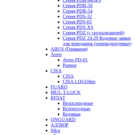
Серия PDB-MOPS
Серия PDR-50
Серия PDR-54
Серия PDS-32
Серия PDS-65
Серия PDS-XS
Серия PDZ (с сигнализацией)
Серия PDZ 24-29 Кодовые замки
для чемоданов (перекодируемые)
ABUS (Германия)
Avers
Avers PD-01
Разное
CISA
CISA
CISA LOGOline
FUARO
MUL-T-LOCK
БУЛАТ
Велосипедные
Всепогодные
Кодовые
ONGUARD
АЛЛЮР
Silca