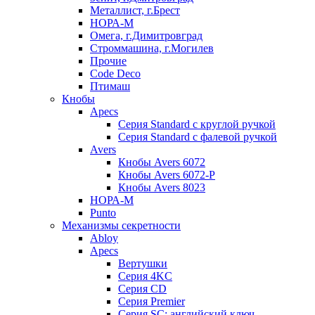
Металлист, г.Брест
НОРА-М
Омега, г.Димитровград
Строммашина, г.Могилев
Прочие
Code Deco
Птимаш
Кнобы
Apecs
Серия Standard с круглой ручкой
Серия Standard с фалевой ручкой
Avers
Кнобы Avers 6072
Кнобы Avers 6072-P
Кнобы Avers 8023
НОРА-М
Punto
Механизмы секретности
Abloy
Apecs
Вертушки
Серия 4KC
Серия CD
Серия Premier
Серия SC: английский ключ