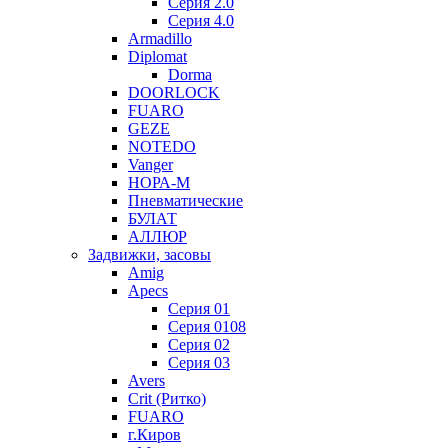
Серия 2.0
Серия 4.0
Armadillo
Diplomat
Dorma
DOORLOCK
FUARO
GEZE
NOTEDO
Vanger
НОРА-М
Пневматические
БУЛАТ
АЛЛЮР
Задвижки, засовы
Amig
Apecs
Серия 01
Серия 0108
Серия 02
Серия 03
Avers
Crit (Ритко)
FUARO
г.Киров