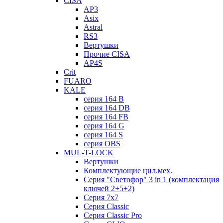
CISA
AP3
Asix
Astral
RS3
Вертушки
Прочие CISA
AP4S
Crit
FUARO
KALE
серия 164 B
серия 164 DB
серия 164 FB
серия 164 G
серия 164 S
серия OBS
MUL-T-LOCK
Вертушки
Комплектующие цил.мех.
Серия "Светофор" 3 in 1 (комплектация
ключей 2+5+2)
Серия 7х7
Серия Classic
Серия Classic Pro