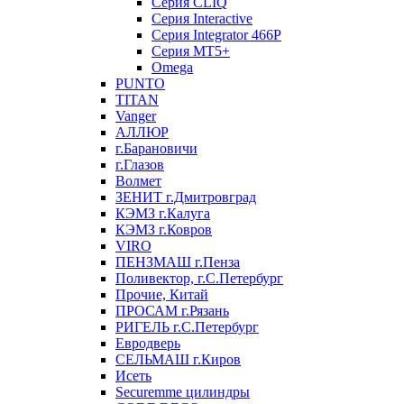
Серия CLIQ
Серия Interactive
Серия Integrator 466P
Серия MT5+
Omega
PUNTO
TITAN
Vanger
АЛЛЮР
г.Барановичи
г.Глазов
Волмет
ЗЕНИТ г.Дмитровград
КЭМЗ г.Калуга
КЭМЗ г.Ковров
VIRO
ПЕНЗМАШ г.Пенза
Поливектор, г.С.Петербург
Прочие, Китай
ПРОСАМ г.Рязань
РИГЕЛЬ г.С.Петербург
Евродверь
СЕЛЬМАШ г.Киров
Исеть
Securemme цилиндры