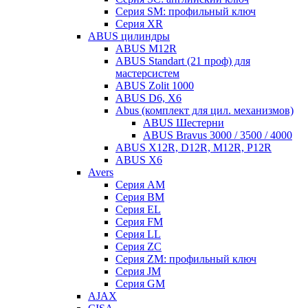
Серия SM: профильный ключ
Серия XR
ABUS цилиндры
ABUS M12R
ABUS Standart (21 проф) для
мастерсистем
ABUS Zolit 1000
ABUS D6, X6
Abus (комплект для цил. механизмов)
ABUS Шестерни
ABUS Bravus 3000 / 3500 / 4000
ABUS X12R, D12R, M12R, P12R
ABUS X6
Avers
Серия AM
Серия BM
Серия EL
Серия FM
Серия LL
Серия ZC
Серия ZM: профильный ключ
Серия JM
Серия GM
AJAX