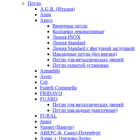
Петли
A.G.B. (Италия)
Amig
Apecs
Ввертные петли
Колпачки декоративные
Линия INOX
Линия Standard
Линия Standard с фигурной заглушкой
Накладные петли (без врезки)
Петли для металлических дверей
Петли скрытой установки
Armadillo
Avers
Crit
Fratelli Comunello
FRIDAVO
FUARO
Петли для металлических дверей
Петли накладные (карточные)
FURAL
Justor
Vanger (Вангер)
АВЕРС-К, Санкт-Петербург
Алми, г. Орехово-Зуево