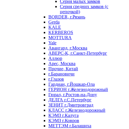
Серия малых замков
Серия средних замков (с
цепочкой)
BORDER, г.Рязань
Gerda
KALE
KERBEROS
MOTTURA
Yale
Авангард, г.Москва
АВЕРС-К, г.Санкт-Петербург
Аллюр
Арес, Москва
Прочие, Китай
г.Барановичи
г.Глазов
Гардиан, г.Йошкар-Ола
ГЕРИОН г.Железнодорожный
Гюрал, г.Ростов-на-Дону
ДЕЛГА г.С.Петербург
ЗЕНИТ г.Дмитровград
КЛАСС г.Железнодорожный
КЭМЗ г.Калуга
КЭМЗ г.Ковров
МЕТТЭМ г.Балашиха