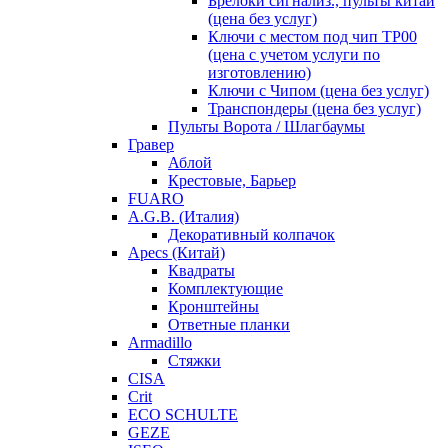
Брелоки сигнализ., пульты китай
(цена без услуг)
Ключи с местом под чип TP00
(цена с учетом услуги по
изготовлению)
Ключи с Чипом (цена без услуг)
Транспондеры (цена без услуг)
Пульты Ворота / Шлагбаумы
Гравер
Аблой
Крестовые, Барьер
FUARO
A.G.B. (Италия)
Декоративный колпачок
Apecs (Китай)
Квадраты
Комплектующие
Кронштейны
Ответные планки
Armadillo
Стяжки
CISA
Crit
ECO SCHULTE
GEZE