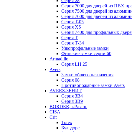
Серия 28
Серия 7000 для дверей из ПВХ пр
Серия 7500 для дверей из алюмин
Серия 7600 для дверей из алюмин
Серия T-05
Серия XS
Серия 7400 для профильных двере
Серия Т
Серия Т-34
Узкопрофильные замки
Финские замки серии 60
Armadillo
Серия LH 25
Avers
Замки общего назначения
Серия 08
Противопожарные замки Avers
AVERS-ЗЕНИТ
Серия ЗВ4
Серия ЗВ9
BORDER, г.Рязань
CISA
Crit
Torex
Бульдорс