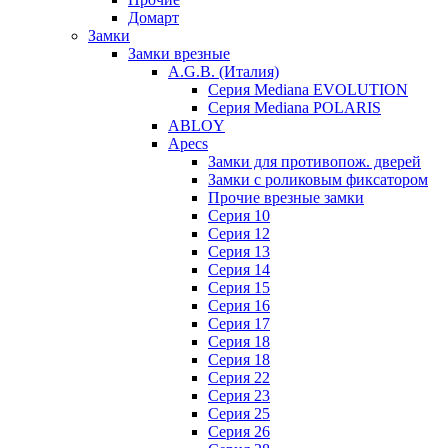
Домарт
Замки
Замки врезные
A.G.B. (Италия)
Серия Mediana EVOLUTION
Серия Mediana POLARIS
ABLOY
Apecs
Замки для противопож. дверей
Замки с роликовым фиксатором
Прочие врезные замки
Серия 10
Серия 12
Серия 13
Серия 14
Серия 15
Серия 16
Серия 17
Серия 18
Серия 18
Серия 22
Серия 23
Серия 25
Серия 26