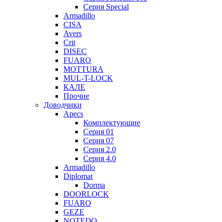
Серия Special
Armadillo
CISA
Avers
Crit
DISEC
FUARO
MOTTURA
MUL-T-LOCK
КАЛЕ
Прочие
Доводчики
Apecs
Комплектующие
Серия 01
Серия 07
Серия 2.0
Серия 4.0
Armadillo
Diplomat
Dorma
DOORLOCK
FUARO
GEZE
NOTEDO