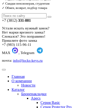
✓ Скидки пенсионерам, студентам
✓ Обмен, возврат, подбор товара
+7 (3812)
331-881
Устали искать нужный замок?
Нет марки врезного замка?
Сломался? Это поправимо!
Пришлите фото замка
+7 (983) 115-96-11
MAX
, Telegram
почта:
info@locks-keys.ru
Главная
О компании
Новости
Каталог
Броненакладки
Apecs
Серия Basic
Серия Protector Pro