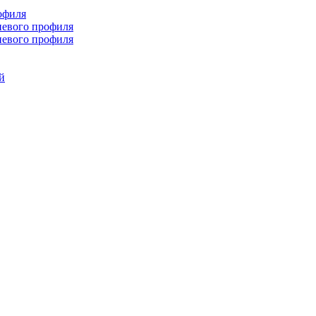
офиля
иевого профиля
иевого профиля
й