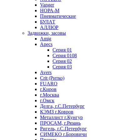
Vanger
НОРА-М
Пневматические
БУЛАТ
АЛЛЮР
Задвижки, засовы
Amig
Apecs
Серия 01
Серия 0108
Серия 02
Серия 03
Avers
Crit (Ритко)
FUARO
г.Киров
г.Москва
г.Омск
Делга, г.С.Петербург
КЭМЗ г.Ковров
Металлист г.Кунгур
ПРОСАМ, г.Рязань
Ригель, г.С.Петербург
СИМЕКО г.Боровичи
Прочие