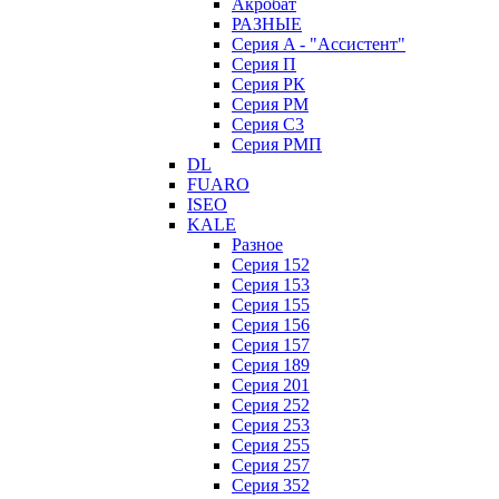
Акробат
РАЗНЫЕ
Серия A - "Ассистент"
Серия П
Серия РК
Серия РМ
Серия С3
Серия РМП
DL
FUARO
ISEO
KALE
Разное
Серия 152
Серия 153
Серия 155
Серия 156
Серия 157
Серия 189
Серия 201
Серия 252
Серия 253
Серия 255
Серия 257
Серия 352