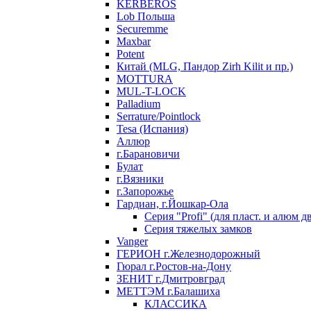
KERBEROS
Lob Польша
Securemme
Maxbar
Potent
Китай (MLG, Пандор Zirh Kilit и пр.)
MOTTURA
MUL-T-LOCK
Palladium
Serrature/Pointlock
Tesa (Испания)
Аллюр
г.Барановичи
Булат
г.Вязники
г.Запорожье
Гардиан, г.Йошкар-Ола
Серия "Profi" (для пласт. и алюм д
Серия тяжелых замков
Vanger
ГЕРИОН г.Железнодорожный
Гюрал г.Ростов-на-Дону
ЗЕНИТ г.Дмитровград
МЕТТЭМ г.Балашиха
КЛАССИКА