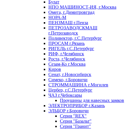
Булат
НПО МАШИНОСТ-ИЯ, г.Москва
Омега, г.Димитровград
НОРА-М
ПЕНЗМАШ г.Пенза
ПЕТРОЗАВОДСКМАШ
г.Петрозаводск
Поливектор, г.С.Петербург
ПРОСАМ г.Рязань
РИГЕЛЬ г.С.Петербург
РИФ, г.Челябинск
Роста, г.Челябинск
Сезам-Ко г.Москва
Киров
Сенат, г.Новосибирск
Симеко, г.Боровичи
СТРОММАШИНА г.Могилев
Цербер, г.С.Петербург
ЧАЗ г.Чебоксары
Проушины для навесных замков
ЭЛЕКТРОПРИБОР г.Казань
ЭЛЬБОР г.Боровичи
Серия "REX"
Серия "Базальт"
Серия "Гранит"