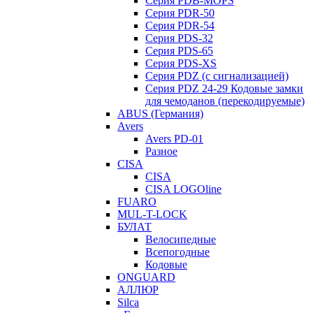
Серия PDB-MOPS
Серия PDR-50
Серия PDR-54
Серия PDS-32
Серия PDS-65
Серия PDS-XS
Серия PDZ (с сигнализацией)
Серия PDZ 24-29 Кодовые замки
для чемоданов (перекодируемые)
ABUS (Германия)
Avers
Avers PD-01
Разное
CISA
CISA
CISA LOGOline
FUARO
MUL-T-LOCK
БУЛАТ
Велосипедные
Всепогодные
Кодовые
ONGUARD
АЛЛЮР
Silca