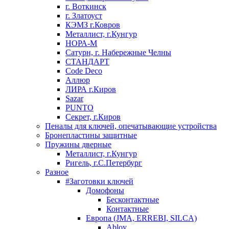
г. Воткинск
г. Златоуст
КЭМЗ г.Ковров
Металлист, г.Кунгур
НОРА-М
Сатурн, г. Набережные Челны
СТАНДАРТ
Code Deco
Аллюр
ЛИРА г.Киров
Sazar
PUNTO
Секрет, г.Киров
Пеналы для ключей, опечатывающие устройства
Бронепластины защитные
Пружины дверные
Металлист, г.Кунгур
Ригель, г.С.Петербург
Разное
#Заготовки ключей
Домофоны
Бесконтактные
Контактные
Европа (JMA, ERREBI, SILCA)
Abloy