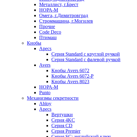
Металлист, г.Брест
НОРА-М
Омега, г.Димитровград
Строммашина, г.Могилев
Прочие
Code Deco
Птимаш
Кнобы
Apecs
Серия Standard с круглой ручкой
Серия Standard с фалевой ручкой
Avers
Кнобы Avers 6072
Кнобы Avers 6072-P
Кнобы Avers 8023
НОРА-М
Punto
Механизмы секретности
Abloy
Apecs
Вертушки
Серия 4KC
Серия CD
Серия Premier
Серия SC: английский ключ