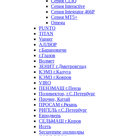
Серия CLIQ
Серия Interactive
Серия Integrator 466P
Серия MT5+
Omega
PUNTO
TITAN
Vanger
АЛЛЮР
г.Барановичи
г.Глазов
Волмет
ЗЕНИТ г.Дмитровград
КЭМЗ г.Калуга
КЭМЗ г.Ковров
VIRO
ПЕНЗМАШ г.Пенза
Поливектор, г.С.Петербург
Прочие, Китай
ПРОСАМ г.Рязань
РИГЕЛЬ г.С.Петербург
Евродверь
СЕЛЬМАШ г.Киров
Исеть
Securemme цилиндры