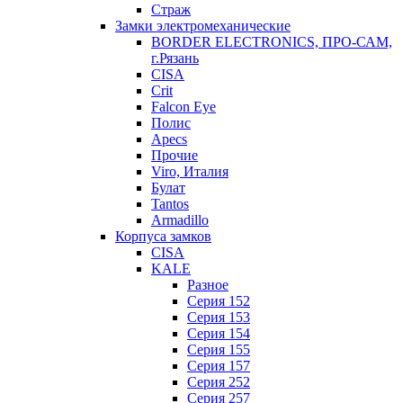
Страж
Замки электромеханические
BORDER ELECTRONICS, ПРО-САМ,
г.Рязань
CISA
Crit
Falcon Eye
Полис
Apecs
Прочие
Viro, Италия
Булат
Tantos
Armadillo
Корпуса замков
CISA
KALE
Разное
Серия 152
Серия 153
Серия 154
Серия 155
Серия 157
Серия 252
Серия 257