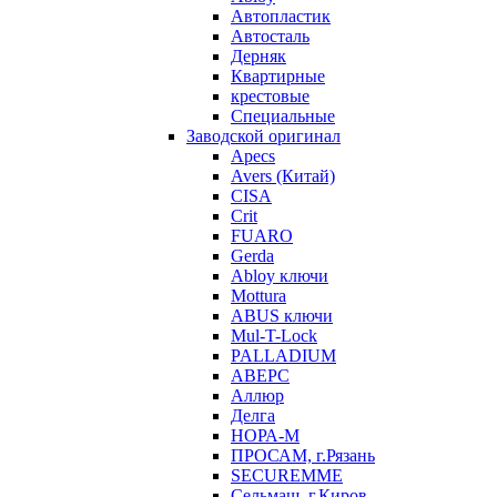
Автопластик
Автосталь
Дерняк
Квартирные
крестовые
Специальные
Заводской оригинал
Apecs
Avers (Китай)
CISA
Crit
FUARO
Gerda
Abloy ключи
Mottura
ABUS ключи
Mul-T-Lock
PALLADIUM
АВЕРС
Аллюр
Делга
НОРА-М
ПРОСАМ, г.Рязань
SECUREMME
Сельмаш, г.Киров