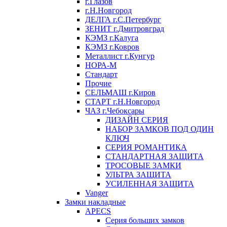
г.Глазов
г.Н.Новгород
ДЕЛГА г.С.Петербург
ЗЕНИТ г.Дмитровград
КЭМЗ г.Калуга
КЭМЗ г.Ковров
Металлист г.Кунгур
НОРА-М
Стандарт
Прочие
СЕЛЬМАШ г.Киров
СТАРТ г.Н.Новгород
ЧАЗ г.Чебоксары
ДИЗАЙН СЕРИЯ
НАБОР ЗАМКОВ ПОД ОДИН
КЛЮЧ
СЕРИЯ РОМАНТИКА
СТАНДАРТНАЯ ЗАЩИТА
ТРОСОВЫЕ ЗАМКИ
УЛЬТРА ЗАЩИТА
УСИЛЕННАЯ ЗАЩИТА
Vanger
Замки накладные
APECS
Серия больших замков