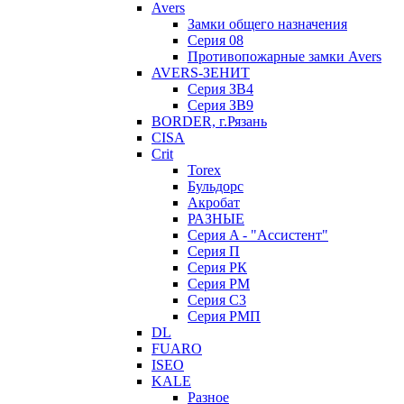
Avers
Замки общего назначения
Серия 08
Противопожарные замки Avers
AVERS-ЗЕНИТ
Серия ЗВ4
Серия ЗВ9
BORDER, г.Рязань
CISA
Crit
Torex
Бульдорс
Акробат
РАЗНЫЕ
Серия A - "Ассистент"
Серия П
Серия РК
Серия РМ
Серия С3
Серия РМП
DL
FUARO
ISEO
KALE
Разное