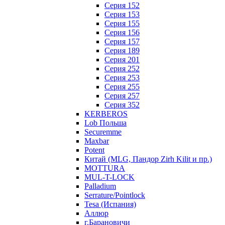
Серия 152
Серия 153
Серия 155
Серия 156
Серия 157
Серия 189
Серия 201
Серия 252
Серия 253
Серия 255
Серия 257
Серия 352
KERBEROS
Lob Польша
Securemme
Maxbar
Potent
Китай (MLG, Пандор Zirh Kilit и пр.)
MOTTURA
MUL-T-LOCK
Palladium
Serrature/Pointlock
Tesa (Испания)
Аллюр
г.Барановичи