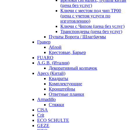
Брелоки сигнализ., пульты китай
(цена без услуг)
Ключи с местом под чип TP00
(цена с учетом услуги по
изготовлению)
Ключи с Чипом (цена без услуг)
Транспондеры (цена без услуг)
Пульты Ворота / Шлагбаумы
Гравер
Аблой
Крестовые, Барьер
FUARO
A.G.B. (Италия)
Декоративный колпачок
Apecs (Китай)
Квадраты
Комплектующие
Кронштейны
Ответные планки
Armadillo
Стяжки
CISA
Crit
ECO SCHULTE
GEZE