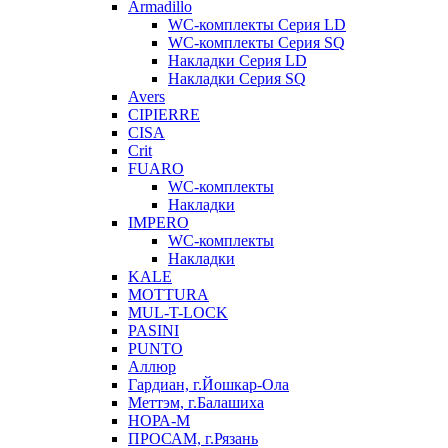
Armadillo
WC-комплекты Серия LD
WC-комплекты Серия SQ
Накладки Серия LD
Накладки Серия SQ
Avers
CIPIERRE
CISA
Crit
FUARO
WC-комплекты
Накладки
IMPERO
WC-комплекты
Накладки
KALE
MOTTURA
MUL-T-LOCK
PASINI
PUNTO
Аллюр
Гардиан, г.Йошкар-Ола
Меттэм, г.Балашиха
НОРА-М
ПРОСАМ, г.Рязань