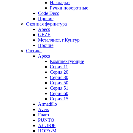
Накладки
Ручки поворотные
Code Deco
Прочие
Оконная фурнитура
Apecs
GEZE
Металлист, г.Кунгур
Прочие
Оптика
Apecs
Комплектующие
Серия 11
Серия 20
Серия 30
Серия 50
Серия 51
Серия 60
Серия 15
Armadillo
Avers
Fuaro
PUNTO
АЛЛЮР
НОРА-М