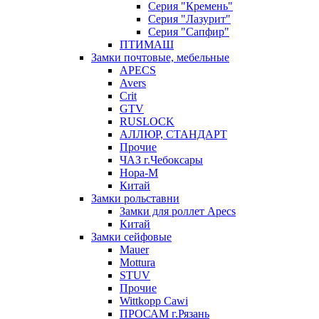
Серия "Кремень"
Серия "Лазурит"
Серия "Сапфир"
ПТИМАШ
Замки почтовые, мебельные
APECS
Avers
Crit
GTV
RUSLOCK
АЛЛЮР, СТАНДАРТ
Прочие
ЧАЗ г.Чебоксары
Нора-М
Китай
Замки рольставни
Замки для роллет Apecs
Китай
Замки сейфовые
Mauer
Mottura
STUV
Прочие
Wittkopp Cawi
ПРОСАМ г.Рязань