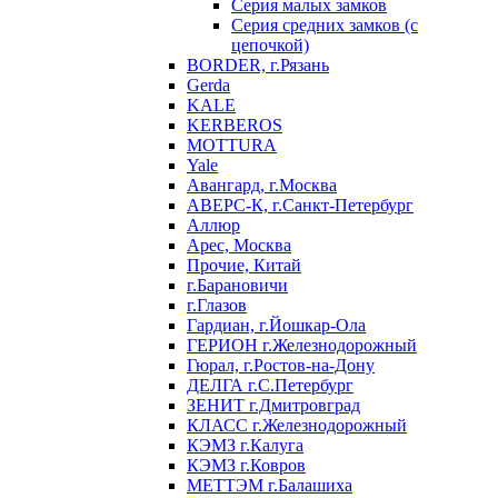
Серия малых замков
Серия средних замков (с
цепочкой)
BORDER, г.Рязань
Gerda
KALE
KERBEROS
MOTTURA
Yale
Авангард, г.Москва
АВЕРС-К, г.Санкт-Петербург
Аллюр
Арес, Москва
Прочие, Китай
г.Барановичи
г.Глазов
Гардиан, г.Йошкар-Ола
ГЕРИОН г.Железнодорожный
Гюрал, г.Ростов-на-Дону
ДЕЛГА г.С.Петербург
ЗЕНИТ г.Дмитровград
КЛАСС г.Железнодорожный
КЭМЗ г.Калуга
КЭМЗ г.Ковров
МЕТТЭМ г.Балашиха