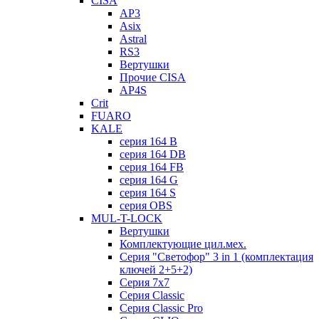
CISA
AP3
Asix
Astral
RS3
Вертушки
Прочие CISA
AP4S
Crit
FUARO
KALE
серия 164 B
серия 164 DB
серия 164 FB
серия 164 G
серия 164 S
серия OBS
MUL-T-LOCK
Вертушки
Комплектующие цил.мех.
Серия "Светофор" 3 in 1 (комплектация
ключей 2+5+2)
Серия 7х7
Серия Classic
Серия Classic Pro