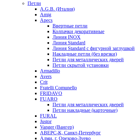
Петли
A.G.B. (Италия)
Amig
Apecs
Ввертные петли
Колпачки декоративные
Линия INOX
Линия Standard
Линия Standard с фигурной заглушкой
Накладные петли (без врезки)
Петли для металлических дверей
Петли скрытой установки
Armadillo
Avers
Crit
Fratelli Comunello
FRIDAVO
FUARO
Петли для металлических дверей
Петли накладные (карточные)
FURAL
Justor
Vanger (Вангер)
АВЕРС-К, Санкт-Петербург
Алми, г. Орехово-Зуево