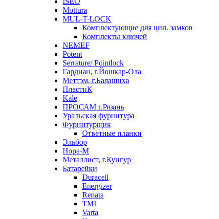
ISEO
Mottura
MUL-T-LOCK
Комплектующие для цил. замков
Комплекты ключей
NEMEF
Potent
Serrature/ Pointlock
Гардиан, г.Йошкар-Ола
Меттэм, г.Балашиха
ПластиК
Kale
ПРОСАМ г.Рязань
Уральская фурнитура
Фурнитурщик
Ответные планки
Эльбор
Нора-М
Металлист, г.Кунгур
Батарейки
Duracell
Energizer
Renata
TMI
Varta