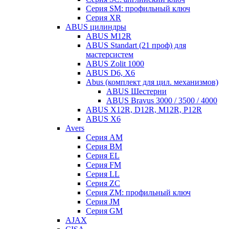
Серия SM: профильный ключ
Серия XR
ABUS цилиндры
ABUS M12R
ABUS Standart (21 проф) для
мастерсистем
ABUS Zolit 1000
ABUS D6, X6
Abus (комплект для цил. механизмов)
ABUS Шестерни
ABUS Bravus 3000 / 3500 / 4000
ABUS X12R, D12R, M12R, P12R
ABUS X6
Avers
Серия AM
Серия BM
Серия EL
Серия FM
Серия LL
Серия ZC
Серия ZM: профильный ключ
Серия JM
Серия GM
AJAX