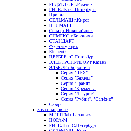
РЕДУКТОР г.Ижевск
РИГЕЛЬ г.С.Петербург
Прочие
СЕЛЬМАШ г.Киров
ПТИМАШ
Сенат, г.Новосибирск
СИМЕКО г.Боровичи
СТАНДАРТ
Фурнитурщик
Elementis
ЦЕРБЕР г.С.Петербург
ЭЛЕКТРОПРИБОР г.Казань
ЭЛЬБОР г.Боровичи
Серия "REX"
Серия "Базальт"
Серия "Гранит"
Серия "Кремень"
Серия "Лазурит"
Серия "Рубин", "Сапфир"
Сазар
Замки кодовые
МЕТТЕМ г.Балашиха
НОРА-М
РИГЕЛЬ г. С.Петербург
СЕЛЬМАШ г.Киров