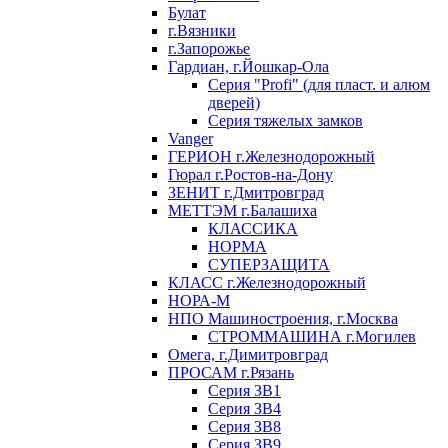
Булат
г.Вязники
г.Запорожье
Гардиан, г.Йошкар-Ола
Серия "Profi" (для пласт. и алюм
дверей)
Серия тяжелых замков
Vanger
ГЕРИОН г.Железнодорожный
Гюрал г.Ростов-на-Дону
ЗЕНИТ г.Дмитровград
МЕТТЭМ г.Балашиха
КЛАССИКА
НОРМА
СУПЕРЗАЩИТА
КЛАСС г.Железнодорожный
НОРА-М
НПО Машиностроения, г.Москва
СТРОММАШИНА г.Могилев
Омега, г.Димитровград
ПРОСАМ г.Рязань
Серия ЗВ1
Серия ЗВ4
Серия ЗВ8
Серия ЗВ9