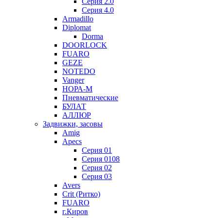
Серия 2.0
Серия 4.0
Armadillo
Diplomat
Dorma
DOORLOCK
FUARO
GEZE
NOTEDO
Vanger
НОРА-М
Пневматические
БУЛАТ
АЛЛЮР
Задвижки, засовы
Amig
Apecs
Серия 01
Серия 0108
Серия 02
Серия 03
Avers
Crit (Ритко)
FUARO
г.Киров