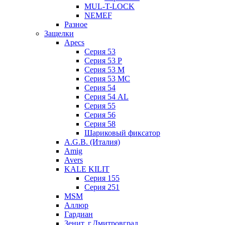
MUL-T-LOCK
NEMEF
Разное
Защелки
Apecs
Серия 53
Серия 53 P
Серия 53 М
Серия 53 МC
Серия 54
Серия 54 AL
Серия 55
Серия 56
Серия 58
Шариковый фиксатор
A.G.B. (Италия)
Amig
Avers
KALE KILIT
Серия 155
Серия 251
MSM
Аллюр
Гардиан
Зенит, г.Дмитровград