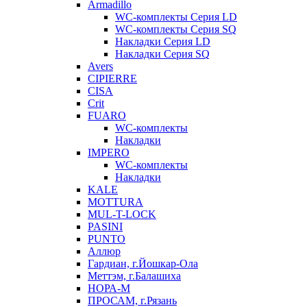
Armadillo
WC-комплекты Серия LD
WC-комплекты Серия SQ
Накладки Серия LD
Накладки Серия SQ
Avers
CIPIERRE
CISA
Crit
FUARO
WC-комплекты
Накладки
IMPERO
WC-комплекты
Накладки
KALE
MOTTURA
MUL-T-LOCK
PASINI
PUNTO
Аллюр
Гардиан, г.Йошкар-Ола
Меттэм, г.Балашиха
НОРА-М
ПРОСАМ, г.Рязань