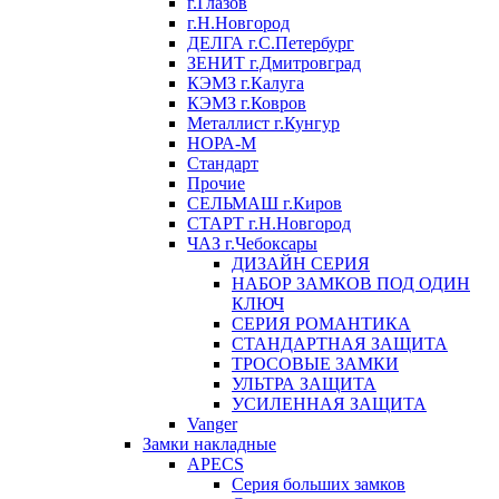
г.Глазов
г.Н.Новгород
ДЕЛГА г.С.Петербург
ЗЕНИТ г.Дмитровград
КЭМЗ г.Калуга
КЭМЗ г.Ковров
Металлист г.Кунгур
НОРА-М
Стандарт
Прочие
СЕЛЬМАШ г.Киров
СТАРТ г.Н.Новгород
ЧАЗ г.Чебоксары
ДИЗАЙН СЕРИЯ
НАБОР ЗАМКОВ ПОД ОДИН
КЛЮЧ
СЕРИЯ РОМАНТИКА
СТАНДАРТНАЯ ЗАЩИТА
ТРОСОВЫЕ ЗАМКИ
УЛЬТРА ЗАЩИТА
УСИЛЕННАЯ ЗАЩИТА
Vanger
Замки накладные
APECS
Серия больших замков