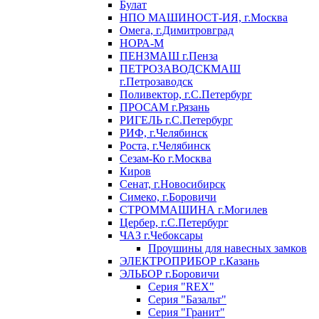
Булат
НПО МАШИНОСТ-ИЯ, г.Москва
Омега, г.Димитровград
НОРА-М
ПЕНЗМАШ г.Пенза
ПЕТРОЗАВОДСКМАШ
г.Петрозаводск
Поливектор, г.С.Петербург
ПРОСАМ г.Рязань
РИГЕЛЬ г.С.Петербург
РИФ, г.Челябинск
Роста, г.Челябинск
Сезам-Ко г.Москва
Киров
Сенат, г.Новосибирск
Симеко, г.Боровичи
СТРОММАШИНА г.Могилев
Цербер, г.С.Петербург
ЧАЗ г.Чебоксары
Проушины для навесных замков
ЭЛЕКТРОПРИБОР г.Казань
ЭЛЬБОР г.Боровичи
Серия "REX"
Серия "Базальт"
Серия "Гранит"