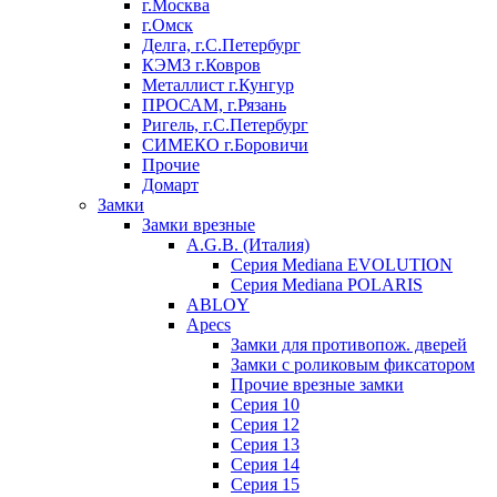
г.Москва
г.Омск
Делга, г.С.Петербург
КЭМЗ г.Ковров
Металлист г.Кунгур
ПРОСАМ, г.Рязань
Ригель, г.С.Петербург
СИМЕКО г.Боровичи
Прочие
Домарт
Замки
Замки врезные
A.G.B. (Италия)
Серия Mediana EVOLUTION
Серия Mediana POLARIS
ABLOY
Apecs
Замки для противопож. дверей
Замки с роликовым фиксатором
Прочие врезные замки
Серия 10
Серия 12
Серия 13
Серия 14
Серия 15