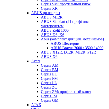
Серия SM: профильный ключ
Серия XR
ABUS цилиндры
ABUS M12R
ABUS Standart (21 проф) для
мастерсистем
ABUS Zolit 1000
ABUS D6, X6
Abus (комплект для цил. механизмов)
ABUS Шестерни
ABUS Bravus 3000 / 3500 / 4000
ABUS X12R, D12R, M12R, P12R
ABUS X6
Avers
Серия AM
Серия BM
Серия EL
Серия FM
Серия LL
Серия ZC
Серия ZM: профильный ключ
Серия JM
Серия GM
AJAX