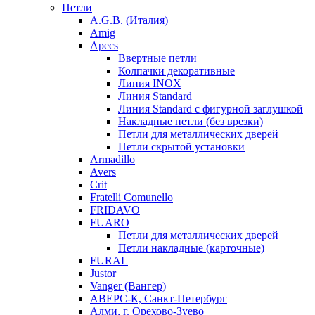
Петли
A.G.B. (Италия)
Amig
Apecs
Ввертные петли
Колпачки декоративные
Линия INOX
Линия Standard
Линия Standard с фигурной заглушкой
Накладные петли (без врезки)
Петли для металлических дверей
Петли скрытой установки
Armadillo
Avers
Crit
Fratelli Comunello
FRIDAVO
FUARO
Петли для металлических дверей
Петли накладные (карточные)
FURAL
Justor
Vanger (Вангер)
АВЕРС-К, Санкт-Петербург
Алми, г. Орехово-Зуево