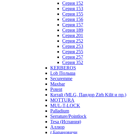
Серия 152
Серия 153
Серия 155
Серия 156
Серия 157
Серия 189
Серия 201
Серия 252
Серия 253
Серия 255
Серия 257
Серия 352
KERBEROS
Lob Польша
Securemme
Maxbar
Potent
Китай (MLG, Пандор Zirh Kilit и пр.)
MOTTURA
MUL-T-LOCK
Palladium
Serrature/Pointlock
Tesa (Испания)
Аллюр
г.Барановичи