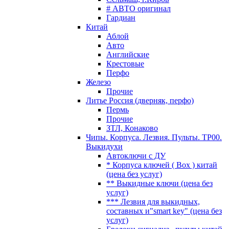
# АВТО оригинал
Гардиан
Китай
Аблой
Авто
Английские
Крестовые
Перфо
Железо
Прочие
Литье Россия (дверняк, перфо)
Пермь
Прочие
ЗТЛ, Конаково
Чипы. Корпуса. Лезвия. Пульты. TP00.
Выкидухи
Автоключи с ДУ
* Корпуса ключей ( Box ) китай
(цена без услуг)
** Выкидные ключи (цена без
услуг)
*** Лезвия для выкидных,
составных и"smart key" (цена без
услуг)