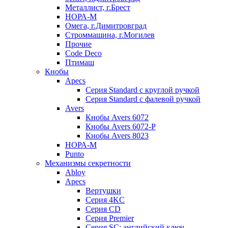
Металлист, г.Брест
НОРА-М
Омега, г.Димитровград
Строммашина, г.Могилев
Прочие
Code Deco
Птимаш
Кнобы
Apecs
Серия Standard с круглой ручкой
Серия Standard с фалевой ручкой
Avers
Кнобы Avers 6072
Кнобы Avers 6072-P
Кнобы Avers 8023
НОРА-М
Punto
Механизмы секретности
Abloy
Apecs
Вертушки
Серия 4KC
Серия CD
Серия Premier
Серия SC: английский ключ