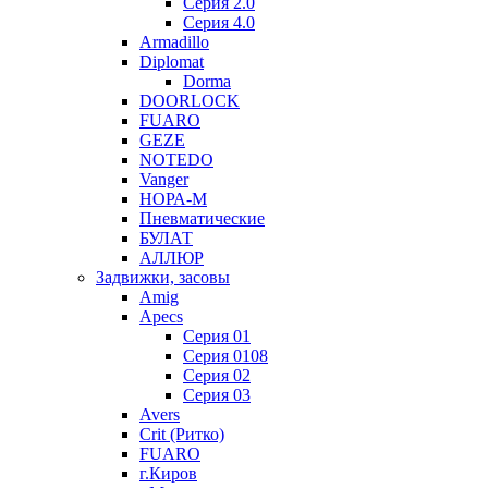
Серия 2.0
Серия 4.0
Armadillo
Diplomat
Dorma
DOORLOCK
FUARO
GEZE
NOTEDO
Vanger
НОРА-М
Пневматические
БУЛАТ
АЛЛЮР
Задвижки, засовы
Amig
Apecs
Серия 01
Серия 0108
Серия 02
Серия 03
Avers
Crit (Ритко)
FUARO
г.Киров