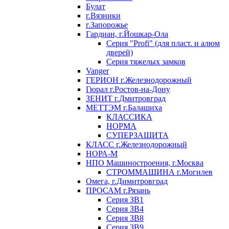
Булат
г.Вязники
г.Запорожье
Гардиан, г.Йошкар-Ола
Серия "Profi" (для пласт. и алюм
дверей)
Серия тяжелых замков
Vanger
ГЕРИОН г.Железнодорожный
Гюрал г.Ростов-на-Дону
ЗЕНИТ г.Дмитровград
МЕТТЭМ г.Балашиха
КЛАССИКА
НОРМА
СУПЕРЗАЩИТА
КЛАСС г.Железнодорожный
НОРА-М
НПО Машиностроения, г.Москва
СТРОММАШИНА г.Могилев
Омега, г.Димитровград
ПРОСАМ г.Рязань
Серия ЗВ1
Серия ЗВ4
Серия ЗВ8
Серия ЗВ9