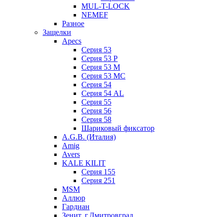
MUL-T-LOCK
NEMEF
Разное
Защелки
Apecs
Серия 53
Серия 53 P
Серия 53 М
Серия 53 МC
Серия 54
Серия 54 AL
Серия 55
Серия 56
Серия 58
Шариковый фиксатор
A.G.B. (Италия)
Amig
Avers
KALE KILIT
Серия 155
Серия 251
MSM
Аллюр
Гардиан
Зенит, г.Дмитровград