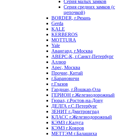
Серия малых замков
Серия средних замков (с
цепочкой)
BORDER, г.Рязань
Gerda
KALE
KERBEROS
MOTTURA
Yale
Авангард, г.Москва
АВЕРС-К, г.Санкт-Петербург
Аллюр
Арес, Москва
Прочие, Китай
г.Барановичи
г.Глазов
Гардиан, г.Йошкар-Ола
ГЕРИОН г.Железнодорожный
Гюрал, г.Ростов-на-Дону
ДЕЛГА г.С.Петербург
ЗЕНИТ г.Дмитровград
КЛАСС г.Железнодорожный
КЭМЗ г.Калуга
КЭМЗ г.Ковров
МЕТТЭМ г.Балашиха