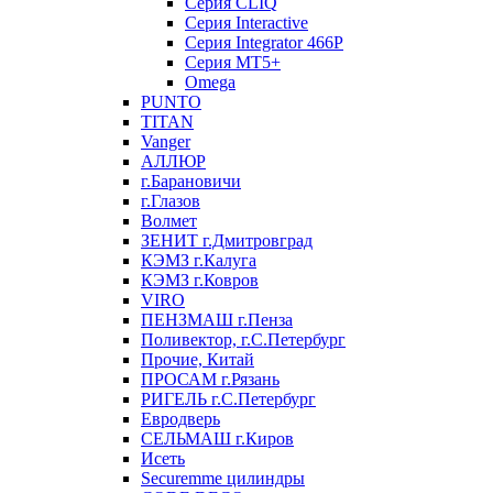
Серия CLIQ
Серия Interactive
Серия Integrator 466P
Серия MT5+
Omega
PUNTO
TITAN
Vanger
АЛЛЮР
г.Барановичи
г.Глазов
Волмет
ЗЕНИТ г.Дмитровград
КЭМЗ г.Калуга
КЭМЗ г.Ковров
VIRO
ПЕНЗМАШ г.Пенза
Поливектор, г.С.Петербург
Прочие, Китай
ПРОСАМ г.Рязань
РИГЕЛЬ г.С.Петербург
Евродверь
СЕЛЬМАШ г.Киров
Исеть
Securemme цилиндры