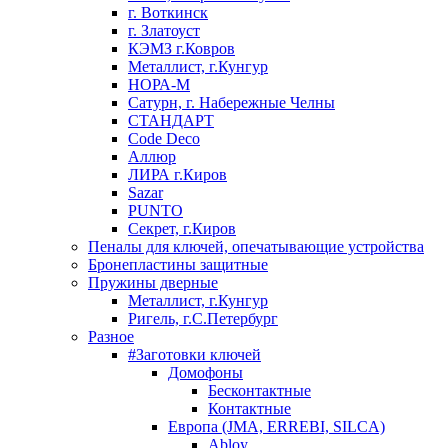
г. Воткинск
г. Златоуст
КЭМЗ г.Ковров
Металлист, г.Кунгур
НОРА-М
Сатурн, г. Набережные Челны
СТАНДАРТ
Code Deco
Аллюр
ЛИРА г.Киров
Sazar
PUNTO
Секрет, г.Киров
Пеналы для ключей, опечатывающие устройства
Бронепластины защитные
Пружины дверные
Металлист, г.Кунгур
Ригель, г.С.Петербург
Разное
#Заготовки ключей
Домофоны
Бесконтактные
Контактные
Европа (JMA, ERREBI, SILCA)
Abloy