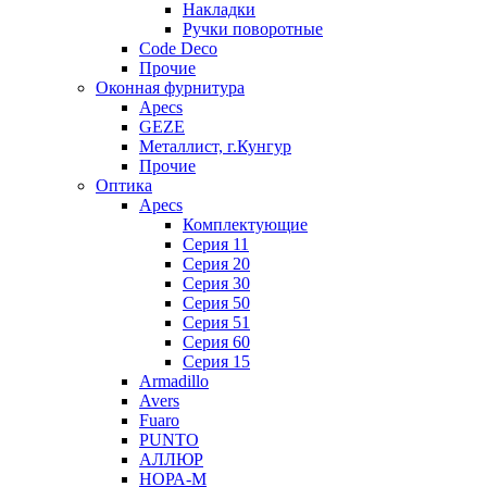
Накладки
Ручки поворотные
Code Deco
Прочие
Оконная фурнитура
Apecs
GEZE
Металлист, г.Кунгур
Прочие
Оптика
Apecs
Комплектующие
Серия 11
Серия 20
Серия 30
Серия 50
Серия 51
Серия 60
Серия 15
Armadillo
Avers
Fuaro
PUNTO
АЛЛЮР
НОРА-М