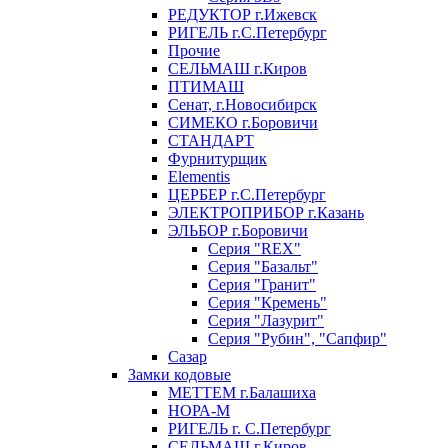
РЕДУКТОР г.Ижевск
РИГЕЛЬ г.С.Петербург
Прочие
СЕЛЬМАШ г.Киров
ПТИМАШ
Сенат, г.Новосибирск
СИМЕКО г.Боровичи
СТАНДАРТ
Фурнитурщик
Elementis
ЦЕРБЕР г.С.Петербург
ЭЛЕКТРОПРИБОР г.Казань
ЭЛЬБОР г.Боровичи
Серия "REX"
Серия "Базальт"
Серия "Гранит"
Серия "Кремень"
Серия "Лазурит"
Серия "Рубин", "Сапфир"
Сазар
Замки кодовые
МЕТТЕМ г.Балашиха
НОРА-М
РИГЕЛЬ г. С.Петербург
СЕЛЬМАШ г.Киров