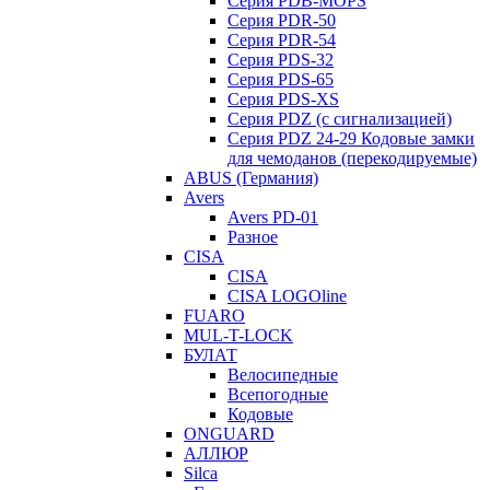
Серия PDB-MOPS
Серия PDR-50
Серия PDR-54
Серия PDS-32
Серия PDS-65
Серия PDS-XS
Серия PDZ (с сигнализацией)
Серия PDZ 24-29 Кодовые замки
для чемоданов (перекодируемые)
ABUS (Германия)
Avers
Avers PD-01
Разное
CISA
CISA
CISA LOGOline
FUARO
MUL-T-LOCK
БУЛАТ
Велосипедные
Всепогодные
Кодовые
ONGUARD
АЛЛЮР
Silca