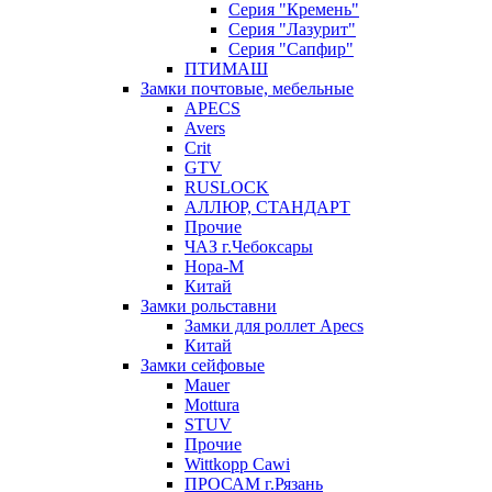
Серия "Кремень"
Серия "Лазурит"
Серия "Сапфир"
ПТИМАШ
Замки почтовые, мебельные
APECS
Avers
Crit
GTV
RUSLOCK
АЛЛЮР, СТАНДАРТ
Прочие
ЧАЗ г.Чебоксары
Нора-М
Китай
Замки рольставни
Замки для роллет Apecs
Китай
Замки сейфовые
Mauer
Mottura
STUV
Прочие
Wittkopp Cawi
ПРОСАМ г.Рязань