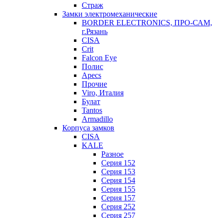
Страж
Замки электромеханические
BORDER ELECTRONICS, ПРО-САМ,
г.Рязань
CISA
Crit
Falcon Eye
Полис
Apecs
Прочие
Viro, Италия
Булат
Tantos
Armadillo
Корпуса замков
CISA
KALE
Разное
Серия 152
Серия 153
Серия 154
Серия 155
Серия 157
Серия 252
Серия 257