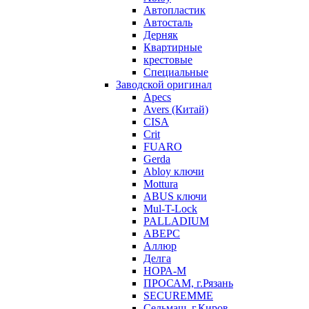
Автопластик
Автосталь
Дерняк
Квартирные
крестовые
Специальные
Заводской оригинал
Apecs
Avers (Китай)
CISA
Crit
FUARO
Gerda
Abloy ключи
Mottura
ABUS ключи
Mul-T-Lock
PALLADIUM
АВЕРС
Аллюр
Делга
НОРА-М
ПРОСАМ, г.Рязань
SECUREMME
Сельмаш, г.Киров