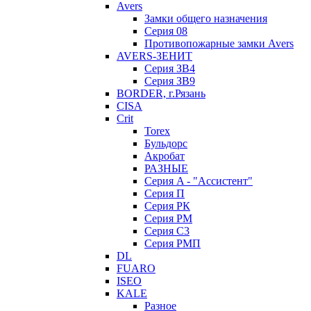
Avers
Замки общего назначения
Серия 08
Противопожарные замки Avers
AVERS-ЗЕНИТ
Серия ЗВ4
Серия ЗВ9
BORDER, г.Рязань
CISA
Crit
Torex
Бульдорс
Акробат
РАЗНЫЕ
Серия A - "Ассистент"
Серия П
Серия РК
Серия РМ
Серия С3
Серия РМП
DL
FUARO
ISEO
KALE
Разное