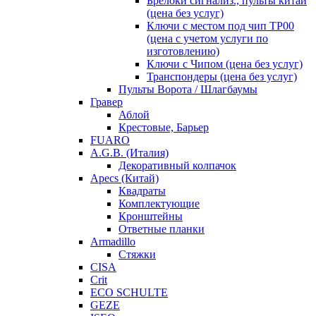
Брелоки сигнализ., пульты китай
(цена без услуг)
Ключи с местом под чип TP00
(цена с учетом услуги по
изготовлению)
Ключи с Чипом (цена без услуг)
Транспондеры (цена без услуг)
Пульты Ворота / Шлагбаумы
Гравер
Аблой
Крестовые, Барьер
FUARO
A.G.B. (Италия)
Декоративный колпачок
Apecs (Китай)
Квадраты
Комплектующие
Кронштейны
Ответные планки
Armadillo
Стяжки
CISA
Crit
ECO SCHULTE
GEZE