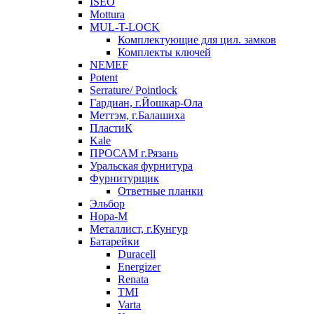
ISEO
Mottura
MUL-T-LOCK
Комплектующие для цил. замков
Комплекты ключей
NEMEF
Potent
Serrature/ Pointlock
Гардиан, г.Йошкар-Ола
Меттэм, г.Балашиха
ПластиК
Kale
ПРОСАМ г.Рязань
Уральская фурнитура
Фурнитурщик
Ответные планки
Эльбор
Нора-М
Металлист, г.Кунгур
Батарейки
Duracell
Energizer
Renata
TMI
Varta