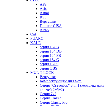
CISA
AP3
Asix
Astral
RS3
Вертушки
Прочие CISA
AP4S
Crit
FUARO
KALE
серия 164 B
серия 164 DB
серия 164 FB
серия 164 G
серия 164 S
серия OBS
MUL-T-LOCK
Вертушки
Комплектующие цил.мех.
Серия "Светофор" 3 in 1 (комплектация
ключей 2+5+2)
Серия 7х7
Серия Classic
Серия Classic Pro