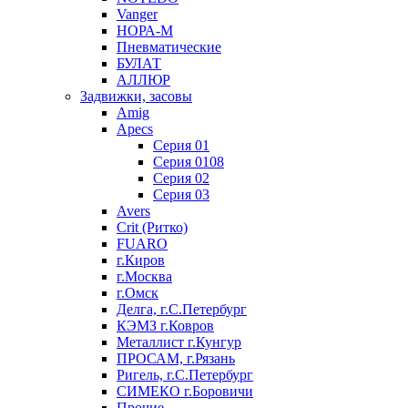
Vanger
НОРА-М
Пневматические
БУЛАТ
АЛЛЮР
Задвижки, засовы
Amig
Apecs
Серия 01
Серия 0108
Серия 02
Серия 03
Avers
Crit (Ритко)
FUARO
г.Киров
г.Москва
г.Омск
Делга, г.С.Петербург
КЭМЗ г.Ковров
Металлист г.Кунгур
ПРОСАМ, г.Рязань
Ригель, г.С.Петербург
СИМЕКО г.Боровичи
Прочие