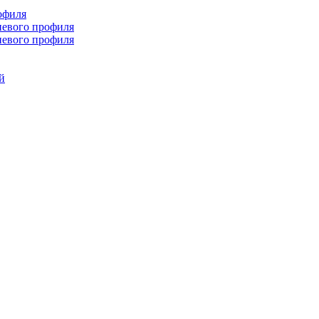
офиля
иевого профиля
иевого профиля
й