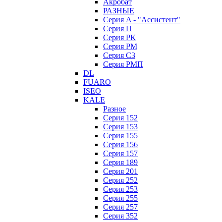
Акробат
РАЗНЫЕ
Серия A - "Ассистент"
Серия П
Серия РК
Серия РМ
Серия С3
Серия РМП
DL
FUARO
ISEO
KALE
Разное
Серия 152
Серия 153
Серия 155
Серия 156
Серия 157
Серия 189
Серия 201
Серия 252
Серия 253
Серия 255
Серия 257
Серия 352