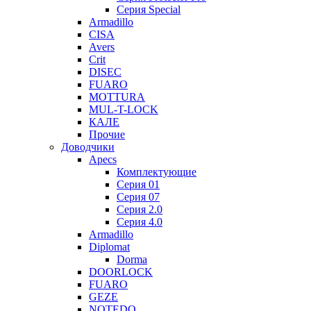
Серия Special
Armadillo
CISA
Avers
Crit
DISEC
FUARO
MOTTURA
MUL-T-LOCK
КАЛЕ
Прочие
Доводчики
Apecs
Комплектующие
Серия 01
Серия 07
Серия 2.0
Серия 4.0
Armadillo
Diplomat
Dorma
DOORLOCK
FUARO
GEZE
NOTEDO