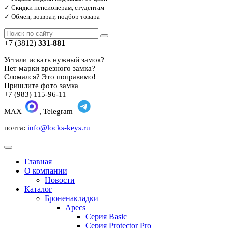
✓ Скидки пенсионерам, студентам
✓ Обмен, возврат, подбор товара
+7 (3812)
331-881
Устали искать нужный замок?
Нет марки врезного замка?
Сломался? Это поправимо!
Пришлите фото замка
+7 (983) 115-96-11
MAX
, Telegram
почта:
info@locks-keys.ru
Главная
О компании
Новости
Каталог
Броненакладки
Apecs
Серия Basic
Серия Protector Pro