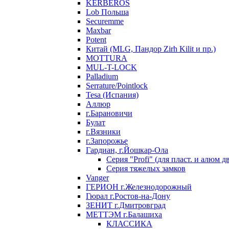
KERBEROS
Lob Польша
Securemme
Maxbar
Potent
Китай (MLG, Пандор Zirh Kilit и пр.)
MOTTURA
MUL-T-LOCK
Palladium
Serrature/Pointlock
Tesa (Испания)
Аллюр
г.Барановичи
Булат
г.Вязники
г.Запорожье
Гардиан, г.Йошкар-Ола
Серия "Profi" (для пласт. и алюм д
Серия тяжелых замков
Vanger
ГЕРИОН г.Железнодорожный
Гюрал г.Ростов-на-Дону
ЗЕНИТ г.Дмитровград
МЕТТЭМ г.Балашиха
КЛАССИКА