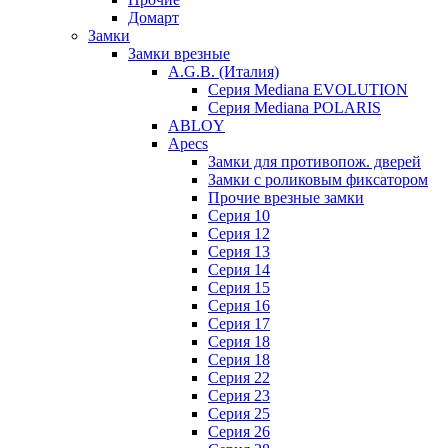
Домарт
Замки
Замки врезные
A.G.B. (Италия)
Серия Mediana EVOLUTION
Серия Mediana POLARIS
ABLOY
Apecs
Замки для противопож. дверей
Замки с роликовым фиксатором
Прочие врезные замки
Серия 10
Серия 12
Серия 13
Серия 14
Серия 15
Серия 16
Серия 17
Серия 18
Серия 18
Серия 22
Серия 23
Серия 25
Серия 26