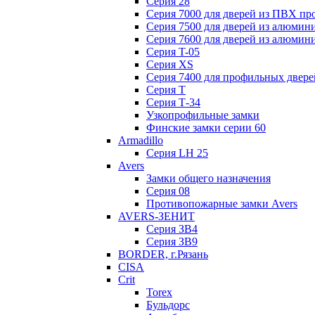
Серия 28
Серия 7000 для дверей из ПВХ пр
Серия 7500 для дверей из алюмин
Серия 7600 для дверей из алюмин
Серия T-05
Серия XS
Серия 7400 для профильных двере
Серия Т
Серия Т-34
Узкопрофильные замки
Финские замки серии 60
Armadillo
Серия LH 25
Avers
Замки общего назначения
Серия 08
Противопожарные замки Avers
AVERS-ЗЕНИТ
Серия ЗВ4
Серия ЗВ9
BORDER, г.Рязань
CISA
Crit
Torex
Бульдорс