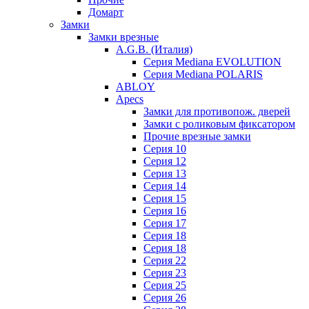
Домарт
Замки
Замки врезные
A.G.B. (Италия)
Серия Mediana EVOLUTION
Серия Mediana POLARIS
ABLOY
Apecs
Замки для противопож. дверей
Замки с роликовым фиксатором
Прочие врезные замки
Серия 10
Серия 12
Серия 13
Серия 14
Серия 15
Серия 16
Серия 17
Серия 18
Серия 18
Серия 22
Серия 23
Серия 25
Серия 26