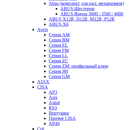
Abus (комплект для цил. механизмов)
ABUS Шестерни
ABUS Bravus 3000 / 3500 / 4000
ABUS X12R, D12R, M12R, P12R
ABUS X6
Avers
Серия AM
Серия BM
Серия EL
Серия FM
Серия LL
Серия ZC
Серия ZM: профильный ключ
Серия JM
Серия GM
AJAX
CISA
AP3
Asix
Astral
RS3
Вертушки
Прочие CISA
AP4S
Crit