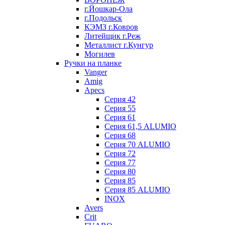
г.Йошкар-Ола
г.Подольск
КЭМЗ г.Ковров
Литейщик г.Реж
Металлист г.Кунгур
Могилев
Ручки на планке
Vanger
Amig
Apecs
Серия 42
Серия 55
Серия 61
Серия 61,5 ALUMIO
Серия 68
Серия 70 ALUMIO
Серия 72
Серия 77
Серия 80
Серия 85
Серия 85 ALUMIO
INOX
Avers
Crit