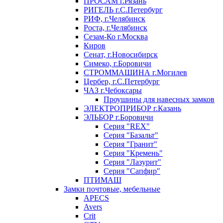
ПРОСАМ г.Рязань
РИГЕЛЬ г.С.Петербург
РИФ, г.Челябинск
Роста, г.Челябинск
Сезам-Ко г.Москва
Киров
Сенат, г.Новосибирск
Симеко, г.Боровичи
СТРОММАШИНА г.Могилев
Цербер, г.С.Петербург
ЧАЗ г.Чебоксары
Проушины для навесных замков
ЭЛЕКТРОПРИБОР г.Казань
ЭЛЬБОР г.Боровичи
Серия "REX"
Серия "Базальт"
Серия "Гранит"
Серия "Кремень"
Серия "Лазурит"
Серия "Сапфир"
ПТИМАШ
Замки почтовые, мебельные
APECS
Avers
Crit