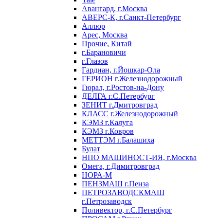
Авангард, г.Москва
АВЕРС-К, г.Санкт-Петербург
Аллюр
Арес, Москва
Прочие, Китай
г.Барановичи
г.Глазов
Гардиан, г.Йошкар-Ола
ГЕРИОН г.Железнодорожный
Гюрал, г.Ростов-на-Дону
ДЕЛГА г.С.Петербург
ЗЕНИТ г.Дмитровград
КЛАСС г.Железнодорожный
КЭМЗ г.Калуга
КЭМЗ г.Ковров
МЕТТЭМ г.Балашиха
Булат
НПО МАШИНОСТ-ИЯ, г.Москва
Омега, г.Димитровград
НОРА-М
ПЕНЗМАШ г.Пенза
ПЕТРОЗАВОДСКМАШ
г.Петрозаводск
Поливектор, г.С.Петербург