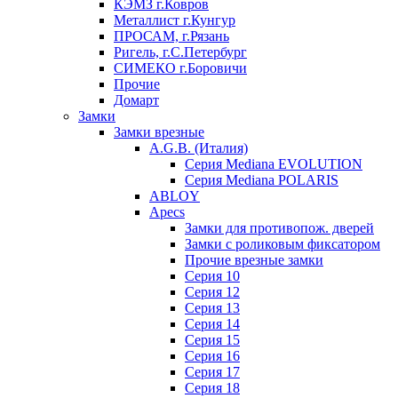
КЭМЗ г.Ковров
Металлист г.Кунгур
ПРОСАМ, г.Рязань
Ригель, г.С.Петербург
СИМЕКО г.Боровичи
Прочие
Домарт
Замки
Замки врезные
A.G.B. (Италия)
Серия Mediana EVOLUTION
Серия Mediana POLARIS
ABLOY
Apecs
Замки для противопож. дверей
Замки с роликовым фиксатором
Прочие врезные замки
Серия 10
Серия 12
Серия 13
Серия 14
Серия 15
Серия 16
Серия 17
Серия 18