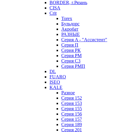
BORDER, г.Рязань
CISA
Crit
Torex
Бульдорс
Акробат
РАЗНЫЕ
Серия A - "Ассистент"
Серия П
Серия РК
Серия РМ
Серия С3
Серия РМП
DL
FUARO
ISEO
KALE
Разное
Серия 152
Серия 153
Серия 155
Серия 156
Серия 157
Серия 189
Серия 201