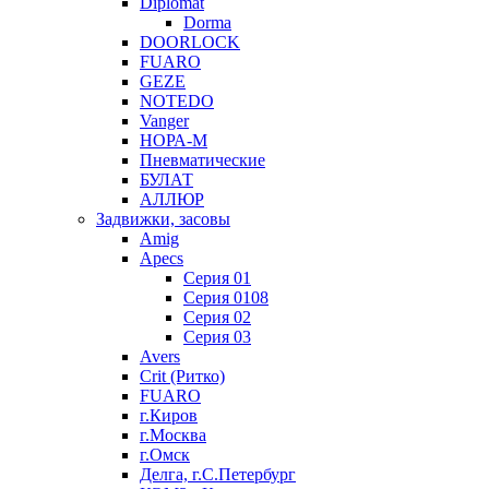
Diplomat
Dorma
DOORLOCK
FUARO
GEZE
NOTEDO
Vanger
НОРА-М
Пневматические
БУЛАТ
АЛЛЮР
Задвижки, засовы
Amig
Apecs
Серия 01
Серия 0108
Серия 02
Серия 03
Avers
Crit (Ритко)
FUARO
г.Киров
г.Москва
г.Омск
Делга, г.С.Петербург