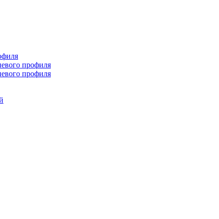
офиля
иевого профиля
иевого профиля
й