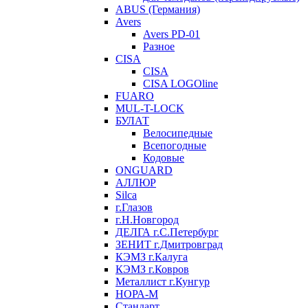
ABUS (Германия)
Avers
Avers PD-01
Разное
CISA
CISA
CISA LOGOline
FUARO
MUL-T-LOCK
БУЛАТ
Велосипедные
Всепогодные
Кодовые
ONGUARD
АЛЛЮР
Silca
г.Глазов
г.Н.Новгород
ДЕЛГА г.С.Петербург
ЗЕНИТ г.Дмитровград
КЭМЗ г.Калуга
КЭМЗ г.Ковров
Металлист г.Кунгур
НОРА-М
Стандарт