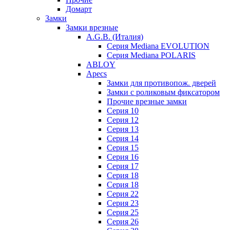
Домарт
Замки
Замки врезные
A.G.B. (Италия)
Серия Mediana EVOLUTION
Серия Mediana POLARIS
ABLOY
Apecs
Замки для противопож. дверей
Замки с роликовым фиксатором
Прочие врезные замки
Серия 10
Серия 12
Серия 13
Серия 14
Серия 15
Серия 16
Серия 17
Серия 18
Серия 18
Серия 22
Серия 23
Серия 25
Серия 26