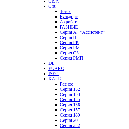
CISA
Crit
Torex
Бульдорс
Акробат
РАЗНЫЕ
Серия A - "Ассистент"
Серия П
Серия РК
Серия РМ
Серия С3
Серия РМП
DL
FUARO
ISEO
KALE
Разное
Серия 152
Серия 153
Серия 155
Серия 156
Серия 157
Серия 189
Серия 201
Серия 252