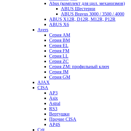
Abus (комплект для цил. механизмов)
ABUS Шестерни
ABUS Bravus 3000 / 3500 / 4000
ABUS X12R, D12R, M12R, P12R
ABUS X6
Avers
Серия AM
Серия BM
Серия EL
Серия FM
Серия LL
Серия ZC
Серия ZM: профильный ключ
Серия JM
Серия GM
AJAX
CISA
AP3
Asix
Astral
RS3
Вертушки
Прочие CISA
AP4S
Crit