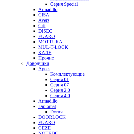
Серия Special
Armadillo
CISA
Avers
Crit
DISEC
FUARO
MOTTURA
MUL-T-LOCK
КАЛЕ
Прочие
Доводчики
Apecs
Комплектующие
Серия 01
Серия 07
Серия 2.0
Серия 4.0
Armadillo
Diplomat
Dorma
DOORLOCK
FUARO
GEZE
NOTEDO