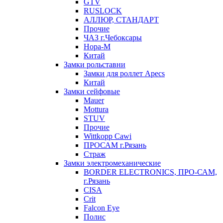
GTV
RUSLOCK
АЛЛЮР, СТАНДАРТ
Прочие
ЧАЗ г.Чебоксары
Нора-М
Китай
Замки рольставни
Замки для роллет Apecs
Китай
Замки сейфовые
Mauer
Mottura
STUV
Прочие
Wittkopp Cawi
ПРОСАМ г.Рязань
Страж
Замки электромеханические
BORDER ELECTRONICS, ПРО-САМ,
г.Рязань
CISA
Crit
Falcon Eye
Полис