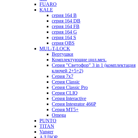
FUARO
KALE
серия 164 B
серия 164 DB
серия 164 FB
серия 164 G
серия 164 S
серия OBS
MUL-T-LOCK
Вертушки
Комплектующие цил.мех.
Серия "Светофор" 3 in 1 (комплектация
ключей 2+5+2)
Серия 7х7
Серия Classic
Серия Classic Pro
Серия CLIQ
Серия Interactive
Серия Integrator 466P
Серия MT5+
Omega
PUNTO
TITAN
Vanger
АЛЛЮР