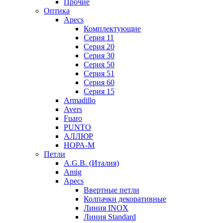
Прочие
Оптика
Apecs
Комплектующие
Серия 11
Серия 20
Серия 30
Серия 50
Серия 51
Серия 60
Серия 15
Armadillo
Avers
Fuaro
PUNTO
АЛЛЮР
НОРА-М
Петли
A.G.B. (Италия)
Amig
Apecs
Ввертные петли
Колпачки декоративные
Линия INOX
Линия Standard