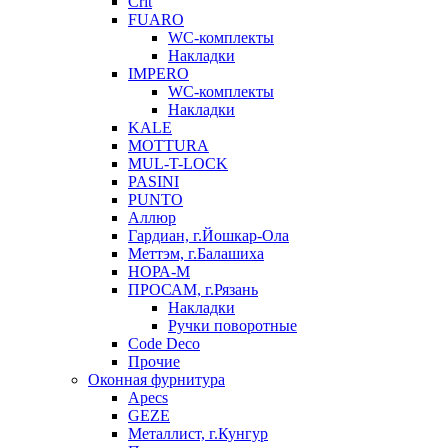
Crit
FUARO
WC-комплекты
Накладки
IMPERO
WC-комплекты
Накладки
KALE
MOTTURA
MUL-T-LOCK
PASINI
PUNTO
Аллюр
Гардиан, г.Йошкар-Ола
Меттэм, г.Балашиха
НОРА-М
ПРОСАМ, г.Рязань
Накладки
Ручки поворотные
Code Deco
Прочие
Оконная фурнитура
Apecs
GEZE
Металлист, г.Кунгур