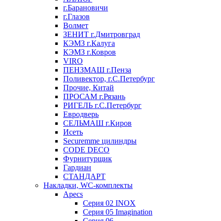
г.Барановичи
г.Глазов
Волмет
ЗЕНИТ г.Дмитровград
КЭМЗ г.Калуга
КЭМЗ г.Ковров
VIRO
ПЕНЗМАШ г.Пенза
Поливектор, г.С.Петербург
Прочие, Китай
ПРОСАМ г.Рязань
РИГЕЛЬ г.С.Петербург
Евродверь
СЕЛЬМАШ г.Киров
Исеть
Securemme цилиндры
CODE DECO
Фурнитурщик
Гардиан
СТАНДАРТ
Накладки, WC-комплекты
Apecs
Cерия 02 INOX
Cерия 05 Imagination
Cерия 06