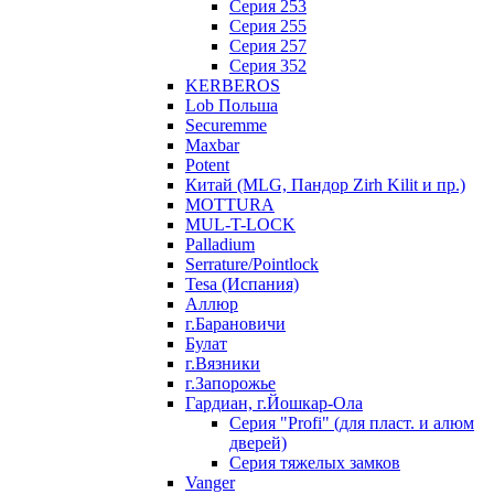
Серия 253
Серия 255
Серия 257
Серия 352
KERBEROS
Lob Польша
Securemme
Maxbar
Potent
Китай (MLG, Пандор Zirh Kilit и пр.)
MOTTURA
MUL-T-LOCK
Palladium
Serrature/Pointlock
Tesa (Испания)
Аллюр
г.Барановичи
Булат
г.Вязники
г.Запорожье
Гардиан, г.Йошкар-Ола
Серия "Profi" (для пласт. и алюм
дверей)
Серия тяжелых замков
Vanger