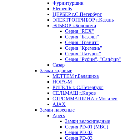
Фурнитурщик
Elementis
ЦЕРБЕР г.С.Петербург
ЭЛЕКТРОПРИБОР г.Казань
ЭЛЬБОР г.Боровичи
Серия "REX"
Серия "Базальт"
Серия "Гранит"
Серия "Кремень"
Серия "Лазурит"
Серия "Рубин", "Сапфир"
Сазар
Замки кодовые
МЕТТЕМ г.Балашиха
НОРА-М
РИГЕЛЬ г. С.Петербург
СЕЛЬМАШ г.Киров
СТРОММАШИНА г.Могилев
AJAX
Замки навесные
Apecs
Замки велосипедные
Серия PD-01 (МВС)
Серия PD-02
Серия PD-03