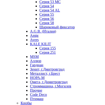
Серия 53 МC
Серия 54
Серия 54 AL
Серия 55
Серия 56
Серия 58
Шариковый фиксатор
A.G.B. (Италия)
Amig
Avers
KALE KILIT
Серия 155
Серия 251
MSM
Аллюр
Гардиан
Зенит, г.Дмитровград
Металлист, г.Брест
НОРА-М
Омега, г.Димитровград
Строммашина, г.Могилев
Прочие
Code Deco
Птимаш
Кнобы