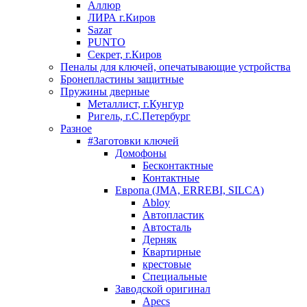
Аллюр
ЛИРА г.Киров
Sazar
PUNTO
Секрет, г.Киров
Пеналы для ключей, опечатывающие устройства
Бронепластины защитные
Пружины дверные
Металлист, г.Кунгур
Ригель, г.С.Петербург
Разное
#Заготовки ключей
Домофоны
Бесконтактные
Контактные
Европа (JMA, ERREBI, SILCA)
Abloy
Автопластик
Автосталь
Дерняк
Квартирные
крестовые
Специальные
Заводской оригинал
Apecs