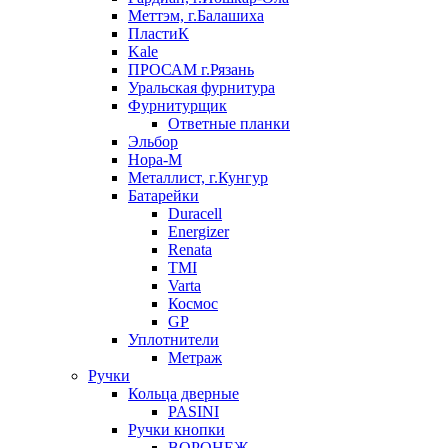
Меттэм, г.Балашиха
ПластиК
Kale
ПРОСАМ г.Рязань
Уральская фурнитура
Фурнитурщик
Ответные планки
Эльбор
Нора-М
Металлист, г.Кунгур
Батарейки
Duracell
Energizer
Renata
TMI
Varta
Космос
GP
Уплотнители
Метраж
Ручки
Кольца дверные
PASINI
Ручки кнопки
ВОРОНЕЖ