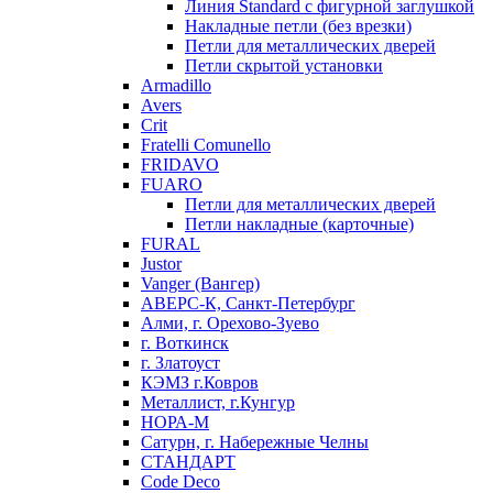
Линия Standard с фигурной заглушкой
Накладные петли (без врезки)
Петли для металлических дверей
Петли скрытой установки
Armadillo
Avers
Crit
Fratelli Comunello
FRIDAVO
FUARO
Петли для металлических дверей
Петли накладные (карточные)
FURAL
Justor
Vanger (Вангер)
АВЕРС-К, Санкт-Петербург
Алми, г. Орехово-Зуево
г. Воткинск
г. Златоуст
КЭМЗ г.Ковров
Металлист, г.Кунгур
НОРА-М
Сатурн, г. Набережные Челны
СТАНДАРТ
Code Deco