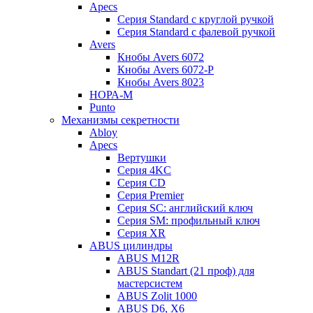
Apecs
Серия Standard с круглой ручкой
Серия Standard с фалевой ручкой
Avers
Кнобы Avers 6072
Кнобы Avers 6072-P
Кнобы Avers 8023
НОРА-М
Punto
Механизмы секретности
Abloy
Apecs
Вертушки
Серия 4KC
Серия CD
Серия Premier
Серия SC: английский ключ
Серия SM: профильный ключ
Серия XR
ABUS цилиндры
ABUS M12R
ABUS Standart (21 проф) для
мастерсистем
ABUS Zolit 1000
ABUS D6, X6