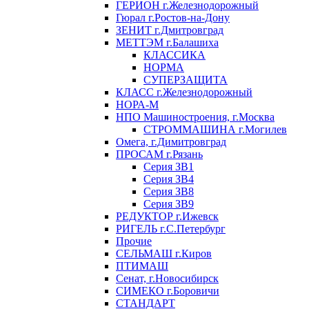
ГЕРИОН г.Железнодорожный
Гюрал г.Ростов-на-Дону
ЗЕНИТ г.Дмитровград
МЕТТЭМ г.Балашиха
КЛАССИКА
НОРМА
СУПЕРЗАЩИТА
КЛАСС г.Железнодорожный
НОРА-М
НПО Машиностроения, г.Москва
СТРОММАШИНА г.Могилев
Омега, г.Димитровград
ПРОСАМ г.Рязань
Серия ЗВ1
Серия ЗВ4
Серия ЗВ8
Серия ЗВ9
РЕДУКТОР г.Ижевск
РИГЕЛЬ г.С.Петербург
Прочие
СЕЛЬМАШ г.Киров
ПТИМАШ
Сенат, г.Новосибирск
СИМЕКО г.Боровичи
СТАНДАРТ