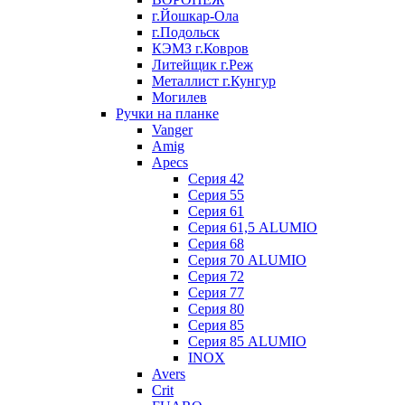
г.Йошкар-Ола
г.Подольск
КЭМЗ г.Ковров
Литейщик г.Реж
Металлист г.Кунгур
Могилев
Ручки на планке
Vanger
Amig
Apecs
Серия 42
Серия 55
Серия 61
Серия 61,5 ALUMIO
Серия 68
Серия 70 ALUMIO
Серия 72
Серия 77
Серия 80
Серия 85
Серия 85 ALUMIO
INOX
Avers
Crit