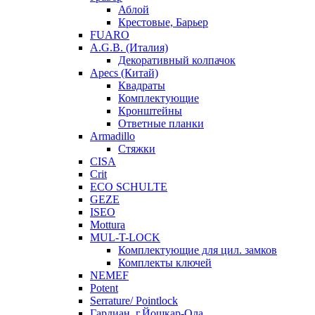
Аблой
Крестовые, Барьер
FUARO
A.G.B. (Италия)
Декоративный колпачок
Apecs (Китай)
Квадраты
Комплектующие
Кронштейны
Ответные планки
Armadillo
Стяжки
CISA
Crit
ECO SCHULTE
GEZE
ISEO
Mottura
MUL-T-LOCK
Комплектующие для цил. замков
Комплекты ключей
NEMEF
Potent
Serrature/ Pointlock
Гардиан, г.Йошкар-Ола