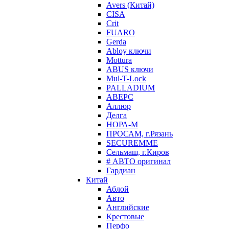
Avers (Китай)
CISA
Crit
FUARO
Gerda
Abloy ключи
Mottura
ABUS ключи
Mul-T-Lock
PALLADIUM
АВЕРС
Аллюр
Делга
НОРА-М
ПРОСАМ, г.Рязань
SECUREMME
Сельмаш, г.Киров
# АВТО оригинал
Гардиан
Китай
Аблой
Авто
Английские
Крестовые
Перфо