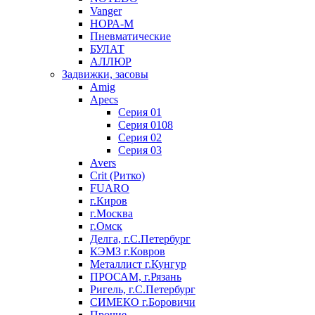
Vanger
НОРА-М
Пневматические
БУЛАТ
АЛЛЮР
Задвижки, засовы
Amig
Apecs
Серия 01
Серия 0108
Серия 02
Серия 03
Avers
Crit (Ритко)
FUARO
г.Киров
г.Москва
г.Омск
Делга, г.С.Петербург
КЭМЗ г.Ковров
Металлист г.Кунгур
ПРОСАМ, г.Рязань
Ригель, г.С.Петербург
СИМЕКО г.Боровичи
Прочие