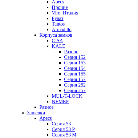
Apecs
Прочие
Viro, Италия
Булат
Tantos
Armadillo
Корпуса замков
CISA
KALE
Разное
Серия 152
Серия 153
Серия 154
Серия 155
Серия 157
Серия 252
Серия 257
MUL-T-LOCK
NEMEF
Разное
Защелки
Apecs
Серия 53
Серия 53 P
Серия 53 М