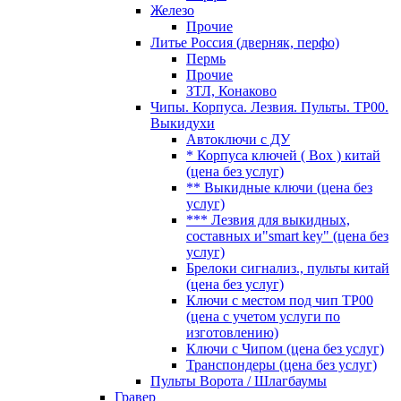
Железо
Прочие
Литье Россия (дверняк, перфо)
Пермь
Прочие
ЗТЛ, Конаково
Чипы. Корпуса. Лезвия. Пульты. TP00.
Выкидухи
Автоключи с ДУ
* Корпуса ключей ( Box ) китай
(цена без услуг)
** Выкидные ключи (цена без
услуг)
*** Лезвия для выкидных,
составных и"smart key" (цена без
услуг)
Брелоки сигнализ., пульты китай
(цена без услуг)
Ключи с местом под чип TP00
(цена с учетом услуги по
изготовлению)
Ключи с Чипом (цена без услуг)
Транспондеры (цена без услуг)
Пульты Ворота / Шлагбаумы
Гравер