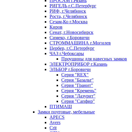
ПРОСАМ г.Рязань
РИГЕЛЬ г.С.Петербург
РИФ, г.Челябинск
Роста, г.Челябинск
Сезам-Ко г.Москва
Киров
Сенат, г.Новосибирск
Симеко, г.Боровичи
СТРОММАШИНА г.Могилев
Цербер, г.С.Петербург
ЧАЗ г.Чебоксары
Проушины для навесных замков
ЭЛЕКТРОПРИБОР г.Казань
ЭЛЬБОР г.Боровичи
Серия "REX"
Серия "Базальт"
Серия "Гранит"
Серия "Кремень"
Серия "Лазурит"
Серия "Сапфир"
ПТИМАШ
Замки почтовые, мебельные
APECS
Avers
Crit