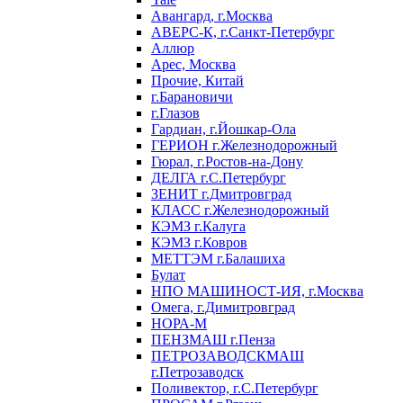
Авангард, г.Москва
АВЕРС-К, г.Санкт-Петербург
Аллюр
Арес, Москва
Прочие, Китай
г.Барановичи
г.Глазов
Гардиан, г.Йошкар-Ола
ГЕРИОН г.Железнодорожный
Гюрал, г.Ростов-на-Дону
ДЕЛГА г.С.Петербург
ЗЕНИТ г.Дмитровград
КЛАСС г.Железнодорожный
КЭМЗ г.Калуга
КЭМЗ г.Ковров
МЕТТЭМ г.Балашиха
Булат
НПО МАШИНОСТ-ИЯ, г.Москва
Омега, г.Димитровград
НОРА-М
ПЕНЗМАШ г.Пенза
ПЕТРОЗАВОДСКМАШ
г.Петрозаводск
Поливектор, г.С.Петербург