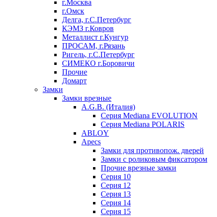
г.Москва
г.Омск
Делга, г.С.Петербург
КЭМЗ г.Ковров
Металлист г.Кунгур
ПРОСАМ, г.Рязань
Ригель, г.С.Петербург
СИМЕКО г.Боровичи
Прочие
Домарт
Замки
Замки врезные
A.G.B. (Италия)
Серия Mediana EVOLUTION
Серия Mediana POLARIS
ABLOY
Apecs
Замки для противопож. дверей
Замки с роликовым фиксатором
Прочие врезные замки
Серия 10
Серия 12
Серия 13
Серия 14
Серия 15