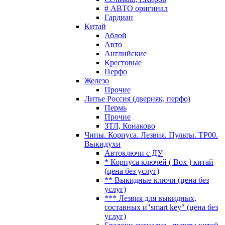
# АВТО оригинал
Гардиан
Китай
Аблой
Авто
Английские
Крестовые
Перфо
Железо
Прочие
Литье Россия (дверняк, перфо)
Пермь
Прочие
ЗТЛ, Конаково
Чипы. Корпуса. Лезвия. Пульты. TP00.
Выкидухи
Автоключи с ДУ
* Корпуса ключей ( Box ) китай
(цена без услуг)
** Выкидные ключи (цена без
услуг)
*** Лезвия для выкидных,
составных и"smart key" (цена без
услуг)