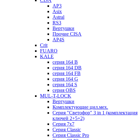
CISA
AP3
Asix
Astral
RS3
Вертушки
Прочие CISA
AP4S
Crit
FUARO
KALE
серия 164 B
серия 164 DB
серия 164 FB
серия 164 G
серия 164 S
серия OBS
MUL-T-LOCK
Вертушки
Комплектующие цил.мех.
Серия "Светофор" 3 in 1 (комплектация
ключей 2+5+2)
Серия 7х7
Серия Classic
Серия Classic Pro