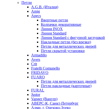
Петли
A.G.B. (Италия)
Amig
Apecs
Ввертные петли
Колпачки декоративные
Линия INOX
Линия Standard
Линия Standard с фигурной заглушкой
Накладные петли (без врезки)
Петли для металлических дверей
Петли скрытой установки
Armadillo
Avers
Crit
Fratelli Comunello
FRIDAVO
FUARO
Петли для металлических дверей
Петли накладные (карточные)
FURAL
Justor
Vanger (Вангер)
АВЕРС-К, Санкт-Петербург
Алми, г. Орехово-Зуево