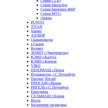
Серия CLIQ
Серия Interactive
Серия Integrator 466P
Серия MT5+
Omega
PUNTO
TITAN
Vanger
АЛЛЮР
г.Барановичи
г.Глазов
Волмет
ЗЕНИТ г.Дмитровград
КЭМЗ г.Калуга
КЭМЗ г.Ковров
VIRO
ПЕНЗМАШ г.Пенза
Поливектор, г.С.Петербург
Прочие, Китай
ПРОСАМ г.Рязань
РИГЕЛЬ г.С.Петербург
Евродверь
СЕЛЬМАШ г.Киров
Исеть
Securemme цилиндры