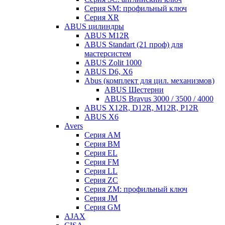
Серия SM: профильный ключ
Серия XR
ABUS цилиндры
ABUS M12R
ABUS Standart (21 проф) для
мастерсистем
ABUS Zolit 1000
ABUS D6, X6
Abus (комплект для цил. механизмов)
ABUS Шестерни
ABUS Bravus 3000 / 3500 / 4000
ABUS X12R, D12R, M12R, P12R
ABUS X6
Avers
Серия AM
Серия BM
Серия EL
Серия FM
Серия LL
Серия ZC
Серия ZM: профильный ключ
Серия JM
Серия GM
AJAX