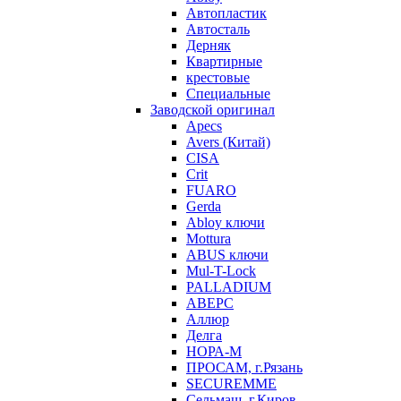
Автопластик
Автосталь
Дерняк
Квартирные
крестовые
Специальные
Заводской оригинал
Apecs
Avers (Китай)
CISA
Crit
FUARO
Gerda
Abloy ключи
Mottura
ABUS ключи
Mul-T-Lock
PALLADIUM
АВЕРС
Аллюр
Делга
НОРА-М
ПРОСАМ, г.Рязань
SECUREMME
Сельмаш, г.Киров