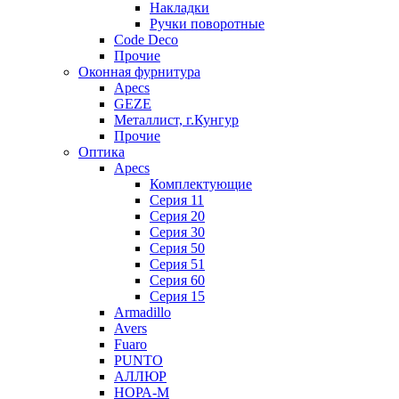
Накладки
Ручки поворотные
Code Deco
Прочие
Оконная фурнитура
Apecs
GEZE
Металлист, г.Кунгур
Прочие
Оптика
Apecs
Комплектующие
Серия 11
Серия 20
Серия 30
Серия 50
Серия 51
Серия 60
Серия 15
Armadillo
Avers
Fuaro
PUNTO
АЛЛЮР
НОРА-М