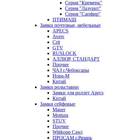
Серия "Кремень"
Серия "Лазурит"
Серия "Сапфир"
ПТИМАШ
Замки почтовые, мебельные
APECS
Avers
Crit
GTV
RUSLOCK
АЛЛЮР, СТАНДАРТ
Прочие
ЧАЗ г.Чебоксары
Нора-М
Китай
Замки рольставни
Замки для роллет Apecs
Китай
Замки сейфовые
Mauer
Mottura
STUV
Прочие
Wittkopp Cawi
ПРОСАМ г.Рязань