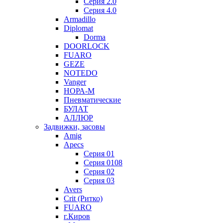
Серия 2.0
Серия 4.0
Armadillo
Diplomat
Dorma
DOORLOCK
FUARO
GEZE
NOTEDO
Vanger
НОРА-М
Пневматические
БУЛАТ
АЛЛЮР
Задвижки, засовы
Amig
Apecs
Серия 01
Серия 0108
Серия 02
Серия 03
Avers
Crit (Ритко)
FUARO
г.Киров