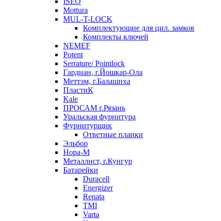
ISEO
Mottura
MUL-T-LOCK
Комплектующие для цил. замков
Комплекты ключей
NEMEF
Potent
Serrature/ Pointlock
Гардиан, г.Йошкар-Ола
Меттэм, г.Балашиха
ПластиК
Kale
ПРОСАМ г.Рязань
Уральская фурнитура
Фурнитурщик
Ответные планки
Эльбор
Нора-М
Металлист, г.Кунгур
Батарейки
Duracell
Energizer
Renata
TMI
Varta