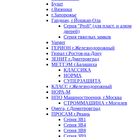
Булат
г.Вязники
г.Запорожье
Гардиан, г.Йошкар-Ола
Серия "Profi" (для пласт. и алюм
дверей)
Серия тяжелых замков
Vanger
ГЕРИОН г.Железнодорожный
Гюрал г.Ростов-на-Дону
ЗЕНИТ г.Дмитровград
МЕТТЭМ г.Балашиха
КЛАССИКА
НОРМА
СУПЕРЗАЩИТА
КЛАСС г.Железнодорожный
НОРА-М
НПО Машиностроения, г.Москва
СТРОММАШИНА г.Могилев
Омега, г.Димитровград
ПРОСАМ г.Рязань
Серия ЗВ1
Серия ЗВ4
Серия ЗВ8
Серия ЗВ9