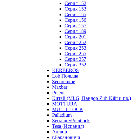
Серия 152
Серия 153
Серия 155
Серия 156
Серия 157
Серия 189
Серия 201
Серия 252
Серия 253
Серия 255
Серия 257
Серия 352
KERBEROS
Lob Польша
Securemme
Maxbar
Potent
Китай (MLG, Пандор Zirh Kilit и пр.)
MOTTURA
MUL-T-LOCK
Palladium
Serrature/Pointlock
Tesa (Испания)
Аллюр
г.Барановичи