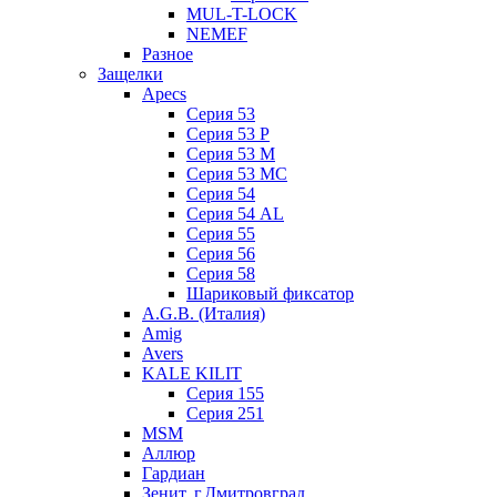
MUL-T-LOCK
NEMEF
Разное
Защелки
Apecs
Серия 53
Серия 53 P
Серия 53 М
Серия 53 МC
Серия 54
Серия 54 AL
Серия 55
Серия 56
Серия 58
Шариковый фиксатор
A.G.B. (Италия)
Amig
Avers
KALE KILIT
Серия 155
Серия 251
MSM
Аллюр
Гардиан
Зенит, г.Дмитровград