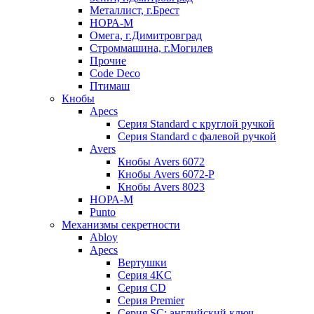
Металлист, г.Брест
НОРА-М
Омега, г.Димитровград
Строммашина, г.Могилев
Прочие
Code Deco
Птимаш
Кнобы
Apecs
Серия Standard с круглой ручкой
Серия Standard с фалевой ручкой
Avers
Кнобы Avers 6072
Кнобы Avers 6072-P
Кнобы Avers 8023
НОРА-М
Punto
Механизмы секретности
Abloy
Apecs
Вертушки
Серия 4KC
Серия CD
Серия Premier
Серия SC: английский ключ