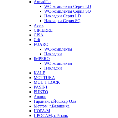
Armadillo
WC-комплекты Серия LD
WC-комплекты Серия SQ
Накладки Серия LD
Накладки Серия SQ
Avers
CIPIERRE
CISA
Crit
FUARO
WC-комплекты
Накладки
IMPERO
WC-комплекты
Накладки
KALE
MOTTURA
MUL-T-LOCK
PASINI
PUNTO
Аллюр
Гардиан, г.Йошкар-Ола
Меттэм, г.Балашиха
НОРА-М
ПРОСАМ, г.Рязань