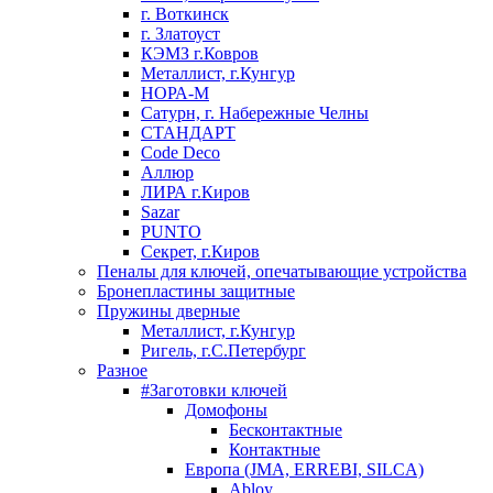
г. Воткинск
г. Златоуст
КЭМЗ г.Ковров
Металлист, г.Кунгур
НОРА-М
Сатурн, г. Набережные Челны
СТАНДАРТ
Code Deco
Аллюр
ЛИРА г.Киров
Sazar
PUNTO
Секрет, г.Киров
Пеналы для ключей, опечатывающие устройства
Бронепластины защитные
Пружины дверные
Металлист, г.Кунгур
Ригель, г.С.Петербург
Разное
#Заготовки ключей
Домофоны
Бесконтактные
Контактные
Европа (JMA, ERREBI, SILCA)
Abloy