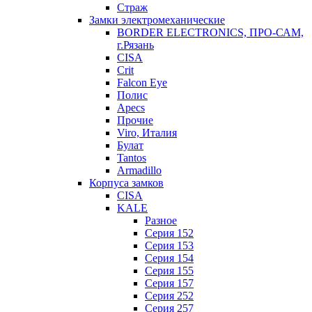
Страж
Замки электромеханические
BORDER ELECTRONICS, ПРО-САМ,
г.Рязань
CISA
Crit
Falcon Eye
Полис
Apecs
Прочие
Viro, Италия
Булат
Tantos
Armadillo
Корпуса замков
CISA
KALE
Разное
Серия 152
Серия 153
Серия 154
Серия 155
Серия 157
Серия 252
Серия 257