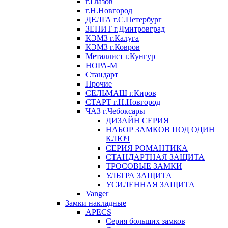
г.Глазов
г.Н.Новгород
ДЕЛГА г.С.Петербург
ЗЕНИТ г.Дмитровград
КЭМЗ г.Калуга
КЭМЗ г.Ковров
Металлист г.Кунгур
НОРА-М
Стандарт
Прочие
СЕЛЬМАШ г.Киров
СТАРТ г.Н.Новгород
ЧАЗ г.Чебоксары
ДИЗАЙН СЕРИЯ
НАБОР ЗАМКОВ ПОД ОДИН
КЛЮЧ
СЕРИЯ РОМАНТИКА
СТАНДАРТНАЯ ЗАЩИТА
ТРОСОВЫЕ ЗАМКИ
УЛЬТРА ЗАЩИТА
УСИЛЕННАЯ ЗАЩИТА
Vanger
Замки накладные
APECS
Серия больших замков