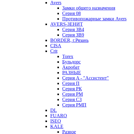
Avers
Замки общего назначения
Серия 08
Противопожарные замки Avers
AVERS-ЗЕНИТ
Серия ЗВ4
Серия ЗВ9
BORDER, г.Рязань
CISA
Crit
Torex
Бульдорс
Акробат
РАЗНЫЕ
Серия A - "Ассистент"
Серия П
Серия РК
Серия РМ
Серия С3
Серия РМП
DL
FUARO
ISEO
KALE
Разное