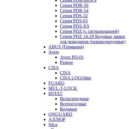
Серия PDB-MOPS
Серия PDR-50
Серия PDR-54
Серия PDS-32
Серия PDS-65
Серия PDS-XS
Серия PDZ (с сигнализацией)
Серия PDZ 24-29 Кодовые замки
для чемоданов (перекодируемые)
ABUS (Германия)
Avers
Avers PD-01
Разное
CISA
CISA
CISA LOGOline
FUARO
MUL-T-LOCK
БУЛАТ
Велосипедные
Всепогодные
Кодовые
ONGUARD
АЛЛЮР
Silca