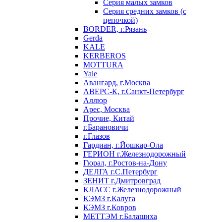
Серия малых замков
Серия средних замков (с
цепочкой)
BORDER, г.Рязань
Gerda
KALE
KERBEROS
MOTTURA
Yale
Авангард, г.Москва
АВЕРС-К, г.Санкт-Петербург
Аллюр
Арес, Москва
Прочие, Китай
г.Барановичи
г.Глазов
Гардиан, г.Йошкар-Ола
ГЕРИОН г.Железнодорожный
Гюрал, г.Ростов-на-Дону
ДЕЛГА г.С.Петербург
ЗЕНИТ г.Дмитровград
КЛАСС г.Железнодорожный
КЭМЗ г.Калуга
КЭМЗ г.Ковров
МЕТТЭМ г.Балашиха