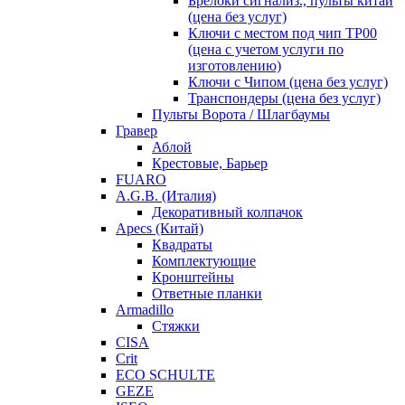
Брелоки сигнализ., пульты китай
(цена без услуг)
Ключи с местом под чип TP00
(цена с учетом услуги по
изготовлению)
Ключи с Чипом (цена без услуг)
Транспондеры (цена без услуг)
Пульты Ворота / Шлагбаумы
Гравер
Аблой
Крестовые, Барьер
FUARO
A.G.B. (Италия)
Декоративный колпачок
Apecs (Китай)
Квадраты
Комплектующие
Кронштейны
Ответные планки
Armadillo
Стяжки
CISA
Crit
ECO SCHULTE
GEZE