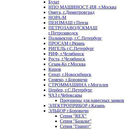
Булат
НПО МАШИНОСТ-ИЯ, г.Москва
Омега, г.Димитровград
НОРА-М
ПЕНЗМАШ г.Пенза
ПЕТРОЗАВОДСКМАШ
г.Петрозаводск
Поливектор, г.С.Петербург
ПРОСАМ г.Рязань
РИГЕЛЬ г.С.Петербург
РИФ, г.Челябинск
Роста, г.Челябинск
Сезам-Ко г.Москва
Киров
Сенат, г.Новосибирск
Симеко, г.Боровичи
СТРОММАШИНА г.Могилев
Цербер, г.С.Петербург
ЧАЗ г.Чебоксары
Проушины для навесных замков
ЭЛЕКТРОПРИБОР г.Казань
ЭЛЬБОР г.Боровичи
Серия "REX"
Серия "Базальт"
Серия "Гранит"