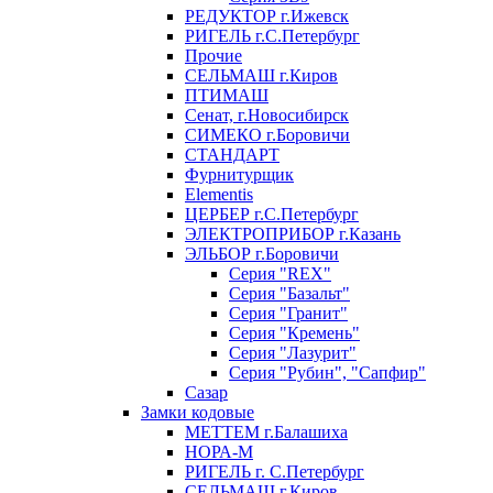
РЕДУКТОР г.Ижевск
РИГЕЛЬ г.С.Петербург
Прочие
СЕЛЬМАШ г.Киров
ПТИМАШ
Сенат, г.Новосибирск
СИМЕКО г.Боровичи
СТАНДАРТ
Фурнитурщик
Elementis
ЦЕРБЕР г.С.Петербург
ЭЛЕКТРОПРИБОР г.Казань
ЭЛЬБОР г.Боровичи
Серия "REX"
Серия "Базальт"
Серия "Гранит"
Серия "Кремень"
Серия "Лазурит"
Серия "Рубин", "Сапфир"
Сазар
Замки кодовые
МЕТТЕМ г.Балашиха
НОРА-М
РИГЕЛЬ г. С.Петербург
СЕЛЬМАШ г.Киров