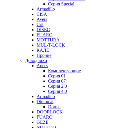
Серия Special
Armadillo
CISA
Avers
Crit
DISEC
FUARO
MOTTURA
MUL-T-LOCK
КАЛЕ
Прочие
Доводчики
Apecs
Комплектующие
Серия 01
Серия 07
Серия 2.0
Серия 4.0
Armadillo
Diplomat
Dorma
DOORLOCK
FUARO
GEZE
NOTEDO