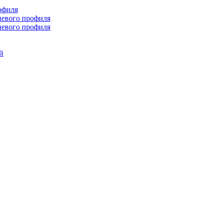
офиля
иевого профиля
иевого профиля
й