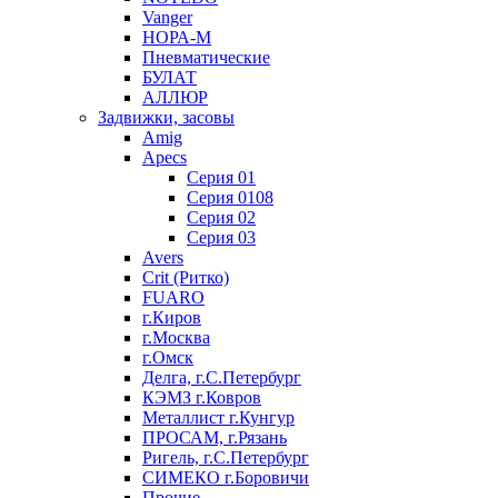
Vanger
НОРА-М
Пневматические
БУЛАТ
АЛЛЮР
Задвижки, засовы
Amig
Apecs
Серия 01
Серия 0108
Серия 02
Серия 03
Avers
Crit (Ритко)
FUARO
г.Киров
г.Москва
г.Омск
Делга, г.С.Петербург
КЭМЗ г.Ковров
Металлист г.Кунгур
ПРОСАМ, г.Рязань
Ригель, г.С.Петербург
СИМЕКО г.Боровичи
Прочие