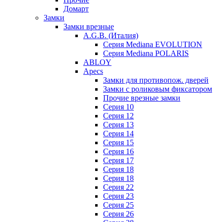
Домарт
Замки
Замки врезные
A.G.B. (Италия)
Серия Mediana EVOLUTION
Серия Mediana POLARIS
ABLOY
Apecs
Замки для противопож. дверей
Замки с роликовым фиксатором
Прочие врезные замки
Серия 10
Серия 12
Серия 13
Серия 14
Серия 15
Серия 16
Серия 17
Серия 18
Серия 18
Серия 22
Серия 23
Серия 25
Серия 26