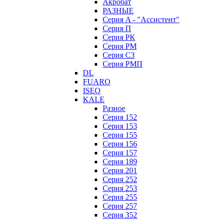
Акробат
РАЗНЫЕ
Серия A - "Ассистент"
Серия П
Серия РК
Серия РМ
Серия С3
Серия РМП
DL
FUARO
ISEO
KALE
Разное
Серия 152
Серия 153
Серия 155
Серия 156
Серия 157
Серия 189
Серия 201
Серия 252
Серия 253
Серия 255
Серия 257
Серия 352