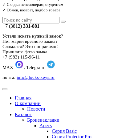
✓ Скидки пенсионерам, студентам
✓ Обмен, возврат, подбор товара
+7 (3812)
331-881
Устали искать нужный замок?
Нет марки врезного замка?
Сломался? Это поправимо!
Пришлите фото замка
+7 (983) 115-96-11
MAX
, Telegram
почта:
info@locks-keys.ru
Главная
О компании
Новости
Каталог
Броненакладки
Apecs
Серия Basic
Серия Protector Pro