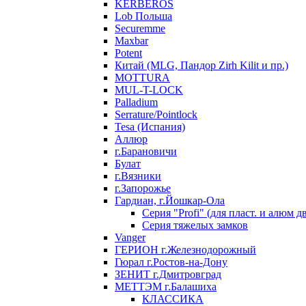
KERBEROS
Lob Польша
Securemme
Maxbar
Potent
Китай (MLG, Пандор Zirh Kilit и пр.)
MOTTURA
MUL-T-LOCK
Palladium
Serrature/Pointlock
Tesa (Испания)
Аллюр
г.Барановичи
Булат
г.Вязники
г.Запорожье
Гардиан, г.Йошкар-Ола
Серия "Profi" (для пласт. и алюм д
Серия тяжелых замков
Vanger
ГЕРИОН г.Железнодорожный
Гюрал г.Ростов-на-Дону
ЗЕНИТ г.Дмитровград
МЕТТЭМ г.Балашиха
КЛАССИКА