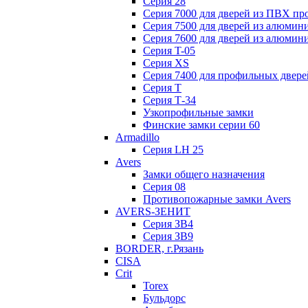
Серия 28
Серия 7000 для дверей из ПВХ пр
Серия 7500 для дверей из алюмин
Серия 7600 для дверей из алюмин
Серия T-05
Серия XS
Серия 7400 для профильных двере
Серия Т
Серия Т-34
Узкопрофильные замки
Финские замки серии 60
Armadillo
Серия LH 25
Avers
Замки общего назначения
Серия 08
Противопожарные замки Avers
AVERS-ЗЕНИТ
Серия ЗВ4
Серия ЗВ9
BORDER, г.Рязань
CISA
Crit
Torex
Бульдорс