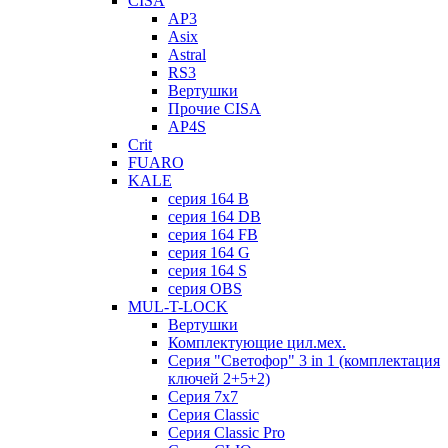
CISA
AP3
Asix
Astral
RS3
Вертушки
Прочие CISA
AP4S
Crit
FUARO
KALE
серия 164 B
серия 164 DB
серия 164 FB
серия 164 G
серия 164 S
серия OBS
MUL-T-LOCK
Вертушки
Комплектующие цил.мех.
Серия "Светофор" 3 in 1 (комплектация
ключей 2+5+2)
Серия 7х7
Серия Classic
Серия Classic Pro