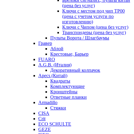
Брелоки сигнализ., пульты китай
(цена без услуг)
Ключи с местом под чип TP00
(цена с учетом услуги по
изготовлению)
Ключи с Чипом (цена без услуг)
Транспондеры (цена без услуг)
Пульты Ворота / Шлагбаумы
Гравер
Аблой
Крестовые, Барьер
FUARO
A.G.B. (Италия)
Декоративный колпачок
Apecs (Китай)
Квадраты
Комплектующие
Кронштейны
Ответные планки
Armadillo
Стяжки
CISA
Crit
ECO SCHULTE
GEZE