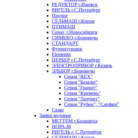
РЕДУКТОР г.Ижевск
РИГЕЛЬ г.С.Петербург
Прочие
СЕЛЬМАШ г.Киров
ПТИМАШ
Сенат, г.Новосибирск
СИМЕКО г.Боровичи
СТАНДАРТ
Фурнитурщик
Elementis
ЦЕРБЕР г.С.Петербург
ЭЛЕКТРОПРИБОР г.Казань
ЭЛЬБОР г.Боровичи
Серия "REX"
Серия "Базальт"
Серия "Гранит"
Серия "Кремень"
Серия "Лазурит"
Серия "Рубин", "Сапфир"
Сазар
Замки кодовые
МЕТТЕМ г.Балашиха
НОРА-М
РИГЕЛЬ г. С.Петербург
СЕЛЬМАШ г.Киров