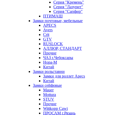
Серия "Кремень"
Серия "Лазурит"
Серия "Сапфир"
ПТИМАШ
Замки почтовые, мебельные
APECS
Avers
Crit
GTV
RUSLOCK
АЛЛЮР, СТАНДАРТ
Прочие
ЧАЗ г.Чебоксары
Нора-М
Китай
Замки рольставни
Замки для роллет Apecs
Китай
Замки сейфовые
Mauer
Mottura
STUV
Прочие
Wittkopp Cawi
ПРОСАМ г.Рязань