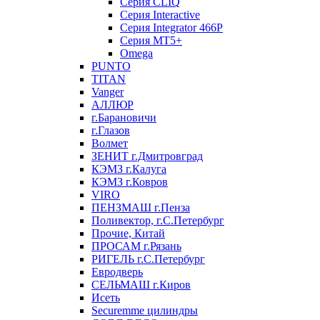
Серия CLIQ
Серия Interactive
Серия Integrator 466P
Серия MT5+
Omega
PUNTO
TITAN
Vanger
АЛЛЮР
г.Барановичи
г.Глазов
Волмет
ЗЕНИТ г.Дмитровград
КЭМЗ г.Калуга
КЭМЗ г.Ковров
VIRO
ПЕНЗМАШ г.Пенза
Поливектор, г.С.Петербург
Прочие, Китай
ПРОСАМ г.Рязань
РИГЕЛЬ г.С.Петербург
Евродверь
СЕЛЬМАШ г.Киров
Исеть
Securemme цилиндры