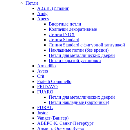
Петли
A.G.B. (Италия)
Amig
Apecs
Ввертные петли
Колпачки декоративные
Линия INOX
Линия Standard
Линия Standard с фигурной заглушкой
Накладные петли (без врезки)
Петли для металлических дверей
Петли скрытой установки
Armadillo
Avers
Crit
Fratelli Comunello
FRIDAVO
FUARO
Петли для металлических дверей
Петли накладные (карточные)
FURAL
Justor
Vanger (Вангер)
АВЕРС-К, Санкт-Петербург
Алми, г. Орехово-Зуево