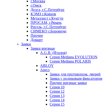
г.Москва
г.Омск
Делга, г.С.Петербург
КЭМЗ г.Ковров
Металлист г.Кунгур
ПРОСАМ, г.Рязань
Ригель, г.С.Петербург
СИМЕКО г.Боровичи
Прочие
Домарт
Замки
Замки врезные
A.G.B. (Италия)
Серия Mediana EVOLUTION
Серия Mediana POLARIS
ABLOY
Apecs
Замки для противопож. дверей
Замки с роликовым фиксатором
Прочие врезные замки
Серия 10
Серия 12
Серия 13
Серия 14
Серия 15