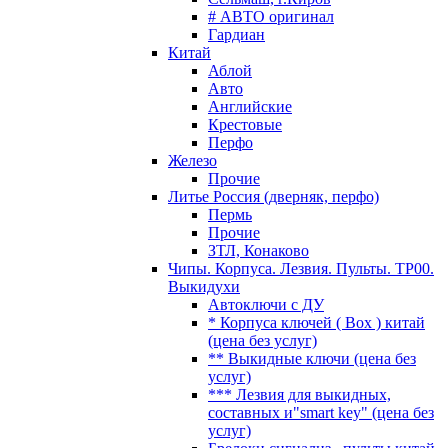
# АВТО оригинал
Гардиан
Китай
Аблой
Авто
Английские
Крестовые
Перфо
Железо
Прочие
Литье Россия (дверняк, перфо)
Пермь
Прочие
ЗТЛ, Конаково
Чипы. Корпуса. Лезвия. Пульты. TP00.
Выкидухи
Автоключи с ДУ
* Корпуса ключей ( Box ) китай
(цена без услуг)
** Выкидные ключи (цена без
услуг)
*** Лезвия для выкидных,
составных и"smart key" (цена без
услуг)