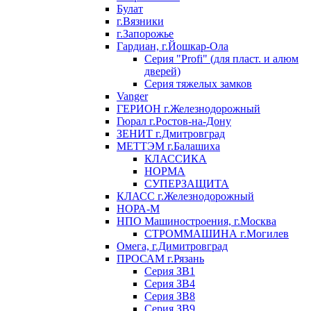
Булат
г.Вязники
г.Запорожье
Гардиан, г.Йошкар-Ола
Серия "Profi" (для пласт. и алюм
дверей)
Серия тяжелых замков
Vanger
ГЕРИОН г.Железнодорожный
Гюрал г.Ростов-на-Дону
ЗЕНИТ г.Дмитровград
МЕТТЭМ г.Балашиха
КЛАССИКА
НОРМА
СУПЕРЗАЩИТА
КЛАСС г.Железнодорожный
НОРА-М
НПО Машиностроения, г.Москва
СТРОММАШИНА г.Могилев
Омега, г.Димитровград
ПРОСАМ г.Рязань
Серия ЗВ1
Серия ЗВ4
Серия ЗВ8
Серия ЗВ9