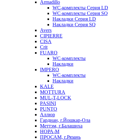
Armadillo
WC-комплекты Серия LD
WC-комплекты Серия SQ
Накладки Серия LD
Накладки Серия SQ
Avers
CIPIERRE
CISA
Crit
FUARO
WC-комплекты
Накладки
IMPERO
WC-комплекты
Накладки
KALE
MOTTURA
MUL-T-LOCK
PASINI
PUNTO
Аллюр
Гардиан, г.Йошкар-Ола
Меттэм, г.Балашиха
НОРА-М
ПРОСАМ, г.Рязань