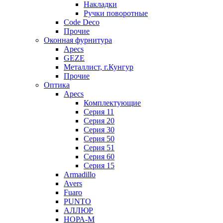
Накладки
Ручки поворотные
Code Deco
Прочие
Оконная фурнитура
Apecs
GEZE
Металлист, г.Кунгур
Прочие
Оптика
Apecs
Комплектующие
Серия 11
Серия 20
Серия 30
Серия 50
Серия 51
Серия 60
Серия 15
Armadillo
Avers
Fuaro
PUNTO
АЛЛЮР
НОРА-М