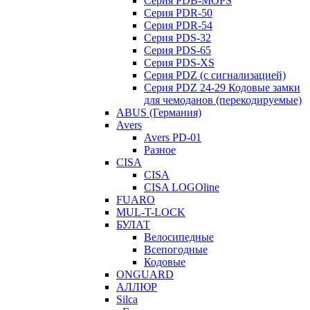
Серия PDB-MOPS
Серия PDR-50
Серия PDR-54
Серия PDS-32
Серия PDS-65
Серия PDS-XS
Серия PDZ (с сигнализацией)
Серия PDZ 24-29 Кодовые замки
для чемоданов (перекодируемые)
ABUS (Германия)
Avers
Avers PD-01
Разное
CISA
CISA
CISA LOGOline
FUARO
MUL-T-LOCK
БУЛАТ
Велосипедные
Всепогодные
Кодовые
ONGUARD
АЛЛЮР
Silca