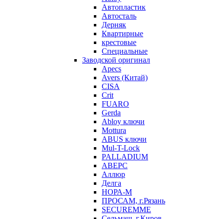
Автопластик
Автосталь
Дерняк
Квартирные
крестовые
Специальные
Заводской оригинал
Apecs
Avers (Китай)
CISA
Crit
FUARO
Gerda
Abloy ключи
Mottura
ABUS ключи
Mul-T-Lock
PALLADIUM
АВЕРС
Аллюр
Делга
НОРА-М
ПРОСАМ, г.Рязань
SECUREMME
Сельмаш, г.Киров