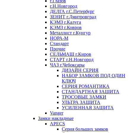
г.Глазов
г.Н.Новгород
ДЕЛГА г.С.Петербург
ЗЕНИТ г.Дмитровград
КЭМЗ г.Калуга
КЭМЗ г.Ковров
Металлист г.Кунгур
НОРА-М
Стандарт
Прочие
СЕЛЬМАШ г.Киров
СТАРТ г.Н.Новгород
ЧАЗ г.Чебоксары
ДИЗАЙН СЕРИЯ
НАБОР ЗАМКОВ ПОД ОДИН
КЛЮЧ
СЕРИЯ РОМАНТИКА
СТАНДАРТНАЯ ЗАЩИТА
ТРОСОВЫЕ ЗАМКИ
УЛЬТРА ЗАЩИТА
УСИЛЕННАЯ ЗАЩИТА
Vanger
Замки накладные
APECS
Серия больших замков