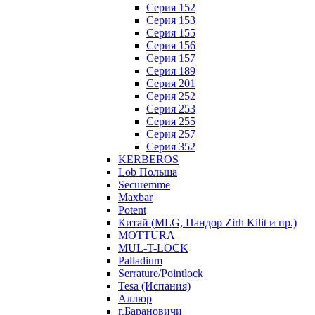
Серия 152
Серия 153
Серия 155
Серия 156
Серия 157
Серия 189
Серия 201
Серия 252
Серия 253
Серия 255
Серия 257
Серия 352
KERBEROS
Lob Польша
Securemme
Maxbar
Potent
Китай (MLG, Пандор Zirh Kilit и пр.)
MOTTURA
MUL-T-LOCK
Palladium
Serrature/Pointlock
Tesa (Испания)
Аллюр
г.Барановичи