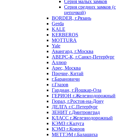
Серия малых замков
Серия средних замков (с
цепочкой)
BORDER, г.Рязань
Gerda
KALE
KERBEROS
MOTTURA
Yale
Авангард, г.Москва
АВЕРС-К, г.Санкт-Петербург
Аллюр
Арес, Москва
Прочие, Китай
г.Барановичи
г.Глазов
Гардиан, г.Йошкар-Ола
ГЕРИОН г.Железнодорожный
Гюрал, г.Ростов-на-Дону
ДЕЛГА г.С.Петербург
ЗЕНИТ г.Дмитровград
КЛАСС г.Железнодорожный
КЭМЗ г.Калуга
КЭМЗ г.Ковров
МЕТТЭМ г.Балашиха