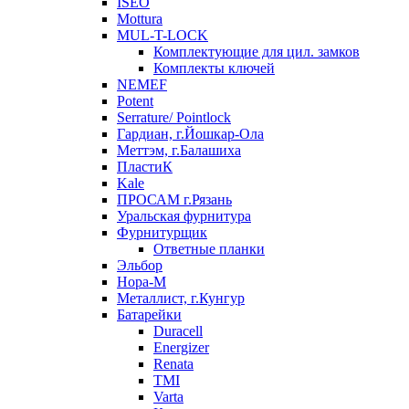
ISEO
Mottura
MUL-T-LOCK
Комплектующие для цил. замков
Комплекты ключей
NEMEF
Potent
Serrature/ Pointlock
Гардиан, г.Йошкар-Ола
Меттэм, г.Балашиха
ПластиК
Kale
ПРОСАМ г.Рязань
Уральская фурнитура
Фурнитурщик
Ответные планки
Эльбор
Нора-М
Металлист, г.Кунгур
Батарейки
Duracell
Energizer
Renata
TMI
Varta