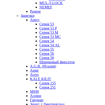
MUL-T-LOCK
NEMEF
Разное
Защелки
Apecs
Серия 53
Серия 53 P
Серия 53 М
Серия 53 МC
Серия 54
Серия 54 AL
Серия 55
Серия 56
Серия 58
Шариковый фиксатор
A.G.B. (Италия)
Amig
Avers
KALE KILIT
Серия 155
Серия 251
MSM
Аллюр
Гардиан
Зенит, г.Дмитровград