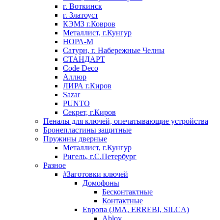
г. Воткинск
г. Златоуст
КЭМЗ г.Ковров
Металлист, г.Кунгур
НОРА-М
Сатурн, г. Набережные Челны
СТАНДАРТ
Code Deco
Аллюр
ЛИРА г.Киров
Sazar
PUNTO
Секрет, г.Киров
Пеналы для ключей, опечатывающие устройства
Бронепластины защитные
Пружины дверные
Металлист, г.Кунгур
Ригель, г.С.Петербург
Разное
#Заготовки ключей
Домофоны
Бесконтактные
Контактные
Европа (JMA, ERREBI, SILCA)
Abloy