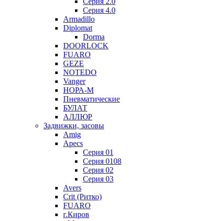
Серия 2.0
Серия 4.0
Armadillo
Diplomat
Dorma
DOORLOCK
FUARO
GEZE
NOTEDO
Vanger
НОРА-М
Пневматические
БУЛАТ
АЛЛЮР
Задвижки, засовы
Amig
Apecs
Серия 01
Серия 0108
Серия 02
Серия 03
Avers
Crit (Ритко)
FUARO
г.Киров