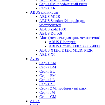
Серия SM: профильный ключ
Серия XR
ABUS цилиндры
ABUS M12R
ABUS Standart (21 проф) для
мастерсистем
ABUS Zolit 1000
ABUS D6, X6
Abus (комплект для цил. механизмов)
ABUS Шестерни
ABUS Bravus 3000 / 3500 / 4000
ABUS X12R, D12R, M12R, P12R
ABUS X6
Avers
Серия AM
Серия BM
Серия EL
Серия FM
Серия LL
Серия ZC
Серия ZM: профильный ключ
Серия JM
Серия GM
AJAX