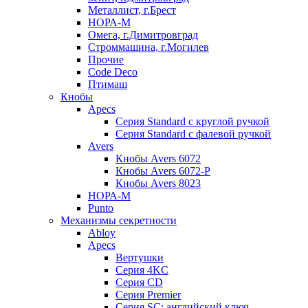
Металлист, г.Брест
НОРА-М
Омега, г.Димитровград
Строммашина, г.Могилев
Прочие
Code Deco
Птимаш
Кнобы
Apecs
Серия Standard с круглой ручкой
Серия Standard с фалевой ручкой
Avers
Кнобы Avers 6072
Кнобы Avers 6072-P
Кнобы Avers 8023
НОРА-М
Punto
Механизмы секретности
Abloy
Apecs
Вертушки
Серия 4KC
Серия CD
Серия Premier
Серия SC: английский ключ