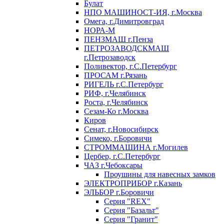
Булат
НПО МАШИНОСТ-ИЯ, г.Москва
Омега, г.Димитровград
НОРА-М
ПЕНЗМАШ г.Пенза
ПЕТРОЗАВОДСКМАШ
г.Петрозаводск
Поливектор, г.С.Петербург
ПРОСАМ г.Рязань
РИГЕЛЬ г.С.Петербург
РИФ, г.Челябинск
Роста, г.Челябинск
Сезам-Ко г.Москва
Киров
Сенат, г.Новосибирск
Симеко, г.Боровичи
СТРОММАШИНА г.Могилев
Цербер, г.С.Петербург
ЧАЗ г.Чебоксары
Проушины для навесных замков
ЭЛЕКТРОПРИБОР г.Казань
ЭЛЬБОР г.Боровичи
Серия "REX"
Серия "Базальт"
Серия "Гранит"