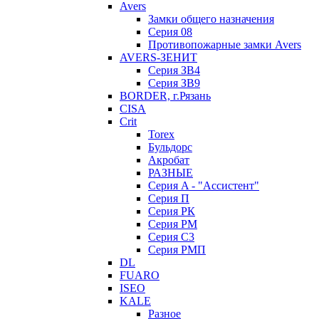
Avers
Замки общего назначения
Серия 08
Противопожарные замки Avers
AVERS-ЗЕНИТ
Серия ЗВ4
Серия ЗВ9
BORDER, г.Рязань
CISA
Crit
Torex
Бульдорс
Акробат
РАЗНЫЕ
Серия A - "Ассистент"
Серия П
Серия РК
Серия РМ
Серия С3
Серия РМП
DL
FUARO
ISEO
KALE
Разное