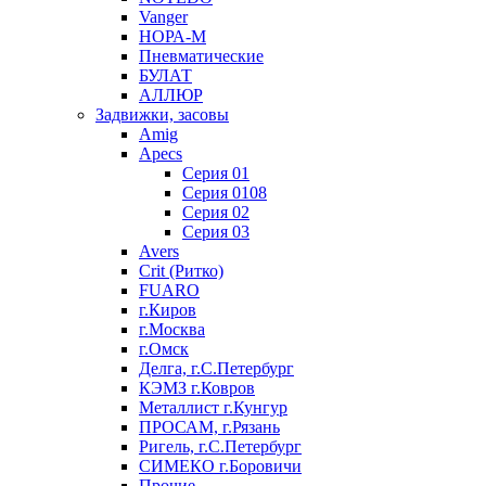
Vanger
НОРА-М
Пневматические
БУЛАТ
АЛЛЮР
Задвижки, засовы
Amig
Apecs
Серия 01
Серия 0108
Серия 02
Серия 03
Avers
Crit (Ритко)
FUARO
г.Киров
г.Москва
г.Омск
Делга, г.С.Петербург
КЭМЗ г.Ковров
Металлист г.Кунгур
ПРОСАМ, г.Рязань
Ригель, г.С.Петербург
СИМЕКО г.Боровичи
Прочие