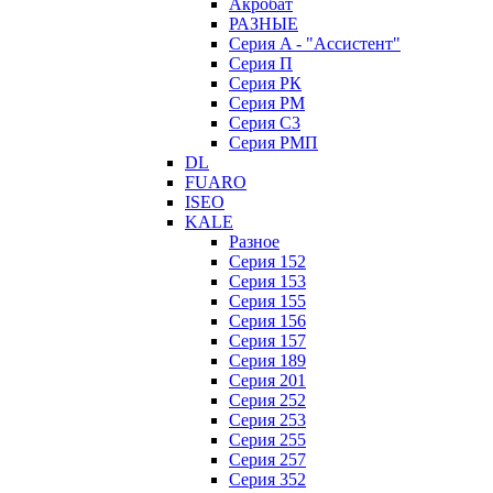
Акробат
РАЗНЫЕ
Серия A - "Ассистент"
Серия П
Серия РК
Серия РМ
Серия С3
Серия РМП
DL
FUARO
ISEO
KALE
Разное
Серия 152
Серия 153
Серия 155
Серия 156
Серия 157
Серия 189
Серия 201
Серия 252
Серия 253
Серия 255
Серия 257
Серия 352