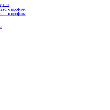
офиля
иевого профиля
иевого профиля
й