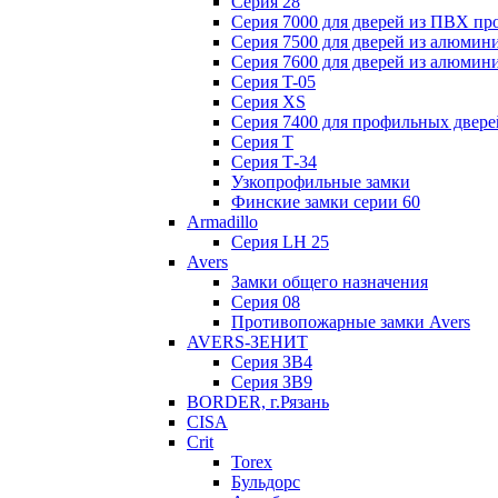
Серия 28
Серия 7000 для дверей из ПВХ пр
Серия 7500 для дверей из алюмин
Серия 7600 для дверей из алюмин
Серия T-05
Серия XS
Серия 7400 для профильных двере
Серия Т
Серия Т-34
Узкопрофильные замки
Финские замки серии 60
Armadillo
Серия LH 25
Avers
Замки общего назначения
Серия 08
Противопожарные замки Avers
AVERS-ЗЕНИТ
Серия ЗВ4
Серия ЗВ9
BORDER, г.Рязань
CISA
Crit
Torex
Бульдорс