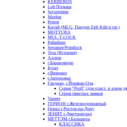
KERBEROS
Lob Польша
Securemme
Maxbar
Potent
Китай (MLG, Пандор Zirh Kilit и пр.)
MOTTURA
MUL-T-LOCK
Palladium
Serrature/Pointlock
Tesa (Испания)
Аллюр
г.Барановичи
Булат
г.Вязники
г.Запорожье
Гардиан, г.Йошкар-Ола
Серия "Profi" (для пласт. и алюм д
Серия тяжелых замков
Vanger
ГЕРИОН г.Железнодорожный
Гюрал г.Ростов-на-Дону
ЗЕНИТ г.Дмитровград
МЕТТЭМ г.Балашиха
КЛАССИКА