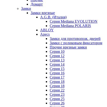
Домарт
Замки
Замки врезные
A.G.B. (Италия)
Серия Mediana EVOLUTION
Серия Mediana POLARIS
ABLOY
Apecs
Замки для противопож. дверей
Замки с роликовым фиксатором
Прочие врезные замки
Серия 10
Серия 12
Серия 13
Серия 14
Серия 15
Серия 16
Серия 17
Серия 18
Серия 18
Серия 22
Серия 23
Серия 25
Серия 26