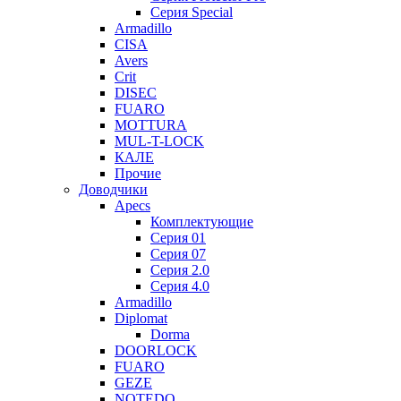
Серия Special
Armadillo
CISA
Avers
Crit
DISEC
FUARO
MOTTURA
MUL-T-LOCK
КАЛЕ
Прочие
Доводчики
Apecs
Комплектующие
Серия 01
Серия 07
Серия 2.0
Серия 4.0
Armadillo
Diplomat
Dorma
DOORLOCK
FUARO
GEZE
NOTEDO