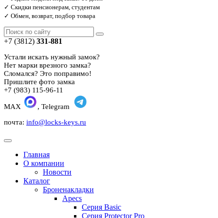
✓ Скидки пенсионерам, студентам
✓ Обмен, возврат, подбор товара
+7 (3812)
331-881
Устали искать нужный замок?
Нет марки врезного замка?
Сломался? Это поправимо!
Пришлите фото замка
+7 (983) 115-96-11
MAX
, Telegram
почта:
info@locks-keys.ru
Главная
О компании
Новости
Каталог
Броненакладки
Apecs
Серия Basic
Серия Protector Pro