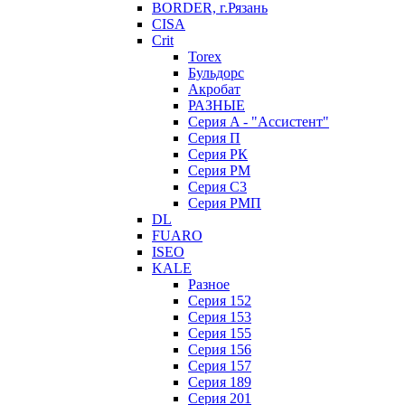
BORDER, г.Рязань
CISA
Crit
Torex
Бульдорс
Акробат
РАЗНЫЕ
Серия A - "Ассистент"
Серия П
Серия РК
Серия РМ
Серия С3
Серия РМП
DL
FUARO
ISEO
KALE
Разное
Серия 152
Серия 153
Серия 155
Серия 156
Серия 157
Серия 189
Серия 201