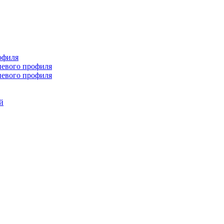
офиля
иевого профиля
иевого профиля
й