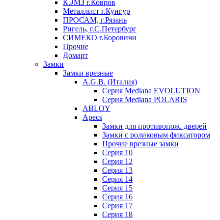
КЭМЗ г.Ковров
Металлист г.Кунгур
ПРОСАМ, г.Рязань
Ригель, г.С.Петербург
СИМЕКО г.Боровичи
Прочие
Домарт
Замки
Замки врезные
A.G.B. (Италия)
Серия Mediana EVOLUTION
Серия Mediana POLARIS
ABLOY
Apecs
Замки для противопож. дверей
Замки с роликовым фиксатором
Прочие врезные замки
Серия 10
Серия 12
Серия 13
Серия 14
Серия 15
Серия 16
Серия 17
Серия 18