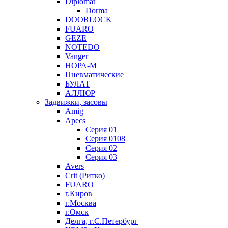
Diplomat
Dorma
DOORLOCK
FUARO
GEZE
NOTEDO
Vanger
НОРА-М
Пневматические
БУЛАТ
АЛЛЮР
Задвижки, засовы
Amig
Apecs
Серия 01
Серия 0108
Серия 02
Серия 03
Avers
Crit (Ритко)
FUARO
г.Киров
г.Москва
г.Омск
Делга, г.С.Петербург