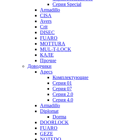
Серия Special
Armadillo
CISA
Avers
Crit
DISEC
FUARO
MOTTURA
MUL-T-LOCK
КАЛЕ
Прочие
Доводчики
Apecs
Комплектующие
Серия 01
Серия 07
Серия 2.0
Серия 4.0
Armadillo
Diplomat
Dorma
DOORLOCK
FUARO
GEZE
NOTEDO