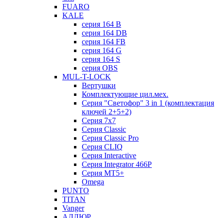
FUARO
KALE
серия 164 B
серия 164 DB
серия 164 FB
серия 164 G
серия 164 S
серия OBS
MUL-T-LOCK
Вертушки
Комплектующие цил.мех.
Серия "Светофор" 3 in 1 (комплектация
ключей 2+5+2)
Серия 7х7
Серия Classic
Серия Classic Pro
Серия CLIQ
Серия Interactive
Серия Integrator 466P
Серия MT5+
Omega
PUNTO
TITAN
Vanger
АЛЛЮР