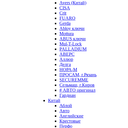
Avers (Китай)
CISA
Crit
FUARO
Gerda
Abloy ключи
Mottura
ABUS ключи
Mul-T-Lock
PALLADIUM
АВЕРС
Аллюр
Делга
НОРА-М
ПРОСАМ, г.Рязань
SECUREMME
Сельмаш, г.Киров
# АВТО оригинал
Гардиан
Китай
Аблой
Авто
Английские
Крестовые
Перфо