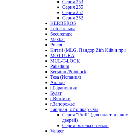
Серия 253
Серия 255
Серия 257
Серия 352
KERBEROS
Lob Польша
Securemme
Maxbar
Potent
Китай (MLG, Пандор Zirh Kilit и пр.)
MOTTURA
MUL-T-LOCK
Palladium
Serrature/Pointlock
Tesa (Испания)
Аллюр
г.Барановичи
Булат
г.Вязники
г.Запорожье
Гардиан, г.Йошкар-Ола
Серия "Profi" (для пласт. и алюм
дверей)
Серия тяжелых замков
Vanger