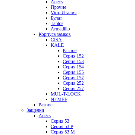
Apecs
Прочие
Viro, Италия
Булат
Tantos
Armadillo
Корпуса замков
CISA
KALE
Разное
Серия 152
Серия 153
Серия 154
Серия 155
Серия 157
Серия 252
Серия 257
MUL-T-LOCK
NEMEF
Разное
Защелки
Apecs
Серия 53
Серия 53 P
Серия 53 М