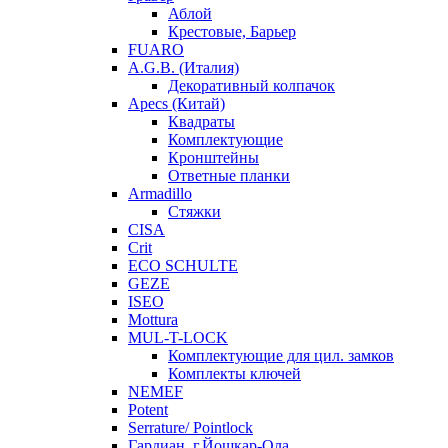
Аблой
Крестовые, Барьер
FUARO
A.G.B. (Италия)
Декоративный колпачок
Apecs (Китай)
Квадраты
Комплектующие
Кронштейны
Ответные планки
Armadillo
Стяжки
CISA
Crit
ECO SCHULTE
GEZE
ISEO
Mottura
MUL-T-LOCK
Комплектующие для цил. замков
Комплекты ключей
NEMEF
Potent
Serrature/ Pointlock
Гардиан, г.Йошкар-Ола