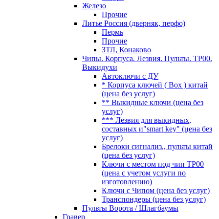
Железо
Прочие
Литье Россия (дверняк, перфо)
Пермь
Прочие
ЗТЛ, Конаково
Чипы. Корпуса. Лезвия. Пульты. TP00.
Выкидухи
Автоключи с ДУ
* Корпуса ключей ( Box ) китай
(цена без услуг)
** Выкидные ключи (цена без
услуг)
*** Лезвия для выкидных,
составных и"smart key" (цена без
услуг)
Брелоки сигнализ., пульты китай
(цена без услуг)
Ключи с местом под чип TP00
(цена с учетом услуги по
изготовлению)
Ключи с Чипом (цена без услуг)
Транспондеры (цена без услуг)
Пульты Ворота / Шлагбаумы
Гравер