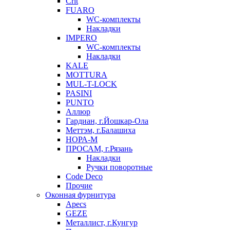
Crit
FUARO
WC-комплекты
Накладки
IMPERO
WC-комплекты
Накладки
KALE
MOTTURA
MUL-T-LOCK
PASINI
PUNTO
Аллюр
Гардиан, г.Йошкар-Ола
Меттэм, г.Балашиха
НОРА-М
ПРОСАМ, г.Рязань
Накладки
Ручки поворотные
Code Deco
Прочие
Оконная фурнитура
Apecs
GEZE
Металлист, г.Кунгур