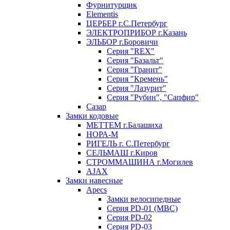
Фурнитурщик
Elementis
ЦЕРБЕР г.С.Петербург
ЭЛЕКТРОПРИБОР г.Казань
ЭЛЬБОР г.Боровичи
Серия "REX"
Серия "Базальт"
Серия "Гранит"
Серия "Кремень"
Серия "Лазурит"
Серия "Рубин", "Сапфир"
Сазар
Замки кодовые
МЕТТЕМ г.Балашиха
НОРА-М
РИГЕЛЬ г. С.Петербург
СЕЛЬМАШ г.Киров
СТРОММАШИНА г.Могилев
AJAX
Замки навесные
Apecs
Замки велосипедные
Серия PD-01 (МВС)
Серия PD-02
Серия PD-03