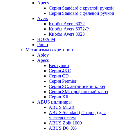
Apecs
Серия Standard с круглой ручкой
Серия Standard с фалевой ручкой
Avers
Кнобы Avers 6072
Кнобы Avers 6072-P
Кнобы Avers 8023
НОРА-М
Punto
Механизмы секретности
Abloy
Apecs
Вертушки
Серия 4KC
Серия CD
Серия Premier
Серия SC: английский ключ
Серия SM: профильный ключ
Серия XR
ABUS цилиндры
ABUS M12R
ABUS Standart (21 проф) для
мастерсистем
ABUS Zolit 1000
ABUS D6, X6