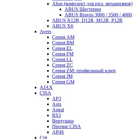
Abus (комплект для цил. механизмов)
ABUS Шестерни
ABUS Bravus 3000 / 3500 / 4000
ABUS X12R, D12R, M12R, P12R
ABUS X6
Avers
Серия AM
Серия BM
Серия EL
Серия FM
Серия LL
Серия ZC
Серия ZM: профильный ключ
Серия JM
Серия GM
AJAX
CISA
AP3
Asix
Astral
RS3
Вертушки
Прочие CISA
AP4S
Crit