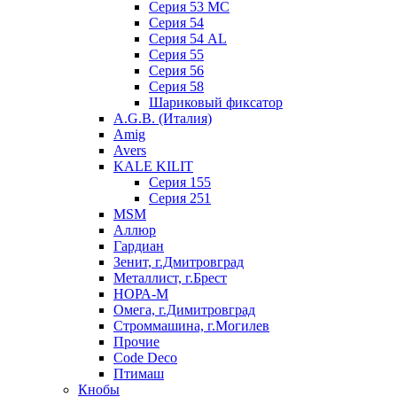
Серия 53 МC
Серия 54
Серия 54 AL
Серия 55
Серия 56
Серия 58
Шариковый фиксатор
A.G.B. (Италия)
Amig
Avers
KALE KILIT
Серия 155
Серия 251
MSM
Аллюр
Гардиан
Зенит, г.Дмитровград
Металлист, г.Брест
НОРА-М
Омега, г.Димитровград
Строммашина, г.Могилев
Прочие
Code Deco
Птимаш
Кнобы