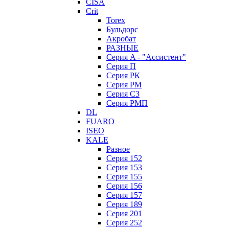
CISA
Crit
Torex
Бульдорс
Акробат
РАЗНЫЕ
Серия A - "Ассистент"
Серия П
Серия РК
Серия РМ
Серия С3
Серия РМП
DL
FUARO
ISEO
KALE
Разное
Серия 152
Серия 153
Серия 155
Серия 156
Серия 157
Серия 189
Серия 201
Серия 252