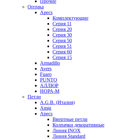
Прочие
Оптика
Apecs
Комплектующие
Серия 11
Серия 20
Серия 30
Серия 50
Серия 51
Серия 60
Серия 15
Armadillo
Avers
Fuaro
PUNTO
АЛЛЮР
НОРА-М
Петли
A.G.B. (Италия)
Amig
Apecs
Ввертные петли
Колпачки декоративные
Линия INOX
Линия Standard