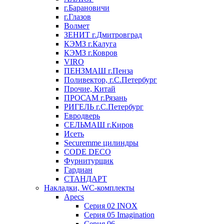
г.Барановичи
г.Глазов
Волмет
ЗЕНИТ г.Дмитровград
КЭМЗ г.Калуга
КЭМЗ г.Ковров
VIRO
ПЕНЗМАШ г.Пенза
Поливектор, г.С.Петербург
Прочие, Китай
ПРОСАМ г.Рязань
РИГЕЛЬ г.С.Петербург
Евродверь
СЕЛЬМАШ г.Киров
Исеть
Securemme цилиндры
CODE DECO
Фурнитурщик
Гардиан
СТАНДАРТ
Накладки, WC-комплекты
Apecs
Cерия 02 INOX
Cерия 05 Imagination
Cерия 06