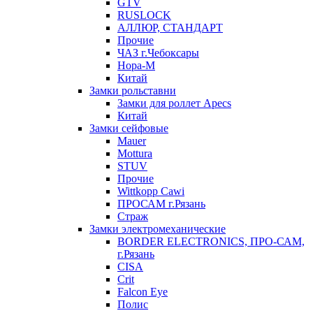
GTV
RUSLOCK
АЛЛЮР, СТАНДАРТ
Прочие
ЧАЗ г.Чебоксары
Нора-М
Китай
Замки рольставни
Замки для роллет Apecs
Китай
Замки сейфовые
Mauer
Mottura
STUV
Прочие
Wittkopp Cawi
ПРОСАМ г.Рязань
Страж
Замки электромеханические
BORDER ELECTRONICS, ПРО-САМ,
г.Рязань
CISA
Crit
Falcon Eye
Полис