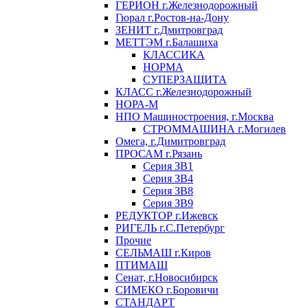
ГЕРИОН г.Железнодорожный
Гюрал г.Ростов-на-Дону
ЗЕНИТ г.Дмитровград
МЕТТЭМ г.Балашиха
КЛАССИКА
НОРМА
СУПЕРЗАЩИТА
КЛАСС г.Железнодорожный
НОРА-М
НПО Машиностроения, г.Москва
СТРОММАШИНА г.Могилев
Омега, г.Димитровград
ПРОСАМ г.Рязань
Серия ЗВ1
Серия ЗВ4
Серия ЗВ8
Серия ЗВ9
РЕДУКТОР г.Ижевск
РИГЕЛЬ г.С.Петербург
Прочие
СЕЛЬМАШ г.Киров
ПТИМАШ
Сенат, г.Новосибирск
СИМЕКО г.Боровичи
СТАНДАРТ