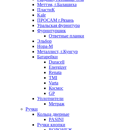
Меттэм, г.Балашиха
ПластиК
Kale
ПРОСАМ г.Рязань
Уральская фурнитура
Фурнитурщик
Ответные планки
Эльбор
Нора-М
Металлист, г.Кунгур
Батарейки
Duracell
Energizer
Renata
TMI
Varta
Космос
GP
Уплотнители
Метраж
Ручки
Кольца дверные
PASINI
Ручки кнопки
ВОРОНЕЖ