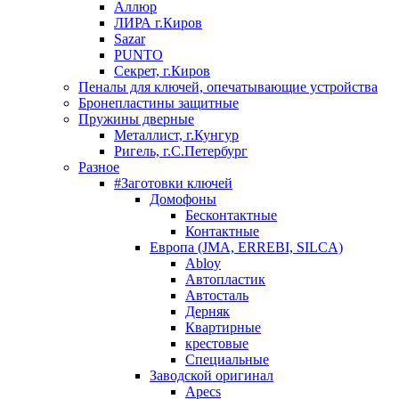
Аллюр
ЛИРА г.Киров
Sazar
PUNTO
Секрет, г.Киров
Пеналы для ключей, опечатывающие устройства
Бронепластины защитные
Пружины дверные
Металлист, г.Кунгур
Ригель, г.С.Петербург
Разное
#Заготовки ключей
Домофоны
Бесконтактные
Контактные
Европа (JMA, ERREBI, SILCA)
Abloy
Автопластик
Автосталь
Дерняк
Квартирные
крестовые
Специальные
Заводской оригинал
Apecs