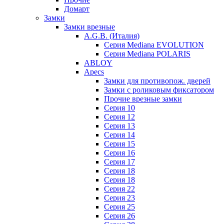
Домарт
Замки
Замки врезные
A.G.B. (Италия)
Серия Mediana EVOLUTION
Серия Mediana POLARIS
ABLOY
Apecs
Замки для противопож. дверей
Замки с роликовым фиксатором
Прочие врезные замки
Серия 10
Серия 12
Серия 13
Серия 14
Серия 15
Серия 16
Серия 17
Серия 18
Серия 18
Серия 22
Серия 23
Серия 25
Серия 26