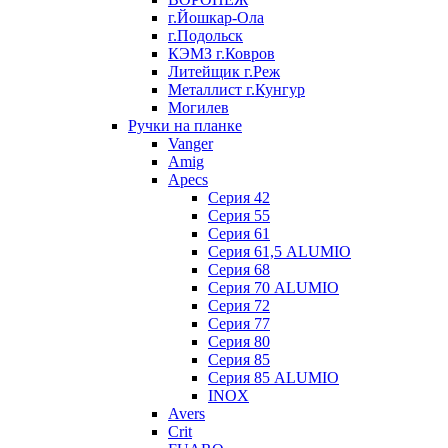
г.Йошкар-Ола
г.Подольск
КЭМЗ г.Ковров
Литейщик г.Реж
Металлист г.Кунгур
Могилев
Ручки на планке
Vanger
Amig
Apecs
Серия 42
Серия 55
Серия 61
Серия 61,5 ALUMIO
Серия 68
Серия 70 ALUMIO
Серия 72
Серия 77
Серия 80
Серия 85
Серия 85 ALUMIO
INOX
Avers
Crit