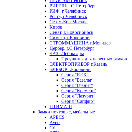
ПРОСАМ г.Рязань
РИГЕЛЬ г.С.Петербург
РИФ, г.Челябинск
Роста, г.Челябинск
Сезам-Ко г.Москва
Киров
Сенат, г.Новосибирск
Симеко, г.Боровичи
СТРОММАШИНА г.Могилев
Цербер, г.С.Петербург
ЧАЗ г.Чебоксары
Проушины для навесных замков
ЭЛЕКТРОПРИБОР г.Казань
ЭЛЬБОР г.Боровичи
Серия "REX"
Серия "Базальт"
Серия "Гранит"
Серия "Кремень"
Серия "Лазурит"
Серия "Сапфир"
ПТИМАШ
Замки почтовые, мебельные
APECS
Avers
Crit