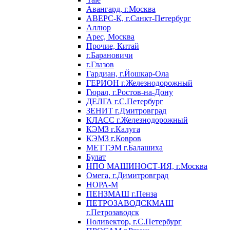
Авангард, г.Москва
АВЕРС-К, г.Санкт-Петербург
Аллюр
Арес, Москва
Прочие, Китай
г.Барановичи
г.Глазов
Гардиан, г.Йошкар-Ола
ГЕРИОН г.Железнодорожный
Гюрал, г.Ростов-на-Дону
ДЕЛГА г.С.Петербург
ЗЕНИТ г.Дмитровград
КЛАСС г.Железнодорожный
КЭМЗ г.Калуга
КЭМЗ г.Ковров
МЕТТЭМ г.Балашиха
Булат
НПО МАШИНОСТ-ИЯ, г.Москва
Омега, г.Димитровград
НОРА-М
ПЕНЗМАШ г.Пенза
ПЕТРОЗАВОДСКМАШ
г.Петрозаводск
Поливектор, г.С.Петербург