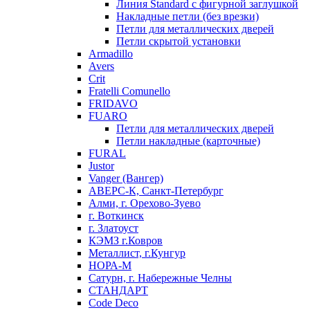
Линия Standard с фигурной заглушкой
Накладные петли (без врезки)
Петли для металлических дверей
Петли скрытой установки
Armadillo
Avers
Crit
Fratelli Comunello
FRIDAVO
FUARO
Петли для металлических дверей
Петли накладные (карточные)
FURAL
Justor
Vanger (Вангер)
АВЕРС-К, Санкт-Петербург
Алми, г. Орехово-Зуево
г. Воткинск
г. Златоуст
КЭМЗ г.Ковров
Металлист, г.Кунгур
НОРА-М
Сатурн, г. Набережные Челны
СТАНДАРТ
Code Deco