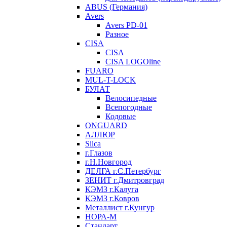
ABUS (Германия)
Avers
Avers PD-01
Разное
CISA
CISA
CISA LOGOline
FUARO
MUL-T-LOCK
БУЛАТ
Велосипедные
Всепогодные
Кодовые
ONGUARD
АЛЛЮР
Silca
г.Глазов
г.Н.Новгород
ДЕЛГА г.С.Петербург
ЗЕНИТ г.Дмитровград
КЭМЗ г.Калуга
КЭМЗ г.Ковров
Металлист г.Кунгур
НОРА-М
Стандарт