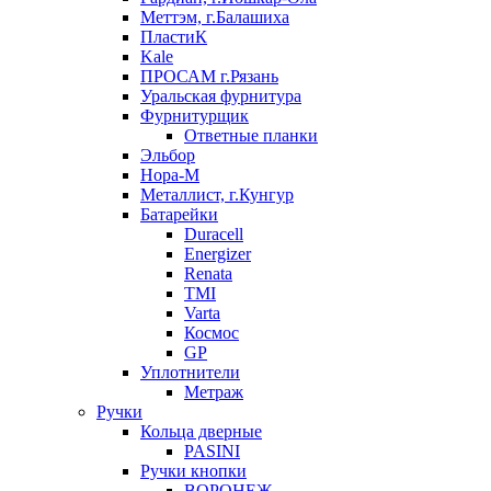
Меттэм, г.Балашиха
ПластиК
Kale
ПРОСАМ г.Рязань
Уральская фурнитура
Фурнитурщик
Ответные планки
Эльбор
Нора-М
Металлист, г.Кунгур
Батарейки
Duracell
Energizer
Renata
TMI
Varta
Космос
GP
Уплотнители
Метраж
Ручки
Кольца дверные
PASINI
Ручки кнопки
ВОРОНЕЖ