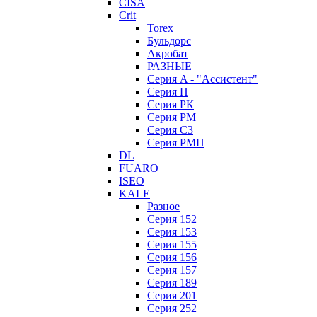
CISA
Crit
Torex
Бульдорс
Акробат
РАЗНЫЕ
Серия A - "Ассистент"
Серия П
Серия РК
Серия РМ
Серия С3
Серия РМП
DL
FUARO
ISEO
KALE
Разное
Серия 152
Серия 153
Серия 155
Серия 156
Серия 157
Серия 189
Серия 201
Серия 252