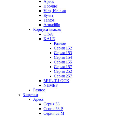
Apecs
Прочие
Viro, Италия
Булат
Tantos
Armadillo
Корпуса замков
CISA
KALE
Разное
Серия 152
Серия 153
Серия 154
Серия 155
Серия 157
Серия 252
Серия 257
MUL-T-LOCK
NEMEF
Разное
Защелки
Apecs
Серия 53
Серия 53 P
Серия 53 М