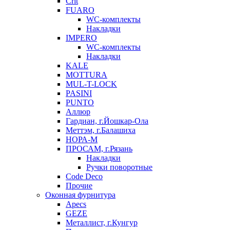
Crit
FUARO
WC-комплекты
Накладки
IMPERO
WC-комплекты
Накладки
KALE
MOTTURA
MUL-T-LOCK
PASINI
PUNTO
Аллюр
Гардиан, г.Йошкар-Ола
Меттэм, г.Балашиха
НОРА-М
ПРОСАМ, г.Рязань
Накладки
Ручки поворотные
Code Deco
Прочие
Оконная фурнитура
Apecs
GEZE
Металлист, г.Кунгур