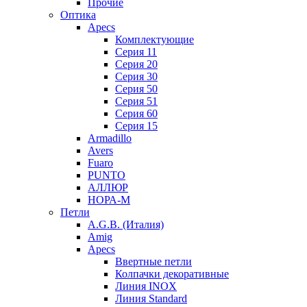
Прочие
Оптика
Apecs
Комплектующие
Серия 11
Серия 20
Серия 30
Серия 50
Серия 51
Серия 60
Серия 15
Armadillo
Avers
Fuaro
PUNTO
АЛЛЮР
НОРА-М
Петли
A.G.B. (Италия)
Amig
Apecs
Ввертные петли
Колпачки декоративные
Линия INOX
Линия Standard