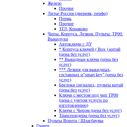
Железо
Прочие
Литье Россия (дверняк, перфо)
Пермь
Прочие
ЗТЛ, Конаково
Чипы. Корпуса. Лезвия. Пульты. TP00.
Выкидухи
Автоключи с ДУ
* Корпуса ключей ( Box ) китай
(цена без услуг)
** Выкидные ключи (цена без
услуг)
*** Лезвия для выкидных,
составных и"smart key" (цена без
услуг)
Брелоки сигнализ., пульты китай
(цена без услуг)
Ключи с местом под чип TP00
(цена с учетом услуги по
изготовлению)
Ключи с Чипом (цена без услуг)
Транспондеры (цена без услуг)
Пульты Ворота / Шлагбаумы
Гравер