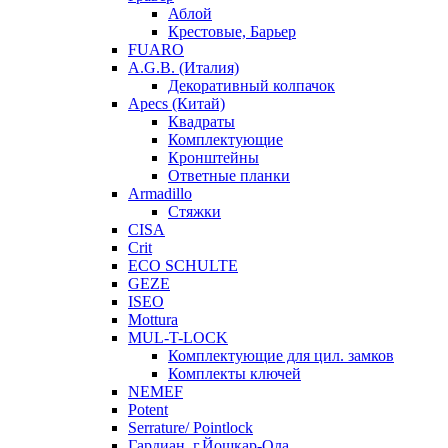
Аблой
Крестовые, Барьер
FUARO
A.G.B. (Италия)
Декоративный колпачок
Apecs (Китай)
Квадраты
Комплектующие
Кронштейны
Ответные планки
Armadillo
Стяжки
CISA
Crit
ECO SCHULTE
GEZE
ISEO
Mottura
MUL-T-LOCK
Комплектующие для цил. замков
Комплекты ключей
NEMEF
Potent
Serrature/ Pointlock
Гардиан, г.Йошкар-Ола