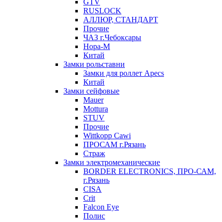
GTV
RUSLOCK
АЛЛЮР, СТАНДАРТ
Прочие
ЧАЗ г.Чебоксары
Нора-М
Китай
Замки рольставни
Замки для роллет Apecs
Китай
Замки сейфовые
Mauer
Mottura
STUV
Прочие
Wittkopp Cawi
ПРОСАМ г.Рязань
Страж
Замки электромеханические
BORDER ELECTRONICS, ПРО-САМ,
г.Рязань
CISA
Crit
Falcon Eye
Полис