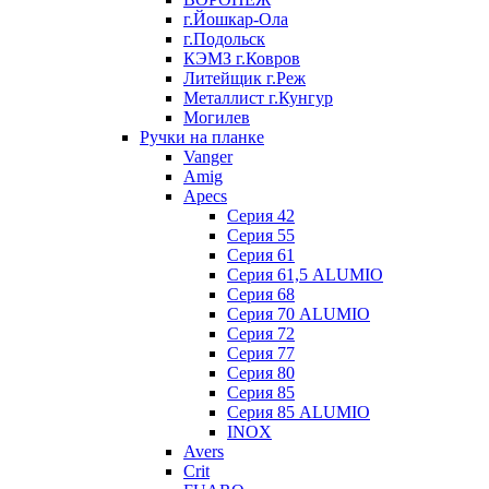
г.Йошкар-Ола
г.Подольск
КЭМЗ г.Ковров
Литейщик г.Реж
Металлист г.Кунгур
Могилев
Ручки на планке
Vanger
Amig
Apecs
Серия 42
Серия 55
Серия 61
Серия 61,5 ALUMIO
Серия 68
Серия 70 ALUMIO
Серия 72
Серия 77
Серия 80
Серия 85
Серия 85 ALUMIO
INOX
Avers
Crit