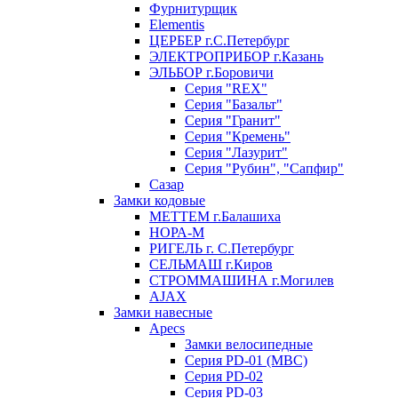
Фурнитурщик
Elementis
ЦЕРБЕР г.С.Петербург
ЭЛЕКТРОПРИБОР г.Казань
ЭЛЬБОР г.Боровичи
Серия "REX"
Серия "Базальт"
Серия "Гранит"
Серия "Кремень"
Серия "Лазурит"
Серия "Рубин", "Сапфир"
Сазар
Замки кодовые
МЕТТЕМ г.Балашиха
НОРА-М
РИГЕЛЬ г. С.Петербург
СЕЛЬМАШ г.Киров
СТРОММАШИНА г.Могилев
AJAX
Замки навесные
Apecs
Замки велосипедные
Серия PD-01 (МВС)
Серия PD-02
Серия PD-03