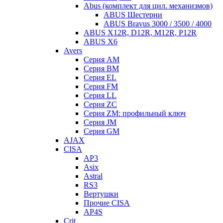
Abus (комплект для цил. механизмов)
ABUS Шестерни
ABUS Bravus 3000 / 3500 / 4000
ABUS X12R, D12R, M12R, P12R
ABUS X6
Avers
Серия AM
Серия BM
Серия EL
Серия FM
Серия LL
Серия ZC
Серия ZM: профильный ключ
Серия JM
Серия GM
AJAX
CISA
AP3
Asix
Astral
RS3
Вертушки
Прочие CISA
AP4S
Crit