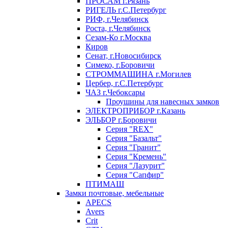
ПРОСАМ г.Рязань
РИГЕЛЬ г.С.Петербург
РИФ, г.Челябинск
Роста, г.Челябинск
Сезам-Ко г.Москва
Киров
Сенат, г.Новосибирск
Симеко, г.Боровичи
СТРОММАШИНА г.Могилев
Цербер, г.С.Петербург
ЧАЗ г.Чебоксары
Проушины для навесных замков
ЭЛЕКТРОПРИБОР г.Казань
ЭЛЬБОР г.Боровичи
Серия "REX"
Серия "Базальт"
Серия "Гранит"
Серия "Кремень"
Серия "Лазурит"
Серия "Сапфир"
ПТИМАШ
Замки почтовые, мебельные
APECS
Avers
Crit