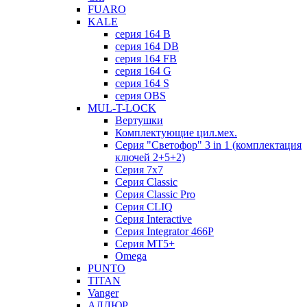
FUARO
KALE
серия 164 B
серия 164 DB
серия 164 FB
серия 164 G
серия 164 S
серия OBS
MUL-T-LOCK
Вертушки
Комплектующие цил.мех.
Серия "Светофор" 3 in 1 (комплектация
ключей 2+5+2)
Серия 7х7
Серия Classic
Серия Classic Pro
Серия CLIQ
Серия Interactive
Серия Integrator 466P
Серия MT5+
Omega
PUNTO
TITAN
Vanger
АЛЛЮР