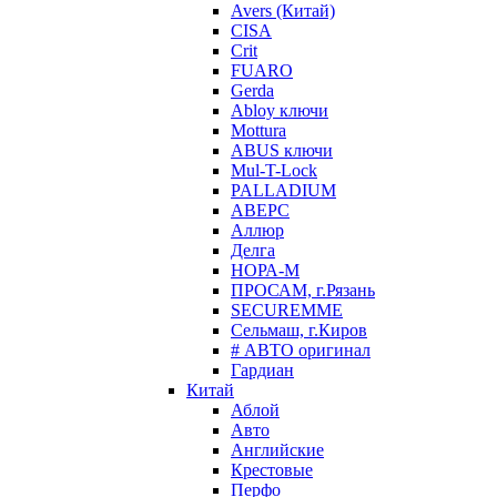
Avers (Китай)
CISA
Crit
FUARO
Gerda
Abloy ключи
Mottura
ABUS ключи
Mul-T-Lock
PALLADIUM
АВЕРС
Аллюр
Делга
НОРА-М
ПРОСАМ, г.Рязань
SECUREMME
Сельмаш, г.Киров
# АВТО оригинал
Гардиан
Китай
Аблой
Авто
Английские
Крестовые
Перфо