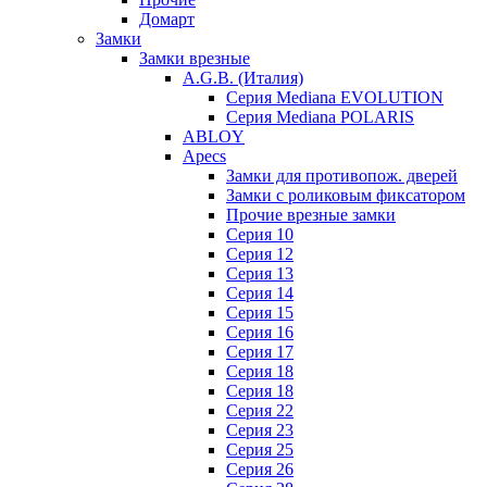
Домарт
Замки
Замки врезные
A.G.B. (Италия)
Серия Mediana EVOLUTION
Серия Mediana POLARIS
ABLOY
Apecs
Замки для противопож. дверей
Замки с роликовым фиксатором
Прочие врезные замки
Серия 10
Серия 12
Серия 13
Серия 14
Серия 15
Серия 16
Серия 17
Серия 18
Серия 18
Серия 22
Серия 23
Серия 25
Серия 26