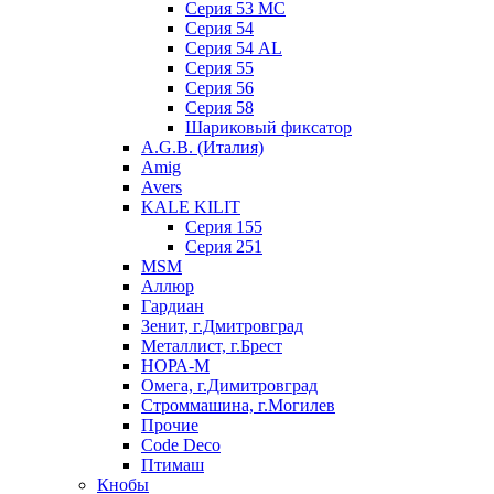
Серия 53 МC
Серия 54
Серия 54 AL
Серия 55
Серия 56
Серия 58
Шариковый фиксатор
A.G.B. (Италия)
Amig
Avers
KALE KILIT
Серия 155
Серия 251
MSM
Аллюр
Гардиан
Зенит, г.Дмитровград
Металлист, г.Брест
НОРА-М
Омега, г.Димитровград
Строммашина, г.Могилев
Прочие
Code Deco
Птимаш
Кнобы