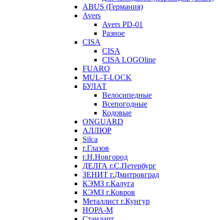
ABUS (Германия)
Avers
Avers PD-01
Разное
CISA
CISA
CISA LOGOline
FUARO
MUL-T-LOCK
БУЛАТ
Велосипедные
Всепогодные
Кодовые
ONGUARD
АЛЛЮР
Silca
г.Глазов
г.Н.Новгород
ДЕЛГА г.С.Петербург
ЗЕНИТ г.Дмитровград
КЭМЗ г.Калуга
КЭМЗ г.Ковров
Металлист г.Кунгур
НОРА-М
Стандарт