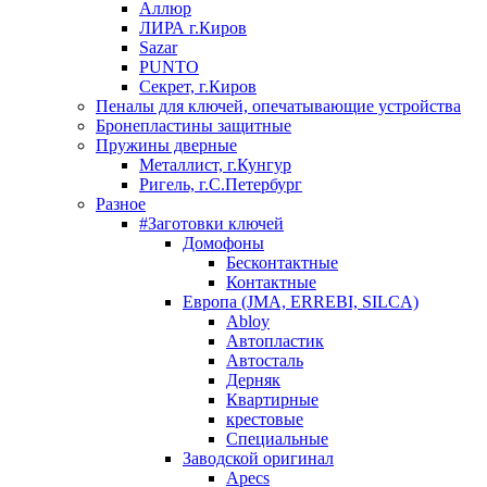
Аллюр
ЛИРА г.Киров
Sazar
PUNTO
Секрет, г.Киров
Пеналы для ключей, опечатывающие устройства
Бронепластины защитные
Пружины дверные
Металлист, г.Кунгур
Ригель, г.С.Петербург
Разное
#Заготовки ключей
Домофоны
Бесконтактные
Контактные
Европа (JMA, ERREBI, SILCA)
Abloy
Автопластик
Автосталь
Дерняк
Квартирные
крестовые
Специальные
Заводской оригинал
Apecs