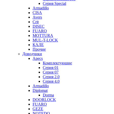
Серия Special
Armadillo
CISA
Avers
Crit
DISEC
FUARO
MOTTURA
MUL-T-LOCK
КАЛЕ
Прочие
Доводчики
Apecs
Комплектующие
Серия 01
Серия 07
Серия 2.0
Серия 4.0
Armadillo
Diplomat
Dorma
DOORLOCK
FUARO
GEZE
NOTEDO