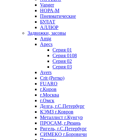
Vanger
НОРА-М
Пневматические
БУЛАТ
АЛЛЮР
Задвижки, засовы
Amig
Apecs
Серия 01
Серия 0108
Серия 02
Серия 03
Avers
Crit (Ритко)
FUARO
г.Киров
г.Москва
г.Омск
Делга, г.С.Петербург
КЭМЗ г.Ковров
Металлист г.Кунгур
ПРОСАМ, г.Рязань
Ригель, г.С.Петербург
СИМЕКО г.Боровичи
Прочие