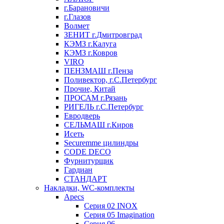
г.Барановичи
г.Глазов
Волмет
ЗЕНИТ г.Дмитровград
КЭМЗ г.Калуга
КЭМЗ г.Ковров
VIRO
ПЕНЗМАШ г.Пенза
Поливектор, г.С.Петербург
Прочие, Китай
ПРОСАМ г.Рязань
РИГЕЛЬ г.С.Петербург
Евродверь
СЕЛЬМАШ г.Киров
Исеть
Securemme цилиндры
CODE DECO
Фурнитурщик
Гардиан
СТАНДАРТ
Накладки, WC-комплекты
Apecs
Cерия 02 INOX
Cерия 05 Imagination
Cерия 06