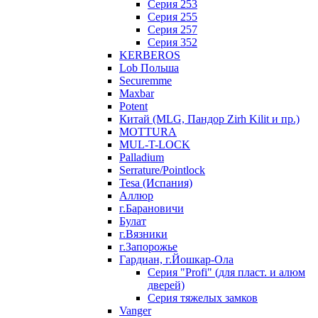
Серия 253
Серия 255
Серия 257
Серия 352
KERBEROS
Lob Польша
Securemme
Maxbar
Potent
Китай (MLG, Пандор Zirh Kilit и пр.)
MOTTURA
MUL-T-LOCK
Palladium
Serrature/Pointlock
Tesa (Испания)
Аллюр
г.Барановичи
Булат
г.Вязники
г.Запорожье
Гардиан, г.Йошкар-Ола
Серия "Profi" (для пласт. и алюм
дверей)
Серия тяжелых замков
Vanger