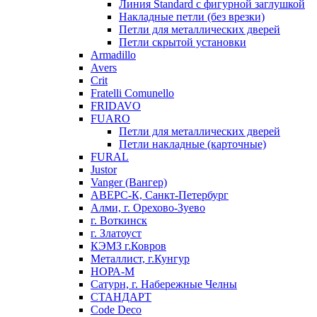
Линия Standard с фигурной заглушкой
Накладные петли (без врезки)
Петли для металлических дверей
Петли скрытой установки
Armadillo
Avers
Crit
Fratelli Comunello
FRIDAVO
FUARO
Петли для металлических дверей
Петли накладные (карточные)
FURAL
Justor
Vanger (Вангер)
АВЕРС-К, Санкт-Петербург
Алми, г. Орехово-Зуево
г. Воткинск
г. Златоуст
КЭМЗ г.Ковров
Металлист, г.Кунгур
НОРА-М
Сатурн, г. Набережные Челны
СТАНДАРТ
Code Deco