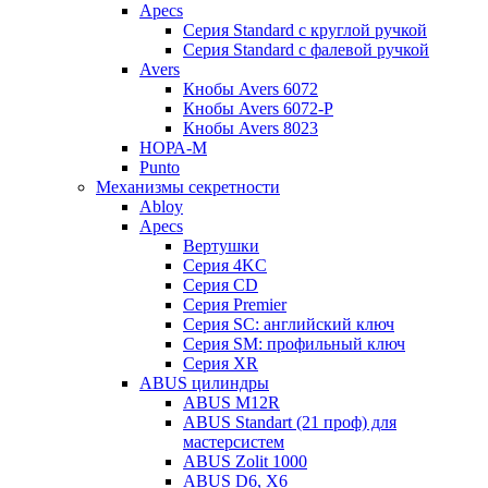
Apecs
Серия Standard с круглой ручкой
Серия Standard с фалевой ручкой
Avers
Кнобы Avers 6072
Кнобы Avers 6072-P
Кнобы Avers 8023
НОРА-М
Punto
Механизмы секретности
Abloy
Apecs
Вертушки
Серия 4KC
Серия CD
Серия Premier
Серия SC: английский ключ
Серия SM: профильный ключ
Серия XR
ABUS цилиндры
ABUS M12R
ABUS Standart (21 проф) для
мастерсистем
ABUS Zolit 1000
ABUS D6, X6