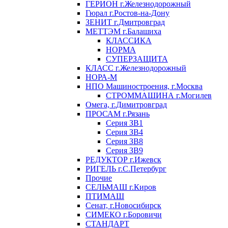
ГЕРИОН г.Железнодорожный
Гюрал г.Ростов-на-Дону
ЗЕНИТ г.Дмитровград
МЕТТЭМ г.Балашиха
КЛАССИКА
НОРМА
СУПЕРЗАЩИТА
КЛАСС г.Железнодорожный
НОРА-М
НПО Машиностроения, г.Москва
СТРОММАШИНА г.Могилев
Омега, г.Димитровград
ПРОСАМ г.Рязань
Серия ЗВ1
Серия ЗВ4
Серия ЗВ8
Серия ЗВ9
РЕДУКТОР г.Ижевск
РИГЕЛЬ г.С.Петербург
Прочие
СЕЛЬМАШ г.Киров
ПТИМАШ
Сенат, г.Новосибирск
СИМЕКО г.Боровичи
СТАНДАРТ