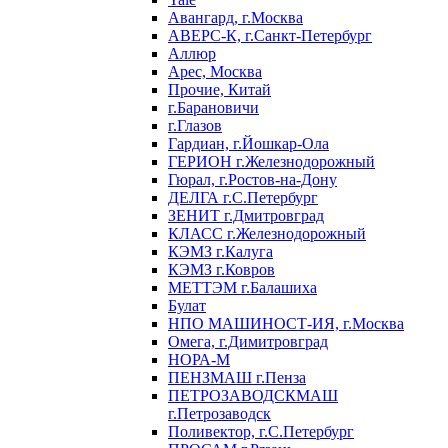
Авангард, г.Москва
АВЕРС-К, г.Санкт-Петербург
Аллюр
Арес, Москва
Прочие, Китай
г.Барановичи
г.Глазов
Гардиан, г.Йошкар-Ола
ГЕРИОН г.Железнодорожный
Гюрал, г.Ростов-на-Дону
ДЕЛГА г.С.Петербург
ЗЕНИТ г.Дмитровград
КЛАСС г.Железнодорожный
КЭМЗ г.Калуга
КЭМЗ г.Ковров
МЕТТЭМ г.Балашиха
Булат
НПО МАШИНОСТ-ИЯ, г.Москва
Омега, г.Димитровград
НОРА-М
ПЕНЗМАШ г.Пенза
ПЕТРОЗАВОДСКМАШ
г.Петрозаводск
Поливектор, г.С.Петербург