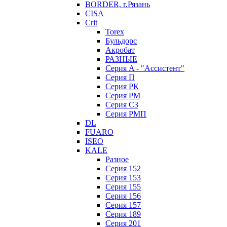
BORDER, г.Рязань
CISA
Crit
Torex
Бульдорс
Акробат
РАЗНЫЕ
Серия A - "Ассистент"
Серия П
Серия РК
Серия РМ
Серия С3
Серия РМП
DL
FUARO
ISEO
KALE
Разное
Серия 152
Серия 153
Серия 155
Серия 156
Серия 157
Серия 189
Серия 201