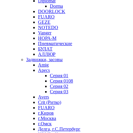
Diplomat
Dorma
DOORLOCK
FUARO
GEZE
NOTEDO
Vanger
НОРА-М
Пневматические
БУЛАТ
АЛЛЮР
Задвижки, засовы
Amig
Apecs
Серия 01
Серия 0108
Серия 02
Серия 03
Avers
Crit (Ритко)
FUARO
г.Киров
г.Москва
г.Омск
Делга, г.С.Петербург