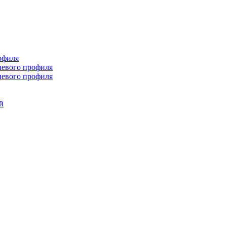
офиля
иевого профиля
иевого профиля
й