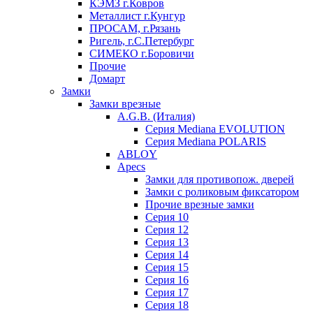
КЭМЗ г.Ковров
Металлист г.Кунгур
ПРОСАМ, г.Рязань
Ригель, г.С.Петербург
СИМЕКО г.Боровичи
Прочие
Домарт
Замки
Замки врезные
A.G.B. (Италия)
Серия Mediana EVOLUTION
Серия Mediana POLARIS
ABLOY
Apecs
Замки для противопож. дверей
Замки с роликовым фиксатором
Прочие врезные замки
Серия 10
Серия 12
Серия 13
Серия 14
Серия 15
Серия 16
Серия 17
Серия 18