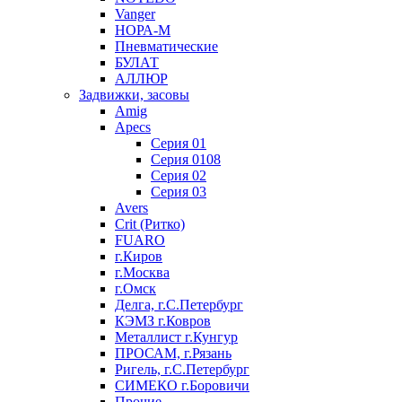
Vanger
НОРА-М
Пневматические
БУЛАТ
АЛЛЮР
Задвижки, засовы
Amig
Apecs
Серия 01
Серия 0108
Серия 02
Серия 03
Avers
Crit (Ритко)
FUARO
г.Киров
г.Москва
г.Омск
Делга, г.С.Петербург
КЭМЗ г.Ковров
Металлист г.Кунгур
ПРОСАМ, г.Рязань
Ригель, г.С.Петербург
СИМЕКО г.Боровичи
Прочие