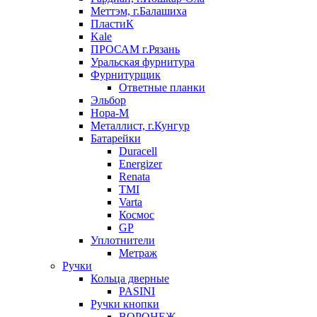
Меттэм, г.Балашиха
ПластиК
Kale
ПРОСАМ г.Рязань
Уральская фурнитура
Фурнитурщик
Ответные планки
Эльбор
Нора-М
Металлист, г.Кунгур
Батарейки
Duracell
Energizer
Renata
TMI
Varta
Космос
GP
Уплотнители
Метраж
Ручки
Кольца дверные
PASINI
Ручки кнопки
ВОРОНЕЖ