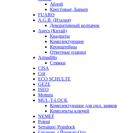
Аблой
Крестовые, Барьер
FUARO
A.G.B. (Италия)
Декоративный колпачок
Apecs (Китай)
Квадраты
Комплектующие
Кронштейны
Ответные планки
Armadillo
Стяжки
CISA
Crit
ECO SCHULTE
GEZE
ISEO
Mottura
MUL-T-LOCK
Комплектующие для цил. замков
Комплекты ключей
NEMEF
Potent
Serrature/ Pointlock
Гардиан, г.Йошкар-Ола