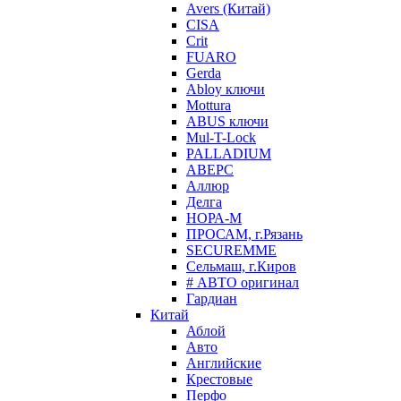
Avers (Китай)
CISA
Crit
FUARO
Gerda
Abloy ключи
Mottura
ABUS ключи
Mul-T-Lock
PALLADIUM
АВЕРС
Аллюр
Делга
НОРА-М
ПРОСАМ, г.Рязань
SECUREMME
Сельмаш, г.Киров
# АВТО оригинал
Гардиан
Китай
Аблой
Авто
Английские
Крестовые
Перфо