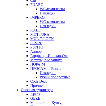
Crit
FUARO
WC-комплекты
Накладки
IMPERO
WC-комплекты
Накладки
KALE
MOTTURA
MUL-T-LOCK
PASINI
PUNTO
Аллюр
Гардиан, г.Йошкар-Ола
Меттэм, г.Балашиха
НОРА-М
ПРОСАМ, г.Рязань
Накладки
Ручки поворотные
Code Deco
Прочие
Оконная фурнитура
Apecs
GEZE
Металлист, г.Кунгур