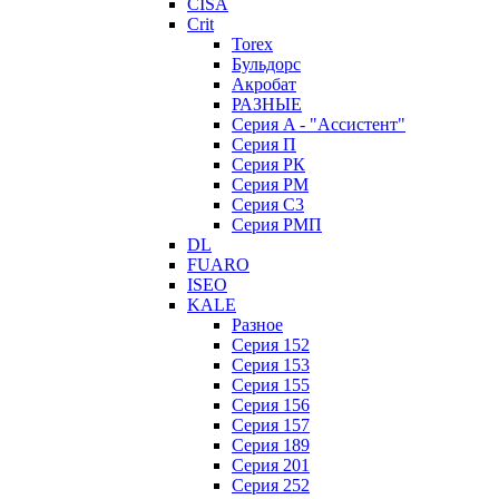
CISA
Crit
Torex
Бульдорс
Акробат
РАЗНЫЕ
Серия A - "Ассистент"
Серия П
Серия РК
Серия РМ
Серия С3
Серия РМП
DL
FUARO
ISEO
KALE
Разное
Серия 152
Серия 153
Серия 155
Серия 156
Серия 157
Серия 189
Серия 201
Серия 252