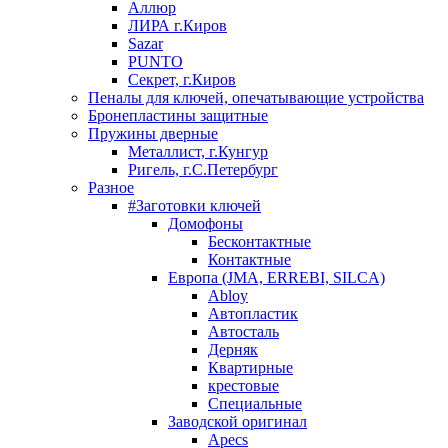
Аллюр
ЛИРА г.Киров
Sazar
PUNTO
Секрет, г.Киров
Пеналы для ключей, опечатывающие устройства
Бронепластины защитные
Пружины дверные
Металлист, г.Кунгур
Ригель, г.С.Петербург
Разное
#Заготовки ключей
Домофоны
Бесконтактные
Контактные
Европа (JMA, ERREBI, SILCA)
Abloy
Автопластик
Автосталь
Дерняк
Квартирные
крестовые
Специальные
Заводской оригинал
Apecs