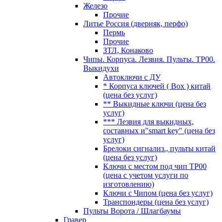
Железо
Прочие
Литье Россия (дверняк, перфо)
Пермь
Прочие
ЗТЛ, Конаково
Чипы. Корпуса. Лезвия. Пульты. TP00.
Выкидухи
Автоключи с ДУ
* Корпуса ключей ( Box ) китай
(цена без услуг)
** Выкидные ключи (цена без
услуг)
*** Лезвия для выкидных,
составных и"smart key" (цена без
услуг)
Брелоки сигнализ., пульты китай
(цена без услуг)
Ключи с местом под чип TP00
(цена с учетом услуги по
изготовлению)
Ключи с Чипом (цена без услуг)
Транспондеры (цена без услуг)
Пульты Ворота / Шлагбаумы
Гравер