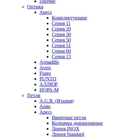
Прочие
Оптика
Apecs
Комплектующие
Серия 11
Серия 20
Серия 30
Серия 50
Серия 51
Серия 60
Серия 15
Armadillo
Avers
Fuaro
PUNTO
АЛЛЮР
НОРА-М
Петли
A.G.B. (Италия)
Amig
Apecs
Ввертные петли
Колпачки декоративные
Линия INOX
Линия Standard