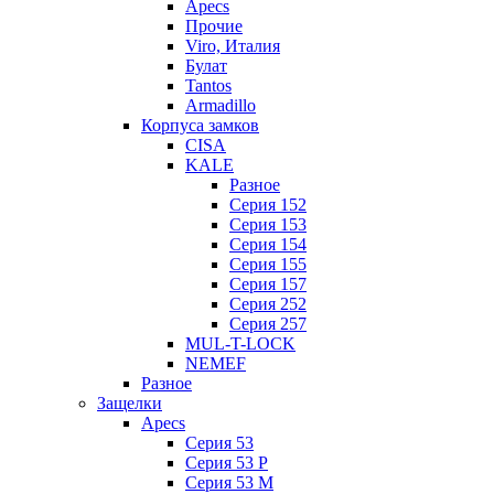
Apecs
Прочие
Viro, Италия
Булат
Tantos
Armadillo
Корпуса замков
CISA
KALE
Разное
Серия 152
Серия 153
Серия 154
Серия 155
Серия 157
Серия 252
Серия 257
MUL-T-LOCK
NEMEF
Разное
Защелки
Apecs
Серия 53
Серия 53 P
Серия 53 М