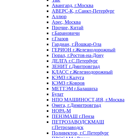
Авангард, г.Москва
АВЕРС-К, г.Санкт-Петербург
Аллюр
Арес, Москва
Прочие, Китай
г.Барановичи
г.Глазов
Гардиан, г.Йошкар-Ола
ГЕРИОН г.Железнодорожный
Гюрал, г.Ростов-на-Дону
ДЕЛГА г.С.Петербург
ЗЕНИТ г.Дмитровград
КЛАСС г.Железнодорожный
КЭМЗ г.Калуга
КЭМЗ г.Ковров
МЕТТЭМ г.Балашиха
Булат
НПО МАШИНОСТ-ИЯ, г.Москва
Омега, г.Димитровград
НОРА-М
ПЕНЗМАШ г.Пенза
ПЕТРОЗАВОДСКМАШ
г.Петрозаводск
Поливектор, г.С.Петербург