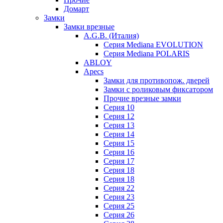
Домарт
Замки
Замки врезные
A.G.B. (Италия)
Серия Mediana EVOLUTION
Серия Mediana POLARIS
ABLOY
Apecs
Замки для противопож. дверей
Замки с роликовым фиксатором
Прочие врезные замки
Серия 10
Серия 12
Серия 13
Серия 14
Серия 15
Серия 16
Серия 17
Серия 18
Серия 18
Серия 22
Серия 23
Серия 25
Серия 26