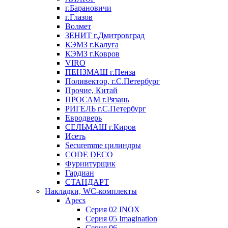
г.Барановичи
г.Глазов
Волмет
ЗЕНИТ г.Дмитровград
КЭМЗ г.Калуга
КЭМЗ г.Ковров
VIRO
ПЕНЗМАШ г.Пенза
Поливектор, г.С.Петербург
Прочие, Китай
ПРОСАМ г.Рязань
РИГЕЛЬ г.С.Петербург
Евродверь
СЕЛЬМАШ г.Киров
Исеть
Securemme цилиндры
CODE DECO
Фурнитурщик
Гардиан
СТАНДАРТ
Накладки, WC-комплекты
Apecs
Cерия 02 INOX
Cерия 05 Imagination
Cерия 06