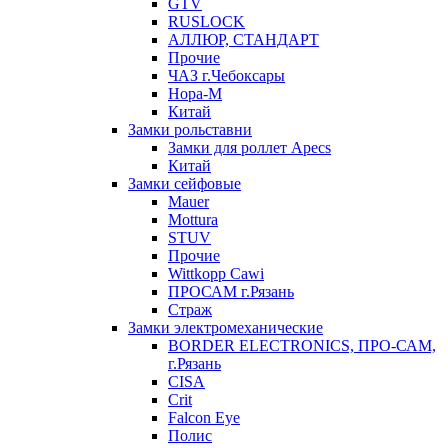
GTV
RUSLOCK
АЛЛЮР, СТАНДАРТ
Прочие
ЧАЗ г.Чебоксары
Нора-М
Китай
Замки рольставни
Замки для роллет Apecs
Китай
Замки сейфовые
Mauer
Mottura
STUV
Прочие
Wittkopp Cawi
ПРОСАМ г.Рязань
Страж
Замки электромеханические
BORDER ELECTRONICS, ПРО-САМ,
г.Рязань
CISA
Crit
Falcon Eye
Полис