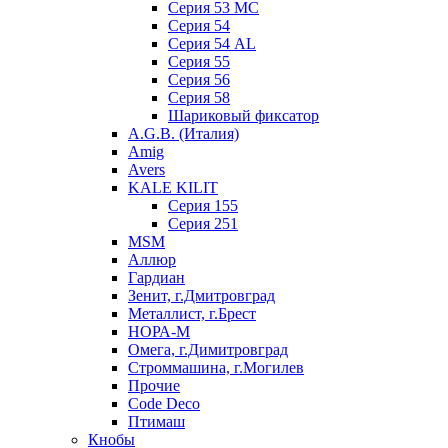
Серия 53 МC
Серия 54
Серия 54 AL
Серия 55
Серия 56
Серия 58
Шариковый фиксатор
A.G.B. (Италия)
Amig
Avers
KALE KILIT
Серия 155
Серия 251
MSM
Аллюр
Гардиан
Зенит, г.Дмитровград
Металлист, г.Брест
НОРА-М
Омега, г.Димитровград
Строммашина, г.Могилев
Прочие
Code Deco
Птимаш
Кнобы