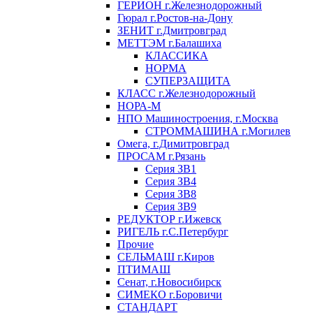
ГЕРИОН г.Железнодорожный
Гюрал г.Ростов-на-Дону
ЗЕНИТ г.Дмитровград
МЕТТЭМ г.Балашиха
КЛАССИКА
НОРМА
СУПЕРЗАЩИТА
КЛАСС г.Железнодорожный
НОРА-М
НПО Машиностроения, г.Москва
СТРОММАШИНА г.Могилев
Омега, г.Димитровград
ПРОСАМ г.Рязань
Серия ЗВ1
Серия ЗВ4
Серия ЗВ8
Серия ЗВ9
РЕДУКТОР г.Ижевск
РИГЕЛЬ г.С.Петербург
Прочие
СЕЛЬМАШ г.Киров
ПТИМАШ
Сенат, г.Новосибирск
СИМЕКО г.Боровичи
СТАНДАРТ