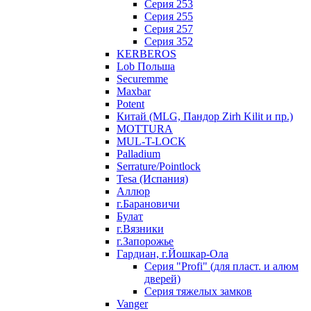
Серия 253
Серия 255
Серия 257
Серия 352
KERBEROS
Lob Польша
Securemme
Maxbar
Potent
Китай (MLG, Пандор Zirh Kilit и пр.)
MOTTURA
MUL-T-LOCK
Palladium
Serrature/Pointlock
Tesa (Испания)
Аллюр
г.Барановичи
Булат
г.Вязники
г.Запорожье
Гардиан, г.Йошкар-Ола
Серия "Profi" (для пласт. и алюм
дверей)
Серия тяжелых замков
Vanger