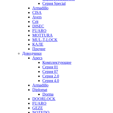
Серия Special
Armadillo
CISA
Avers
Crit
DISEC
FUARO
MOTTURA
MUL-T-LOCK
КАЛЕ
Прочие
Доводчики
Apecs
Комплектующие
Серия 01
Серия 07
Серия 2.0
Серия 4.0
Armadillo
Diplomat
Dorma
DOORLOCK
FUARO
GEZE
NOTEDO