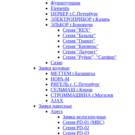
Фурнитурщик
Elementis
ЦЕРБЕР г.С.Петербург
ЭЛЕКТРОПРИБОР г.Казань
ЭЛЬБОР г.Боровичи
Серия "REX"
Серия "Базальт"
Серия "Гранит"
Серия "Кремень"
Серия "Лазурит"
Серия "Рубин", "Сапфир"
Сазар
Замки кодовые
МЕТТЕМ г.Балашиха
НОРА-М
РИГЕЛЬ г. С.Петербург
СЕЛЬМАШ г.Киров
СТРОММАШИНА г.Могилев
AJAX
Замки навесные
Apecs
Замки велосипедные
Серия PD-01 (МВС)
Серия PD-02
Серия PD-03