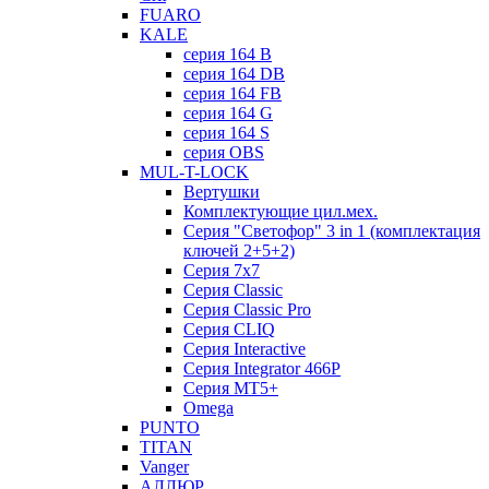
FUARO
KALE
серия 164 B
серия 164 DB
серия 164 FB
серия 164 G
серия 164 S
серия OBS
MUL-T-LOCK
Вертушки
Комплектующие цил.мех.
Серия "Светофор" 3 in 1 (комплектация
ключей 2+5+2)
Серия 7х7
Серия Classic
Серия Classic Pro
Серия CLIQ
Серия Interactive
Серия Integrator 466P
Серия MT5+
Omega
PUNTO
TITAN
Vanger
АЛЛЮР