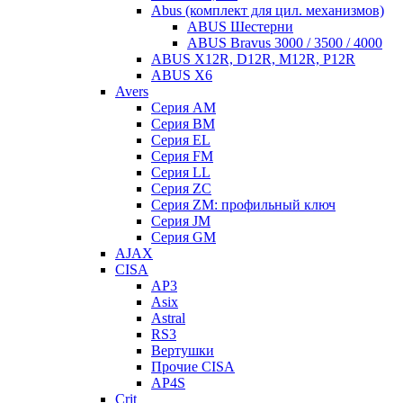
Abus (комплект для цил. механизмов)
ABUS Шестерни
ABUS Bravus 3000 / 3500 / 4000
ABUS X12R, D12R, M12R, P12R
ABUS X6
Avers
Серия AM
Серия BM
Серия EL
Серия FM
Серия LL
Серия ZC
Серия ZM: профильный ключ
Серия JM
Серия GM
AJAX
CISA
AP3
Asix
Astral
RS3
Вертушки
Прочие CISA
AP4S
Crit