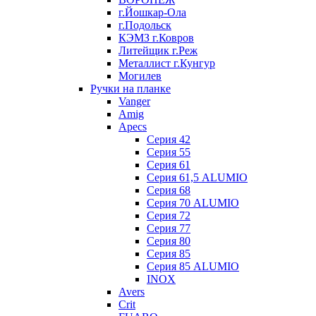
г.Йошкар-Ола
г.Подольск
КЭМЗ г.Ковров
Литейщик г.Реж
Металлист г.Кунгур
Могилев
Ручки на планке
Vanger
Amig
Apecs
Серия 42
Серия 55
Серия 61
Серия 61,5 ALUMIO
Серия 68
Серия 70 ALUMIO
Серия 72
Серия 77
Серия 80
Серия 85
Серия 85 ALUMIO
INOX
Avers
Crit