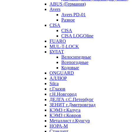
ABUS (Германия)
Avers
Avers PD-01
Разное
CISA
CISA
CISA LOGOline
FUARO
MUL-T-LOCK
БУЛАТ
Велосипедные
Всепогодные
Кодовые
ONGUARD
АЛЛЮР
Silca
г.Глазов
г.Н.Новгород
ДЕЛГА г.С.Петербург
ЗЕНИТ г.Дмитровград
КЭМЗ г.Калуга
КЭМЗ г.Ковров
Металлист г.Кунгур
НОРА-М
Стандарт