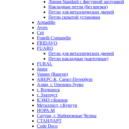
Линия Standard с фигурной заглушкой
Накладные петли (без врезки)
Петли для металлических дверей
Петли скрытой установки
Armadillo
Avers
Crit
Fratelli Comunello
FRIDAVO
FUARO
Петли для металлических дверей
Петли накладные (карточные)
FURAL
Justor
Vanger (Вангер)
АВЕРС-К, Санкт-Петербург
Алми, г. Орехово-Зуево
г. Воткинск
г. Златоуст
КЭМЗ г.Ковров
Металлист, г.Кунгур
НОРА-М
Сатурн, г. Набережные Челны
СТАНДАРТ
Code Deco