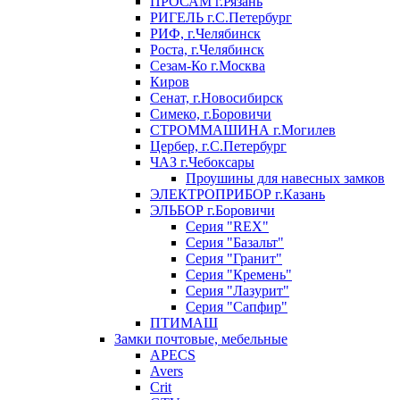
ПРОСАМ г.Рязань
РИГЕЛЬ г.С.Петербург
РИФ, г.Челябинск
Роста, г.Челябинск
Сезам-Ко г.Москва
Киров
Сенат, г.Новосибирск
Симеко, г.Боровичи
СТРОММАШИНА г.Могилев
Цербер, г.С.Петербург
ЧАЗ г.Чебоксары
Проушины для навесных замков
ЭЛЕКТРОПРИБОР г.Казань
ЭЛЬБОР г.Боровичи
Серия "REX"
Серия "Базальт"
Серия "Гранит"
Серия "Кремень"
Серия "Лазурит"
Серия "Сапфир"
ПТИМАШ
Замки почтовые, мебельные
APECS
Avers
Crit