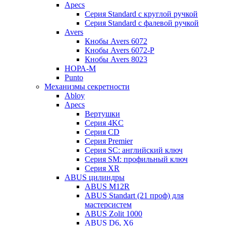
Apecs
Серия Standard с круглой ручкой
Серия Standard с фалевой ручкой
Avers
Кнобы Avers 6072
Кнобы Avers 6072-P
Кнобы Avers 8023
НОРА-М
Punto
Механизмы секретности
Abloy
Apecs
Вертушки
Серия 4KC
Серия CD
Серия Premier
Серия SC: английский ключ
Серия SM: профильный ключ
Серия XR
ABUS цилиндры
ABUS M12R
ABUS Standart (21 проф) для
мастерсистем
ABUS Zolit 1000
ABUS D6, X6