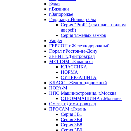
Булат
г.Вязники
г.Запорожье
Гардиан, г.Йошкар-Ола
Серия "Profi" (для пласт. и алюм
дверей)
Серия тяжелых замков
Vanger
ГЕРИОН г.Железнодорожный
Гюрал г.Ростов-на-Дону
ЗЕНИТ г.Дмитровград
МЕТТЭМ г.Балашиха
КЛАССИКА
НОРМА
СУПЕРЗАЩИТА
КЛАСС г.Железнодорожный
НОРА-М
НПО Машиностроения, г.Москва
СТРОММАШИНА г.Могилев
Омега, г.Димитровград
ПРОСАМ г.Рязань
Серия ЗВ1
Серия ЗВ4
Серия ЗВ8
Серия ЗВ9