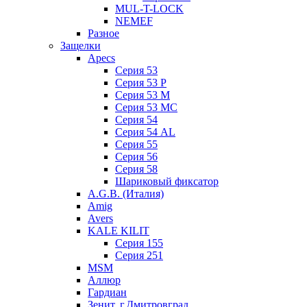
MUL-T-LOCK
NEMEF
Разное
Защелки
Apecs
Серия 53
Серия 53 P
Серия 53 М
Серия 53 МC
Серия 54
Серия 54 AL
Серия 55
Серия 56
Серия 58
Шариковый фиксатор
A.G.B. (Италия)
Amig
Avers
KALE KILIT
Серия 155
Серия 251
MSM
Аллюр
Гардиан
Зенит, г.Дмитровград