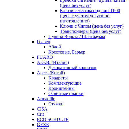
Брелоки сигнализ., пульты китай
(цена без услуг)
Ключи с местом под чип TP00
(цена с учетом услуги по
изготовлению)
Ключи с Чипом (цена без услуг)
Транспондеры (цена без услуг)
Пульты Ворота / Шлагбаумы
Гравер
Аблой
Крестовые, Барьер
FUARO
A.G.B. (Италия)
Декоративный колпачок
Apecs (Китай)
Квадраты
Комплектующие
Кронштейны
Ответные планки
Armadillo
Стяжки
CISA
Crit
ECO SCHULTE
GEZE