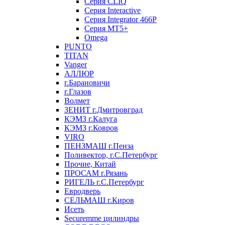
Серия CLIQ
Серия Interactive
Серия Integrator 466P
Серия MT5+
Omega
PUNTO
TITAN
Vanger
АЛЛЮР
г.Барановичи
г.Глазов
Волмет
ЗЕНИТ г.Дмитровград
КЭМЗ г.Калуга
КЭМЗ г.Ковров
VIRO
ПЕНЗМАШ г.Пенза
Поливектор, г.С.Петербург
Прочие, Китай
ПРОСАМ г.Рязань
РИГЕЛЬ г.С.Петербург
Евродверь
СЕЛЬМАШ г.Киров
Исеть
Securemme цилиндры