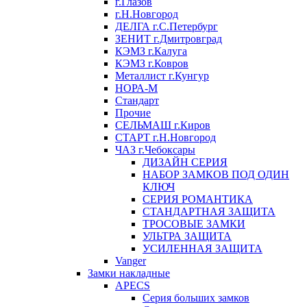
г.Глазов
г.Н.Новгород
ДЕЛГА г.С.Петербург
ЗЕНИТ г.Дмитровград
КЭМЗ г.Калуга
КЭМЗ г.Ковров
Металлист г.Кунгур
НОРА-М
Стандарт
Прочие
СЕЛЬМАШ г.Киров
СТАРТ г.Н.Новгород
ЧАЗ г.Чебоксары
ДИЗАЙН СЕРИЯ
НАБОР ЗАМКОВ ПОД ОДИН
КЛЮЧ
СЕРИЯ РОМАНТИКА
СТАНДАРТНАЯ ЗАЩИТА
ТРОСОВЫЕ ЗАМКИ
УЛЬТРА ЗАЩИТА
УСИЛЕННАЯ ЗАЩИТА
Vanger
Замки накладные
APECS
Серия больших замков