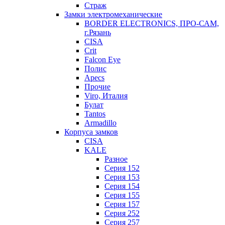
Страж
Замки электромеханические
BORDER ELECTRONICS, ПРО-САМ,
г.Рязань
CISA
Crit
Falcon Eye
Полис
Apecs
Прочие
Viro, Италия
Булат
Tantos
Armadillo
Корпуса замков
CISA
KALE
Разное
Серия 152
Серия 153
Серия 154
Серия 155
Серия 157
Серия 252
Серия 257