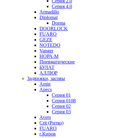
Серия 2.0
Серия 4.0
Armadillo
Diplomat
Dorma
DOORLOCK
FUARO
GEZE
NOTEDO
Vanger
НОРА-М
Пневматические
БУЛАТ
АЛЛЮР
Задвижки, засовы
Amig
Apecs
Серия 01
Серия 0108
Серия 02
Серия 03
Avers
Crit (Ритко)
FUARO
г.Киров