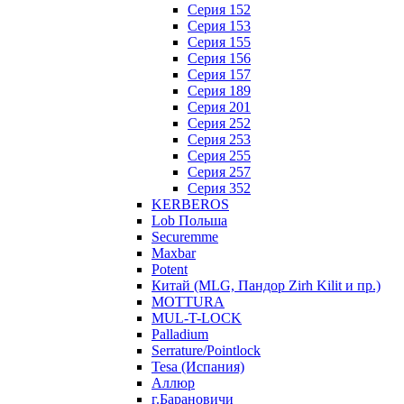
Серия 152
Серия 153
Серия 155
Серия 156
Серия 157
Серия 189
Серия 201
Серия 252
Серия 253
Серия 255
Серия 257
Серия 352
KERBEROS
Lob Польша
Securemme
Maxbar
Potent
Китай (MLG, Пандор Zirh Kilit и пр.)
MOTTURA
MUL-T-LOCK
Palladium
Serrature/Pointlock
Tesa (Испания)
Аллюр
г.Барановичи