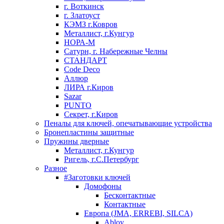
г. Воткинск
г. Златоуст
КЭМЗ г.Ковров
Металлист, г.Кунгур
НОРА-М
Сатурн, г. Набережные Челны
СТАНДАРТ
Code Deco
Аллюр
ЛИРА г.Киров
Sazar
PUNTO
Секрет, г.Киров
Пеналы для ключей, опечатывающие устройства
Бронепластины защитные
Пружины дверные
Металлист, г.Кунгур
Ригель, г.С.Петербург
Разное
#Заготовки ключей
Домофоны
Бесконтактные
Контактные
Европа (JMA, ERREBI, SILCA)
Abloy