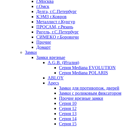
г.Москва
г.Омск
Делга, г.С.Петербург
КЭМЗ г.Ковров
Металлист г.Кунгур
ПРОСАМ, г.Рязань
Ригель, г.С.Петербург
СИМЕКО г.Боровичи
Прочие
Домарт
Замки
Замки врезные
A.G.B. (Италия)
Серия Mediana EVOLUTION
Серия Mediana POLARIS
ABLOY
Apecs
Замки для противопож. дверей
Замки с роликовым фиксатором
Прочие врезные замки
Серия 10
Серия 12
Серия 13
Серия 14
Серия 15