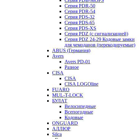
Серия PDB-MOPS
Серия PDR-50
Серия PDR-54
Серия PDS-32
Серия PDS-65
Серия PDS-XS
Серия PDZ (с сигнализацией)
Серия PDZ 24-29 Кодовые замки
для чемоданов (перекодируемые)
ABUS (Германия)
Avers
Avers PD-01
Разное
CISA
CISA
CISA LOGOline
FUARO
MUL-T-LOCK
БУЛАТ
Велосипедные
Всепогодные
Кодовые
ONGUARD
АЛЛЮР
Silca