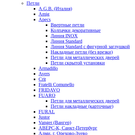
Петли
A.G.B. (Италия)
Amig
Apecs
Ввертные петли
Колпачки декоративные
Линия INOX
Линия Standard
Линия Standard с фигурной заглушкой
Накладные петли (без врезки)
Петли для металлических дверей
Петли скрытой установки
Armadillo
Avers
Crit
Fratelli Comunello
FRIDAVO
FUARO
Петли для металлических дверей
Петли накладные (карточные)
FURAL
Justor
Vanger (Вангер)
АВЕРС-К, Санкт-Петербург
Алми, г. Орехово-Зуево