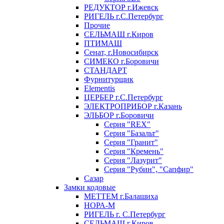
РЕДУКТОР г.Ижевск
РИГЕЛЬ г.С.Петербург
Прочие
СЕЛЬМАШ г.Киров
ПТИМАШ
Сенат, г.Новосибирск
СИМЕКО г.Боровичи
СТАНДАРТ
Фурнитурщик
Elementis
ЦЕРБЕР г.С.Петербург
ЭЛЕКТРОПРИБОР г.Казань
ЭЛЬБОР г.Боровичи
Серия "REX"
Серия "Базальт"
Серия "Гранит"
Серия "Кремень"
Серия "Лазурит"
Серия "Рубин", "Сапфир"
Сазар
Замки кодовые
МЕТТЕМ г.Балашиха
НОРА-М
РИГЕЛЬ г. С.Петербург
СЕЛЬМАШ г.Киров