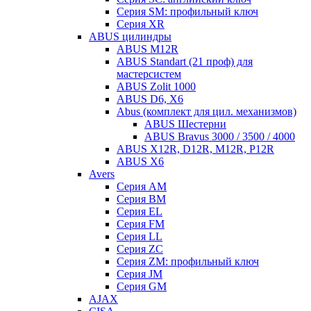
Серия SM: профильный ключ
Серия XR
ABUS цилиндры
ABUS M12R
ABUS Standart (21 проф) для
мастерсистем
ABUS Zolit 1000
ABUS D6, X6
Abus (комплект для цил. механизмов)
ABUS Шестерни
ABUS Bravus 3000 / 3500 / 4000
ABUS X12R, D12R, M12R, P12R
ABUS X6
Avers
Серия AM
Серия BM
Серия EL
Серия FM
Серия LL
Серия ZC
Серия ZM: профильный ключ
Серия JM
Серия GM
AJAX