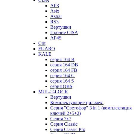
CISA
AP3
Asix
Astral
RS3
Вертушки
Прочие CISA
AP4S
Crit
FUARO
KALE
серия 164 B
серия 164 DB
серия 164 FB
серия 164 G
серия 164 S
серия OBS
MUL-T-LOCK
Вертушки
Комплектующие цил.мех.
Серия "Светофор" 3 in 1 (комплектация
ключей 2+5+2)
Серия 7х7
Серия Classic
Серия Classic Pro