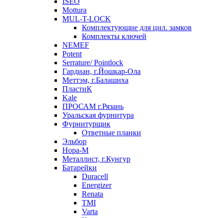
ISEO
Mottura
MUL-T-LOCK
Комплектующие для цил. замков
Комплекты ключей
NEMEF
Potent
Serrature/ Pointlock
Гардиан, г.Йошкар-Ола
Меттэм, г.Балашиха
ПластиК
Kale
ПРОСАМ г.Рязань
Уральская фурнитура
Фурнитурщик
Ответные планки
Эльбор
Нора-М
Металлист, г.Кунгур
Батарейки
Duracell
Energizer
Renata
TMI
Varta