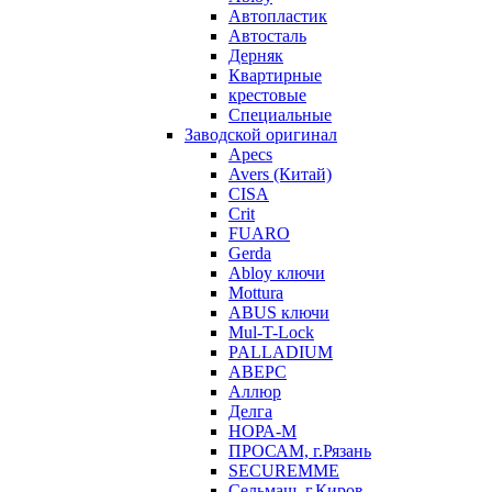
Автопластик
Автосталь
Дерняк
Квартирные
крестовые
Специальные
Заводской оригинал
Apecs
Avers (Китай)
CISA
Crit
FUARO
Gerda
Abloy ключи
Mottura
ABUS ключи
Mul-T-Lock
PALLADIUM
АВЕРС
Аллюр
Делга
НОРА-М
ПРОСАМ, г.Рязань
SECUREMME
Сельмаш, г.Киров