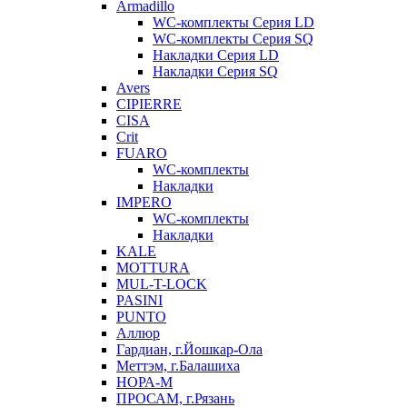
Armadillo
WC-комплекты Серия LD
WC-комплекты Серия SQ
Накладки Серия LD
Накладки Серия SQ
Avers
CIPIERRE
CISA
Crit
FUARO
WC-комплекты
Накладки
IMPERO
WC-комплекты
Накладки
KALE
MOTTURA
MUL-T-LOCK
PASINI
PUNTO
Аллюр
Гардиан, г.Йошкар-Ола
Меттэм, г.Балашиха
НОРА-М
ПРОСАМ, г.Рязань