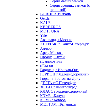
Серия малых замков
Серия средних замков (с
цепочкой)
BORDER, г.Рязань
Gerda
KALE
KERBEROS
MOTTURA
Yale
Авангард, г.Москва
АВЕРС-К, г.Санкт-Петербург
Аллюр
Арес, Москва
Прочие, Китай
г.Барановичи
г.Глазов
Гардиан, г.Йошкар-Ола
ГЕРИОН г.Железнодорожный
Гюрал, г.Ростов-на-Дону
ДЕЛГА г.С.Петербург
ЗЕНИТ г.Дмитровград
КЛАСС г.Железнодорожный
КЭМЗ г.Калуга
КЭМЗ г.Ковров
МЕТТЭМ г.Балашиха