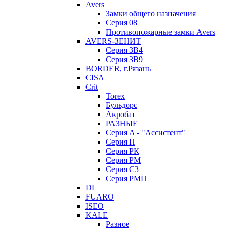
Avers
Замки общего назначения
Серия 08
Противопожарные замки Avers
AVERS-ЗЕНИТ
Серия ЗВ4
Серия ЗВ9
BORDER, г.Рязань
CISA
Crit
Torex
Бульдорс
Акробат
РАЗНЫЕ
Серия A - "Ассистент"
Серия П
Серия РК
Серия РМ
Серия С3
Серия РМП
DL
FUARO
ISEO
KALE
Разное