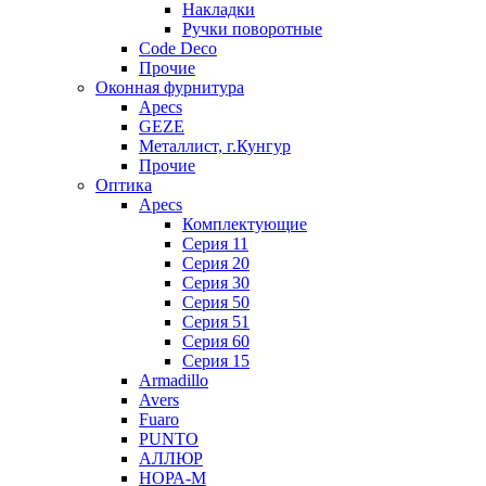
Накладки
Ручки поворотные
Code Deco
Прочие
Оконная фурнитура
Apecs
GEZE
Металлист, г.Кунгур
Прочие
Оптика
Apecs
Комплектующие
Серия 11
Серия 20
Серия 30
Серия 50
Серия 51
Серия 60
Серия 15
Armadillo
Avers
Fuaro
PUNTO
АЛЛЮР
НОРА-М