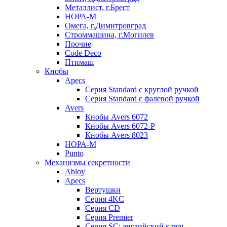
Металлист, г.Брест
НОРА-М
Омега, г.Димитровград
Строммашина, г.Могилев
Прочие
Code Deco
Птимаш
Кнобы
Apecs
Серия Standard с круглой ручкой
Серия Standard с фалевой ручкой
Avers
Кнобы Avers 6072
Кнобы Avers 6072-P
Кнобы Avers 8023
НОРА-М
Punto
Механизмы секретности
Abloy
Apecs
Вертушки
Серия 4KC
Серия CD
Серия Premier
Серия SC: английский ключ