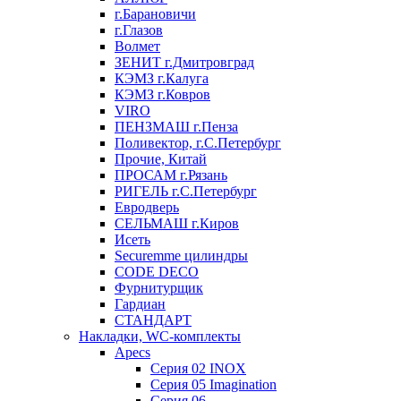
г.Барановичи
г.Глазов
Волмет
ЗЕНИТ г.Дмитровград
КЭМЗ г.Калуга
КЭМЗ г.Ковров
VIRO
ПЕНЗМАШ г.Пенза
Поливектор, г.С.Петербург
Прочие, Китай
ПРОСАМ г.Рязань
РИГЕЛЬ г.С.Петербург
Евродверь
СЕЛЬМАШ г.Киров
Исеть
Securemme цилиндры
CODE DECO
Фурнитурщик
Гардиан
СТАНДАРТ
Накладки, WC-комплекты
Apecs
Cерия 02 INOX
Cерия 05 Imagination
Cерия 06