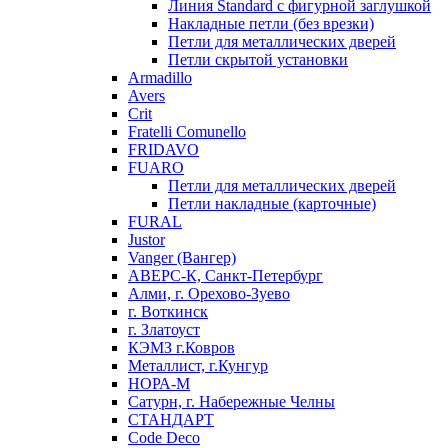
Линия Standard с фигурной заглушкой
Накладные петли (без врезки)
Петли для металлических дверей
Петли скрытой установки
Armadillo
Avers
Crit
Fratelli Comunello
FRIDAVO
FUARO
Петли для металлических дверей
Петли накладные (карточные)
FURAL
Justor
Vanger (Вангер)
АВЕРС-К, Санкт-Петербург
Алми, г. Орехово-Зуево
г. Воткинск
г. Златоуст
КЭМЗ г.Ковров
Металлист, г.Кунгур
НОРА-М
Сатурн, г. Набережные Челны
СТАНДАРТ
Code Deco