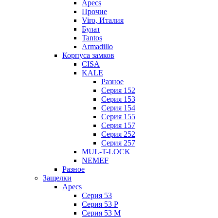
Apecs
Прочие
Viro, Италия
Булат
Tantos
Armadillo
Корпуса замков
CISA
KALE
Разное
Серия 152
Серия 153
Серия 154
Серия 155
Серия 157
Серия 252
Серия 257
MUL-T-LOCK
NEMEF
Разное
Защелки
Apecs
Серия 53
Серия 53 P
Серия 53 М