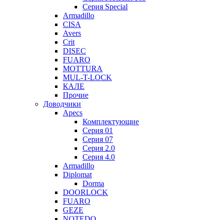
Серия Special
Armadillo
CISA
Avers
Crit
DISEC
FUARO
MOTTURA
MUL-T-LOCK
КАЛЕ
Прочие
Доводчики
Apecs
Комплектующие
Серия 01
Серия 07
Серия 2.0
Серия 4.0
Armadillo
Diplomat
Dorma
DOORLOCK
FUARO
GEZE
NOTEDO