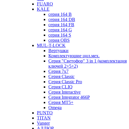
FUARO
KALE
серия 164 B
серия 164 DB
серия 164 FB
серия 164 G
серия 164 S
серия OBS
MUL-T-LOCK
Вертушки
Комплектующие цил.мех.
Серия "Светофор" 3 in 1 (комплектация
ключей 2+5+2)
Серия 7х7
Серия Classic
Серия Classic Pro
Серия CLIQ
Серия Interactive
Серия Integrator 466P
Серия MT5+
Omega
PUNTO
TITAN
Vanger
АЛЛЮР