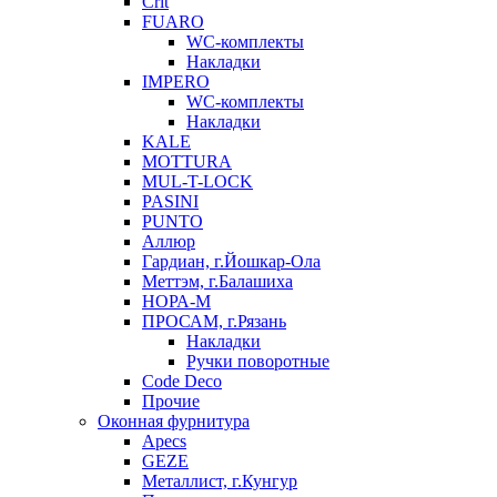
Crit
FUARO
WC-комплекты
Накладки
IMPERO
WC-комплекты
Накладки
KALE
MOTTURA
MUL-T-LOCK
PASINI
PUNTO
Аллюр
Гардиан, г.Йошкар-Ола
Меттэм, г.Балашиха
НОРА-М
ПРОСАМ, г.Рязань
Накладки
Ручки поворотные
Code Deco
Прочие
Оконная фурнитура
Apecs
GEZE
Металлист, г.Кунгур