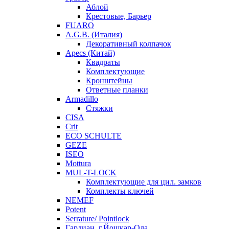
Аблой
Крестовые, Барьер
FUARO
A.G.B. (Италия)
Декоративный колпачок
Apecs (Китай)
Квадраты
Комплектующие
Кронштейны
Ответные планки
Armadillo
Стяжки
CISA
Crit
ECO SCHULTE
GEZE
ISEO
Mottura
MUL-T-LOCK
Комплектующие для цил. замков
Комплекты ключей
NEMEF
Potent
Serrature/ Pointlock
Гардиан, г.Йошкар-Ола