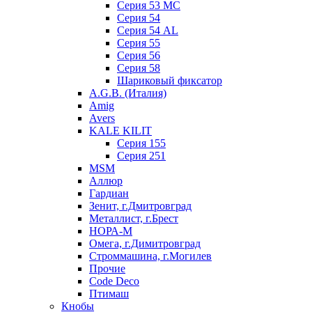
Серия 53 МC
Серия 54
Серия 54 AL
Серия 55
Серия 56
Серия 58
Шариковый фиксатор
A.G.B. (Италия)
Amig
Avers
KALE KILIT
Серия 155
Серия 251
MSM
Аллюр
Гардиан
Зенит, г.Дмитровград
Металлист, г.Брест
НОРА-М
Омега, г.Димитровград
Строммашина, г.Могилев
Прочие
Code Deco
Птимаш
Кнобы