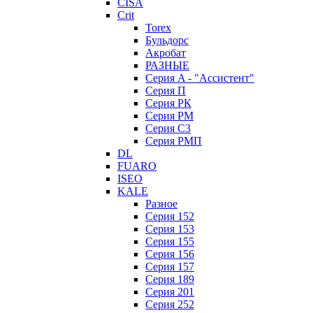
CISA
Crit
Torex
Бульдорс
Акробат
РАЗНЫЕ
Серия A - "Ассистент"
Серия П
Серия РК
Серия РМ
Серия С3
Серия РМП
DL
FUARO
ISEO
KALE
Разное
Серия 152
Серия 153
Серия 155
Серия 156
Серия 157
Серия 189
Серия 201
Серия 252