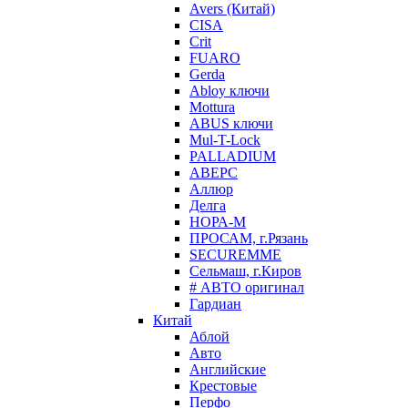
Avers (Китай)
CISA
Crit
FUARO
Gerda
Abloy ключи
Mottura
ABUS ключи
Mul-T-Lock
PALLADIUM
АВЕРС
Аллюр
Делга
НОРА-М
ПРОСАМ, г.Рязань
SECUREMME
Сельмаш, г.Киров
# АВТО оригинал
Гардиан
Китай
Аблой
Авто
Английские
Крестовые
Перфо