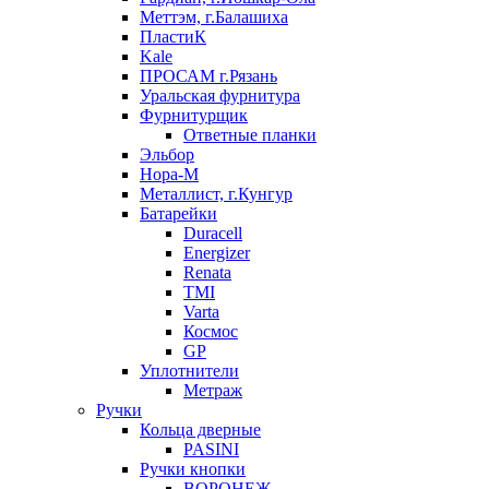
Меттэм, г.Балашиха
ПластиК
Kale
ПРОСАМ г.Рязань
Уральская фурнитура
Фурнитурщик
Ответные планки
Эльбор
Нора-М
Металлист, г.Кунгур
Батарейки
Duracell
Energizer
Renata
TMI
Varta
Космос
GP
Уплотнители
Метраж
Ручки
Кольца дверные
PASINI
Ручки кнопки
ВОРОНЕЖ