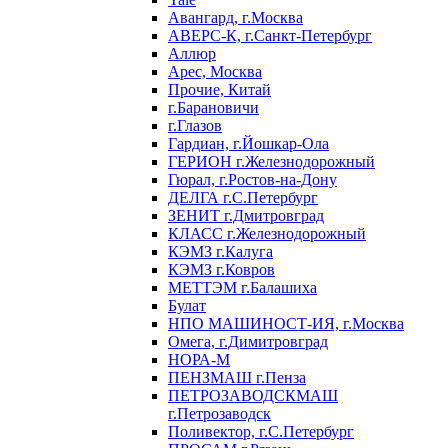
Авангард, г.Москва
АВЕРС-К, г.Санкт-Петербург
Аллюр
Арес, Москва
Прочие, Китай
г.Барановичи
г.Глазов
Гардиан, г.Йошкар-Ола
ГЕРИОН г.Железнодорожный
Гюрал, г.Ростов-на-Дону
ДЕЛГА г.С.Петербург
ЗЕНИТ г.Дмитровград
КЛАСС г.Железнодорожный
КЭМЗ г.Калуга
КЭМЗ г.Ковров
МЕТТЭМ г.Балашиха
Булат
НПО МАШИНОСТ-ИЯ, г.Москва
Омега, г.Димитровград
НОРА-М
ПЕНЗМАШ г.Пенза
ПЕТРОЗАВОДСКМАШ
г.Петрозаводск
Поливектор, г.С.Петербург