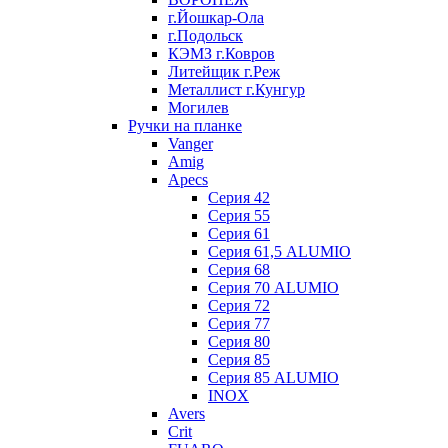
г.Йошкар-Ола
г.Подольск
КЭМЗ г.Ковров
Литейщик г.Реж
Металлист г.Кунгур
Могилев
Ручки на планке
Vanger
Amig
Apecs
Серия 42
Серия 55
Серия 61
Серия 61,5 ALUMIO
Серия 68
Серия 70 ALUMIO
Серия 72
Серия 77
Серия 80
Серия 85
Серия 85 ALUMIO
INOX
Avers
Crit