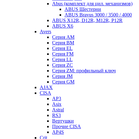
Abus (комплект для цил. механизмов)
ABUS Шестерни
ABUS Bravus 3000 / 3500 / 4000
ABUS X12R, D12R, M12R, P12R
ABUS X6
Avers
Серия AM
Серия BM
Серия EL
Серия FM
Серия LL
Серия ZC
Серия ZM: профильный ключ
Серия JM
Серия GM
AJAX
CISA
AP3
Asix
Astral
RS3
Вертушки
Прочие CISA
AP4S
Crit