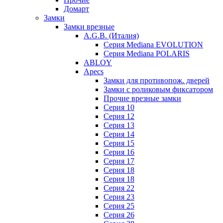
Домарт
Замки
Замки врезные
A.G.B. (Италия)
Серия Mediana EVOLUTION
Серия Mediana POLARIS
ABLOY
Apecs
Замки для противопож. дверей
Замки с роликовым фиксатором
Прочие врезные замки
Серия 10
Серия 12
Серия 13
Серия 14
Серия 15
Серия 16
Серия 17
Серия 18
Серия 18
Серия 22
Серия 23
Серия 25
Серия 26