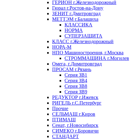
ГЕРИОН г.Железнодорожный
Гюрал г.Ростов-на-Дону
ЗЕНИТ г.Дмитровград
МЕТТЭМ г.Балашиха
КЛАССИКА
НОРМА
СУПЕРЗАЩИТА
КЛАСС г.Железнодорожный
НОРА-М
НПО Машиностроения, г.Москва
СТРОММАШИНА г.Могилев
Омега, г.Димитровград
ПРОСАМ г.Рязань
Серия ЗВ1
Серия ЗВ4
Серия ЗВ8
Серия ЗВ9
РЕДУКТОР г.Ижевск
РИГЕЛЬ г.С.Петербург
Прочие
СЕЛЬМАШ г.Киров
ПТИМАШ
Сенат, г.Новосибирск
СИМЕКО г.Боровичи
СТАНДАРТ