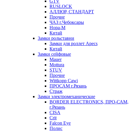
GTV
RUSLOCK
АЛЛЮР, СТАНДАРТ
Прочие
ЧАЗ г.Чебоксары
Нора-М
Китай
Замки рольставни
Замки для роллет Apecs
Китай
Замки сейфовые
Mauer
Mottura
STUV
Прочие
Wittkopp Cawi
ПРОСАМ г.Рязань
Страж
Замки электромеханические
BORDER ELECTRONICS, ПРО-САМ,
г.Рязань
CISA
Crit
Falcon Eye
Полис