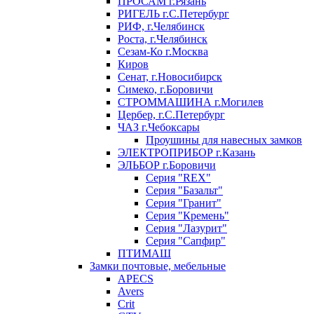
ПРОСАМ г.Рязань
РИГЕЛЬ г.С.Петербург
РИФ, г.Челябинск
Роста, г.Челябинск
Сезам-Ко г.Москва
Киров
Сенат, г.Новосибирск
Симеко, г.Боровичи
СТРОММАШИНА г.Могилев
Цербер, г.С.Петербург
ЧАЗ г.Чебоксары
Проушины для навесных замков
ЭЛЕКТРОПРИБОР г.Казань
ЭЛЬБОР г.Боровичи
Серия "REX"
Серия "Базальт"
Серия "Гранит"
Серия "Кремень"
Серия "Лазурит"
Серия "Сапфир"
ПТИМАШ
Замки почтовые, мебельные
APECS
Avers
Crit