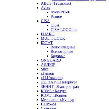
ABUS (Германия)
Avers
Avers PD-01
Разное
CISA
CISA
CISA LOGOline
FUARO
MUL-T-LOCK
БУЛАТ
Велосипедные
Всепогодные
Кодовые
ONGUARD
АЛЛЮР
Silca
г.Глазов
г.Н.Новгород
ДЕЛГА г.С.Петербург
ЗЕНИТ г.Дмитровград
КЭМЗ г.Калуга
КЭМЗ г.Ковров
Металлист г.Кунгур
НОРА-М
Стандарт