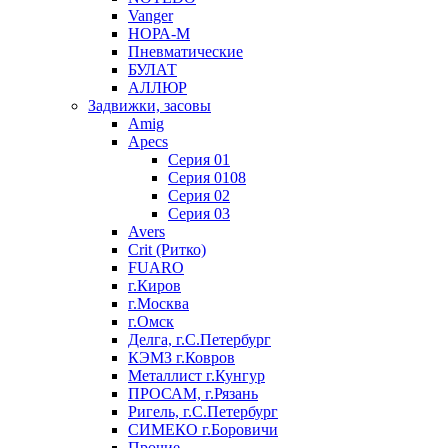
Vanger
НОРА-М
Пневматические
БУЛАТ
АЛЛЮР
Задвижки, засовы
Amig
Apecs
Серия 01
Серия 0108
Серия 02
Серия 03
Avers
Crit (Ритко)
FUARO
г.Киров
г.Москва
г.Омск
Делга, г.С.Петербург
КЭМЗ г.Ковров
Металлист г.Кунгур
ПРОСАМ, г.Рязань
Ригель, г.С.Петербург
СИМЕКО г.Боровичи
Прочие