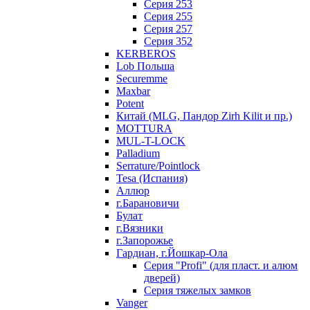
Серия 253
Серия 255
Серия 257
Серия 352
KERBEROS
Lob Польша
Securemme
Maxbar
Potent
Китай (MLG, Пандор Zirh Kilit и пр.)
MOTTURA
MUL-T-LOCK
Palladium
Serrature/Pointlock
Tesa (Испания)
Аллюр
г.Барановичи
Булат
г.Вязники
г.Запорожье
Гардиан, г.Йошкар-Ола
Серия "Profi" (для пласт. и алюм
дверей)
Серия тяжелых замков
Vanger