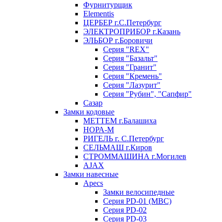
Фурнитурщик
Elementis
ЦЕРБЕР г.С.Петербург
ЭЛЕКТРОПРИБОР г.Казань
ЭЛЬБОР г.Боровичи
Серия "REX"
Серия "Базальт"
Серия "Гранит"
Серия "Кремень"
Серия "Лазурит"
Серия "Рубин", "Сапфир"
Сазар
Замки кодовые
МЕТТЕМ г.Балашиха
НОРА-М
РИГЕЛЬ г. С.Петербург
СЕЛЬМАШ г.Киров
СТРОММАШИНА г.Могилев
AJAX
Замки навесные
Apecs
Замки велосипедные
Серия PD-01 (МВС)
Серия PD-02
Серия PD-03