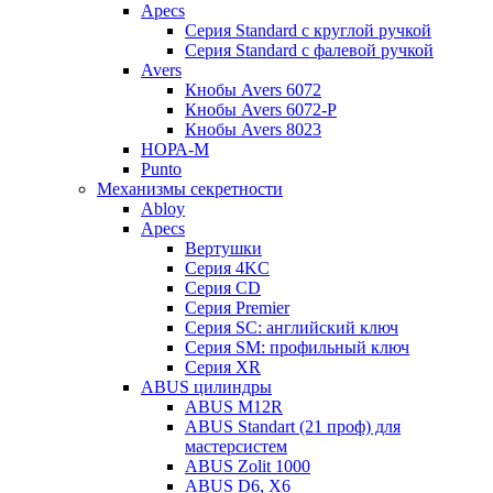
Apecs
Серия Standard с круглой ручкой
Серия Standard с фалевой ручкой
Avers
Кнобы Avers 6072
Кнобы Avers 6072-P
Кнобы Avers 8023
НОРА-М
Punto
Механизмы секретности
Abloy
Apecs
Вертушки
Серия 4KC
Серия CD
Серия Premier
Серия SC: английский ключ
Серия SM: профильный ключ
Серия XR
ABUS цилиндры
ABUS M12R
ABUS Standart (21 проф) для
мастерсистем
ABUS Zolit 1000
ABUS D6, X6