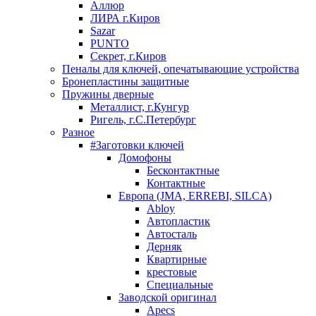
Аллюр
ЛИРА г.Киров
Sazar
PUNTO
Секрет, г.Киров
Пеналы для ключей, опечатывающие устройства
Бронепластины защитные
Пружины дверные
Металлист, г.Кунгур
Ригель, г.С.Петербург
Разное
#Заготовки ключей
Домофоны
Бесконтактные
Контактные
Европа (JMA, ERREBI, SILCA)
Abloy
Автопластик
Автосталь
Дерняк
Квартирные
крестовые
Специальные
Заводской оригинал
Apecs