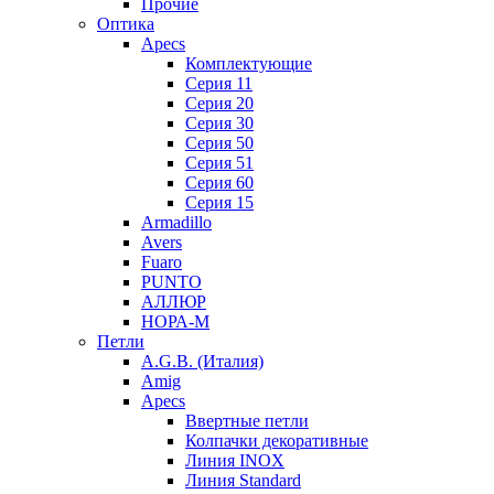
Прочие
Оптика
Apecs
Комплектующие
Серия 11
Серия 20
Серия 30
Серия 50
Серия 51
Серия 60
Серия 15
Armadillo
Avers
Fuaro
PUNTO
АЛЛЮР
НОРА-М
Петли
A.G.B. (Италия)
Amig
Apecs
Ввертные петли
Колпачки декоративные
Линия INOX
Линия Standard