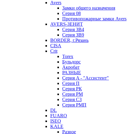
Avers
Замки общего назначения
Серия 08
Противопожарные замки Avers
AVERS-ЗЕНИТ
Серия ЗВ4
Серия ЗВ9
BORDER, г.Рязань
CISA
Crit
Torex
Бульдорс
Акробат
РАЗНЫЕ
Серия A - "Ассистент"
Серия П
Серия РК
Серия РМ
Серия С3
Серия РМП
DL
FUARO
ISEO
KALE
Разное