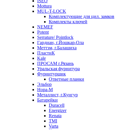
ISEO
Mottura
MUL-T-LOCK
Комплектующие для цил. замков
Комплекты ключей
NEMEF
Potent
Serrature/ Pointlock
Гардиан, г.Йошкар-Ола
Меттэм, г.Балашиха
ПластиК
Kale
ПРОСАМ г.Рязань
Уральская фурнитура
Фурнитурщик
Ответные планки
Эльбор
Нора-М
Металлист, г.Кунгур
Батарейки
Duracell
Energizer
Renata
TMI
Varta