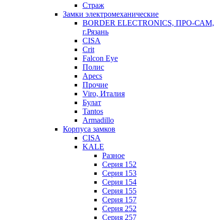
Страж
Замки электромеханические
BORDER ELECTRONICS, ПРО-САМ,
г.Рязань
CISA
Crit
Falcon Eye
Полис
Apecs
Прочие
Viro, Италия
Булат
Tantos
Armadillo
Корпуса замков
CISA
KALE
Разное
Серия 152
Серия 153
Серия 154
Серия 155
Серия 157
Серия 252
Серия 257