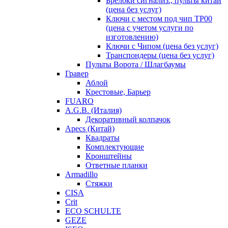
Брелоки сигнализ., пульты китай
(цена без услуг)
Ключи с местом под чип TP00
(цена с учетом услуги по
изготовлению)
Ключи с Чипом (цена без услуг)
Транспондеры (цена без услуг)
Пульты Ворота / Шлагбаумы
Гравер
Аблой
Крестовые, Барьер
FUARO
A.G.B. (Италия)
Декоративный колпачок
Apecs (Китай)
Квадраты
Комплектующие
Кронштейны
Ответные планки
Armadillo
Стяжки
CISA
Crit
ECO SCHULTE
GEZE