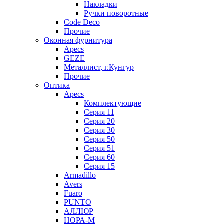
Накладки
Ручки поворотные
Code Deco
Прочие
Оконная фурнитура
Apecs
GEZE
Металлист, г.Кунгур
Прочие
Оптика
Apecs
Комплектующие
Серия 11
Серия 20
Серия 30
Серия 50
Серия 51
Серия 60
Серия 15
Armadillo
Avers
Fuaro
PUNTO
АЛЛЮР
НОРА-М