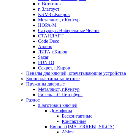
г. Воткинск
г. Златоуст
КЭМЗ г.Ковров
Металлист, г.Кунгур
НОРА-М
Сатурн, г. Набережные Челны
СТАНДАРТ
Code Deco
Аллюр
ЛИРА г.Киров
Sazar
PUNTO
Секрет, г.Киров
Пеналы для ключей, опечатывающие устройства
Бронепластины защитные
Пружины дверные
Металлист, г.Кунгур
Ригель, г.С.Петербург
Разное
#Заготовки ключей
Домофоны
Бесконтактные
Контактные
Европа (JMA, ERREBI, SILCA)
Abloy