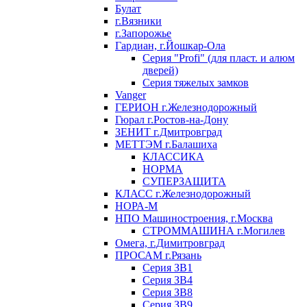
Булат
г.Вязники
г.Запорожье
Гардиан, г.Йошкар-Ола
Серия "Profi" (для пласт. и алюм
дверей)
Серия тяжелых замков
Vanger
ГЕРИОН г.Железнодорожный
Гюрал г.Ростов-на-Дону
ЗЕНИТ г.Дмитровград
МЕТТЭМ г.Балашиха
КЛАССИКА
НОРМА
СУПЕРЗАЩИТА
КЛАСС г.Железнодорожный
НОРА-М
НПО Машиностроения, г.Москва
СТРОММАШИНА г.Могилев
Омега, г.Димитровград
ПРОСАМ г.Рязань
Серия ЗВ1
Серия ЗВ4
Серия ЗВ8
Серия ЗВ9