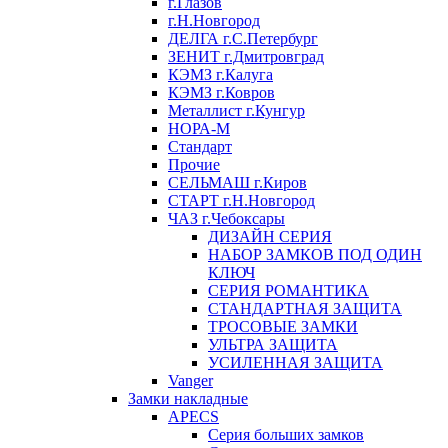
г.Глазов
г.Н.Новгород
ДЕЛГА г.С.Петербург
ЗЕНИТ г.Дмитровград
КЭМЗ г.Калуга
КЭМЗ г.Ковров
Металлист г.Кунгур
НОРА-М
Стандарт
Прочие
СЕЛЬМАШ г.Киров
СТАРТ г.Н.Новгород
ЧАЗ г.Чебоксары
ДИЗАЙН СЕРИЯ
НАБОР ЗАМКОВ ПОД ОДИН
КЛЮЧ
СЕРИЯ РОМАНТИКА
СТАНДАРТНАЯ ЗАЩИТА
ТРОСОВЫЕ ЗАМКИ
УЛЬТРА ЗАЩИТА
УСИЛЕННАЯ ЗАЩИТА
Vanger
Замки накладные
APECS
Серия больших замков