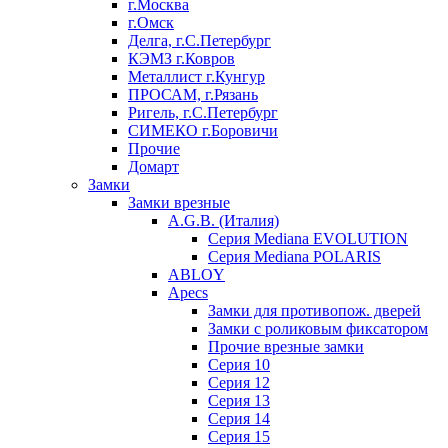
г.Москва
г.Омск
Делга, г.С.Петербург
КЭМЗ г.Ковров
Металлист г.Кунгур
ПРОСАМ, г.Рязань
Ригель, г.С.Петербург
СИМЕКО г.Боровичи
Прочие
Домарт
Замки
Замки врезные
A.G.B. (Италия)
Серия Mediana EVOLUTION
Серия Mediana POLARIS
ABLOY
Apecs
Замки для противопож. дверей
Замки с роликовым фиксатором
Прочие врезные замки
Серия 10
Серия 12
Серия 13
Серия 14
Серия 15