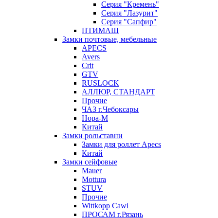
Серия "Кремень"
Серия "Лазурит"
Серия "Сапфир"
ПТИМАШ
Замки почтовые, мебельные
APECS
Avers
Crit
GTV
RUSLOCK
АЛЛЮР, СТАНДАРТ
Прочие
ЧАЗ г.Чебоксары
Нора-М
Китай
Замки рольставни
Замки для роллет Apecs
Китай
Замки сейфовые
Mauer
Mottura
STUV
Прочие
Wittkopp Cawi
ПРОСАМ г.Рязань