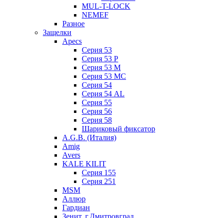
MUL-T-LOCK
NEMEF
Разное
Защелки
Apecs
Серия 53
Серия 53 P
Серия 53 М
Серия 53 МC
Серия 54
Серия 54 AL
Серия 55
Серия 56
Серия 58
Шариковый фиксатор
A.G.B. (Италия)
Amig
Avers
KALE KILIT
Серия 155
Серия 251
MSM
Аллюр
Гардиан
Зенит, г.Дмитровград