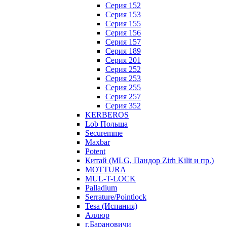
Серия 152
Серия 153
Серия 155
Серия 156
Серия 157
Серия 189
Серия 201
Серия 252
Серия 253
Серия 255
Серия 257
Серия 352
KERBEROS
Lob Польша
Securemme
Maxbar
Potent
Китай (MLG, Пандор Zirh Kilit и пр.)
MOTTURA
MUL-T-LOCK
Palladium
Serrature/Pointlock
Tesa (Испания)
Аллюр
г.Барановичи