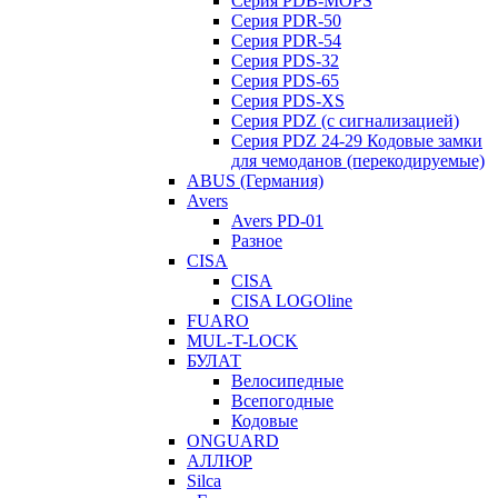
Серия PDB-MOPS
Серия PDR-50
Серия PDR-54
Серия PDS-32
Серия PDS-65
Серия PDS-XS
Серия PDZ (с сигнализацией)
Серия PDZ 24-29 Кодовые замки
для чемоданов (перекодируемые)
ABUS (Германия)
Avers
Avers PD-01
Разное
CISA
CISA
CISA LOGOline
FUARO
MUL-T-LOCK
БУЛАТ
Велосипедные
Всепогодные
Кодовые
ONGUARD
АЛЛЮР
Silca