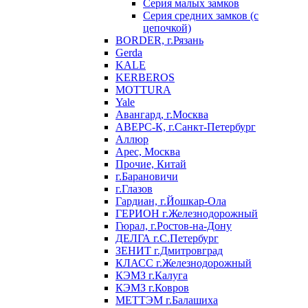
Серия малых замков
Серия средних замков (с
цепочкой)
BORDER, г.Рязань
Gerda
KALE
KERBEROS
MOTTURA
Yale
Авангард, г.Москва
АВЕРС-К, г.Санкт-Петербург
Аллюр
Арес, Москва
Прочие, Китай
г.Барановичи
г.Глазов
Гардиан, г.Йошкар-Ола
ГЕРИОН г.Железнодорожный
Гюрал, г.Ростов-на-Дону
ДЕЛГА г.С.Петербург
ЗЕНИТ г.Дмитровград
КЛАСС г.Железнодорожный
КЭМЗ г.Калуга
КЭМЗ г.Ковров
МЕТТЭМ г.Балашиха