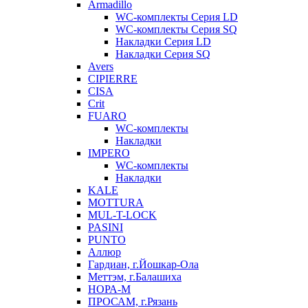
Armadillo
WC-комплекты Серия LD
WC-комплекты Серия SQ
Накладки Серия LD
Накладки Серия SQ
Avers
CIPIERRE
CISA
Crit
FUARO
WC-комплекты
Накладки
IMPERO
WC-комплекты
Накладки
KALE
MOTTURA
MUL-T-LOCK
PASINI
PUNTO
Аллюр
Гардиан, г.Йошкар-Ола
Меттэм, г.Балашиха
НОРА-М
ПРОСАМ, г.Рязань