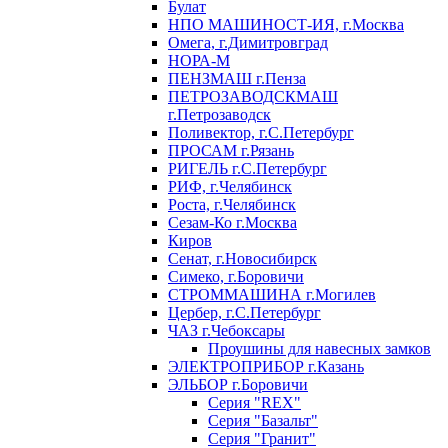
Булат
НПО МАШИНОСТ-ИЯ, г.Москва
Омега, г.Димитровград
НОРА-М
ПЕНЗМАШ г.Пенза
ПЕТРОЗАВОДСКМАШ
г.Петрозаводск
Поливектор, г.С.Петербург
ПРОСАМ г.Рязань
РИГЕЛЬ г.С.Петербург
РИФ, г.Челябинск
Роста, г.Челябинск
Сезам-Ко г.Москва
Киров
Сенат, г.Новосибирск
Симеко, г.Боровичи
СТРОММАШИНА г.Могилев
Цербер, г.С.Петербург
ЧАЗ г.Чебоксары
Проушины для навесных замков
ЭЛЕКТРОПРИБОР г.Казань
ЭЛЬБОР г.Боровичи
Серия "REX"
Серия "Базальт"
Серия "Гранит"