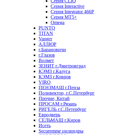
Серия CLIQ
Серия Interactive
Серия Integrator 466P
Серия MT5+
Omega
PUNTO
TITAN
Vanger
АЛЛЮР
г.Барановичи
г.Глазов
Волмет
ЗЕНИТ г.Дмитровград
КЭМЗ г.Калуга
КЭМЗ г.Ковров
VIRO
ПЕНЗМАШ г.Пенза
Поливектор, г.С.Петербург
Прочие, Китай
ПРОСАМ г.Рязань
РИГЕЛЬ г.С.Петербург
Евродверь
СЕЛЬМАШ г.Киров
Исеть
Securemme цилиндры