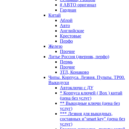
# АВТО оригинал
Гардиан
Китай
Аблой
Авто
Английские
Крестовые
Перфо
Железо
Прочие
Литье Россия (дверняк, перфо)
Пермь
Прочие
ЗТЛ, Конаково
Чипы. Корпуса. Лезвия. Пульты. TP00.
Выкидухи
Автоключи с ДУ
* Корпуса ключей ( Box ) китай
(цена без услуг)
** Выкидные ключи (цена без
услуг)
*** Лезвия для выкидных,
составных и"smart key" (цена без
услуг)