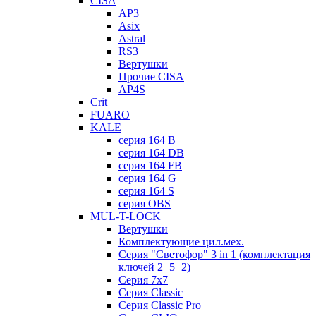
CISA
AP3
Asix
Astral
RS3
Вертушки
Прочие CISA
AP4S
Crit
FUARO
KALE
серия 164 B
серия 164 DB
серия 164 FB
серия 164 G
серия 164 S
серия OBS
MUL-T-LOCK
Вертушки
Комплектующие цил.мех.
Серия "Светофор" 3 in 1 (комплектация
ключей 2+5+2)
Серия 7х7
Серия Classic
Серия Classic Pro