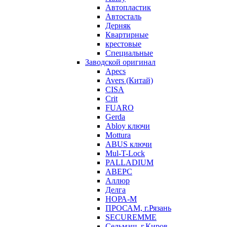
Автопластик
Автосталь
Дерняк
Квартирные
крестовые
Специальные
Заводской оригинал
Apecs
Avers (Китай)
CISA
Crit
FUARO
Gerda
Abloy ключи
Mottura
ABUS ключи
Mul-T-Lock
PALLADIUM
АВЕРС
Аллюр
Делга
НОРА-М
ПРОСАМ, г.Рязань
SECUREMME
Сельмаш, г.Киров