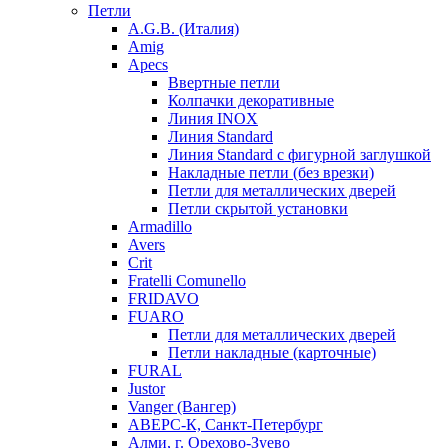
Петли
A.G.B. (Италия)
Amig
Apecs
Ввертные петли
Колпачки декоративные
Линия INOX
Линия Standard
Линия Standard с фигурной заглушкой
Накладные петли (без врезки)
Петли для металлических дверей
Петли скрытой установки
Armadillo
Avers
Crit
Fratelli Comunello
FRIDAVO
FUARO
Петли для металлических дверей
Петли накладные (карточные)
FURAL
Justor
Vanger (Вангер)
АВЕРС-К, Санкт-Петербург
Алми, г. Орехово-Зуево