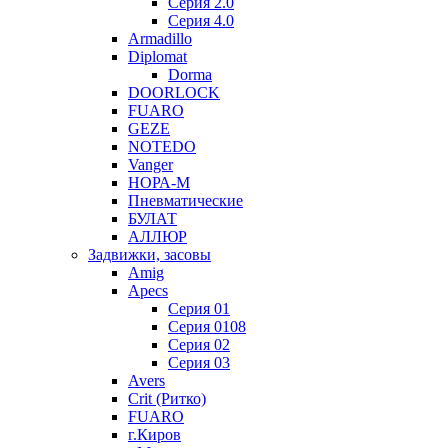
Серия 2.0
Серия 4.0
Armadillo
Diplomat
Dorma
DOORLOCK
FUARO
GEZE
NOTEDO
Vanger
НОРА-М
Пневматические
БУЛАТ
АЛЛЮР
Задвижки, засовы
Amig
Apecs
Серия 01
Серия 0108
Серия 02
Серия 03
Avers
Crit (Ритко)
FUARO
г.Киров