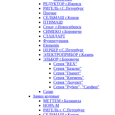
РЕДУКТОР г.Ижевск
РИГЕЛЬ г.С.Петербург
Прочие
СЕЛЬМАШ г.Киров
ПТИМАШ
Сенат, г.Новосибирск
СИМЕКО г.Боровичи
СТАНДАРТ
Фурнитурщик
Elementis
ЦЕРБЕР г.С.Петербург
ЭЛЕКТРОПРИБОР г.Казань
ЭЛЬБОР г.Боровичи
Серия "REX"
Серия "Базальт"
Серия "Гранит"
Серия "Кремень"
Серия "Лазурит"
Серия "Рубин", "Сапфир"
Сазар
Замки кодовые
МЕТТЕМ г.Балашиха
НОРА-М
РИГЕЛЬ г. С.Петербург
СЕЛЬМАШ г.Киров