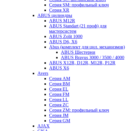
Серия SM: профильный ключ
Серия XR
ABUS цилиндры
ABUS M12R
ABUS Standart (21 проф) для
мастерсистем
ABUS Zolit 1000
ABUS D6, X6
Abus (комплект для цил. механизмов)
ABUS Шестерни
ABUS Bravus 3000 / 3500 / 4000
ABUS X12R, D12R, M12R, P12R
ABUS X6
Avers
Серия AM
Серия BM
Серия EL
Серия FM
Серия LL
Серия ZC
Серия ZM: профильный ключ
Серия JM
Серия GM
AJAX