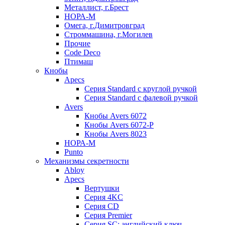
Металлист, г.Брест
НОРА-М
Омега, г.Димитровград
Строммашина, г.Могилев
Прочие
Code Deco
Птимаш
Кнобы
Apecs
Серия Standard с круглой ручкой
Серия Standard с фалевой ручкой
Avers
Кнобы Avers 6072
Кнобы Avers 6072-P
Кнобы Avers 8023
НОРА-М
Punto
Механизмы секретности
Abloy
Apecs
Вертушки
Серия 4KC
Серия CD
Серия Premier
Серия SC: английский ключ