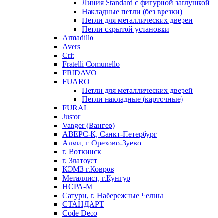
Линия Standard с фигурной заглушкой
Накладные петли (без врезки)
Петли для металлических дверей
Петли скрытой установки
Armadillo
Avers
Crit
Fratelli Comunello
FRIDAVO
FUARO
Петли для металлических дверей
Петли накладные (карточные)
FURAL
Justor
Vanger (Вангер)
АВЕРС-К, Санкт-Петербург
Алми, г. Орехово-Зуево
г. Воткинск
г. Златоуст
КЭМЗ г.Ковров
Металлист, г.Кунгур
НОРА-М
Сатурн, г. Набережные Челны
СТАНДАРТ
Code Deco