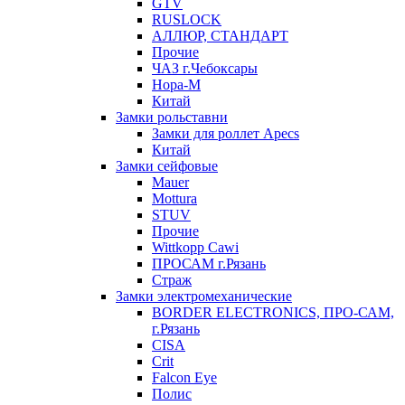
GTV
RUSLOCK
АЛЛЮР, СТАНДАРТ
Прочие
ЧАЗ г.Чебоксары
Нора-М
Китай
Замки рольставни
Замки для роллет Apecs
Китай
Замки сейфовые
Mauer
Mottura
STUV
Прочие
Wittkopp Cawi
ПРОСАМ г.Рязань
Страж
Замки электромеханические
BORDER ELECTRONICS, ПРО-САМ,
г.Рязань
CISA
Crit
Falcon Eye
Полис