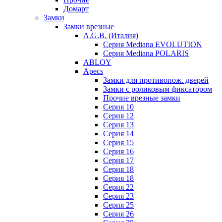
Домарт
Замки
Замки врезные
A.G.B. (Италия)
Серия Mediana EVOLUTION
Серия Mediana POLARIS
ABLOY
Apecs
Замки для противопож. дверей
Замки с роликовым фиксатором
Прочие врезные замки
Серия 10
Серия 12
Серия 13
Серия 14
Серия 15
Серия 16
Серия 17
Серия 18
Серия 18
Серия 22
Серия 23
Серия 25
Серия 26