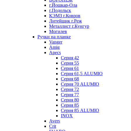
г.Йошкар-Ола
г.Подольск
КЭМЗ г.Ковров
Литейщик г.Реж
Металлист г.Кунгур
Могилев
Ручки на планке
Vanger
Amig
Apecs
Серия 42
Серия 55
Серия 61
Серия 61,5 ALUMIO
Серия 68
Серия 70 ALUMIO
Серия 72
Серия 77
Серия 80
Серия 85
Серия 85 ALUMIO
INOX
Avers
Crit