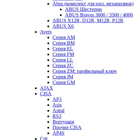
Abus (комплект для цил. механизмов)
ABUS Шестерни
ABUS Bravus 3000 / 3500 / 4000
ABUS X12R, D12R, M12R, P12R
ABUS X6
Avers
Серия AM
Серия BM
Серия EL
Серия FM
Серия LL
Серия ZC
Серия ZM: профильный ключ
Серия JM
Серия GM
AJAX
CISA
AP3
Asix
Astral
RS3
Вертушки
Прочие CISA
AP4S
Crit