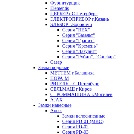
Фурнитурщик
Elementis
ЦЕРБЕР г.С.Петербург
ЭЛЕКТРОПРИБОР г.Казань
ЭЛЬБОР г.Боровичи
Серия "REX"
Серия "Базальт"
Серия "Гранит"
Серия "Кремень"
Серия "Лазурит"
Серия "Рубин", "Сапфир"
Сазар
Замки кодовые
МЕТТЕМ г.Балашиха
НОРА-М
РИГЕЛЬ г. С.Петербург
СЕЛЬМАШ г.Киров
СТРОММАШИНА г.Могилев
AJAX
Замки навесные
Apecs
Замки велосипедные
Серия PD-01 (МВС)
Серия PD-02
Серия PD-03