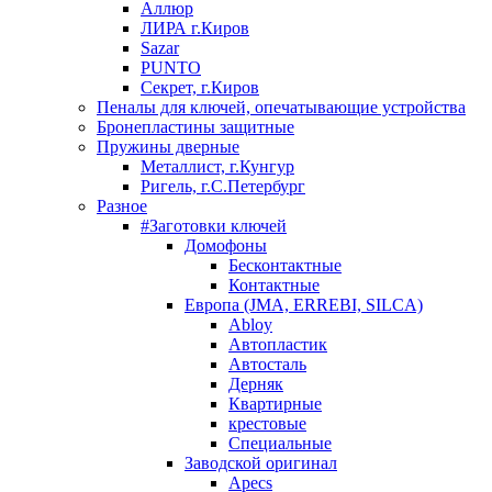
Аллюр
ЛИРА г.Киров
Sazar
PUNTO
Секрет, г.Киров
Пеналы для ключей, опечатывающие устройства
Бронепластины защитные
Пружины дверные
Металлист, г.Кунгур
Ригель, г.С.Петербург
Разное
#Заготовки ключей
Домофоны
Бесконтактные
Контактные
Европа (JMA, ERREBI, SILCA)
Abloy
Автопластик
Автосталь
Дерняк
Квартирные
крестовые
Специальные
Заводской оригинал
Apecs