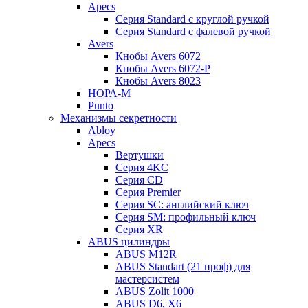
Apecs
Серия Standard с круглой ручкой
Серия Standard с фалевой ручкой
Avers
Кнобы Avers 6072
Кнобы Avers 6072-P
Кнобы Avers 8023
НОРА-М
Punto
Механизмы секретности
Abloy
Apecs
Вертушки
Серия 4KC
Серия CD
Серия Premier
Серия SC: английский ключ
Серия SM: профильный ключ
Серия XR
ABUS цилиндры
ABUS M12R
ABUS Standart (21 проф) для
мастерсистем
ABUS Zolit 1000
ABUS D6, X6