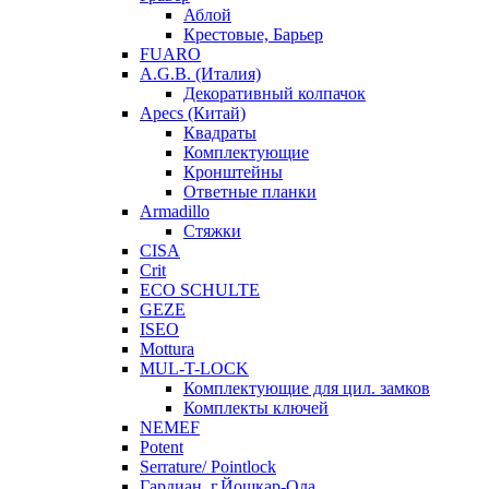
Аблой
Крестовые, Барьер
FUARO
A.G.B. (Италия)
Декоративный колпачок
Apecs (Китай)
Квадраты
Комплектующие
Кронштейны
Ответные планки
Armadillo
Стяжки
CISA
Crit
ECO SCHULTE
GEZE
ISEO
Mottura
MUL-T-LOCK
Комплектующие для цил. замков
Комплекты ключей
NEMEF
Potent
Serrature/ Pointlock
Гардиан, г.Йошкар-Ола