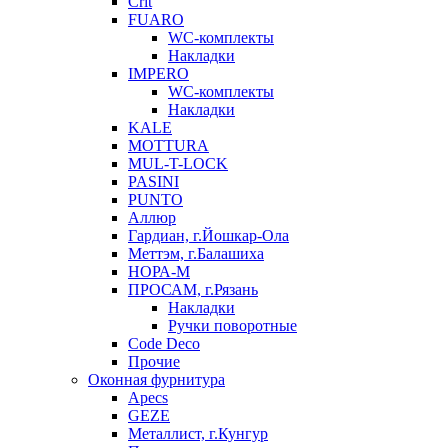
Crit
FUARO
WC-комплекты
Накладки
IMPERO
WC-комплекты
Накладки
KALE
MOTTURA
MUL-T-LOCK
PASINI
PUNTO
Аллюр
Гардиан, г.Йошкар-Ола
Меттэм, г.Балашиха
НОРА-М
ПРОСАМ, г.Рязань
Накладки
Ручки поворотные
Code Deco
Прочие
Оконная фурнитура
Apecs
GEZE
Металлист, г.Кунгур