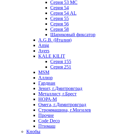
Серия 53 МC
Серия 54
Серия 54 AL
Серия 55
Серия 56
Серия 58
Шариковый фиксатор
A.G.B. (Италия)
Amig
Avers
KALE KILIT
Серия 155
Серия 251
MSM
Аллюр
Гардиан
Зенит, г.Дмитровград
Металлист, г.Брест
НОРА-М
Омега, г.Димитровград
Строммашина, г.Могилев
Прочие
Code Deco
Птимаш
Кнобы