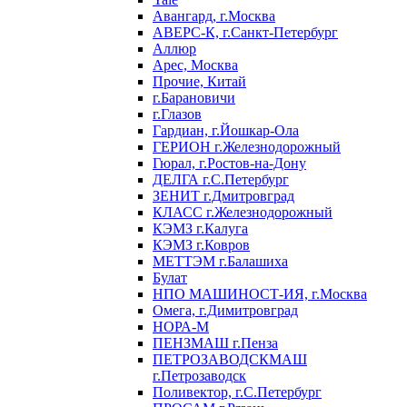
Авангард, г.Москва
АВЕРС-К, г.Санкт-Петербург
Аллюр
Арес, Москва
Прочие, Китай
г.Барановичи
г.Глазов
Гардиан, г.Йошкар-Ола
ГЕРИОН г.Железнодорожный
Гюрал, г.Ростов-на-Дону
ДЕЛГА г.С.Петербург
ЗЕНИТ г.Дмитровград
КЛАСС г.Железнодорожный
КЭМЗ г.Калуга
КЭМЗ г.Ковров
МЕТТЭМ г.Балашиха
Булат
НПО МАШИНОСТ-ИЯ, г.Москва
Омега, г.Димитровград
НОРА-М
ПЕНЗМАШ г.Пенза
ПЕТРОЗАВОДСКМАШ
г.Петрозаводск
Поливектор, г.С.Петербург