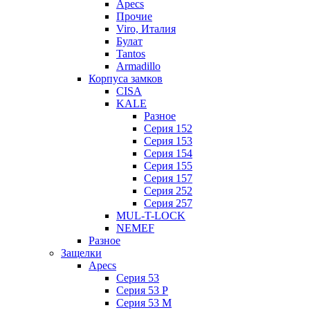
Apecs
Прочие
Viro, Италия
Булат
Tantos
Armadillo
Корпуса замков
CISA
KALE
Разное
Серия 152
Серия 153
Серия 154
Серия 155
Серия 157
Серия 252
Серия 257
MUL-T-LOCK
NEMEF
Разное
Защелки
Apecs
Серия 53
Серия 53 P
Серия 53 М