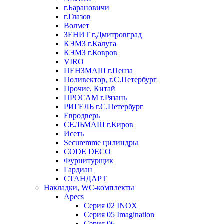
г.Барановичи
г.Глазов
Волмет
ЗЕНИТ г.Дмитровград
КЭМЗ г.Калуга
КЭМЗ г.Ковров
VIRO
ПЕНЗМАШ г.Пенза
Поливектор, г.С.Петербург
Прочие, Китай
ПРОСАМ г.Рязань
РИГЕЛЬ г.С.Петербург
Евродверь
СЕЛЬМАШ г.Киров
Исеть
Securemme цилиндры
CODE DECO
Фурнитурщик
Гардиан
СТАНДАРТ
Накладки, WC-комплекты
Apecs
Cерия 02 INOX
Cерия 05 Imagination
Cерия 06