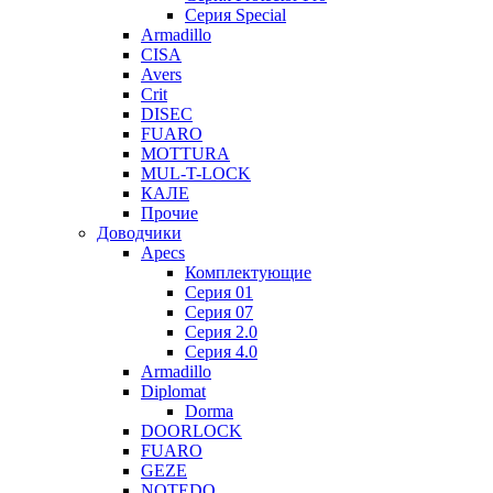
Серия Special
Armadillo
CISA
Avers
Crit
DISEC
FUARO
MOTTURA
MUL-T-LOCK
КАЛЕ
Прочие
Доводчики
Apecs
Комплектующие
Серия 01
Серия 07
Серия 2.0
Серия 4.0
Armadillo
Diplomat
Dorma
DOORLOCK
FUARO
GEZE
NOTEDO