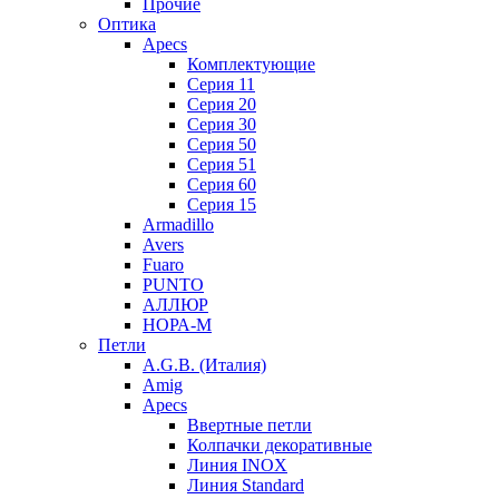
Прочие
Оптика
Apecs
Комплектующие
Серия 11
Серия 20
Серия 30
Серия 50
Серия 51
Серия 60
Серия 15
Armadillo
Avers
Fuaro
PUNTO
АЛЛЮР
НОРА-М
Петли
A.G.B. (Италия)
Amig
Apecs
Ввертные петли
Колпачки декоративные
Линия INOX
Линия Standard