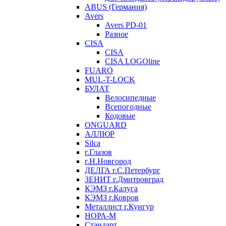
ABUS (Германия)
Avers
Avers PD-01
Разное
CISA
CISA
CISA LOGOline
FUARO
MUL-T-LOCK
БУЛАТ
Велосипедные
Всепогодные
Кодовые
ONGUARD
АЛЛЮР
Silca
г.Глазов
г.Н.Новгород
ДЕЛГА г.С.Петербург
ЗЕНИТ г.Дмитровград
КЭМЗ г.Калуга
КЭМЗ г.Ковров
Металлист г.Кунгур
НОРА-М
Стандарт