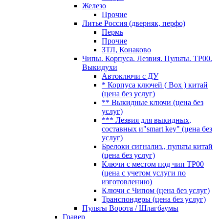
Железо
Прочие
Литье Россия (дверняк, перфо)
Пермь
Прочие
ЗТЛ, Конаково
Чипы. Корпуса. Лезвия. Пульты. TP00.
Выкидухи
Автоключи с ДУ
* Корпуса ключей ( Box ) китай
(цена без услуг)
** Выкидные ключи (цена без
услуг)
*** Лезвия для выкидных,
составных и"smart key" (цена без
услуг)
Брелоки сигнализ., пульты китай
(цена без услуг)
Ключи с местом под чип TP00
(цена с учетом услуги по
изготовлению)
Ключи с Чипом (цена без услуг)
Транспондеры (цена без услуг)
Пульты Ворота / Шлагбаумы
Гравер