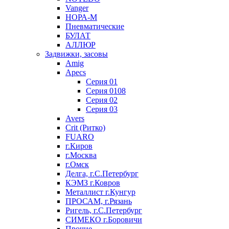
Vanger
НОРА-М
Пневматические
БУЛАТ
АЛЛЮР
Задвижки, засовы
Amig
Apecs
Серия 01
Серия 0108
Серия 02
Серия 03
Avers
Crit (Ритко)
FUARO
г.Киров
г.Москва
г.Омск
Делга, г.С.Петербург
КЭМЗ г.Ковров
Металлист г.Кунгур
ПРОСАМ, г.Рязань
Ригель, г.С.Петербург
СИМЕКО г.Боровичи
Прочие