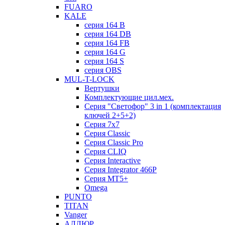
FUARO
KALE
серия 164 B
серия 164 DB
серия 164 FB
серия 164 G
серия 164 S
серия OBS
MUL-T-LOCK
Вертушки
Комплектующие цил.мех.
Серия "Светофор" 3 in 1 (комплектация
ключей 2+5+2)
Серия 7х7
Серия Classic
Серия Classic Pro
Серия CLIQ
Серия Interactive
Серия Integrator 466P
Серия MT5+
Omega
PUNTO
TITAN
Vanger
АЛЛЮР