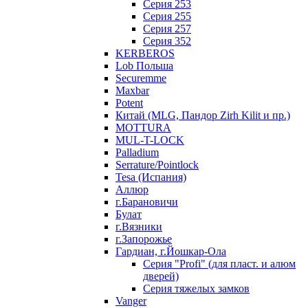
Серия 253
Серия 255
Серия 257
Серия 352
KERBEROS
Lob Польша
Securemme
Maxbar
Potent
Китай (MLG, Пандор Zirh Kilit и пр.)
MOTTURA
MUL-T-LOCK
Palladium
Serrature/Pointlock
Tesa (Испания)
Аллюр
г.Барановичи
Булат
г.Вязники
г.Запорожье
Гардиан, г.Йошкар-Ола
Серия "Profi" (для пласт. и алюм
дверей)
Серия тяжелых замков
Vanger