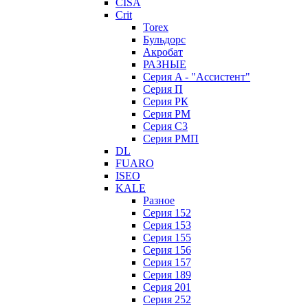
CISA
Crit
Torex
Бульдорс
Акробат
РАЗНЫЕ
Серия A - "Ассистент"
Серия П
Серия РК
Серия РМ
Серия С3
Серия РМП
DL
FUARO
ISEO
KALE
Разное
Серия 152
Серия 153
Серия 155
Серия 156
Серия 157
Серия 189
Серия 201
Серия 252