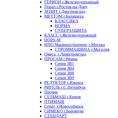
ГЕРИОН г.Железнодорожный
Гюрал г.Ростов-на-Дону
ЗЕНИТ г.Дмитровград
МЕТТЭМ г.Балашиха
КЛАССИКА
НОРМА
СУПЕРЗАЩИТА
КЛАСС г.Железнодорожный
НОРА-М
НПО Машиностроения, г.Москва
СТРОММАШИНА г.Могилев
Омега, г.Димитровград
ПРОСАМ г.Рязань
Серия ЗВ1
Серия ЗВ4
Серия ЗВ8
Серия ЗВ9
РЕДУКТОР г.Ижевск
РИГЕЛЬ г.С.Петербург
Прочие
СЕЛЬМАШ г.Киров
ПТИМАШ
Сенат, г.Новосибирск
СИМЕКО г.Боровичи
СТАНДАРТ