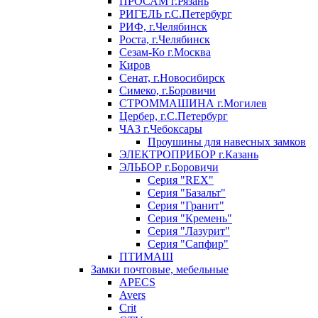
ПРОСАМ г.Рязань
РИГЕЛЬ г.С.Петербург
РИФ, г.Челябинск
Роста, г.Челябинск
Сезам-Ко г.Москва
Киров
Сенат, г.Новосибирск
Симеко, г.Боровичи
СТРОММАШИНА г.Могилев
Цербер, г.С.Петербург
ЧАЗ г.Чебоксары
Проушины для навесных замков
ЭЛЕКТРОПРИБОР г.Казань
ЭЛЬБОР г.Боровичи
Серия "REX"
Серия "Базальт"
Серия "Гранит"
Серия "Кремень"
Серия "Лазурит"
Серия "Сапфир"
ПТИМАШ
Замки почтовые, мебельные
APECS
Avers
Crit