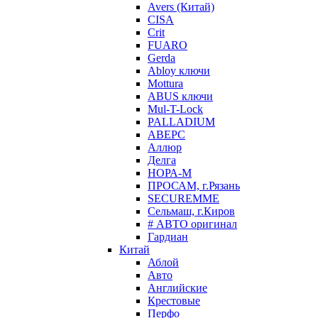
Avers (Китай)
CISA
Crit
FUARO
Gerda
Abloy ключи
Mottura
ABUS ключи
Mul-T-Lock
PALLADIUM
АВЕРС
Аллюр
Делга
НОРА-М
ПРОСАМ, г.Рязань
SECUREMME
Сельмаш, г.Киров
# АВТО оригинал
Гардиан
Китай
Аблой
Авто
Английские
Крестовые
Перфо