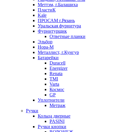
Меттэм, г.Балашиха
ПластиК
Kale
ПРОСАМ г.Рязань
Уральская фурнитура
Фурнитурщик
Ответные планки
Эльбор
Нора-М
Металлист, г.Кунгур
Батарейки
Duracell
Energizer
Renata
TMI
Varta
Космос
GP
Уплотнители
Метраж
Ручки
Кольца дверные
PASINI
Ручки кнопки
ВОРОНЕЖ