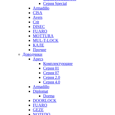
Серия Special
Armadillo
CISA
Avers
Crit
DISEC
FUARO
MOTTURA
MUL-T-LOCK
КАЛЕ
Прочие
Доводчики
Apecs
Комплектующие
Серия 01
Серия 07
Серия 2.0
Серия 4.0
Armadillo
Diplomat
Dorma
DOORLOCK
FUARO
GEZE
NOTEDO