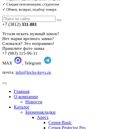
✓ Скидки пенсионерам, студентам
✓ Обмен, возврат, подбор товара
+7 (3812)
331-881
Устали искать нужный замок?
Нет марки врезного замка?
Сломался? Это поправимо!
Пришлите фото замка
+7 (983) 115-96-11
MAX
, Telegram
почта:
info@locks-keys.ru
Главная
О компании
Новости
Каталог
Броненакладки
Apecs
Серия Basic
Серия Protector Pro