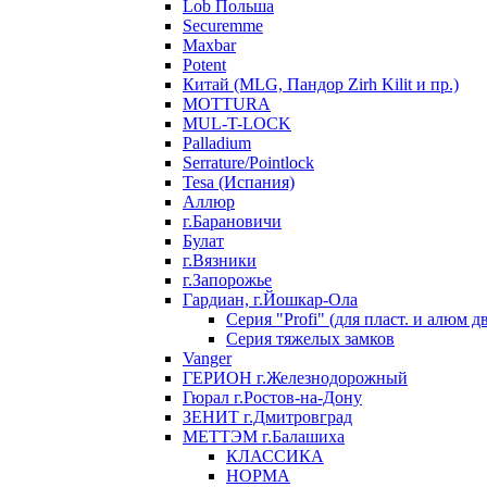
Lob Польша
Securemme
Maxbar
Potent
Китай (MLG, Пандор Zirh Kilit и пр.)
MOTTURA
MUL-T-LOCK
Palladium
Serrature/Pointlock
Tesa (Испания)
Аллюр
г.Барановичи
Булат
г.Вязники
г.Запорожье
Гардиан, г.Йошкар-Ола
Серия "Profi" (для пласт. и алюм д
Серия тяжелых замков
Vanger
ГЕРИОН г.Железнодорожный
Гюрал г.Ростов-на-Дону
ЗЕНИТ г.Дмитровград
МЕТТЭМ г.Балашиха
КЛАССИКА
НОРМА