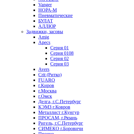
Vanger
НОРА-М
Пневматические
БУЛАТ
АЛЛЮР
Задвижки, засовы
Amig
Apecs
Серия 01
Серия 0108
Серия 02
Серия 03
Avers
Crit (Ритко)
FUARO
г.Киров
г.Москва
г.Омск
Делга, г.С.Петербург
КЭМЗ г.Ковров
Металлист г.Кунгур
ПРОСАМ, г.Рязань
Ригель, г.С.Петербург
СИМЕКО г.Боровичи
Прочие