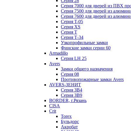
Серия 28
Серия 7000 для дверей из ПВХ пр
Серия 7500 для дверей из алюмин
Серия 7600 для дверей из алюмин
Серия T-05
Серия XS
Серия Т
Серия Т-34
Узкопрофильные замки
Финские замки серии 60
Armadillo
Серия LH 25
Avers
Замки общего назначения
Серия 08
Противопожарные замки Avers
AVERS-ЗЕНИТ
Серия ЗВ4
Серия ЗВ9
BORDER, г.Рязань
CISA
Crit
Torex
Бульдорс
Акробат