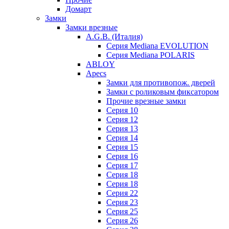
Домарт
Замки
Замки врезные
A.G.B. (Италия)
Серия Mediana EVOLUTION
Серия Mediana POLARIS
ABLOY
Apecs
Замки для противопож. дверей
Замки с роликовым фиксатором
Прочие врезные замки
Серия 10
Серия 12
Серия 13
Серия 14
Серия 15
Серия 16
Серия 17
Серия 18
Серия 18
Серия 22
Серия 23
Серия 25
Серия 26