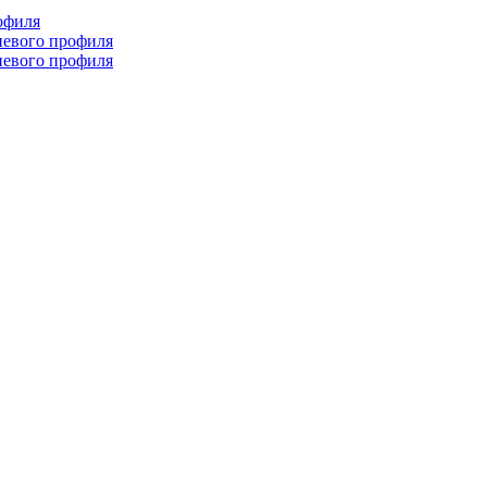
офиля
иевого профиля
иевого профиля