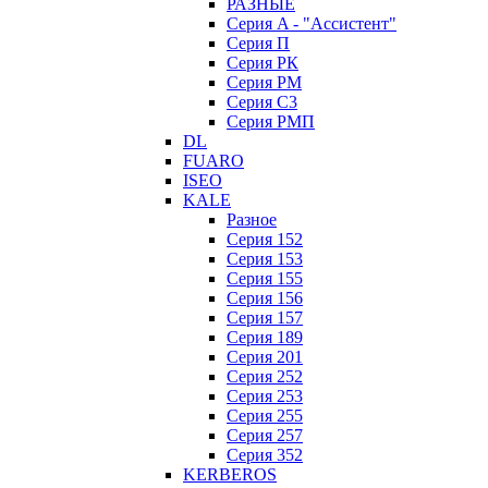
РАЗНЫЕ
Серия A - "Ассистент"
Серия П
Серия РК
Серия РМ
Серия С3
Серия РМП
DL
FUARO
ISEO
KALE
Разное
Серия 152
Серия 153
Серия 155
Серия 156
Серия 157
Серия 189
Серия 201
Серия 252
Серия 253
Серия 255
Серия 257
Серия 352
KERBEROS