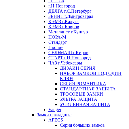
г.Глазов
г.Н.Новгород
ДЕЛГА г.С.Петербург
ЗЕНИТ г.Дмитровград
КЭМЗ г.Калуга
КЭМЗ г.Ковров
Металлист г.Кунгур
НОРА-М
Стандарт
Прочие
СЕЛЬМАШ г.Киров
СТАРТ г.Н.Новгород
ЧАЗ г.Чебоксары
ДИЗАЙН СЕРИЯ
НАБОР ЗАМКОВ ПОД ОДИН
КЛЮЧ
СЕРИЯ РОМАНТИКА
СТАНДАРТНАЯ ЗАЩИТА
ТРОСОВЫЕ ЗАМКИ
УЛЬТРА ЗАЩИТА
УСИЛЕННАЯ ЗАЩИТА
Vanger
Замки накладные
APECS
Серия больших замков