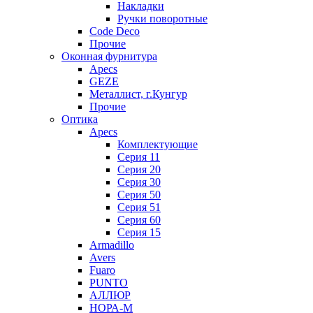
Накладки
Ручки поворотные
Code Deco
Прочие
Оконная фурнитура
Apecs
GEZE
Металлист, г.Кунгур
Прочие
Оптика
Apecs
Комплектующие
Серия 11
Серия 20
Серия 30
Серия 50
Серия 51
Серия 60
Серия 15
Armadillo
Avers
Fuaro
PUNTO
АЛЛЮР
НОРА-М