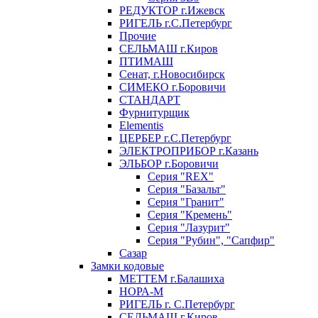
РЕДУКТОР г.Ижевск
РИГЕЛЬ г.С.Петербург
Прочие
СЕЛЬМАШ г.Киров
ПТИМАШ
Сенат, г.Новосибирск
СИМЕКО г.Боровичи
СТАНДАРТ
Фурнитурщик
Elementis
ЦЕРБЕР г.С.Петербург
ЭЛЕКТРОПРИБОР г.Казань
ЭЛЬБОР г.Боровичи
Серия "REX"
Серия "Базальт"
Серия "Гранит"
Серия "Кремень"
Серия "Лазурит"
Серия "Рубин", "Сапфир"
Сазар
Замки кодовые
МЕТТЕМ г.Балашиха
НОРА-М
РИГЕЛЬ г. С.Петербург
СЕЛЬМАШ г.Киров