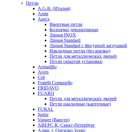
Петли
A.G.B. (Италия)
Amig
Apecs
Ввертные петли
Колпачки декоративные
Линия INOX
Линия Standard
Линия Standard с фигурной заглушкой
Накладные петли (без врезки)
Петли для металлических дверей
Петли скрытой установки
Armadillo
Avers
Crit
Fratelli Comunello
FRIDAVO
FUARO
Петли для металлических дверей
Петли накладные (карточные)
FURAL
Justor
Vanger (Вангер)
АВЕРС-К, Санкт-Петербург
Алми, г. Орехово-Зуево