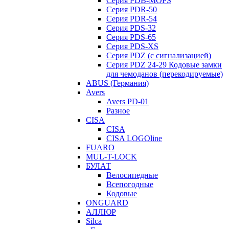
Серия PDB-MOPS
Серия PDR-50
Серия PDR-54
Серия PDS-32
Серия PDS-65
Серия PDS-XS
Серия PDZ (с сигнализацией)
Серия PDZ 24-29 Кодовые замки
для чемоданов (перекодируемые)
ABUS (Германия)
Avers
Avers PD-01
Разное
CISA
CISA
CISA LOGOline
FUARO
MUL-T-LOCK
БУЛАТ
Велосипедные
Всепогодные
Кодовые
ONGUARD
АЛЛЮР
Silca