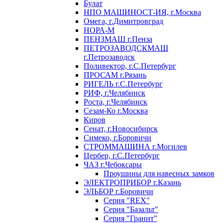
Булат
НПО МАШИНОСТ-ИЯ, г.Москва
Омега, г.Димитровград
НОРА-М
ПЕНЗМАШ г.Пенза
ПЕТРОЗАВОДСКМАШ
г.Петрозаводск
Поливектор, г.С.Петербург
ПРОСАМ г.Рязань
РИГЕЛЬ г.С.Петербург
РИФ, г.Челябинск
Роста, г.Челябинск
Сезам-Ко г.Москва
Киров
Сенат, г.Новосибирск
Симеко, г.Боровичи
СТРОММАШИНА г.Могилев
Цербер, г.С.Петербург
ЧАЗ г.Чебоксары
Проушины для навесных замков
ЭЛЕКТРОПРИБОР г.Казань
ЭЛЬБОР г.Боровичи
Серия "REX"
Серия "Базальт"
Серия "Гранит"