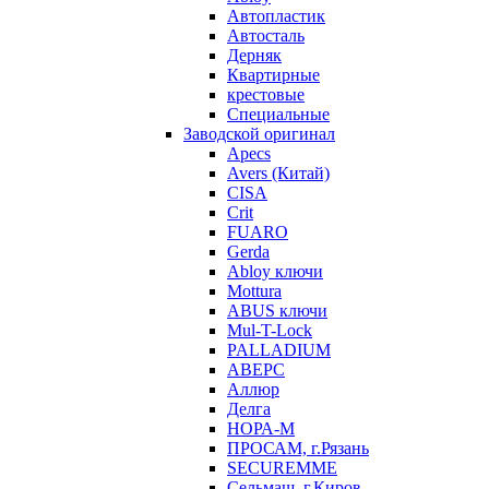
Автопластик
Автосталь
Дерняк
Квартирные
крестовые
Специальные
Заводской оригинал
Apecs
Avers (Китай)
CISA
Crit
FUARO
Gerda
Abloy ключи
Mottura
ABUS ключи
Mul-T-Lock
PALLADIUM
АВЕРС
Аллюр
Делга
НОРА-М
ПРОСАМ, г.Рязань
SECUREMME
Сельмаш, г.Киров