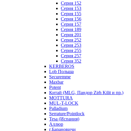
Серия 152
Серия 153
Серия 155
Серия 156
Серия 157
Серия 189
Серия 201
Серия 252
Серия 253
Серия 255
Серия 257
Серия 352
KERBEROS
Lob Польша
Securemme
Maxbar
Potent
Китай (MLG, Пандор Zirh Kilit и пр.)
MOTTURA
MUL-T-LOCK
Palladium
Serrature/Pointlock
Tesa (Испания)
Аллюр
г.Барановичи