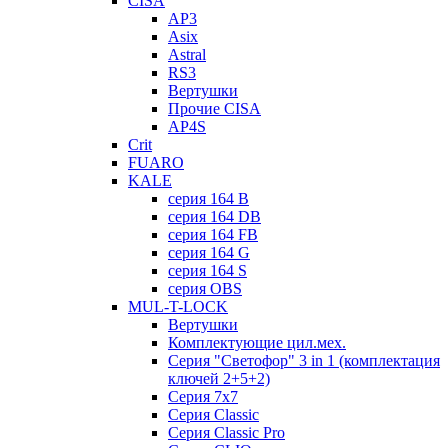
CISA
AP3
Asix
Astral
RS3
Вертушки
Прочие CISA
AP4S
Crit
FUARO
KALE
серия 164 B
серия 164 DB
серия 164 FB
серия 164 G
серия 164 S
серия OBS
MUL-T-LOCK
Вертушки
Комплектующие цил.мех.
Серия "Светофор" 3 in 1 (комплектация
ключей 2+5+2)
Серия 7х7
Серия Classic
Серия Classic Pro