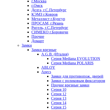
г.Москва
г.Омск
Делга, г.С.Петербург
КЭМЗ г.Ковров
Металлист г.Кунгур
ПРОСАМ, г.Рязань
Ригель, г.С.Петербург
СИМЕКО г.Боровичи
Прочие
Домарт
Замки
Замки врезные
A.G.B. (Италия)
Серия Mediana EVOLUTION
Серия Mediana POLARIS
ABLOY
Apecs
Замки для противопож. дверей
Замки с роликовым фиксатором
Прочие врезные замки
Серия 10
Серия 12
Серия 13
Серия 14
Серия 15