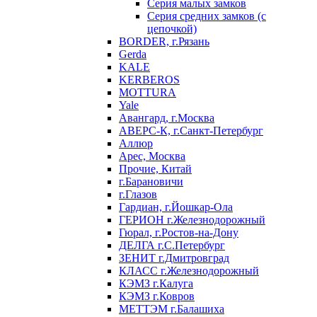
Серия малых замков
Серия средних замков (с
цепочкой)
BORDER, г.Рязань
Gerda
KALE
KERBEROS
MOTTURA
Yale
Авангард, г.Москва
АВЕРС-К, г.Санкт-Петербург
Аллюр
Арес, Москва
Прочие, Китай
г.Барановичи
г.Глазов
Гардиан, г.Йошкар-Ола
ГЕРИОН г.Железнодорожный
Гюрал, г.Ростов-на-Дону
ДЕЛГА г.С.Петербург
ЗЕНИТ г.Дмитровград
КЛАСС г.Железнодорожный
КЭМЗ г.Калуга
КЭМЗ г.Ковров
МЕТТЭМ г.Балашиха