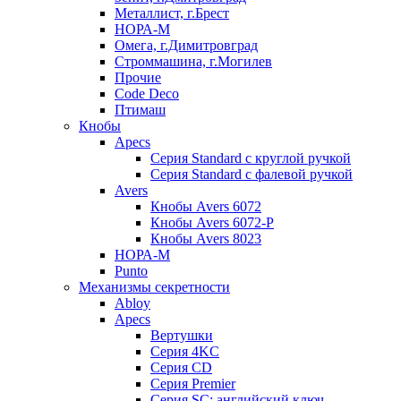
Металлист, г.Брест
НОРА-М
Омега, г.Димитровград
Строммашина, г.Могилев
Прочие
Code Deco
Птимаш
Кнобы
Apecs
Серия Standard с круглой ручкой
Серия Standard с фалевой ручкой
Avers
Кнобы Avers 6072
Кнобы Avers 6072-P
Кнобы Avers 8023
НОРА-М
Punto
Механизмы секретности
Abloy
Apecs
Вертушки
Серия 4KC
Серия CD
Серия Premier
Серия SC: английский ключ