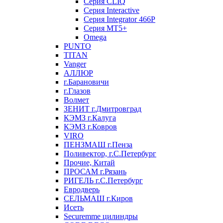
Серия CLIQ
Серия Interactive
Серия Integrator 466P
Серия MT5+
Omega
PUNTO
TITAN
Vanger
АЛЛЮР
г.Барановичи
г.Глазов
Волмет
ЗЕНИТ г.Дмитровград
КЭМЗ г.Калуга
КЭМЗ г.Ковров
VIRO
ПЕНЗМАШ г.Пенза
Поливектор, г.С.Петербург
Прочие, Китай
ПРОСАМ г.Рязань
РИГЕЛЬ г.С.Петербург
Евродверь
СЕЛЬМАШ г.Киров
Исеть
Securemme цилиндры