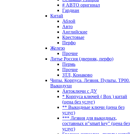
# АВТО оригинал
Гардиан
Китай
Аблой
Авто
Английские
Крестовые
Перфо
Железо
Прочие
Литье Россия (дверняк, перфо)
Пермь
Прочие
ЗТЛ, Конаково
Чипы. Корпуса. Лезвия. Пульты. TP00.
Выкидухи
Автоключи с ДУ
* Корпуса ключей ( Box ) китай
(цена без услуг)
** Выкидные ключи (цена без
услуг)
*** Лезвия для выкидных,
составных и"smart key" (цена без
услуг)