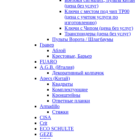
Брелоки сигнализ., пульты китай
(цена без услуг)
Ключи с местом под чип TP00
(цена с учетом услуги по
изготовлению)
Ключи с Чипом (цена без услуг)
Транспондеры (цена без услуг)
Пульты Ворота / Шлагбаумы
Гравер
Аблой
Крестовые, Барьер
FUARO
A.G.B. (Италия)
Декоративный колпачок
Apecs (Китай)
Квадраты
Комплектующие
Кронштейны
Ответные планки
Armadillo
Стяжки
CISA
Crit
ECO SCHULTE
GEZE