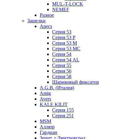
MUL-T-LOCK
NEMEF
Разное
Защелки
Apecs
Серия 53
Серия 53 P
Серия 53 М
Серия 53 МC
Серия 54
Серия 54 AL
Серия 55
Серия 56
Серия 58
Шариковый фиксатор
A.G.B. (Италия)
Amig
Avers
KALE KILIT
Серия 155
Серия 251
MSM
Аллюр
Гардиан
Зенит, г.Дмитровград