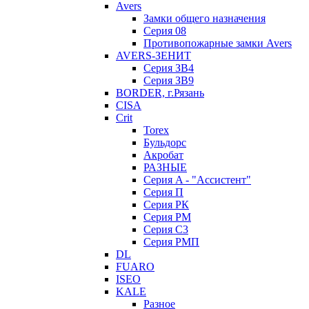
Avers
Замки общего назначения
Серия 08
Противопожарные замки Avers
AVERS-ЗЕНИТ
Серия ЗВ4
Серия ЗВ9
BORDER, г.Рязань
CISA
Crit
Torex
Бульдорс
Акробат
РАЗНЫЕ
Серия A - "Ассистент"
Серия П
Серия РК
Серия РМ
Серия С3
Серия РМП
DL
FUARO
ISEO
KALE
Разное