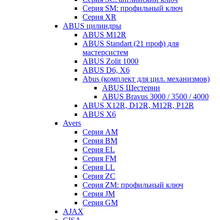
Серия SM: профильный ключ
Серия XR
ABUS цилиндры
ABUS M12R
ABUS Standart (21 проф) для
мастерсистем
ABUS Zolit 1000
ABUS D6, X6
Abus (комплект для цил. механизмов)
ABUS Шестерни
ABUS Bravus 3000 / 3500 / 4000
ABUS X12R, D12R, M12R, P12R
ABUS X6
Avers
Серия AM
Серия BM
Серия EL
Серия FM
Серия LL
Серия ZC
Серия ZM: профильный ключ
Серия JM
Серия GM
AJAX