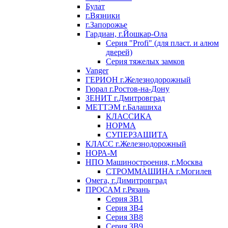
Булат
г.Вязники
г.Запорожье
Гардиан, г.Йошкар-Ола
Серия "Profi" (для пласт. и алюм
дверей)
Серия тяжелых замков
Vanger
ГЕРИОН г.Железнодорожный
Гюрал г.Ростов-на-Дону
ЗЕНИТ г.Дмитровград
МЕТТЭМ г.Балашиха
КЛАССИКА
НОРМА
СУПЕРЗАЩИТА
КЛАСС г.Железнодорожный
НОРА-М
НПО Машиностроения, г.Москва
СТРОММАШИНА г.Могилев
Омега, г.Димитровград
ПРОСАМ г.Рязань
Серия ЗВ1
Серия ЗВ4
Серия ЗВ8
Серия ЗВ9