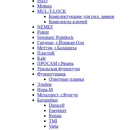
ISEO
Mottura
MUL-T-LOCK
Комплектующие для цил. замков
Комплекты ключей
NEMEF
Potent
Serrature/ Pointlock
Гардиан, г.Йошкар-Ола
Меттэм, г.Балашиха
ПластиК
Kale
ПРОСАМ г.Рязань
Уральская фурнитура
Фурнитурщик
Ответные планки
Эльбор
Нора-М
Металлист, г.Кунгур
Батарейки
Duracell
Energizer
Renata
TMI
Varta