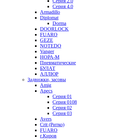
Серия 2.0
Серия 4.0
Armadillo
Diplomat
Dorma
DOORLOCK
FUARO
GEZE
NOTEDO
Vanger
НОРА-М
Пневматические
БУЛАТ
АЛЛЮР
Задвижки, засовы
Amig
Apecs
Серия 01
Серия 0108
Серия 02
Серия 03
Avers
Crit (Ритко)
FUARO
г.Киров