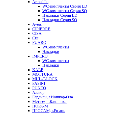
Armadillo
WC-комплекты Серия LD
WC-комплекты Серия SQ
Накладки Серия LD
Накладки Серия SQ
Avers
CIPIERRE
CISA
Crit
FUARO
WC-комплекты
Накладки
IMPERO
WC-комплекты
Накладки
KALE
MOTTURA
MUL-T-LOCK
PASINI
PUNTO
Аллюр
Гардиан, г.Йошкар-Ола
Меттэм, г.Балашиха
НОРА-М
ПРОСАМ, г.Рязань