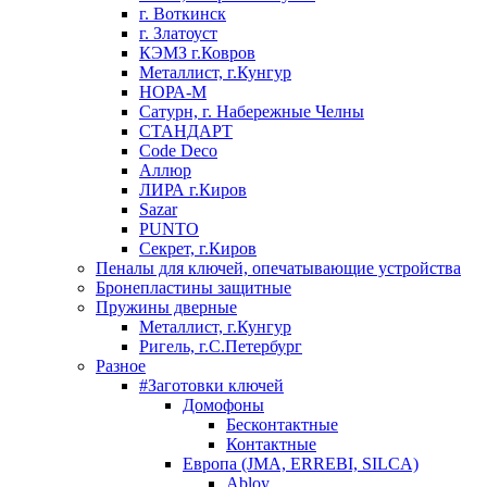
г. Воткинск
г. Златоуст
КЭМЗ г.Ковров
Металлист, г.Кунгур
НОРА-М
Сатурн, г. Набережные Челны
СТАНДАРТ
Code Deco
Аллюр
ЛИРА г.Киров
Sazar
PUNTO
Секрет, г.Киров
Пеналы для ключей, опечатывающие устройства
Бронепластины защитные
Пружины дверные
Металлист, г.Кунгур
Ригель, г.С.Петербург
Разное
#Заготовки ключей
Домофоны
Бесконтактные
Контактные
Европа (JMA, ERREBI, SILCA)
Abloy