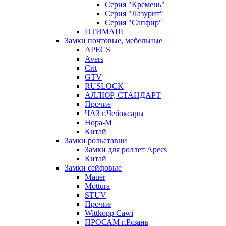
Серия "Кремень"
Серия "Лазурит"
Серия "Сапфир"
ПТИМАШ
Замки почтовые, мебельные
APECS
Avers
Crit
GTV
RUSLOCK
АЛЛЮР, СТАНДАРТ
Прочие
ЧАЗ г.Чебоксары
Нора-М
Китай
Замки рольставни
Замки для роллет Apecs
Китай
Замки сейфовые
Mauer
Mottura
STUV
Прочие
Wittkopp Cawi
ПРОСАМ г.Рязань