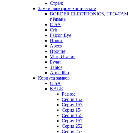
Страж
Замки электромеханические
BORDER ELECTRONICS, ПРО-САМ,
г.Рязань
CISA
Crit
Falcon Eye
Полис
Apecs
Прочие
Viro, Италия
Булат
Tantos
Armadillo
Корпуса замков
CISA
KALE
Разное
Серия 152
Серия 153
Серия 154
Серия 155
Серия 157
Серия 252
Серия 257