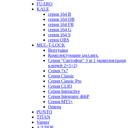
FUARO
KALE
серия 164 B
серия 164 DB
серия 164 FB
серия 164 G
серия 164 S
серия OBS
MUL-T-LOCK
Вертушки
Комплектующие цил.мех.
Серия "Светофор" 3 in 1 (комплектация
ключей 2+5+2)
Серия 7х7
Серия Classic
Серия Classic Pro
Серия CLIQ
Серия Interactive
Серия Integrator 466P
Серия MT5+
Omega
PUNTO
TITAN
Vanger
АЛЛЮР