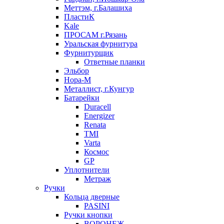
Меттэм, г.Балашиха
ПластиК
Kale
ПРОСАМ г.Рязань
Уральская фурнитура
Фурнитурщик
Ответные планки
Эльбор
Нора-М
Металлист, г.Кунгур
Батарейки
Duracell
Energizer
Renata
TMI
Varta
Космос
GP
Уплотнители
Метраж
Ручки
Кольца дверные
PASINI
Ручки кнопки
ВОРОНЕЖ