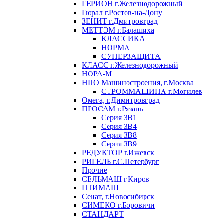
ГЕРИОН г.Железнодорожный
Гюрал г.Ростов-на-Дону
ЗЕНИТ г.Дмитровград
МЕТТЭМ г.Балашиха
КЛАССИКА
НОРМА
СУПЕРЗАЩИТА
КЛАСС г.Железнодорожный
НОРА-М
НПО Машиностроения, г.Москва
СТРОММАШИНА г.Могилев
Омега, г.Димитровград
ПРОСАМ г.Рязань
Серия ЗВ1
Серия ЗВ4
Серия ЗВ8
Серия ЗВ9
РЕДУКТОР г.Ижевск
РИГЕЛЬ г.С.Петербург
Прочие
СЕЛЬМАШ г.Киров
ПТИМАШ
Сенат, г.Новосибирск
СИМЕКО г.Боровичи
СТАНДАРТ