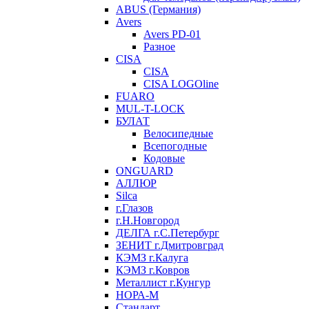
ABUS (Германия)
Avers
Avers PD-01
Разное
CISA
CISA
CISA LOGOline
FUARO
MUL-T-LOCK
БУЛАТ
Велосипедные
Всепогодные
Кодовые
ONGUARD
АЛЛЮР
Silca
г.Глазов
г.Н.Новгород
ДЕЛГА г.С.Петербург
ЗЕНИТ г.Дмитровград
КЭМЗ г.Калуга
КЭМЗ г.Ковров
Металлист г.Кунгур
НОРА-М
Стандарт