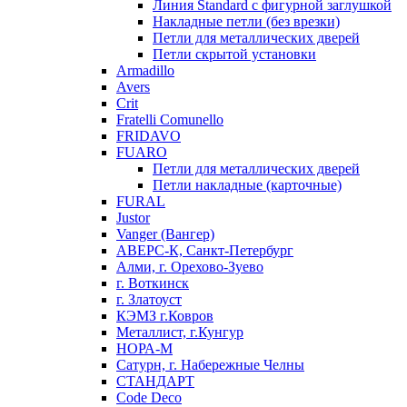
Линия Standard с фигурной заглушкой
Накладные петли (без врезки)
Петли для металлических дверей
Петли скрытой установки
Armadillo
Avers
Crit
Fratelli Comunello
FRIDAVO
FUARO
Петли для металлических дверей
Петли накладные (карточные)
FURAL
Justor
Vanger (Вангер)
АВЕРС-К, Санкт-Петербург
Алми, г. Орехово-Зуево
г. Воткинск
г. Златоуст
КЭМЗ г.Ковров
Металлист, г.Кунгур
НОРА-М
Сатурн, г. Набережные Челны
СТАНДАРТ
Code Deco