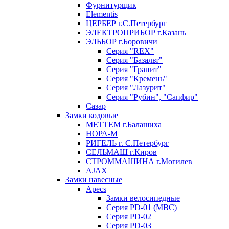
Фурнитурщик
Elementis
ЦЕРБЕР г.С.Петербург
ЭЛЕКТРОПРИБОР г.Казань
ЭЛЬБОР г.Боровичи
Серия "REX"
Серия "Базальт"
Серия "Гранит"
Серия "Кремень"
Серия "Лазурит"
Серия "Рубин", "Сапфир"
Сазар
Замки кодовые
МЕТТЕМ г.Балашиха
НОРА-М
РИГЕЛЬ г. С.Петербург
СЕЛЬМАШ г.Киров
СТРОММАШИНА г.Могилев
AJAX
Замки навесные
Apecs
Замки велосипедные
Серия PD-01 (МВС)
Серия PD-02
Серия PD-03