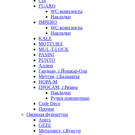
Crit
FUARO
WC-комплекты
Накладки
IMPERO
WC-комплекты
Накладки
KALE
MOTTURA
MUL-T-LOCK
PASINI
PUNTO
Аллюр
Гардиан, г.Йошкар-Ола
Меттэм, г.Балашиха
НОРА-М
ПРОСАМ, г.Рязань
Накладки
Ручки поворотные
Code Deco
Прочие
Оконная фурнитура
Apecs
GEZE
Металлист, г.Кунгур