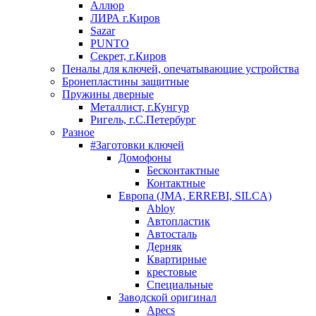
Аллюр
ЛИРА г.Киров
Sazar
PUNTO
Секрет, г.Киров
Пеналы для ключей, опечатывающие устройства
Бронепластины защитные
Пружины дверные
Металлист, г.Кунгур
Ригель, г.С.Петербург
Разное
#Заготовки ключей
Домофоны
Бесконтактные
Контактные
Европа (JMA, ERREBI, SILCA)
Abloy
Автопластик
Автосталь
Дерняк
Квартирные
крестовые
Специальные
Заводской оригинал
Apecs