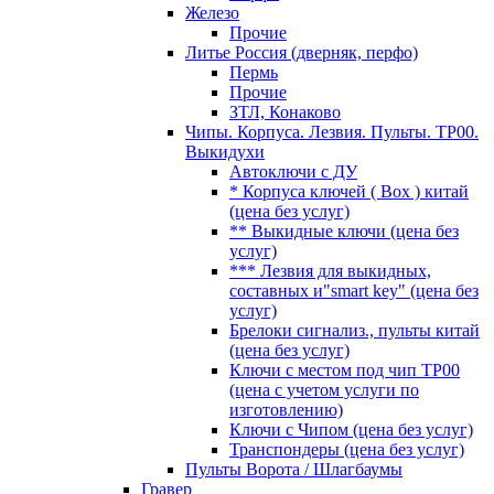
Железо
Прочие
Литье Россия (дверняк, перфо)
Пермь
Прочие
ЗТЛ, Конаково
Чипы. Корпуса. Лезвия. Пульты. TP00.
Выкидухи
Автоключи с ДУ
* Корпуса ключей ( Box ) китай
(цена без услуг)
** Выкидные ключи (цена без
услуг)
*** Лезвия для выкидных,
составных и"smart key" (цена без
услуг)
Брелоки сигнализ., пульты китай
(цена без услуг)
Ключи с местом под чип TP00
(цена с учетом услуги по
изготовлению)
Ключи с Чипом (цена без услуг)
Транспондеры (цена без услуг)
Пульты Ворота / Шлагбаумы
Гравер