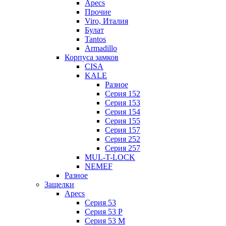
Apecs
Прочие
Viro, Италия
Булат
Tantos
Armadillo
Корпуса замков
CISA
KALE
Разное
Серия 152
Серия 153
Серия 154
Серия 155
Серия 157
Серия 252
Серия 257
MUL-T-LOCK
NEMEF
Разное
Защелки
Apecs
Серия 53
Серия 53 P
Серия 53 М