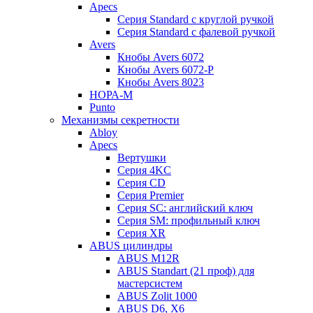
Apecs
Серия Standard с круглой ручкой
Серия Standard с фалевой ручкой
Avers
Кнобы Avers 6072
Кнобы Avers 6072-P
Кнобы Avers 8023
НОРА-М
Punto
Механизмы секретности
Abloy
Apecs
Вертушки
Серия 4KC
Серия CD
Серия Premier
Серия SC: английский ключ
Серия SM: профильный ключ
Серия XR
ABUS цилиндры
ABUS M12R
ABUS Standart (21 проф) для
мастерсистем
ABUS Zolit 1000
ABUS D6, X6