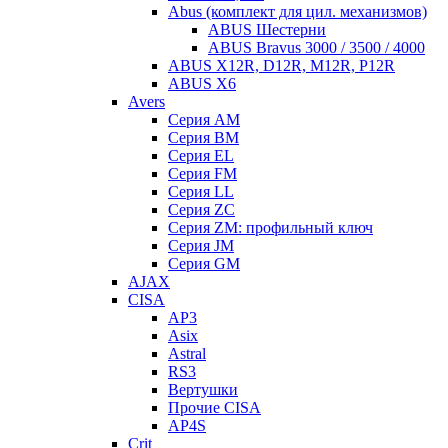
Abus (комплект для цил. механизмов)
ABUS Шестерни
ABUS Bravus 3000 / 3500 / 4000
ABUS X12R, D12R, M12R, P12R
ABUS X6
Avers
Серия AM
Серия BM
Серия EL
Серия FM
Серия LL
Серия ZC
Серия ZM: профильный ключ
Серия JM
Серия GM
AJAX
CISA
AP3
Asix
Astral
RS3
Вертушки
Прочие CISA
AP4S
Crit