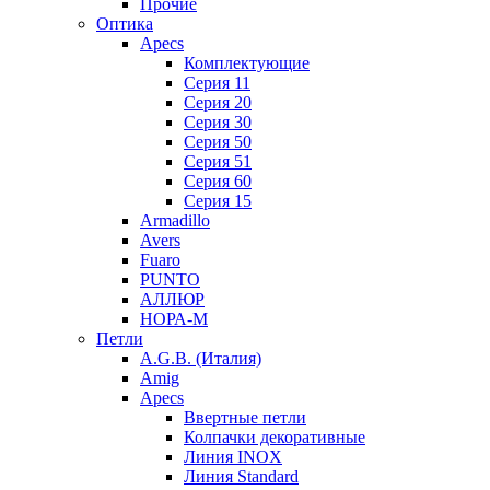
Прочие
Оптика
Apecs
Комплектующие
Серия 11
Серия 20
Серия 30
Серия 50
Серия 51
Серия 60
Серия 15
Armadillo
Avers
Fuaro
PUNTO
АЛЛЮР
НОРА-М
Петли
A.G.B. (Италия)
Amig
Apecs
Ввертные петли
Колпачки декоративные
Линия INOX
Линия Standard