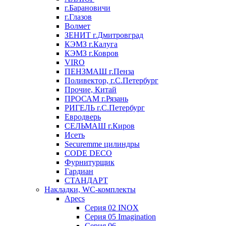
г.Барановичи
г.Глазов
Волмет
ЗЕНИТ г.Дмитровград
КЭМЗ г.Калуга
КЭМЗ г.Ковров
VIRO
ПЕНЗМАШ г.Пенза
Поливектор, г.С.Петербург
Прочие, Китай
ПРОСАМ г.Рязань
РИГЕЛЬ г.С.Петербург
Евродверь
СЕЛЬМАШ г.Киров
Исеть
Securemme цилиндры
CODE DECO
Фурнитурщик
Гардиан
СТАНДАРТ
Накладки, WC-комплекты
Apecs
Cерия 02 INOX
Cерия 05 Imagination
Cерия 06