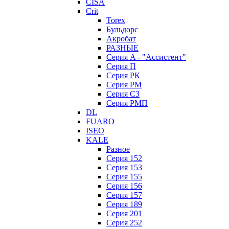
CISA
Crit
Torex
Бульдорс
Акробат
РАЗНЫЕ
Серия A - "Ассистент"
Серия П
Серия РК
Серия РМ
Серия С3
Серия РМП
DL
FUARO
ISEO
KALE
Разное
Серия 152
Серия 153
Серия 155
Серия 156
Серия 157
Серия 189
Серия 201
Серия 252