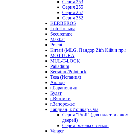
Серия 253
Серия 255
Серия 257
Серия 352
KERBEROS
Lob Польша
Securemme
Maxbar
Potent
Китай (MLG, Пандор Zirh Kilit и пр.)
MOTTURA
MUL-T-LOCK
Palladium
Serrature/Pointlock
Tesa (Испания)
Аллюр
г.Барановичи
Булат
г.Вязники
г.Запорожье
Гардиан, г.Йошкар-Ола
Серия "Profi" (для пласт. и алюм
дверей)
Серия тяжелых замков
Vanger