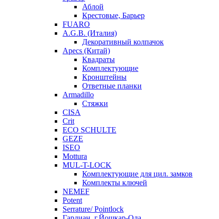
Аблой
Крестовые, Барьер
FUARO
A.G.B. (Италия)
Декоративный колпачок
Apecs (Китай)
Квадраты
Комплектующие
Кронштейны
Ответные планки
Armadillo
Стяжки
CISA
Crit
ECO SCHULTE
GEZE
ISEO
Mottura
MUL-T-LOCK
Комплектующие для цил. замков
Комплекты ключей
NEMEF
Potent
Serrature/ Pointlock
Гардиан, г.Йошкар-Ола