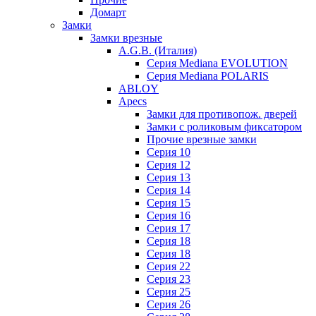
Домарт
Замки
Замки врезные
A.G.B. (Италия)
Серия Mediana EVOLUTION
Серия Mediana POLARIS
ABLOY
Apecs
Замки для противопож. дверей
Замки с роликовым фиксатором
Прочие врезные замки
Серия 10
Серия 12
Серия 13
Серия 14
Серия 15
Серия 16
Серия 17
Серия 18
Серия 18
Серия 22
Серия 23
Серия 25
Серия 26