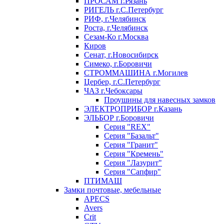
ПРОСАМ г.Рязань
РИГЕЛЬ г.С.Петербург
РИФ, г.Челябинск
Роста, г.Челябинск
Сезам-Ко г.Москва
Киров
Сенат, г.Новосибирск
Симеко, г.Боровичи
СТРОММАШИНА г.Могилев
Цербер, г.С.Петербург
ЧАЗ г.Чебоксары
Проушины для навесных замков
ЭЛЕКТРОПРИБОР г.Казань
ЭЛЬБОР г.Боровичи
Серия "REX"
Серия "Базальт"
Серия "Гранит"
Серия "Кремень"
Серия "Лазурит"
Серия "Сапфир"
ПТИМАШ
Замки почтовые, мебельные
APECS
Avers
Crit