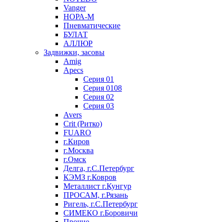
Vanger
НОРА-М
Пневматические
БУЛАТ
АЛЛЮР
Задвижки, засовы
Amig
Apecs
Серия 01
Серия 0108
Серия 02
Серия 03
Avers
Crit (Ритко)
FUARO
г.Киров
г.Москва
г.Омск
Делга, г.С.Петербург
КЭМЗ г.Ковров
Металлист г.Кунгур
ПРОСАМ, г.Рязань
Ригель, г.С.Петербург
СИМЕКО г.Боровичи
Прочие