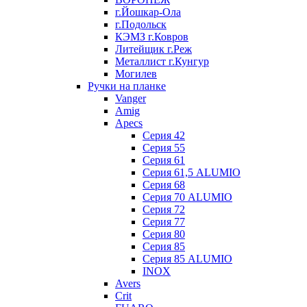
г.Йошкар-Ола
г.Подольск
КЭМЗ г.Ковров
Литейщик г.Реж
Металлист г.Кунгур
Могилев
Ручки на планке
Vanger
Amig
Apecs
Серия 42
Серия 55
Серия 61
Серия 61,5 ALUMIO
Серия 68
Серия 70 ALUMIO
Серия 72
Серия 77
Серия 80
Серия 85
Серия 85 ALUMIO
INOX
Avers
Crit