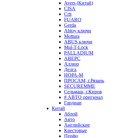
Avers (Китай)
CISA
Crit
FUARO
Gerda
Abloy ключи
Mottura
ABUS ключи
Mul-T-Lock
PALLADIUM
АВЕРС
Аллюр
Делга
НОРА-М
ПРОСАМ, г.Рязань
SECUREMME
Сельмаш, г.Киров
# АВТО оригинал
Гардиан
Китай
Аблой
Авто
Английские
Крестовые
Перфо