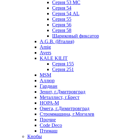
Серия 53 МC
Серия 54
Серия 54 AL
Серия 55
Серия 56
Серия 58
Шариковый фиксатор
A.G.B. (Италия)
Amig
Avers
KALE KILIT
Серия 155
Серия 251
MSM
Аллюр
Гардиан
Зенит, г.Дмитровград
Металлист, г.Брест
НОРА-М
Омега, г.Димитровград
Строммашина, г.Могилев
Прочие
Code Deco
Птимаш
Кнобы