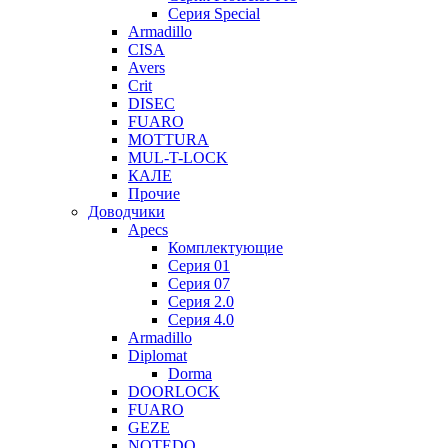
Серия Special
Armadillo
CISA
Avers
Crit
DISEC
FUARO
MOTTURA
MUL-T-LOCK
КАЛЕ
Прочие
Доводчики
Apecs
Комплектующие
Серия 01
Серия 07
Серия 2.0
Серия 4.0
Armadillo
Diplomat
Dorma
DOORLOCK
FUARO
GEZE
NOTEDO