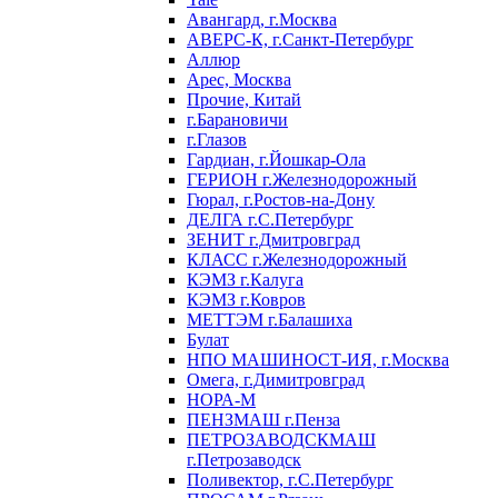
Авангард, г.Москва
АВЕРС-К, г.Санкт-Петербург
Аллюр
Арес, Москва
Прочие, Китай
г.Барановичи
г.Глазов
Гардиан, г.Йошкар-Ола
ГЕРИОН г.Железнодорожный
Гюрал, г.Ростов-на-Дону
ДЕЛГА г.С.Петербург
ЗЕНИТ г.Дмитровград
КЛАСС г.Железнодорожный
КЭМЗ г.Калуга
КЭМЗ г.Ковров
МЕТТЭМ г.Балашиха
Булат
НПО МАШИНОСТ-ИЯ, г.Москва
Омега, г.Димитровград
НОРА-М
ПЕНЗМАШ г.Пенза
ПЕТРОЗАВОДСКМАШ
г.Петрозаводск
Поливектор, г.С.Петербург