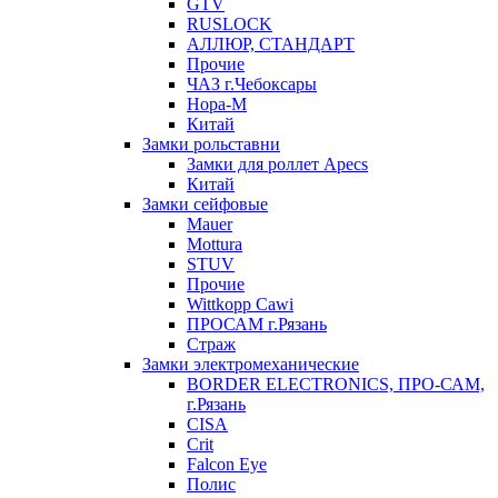
GTV
RUSLOCK
АЛЛЮР, СТАНДАРТ
Прочие
ЧАЗ г.Чебоксары
Нора-М
Китай
Замки рольставни
Замки для роллет Apecs
Китай
Замки сейфовые
Mauer
Mottura
STUV
Прочие
Wittkopp Cawi
ПРОСАМ г.Рязань
Страж
Замки электромеханические
BORDER ELECTRONICS, ПРО-САМ,
г.Рязань
CISA
Crit
Falcon Eye
Полис