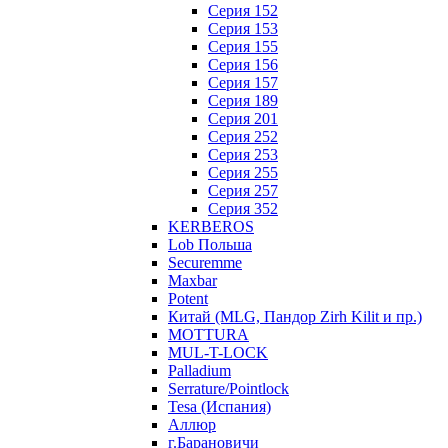
Серия 152
Серия 153
Серия 155
Серия 156
Серия 157
Серия 189
Серия 201
Серия 252
Серия 253
Серия 255
Серия 257
Серия 352
KERBEROS
Lob Польша
Securemme
Maxbar
Potent
Китай (MLG, Пандор Zirh Kilit и пр.)
MOTTURA
MUL-T-LOCK
Palladium
Serrature/Pointlock
Tesa (Испания)
Аллюр
г.Барановичи