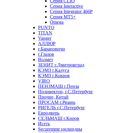
Серия CLIQ
Серия Interactive
Серия Integrator 466P
Серия MT5+
Omega
PUNTO
TITAN
Vanger
АЛЛЮР
г.Барановичи
г.Глазов
Волмет
ЗЕНИТ г.Дмитровград
КЭМЗ г.Калуга
КЭМЗ г.Ковров
VIRO
ПЕНЗМАШ г.Пенза
Поливектор, г.С.Петербург
Прочие, Китай
ПРОСАМ г.Рязань
РИГЕЛЬ г.С.Петербург
Евродверь
СЕЛЬМАШ г.Киров
Исеть
Securemme цилиндры