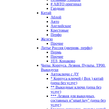
# АВТО оригинал
Гардиан
Китай
Аблой
Авто
Английские
Крестовые
Перфо
Железо
Прочие
Литье Россия (дверняк, перфо)
Пермь
Прочие
ЗТЛ, Конаково
Чипы. Корпуса. Лезвия. Пульты. TP00.
Выкидухи
Автоключи с ДУ
* Корпуса ключей ( Box ) китай
(цена без услуг)
** Выкидные ключи (цена без
услуг)
*** Лезвия для выкидных,
составных и"smart key" (цена без
услуг)