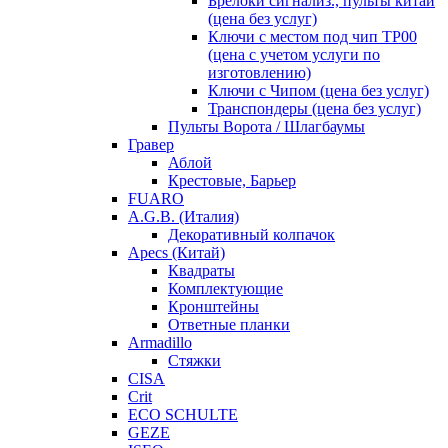
Брелоки сигнализ., пульты китай
(цена без услуг)
Ключи с местом под чип TP00
(цена с учетом услуги по
изготовлению)
Ключи с Чипом (цена без услуг)
Транспондеры (цена без услуг)
Пульты Ворота / Шлагбаумы
Гравер
Аблой
Крестовые, Барьер
FUARO
A.G.B. (Италия)
Декоративный колпачок
Apecs (Китай)
Квадраты
Комплектующие
Кронштейны
Ответные планки
Armadillo
Стяжки
CISA
Crit
ECO SCHULTE
GEZE