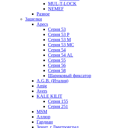
MUL-T-LOCK
NEMEF
Разное
Защелки
Apecs
Серия 53
Серия 53 P
Серия 53 М
Серия 53 МC
Серия 54
Серия 54 AL
Серия 55
Серия 56
Серия 58
Шариковый фиксатор
A.G.B. (Италия)
Amig
Avers
KALE KILIT
Серия 155
Серия 251
MSM
Аллюр
Гардиан
Зенит, г.Дмитровград