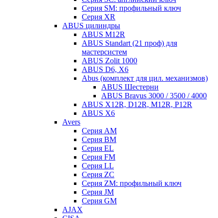
Серия SM: профильный ключ
Серия XR
ABUS цилиндры
ABUS M12R
ABUS Standart (21 проф) для
мастерсистем
ABUS Zolit 1000
ABUS D6, X6
Abus (комплект для цил. механизмов)
ABUS Шестерни
ABUS Bravus 3000 / 3500 / 4000
ABUS X12R, D12R, M12R, P12R
ABUS X6
Avers
Серия AM
Серия BM
Серия EL
Серия FM
Серия LL
Серия ZC
Серия ZM: профильный ключ
Серия JM
Серия GM
AJAX