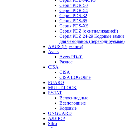
Серия PDB-MOPS
Серия PDR-50
Серия PDR-54
Серия PDS-32
Серия PDS-65
Серия PDS-XS
Серия PDZ (с сигнализацией)
Серия PDZ 24-29 Кодовые замки
для чемоданов (перекодируемые)
ABUS (Германия)
Avers
Avers PD-01
Разное
CISA
CISA
CISA LOGOline
FUARO
MUL-T-LOCK
БУЛАТ
Велосипедные
Всепогодные
Кодовые
ONGUARD
АЛЛЮР
Silca