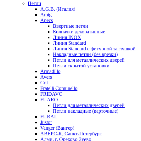
Петли
A.G.B. (Италия)
Amig
Apecs
Ввертные петли
Колпачки декоративные
Линия INOX
Линия Standard
Линия Standard с фигурной заглушкой
Накладные петли (без врезки)
Петли для металлических дверей
Петли скрытой установки
Armadillo
Avers
Crit
Fratelli Comunello
FRIDAVO
FUARO
Петли для металлических дверей
Петли накладные (карточные)
FURAL
Justor
Vanger (Вангер)
АВЕРС-К, Санкт-Петербург
Алми, г. Орехово-Зуево