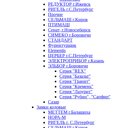
РЕДУКТОР г.Ижевск
РИГЕЛЬ г.С.Петербург
Прочие
СЕЛЬМАШ г.Киров
ПТИМАШ
Сенат, г.Новосибирск
СИМЕКО г.Боровичи
СТАНДАРТ
Фурнитурщик
Elementis
ЦЕРБЕР г.С.Петербург
ЭЛЕКТРОПРИБОР г.Казань
ЭЛЬБОР г.Боровичи
Серия "REX"
Серия "Базальт"
Серия "Гранит"
Серия "Кремень"
Серия "Лазурит"
Серия "Рубин", "Сапфир"
Сазар
Замки кодовые
МЕТТЕМ г.Балашиха
НОРА-М
РИГЕЛЬ г. С.Петербург
СЕЛЬМАШ г.Киров