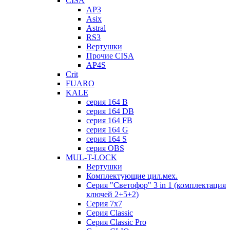
CISA
AP3
Asix
Astral
RS3
Вертушки
Прочие CISA
AP4S
Crit
FUARO
KALE
серия 164 B
серия 164 DB
серия 164 FB
серия 164 G
серия 164 S
серия OBS
MUL-T-LOCK
Вертушки
Комплектующие цил.мех.
Серия "Светофор" 3 in 1 (комплектация
ключей 2+5+2)
Серия 7х7
Серия Classic
Серия Classic Pro