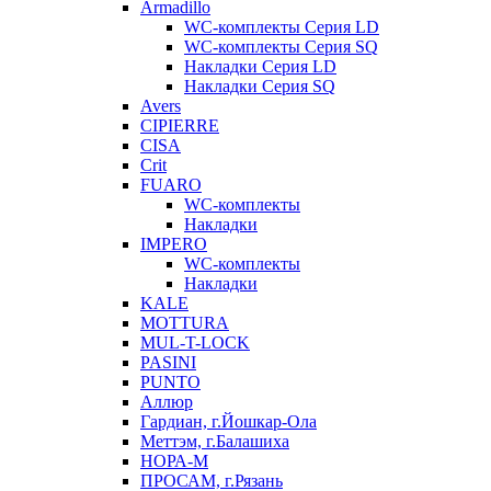
Armadillo
WC-комплекты Серия LD
WC-комплекты Серия SQ
Накладки Серия LD
Накладки Серия SQ
Avers
CIPIERRE
CISA
Crit
FUARO
WC-комплекты
Накладки
IMPERO
WC-комплекты
Накладки
KALE
MOTTURA
MUL-T-LOCK
PASINI
PUNTO
Аллюр
Гардиан, г.Йошкар-Ола
Меттэм, г.Балашиха
НОРА-М
ПРОСАМ, г.Рязань