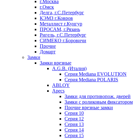
г.Москва
г.Омск
Делга, г.С.Петербург
КЭМЗ г.Ковров
Металлист г.Кунгур
ПРОСАМ, г.Рязань
Ригель, г.С.Петербург
СИМЕКО г.Боровичи
Прочие
Домарт
Замки
Замки врезные
A.G.B. (Италия)
Серия Mediana EVOLUTION
Серия Mediana POLARIS
ABLOY
Apecs
Замки для противопож. дверей
Замки с роликовым фиксатором
Прочие врезные замки
Серия 10
Серия 12
Серия 13
Серия 14
Серия 15