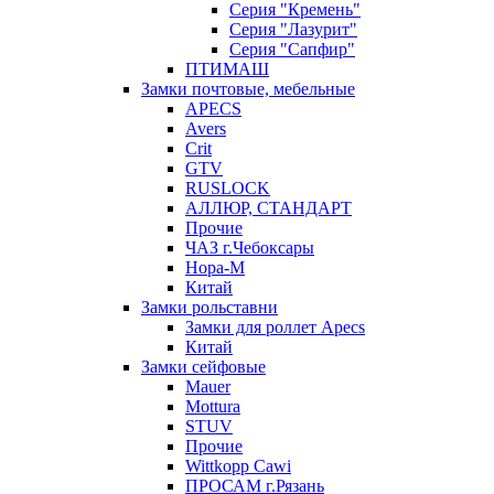
Серия "Кремень"
Серия "Лазурит"
Серия "Сапфир"
ПТИМАШ
Замки почтовые, мебельные
APECS
Avers
Crit
GTV
RUSLOCK
АЛЛЮР, СТАНДАРТ
Прочие
ЧАЗ г.Чебоксары
Нора-М
Китай
Замки рольставни
Замки для роллет Apecs
Китай
Замки сейфовые
Mauer
Mottura
STUV
Прочие
Wittkopp Cawi
ПРОСАМ г.Рязань