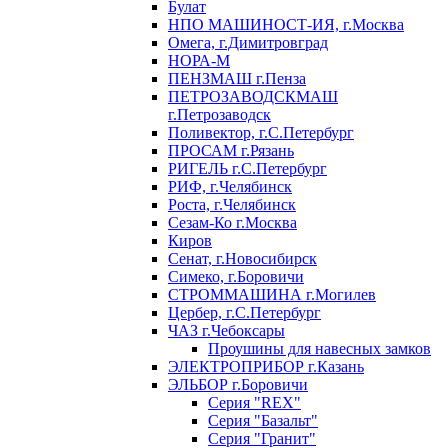
Булат
НПО МАШИНОСТ-ИЯ, г.Москва
Омега, г.Димитровград
НОРА-М
ПЕНЗМАШ г.Пенза
ПЕТРОЗАВОДСКМАШ
г.Петрозаводск
Поливектор, г.С.Петербург
ПРОСАМ г.Рязань
РИГЕЛЬ г.С.Петербург
РИФ, г.Челябинск
Роста, г.Челябинск
Сезам-Ко г.Москва
Киров
Сенат, г.Новосибирск
Симеко, г.Боровичи
СТРОММАШИНА г.Могилев
Цербер, г.С.Петербург
ЧАЗ г.Чебоксары
Проушины для навесных замков
ЭЛЕКТРОПРИБОР г.Казань
ЭЛЬБОР г.Боровичи
Серия "REX"
Серия "Базальт"
Серия "Гранит"