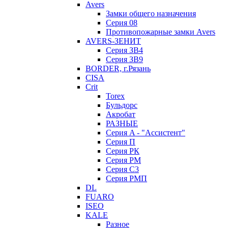
Avers
Замки общего назначения
Серия 08
Противопожарные замки Avers
AVERS-ЗЕНИТ
Серия ЗВ4
Серия ЗВ9
BORDER, г.Рязань
CISA
Crit
Torex
Бульдорс
Акробат
РАЗНЫЕ
Серия A - "Ассистент"
Серия П
Серия РК
Серия РМ
Серия С3
Серия РМП
DL
FUARO
ISEO
KALE
Разное