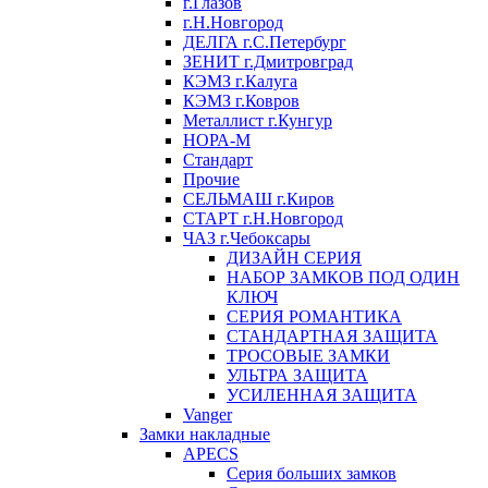
г.Глазов
г.Н.Новгород
ДЕЛГА г.С.Петербург
ЗЕНИТ г.Дмитровград
КЭМЗ г.Калуга
КЭМЗ г.Ковров
Металлист г.Кунгур
НОРА-М
Стандарт
Прочие
СЕЛЬМАШ г.Киров
СТАРТ г.Н.Новгород
ЧАЗ г.Чебоксары
ДИЗАЙН СЕРИЯ
НАБОР ЗАМКОВ ПОД ОДИН
КЛЮЧ
СЕРИЯ РОМАНТИКА
СТАНДАРТНАЯ ЗАЩИТА
ТРОСОВЫЕ ЗАМКИ
УЛЬТРА ЗАЩИТА
УСИЛЕННАЯ ЗАЩИТА
Vanger
Замки накладные
APECS
Серия больших замков