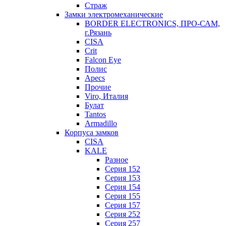
Страж
Замки электромеханические
BORDER ELECTRONICS, ПРО-САМ,
г.Рязань
CISA
Crit
Falcon Eye
Полис
Apecs
Прочие
Viro, Италия
Булат
Tantos
Armadillo
Корпуса замков
CISA
KALE
Разное
Серия 152
Серия 153
Серия 154
Серия 155
Серия 157
Серия 252
Серия 257