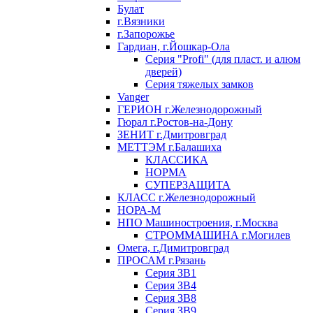
Булат
г.Вязники
г.Запорожье
Гардиан, г.Йошкар-Ола
Серия "Profi" (для пласт. и алюм
дверей)
Серия тяжелых замков
Vanger
ГЕРИОН г.Железнодорожный
Гюрал г.Ростов-на-Дону
ЗЕНИТ г.Дмитровград
МЕТТЭМ г.Балашиха
КЛАССИКА
НОРМА
СУПЕРЗАЩИТА
КЛАСС г.Железнодорожный
НОРА-М
НПО Машиностроения, г.Москва
СТРОММАШИНА г.Могилев
Омега, г.Димитровград
ПРОСАМ г.Рязань
Серия ЗВ1
Серия ЗВ4
Серия ЗВ8
Серия ЗВ9