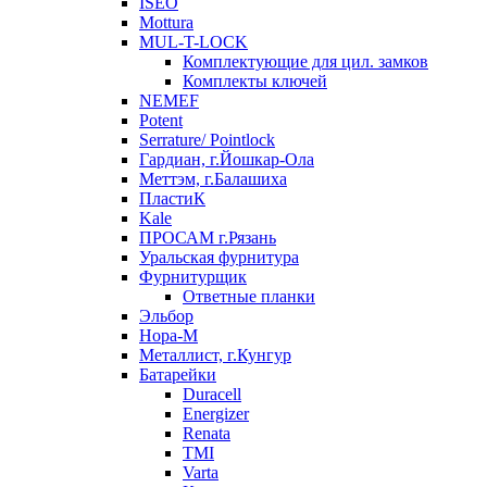
ISEO
Mottura
MUL-T-LOCK
Комплектующие для цил. замков
Комплекты ключей
NEMEF
Potent
Serrature/ Pointlock
Гардиан, г.Йошкар-Ола
Меттэм, г.Балашиха
ПластиК
Kale
ПРОСАМ г.Рязань
Уральская фурнитура
Фурнитурщик
Ответные планки
Эльбор
Нора-М
Металлист, г.Кунгур
Батарейки
Duracell
Energizer
Renata
TMI
Varta