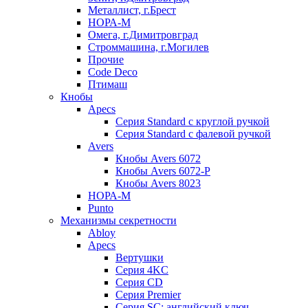
Металлист, г.Брест
НОРА-М
Омега, г.Димитровград
Строммашина, г.Могилев
Прочие
Code Deco
Птимаш
Кнобы
Apecs
Серия Standard с круглой ручкой
Серия Standard с фалевой ручкой
Avers
Кнобы Avers 6072
Кнобы Avers 6072-P
Кнобы Avers 8023
НОРА-М
Punto
Механизмы секретности
Abloy
Apecs
Вертушки
Серия 4KC
Серия CD
Серия Premier
Серия SC: английский ключ