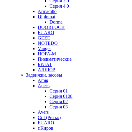
Серия 2.0
Серия 4.0
Armadillo
Diplomat
Dorma
DOORLOCK
FUARO
GEZE
NOTEDO
Vanger
НОРА-М
Пневматические
БУЛАТ
АЛЛЮР
Задвижки, засовы
Amig
Apecs
Серия 01
Серия 0108
Серия 02
Серия 03
Avers
Crit (Ритко)
FUARO
г.Киров