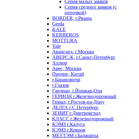
Серия малых замков
Серия средних замков (с
цепочкой)
BORDER, г.Рязань
Gerda
KALE
KERBEROS
MOTTURA
Yale
Авангард, г.Москва
АВЕРС-К, г.Санкт-Петербург
Аллюр
Арес, Москва
Прочие, Китай
г.Барановичи
г.Глазов
Гардиан, г.Йошкар-Ола
ГЕРИОН г.Железнодорожный
Гюрал, г.Ростов-на-Дону
ДЕЛГА г.С.Петербург
ЗЕНИТ г.Дмитровград
КЛАСС г.Железнодорожный
КЭМЗ г.Калуга
КЭМЗ г.Ковров
МЕТТЭМ г.Балашиха