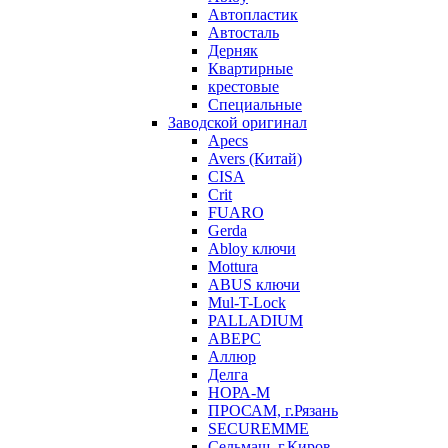
Автопластик
Автосталь
Дерняк
Квартирные
крестовые
Специальные
Заводской оригинал
Apecs
Avers (Китай)
CISA
Crit
FUARO
Gerda
Abloy ключи
Mottura
ABUS ключи
Mul-T-Lock
PALLADIUM
АВЕРС
Аллюр
Делга
НОРА-М
ПРОСАМ, г.Рязань
SECUREMME
Сельмаш, г.Киров