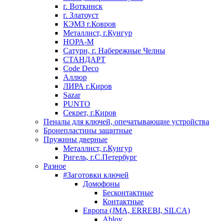
г. Воткинск
г. Златоуст
КЭМЗ г.Ковров
Металлист, г.Кунгур
НОРА-М
Сатурн, г. Набережные Челны
СТАНДАРТ
Code Deco
Аллюр
ЛИРА г.Киров
Sazar
PUNTO
Секрет, г.Киров
Пеналы для ключей, опечатывающие устройства
Бронепластины защитные
Пружины дверные
Металлист, г.Кунгур
Ригель, г.С.Петербург
Разное
#Заготовки ключей
Домофоны
Бесконтактные
Контактные
Европа (JMA, ERREBI, SILCA)
Abloy