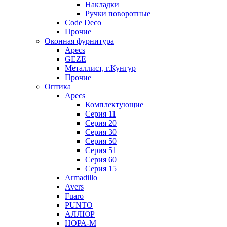
Накладки
Ручки поворотные
Code Deco
Прочие
Оконная фурнитура
Apecs
GEZE
Металлист, г.Кунгур
Прочие
Оптика
Apecs
Комплектующие
Серия 11
Серия 20
Серия 30
Серия 50
Серия 51
Серия 60
Серия 15
Armadillo
Avers
Fuaro
PUNTO
АЛЛЮР
НОРА-М