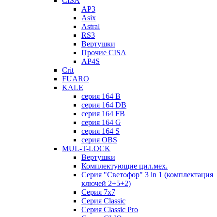
CISA
AP3
Asix
Astral
RS3
Вертушки
Прочие CISA
AP4S
Crit
FUARO
KALE
серия 164 B
серия 164 DB
серия 164 FB
серия 164 G
серия 164 S
серия OBS
MUL-T-LOCK
Вертушки
Комплектующие цил.мех.
Серия "Светофор" 3 in 1 (комплектация
ключей 2+5+2)
Серия 7х7
Серия Classic
Серия Classic Pro