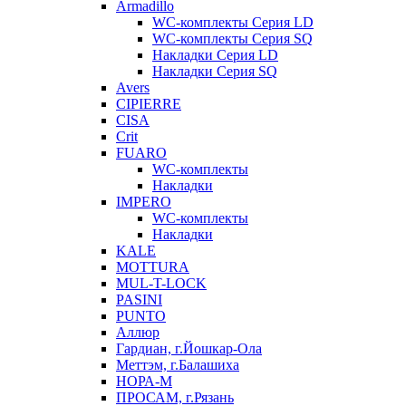
Armadillo
WC-комплекты Серия LD
WC-комплекты Серия SQ
Накладки Серия LD
Накладки Серия SQ
Avers
CIPIERRE
CISA
Crit
FUARO
WC-комплекты
Накладки
IMPERO
WC-комплекты
Накладки
KALE
MOTTURA
MUL-T-LOCK
PASINI
PUNTO
Аллюр
Гардиан, г.Йошкар-Ола
Меттэм, г.Балашиха
НОРА-М
ПРОСАМ, г.Рязань