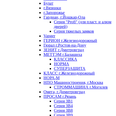
Булат
г.Вязники
г.Запорожье
Гардиан, г.Йошкар-Ола
Серия "Profi" (для пласт. и алюм
дверей)
Серия тяжелых замков
Vanger
ГЕРИОН г.Железнодорожный
Гюрал г.Ростов-на-Дону
ЗЕНИТ г.Дмитровград
МЕТТЭМ г.Балашиха
КЛАССИКА
НОРМА
СУПЕРЗАЩИТА
КЛАСС г.Железнодорожный
НОРА-М
НПО Машиностроения, г.Москва
СТРОММАШИНА г.Могилев
Омега, г.Димитровград
ПРОСАМ г.Рязань
Серия ЗВ1
Серия ЗВ4
Серия ЗВ8
Серия ЗВ9