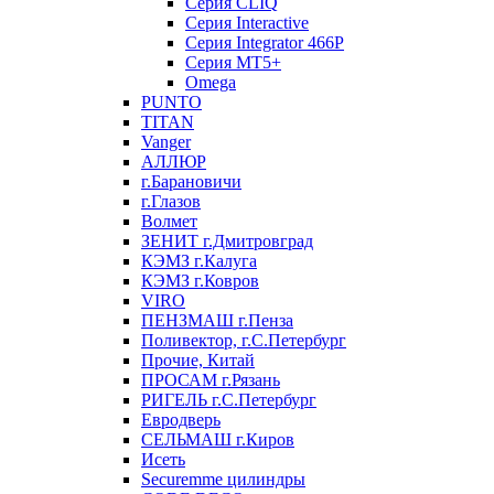
Серия CLIQ
Серия Interactive
Серия Integrator 466P
Серия MT5+
Omega
PUNTO
TITAN
Vanger
АЛЛЮР
г.Барановичи
г.Глазов
Волмет
ЗЕНИТ г.Дмитровград
КЭМЗ г.Калуга
КЭМЗ г.Ковров
VIRO
ПЕНЗМАШ г.Пенза
Поливектор, г.С.Петербург
Прочие, Китай
ПРОСАМ г.Рязань
РИГЕЛЬ г.С.Петербург
Евродверь
СЕЛЬМАШ г.Киров
Исеть
Securemme цилиндры