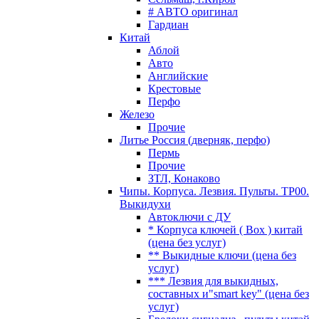
# АВТО оригинал
Гардиан
Китай
Аблой
Авто
Английские
Крестовые
Перфо
Железо
Прочие
Литье Россия (дверняк, перфо)
Пермь
Прочие
ЗТЛ, Конаково
Чипы. Корпуса. Лезвия. Пульты. TP00.
Выкидухи
Автоключи с ДУ
* Корпуса ключей ( Box ) китай
(цена без услуг)
** Выкидные ключи (цена без
услуг)
*** Лезвия для выкидных,
составных и"smart key" (цена без
услуг)