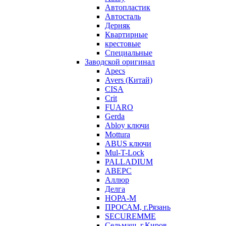
Автопластик
Автосталь
Дерняк
Квартирные
крестовые
Специальные
Заводской оригинал
Apecs
Avers (Китай)
CISA
Crit
FUARO
Gerda
Abloy ключи
Mottura
ABUS ключи
Mul-T-Lock
PALLADIUM
АВЕРС
Аллюр
Делга
НОРА-М
ПРОСАМ, г.Рязань
SECUREMME
Сельмаш, г.Киров