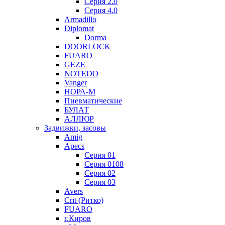
Серия 2.0
Серия 4.0
Armadillo
Diplomat
Dorma
DOORLOCK
FUARO
GEZE
NOTEDO
Vanger
НОРА-М
Пневматические
БУЛАТ
АЛЛЮР
Задвижки, засовы
Amig
Apecs
Серия 01
Серия 0108
Серия 02
Серия 03
Avers
Crit (Ритко)
FUARO
г.Киров