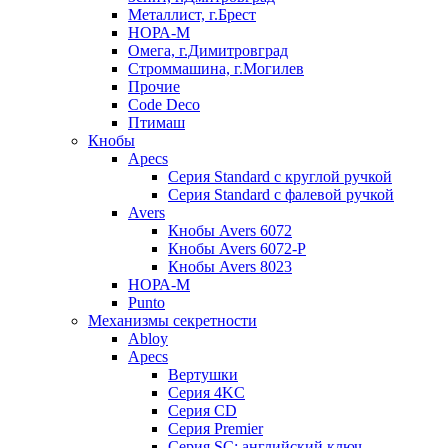
Металлист, г.Брест
НОРА-М
Омега, г.Димитровград
Строммашина, г.Могилев
Прочие
Code Deco
Птимаш
Кнобы
Apecs
Серия Standard с круглой ручкой
Серия Standard с фалевой ручкой
Avers
Кнобы Avers 6072
Кнобы Avers 6072-P
Кнобы Avers 8023
НОРА-М
Punto
Механизмы секретности
Abloy
Apecs
Вертушки
Серия 4KC
Серия CD
Серия Premier
Серия SC: английский ключ