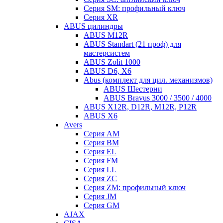
Серия SM: профильный ключ
Серия XR
ABUS цилиндры
ABUS M12R
ABUS Standart (21 проф) для
мастерсистем
ABUS Zolit 1000
ABUS D6, X6
Abus (комплект для цил. механизмов)
ABUS Шестерни
ABUS Bravus 3000 / 3500 / 4000
ABUS X12R, D12R, M12R, P12R
ABUS X6
Avers
Серия AM
Серия BM
Серия EL
Серия FM
Серия LL
Серия ZC
Серия ZM: профильный ключ
Серия JM
Серия GM
AJAX