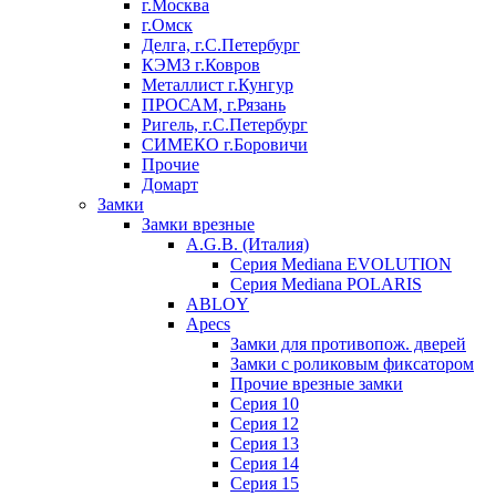
г.Москва
г.Омск
Делга, г.С.Петербург
КЭМЗ г.Ковров
Металлист г.Кунгур
ПРОСАМ, г.Рязань
Ригель, г.С.Петербург
СИМЕКО г.Боровичи
Прочие
Домарт
Замки
Замки врезные
A.G.B. (Италия)
Серия Mediana EVOLUTION
Серия Mediana POLARIS
ABLOY
Apecs
Замки для противопож. дверей
Замки с роликовым фиксатором
Прочие врезные замки
Серия 10
Серия 12
Серия 13
Серия 14
Серия 15