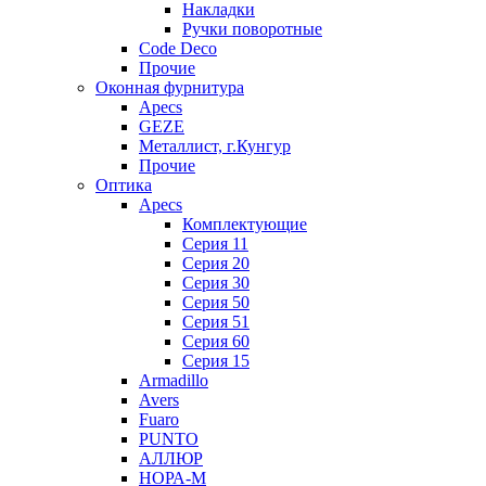
Накладки
Ручки поворотные
Code Deco
Прочие
Оконная фурнитура
Apecs
GEZE
Металлист, г.Кунгур
Прочие
Оптика
Apecs
Комплектующие
Серия 11
Серия 20
Серия 30
Серия 50
Серия 51
Серия 60
Серия 15
Armadillo
Avers
Fuaro
PUNTO
АЛЛЮР
НОРА-М