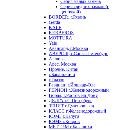
Серия малых замков
Серия средних замков (с
цепочкой)
BORDER, г.Рязань
Gerda
KALE
KERBEROS
MOTTURA
Yale
Авангард, г.Москва
АВЕРС-К, г.Санкт-Петербург
Аллюр
Арес, Москва
Прочие, Китай
г.Барановичи
г.Глазов
Гардиан, г.Йошкар-Ола
ГЕРИОН г.Железнодорожный
Гюрал, г.Ростов-на-Дону
ДЕЛГА г.С.Петербург
ЗЕНИТ г.Дмитровград
КЛАСС г.Железнодорожный
КЭМЗ г.Калуга
КЭМЗ г.Ковров
МЕТТЭМ г.Балашиха