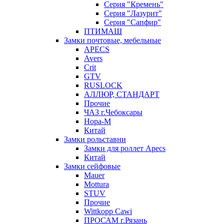
Серия "Кремень"
Серия "Лазурит"
Серия "Сапфир"
ПТИМАШ
Замки почтовые, мебельные
APECS
Avers
Crit
GTV
RUSLOCK
АЛЛЮР, СТАНДАРТ
Прочие
ЧАЗ г.Чебоксары
Нора-М
Китай
Замки рольставни
Замки для роллет Apecs
Китай
Замки сейфовые
Mauer
Mottura
STUV
Прочие
Wittkopp Cawi
ПРОСАМ г.Рязань