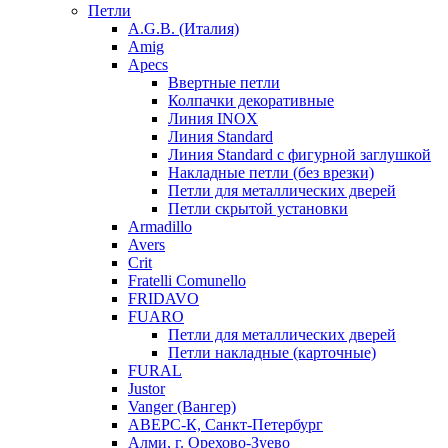
Петли
A.G.B. (Италия)
Amig
Apecs
Ввертные петли
Колпачки декоративные
Линия INOX
Линия Standard
Линия Standard с фигурной заглушкой
Накладные петли (без врезки)
Петли для металлических дверей
Петли скрытой установки
Armadillo
Avers
Crit
Fratelli Comunello
FRIDAVO
FUARO
Петли для металлических дверей
Петли накладные (карточные)
FURAL
Justor
Vanger (Вангер)
АВЕРС-К, Санкт-Петербург
Алми, г. Орехово-Зуево