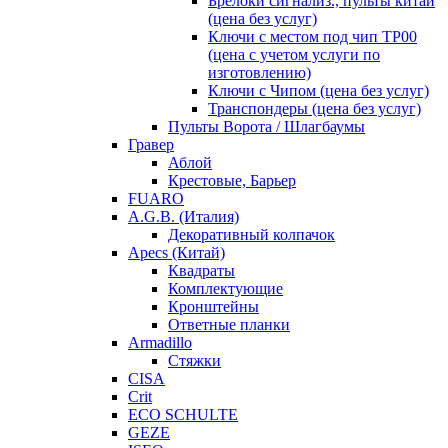
Брелоки сигнализ., пульты китай
(цена без услуг)
Ключи с местом под чип TP00
(цена с учетом услуги по
изготовлению)
Ключи с Чипом (цена без услуг)
Транспондеры (цена без услуг)
Пульты Ворота / Шлагбаумы
Гравер
Аблой
Крестовые, Барьер
FUARO
A.G.B. (Италия)
Декоративный колпачок
Apecs (Китай)
Квадраты
Комплектующие
Кронштейны
Ответные планки
Armadillo
Стяжки
CISA
Crit
ECO SCHULTE
GEZE