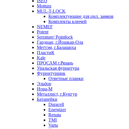
ISEO
Mottura
MUL-T-LOCK
Комплектующие для цил. замков
Комплекты ключей
NEMEF
Potent
Serrature/ Pointlock
Гардиан, г.Йошкар-Ола
Меттэм, г.Балашиха
ПластиК
Kale
ПРОСАМ г.Рязань
Уральская фурнитура
Фурнитурщик
Ответные планки
Эльбор
Нора-М
Металлист, г.Кунгур
Батарейки
Duracell
Energizer
Renata
TMI
Varta