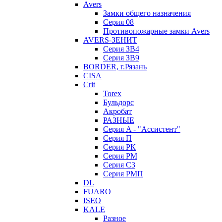
Avers
Замки общего назначения
Серия 08
Противопожарные замки Avers
AVERS-ЗЕНИТ
Серия ЗВ4
Серия ЗВ9
BORDER, г.Рязань
CISA
Crit
Torex
Бульдорс
Акробат
РАЗНЫЕ
Серия A - "Ассистент"
Серия П
Серия РК
Серия РМ
Серия С3
Серия РМП
DL
FUARO
ISEO
KALE
Разное