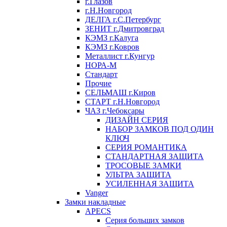
г.Глазов
г.Н.Новгород
ДЕЛГА г.С.Петербург
ЗЕНИТ г.Дмитровград
КЭМЗ г.Калуга
КЭМЗ г.Ковров
Металлист г.Кунгур
НОРА-М
Стандарт
Прочие
СЕЛЬМАШ г.Киров
СТАРТ г.Н.Новгород
ЧАЗ г.Чебоксары
ДИЗАЙН СЕРИЯ
НАБОР ЗАМКОВ ПОД ОДИН
КЛЮЧ
СЕРИЯ РОМАНТИКА
СТАНДАРТНАЯ ЗАЩИТА
ТРОСОВЫЕ ЗАМКИ
УЛЬТРА ЗАЩИТА
УСИЛЕННАЯ ЗАЩИТА
Vanger
Замки накладные
APECS
Серия больших замков