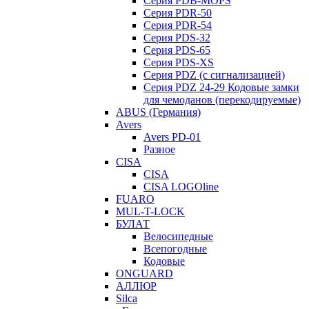
Серия PDB-MOPS
Серия PDR-50
Серия PDR-54
Серия PDS-32
Серия PDS-65
Серия PDS-XS
Серия PDZ (с сигнализацией)
Серия PDZ 24-29 Кодовые замки
для чемоданов (перекодируемые)
ABUS (Германия)
Avers
Avers PD-01
Разное
CISA
CISA
CISA LOGOline
FUARO
MUL-T-LOCK
БУЛАТ
Велосипедные
Всепогодные
Кодовые
ONGUARD
АЛЛЮР
Silca