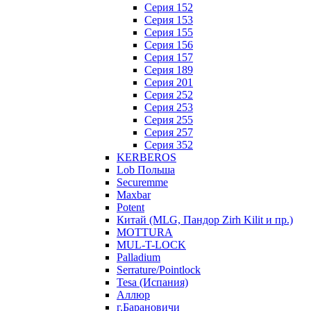
Серия 152
Серия 153
Серия 155
Серия 156
Серия 157
Серия 189
Серия 201
Серия 252
Серия 253
Серия 255
Серия 257
Серия 352
KERBEROS
Lob Польша
Securemme
Maxbar
Potent
Китай (MLG, Пандор Zirh Kilit и пр.)
MOTTURA
MUL-T-LOCK
Palladium
Serrature/Pointlock
Tesa (Испания)
Аллюр
г.Барановичи