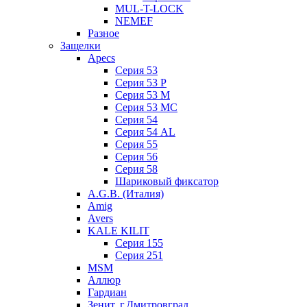
MUL-T-LOCK
NEMEF
Разное
Защелки
Apecs
Серия 53
Серия 53 P
Серия 53 М
Серия 53 МC
Серия 54
Серия 54 AL
Серия 55
Серия 56
Серия 58
Шариковый фиксатор
A.G.B. (Италия)
Amig
Avers
KALE KILIT
Серия 155
Серия 251
MSM
Аллюр
Гардиан
Зенит, г.Дмитровград