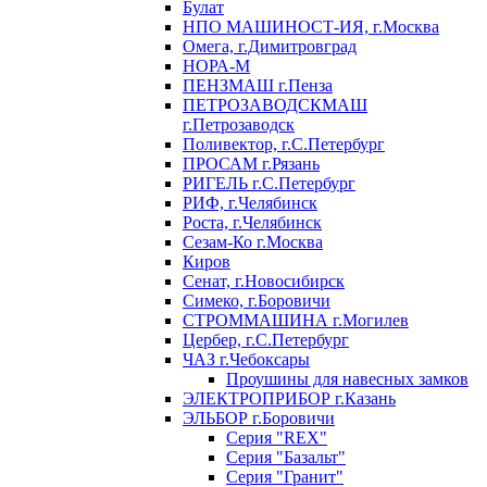
Булат
НПО МАШИНОСТ-ИЯ, г.Москва
Омега, г.Димитровград
НОРА-М
ПЕНЗМАШ г.Пенза
ПЕТРОЗАВОДСКМАШ
г.Петрозаводск
Поливектор, г.С.Петербург
ПРОСАМ г.Рязань
РИГЕЛЬ г.С.Петербург
РИФ, г.Челябинск
Роста, г.Челябинск
Сезам-Ко г.Москва
Киров
Сенат, г.Новосибирск
Симеко, г.Боровичи
СТРОММАШИНА г.Могилев
Цербер, г.С.Петербург
ЧАЗ г.Чебоксары
Проушины для навесных замков
ЭЛЕКТРОПРИБОР г.Казань
ЭЛЬБОР г.Боровичи
Серия "REX"
Серия "Базальт"
Серия "Гранит"