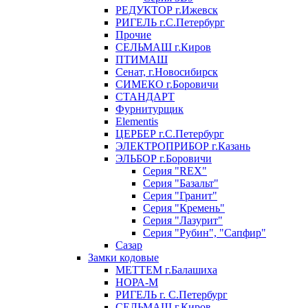
РЕДУКТОР г.Ижевск
РИГЕЛЬ г.С.Петербург
Прочие
СЕЛЬМАШ г.Киров
ПТИМАШ
Сенат, г.Новосибирск
СИМЕКО г.Боровичи
СТАНДАРТ
Фурнитурщик
Elementis
ЦЕРБЕР г.С.Петербург
ЭЛЕКТРОПРИБОР г.Казань
ЭЛЬБОР г.Боровичи
Серия "REX"
Серия "Базальт"
Серия "Гранит"
Серия "Кремень"
Серия "Лазурит"
Серия "Рубин", "Сапфир"
Сазар
Замки кодовые
МЕТТЕМ г.Балашиха
НОРА-М
РИГЕЛЬ г. С.Петербург
СЕЛЬМАШ г.Киров