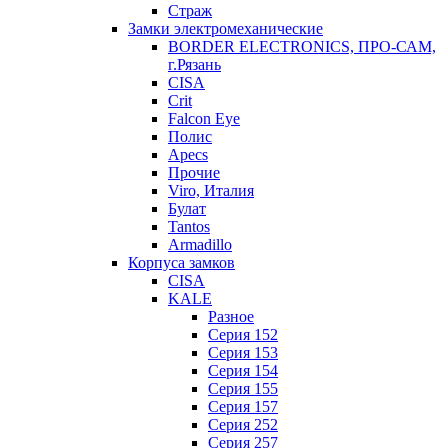
Страж
Замки электромеханические
BORDER ELECTRONICS, ПРО-САМ,
г.Рязань
CISA
Crit
Falcon Eye
Полис
Apecs
Прочие
Viro, Италия
Булат
Tantos
Armadillo
Корпуса замков
CISA
KALE
Разное
Серия 152
Серия 153
Серия 154
Серия 155
Серия 157
Серия 252
Серия 257