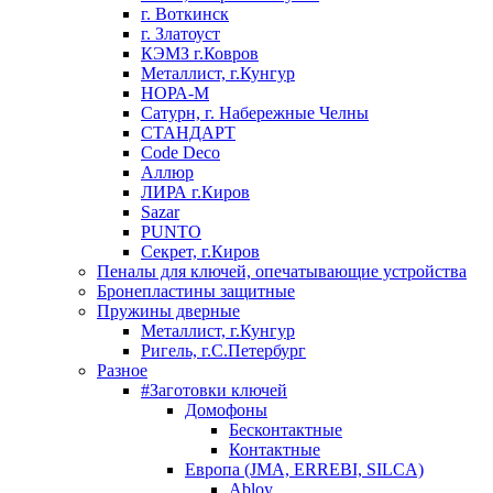
г. Воткинск
г. Златоуст
КЭМЗ г.Ковров
Металлист, г.Кунгур
НОРА-М
Сатурн, г. Набережные Челны
СТАНДАРТ
Code Deco
Аллюр
ЛИРА г.Киров
Sazar
PUNTO
Секрет, г.Киров
Пеналы для ключей, опечатывающие устройства
Бронепластины защитные
Пружины дверные
Металлист, г.Кунгур
Ригель, г.С.Петербург
Разное
#Заготовки ключей
Домофоны
Бесконтактные
Контактные
Европа (JMA, ERREBI, SILCA)
Abloy