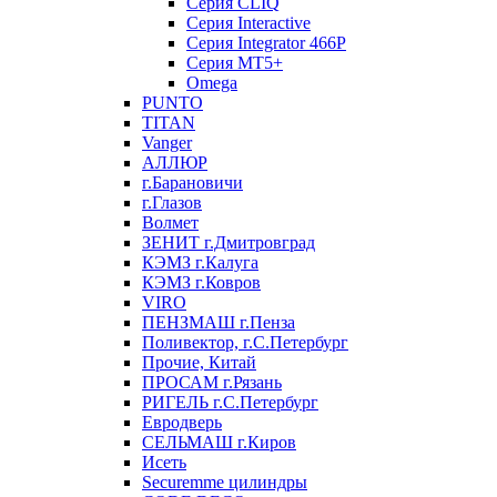
Серия CLIQ
Серия Interactive
Серия Integrator 466P
Серия MT5+
Omega
PUNTO
TITAN
Vanger
АЛЛЮР
г.Барановичи
г.Глазов
Волмет
ЗЕНИТ г.Дмитровград
КЭМЗ г.Калуга
КЭМЗ г.Ковров
VIRO
ПЕНЗМАШ г.Пенза
Поливектор, г.С.Петербург
Прочие, Китай
ПРОСАМ г.Рязань
РИГЕЛЬ г.С.Петербург
Евродверь
СЕЛЬМАШ г.Киров
Исеть
Securemme цилиндры