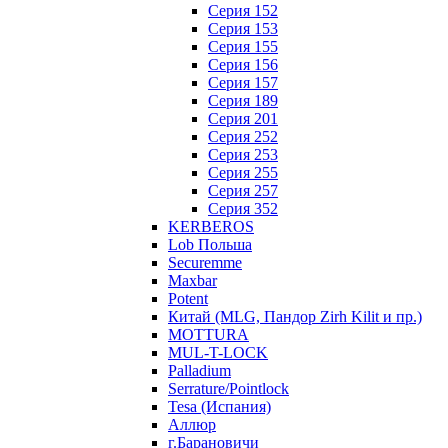
Серия 152
Серия 153
Серия 155
Серия 156
Серия 157
Серия 189
Серия 201
Серия 252
Серия 253
Серия 255
Серия 257
Серия 352
KERBEROS
Lob Польша
Securemme
Maxbar
Potent
Китай (MLG, Пандор Zirh Kilit и пр.)
MOTTURA
MUL-T-LOCK
Palladium
Serrature/Pointlock
Tesa (Испания)
Аллюр
г.Барановичи