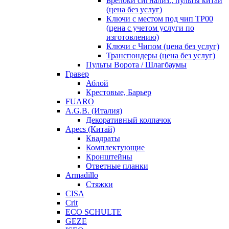
Брелоки сигнализ., пульты китай
(цена без услуг)
Ключи с местом под чип TP00
(цена с учетом услуги по
изготовлению)
Ключи с Чипом (цена без услуг)
Транспондеры (цена без услуг)
Пульты Ворота / Шлагбаумы
Гравер
Аблой
Крестовые, Барьер
FUARO
A.G.B. (Италия)
Декоративный колпачок
Apecs (Китай)
Квадраты
Комплектующие
Кронштейны
Ответные планки
Armadillo
Стяжки
CISA
Crit
ECO SCHULTE
GEZE