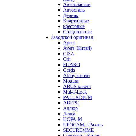
Автопластик
Автосталь
Дерняк
Квартирные
крестовые
Специальные
Заводской оригинал
Apecs
Avers (Китай)
CISA
Crit
FUARO
Gerda
Abloy ключи
Mottura
ABUS ключи
Mul-T-Lock
PALLADIUM
АВЕРС
Аллюр
Делга
НОРА-М
ПРОСАМ, г.Рязань
SECUREMME
Сельмаш, г.Киров