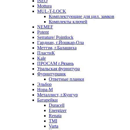
ISEO
Mottura
MUL-T-LOCK
Комплектующие для цил. замков
Комплекты ключей
NEMEF
Potent
Serrature/ Pointlock
Гардиан, г.Йошкар-Ола
Меттэм, г.Балашиха
ПластиК
Kale
ПРОСАМ г.Рязань
Уральская фурнитура
Фурнитурщик
Ответные планки
Эльбор
Нора-М
Металлист, г.Кунгур
Батарейки
Duracell
Energizer
Renata
TMI
Varta