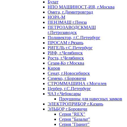
Булат
НПО МАШИНОСТ-ИЯ, г.Москва
Омега, г.Димитровград
НОРА-М
ПЕНЗМАШ г.Пенза
ПЕТРОЗАВОДСКМАШ
г.Петрозаводск
Поливектор, г.С.Петербург
ПРОСАМ г.Рязань
РИГЕЛЬ г.С.Петербург
РИФ, г.Челябинск
Роста, г.Челябинск
Сезам-Ко г.Москва
Киров
Сенат, г.Новосибирск
Симеко, г.Боровичи
СТРОММАШИНА г.Могилев
Цербер, г.С.Петербург
ЧАЗ г.Чебоксары
Проушины для навесных замков
ЭЛЕКТРОПРИБОР г.Казань
ЭЛЬБОР г.Боровичи
Серия "REX"
Серия "Базальт"
Серия "Гранит"