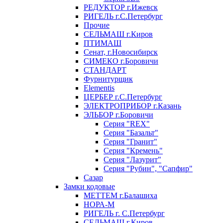
РЕДУКТОР г.Ижевск
РИГЕЛЬ г.С.Петербург
Прочие
СЕЛЬМАШ г.Киров
ПТИМАШ
Сенат, г.Новосибирск
СИМЕКО г.Боровичи
СТАНДАРТ
Фурнитурщик
Elementis
ЦЕРБЕР г.С.Петербург
ЭЛЕКТРОПРИБОР г.Казань
ЭЛЬБОР г.Боровичи
Серия "REX"
Серия "Базальт"
Серия "Гранит"
Серия "Кремень"
Серия "Лазурит"
Серия "Рубин", "Сапфир"
Сазар
Замки кодовые
МЕТТЕМ г.Балашиха
НОРА-М
РИГЕЛЬ г. С.Петербург
СЕЛЬМАШ г.Киров