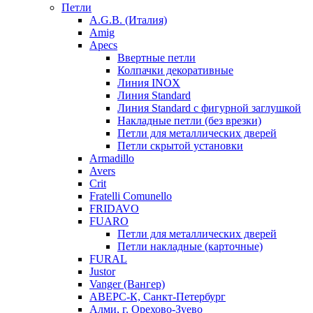
Петли
A.G.B. (Италия)
Amig
Apecs
Ввертные петли
Колпачки декоративные
Линия INOX
Линия Standard
Линия Standard с фигурной заглушкой
Накладные петли (без врезки)
Петли для металлических дверей
Петли скрытой установки
Armadillo
Avers
Crit
Fratelli Comunello
FRIDAVO
FUARO
Петли для металлических дверей
Петли накладные (карточные)
FURAL
Justor
Vanger (Вангер)
АВЕРС-К, Санкт-Петербург
Алми, г. Орехово-Зуево