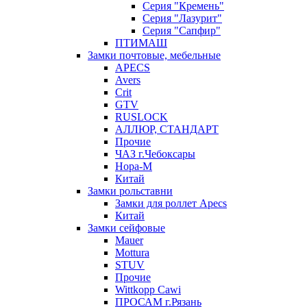
Серия "Кремень"
Серия "Лазурит"
Серия "Сапфир"
ПТИМАШ
Замки почтовые, мебельные
APECS
Avers
Crit
GTV
RUSLOCK
АЛЛЮР, СТАНДАРТ
Прочие
ЧАЗ г.Чебоксары
Нора-М
Китай
Замки рольставни
Замки для роллет Apecs
Китай
Замки сейфовые
Mauer
Mottura
STUV
Прочие
Wittkopp Cawi
ПРОСАМ г.Рязань