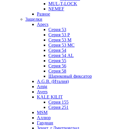
MUL-T-LOCK
NEMEF
Разное
Защелки
Apecs
Серия 53
Серия 53 P
Серия 53 М
Серия 53 МC
Серия 54
Серия 54 AL
Серия 55
Серия 56
Серия 58
Шариковый фиксатор
A.G.B. (Италия)
Amig
Avers
KALE KILIT
Серия 155
Серия 251
MSM
Аллюр
Гардиан
Зенит, г.Дмитровград