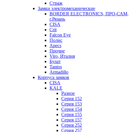
Страж
Замки электромеханические
BORDER ELECTRONICS, ПРО-САМ,
г.Рязань
CISA
Crit
Falcon Eye
Полис
Apecs
Прочие
Viro, Италия
Булат
Tantos
Armadillo
Корпуса замков
CISA
KALE
Разное
Серия 152
Серия 153
Серия 154
Серия 155
Серия 157
Серия 252
Серия 257