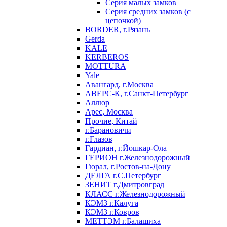
Серия малых замков
Серия средних замков (с
цепочкой)
BORDER, г.Рязань
Gerda
KALE
KERBEROS
MOTTURA
Yale
Авангард, г.Москва
АВЕРС-К, г.Санкт-Петербург
Аллюр
Арес, Москва
Прочие, Китай
г.Барановичи
г.Глазов
Гардиан, г.Йошкар-Ола
ГЕРИОН г.Железнодорожный
Гюрал, г.Ростов-на-Дону
ДЕЛГА г.С.Петербург
ЗЕНИТ г.Дмитровград
КЛАСС г.Железнодорожный
КЭМЗ г.Калуга
КЭМЗ г.Ковров
МЕТТЭМ г.Балашиха