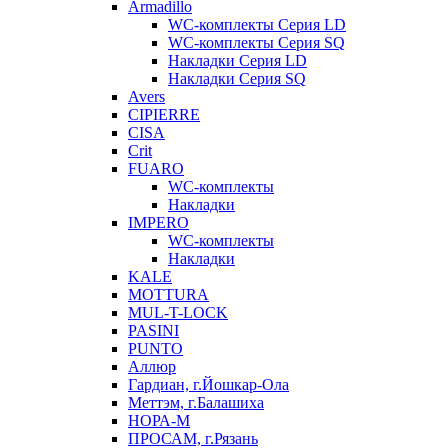
Armadillo
WC-комплекты Серия LD
WC-комплекты Серия SQ
Накладки Серия LD
Накладки Серия SQ
Avers
CIPIERRE
CISA
Crit
FUARO
WC-комплекты
Накладки
IMPERO
WC-комплекты
Накладки
KALE
MOTTURA
MUL-T-LOCK
PASINI
PUNTO
Аллюр
Гардиан, г.Йошкар-Ола
Меттэм, г.Балашиха
НОРА-М
ПРОСАМ, г.Рязань