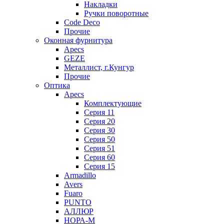
Накладки
Ручки поворотные
Code Deco
Прочие
Оконная фурнитура
Apecs
GEZE
Металлист, г.Кунгур
Прочие
Оптика
Apecs
Комплектующие
Серия 11
Серия 20
Серия 30
Серия 50
Серия 51
Серия 60
Серия 15
Armadillo
Avers
Fuaro
PUNTO
АЛЛЮР
НОРА-М