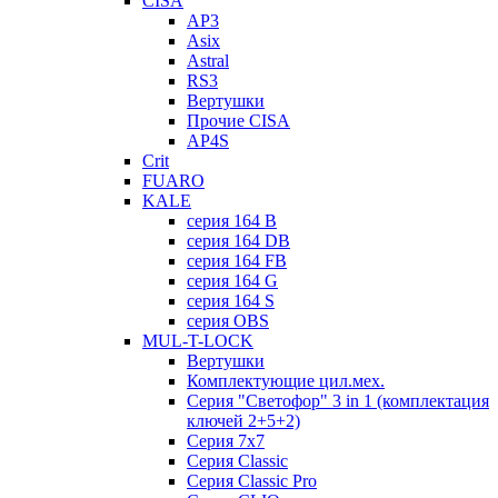
CISA
AP3
Asix
Astral
RS3
Вертушки
Прочие CISA
AP4S
Crit
FUARO
KALE
серия 164 B
серия 164 DB
серия 164 FB
серия 164 G
серия 164 S
серия OBS
MUL-T-LOCK
Вертушки
Комплектующие цил.мех.
Серия "Светофор" 3 in 1 (комплектация
ключей 2+5+2)
Серия 7х7
Серия Classic
Серия Classic Pro