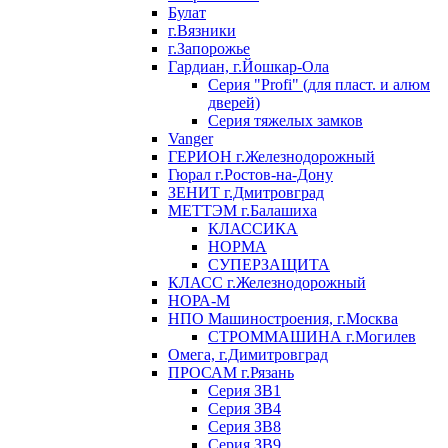
Булат
г.Вязники
г.Запорожье
Гардиан, г.Йошкар-Ола
Серия "Profi" (для пласт. и алюм
дверей)
Серия тяжелых замков
Vanger
ГЕРИОН г.Железнодорожный
Гюрал г.Ростов-на-Дону
ЗЕНИТ г.Дмитровград
МЕТТЭМ г.Балашиха
КЛАССИКА
НОРМА
СУПЕРЗАЩИТА
КЛАСС г.Железнодорожный
НОРА-М
НПО Машиностроения, г.Москва
СТРОММАШИНА г.Могилев
Омега, г.Димитровград
ПРОСАМ г.Рязань
Серия ЗВ1
Серия ЗВ4
Серия ЗВ8
Серия ЗВ9