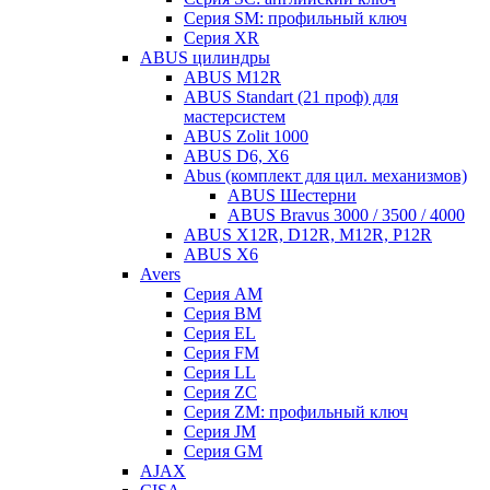
Серия SM: профильный ключ
Серия XR
ABUS цилиндры
ABUS M12R
ABUS Standart (21 проф) для
мастерсистем
ABUS Zolit 1000
ABUS D6, X6
Abus (комплект для цил. механизмов)
ABUS Шестерни
ABUS Bravus 3000 / 3500 / 4000
ABUS X12R, D12R, M12R, P12R
ABUS X6
Avers
Серия AM
Серия BM
Серия EL
Серия FM
Серия LL
Серия ZC
Серия ZM: профильный ключ
Серия JM
Серия GM
AJAX