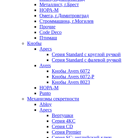
Металлист, г.Брест
НОРА-М
Омега, г.Димитровград
Строммашина, г.Могилев
Прочие
Code Deco
Птимаш
Кнобы
Apecs
Серия Standard с круглой ручкой
Серия Standard с фалевой ручкой
Avers
Кнобы Avers 6072
Кнобы Avers 6072-P
Кнобы Avers 8023
НОРА-М
Punto
Механизмы секретности
Abloy
Apecs
Вертушки
Серия 4KC
Серия CD
Серия Premier
Серия SC: английский ключ