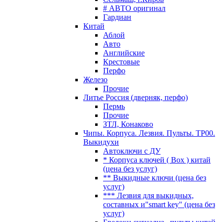
# АВТО оригинал
Гардиан
Китай
Аблой
Авто
Английские
Крестовые
Перфо
Железо
Прочие
Литье Россия (дверняк, перфо)
Пермь
Прочие
ЗТЛ, Конаково
Чипы. Корпуса. Лезвия. Пульты. TP00.
Выкидухи
Автоключи с ДУ
* Корпуса ключей ( Box ) китай
(цена без услуг)
** Выкидные ключи (цена без
услуг)
*** Лезвия для выкидных,
составных и"smart key" (цена без
услуг)