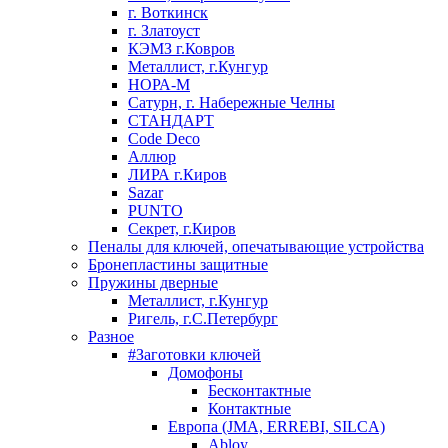
г. Воткинск
г. Златоуст
КЭМЗ г.Ковров
Металлист, г.Кунгур
НОРА-М
Сатурн, г. Набережные Челны
СТАНДАРТ
Code Deco
Аллюр
ЛИРА г.Киров
Sazar
PUNTO
Секрет, г.Киров
Пеналы для ключей, опечатывающие устройства
Бронепластины защитные
Пружины дверные
Металлист, г.Кунгур
Ригель, г.С.Петербург
Разное
#Заготовки ключей
Домофоны
Бесконтактные
Контактные
Европа (JMA, ERREBI, SILCA)
Abloy