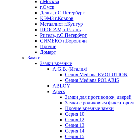
г.Москва
г.Омск
Делга, г.С.Петербург
КЭМЗ г.Ковров
Металлист г.Кунгур
ПРОСАМ, г.Рязань
Ригель, г.С.Петербург
СИМЕКО г.Боровичи
Прочие
Домарт
Замки
Замки врезные
A.G.B. (Италия)
Серия Mediana EVOLUTION
Серия Mediana POLARIS
ABLOY
Apecs
Замки для противопож. дверей
Замки с роликовым фиксатором
Прочие врезные замки
Серия 10
Серия 12
Серия 13
Серия 14
Серия 15