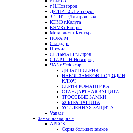
г.Глазов
г.Н.Новгород
ДЕЛГА г.С.Петербург
ЗЕНИТ г.Дмитровград
КЭМЗ г.Калуга
КЭМЗ г.Ковров
Металлист г.Кунгур
НОРА-М
Стандарт
Прочие
СЕЛЬМАШ г.Киров
СТАРТ г.Н.Новгород
ЧАЗ г.Чебоксары
ДИЗАЙН СЕРИЯ
НАБОР ЗАМКОВ ПОД ОДИН
КЛЮЧ
СЕРИЯ РОМАНТИКА
СТАНДАРТНАЯ ЗАЩИТА
ТРОСОВЫЕ ЗАМКИ
УЛЬТРА ЗАЩИТА
УСИЛЕННАЯ ЗАЩИТА
Vanger
Замки накладные
APECS
Серия больших замков