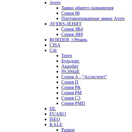
Avers
Замки общего назначения
Серия 08
Противопожарные замки Avers
AVERS-ЗЕНИТ
Серия ЗВ4
Серия ЗВ9
BORDER, г.Рязань
CISA
Crit
Torex
Бульдорс
Акробат
РАЗНЫЕ
Серия A - "Ассистент"
Серия П
Серия РК
Серия РМ
Серия С3
Серия РМП
DL
FUARO
ISEO
KALE
Разное