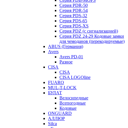
Серия PDB-MOPS
Серия PDR-50
Серия PDR-54
Серия PDS-32
Серия PDS-65
Серия PDS-XS
Серия PDZ (с сигнализацией)
Серия PDZ 24-29 Кодовые замки
для чемоданов (перекодируемые)
ABUS (Германия)
Avers
Avers PD-01
Разное
CISA
CISA
CISA LOGOline
FUARO
MUL-T-LOCK
БУЛАТ
Велосипедные
Всепогодные
Кодовые
ONGUARD
АЛЛЮР
Silca