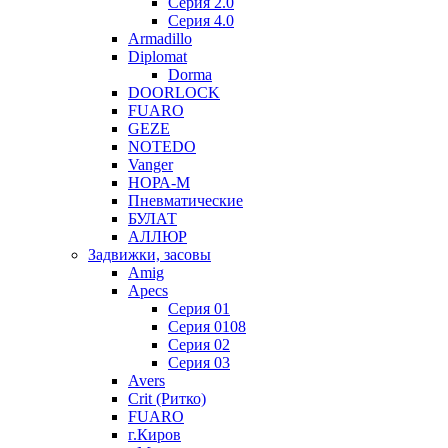
Серия 2.0
Серия 4.0
Armadillo
Diplomat
Dorma
DOORLOCK
FUARO
GEZE
NOTEDO
Vanger
НОРА-М
Пневматические
БУЛАТ
АЛЛЮР
Задвижки, засовы
Amig
Apecs
Серия 01
Серия 0108
Серия 02
Серия 03
Avers
Crit (Ритко)
FUARO
г.Киров