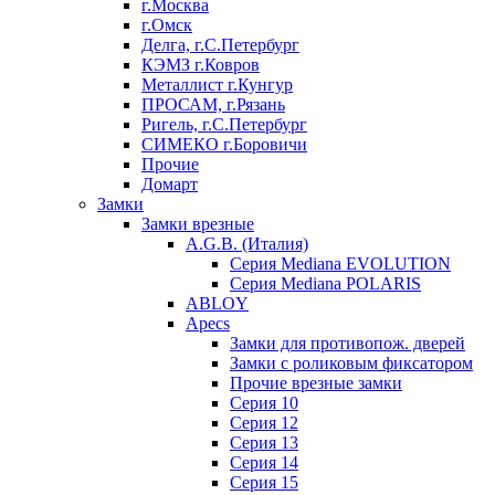
г.Москва
г.Омск
Делга, г.С.Петербург
КЭМЗ г.Ковров
Металлист г.Кунгур
ПРОСАМ, г.Рязань
Ригель, г.С.Петербург
СИМЕКО г.Боровичи
Прочие
Домарт
Замки
Замки врезные
A.G.B. (Италия)
Серия Mediana EVOLUTION
Серия Mediana POLARIS
ABLOY
Apecs
Замки для противопож. дверей
Замки с роликовым фиксатором
Прочие врезные замки
Серия 10
Серия 12
Серия 13
Серия 14
Серия 15