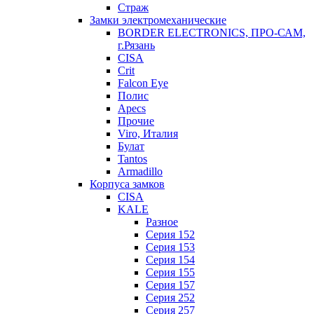
Страж
Замки электромеханические
BORDER ELECTRONICS, ПРО-САМ,
г.Рязань
CISA
Crit
Falcon Eye
Полис
Apecs
Прочие
Viro, Италия
Булат
Tantos
Armadillo
Корпуса замков
CISA
KALE
Разное
Серия 152
Серия 153
Серия 154
Серия 155
Серия 157
Серия 252
Серия 257