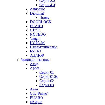
Серия 2.0
Серия 4.0
Armadillo
Diplomat
Dorma
DOORLOCK
FUARO
GEZE
NOTEDO
Vanger
НОРА-М
Пневматические
БУЛАТ
АЛЛЮР
Задвижки, засовы
Amig
Apecs
Серия 01
Серия 0108
Серия 02
Серия 03
Avers
Crit (Ритко)
FUARO
г.Киров