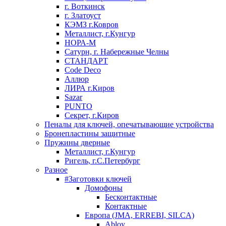
г. Воткинск
г. Златоуст
КЭМЗ г.Ковров
Металлист, г.Кунгур
НОРА-М
Сатурн, г. Набережные Челны
СТАНДАРТ
Code Deco
Аллюр
ЛИРА г.Киров
Sazar
PUNTO
Секрет, г.Киров
Пеналы для ключей, опечатывающие устройства
Бронепластины защитные
Пружины дверные
Металлист, г.Кунгур
Ригель, г.С.Петербург
Разное
#Заготовки ключей
Домофоны
Бесконтактные
Контактные
Европа (JMA, ERREBI, SILCA)
Abloy