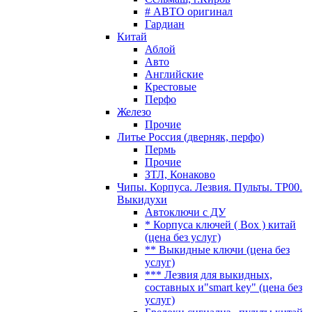
# АВТО оригинал
Гардиан
Китай
Аблой
Авто
Английские
Крестовые
Перфо
Железо
Прочие
Литье Россия (дверняк, перфо)
Пермь
Прочие
ЗТЛ, Конаково
Чипы. Корпуса. Лезвия. Пульты. TP00.
Выкидухи
Автоключи с ДУ
* Корпуса ключей ( Box ) китай
(цена без услуг)
** Выкидные ключи (цена без
услуг)
*** Лезвия для выкидных,
составных и"smart key" (цена без
услуг)