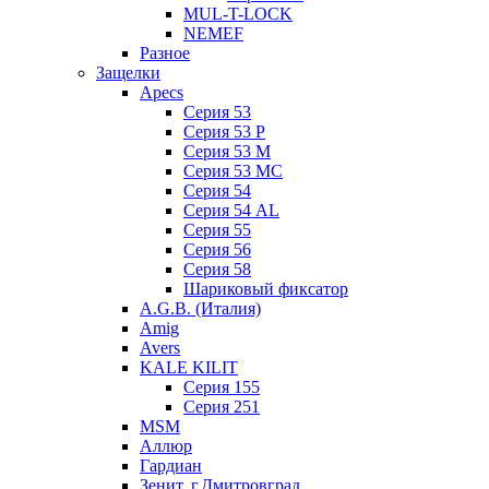
MUL-T-LOCK
NEMEF
Разное
Защелки
Apecs
Серия 53
Серия 53 P
Серия 53 М
Серия 53 МC
Серия 54
Серия 54 AL
Серия 55
Серия 56
Серия 58
Шариковый фиксатор
A.G.B. (Италия)
Amig
Avers
KALE KILIT
Серия 155
Серия 251
MSM
Аллюр
Гардиан
Зенит, г.Дмитровград