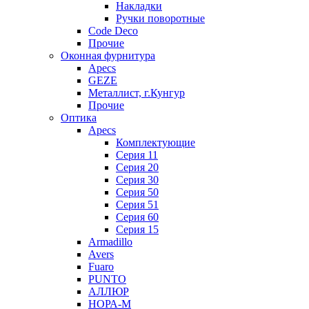
Накладки
Ручки поворотные
Code Deco
Прочие
Оконная фурнитура
Apecs
GEZE
Металлист, г.Кунгур
Прочие
Оптика
Apecs
Комплектующие
Серия 11
Серия 20
Серия 30
Серия 50
Серия 51
Серия 60
Серия 15
Armadillo
Avers
Fuaro
PUNTO
АЛЛЮР
НОРА-М