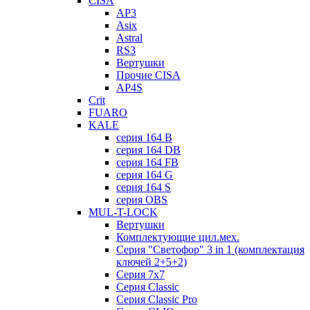
CISA
AP3
Asix
Astral
RS3
Вертушки
Прочие CISA
AP4S
Crit
FUARO
KALE
серия 164 B
серия 164 DB
серия 164 FB
серия 164 G
серия 164 S
серия OBS
MUL-T-LOCK
Вертушки
Комплектующие цил.мех.
Серия "Светофор" 3 in 1 (комплектация
ключей 2+5+2)
Серия 7х7
Серия Classic
Серия Classic Pro