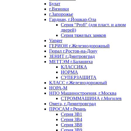
Булат
г.Вязники
г.Запорожье
Гардиан, г.Йошкар-Ола
Серия "Profi" (для пласт. и алюм
дверей)
Серия тяжелых замков
Vanger
ГЕРИОН г.Железнодорожный
Гюрал г.Ростов-на-Дону
ЗЕНИТ г.Дмитровград
МЕТТЭМ г.Балашиха
КЛАССИКА
НОРМА
СУПЕРЗАЩИТА
КЛАСС г.Железнодорожный
НОРА-М
НПО Машиностроения, г.Москва
СТРОММАШИНА г.Могилев
Омега, г.Димитровград
ПРОСАМ г.Рязань
Серия ЗВ1
Серия ЗВ4
Серия ЗВ8
Серия ЗВ9