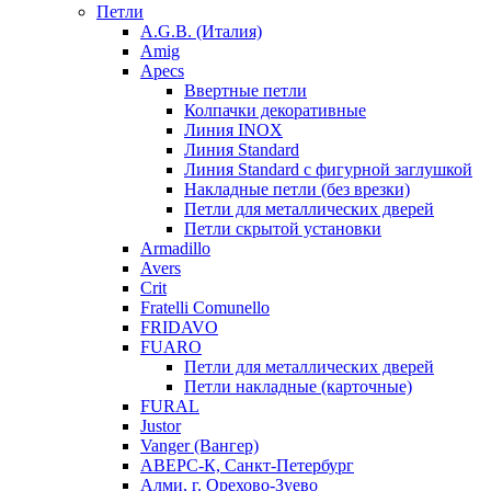
Петли
A.G.B. (Италия)
Amig
Apecs
Ввертные петли
Колпачки декоративные
Линия INOX
Линия Standard
Линия Standard с фигурной заглушкой
Накладные петли (без врезки)
Петли для металлических дверей
Петли скрытой установки
Armadillo
Avers
Crit
Fratelli Comunello
FRIDAVO
FUARO
Петли для металлических дверей
Петли накладные (карточные)
FURAL
Justor
Vanger (Вангер)
АВЕРС-К, Санкт-Петербург
Алми, г. Орехово-Зуево