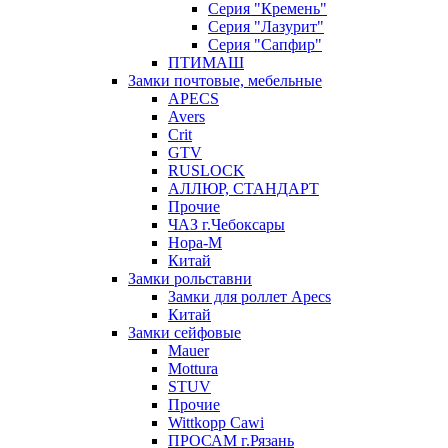
Серия "Кремень"
Серия "Лазурит"
Серия "Сапфир"
ПТИМАШ
Замки почтовые, мебельные
APECS
Avers
Crit
GTV
RUSLOCK
АЛЛЮР, СТАНДАРТ
Прочие
ЧАЗ г.Чебоксары
Нора-М
Китай
Замки рольставни
Замки для роллет Apecs
Китай
Замки сейфовые
Mauer
Mottura
STUV
Прочие
Wittkopp Cawi
ПРОСАМ г.Рязань