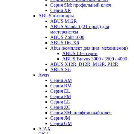
Серия SM: профильный ключ
Серия XR
ABUS цилиндры
ABUS M12R
ABUS Standart (21 проф) для
мастерсистем
ABUS Zolit 1000
ABUS D6, X6
Abus (комплект для цил. механизмов)
ABUS Шестерни
ABUS Bravus 3000 / 3500 / 4000
ABUS X12R, D12R, M12R, P12R
ABUS X6
Avers
Серия AM
Серия BM
Серия EL
Серия FM
Серия LL
Серия ZC
Серия ZM: профильный ключ
Серия JM
Серия GM
AJAX