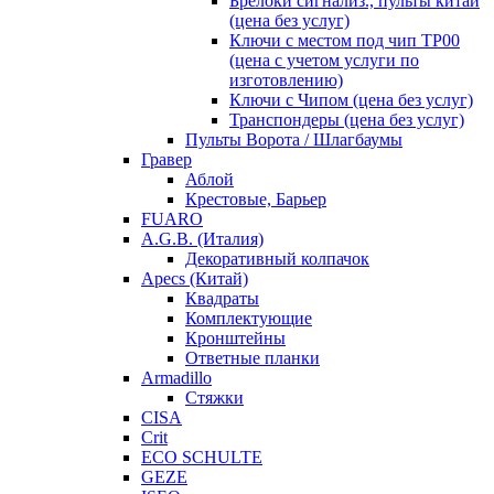
Брелоки сигнализ., пульты китай
(цена без услуг)
Ключи с местом под чип TP00
(цена с учетом услуги по
изготовлению)
Ключи с Чипом (цена без услуг)
Транспондеры (цена без услуг)
Пульты Ворота / Шлагбаумы
Гравер
Аблой
Крестовые, Барьер
FUARO
A.G.B. (Италия)
Декоративный колпачок
Apecs (Китай)
Квадраты
Комплектующие
Кронштейны
Ответные планки
Armadillo
Стяжки
CISA
Crit
ECO SCHULTE
GEZE