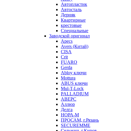
Автопластик
Автосталь
Дерняк
Квартирные
крестовые
Специальные
Заводской оригинал
Apecs
Avers (Китай)
CISA
Crit
FUARO
Gerda
Abloy ключи
Mottura
ABUS ключи
Mul-T-Lock
PALLADIUM
АВЕРС
Аллюр
Делга
НОРА-М
ПРОСАМ, г.Рязань
SECUREMME
Сельмаш, г.Киров