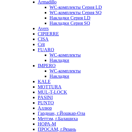
Armadillo
WC-комплекты Серия LD
WC-комплекты Серия SQ
Накладки Серия LD
Накладки Серия SQ
Avers
CIPIERRE
CISA
Crit
FUARO
WC-комплекты
Накладки
IMPERO
WC-комплекты
Накладки
KALE
MOTTURA
MUL-T-LOCK
PASINI
PUNTO
Аллюр
Гардиан, г.Йошкар-Ола
Меттэм, г.Балашиха
НОРА-М
ПРОСАМ, г.Рязань