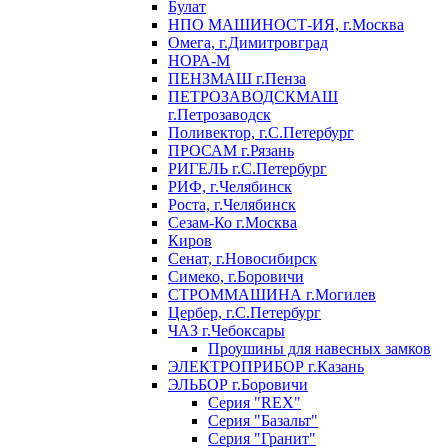
Булат
НПО МАШИНОСТ-ИЯ, г.Москва
Омега, г.Димитровград
НОРА-М
ПЕНЗМАШ г.Пенза
ПЕТРОЗАВОДСКМАШ
г.Петрозаводск
Поливектор, г.С.Петербург
ПРОСАМ г.Рязань
РИГЕЛЬ г.С.Петербург
РИФ, г.Челябинск
Роста, г.Челябинск
Сезам-Ко г.Москва
Киров
Сенат, г.Новосибирск
Симеко, г.Боровичи
СТРОММАШИНА г.Могилев
Цербер, г.С.Петербург
ЧАЗ г.Чебоксары
Проушины для навесных замков
ЭЛЕКТРОПРИБОР г.Казань
ЭЛЬБОР г.Боровичи
Серия "REX"
Серия "Базальт"
Серия "Гранит"