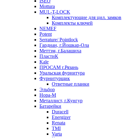
ISEO
Mottura
MUL-T-LOCK
Комплектующие для цил. замков
Комплекты ключей
NEMEF
Potent
Serrature/ Pointlock
Гардиан, г.Йошкар-Ола
Меттэм, г.Балашиха
ПластиК
Kale
ПРОСАМ г.Рязань
Уральская фурнитура
Фурнитурщик
Ответные планки
Эльбор
Нора-М
Металлист, г.Кунгур
Батарейки
Duracell
Energizer
Renata
TMI
Varta