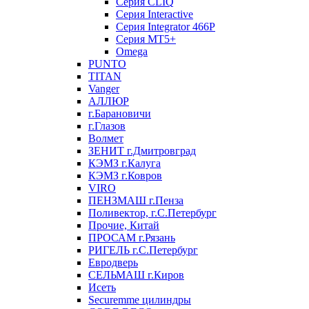
Серия CLIQ
Серия Interactive
Серия Integrator 466P
Серия MT5+
Omega
PUNTO
TITAN
Vanger
АЛЛЮР
г.Барановичи
г.Глазов
Волмет
ЗЕНИТ г.Дмитровград
КЭМЗ г.Калуга
КЭМЗ г.Ковров
VIRO
ПЕНЗМАШ г.Пенза
Поливектор, г.С.Петербург
Прочие, Китай
ПРОСАМ г.Рязань
РИГЕЛЬ г.С.Петербург
Евродверь
СЕЛЬМАШ г.Киров
Исеть
Securemme цилиндры