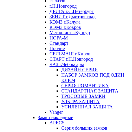
г.Глазов
г.Н.Новгород
ДЕЛГА г.С.Петербург
ЗЕНИТ г.Дмитровград
КЭМЗ г.Калуга
КЭМЗ г.Ковров
Металлист г.Кунгур
НОРА-М
Стандарт
Прочие
СЕЛЬМАШ г.Киров
СТАРТ г.Н.Новгород
ЧАЗ г.Чебоксары
ДИЗАЙН СЕРИЯ
НАБОР ЗАМКОВ ПОД ОДИН
КЛЮЧ
СЕРИЯ РОМАНТИКА
СТАНДАРТНАЯ ЗАЩИТА
ТРОСОВЫЕ ЗАМКИ
УЛЬТРА ЗАЩИТА
УСИЛЕННАЯ ЗАЩИТА
Vanger
Замки накладные
APECS
Серия больших замков