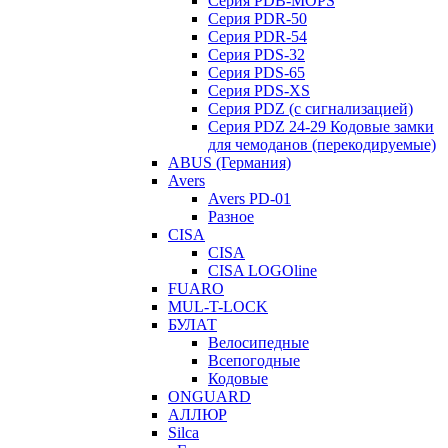
Серия PDB-MOPS
Серия PDR-50
Серия PDR-54
Серия PDS-32
Серия PDS-65
Серия PDS-XS
Серия PDZ (с сигнализацией)
Серия PDZ 24-29 Кодовые замки
для чемоданов (перекодируемые)
ABUS (Германия)
Avers
Avers PD-01
Разное
CISA
CISA
CISA LOGOline
FUARO
MUL-T-LOCK
БУЛАТ
Велосипедные
Всепогодные
Кодовые
ONGUARD
АЛЛЮР
Silca