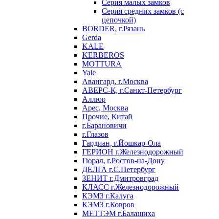
Серия малых замков
Серия средних замков (с
цепочкой)
BORDER, г.Рязань
Gerda
KALE
KERBEROS
MOTTURA
Yale
Авангард, г.Москва
АВЕРС-К, г.Санкт-Петербург
Аллюр
Арес, Москва
Прочие, Китай
г.Барановичи
г.Глазов
Гардиан, г.Йошкар-Ола
ГЕРИОН г.Железнодорожный
Гюрал, г.Ростов-на-Дону
ДЕЛГА г.С.Петербург
ЗЕНИТ г.Дмитровград
КЛАСС г.Железнодорожный
КЭМЗ г.Калуга
КЭМЗ г.Ковров
МЕТТЭМ г.Балашиха