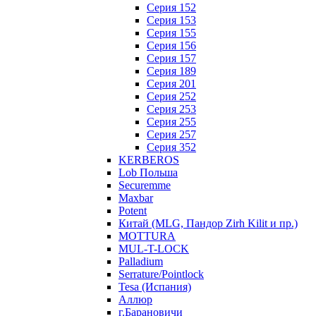
Серия 152
Серия 153
Серия 155
Серия 156
Серия 157
Серия 189
Серия 201
Серия 252
Серия 253
Серия 255
Серия 257
Серия 352
KERBEROS
Lob Польша
Securemme
Maxbar
Potent
Китай (MLG, Пандор Zirh Kilit и пр.)
MOTTURA
MUL-T-LOCK
Palladium
Serrature/Pointlock
Tesa (Испания)
Аллюр
г.Барановичи