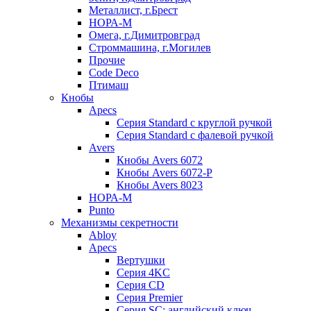
Металлист, г.Брест
НОРА-М
Омега, г.Димитровград
Строммашина, г.Могилев
Прочие
Code Deco
Птимаш
Кнобы
Apecs
Серия Standard с круглой ручкой
Серия Standard с фалевой ручкой
Avers
Кнобы Avers 6072
Кнобы Avers 6072-P
Кнобы Avers 8023
НОРА-М
Punto
Механизмы секретности
Abloy
Apecs
Вертушки
Серия 4KC
Серия CD
Серия Premier
Серия SC: английский ключ