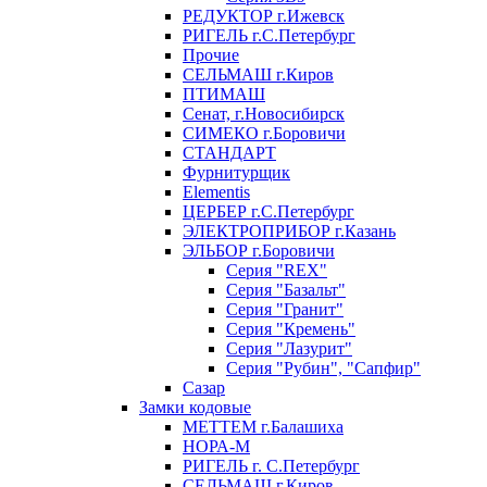
РЕДУКТОР г.Ижевск
РИГЕЛЬ г.С.Петербург
Прочие
СЕЛЬМАШ г.Киров
ПТИМАШ
Сенат, г.Новосибирск
СИМЕКО г.Боровичи
СТАНДАРТ
Фурнитурщик
Elementis
ЦЕРБЕР г.С.Петербург
ЭЛЕКТРОПРИБОР г.Казань
ЭЛЬБОР г.Боровичи
Серия "REX"
Серия "Базальт"
Серия "Гранит"
Серия "Кремень"
Серия "Лазурит"
Серия "Рубин", "Сапфир"
Сазар
Замки кодовые
МЕТТЕМ г.Балашиха
НОРА-М
РИГЕЛЬ г. С.Петербург
СЕЛЬМАШ г.Киров