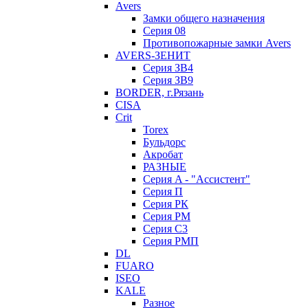
Avers
Замки общего назначения
Серия 08
Противопожарные замки Avers
AVERS-ЗЕНИТ
Серия ЗВ4
Серия ЗВ9
BORDER, г.Рязань
CISA
Crit
Torex
Бульдорс
Акробат
РАЗНЫЕ
Серия A - "Ассистент"
Серия П
Серия РК
Серия РМ
Серия С3
Серия РМП
DL
FUARO
ISEO
KALE
Разное