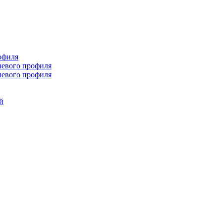
офиля
иевого профиля
иевого профиля
й