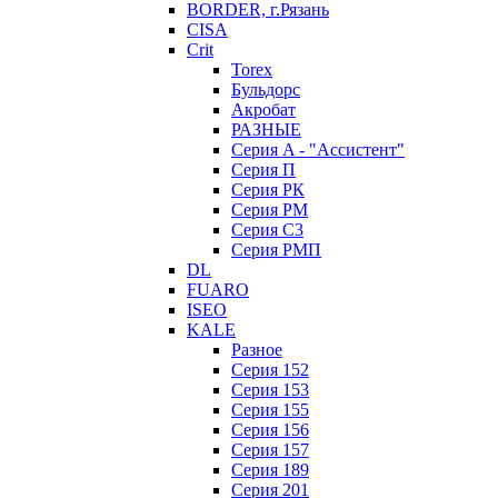
BORDER, г.Рязань
CISA
Crit
Torex
Бульдорс
Акробат
РАЗНЫЕ
Серия A - "Ассистент"
Серия П
Серия РК
Серия РМ
Серия С3
Серия РМП
DL
FUARO
ISEO
KALE
Разное
Серия 152
Серия 153
Серия 155
Серия 156
Серия 157
Серия 189
Серия 201