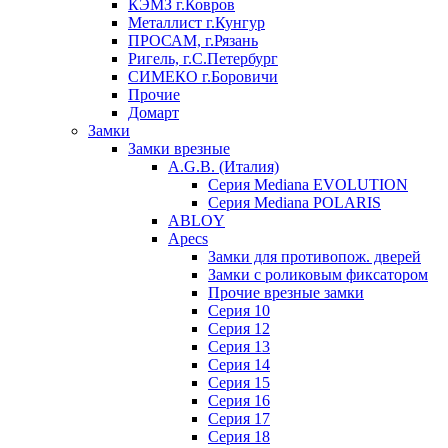
КЭМЗ г.Ковров
Металлист г.Кунгур
ПРОСАМ, г.Рязань
Ригель, г.С.Петербург
СИМЕКО г.Боровичи
Прочие
Домарт
Замки
Замки врезные
A.G.B. (Италия)
Серия Mediana EVOLUTION
Серия Mediana POLARIS
ABLOY
Apecs
Замки для противопож. дверей
Замки с роликовым фиксатором
Прочие врезные замки
Серия 10
Серия 12
Серия 13
Серия 14
Серия 15
Серия 16
Серия 17
Серия 18