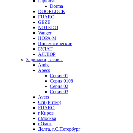
Diplomat
Dorma
DOORLOCK
FUARO
GEZE
NOTEDO
Vanger
НОРА-М
Пневматические
БУЛАТ
АЛЛЮР
Задвижки, засовы
Amig
Apecs
Серия 01
Серия 0108
Серия 02
Серия 03
Avers
Crit (Ритко)
FUARO
г.Киров
г.Москва
г.Омск
Делга, г.С.Петербург