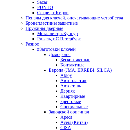
Sazar
PUNTO
Секрет, г.Киров
Пеналы для ключей, опечатывающие устройства
Бронепластины защитные
Пружины дверные
Металлист, г.Кунгур
Ригель, г.С.Петербург
Разное
#Заготовки ключей
Домофоны
Бесконтактные
Контактные
Европа (JMA, ERREBI, SILCA)
Abloy
Автопластик
Автосталь
Дерняк
Квартирные
крестовые
Специальные
Заводской оригинал
Apecs
Avers (Китай)
CISA