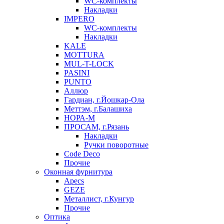
WC-комплекты
Накладки
IMPERO
WC-комплекты
Накладки
KALE
MOTTURA
MUL-T-LOCK
PASINI
PUNTO
Аллюр
Гардиан, г.Йошкар-Ола
Меттэм, г.Балашиха
НОРА-М
ПРОСАМ, г.Рязань
Накладки
Ручки поворотные
Code Deco
Прочие
Оконная фурнитура
Apecs
GEZE
Металлист, г.Кунгур
Прочие
Оптика