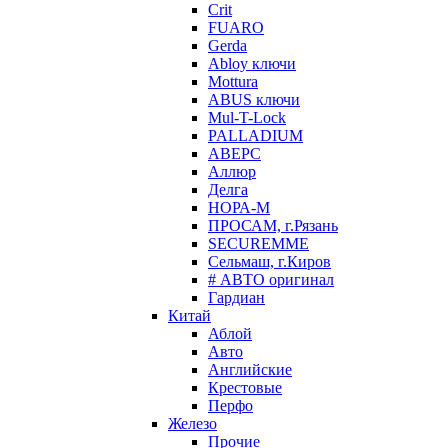
Crit
FUARO
Gerda
Abloy ключи
Mottura
ABUS ключи
Mul-T-Lock
PALLADIUM
АВЕРС
Аллюр
Делга
НОРА-М
ПРОСАМ, г.Рязань
SECUREMME
Сельмаш, г.Киров
# АВТО оригинал
Гардиан
Китай
Аблой
Авто
Английские
Крестовые
Перфо
Железо
Прочие