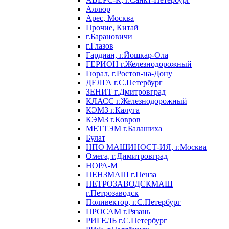
Аллюр
Арес, Москва
Прочие, Китай
г.Барановичи
г.Глазов
Гардиан, г.Йошкар-Ола
ГЕРИОН г.Железнодорожный
Гюрал, г.Ростов-на-Дону
ДЕЛГА г.С.Петербург
ЗЕНИТ г.Дмитровград
КЛАСС г.Железнодорожный
КЭМЗ г.Калуга
КЭМЗ г.Ковров
МЕТТЭМ г.Балашиха
Булат
НПО МАШИНОСТ-ИЯ, г.Москва
Омега, г.Димитровград
НОРА-М
ПЕНЗМАШ г.Пенза
ПЕТРОЗАВОДСКМАШ
г.Петрозаводск
Поливектор, г.С.Петербург
ПРОСАМ г.Рязань
РИГЕЛЬ г.С.Петербург