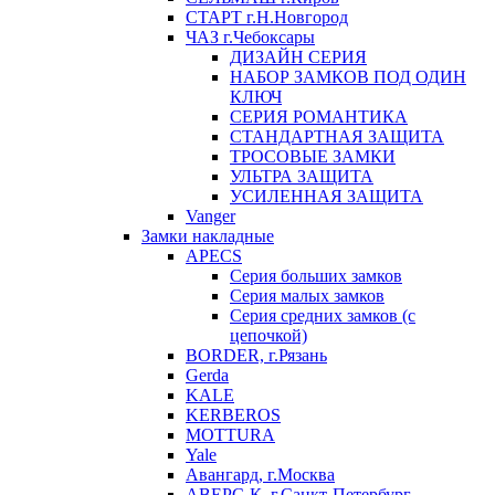
СТАРТ г.Н.Новгород
ЧАЗ г.Чебоксары
ДИЗАЙН СЕРИЯ
НАБОР ЗАМКОВ ПОД ОДИН
КЛЮЧ
СЕРИЯ РОМАНТИКА
СТАНДАРТНАЯ ЗАЩИТА
ТРОСОВЫЕ ЗАМКИ
УЛЬТРА ЗАЩИТА
УСИЛЕННАЯ ЗАЩИТА
Vanger
Замки накладные
APECS
Серия больших замков
Серия малых замков
Серия средних замков (с
цепочкой)
BORDER, г.Рязань
Gerda
KALE
KERBEROS
MOTTURA
Yale
Авангард, г.Москва
АВЕРС-К, г.Санкт-Петербург