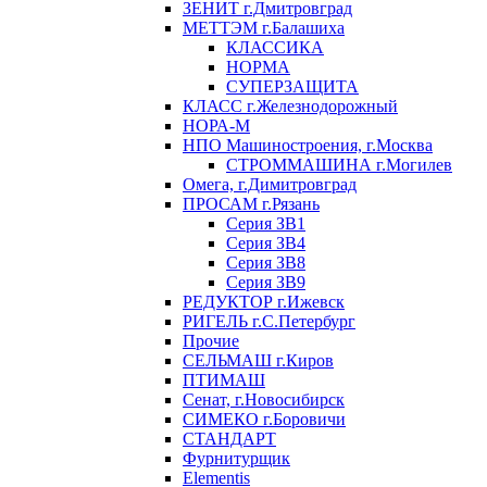
ЗЕНИТ г.Дмитровград
МЕТТЭМ г.Балашиха
КЛАССИКА
НОРМА
СУПЕРЗАЩИТА
КЛАСС г.Железнодорожный
НОРА-М
НПО Машиностроения, г.Москва
СТРОММАШИНА г.Могилев
Омега, г.Димитровград
ПРОСАМ г.Рязань
Серия ЗВ1
Серия ЗВ4
Серия ЗВ8
Серия ЗВ9
РЕДУКТОР г.Ижевск
РИГЕЛЬ г.С.Петербург
Прочие
СЕЛЬМАШ г.Киров
ПТИМАШ
Сенат, г.Новосибирск
СИМЕКО г.Боровичи
СТАНДАРТ
Фурнитурщик
Elementis