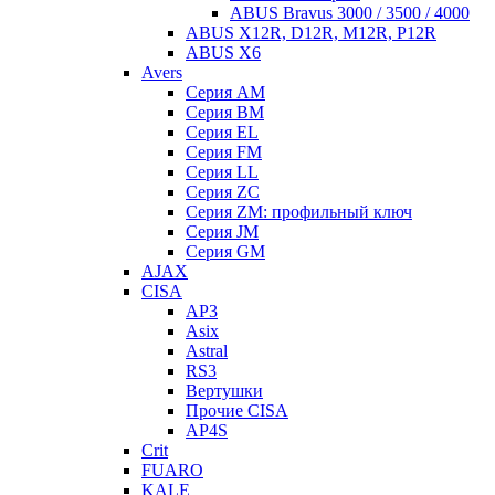
ABUS Bravus 3000 / 3500 / 4000
ABUS X12R, D12R, M12R, P12R
ABUS X6
Avers
Серия AM
Серия BM
Серия EL
Серия FM
Серия LL
Серия ZC
Серия ZM: профильный ключ
Серия JM
Серия GM
AJAX
CISA
AP3
Asix
Astral
RS3
Вертушки
Прочие CISA
AP4S
Crit
FUARO
KALE