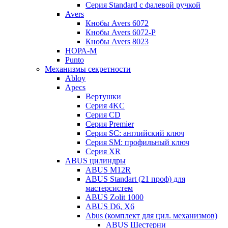
Серия Standard с фалевой ручкой
Avers
Кнобы Avers 6072
Кнобы Avers 6072-P
Кнобы Avers 8023
НОРА-М
Punto
Механизмы секретности
Abloy
Apecs
Вертушки
Серия 4KC
Серия CD
Серия Premier
Серия SC: английский ключ
Серия SM: профильный ключ
Серия XR
ABUS цилиндры
ABUS M12R
ABUS Standart (21 проф) для
мастерсистем
ABUS Zolit 1000
ABUS D6, X6
Abus (комплект для цил. механизмов)
ABUS Шестерни