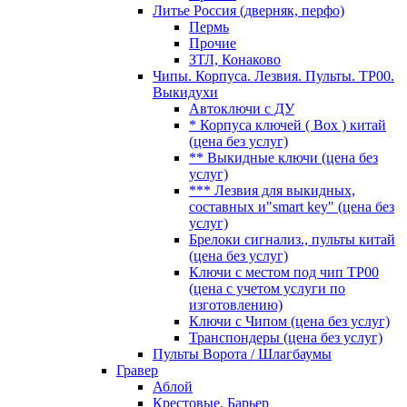
Литье Россия (дверняк, перфо)
Пермь
Прочие
ЗТЛ, Конаково
Чипы. Корпуса. Лезвия. Пульты. TP00.
Выкидухи
Автоключи с ДУ
* Корпуса ключей ( Box ) китай
(цена без услуг)
** Выкидные ключи (цена без
услуг)
*** Лезвия для выкидных,
составных и"smart key" (цена без
услуг)
Брелоки сигнализ., пульты китай
(цена без услуг)
Ключи с местом под чип TP00
(цена с учетом услуги по
изготовлению)
Ключи с Чипом (цена без услуг)
Транспондеры (цена без услуг)
Пульты Ворота / Шлагбаумы
Гравер
Аблой
Крестовые, Барьер