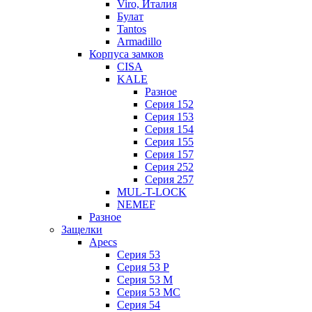
Viro, Италия
Булат
Tantos
Armadillo
Корпуса замков
CISA
KALE
Разное
Серия 152
Серия 153
Серия 154
Серия 155
Серия 157
Серия 252
Серия 257
MUL-T-LOCK
NEMEF
Разное
Защелки
Apecs
Серия 53
Серия 53 P
Серия 53 М
Серия 53 МC
Серия 54