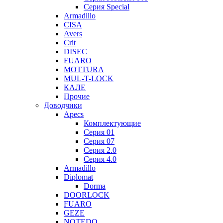
Серия Special
Armadillo
CISA
Avers
Crit
DISEC
FUARO
MOTTURA
MUL-T-LOCK
КАЛЕ
Прочие
Доводчики
Apecs
Комплектующие
Серия 01
Серия 07
Серия 2.0
Серия 4.0
Armadillo
Diplomat
Dorma
DOORLOCK
FUARO
GEZE
NOTEDO