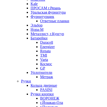
Kale
ПРОСАМ г.Рязань
Уральская фурнитура
Фурнитурщик
Ответные планки
Эльбор
Нора-М
Металлист, г.Кунгур
Батарейки
Duracell
Energizer
Renata
TMI
Varta
Космос
GP
Уплотнители
Метраж
Ручки
Кольца дверные
PASINI
Ручки кнопки
ВОРОНЕЖ
г.Йошкар-Ола
г.Подольск