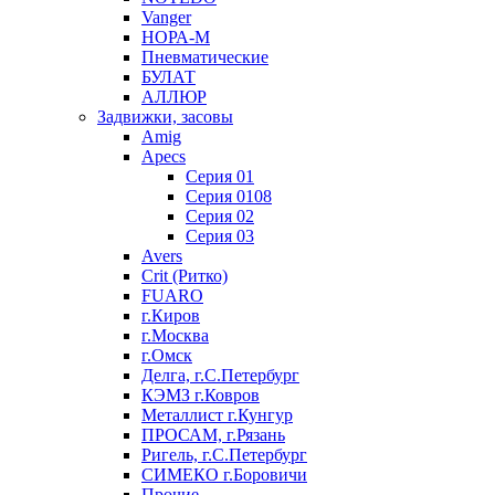
Vanger
НОРА-М
Пневматические
БУЛАТ
АЛЛЮР
Задвижки, засовы
Amig
Apecs
Серия 01
Серия 0108
Серия 02
Серия 03
Avers
Crit (Ритко)
FUARO
г.Киров
г.Москва
г.Омск
Делга, г.С.Петербург
КЭМЗ г.Ковров
Металлист г.Кунгур
ПРОСАМ, г.Рязань
Ригель, г.С.Петербург
СИМЕКО г.Боровичи
Прочие