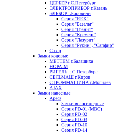
ЦЕРБЕР г.С.Петербург
ЭЛЕКТРОПРИБОР г.Казань
ЭЛЬБОР г.Боровичи
Серия "REX"
Серия "Базальт"
Серия "Гранит"
Серия "Кремень"
Серия "Лазурит"
Серия "Рубин", "Сапфир"
Сазар
Замки кодовые
МЕТТЕМ г.Балашиха
НОРА-М
РИГЕЛЬ г. С.Петербург
СЕЛЬМАШ г.Киров
СТРОММАШИНА г.Могилев
AJAX
Замки навесные
Apecs
Замки велосипедные
Серия PD-01 (МВС)
Серия PD-02
Серия PD-03
Серия PD-10
Серия PD-14