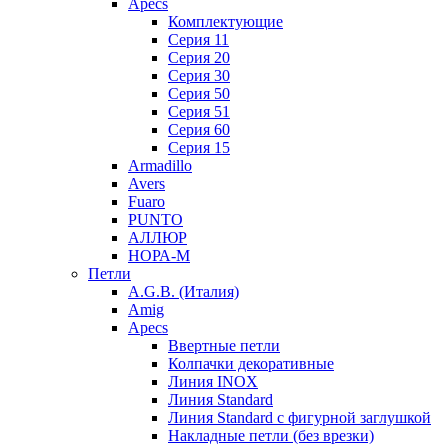
Apecs
Комплектующие
Серия 11
Серия 20
Серия 30
Серия 50
Серия 51
Серия 60
Серия 15
Armadillo
Avers
Fuaro
PUNTO
АЛЛЮР
НОРА-М
Петли
A.G.B. (Италия)
Amig
Apecs
Ввертные петли
Колпачки декоративные
Линия INOX
Линия Standard
Линия Standard с фигурной заглушкой
Накладные петли (без врезки)