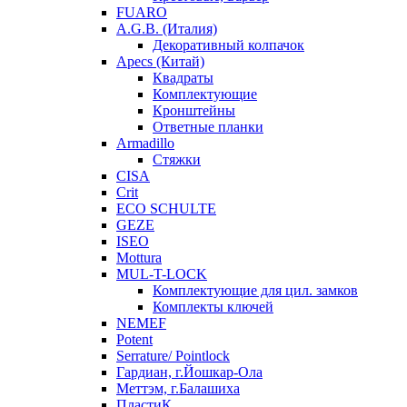
FUARO
A.G.B. (Италия)
Декоративный колпачок
Apecs (Китай)
Квадраты
Комплектующие
Кронштейны
Ответные планки
Armadillo
Стяжки
CISA
Crit
ECO SCHULTE
GEZE
ISEO
Mottura
MUL-T-LOCK
Комплектующие для цил. замков
Комплекты ключей
NEMEF
Potent
Serrature/ Pointlock
Гардиан, г.Йошкар-Ола
Меттэм, г.Балашиха
ПластиК