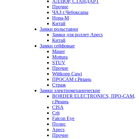
АЛЛЮР, СТАНДАРТ
Прочие
ЧАЗ г.Чебоксары
Нора-М
Китай
Замки рольставни
Замки для роллет Apecs
Китай
Замки сейфовые
Mauer
Mottura
STUV
Прочие
Wittkopp Cawi
ПРОСАМ г.Рязань
Страж
Замки электромеханические
BORDER ELECTRONICS, ПРО-САМ,
г.Рязань
CISA
Crit
Falcon Eye
Полис
Apecs
Прочие