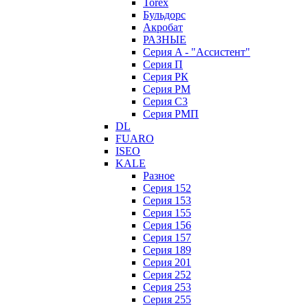
Torex
Бульдорс
Акробат
РАЗНЫЕ
Серия A - "Ассистент"
Серия П
Серия РК
Серия РМ
Серия С3
Серия РМП
DL
FUARO
ISEO
KALE
Разное
Серия 152
Серия 153
Серия 155
Серия 156
Серия 157
Серия 189
Серия 201
Серия 252
Серия 253
Серия 255