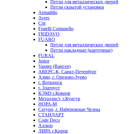
Петли для металлических дверей
Петли скрытой установки
Armadillo
Avers
Crit
Fratelli Comunello
FRIDAVO
FUARO
Петли для металлических дверей
Петли накладные (карточные)
FURAL
Justor
Vanger (Вангер)
АВЕРС-К, Санкт-Петербург
Алми, г. Орехово-Зуево
г. Воткинск
г. Златоуст
КЭМЗ г.Ковров
Металлист, г.Кунгур
НОРА-М
Сатурн, г. Набережные Челны
СТАНДАРТ
Code Deco
Аллюр
ЛИРА г.Киров