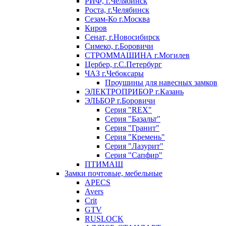
РИФ, г.Челябинск
Роста, г.Челябинск
Сезам-Ко г.Москва
Киров
Сенат, г.Новосибирск
Симеко, г.Боровичи
СТРОММАШИНА г.Могилев
Цербер, г.С.Петербург
ЧАЗ г.Чебоксары
Проушины для навесных замков
ЭЛЕКТРОПРИБОР г.Казань
ЭЛЬБОР г.Боровичи
Серия "REX"
Серия "Базальт"
Серия "Гранит"
Серия "Кремень"
Серия "Лазурит"
Серия "Сапфир"
ПТИМАШ
Замки почтовые, мебельные
APECS
Avers
Crit
GTV
RUSLOCK