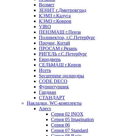
Волмет
ЗЕНИТ г.Дмитровград
КЭМЗ г.Калуга
КЭМЗ г.Ковров
VIRO
ПЕНЗМАШ г.Пенза
Поливектор, г.С.Петербург
Прочие, Китай
ПРОСАМ г.Рязань
РИГЕЛЬ г.С.Петербург
Евродверь
СЕЛЬМАШ г.Киров
Исеть
Securemme цилиндры
CODE DECO
Фурнитурщик
Гардиан
СТАНДАРТ
Накладки, WC-комплекты
Apecs
Cерия 02 INOX
Cерия 05 Imagination
Cерия 06
Cерия 07 Standard
Cерия 08 Basic