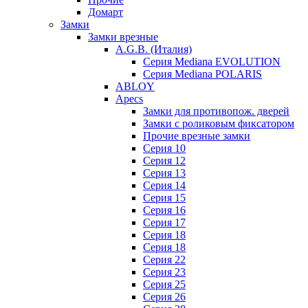
Домарт
Замки
Замки врезные
A.G.B. (Италия)
Серия Mediana EVOLUTION
Серия Mediana POLARIS
ABLOY
Apecs
Замки для противопож. дверей
Замки с роликовым фиксатором
Прочие врезные замки
Серия 10
Серия 12
Серия 13
Серия 14
Серия 15
Серия 16
Серия 17
Серия 18
Серия 18
Серия 22
Серия 23
Серия 25
Серия 26