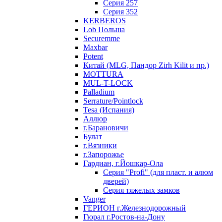
Серия 257
Серия 352
KERBEROS
Lob Польша
Securemme
Maxbar
Potent
Китай (MLG, Пандор Zirh Kilit и пр.)
MOTTURA
MUL-T-LOCK
Palladium
Serrature/Pointlock
Tesa (Испания)
Аллюр
г.Барановичи
Булат
г.Вязники
г.Запорожье
Гардиан, г.Йошкар-Ола
Серия "Profi" (для пласт. и алюм
дверей)
Серия тяжелых замков
Vanger
ГЕРИОН г.Железнодорожный
Гюрал г.Ростов-на-Дону