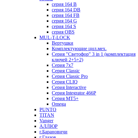
серия 164 B
серия 164 DB
серия 164 FB
серия 164 G
серия 164 S
серия OBS
MUL-T-LOCK
Вертушки
Комплектующие цил.мех.
Серия "Светофор" 3 in 1 (комплектация
ключей 2+5+2)
Серия 7х7
Серия Classic
Серия Classic Pro
Серия CLIQ
Серия Interactive
Серия Integrator 466P
Серия MT5+
Omega
PUNTO
TITAN
Vanger
АЛЛЮР
г.Барановичи
г.Глазов