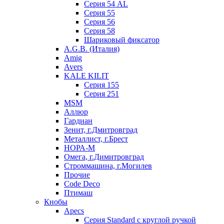
Серия 54 AL
Серия 55
Серия 56
Серия 58
Шариковый фиксатор
A.G.B. (Италия)
Amig
Avers
KALE KILIT
Серия 155
Серия 251
MSM
Аллюр
Гардиан
Зенит, г.Дмитровград
Металлист, г.Брест
НОРА-М
Омега, г.Димитровград
Строммашина, г.Могилев
Прочие
Code Deco
Птимаш
Кнобы
Apecs
Серия Standard с круглой ручкой