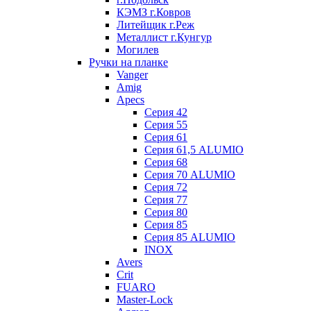
КЭМЗ г.Ковров
Литейщик г.Реж
Металлист г.Кунгур
Могилев
Ручки на планке
Vanger
Amig
Apecs
Серия 42
Серия 55
Серия 61
Серия 61,5 ALUMIO
Серия 68
Серия 70 ALUMIO
Серия 72
Серия 77
Серия 80
Серия 85
Серия 85 ALUMIO
INOX
Avers
Crit
FUARO
Master-Lock