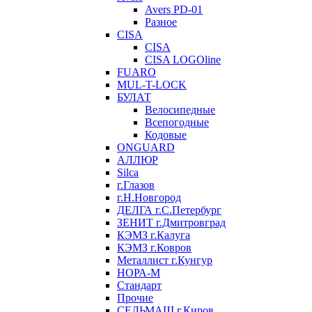
Avers PD-01
Разное
CISA
CISA
CISA LOGOline
FUARO
MUL-T-LOCK
БУЛАТ
Велосипедные
Всепогодные
Кодовые
ONGUARD
АЛЛЮР
Silca
г.Глазов
г.Н.Новгород
ДЕЛГА г.С.Петербург
ЗЕНИТ г.Дмитровград
КЭМЗ г.Калуга
КЭМЗ г.Ковров
Металлист г.Кунгур
НОРА-М
Стандарт
Прочие
СЕЛЬМАШ г.Киров