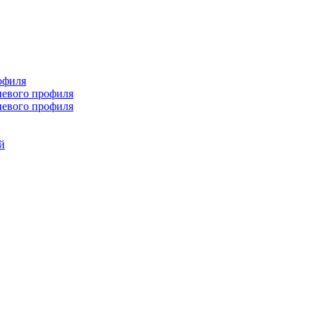
офиля
иевого профиля
иевого профиля
й