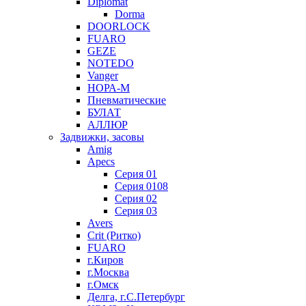
Diplomat
Dorma
DOORLOCK
FUARO
GEZE
NOTEDO
Vanger
НОРА-М
Пневматические
БУЛАТ
АЛЛЮР
Задвижки, засовы
Amig
Apecs
Серия 01
Серия 0108
Серия 02
Серия 03
Avers
Crit (Ритко)
FUARO
г.Киров
г.Москва
г.Омск
Делга, г.С.Петербург