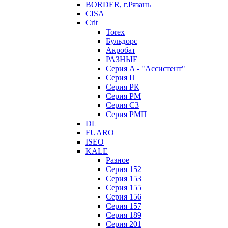
BORDER, г.Рязань
CISA
Crit
Torex
Бульдорс
Акробат
РАЗНЫЕ
Серия A - "Ассистент"
Серия П
Серия РК
Серия РМ
Серия С3
Серия РМП
DL
FUARO
ISEO
KALE
Разное
Серия 152
Серия 153
Серия 155
Серия 156
Серия 157
Серия 189
Серия 201