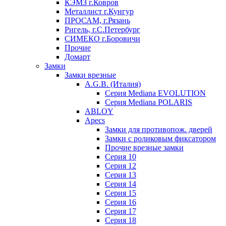
КЭМЗ г.Ковров
Металлист г.Кунгур
ПРОСАМ, г.Рязань
Ригель, г.С.Петербург
СИМЕКО г.Боровичи
Прочие
Домарт
Замки
Замки врезные
A.G.B. (Италия)
Серия Mediana EVOLUTION
Серия Mediana POLARIS
ABLOY
Apecs
Замки для противопож. дверей
Замки с роликовым фиксатором
Прочие врезные замки
Серия 10
Серия 12
Серия 13
Серия 14
Серия 15
Серия 16
Серия 17
Серия 18