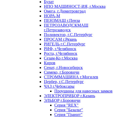
Булат
НПО МАШИНОСТ-ИЯ, г.Москва
Омега, г.Димитровград
НОРА-М
ПЕНЗМАШ г.Пенза
ПЕТРОЗАВОДСКМАШ
г.Петрозаводск
Поливектор, г.С.Петербург
ПРОСАМ г.Рязань
РИГЕЛЬ г.С.Петербург
РИФ, г.Челябинск
Роста, г.Челябинск
Сезам-Ко г.Москва
Киров
Сенат, г.Новосибирск
Симеко, г.Боровичи
СТРОММАШИНА г.Могилев
Цербер, г.С.Петербург
ЧАЗ г.Чебоксары
Проушины для навесных замков
ЭЛЕКТРОПРИБОР г.Казань
ЭЛЬБОР г.Боровичи
Серия "REX"
Серия "Базальт"
Серия "Гранит"