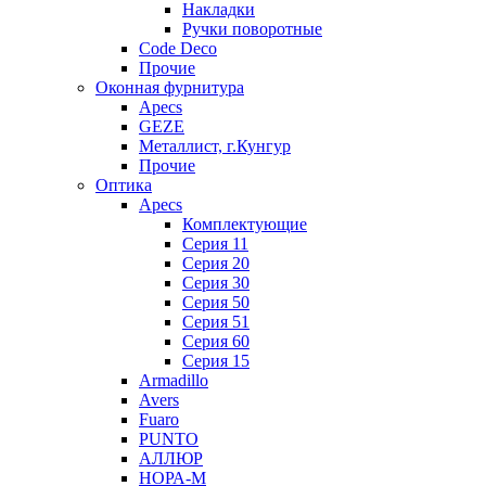
Накладки
Ручки поворотные
Code Deco
Прочие
Оконная фурнитура
Apecs
GEZE
Металлист, г.Кунгур
Прочие
Оптика
Apecs
Комплектующие
Серия 11
Серия 20
Серия 30
Серия 50
Серия 51
Серия 60
Серия 15
Armadillo
Avers
Fuaro
PUNTO
АЛЛЮР
НОРА-М