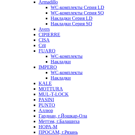
Armadillo
WC-комплекты Серия LD
WC-комплекты Серия SQ
Накладки Серия LD
Накладки Серия SQ
Avers
CIPIERRE
CISA
Crit
FUARO
WC-комплекты
Накладки
IMPERO
WC-комплекты
Накладки
KALE
MOTTURA
MUL-T-LOCK
PASINI
PUNTO
Аллюр
Гардиан, г.Йошкар-Ола
Меттэм, г.Балашиха
НОРА-М
ПРОСАМ, г.Рязань