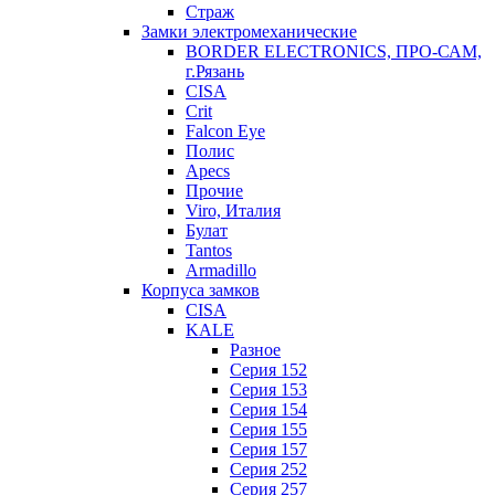
Страж
Замки электромеханические
BORDER ELECTRONICS, ПРО-САМ,
г.Рязань
CISA
Crit
Falcon Eye
Полис
Apecs
Прочие
Viro, Италия
Булат
Tantos
Armadillo
Корпуса замков
CISA
KALE
Разное
Серия 152
Серия 153
Серия 154
Серия 155
Серия 157
Серия 252
Серия 257