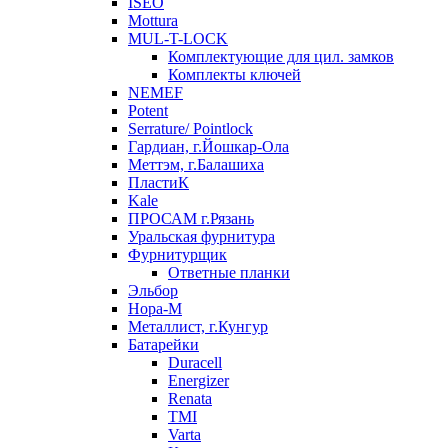
ISEO
Mottura
MUL-T-LOCK
Комплектующие для цил. замков
Комплекты ключей
NEMEF
Potent
Serrature/ Pointlock
Гардиан, г.Йошкар-Ола
Меттэм, г.Балашиха
ПластиК
Kale
ПРОСАМ г.Рязань
Уральская фурнитура
Фурнитурщик
Ответные планки
Эльбор
Нора-М
Металлист, г.Кунгур
Батарейки
Duracell
Energizer
Renata
TMI
Varta