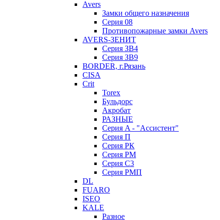
Avers
Замки общего назначения
Серия 08
Противопожарные замки Avers
AVERS-ЗЕНИТ
Серия ЗВ4
Серия ЗВ9
BORDER, г.Рязань
CISA
Crit
Torex
Бульдорс
Акробат
РАЗНЫЕ
Серия A - "Ассистент"
Серия П
Серия РК
Серия РМ
Серия С3
Серия РМП
DL
FUARO
ISEO
KALE
Разное