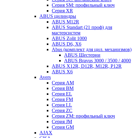
Серия SM: профильный ключ
Серия XR
ABUS цилиндры
ABUS M12R
ABUS Standart (21 проф) для
мастерсистем
ABUS Zolit 1000
ABUS D6, X6
Abus (комплект для цил. механизмов)
ABUS Шестерни
ABUS Bravus 3000 / 3500 / 4000
ABUS X12R, D12R, M12R, P12R
ABUS X6
Avers
Серия AM
Серия BM
Серия EL
Серия FM
Серия LL
Серия ZC
Серия ZM: профильный ключ
Серия JM
Серия GM
AJAX