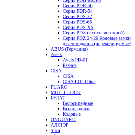
Серия PDB-MOPS
Серия PDR-50
Серия PDR-54
Серия PDS-32
Серия PDS-65
Серия PDS-XS
Серия PDZ (с сигнализацией)
Серия PDZ 24-29 Кодовые замки
для чемоданов (перекодируемые)
ABUS (Германия)
Avers
Avers PD-01
Разное
CISA
CISA
CISA LOGOline
FUARO
MUL-T-LOCK
БУЛАТ
Велосипедные
Всепогодные
Кодовые
ONGUARD
АЛЛЮР
Silca