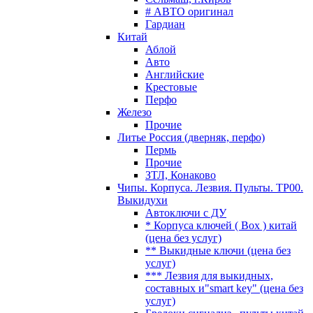
# АВТО оригинал
Гардиан
Китай
Аблой
Авто
Английские
Крестовые
Перфо
Железо
Прочие
Литье Россия (дверняк, перфо)
Пермь
Прочие
ЗТЛ, Конаково
Чипы. Корпуса. Лезвия. Пульты. TP00.
Выкидухи
Автоключи с ДУ
* Корпуса ключей ( Box ) китай
(цена без услуг)
** Выкидные ключи (цена без
услуг)
*** Лезвия для выкидных,
составных и"smart key" (цена без
услуг)