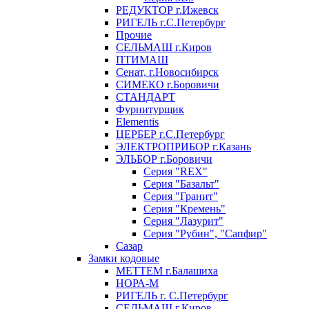
РЕДУКТОР г.Ижевск
РИГЕЛЬ г.С.Петербург
Прочие
СЕЛЬМАШ г.Киров
ПТИМАШ
Сенат, г.Новосибирск
СИМЕКО г.Боровичи
СТАНДАРТ
Фурнитурщик
Elementis
ЦЕРБЕР г.С.Петербург
ЭЛЕКТРОПРИБОР г.Казань
ЭЛЬБОР г.Боровичи
Серия "REX"
Серия "Базальт"
Серия "Гранит"
Серия "Кремень"
Серия "Лазурит"
Серия "Рубин", "Сапфир"
Сазар
Замки кодовые
МЕТТЕМ г.Балашиха
НОРА-М
РИГЕЛЬ г. С.Петербург
СЕЛЬМАШ г.Киров