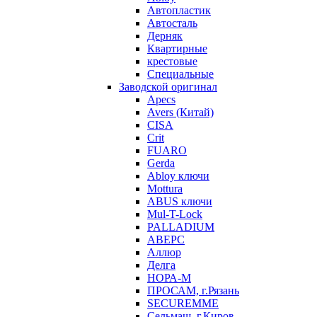
Автопластик
Автосталь
Дерняк
Квартирные
крестовые
Специальные
Заводской оригинал
Apecs
Avers (Китай)
CISA
Crit
FUARO
Gerda
Abloy ключи
Mottura
ABUS ключи
Mul-T-Lock
PALLADIUM
АВЕРС
Аллюр
Делга
НОРА-М
ПРОСАМ, г.Рязань
SECUREMME
Сельмаш, г.Киров