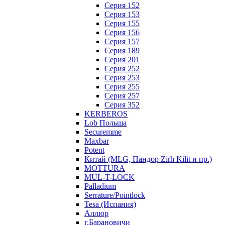
Серия 152
Серия 153
Серия 155
Серия 156
Серия 157
Серия 189
Серия 201
Серия 252
Серия 253
Серия 255
Серия 257
Серия 352
KERBEROS
Lob Польша
Securemme
Maxbar
Potent
Китай (MLG, Пандор Zirh Kilit и пр.)
MOTTURA
MUL-T-LOCK
Palladium
Serrature/Pointlock
Tesa (Испания)
Аллюр
г.Барановичи