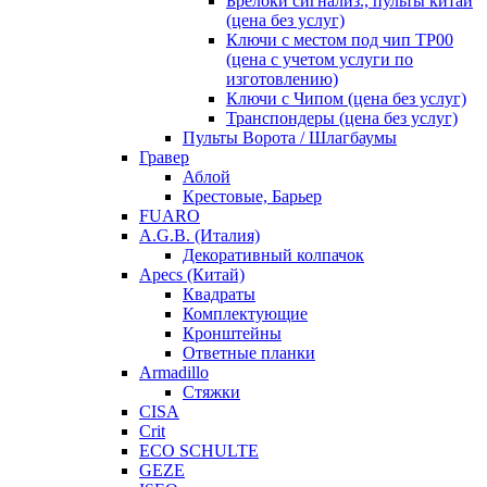
Брелоки сигнализ., пульты китай
(цена без услуг)
Ключи с местом под чип TP00
(цена с учетом услуги по
изготовлению)
Ключи с Чипом (цена без услуг)
Транспондеры (цена без услуг)
Пульты Ворота / Шлагбаумы
Гравер
Аблой
Крестовые, Барьер
FUARO
A.G.B. (Италия)
Декоративный колпачок
Apecs (Китай)
Квадраты
Комплектующие
Кронштейны
Ответные планки
Armadillo
Стяжки
CISA
Crit
ECO SCHULTE
GEZE