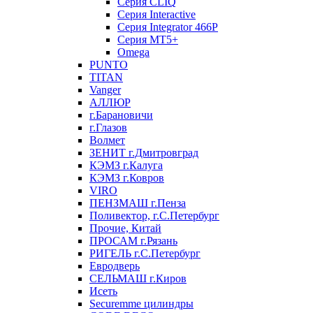
Серия CLIQ
Серия Interactive
Серия Integrator 466P
Серия MT5+
Omega
PUNTO
TITAN
Vanger
АЛЛЮР
г.Барановичи
г.Глазов
Волмет
ЗЕНИТ г.Дмитровград
КЭМЗ г.Калуга
КЭМЗ г.Ковров
VIRO
ПЕНЗМАШ г.Пенза
Поливектор, г.С.Петербург
Прочие, Китай
ПРОСАМ г.Рязань
РИГЕЛЬ г.С.Петербург
Евродверь
СЕЛЬМАШ г.Киров
Исеть
Securemme цилиндры