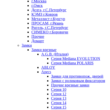
г.Москва
г.Омск
Делга, г.С.Петербург
КЭМЗ г.Ковров
Металлист г.Кунгур
ПРОСАМ, г.Рязань
Ригель, г.С.Петербург
СИМЕКО г.Боровичи
Прочие
Домарт
Замки
Замки врезные
A.G.B. (Италия)
Серия Mediana EVOLUTION
Серия Mediana POLARIS
ABLOY
Apecs
Замки для противопож. дверей
Замки с роликовым фиксатором
Прочие врезные замки
Серия 10
Серия 12
Серия 13
Серия 14
Серия 15