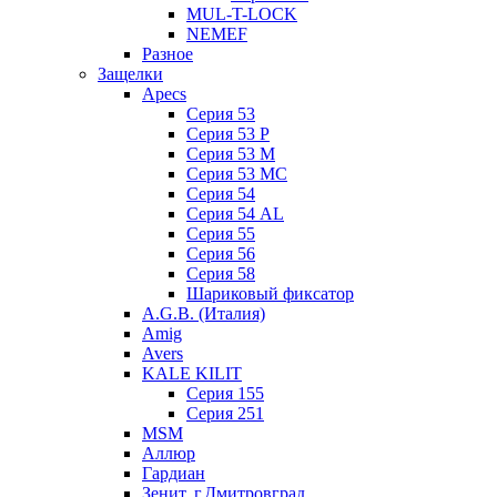
MUL-T-LOCK
NEMEF
Разное
Защелки
Apecs
Серия 53
Серия 53 P
Серия 53 М
Серия 53 МC
Серия 54
Серия 54 AL
Серия 55
Серия 56
Серия 58
Шариковый фиксатор
A.G.B. (Италия)
Amig
Avers
KALE KILIT
Серия 155
Серия 251
MSM
Аллюр
Гардиан
Зенит, г.Дмитровград