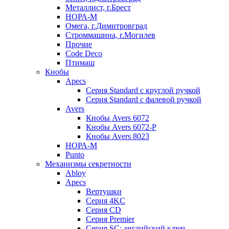
Металлист, г.Брест
НОРА-М
Омега, г.Димитровград
Строммашина, г.Могилев
Прочие
Code Deco
Птимаш
Кнобы
Apecs
Серия Standard с круглой ручкой
Серия Standard с фалевой ручкой
Avers
Кнобы Avers 6072
Кнобы Avers 6072-P
Кнобы Avers 8023
НОРА-М
Punto
Механизмы секретности
Abloy
Apecs
Вертушки
Серия 4KC
Серия CD
Серия Premier
Серия SC: английский ключ