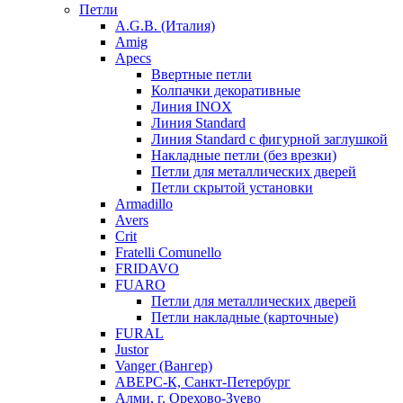
Петли
A.G.B. (Италия)
Amig
Apecs
Ввертные петли
Колпачки декоративные
Линия INOX
Линия Standard
Линия Standard с фигурной заглушкой
Накладные петли (без врезки)
Петли для металлических дверей
Петли скрытой установки
Armadillo
Avers
Crit
Fratelli Comunello
FRIDAVO
FUARO
Петли для металлических дверей
Петли накладные (карточные)
FURAL
Justor
Vanger (Вангер)
АВЕРС-К, Санкт-Петербург
Алми, г. Орехово-Зуево