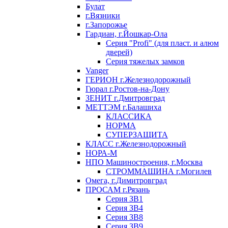
Булат
г.Вязники
г.Запорожье
Гардиан, г.Йошкар-Ола
Серия "Profi" (для пласт. и алюм
дверей)
Серия тяжелых замков
Vanger
ГЕРИОН г.Железнодорожный
Гюрал г.Ростов-на-Дону
ЗЕНИТ г.Дмитровград
МЕТТЭМ г.Балашиха
КЛАССИКА
НОРМА
СУПЕРЗАЩИТА
КЛАСС г.Железнодорожный
НОРА-М
НПО Машиностроения, г.Москва
СТРОММАШИНА г.Могилев
Омега, г.Димитровград
ПРОСАМ г.Рязань
Серия ЗВ1
Серия ЗВ4
Серия ЗВ8
Серия ЗВ9