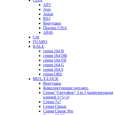
CISA
AP3
Asix
Astral
RS3
Вертушки
Прочие CISA
AP4S
Crit
FUARO
KALE
серия 164 B
серия 164 DB
серия 164 FB
серия 164 G
серия 164 S
серия OBS
MUL-T-LOCK
Вертушки
Комплектующие цил.мех.
Серия "Светофор" 3 in 1 (комплектация
ключей 2+5+2)
Серия 7х7
Серия Classic
Серия Classic Pro