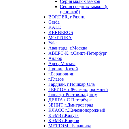
Серия малых замков
Серия средних замков (с
цепочкой)
BORDER, г.Рязань
Gerda
KALE
KERBEROS
MOTTURA
Yale
Авангард, г.Москва
АВЕРС-К, г.Санкт-Петербург
Аллюр
Арес, Москва
Прочие, Китай
г.Барановичи
г.Глазов
Гардиан, г.Йошкар-Ола
ГЕРИОН г.Железнодорожный
Гюрал, г.Ростов-на-Дону
ДЕЛГА г.С.Петербург
ЗЕНИТ г.Дмитровград
КЛАСС г.Железнодорожный
КЭМЗ г.Калуга
КЭМЗ г.Ковров
МЕТТЭМ г.Балашиха