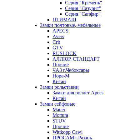
Серия "Кремень"
Серия "Лазурит"
Серия "Сапфир"
ПТИМАШ
Замки почтовые, мебельные
APECS
Avers
Crit
GTV
RUSLOCK
АЛЛЮР, СТАНДАРТ
Прочие
ЧАЗ г.Чебоксары
Нора-М
Китай
Замки рольставни
Замки для роллет Apecs
Китай
Замки сейфовые
Mauer
Mottura
STUV
Прочие
Wittkopp Cawi
ПРОСАМ г.Рязань