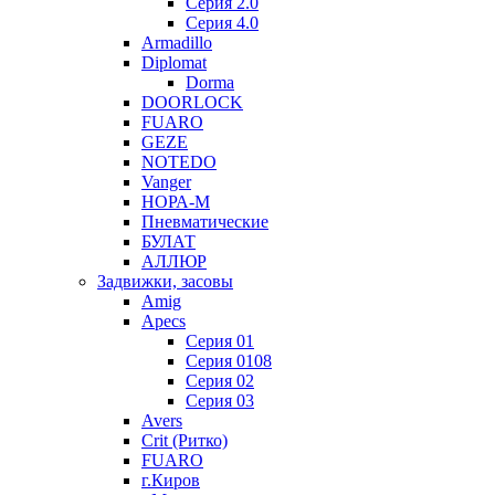
Серия 2.0
Серия 4.0
Armadillo
Diplomat
Dorma
DOORLOCK
FUARO
GEZE
NOTEDO
Vanger
НОРА-М
Пневматические
БУЛАТ
АЛЛЮР
Задвижки, засовы
Amig
Apecs
Серия 01
Серия 0108
Серия 02
Серия 03
Avers
Crit (Ритко)
FUARO
г.Киров