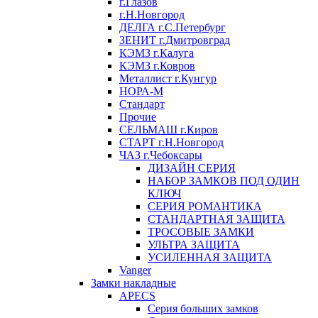
г.Глазов
г.Н.Новгород
ДЕЛГА г.С.Петербург
ЗЕНИТ г.Дмитровград
КЭМЗ г.Калуга
КЭМЗ г.Ковров
Металлист г.Кунгур
НОРА-М
Стандарт
Прочие
СЕЛЬМАШ г.Киров
СТАРТ г.Н.Новгород
ЧАЗ г.Чебоксары
ДИЗАЙН СЕРИЯ
НАБОР ЗАМКОВ ПОД ОДИН
КЛЮЧ
СЕРИЯ РОМАНТИКА
СТАНДАРТНАЯ ЗАЩИТА
ТРОСОВЫЕ ЗАМКИ
УЛЬТРА ЗАЩИТА
УСИЛЕННАЯ ЗАЩИТА
Vanger
Замки накладные
APECS
Серия больших замков