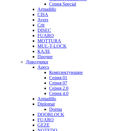
Серия Special
Armadillo
CISA
Avers
Crit
DISEC
FUARO
MOTTURA
MUL-T-LOCK
КАЛЕ
Прочие
Доводчики
Apecs
Комплектующие
Серия 01
Серия 07
Серия 2.0
Серия 4.0
Armadillo
Diplomat
Dorma
DOORLOCK
FUARO
GEZE
NOTEDO