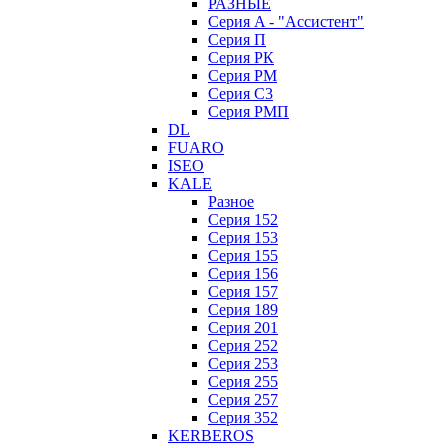
РАЗНЫЕ
Серия A - "Ассистент"
Серия П
Серия РК
Серия РМ
Серия С3
Серия РМП
DL
FUARO
ISEO
KALE
Разное
Серия 152
Серия 153
Серия 155
Серия 156
Серия 157
Серия 189
Серия 201
Серия 252
Серия 253
Серия 255
Серия 257
Серия 352
KERBEROS