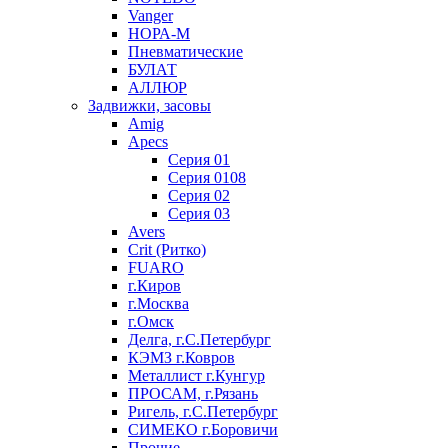
Vanger
НОРА-М
Пневматические
БУЛАТ
АЛЛЮР
Задвижки, засовы
Amig
Apecs
Серия 01
Серия 0108
Серия 02
Серия 03
Avers
Crit (Ритко)
FUARO
г.Киров
г.Москва
г.Омск
Делга, г.С.Петербург
КЭМЗ г.Ковров
Металлист г.Кунгур
ПРОСАМ, г.Рязань
Ригель, г.С.Петербург
СИМЕКО г.Боровичи
Прочие