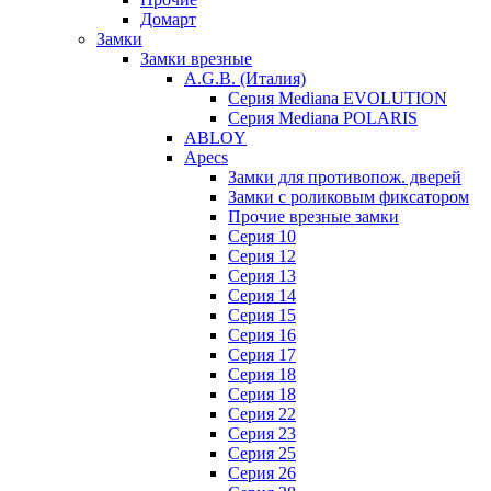
Домарт
Замки
Замки врезные
A.G.B. (Италия)
Серия Mediana EVOLUTION
Серия Mediana POLARIS
ABLOY
Apecs
Замки для противопож. дверей
Замки с роликовым фиксатором
Прочие врезные замки
Серия 10
Серия 12
Серия 13
Серия 14
Серия 15
Серия 16
Серия 17
Серия 18
Серия 18
Серия 22
Серия 23
Серия 25
Серия 26