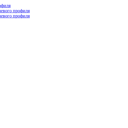
офиля
иевого профиля
иевого профиля