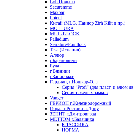
Lob Польша
Securemme
Maxbar
Potent
Китай (MLG, Пандор Zirh Kilit и пр.)
MOTTURA
MUL-T-LOCK
Palladium
Serrature/Pointlock
Tesa (Испания)
Аллюр
г.Барановичи
Булат
г.Вязники
г.Запорожье
Гардиан, г.Йошкар-Ола
Серия "Profi" (для пласт. и алюм д
Серия тяжелых замков
Vanger
ГЕРИОН г.Железнодорожный
Гюрал г.Ростов-на-Дону
ЗЕНИТ г.Дмитровград
МЕТТЭМ г.Балашиха
КЛАССИКА
НОРМА