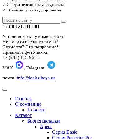
✓ Скидки пенсионерам, студентам
✓ Обмен, возврат, подбор товара
+7 (3812)
331-881
Устали искать нужный замок?
Нет марки врезного замка?
Сломался? Это поправимо!
Пришлите фото замка
+7 (983) 115-96-11
MAX
, Telegram
почта:
info@locks-keys.ru
Главная
О компании
Новости
Каталог
Броненакладки
Apecs
Серия Basic
Серия Protector Pro