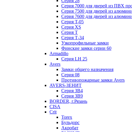
Серия 28
Серия 7000 для дверей из ПВХ пр
Серия 7500 для дверей из алюмин
Серия 7600 для дверей из алюмин
Серия T-05
Серия XS
Серия Т
Серия Т-34
Узкопрофильные замки
Финские замки серии 60
Armadillo
Серия LH 25
Avers
Замки общего назначения
Серия 08
Противопожарные замки Avers
AVERS-ЗЕНИТ
Серия ЗВ4
Серия ЗВ9
BORDER, г.Рязань
CISA
Crit
Torex
Бульдорс
Акробат