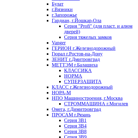
Булат
г.Вязники
г.Запорожье
Гардиан, г.Йошкар-Ола
Серия "Profi" (для пласт. и алюм
дверей)
Серия тяжелых замков
Vanger
ГЕРИОН г.Железнодорожный
Гюрал г.Ростов-на-Дону
ЗЕНИТ г.Дмитровград
МЕТТЭМ г.Балашиха
КЛАССИКА
НОРМА
СУПЕРЗАЩИТА
КЛАСС г.Железнодорожный
НОРА-М
НПО Машиностроения, г.Москва
СТРОММАШИНА г.Могилев
Омега, г.Димитровград
ПРОСАМ г.Рязань
Серия ЗВ1
Серия ЗВ4
Серия ЗВ8
Серия ЗВ9