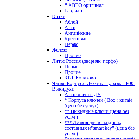
# АВТО оригинал
Гардиан
Китай
Аблой
Авто
Английские
Крестовые
Перфо
Железо
Прочие
Литье Россия (дверняк, перфо)
Пермь
Прочие
ЗТЛ, Конаково
Чипы. Корпуса. Лезвия. Пульты. TP00.
Выкидухи
Автоключи с ДУ
* Корпуса ключей ( Box ) китай
(цена без услуг)
** Выкидные ключи (цена без
услуг)
*** Лезвия для выкидных,
составных и"smart key" (цена без
услуг)