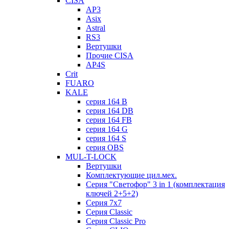
CISA
AP3
Asix
Astral
RS3
Вертушки
Прочие CISA
AP4S
Crit
FUARO
KALE
серия 164 B
серия 164 DB
серия 164 FB
серия 164 G
серия 164 S
серия OBS
MUL-T-LOCK
Вертушки
Комплектующие цил.мех.
Серия "Светофор" 3 in 1 (комплектация
ключей 2+5+2)
Серия 7х7
Серия Classic
Серия Classic Pro