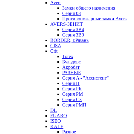
Avers
Замки общего назначения
Серия 08
Противопожарные замки Avers
AVERS-ЗЕНИТ
Серия ЗВ4
Серия ЗВ9
BORDER, г.Рязань
CISA
Crit
Torex
Бульдорс
Акробат
РАЗНЫЕ
Серия A - "Ассистент"
Серия П
Серия РК
Серия РМ
Серия С3
Серия РМП
DL
FUARO
ISEO
KALE
Разное