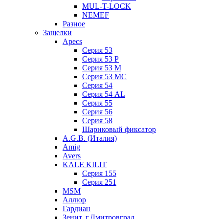
MUL-T-LOCK
NEMEF
Разное
Защелки
Apecs
Серия 53
Серия 53 P
Серия 53 М
Серия 53 МC
Серия 54
Серия 54 AL
Серия 55
Серия 56
Серия 58
Шариковый фиксатор
A.G.B. (Италия)
Amig
Avers
KALE KILIT
Серия 155
Серия 251
MSM
Аллюр
Гардиан
Зенит, г.Дмитровград