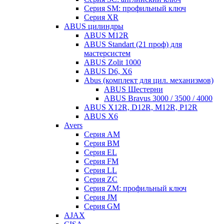
Серия SM: профильный ключ
Серия XR
ABUS цилиндры
ABUS M12R
ABUS Standart (21 проф) для
мастерсистем
ABUS Zolit 1000
ABUS D6, X6
Abus (комплект для цил. механизмов)
ABUS Шестерни
ABUS Bravus 3000 / 3500 / 4000
ABUS X12R, D12R, M12R, P12R
ABUS X6
Avers
Серия AM
Серия BM
Серия EL
Серия FM
Серия LL
Серия ZC
Серия ZM: профильный ключ
Серия JM
Серия GM
AJAX