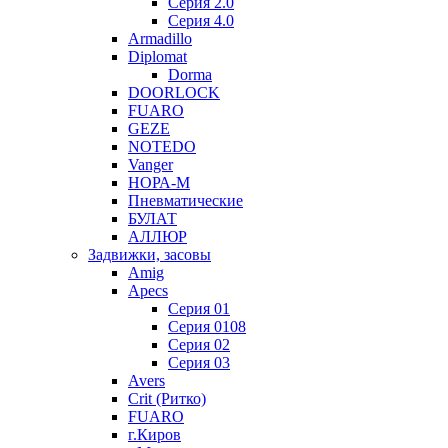
Серия 2.0
Серия 4.0
Armadillo
Diplomat
Dorma
DOORLOCK
FUARO
GEZE
NOTEDO
Vanger
НОРА-М
Пневматические
БУЛАТ
АЛЛЮР
Задвижки, засовы
Amig
Apecs
Серия 01
Серия 0108
Серия 02
Серия 03
Avers
Crit (Ритко)
FUARO
г.Киров