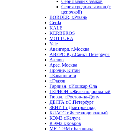
Серия малых замков
Серия средних замков (с
цепочкой)
BORDER, г.Рязань
Gerda
KALE
KERBEROS
MOTTURA
Yale
Авангард, г.Москва
АВЕРС-К, г.Санкт-Петербург
Аллюр
Арес, Москва
Прочие, Китай
г.Барановичи
г.Глазов
Гардиан, г.Йошкар-Ола
ГЕРИОН г.Железнодорожный
Гюрал, г.Ростов-на-Дону
ДЕЛГА г.С.Петербург
ЗЕНИТ г.Дмитровград
КЛАСС г.Железнодорожный
КЭМЗ г.Калуга
КЭМЗ г.Ковров
МЕТТЭМ г.Балашиха