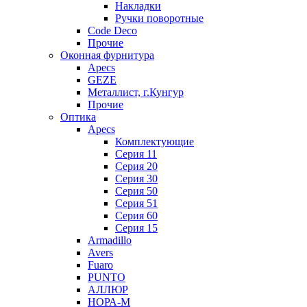
Накладки
Ручки поворотные
Code Deco
Прочие
Оконная фурнитура
Apecs
GEZE
Металлист, г.Кунгур
Прочие
Оптика
Apecs
Комплектующие
Серия 11
Серия 20
Серия 30
Серия 50
Серия 51
Серия 60
Серия 15
Armadillo
Avers
Fuaro
PUNTO
АЛЛЮР
НОРА-М