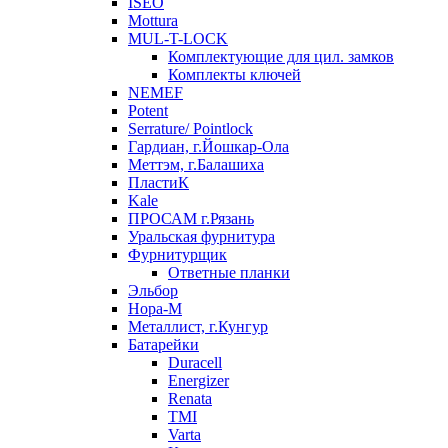
ISEO
Mottura
MUL-T-LOCK
Комплектующие для цил. замков
Комплекты ключей
NEMEF
Potent
Serrature/ Pointlock
Гардиан, г.Йошкар-Ола
Меттэм, г.Балашиха
ПластиК
Kale
ПРОСАМ г.Рязань
Уральская фурнитура
Фурнитурщик
Ответные планки
Эльбор
Нора-М
Металлист, г.Кунгур
Батарейки
Duracell
Energizer
Renata
TMI
Varta