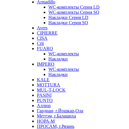
Armadillo
WC-комплекты Серия LD
WC-комплекты Серия SQ
Накладки Серия LD
Накладки Серия SQ
Avers
CIPIERRE
CISA
Crit
FUARO
WC-комплекты
Накладки
IMPERO
WC-комплекты
Накладки
KALE
MOTTURA
MUL-T-LOCK
PASINI
PUNTO
Аллюр
Гардиан, г.Йошкар-Ола
Меттэм, г.Балашиха
НОРА-М
ПРОСАМ, г.Рязань