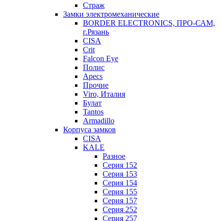
Страж
Замки электромеханические
BORDER ELECTRONICS, ПРО-САМ,
г.Рязань
CISA
Crit
Falcon Eye
Полис
Apecs
Прочие
Viro, Италия
Булат
Tantos
Armadillo
Корпуса замков
CISA
KALE
Разное
Серия 152
Серия 153
Серия 154
Серия 155
Серия 157
Серия 252
Серия 257