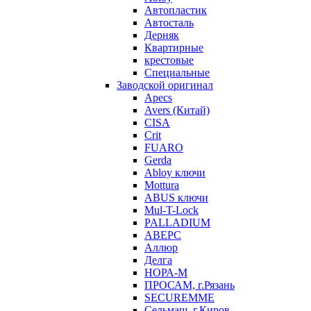
Автопластик
Автосталь
Дерняк
Квартирные
крестовые
Специальные
Заводской оригинал
Apecs
Avers (Китай)
CISA
Crit
FUARO
Gerda
Abloy ключи
Mottura
ABUS ключи
Mul-T-Lock
PALLADIUM
АВЕРС
Аллюр
Делга
НОРА-М
ПРОСАМ, г.Рязань
SECUREMME
Сельмаш, г.Киров