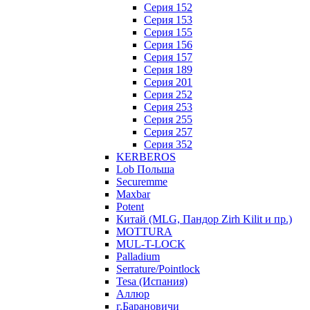
Серия 152
Серия 153
Серия 155
Серия 156
Серия 157
Серия 189
Серия 201
Серия 252
Серия 253
Серия 255
Серия 257
Серия 352
KERBEROS
Lob Польша
Securemme
Maxbar
Potent
Китай (MLG, Пандор Zirh Kilit и пр.)
MOTTURA
MUL-T-LOCK
Palladium
Serrature/Pointlock
Tesa (Испания)
Аллюр
г.Барановичи