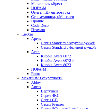
Металлист, г.Брест
НОРА-М
Омега, г.Димитровград
Строммашина, г.Могилев
Прочие
Code Deco
Птимаш
Кнобы
Apecs
Серия Standard с круглой ручкой
Серия Standard с фалевой ручкой
Avers
Кнобы Avers 6072
Кнобы Avers 6072-P
Кнобы Avers 8023
НОРА-М
Punto
Механизмы секретности
Abloy
Apecs
Вертушки
Серия 4KC
Серия CD
Серия Premier
Серия SC: английский ключ