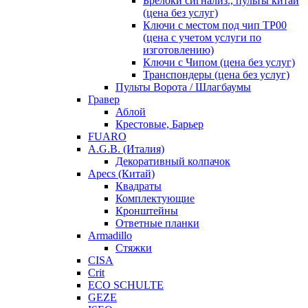
Брелоки сигнализ., пульты китай
(цена без услуг)
Ключи с местом под чип TP00
(цена с учетом услуги по
изготовлению)
Ключи с Чипом (цена без услуг)
Транспондеры (цена без услуг)
Пульты Ворота / Шлагбаумы
Гравер
Аблой
Крестовые, Барьер
FUARO
A.G.B. (Италия)
Декоративный колпачок
Apecs (Китай)
Квадраты
Комплектующие
Кронштейны
Ответные планки
Armadillo
Стяжки
CISA
Crit
ECO SCHULTE
GEZE