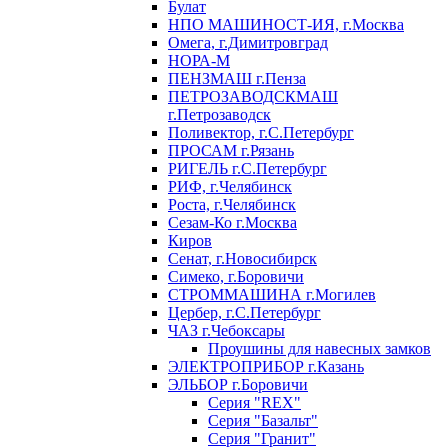
Булат
НПО МАШИНОСТ-ИЯ, г.Москва
Омега, г.Димитровград
НОРА-М
ПЕНЗМАШ г.Пенза
ПЕТРОЗАВОДСКМАШ
г.Петрозаводск
Поливектор, г.С.Петербург
ПРОСАМ г.Рязань
РИГЕЛЬ г.С.Петербург
РИФ, г.Челябинск
Роста, г.Челябинск
Сезам-Ко г.Москва
Киров
Сенат, г.Новосибирск
Симеко, г.Боровичи
СТРОММАШИНА г.Могилев
Цербер, г.С.Петербург
ЧАЗ г.Чебоксары
Проушины для навесных замков
ЭЛЕКТРОПРИБОР г.Казань
ЭЛЬБОР г.Боровичи
Серия "REX"
Серия "Базальт"
Серия "Гранит"