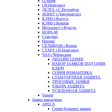
г.Глазов
г.Н.Новгород
ДЕЛГА г.С.Петербург
ЗЕНИТ г.Дмитровград
КЭМЗ г.Калуга
КЭМЗ г.Ковров
Металлист г.Кунгур
НОРА-М
Стандарт
Прочие
СЕЛЬМАШ г.Киров
СТАРТ г.Н.Новгород
ЧАЗ г.Чебоксары
ДИЗАЙН СЕРИЯ
НАБОР ЗАМКОВ ПОД ОДИН
КЛЮЧ
СЕРИЯ РОМАНТИКА
СТАНДАРТНАЯ ЗАЩИТА
ТРОСОВЫЕ ЗАМКИ
УЛЬТРА ЗАЩИТА
УСИЛЕННАЯ ЗАЩИТА
Vanger
Замки накладные
APECS
Серия больших замков