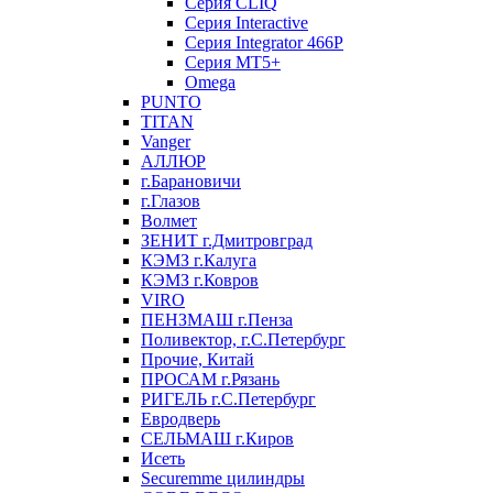
Серия CLIQ
Серия Interactive
Серия Integrator 466P
Серия MT5+
Omega
PUNTO
TITAN
Vanger
АЛЛЮР
г.Барановичи
г.Глазов
Волмет
ЗЕНИТ г.Дмитровград
КЭМЗ г.Калуга
КЭМЗ г.Ковров
VIRO
ПЕНЗМАШ г.Пенза
Поливектор, г.С.Петербург
Прочие, Китай
ПРОСАМ г.Рязань
РИГЕЛЬ г.С.Петербург
Евродверь
СЕЛЬМАШ г.Киров
Исеть
Securemme цилиндры