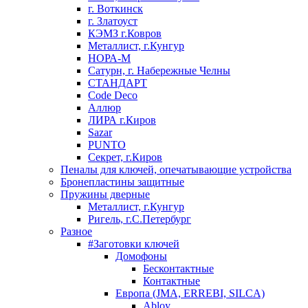
г. Воткинск
г. Златоуст
КЭМЗ г.Ковров
Металлист, г.Кунгур
НОРА-М
Сатурн, г. Набережные Челны
СТАНДАРТ
Code Deco
Аллюр
ЛИРА г.Киров
Sazar
PUNTO
Секрет, г.Киров
Пеналы для ключей, опечатывающие устройства
Бронепластины защитные
Пружины дверные
Металлист, г.Кунгур
Ригель, г.С.Петербург
Разное
#Заготовки ключей
Домофоны
Бесконтактные
Контактные
Европа (JMA, ERREBI, SILCA)
Abloy