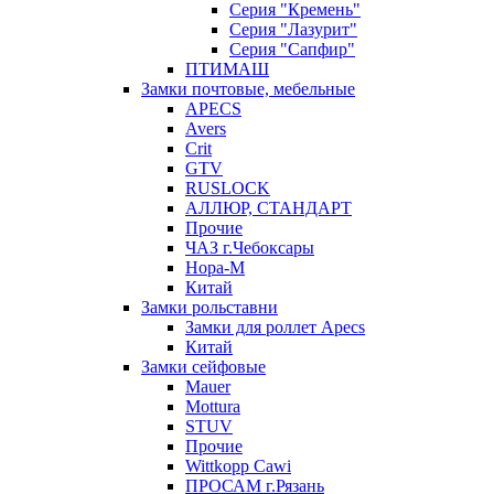
Серия "Кремень"
Серия "Лазурит"
Серия "Сапфир"
ПТИМАШ
Замки почтовые, мебельные
APECS
Avers
Crit
GTV
RUSLOCK
АЛЛЮР, СТАНДАРТ
Прочие
ЧАЗ г.Чебоксары
Нора-М
Китай
Замки рольставни
Замки для роллет Apecs
Китай
Замки сейфовые
Mauer
Mottura
STUV
Прочие
Wittkopp Cawi
ПРОСАМ г.Рязань