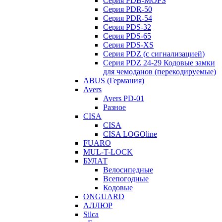
Серия PDB-MOPS
Серия PDR-50
Серия PDR-54
Серия PDS-32
Серия PDS-65
Серия PDS-XS
Серия PDZ (с сигнализацией)
Серия PDZ 24-29 Кодовые замки
для чемоданов (перекодируемые)
ABUS (Германия)
Avers
Avers PD-01
Разное
CISA
CISA
CISA LOGOline
FUARO
MUL-T-LOCK
БУЛАТ
Велосипедные
Всепогодные
Кодовые
ONGUARD
АЛЛЮР
Silca