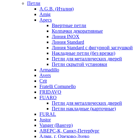
Петли
A.G.B. (Италия)
Amig
Apecs
Ввертные петли
Колпачки декоративные
Линия INOX
Линия Standard
Линия Standard с фигурной заглушкой
Накладные петли (без врезки)
Петли для металлических дверей
Петли скрытой установки
Armadillo
Avers
Crit
Fratelli Comunello
FRIDAVO
FUARO
Петли для металлических дверей
Петли накладные (карточные)
FURAL
Justor
Vanger (Вангер)
АВЕРС-К, Санкт-Петербург
Алми, г. Орехово-Зуево