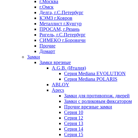
г.Москва
г.Омск
Делга, г.С.Петербург
КЭМЗ г.Ковров
Металлист г.Кунгур
ПРОСАМ, г.Рязань
Ригель, г.С.Петербург
СИМЕКО г.Боровичи
Прочие
Домарт
Замки
Замки врезные
A.G.B. (Италия)
Серия Mediana EVOLUTION
Серия Mediana POLARIS
ABLOY
Apecs
Замки для противопож. дверей
Замки с роликовым фиксатором
Прочие врезные замки
Серия 10
Серия 12
Серия 13
Серия 14
Серия 15