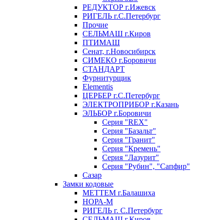
РЕДУКТОР г.Ижевск
РИГЕЛЬ г.С.Петербург
Прочие
СЕЛЬМАШ г.Киров
ПТИМАШ
Сенат, г.Новосибирск
СИМЕКО г.Боровичи
СТАНДАРТ
Фурнитурщик
Elementis
ЦЕРБЕР г.С.Петербург
ЭЛЕКТРОПРИБОР г.Казань
ЭЛЬБОР г.Боровичи
Серия "REX"
Серия "Базальт"
Серия "Гранит"
Серия "Кремень"
Серия "Лазурит"
Серия "Рубин", "Сапфир"
Сазар
Замки кодовые
МЕТТЕМ г.Балашиха
НОРА-М
РИГЕЛЬ г. С.Петербург
СЕЛЬМАШ г.Киров