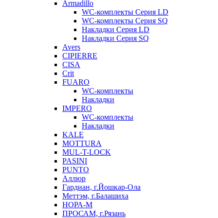
Armadillo
WC-комплекты Серия LD
WC-комплекты Серия SQ
Накладки Серия LD
Накладки Серия SQ
Avers
CIPIERRE
CISA
Crit
FUARO
WC-комплекты
Накладки
IMPERO
WC-комплекты
Накладки
KALE
MOTTURA
MUL-T-LOCK
PASINI
PUNTO
Аллюр
Гардиан, г.Йошкар-Ола
Меттэм, г.Балашиха
НОРА-М
ПРОСАМ, г.Рязань