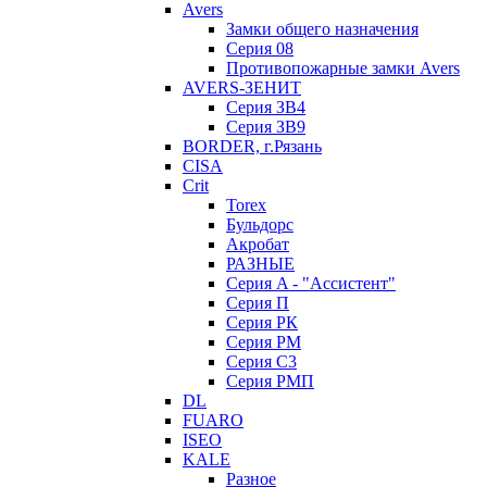
Avers
Замки общего назначения
Серия 08
Противопожарные замки Avers
AVERS-ЗЕНИТ
Серия ЗВ4
Серия ЗВ9
BORDER, г.Рязань
CISA
Crit
Torex
Бульдорс
Акробат
РАЗНЫЕ
Серия A - "Ассистент"
Серия П
Серия РК
Серия РМ
Серия С3
Серия РМП
DL
FUARO
ISEO
KALE
Разное