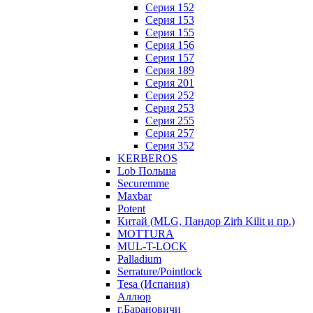
Серия 152
Серия 153
Серия 155
Серия 156
Серия 157
Серия 189
Серия 201
Серия 252
Серия 253
Серия 255
Серия 257
Серия 352
KERBEROS
Lob Польша
Securemme
Maxbar
Potent
Китай (MLG, Пандор Zirh Kilit и пр.)
MOTTURA
MUL-T-LOCK
Palladium
Serrature/Pointlock
Tesa (Испания)
Аллюр
г.Барановичи