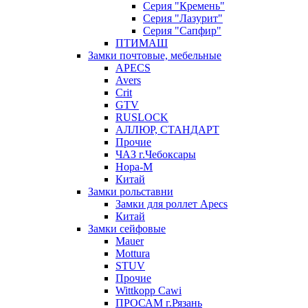
Серия "Кремень"
Серия "Лазурит"
Серия "Сапфир"
ПТИМАШ
Замки почтовые, мебельные
APECS
Avers
Crit
GTV
RUSLOCK
АЛЛЮР, СТАНДАРТ
Прочие
ЧАЗ г.Чебоксары
Нора-М
Китай
Замки рольставни
Замки для роллет Apecs
Китай
Замки сейфовые
Mauer
Mottura
STUV
Прочие
Wittkopp Cawi
ПРОСАМ г.Рязань