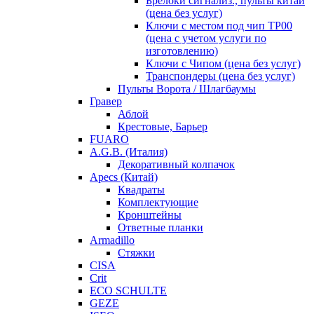
Брелоки сигнализ., пульты китай
(цена без услуг)
Ключи с местом под чип TP00
(цена с учетом услуги по
изготовлению)
Ключи с Чипом (цена без услуг)
Транспондеры (цена без услуг)
Пульты Ворота / Шлагбаумы
Гравер
Аблой
Крестовые, Барьер
FUARO
A.G.B. (Италия)
Декоративный колпачок
Apecs (Китай)
Квадраты
Комплектующие
Кронштейны
Ответные планки
Armadillo
Стяжки
CISA
Crit
ECO SCHULTE
GEZE