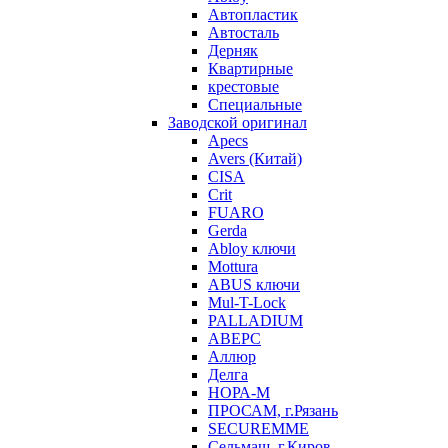
Автопластик
Автосталь
Дерняк
Квартирные
крестовые
Специальные
Заводской оригинал
Apecs
Avers (Китай)
CISA
Crit
FUARO
Gerda
Abloy ключи
Mottura
ABUS ключи
Mul-T-Lock
PALLADIUM
АВЕРС
Аллюр
Делга
НОРА-М
ПРОСАМ, г.Рязань
SECUREMME
Сельмаш, г.Киров