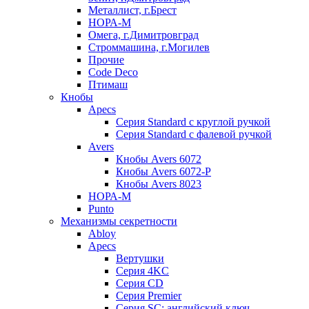
Металлист, г.Брест
НОРА-М
Омега, г.Димитровград
Строммашина, г.Могилев
Прочие
Code Deco
Птимаш
Кнобы
Apecs
Серия Standard с круглой ручкой
Серия Standard с фалевой ручкой
Avers
Кнобы Avers 6072
Кнобы Avers 6072-P
Кнобы Avers 8023
НОРА-М
Punto
Механизмы секретности
Abloy
Apecs
Вертушки
Серия 4KC
Серия CD
Серия Premier
Серия SC: английский ключ