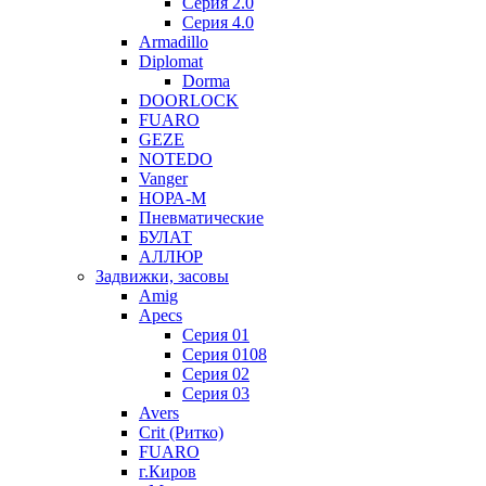
Серия 2.0
Серия 4.0
Armadillo
Diplomat
Dorma
DOORLOCK
FUARO
GEZE
NOTEDO
Vanger
НОРА-М
Пневматические
БУЛАТ
АЛЛЮР
Задвижки, засовы
Amig
Apecs
Серия 01
Серия 0108
Серия 02
Серия 03
Avers
Crit (Ритко)
FUARO
г.Киров