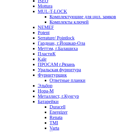
ISEO
Mottura
MUL-T-LOCK
Комплектующие для цил. замков
Комплекты ключей
NEMEF
Potent
Serrature/ Pointlock
Гардиан, г.Йошкар-Ола
Меттэм, г.Балашиха
ПластиК
Kale
ПРОСАМ г.Рязань
Уральская фурнитура
Фурнитурщик
Ответные планки
Эльбор
Нора-М
Металлист, г.Кунгур
Батарейки
Duracell
Energizer
Renata
TMI
Varta