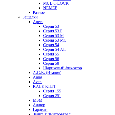
MUL-T-LOCK
NEMEF
Разное
Защелки
Apecs
Серия 53
Серия 53 P
Серия 53 М
Серия 53 МC
Серия 54
Серия 54 AL
Серия 55
Серия 56
Серия 58
Шариковый фиксатор
A.G.B. (Италия)
Amig
Avers
KALE KILIT
Серия 155
Серия 251
MSM
Аллюр
Гардиан
Зенит, г.Дмитровград