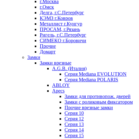
г.Москва
г.Омск
Делга, г.С.Петербург
КЭМЗ г.Ковров
Металлист г.Кунгур
ПРОСАМ, г.Рязань
Ригель, г.С.Петербург
СИМЕКО г.Боровичи
Прочие
Домарт
Замки
Замки врезные
A.G.B. (Италия)
Серия Mediana EVOLUTION
Серия Mediana POLARIS
ABLOY
Apecs
Замки для противопож. дверей
Замки с роликовым фиксатором
Прочие врезные замки
Серия 10
Серия 12
Серия 13
Серия 14
Серия 15