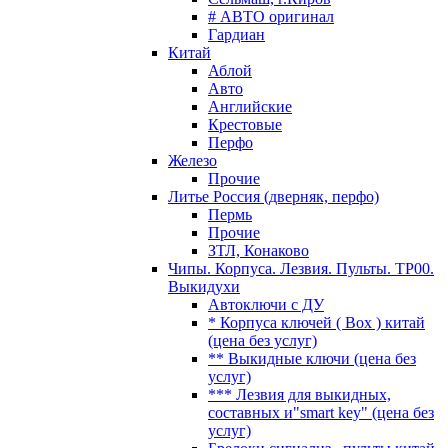
# АВТО оригинал
Гардиан
Китай
Аблой
Авто
Английские
Крестовые
Перфо
Железо
Прочие
Литье Россия (дверняк, перфо)
Пермь
Прочие
ЗТЛ, Конаково
Чипы. Корпуса. Лезвия. Пульты. TP00.
Выкидухи
Автоключи с ДУ
* Корпуса ключей ( Box ) китай
(цена без услуг)
** Выкидные ключи (цена без
услуг)
*** Лезвия для выкидных,
составных и"smart key" (цена без
услуг)