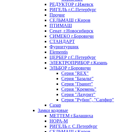
РЕДУКТОР г.Ижевск
РИГЕЛЬ г.С.Петербург
Прочие
СЕЛЬМАШ г.Киров
ПТИМАШ
Сенат, г.Новосибирск
СИМЕКО г.Боровичи
СТАНДАРТ
Фурнитурщик
Elementis
ЦЕРБЕР г.С.Петербург
ЭЛЕКТРОПРИБОР г.Казань
ЭЛЬБОР г.Боровичи
Серия "REX"
Серия "Базальт"
Серия "Гранит"
Серия "Кремень"
Серия "Лазурит"
Серия "Рубин", "Сапфир"
Сазар
Замки кодовые
МЕТТЕМ г.Балашиха
НОРА-М
РИГЕЛЬ г. С.Петербург
СЕЛЬМАШ г.Киров