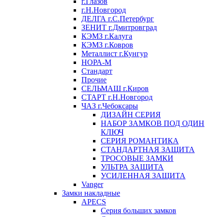
г.Глазов
г.Н.Новгород
ДЕЛГА г.С.Петербург
ЗЕНИТ г.Дмитровград
КЭМЗ г.Калуга
КЭМЗ г.Ковров
Металлист г.Кунгур
НОРА-М
Стандарт
Прочие
СЕЛЬМАШ г.Киров
СТАРТ г.Н.Новгород
ЧАЗ г.Чебоксары
ДИЗАЙН СЕРИЯ
НАБОР ЗАМКОВ ПОД ОДИН
КЛЮЧ
СЕРИЯ РОМАНТИКА
СТАНДАРТНАЯ ЗАЩИТА
ТРОСОВЫЕ ЗАМКИ
УЛЬТРА ЗАЩИТА
УСИЛЕННАЯ ЗАЩИТА
Vanger
Замки накладные
APECS
Серия больших замков