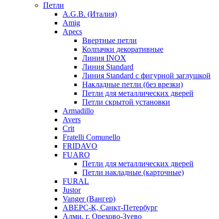
Петли
A.G.B. (Италия)
Amig
Apecs
Ввертные петли
Колпачки декоративные
Линия INOX
Линия Standard
Линия Standard с фигурной заглушкой
Накладные петли (без врезки)
Петли для металлических дверей
Петли скрытой установки
Armadillo
Avers
Crit
Fratelli Comunello
FRIDAVO
FUARO
Петли для металлических дверей
Петли накладные (карточные)
FURAL
Justor
Vanger (Вангер)
АВЕРС-К, Санкт-Петербург
Алми, г. Орехово-Зуево