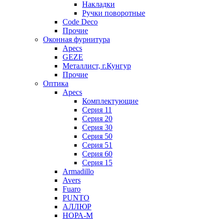
Накладки
Ручки поворотные
Code Deco
Прочие
Оконная фурнитура
Apecs
GEZE
Металлист, г.Кунгур
Прочие
Оптика
Apecs
Комплектующие
Серия 11
Серия 20
Серия 30
Серия 50
Серия 51
Серия 60
Серия 15
Armadillo
Avers
Fuaro
PUNTO
АЛЛЮР
НОРА-М