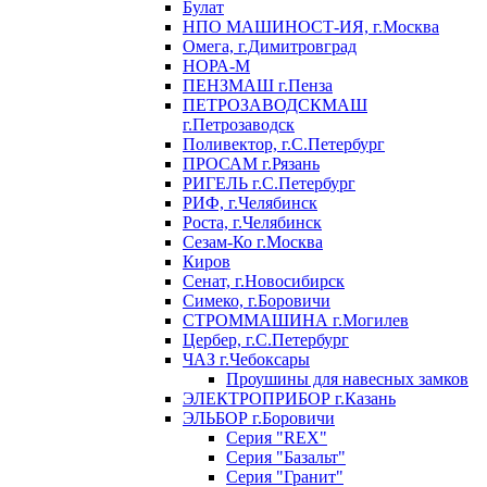
Булат
НПО МАШИНОСТ-ИЯ, г.Москва
Омега, г.Димитровград
НОРА-М
ПЕНЗМАШ г.Пенза
ПЕТРОЗАВОДСКМАШ
г.Петрозаводск
Поливектор, г.С.Петербург
ПРОСАМ г.Рязань
РИГЕЛЬ г.С.Петербург
РИФ, г.Челябинск
Роста, г.Челябинск
Сезам-Ко г.Москва
Киров
Сенат, г.Новосибирск
Симеко, г.Боровичи
СТРОММАШИНА г.Могилев
Цербер, г.С.Петербург
ЧАЗ г.Чебоксары
Проушины для навесных замков
ЭЛЕКТРОПРИБОР г.Казань
ЭЛЬБОР г.Боровичи
Серия "REX"
Серия "Базальт"
Серия "Гранит"