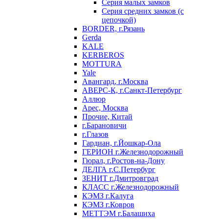
Серия малых замков
Серия средних замков (с
цепочкой)
BORDER, г.Рязань
Gerda
KALE
KERBEROS
MOTTURA
Yale
Авангард, г.Москва
АВЕРС-К, г.Санкт-Петербург
Аллюр
Арес, Москва
Прочие, Китай
г.Барановичи
г.Глазов
Гардиан, г.Йошкар-Ола
ГЕРИОН г.Железнодорожный
Гюрал, г.Ростов-на-Дону
ДЕЛГА г.С.Петербург
ЗЕНИТ г.Дмитровград
КЛАСС г.Железнодорожный
КЭМЗ г.Калуга
КЭМЗ г.Ковров
МЕТТЭМ г.Балашиха