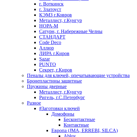
г. Воткинск
г. Златоуст
КЭМЗ г.Ковров
Металлист, г.Кунгур
НОРА-М
Сатурн, г. Набережные Челны
СТАНДАРТ
Code Deco
Аллюр
ЛИРА г.Киров
Sazar
PUNTO
Секрет, г.Киров
Пеналы для ключей, опечатывающие устройства
Бронепластины защитные
Пружины дверные
Металлист, г.Кунгур
Ригель, г.С.Петербург
Разное
#Заготовки ключей
Домофоны
Бесконтактные
Контактные
Европа (JMA, ERREBI, SILCA)
Abloy