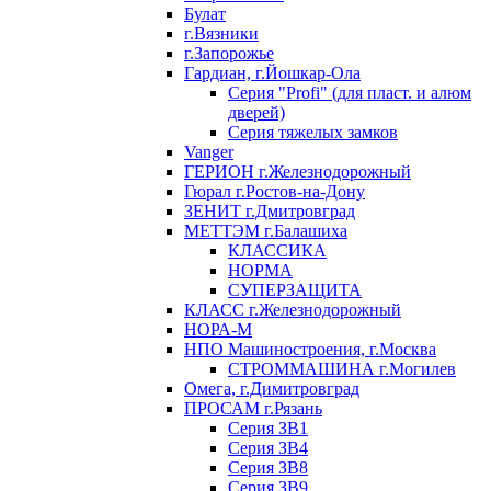
Булат
г.Вязники
г.Запорожье
Гардиан, г.Йошкар-Ола
Серия "Profi" (для пласт. и алюм
дверей)
Серия тяжелых замков
Vanger
ГЕРИОН г.Железнодорожный
Гюрал г.Ростов-на-Дону
ЗЕНИТ г.Дмитровград
МЕТТЭМ г.Балашиха
КЛАССИКА
НОРМА
СУПЕРЗАЩИТА
КЛАСС г.Железнодорожный
НОРА-М
НПО Машиностроения, г.Москва
СТРОММАШИНА г.Могилев
Омега, г.Димитровград
ПРОСАМ г.Рязань
Серия ЗВ1
Серия ЗВ4
Серия ЗВ8
Серия ЗВ9