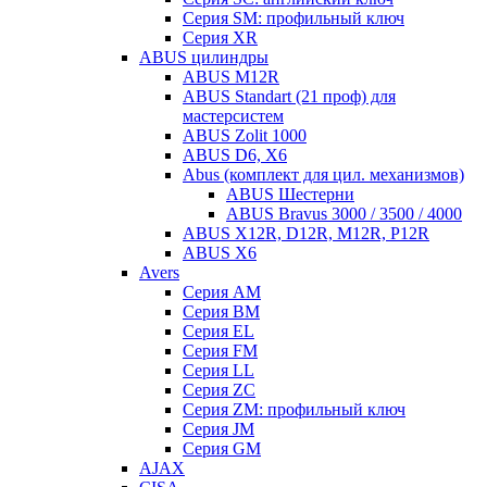
Серия SM: профильный ключ
Серия XR
ABUS цилиндры
ABUS M12R
ABUS Standart (21 проф) для
мастерсистем
ABUS Zolit 1000
ABUS D6, X6
Abus (комплект для цил. механизмов)
ABUS Шестерни
ABUS Bravus 3000 / 3500 / 4000
ABUS X12R, D12R, M12R, P12R
ABUS X6
Avers
Серия AM
Серия BM
Серия EL
Серия FM
Серия LL
Серия ZC
Серия ZM: профильный ключ
Серия JM
Серия GM
AJAX