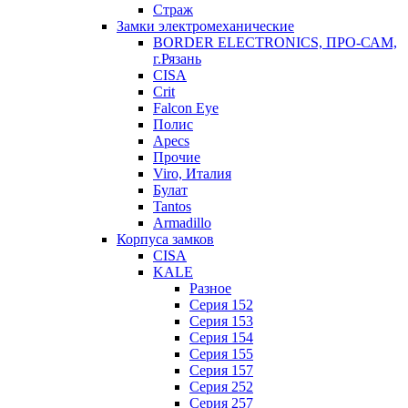
Страж
Замки электромеханические
BORDER ELECTRONICS, ПРО-САМ,
г.Рязань
CISA
Crit
Falcon Eye
Полис
Apecs
Прочие
Viro, Италия
Булат
Tantos
Armadillo
Корпуса замков
CISA
KALE
Разное
Серия 152
Серия 153
Серия 154
Серия 155
Серия 157
Серия 252
Серия 257