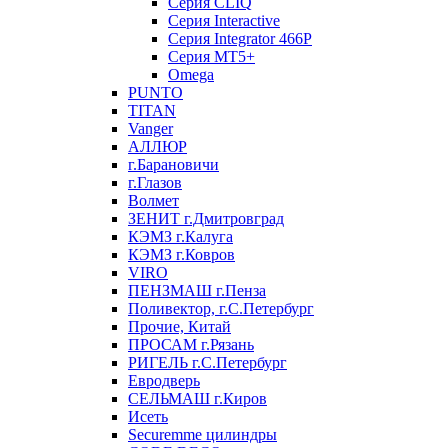
Серия CLIQ
Серия Interactive
Серия Integrator 466P
Серия MT5+
Omega
PUNTO
TITAN
Vanger
АЛЛЮР
г.Барановичи
г.Глазов
Волмет
ЗЕНИТ г.Дмитровград
КЭМЗ г.Калуга
КЭМЗ г.Ковров
VIRO
ПЕНЗМАШ г.Пенза
Поливектор, г.С.Петербург
Прочие, Китай
ПРОСАМ г.Рязань
РИГЕЛЬ г.С.Петербург
Евродверь
СЕЛЬМАШ г.Киров
Исеть
Securemme цилиндры