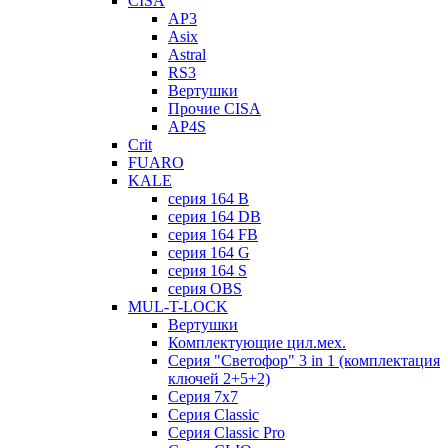
CISA
AP3
Asix
Astral
RS3
Вертушки
Прочие CISA
AP4S
Crit
FUARO
KALE
серия 164 B
серия 164 DB
серия 164 FB
серия 164 G
серия 164 S
серия OBS
MUL-T-LOCK
Вертушки
Комплектующие цил.мех.
Серия "Светофор" 3 in 1 (комплектация
ключей 2+5+2)
Серия 7х7
Серия Classic
Серия Classic Pro