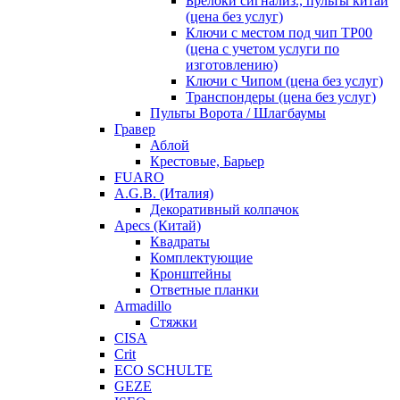
Брелоки сигнализ., пульты китай
(цена без услуг)
Ключи с местом под чип TP00
(цена с учетом услуги по
изготовлению)
Ключи с Чипом (цена без услуг)
Транспондеры (цена без услуг)
Пульты Ворота / Шлагбаумы
Гравер
Аблой
Крестовые, Барьер
FUARO
A.G.B. (Италия)
Декоративный колпачок
Apecs (Китай)
Квадраты
Комплектующие
Кронштейны
Ответные планки
Armadillo
Стяжки
CISA
Crit
ECO SCHULTE
GEZE