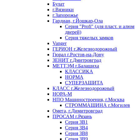
Булат
г.Вязники
г.Запорожье
Гардиан, г.Йошкар-Ола
Серия "Profi" (для пласт. и алюм
дверей)
Серия тяжелых замков
Vanger
ГЕРИОН г.Железнодорожный
Гюрал г.Ростов-на-Дону
ЗЕНИТ г.Дмитровград
МЕТТЭМ г.Балашиха
КЛАССИКА
НОРМА
СУПЕРЗАЩИТА
КЛАСС г.Железнодорожный
НОРА-М
НПО Машиностроения, г.Москва
СТРОММАШИНА г.Могилев
Омега, г.Димитровград
ПРОСАМ г.Рязань
Серия ЗВ1
Серия ЗВ4
Серия ЗВ8
Серия ЗВ9