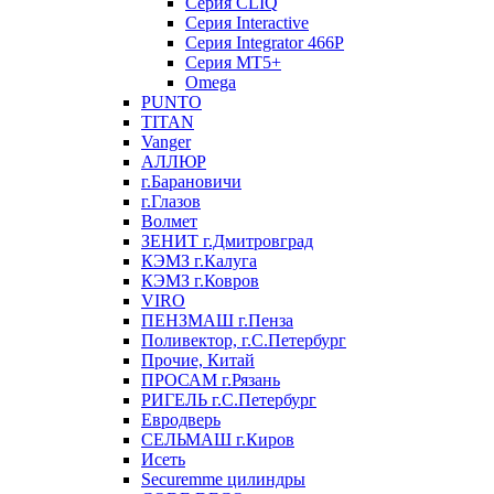
Серия CLIQ
Серия Interactive
Серия Integrator 466P
Серия MT5+
Omega
PUNTO
TITAN
Vanger
АЛЛЮР
г.Барановичи
г.Глазов
Волмет
ЗЕНИТ г.Дмитровград
КЭМЗ г.Калуга
КЭМЗ г.Ковров
VIRO
ПЕНЗМАШ г.Пенза
Поливектор, г.С.Петербург
Прочие, Китай
ПРОСАМ г.Рязань
РИГЕЛЬ г.С.Петербург
Евродверь
СЕЛЬМАШ г.Киров
Исеть
Securemme цилиндры