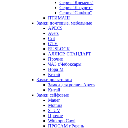
Серия "Кремень"
Серия "Лазурит"
Серия "Сапфир"
ПТИМАШ
Замки почтовые, мебельные
APECS
Avers
Crit
GTV
RUSLOCK
АЛЛЮР, СТАНДАРТ
Прочие
ЧАЗ г.Чебоксары
Нора-М
Китай
Замки рольставни
Замки для роллет Apecs
Китай
Замки сейфовые
Mauer
Mottura
STUV
Прочие
Wittkopp Cawi
ПРОСАМ г.Рязань