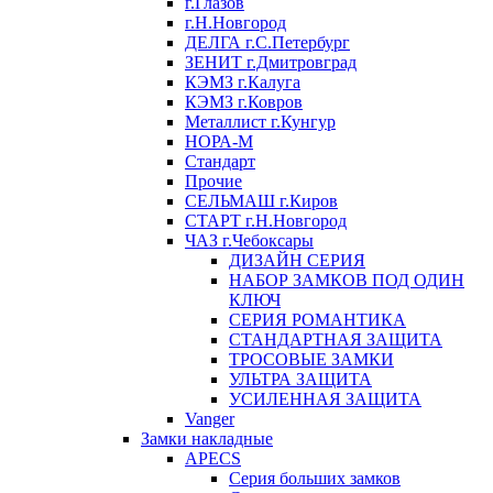
г.Глазов
г.Н.Новгород
ДЕЛГА г.С.Петербург
ЗЕНИТ г.Дмитровград
КЭМЗ г.Калуга
КЭМЗ г.Ковров
Металлист г.Кунгур
НОРА-М
Стандарт
Прочие
СЕЛЬМАШ г.Киров
СТАРТ г.Н.Новгород
ЧАЗ г.Чебоксары
ДИЗАЙН СЕРИЯ
НАБОР ЗАМКОВ ПОД ОДИН
КЛЮЧ
СЕРИЯ РОМАНТИКА
СТАНДАРТНАЯ ЗАЩИТА
ТРОСОВЫЕ ЗАМКИ
УЛЬТРА ЗАЩИТА
УСИЛЕННАЯ ЗАЩИТА
Vanger
Замки накладные
APECS
Серия больших замков