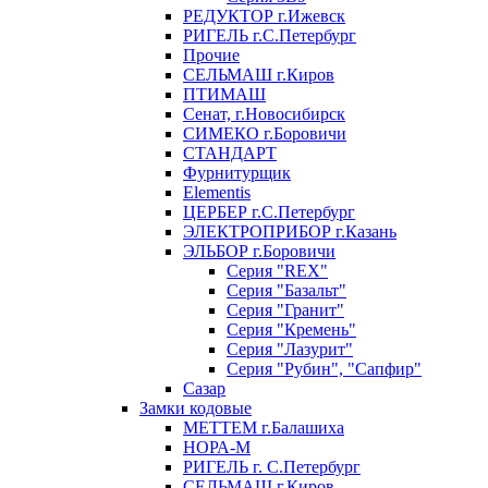
РЕДУКТОР г.Ижевск
РИГЕЛЬ г.С.Петербург
Прочие
СЕЛЬМАШ г.Киров
ПТИМАШ
Сенат, г.Новосибирск
СИМЕКО г.Боровичи
СТАНДАРТ
Фурнитурщик
Elementis
ЦЕРБЕР г.С.Петербург
ЭЛЕКТРОПРИБОР г.Казань
ЭЛЬБОР г.Боровичи
Серия "REX"
Серия "Базальт"
Серия "Гранит"
Серия "Кремень"
Серия "Лазурит"
Серия "Рубин", "Сапфир"
Сазар
Замки кодовые
МЕТТЕМ г.Балашиха
НОРА-М
РИГЕЛЬ г. С.Петербург
СЕЛЬМАШ г.Киров