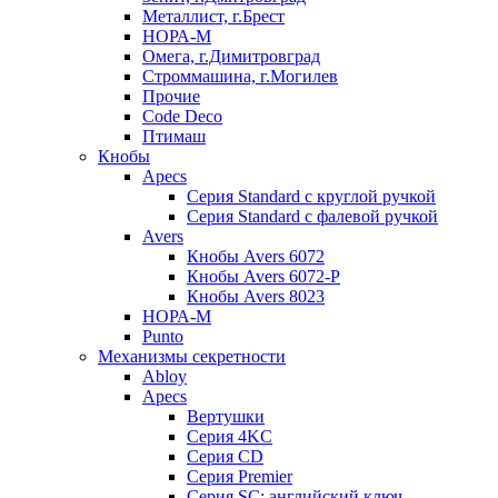
Металлист, г.Брест
НОРА-М
Омега, г.Димитровград
Строммашина, г.Могилев
Прочие
Code Deco
Птимаш
Кнобы
Apecs
Серия Standard с круглой ручкой
Серия Standard с фалевой ручкой
Avers
Кнобы Avers 6072
Кнобы Avers 6072-P
Кнобы Avers 8023
НОРА-М
Punto
Механизмы секретности
Abloy
Apecs
Вертушки
Серия 4KC
Серия CD
Серия Premier
Серия SC: английский ключ