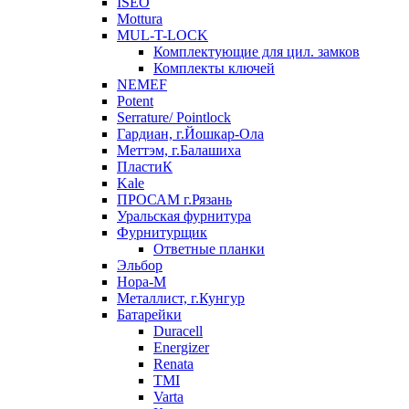
ISEO
Mottura
MUL-T-LOCK
Комплектующие для цил. замков
Комплекты ключей
NEMEF
Potent
Serrature/ Pointlock
Гардиан, г.Йошкар-Ола
Меттэм, г.Балашиха
ПластиК
Kale
ПРОСАМ г.Рязань
Уральская фурнитура
Фурнитурщик
Ответные планки
Эльбор
Нора-М
Металлист, г.Кунгур
Батарейки
Duracell
Energizer
Renata
TMI
Varta