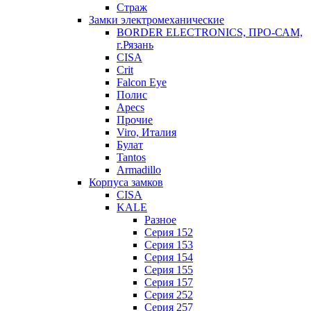
Страж
Замки электромеханические
BORDER ELECTRONICS, ПРО-САМ,
г.Рязань
CISA
Crit
Falcon Eye
Полис
Apecs
Прочие
Viro, Италия
Булат
Tantos
Armadillo
Корпуса замков
CISA
KALE
Разное
Серия 152
Серия 153
Серия 154
Серия 155
Серия 157
Серия 252
Серия 257