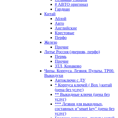
# АВТО оригинал
Гардиан
Китай
Аблой
Авто
Английские
Крестовые
Перфо
Железо
Прочие
Литье Россия (дверняк, перфо)
Пермь
Прочие
ЗТЛ, Конаково
Чипы. Корпуса. Лезвия. Пульты. TP00.
Выкидухи
Автоключи с ДУ
* Корпуса ключей ( Box ) китай
(цена без услуг)
** Выкидные ключи (цена без
услуг)
*** Лезвия для выкидных,
составных и"smart key" (цена без
услуг)