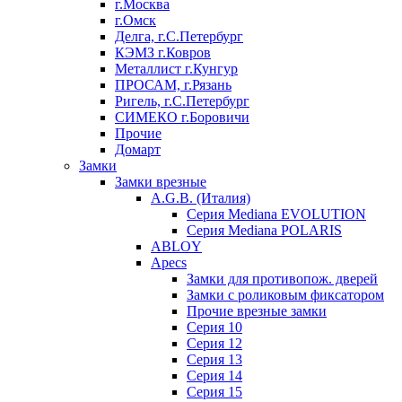
г.Москва
г.Омск
Делга, г.С.Петербург
КЭМЗ г.Ковров
Металлист г.Кунгур
ПРОСАМ, г.Рязань
Ригель, г.С.Петербург
СИМЕКО г.Боровичи
Прочие
Домарт
Замки
Замки врезные
A.G.B. (Италия)
Серия Mediana EVOLUTION
Серия Mediana POLARIS
ABLOY
Apecs
Замки для противопож. дверей
Замки с роликовым фиксатором
Прочие врезные замки
Серия 10
Серия 12
Серия 13
Серия 14
Серия 15