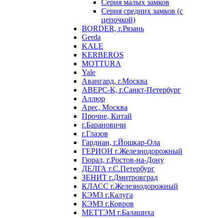
Серия малых замков
Серия средних замков (с
цепочкой)
BORDER, г.Рязань
Gerda
KALE
KERBEROS
MOTTURA
Yale
Авангард, г.Москва
АВЕРС-К, г.Санкт-Петербург
Аллюр
Арес, Москва
Прочие, Китай
г.Барановичи
г.Глазов
Гардиан, г.Йошкар-Ола
ГЕРИОН г.Железнодорожный
Гюрал, г.Ростов-на-Дону
ДЕЛГА г.С.Петербург
ЗЕНИТ г.Дмитровград
КЛАСС г.Железнодорожный
КЭМЗ г.Калуга
КЭМЗ г.Ковров
МЕТТЭМ г.Балашиха