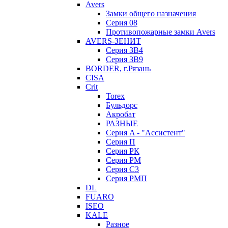
Avers
Замки общего назначения
Серия 08
Противопожарные замки Avers
AVERS-ЗЕНИТ
Серия ЗВ4
Серия ЗВ9
BORDER, г.Рязань
CISA
Crit
Torex
Бульдорс
Акробат
РАЗНЫЕ
Серия A - "Ассистент"
Серия П
Серия РК
Серия РМ
Серия С3
Серия РМП
DL
FUARO
ISEO
KALE
Разное