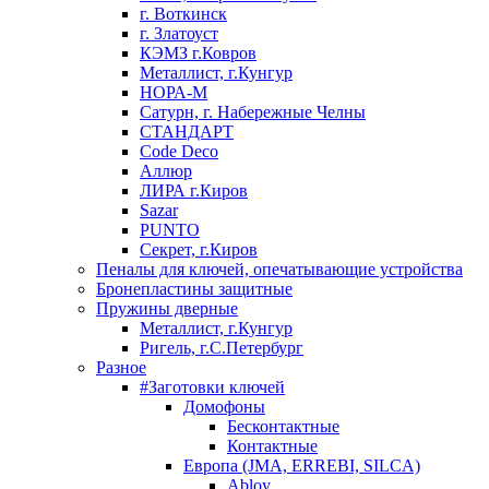
г. Воткинск
г. Златоуст
КЭМЗ г.Ковров
Металлист, г.Кунгур
НОРА-М
Сатурн, г. Набережные Челны
СТАНДАРТ
Code Deco
Аллюр
ЛИРА г.Киров
Sazar
PUNTO
Секрет, г.Киров
Пеналы для ключей, опечатывающие устройства
Бронепластины защитные
Пружины дверные
Металлист, г.Кунгур
Ригель, г.С.Петербург
Разное
#Заготовки ключей
Домофоны
Бесконтактные
Контактные
Европа (JMA, ERREBI, SILCA)
Abloy