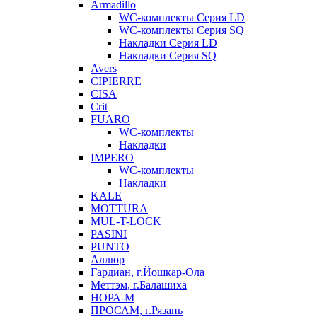
Armadillo
WC-комплекты Серия LD
WC-комплекты Серия SQ
Накладки Серия LD
Накладки Серия SQ
Avers
CIPIERRE
CISA
Crit
FUARO
WC-комплекты
Накладки
IMPERO
WC-комплекты
Накладки
KALE
MOTTURA
MUL-T-LOCK
PASINI
PUNTO
Аллюр
Гардиан, г.Йошкар-Ола
Меттэм, г.Балашиха
НОРА-М
ПРОСАМ, г.Рязань