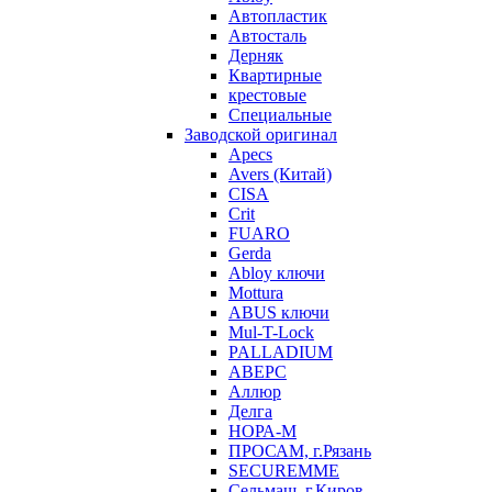
Автопластик
Автосталь
Дерняк
Квартирные
крестовые
Специальные
Заводской оригинал
Apecs
Avers (Китай)
CISA
Crit
FUARO
Gerda
Abloy ключи
Mottura
ABUS ключи
Mul-T-Lock
PALLADIUM
АВЕРС
Аллюр
Делга
НОРА-М
ПРОСАМ, г.Рязань
SECUREMME
Сельмаш, г.Киров