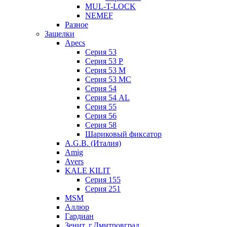
MUL-T-LOCK
NEMEF
Разное
Защелки
Apecs
Серия 53
Серия 53 P
Серия 53 М
Серия 53 МC
Серия 54
Серия 54 AL
Серия 55
Серия 56
Серия 58
Шариковый фиксатор
A.G.B. (Италия)
Amig
Avers
KALE KILIT
Серия 155
Серия 251
MSM
Аллюр
Гардиан
Зенит, г.Дмитровград