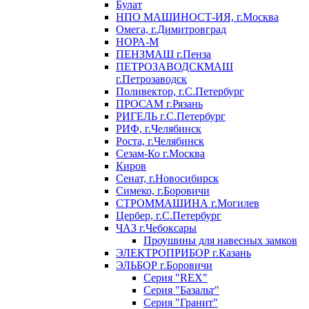
Булат
НПО МАШИНОСТ-ИЯ, г.Москва
Омега, г.Димитровград
НОРА-М
ПЕНЗМАШ г.Пенза
ПЕТРОЗАВОДСКМАШ
г.Петрозаводск
Поливектор, г.С.Петербург
ПРОСАМ г.Рязань
РИГЕЛЬ г.С.Петербург
РИФ, г.Челябинск
Роста, г.Челябинск
Сезам-Ко г.Москва
Киров
Сенат, г.Новосибирск
Симеко, г.Боровичи
СТРОММАШИНА г.Могилев
Цербер, г.С.Петербург
ЧАЗ г.Чебоксары
Проушины для навесных замков
ЭЛЕКТРОПРИБОР г.Казань
ЭЛЬБОР г.Боровичи
Серия "REX"
Серия "Базальт"
Серия "Гранит"