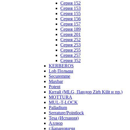
Серия 152
Серия 153
Серия 155
Серия 156
Серия 157
Серия 189
Серия 201
Серия 252
Серия 253
Серия 255
Серия 257
Серия 352
KERBEROS
Lob Польша
Securemme
Maxbar
Potent
Китай (MLG, Пандор Zirh Kilit и пр.)
MOTTURA
MUL-T-LOCK
Palladium
Serrature/Pointlock
Tesa (Испания)
Аллюр
г.Барановичи