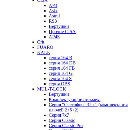
CISA
AP3
Asix
Astral
RS3
Вертушки
Прочие CISA
AP4S
Crit
FUARO
KALE
серия 164 B
серия 164 DB
серия 164 FB
серия 164 G
серия 164 S
серия OBS
MUL-T-LOCK
Вертушки
Комплектующие цил.мех.
Серия "Светофор" 3 in 1 (комплектация
ключей 2+5+2)
Серия 7х7
Серия Classic
Серия Classic Pro