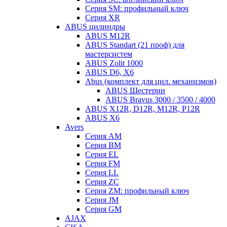
Серия SM: профильный ключ
Серия XR
ABUS цилиндры
ABUS M12R
ABUS Standart (21 проф) для
мастерсистем
ABUS Zolit 1000
ABUS D6, X6
Abus (комплект для цил. механизмов)
ABUS Шестерни
ABUS Bravus 3000 / 3500 / 4000
ABUS X12R, D12R, M12R, P12R
ABUS X6
Avers
Серия AM
Серия BM
Серия EL
Серия FM
Серия LL
Серия ZC
Серия ZM: профильный ключ
Серия JM
Серия GM
AJAX