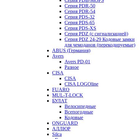
Серия PDB-MOPS
Серия PDR-50
Серия PDR-54
Серия PDS-32
Серия PDS-65
Серия PDS-XS
Серия PDZ (с сигнализацией)
Серия PDZ 24-29 Кодовые замки
для чемоданов (перекодируемые)
ABUS (Германия)
Avers
Avers PD-01
Разное
CISA
CISA
CISA LOGOline
FUARO
MUL-T-LOCK
БУЛАТ
Велосипедные
Всепогодные
Кодовые
ONGUARD
АЛЛЮР
Silca