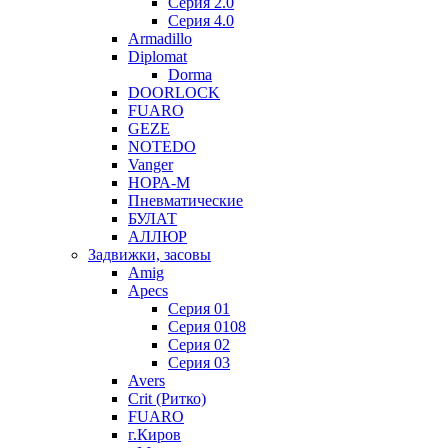
Серия 2.0
Серия 4.0
Armadillo
Diplomat
Dorma
DOORLOCK
FUARO
GEZE
NOTEDO
Vanger
НОРА-М
Пневматические
БУЛАТ
АЛЛЮР
Задвижки, засовы
Amig
Apecs
Серия 01
Серия 0108
Серия 02
Серия 03
Avers
Crit (Ритко)
FUARO
г.Киров