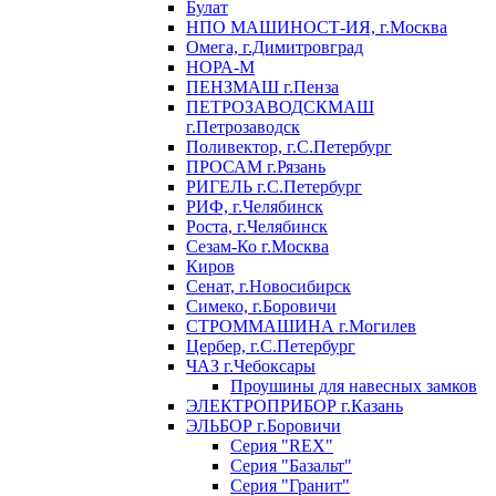
Булат
НПО МАШИНОСТ-ИЯ, г.Москва
Омега, г.Димитровград
НОРА-М
ПЕНЗМАШ г.Пенза
ПЕТРОЗАВОДСКМАШ
г.Петрозаводск
Поливектор, г.С.Петербург
ПРОСАМ г.Рязань
РИГЕЛЬ г.С.Петербург
РИФ, г.Челябинск
Роста, г.Челябинск
Сезам-Ко г.Москва
Киров
Сенат, г.Новосибирск
Симеко, г.Боровичи
СТРОММАШИНА г.Могилев
Цербер, г.С.Петербург
ЧАЗ г.Чебоксары
Проушины для навесных замков
ЭЛЕКТРОПРИБОР г.Казань
ЭЛЬБОР г.Боровичи
Серия "REX"
Серия "Базальт"
Серия "Гранит"