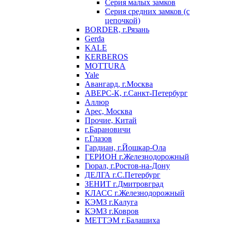
Серия малых замков
Серия средних замков (с
цепочкой)
BORDER, г.Рязань
Gerda
KALE
KERBEROS
MOTTURA
Yale
Авангард, г.Москва
АВЕРС-К, г.Санкт-Петербург
Аллюр
Арес, Москва
Прочие, Китай
г.Барановичи
г.Глазов
Гардиан, г.Йошкар-Ола
ГЕРИОН г.Железнодорожный
Гюрал, г.Ростов-на-Дону
ДЕЛГА г.С.Петербург
ЗЕНИТ г.Дмитровград
КЛАСС г.Железнодорожный
КЭМЗ г.Калуга
КЭМЗ г.Ковров
МЕТТЭМ г.Балашиха