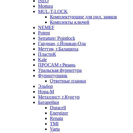
ISEO
Mottura
MUL-T-LOCK
Комплектующие для цил. замков
Комплекты ключей
NEMEF
Potent
Serrature/ Pointlock
Гардиан, г.Йошкар-Ола
Меттэм, г.Балашиха
ПластиК
Kale
ПРОСАМ г.Рязань
Уральская фурнитура
Фурнитурщик
Ответные планки
Эльбор
Нора-М
Металлист, г.Кунгур
Батарейки
Duracell
Energizer
Renata
TMI
Varta