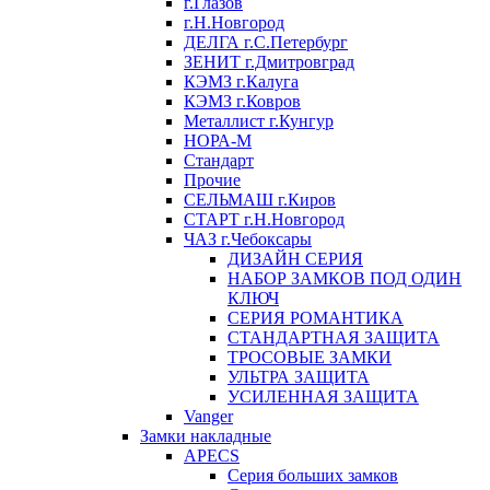
г.Глазов
г.Н.Новгород
ДЕЛГА г.С.Петербург
ЗЕНИТ г.Дмитровград
КЭМЗ г.Калуга
КЭМЗ г.Ковров
Металлист г.Кунгур
НОРА-М
Стандарт
Прочие
СЕЛЬМАШ г.Киров
СТАРТ г.Н.Новгород
ЧАЗ г.Чебоксары
ДИЗАЙН СЕРИЯ
НАБОР ЗАМКОВ ПОД ОДИН
КЛЮЧ
СЕРИЯ РОМАНТИКА
СТАНДАРТНАЯ ЗАЩИТА
ТРОСОВЫЕ ЗАМКИ
УЛЬТРА ЗАЩИТА
УСИЛЕННАЯ ЗАЩИТА
Vanger
Замки накладные
APECS
Серия больших замков