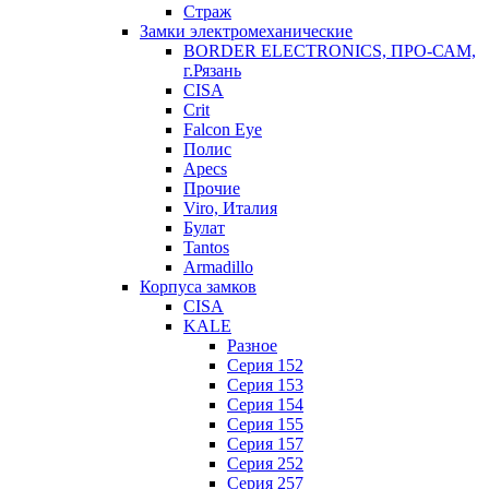
Страж
Замки электромеханические
BORDER ELECTRONICS, ПРО-САМ,
г.Рязань
CISA
Crit
Falcon Eye
Полис
Apecs
Прочие
Viro, Италия
Булат
Tantos
Armadillo
Корпуса замков
CISA
KALE
Разное
Серия 152
Серия 153
Серия 154
Серия 155
Серия 157
Серия 252
Серия 257