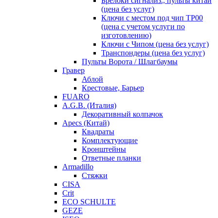
Брелоки сигнализ., пульты китай
(цена без услуг)
Ключи с местом под чип TP00
(цена с учетом услуги по
изготовлению)
Ключи с Чипом (цена без услуг)
Транспондеры (цена без услуг)
Пульты Ворота / Шлагбаумы
Гравер
Аблой
Крестовые, Барьер
FUARO
A.G.B. (Италия)
Декоративный колпачок
Apecs (Китай)
Квадраты
Комплектующие
Кронштейны
Ответные планки
Armadillo
Стяжки
CISA
Crit
ECO SCHULTE
GEZE