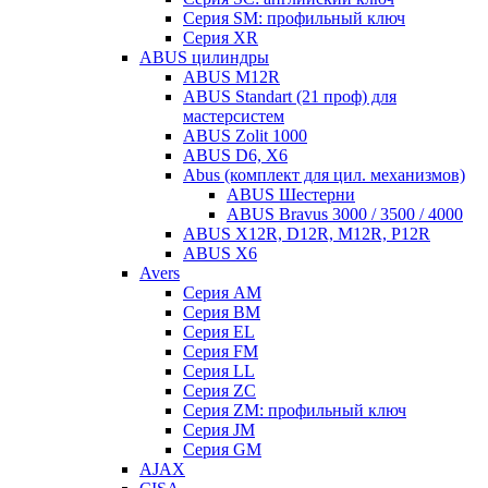
Серия SM: профильный ключ
Серия XR
ABUS цилиндры
ABUS M12R
ABUS Standart (21 проф) для
мастерсистем
ABUS Zolit 1000
ABUS D6, X6
Abus (комплект для цил. механизмов)
ABUS Шестерни
ABUS Bravus 3000 / 3500 / 4000
ABUS X12R, D12R, M12R, P12R
ABUS X6
Avers
Серия AM
Серия BM
Серия EL
Серия FM
Серия LL
Серия ZC
Серия ZM: профильный ключ
Серия JM
Серия GM
AJAX