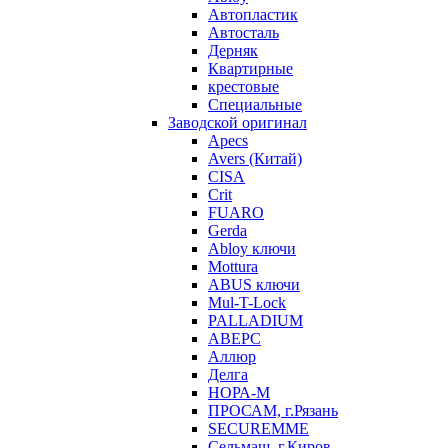
Автопластик
Автосталь
Дерняк
Квартирные
крестовые
Специальные
Заводской оригинал
Apecs
Avers (Китай)
CISA
Crit
FUARO
Gerda
Abloy ключи
Mottura
ABUS ключи
Mul-T-Lock
PALLADIUM
АВЕРС
Аллюр
Делга
НОРА-М
ПРОСАМ, г.Рязань
SECUREMME
Сельмаш, г.Киров