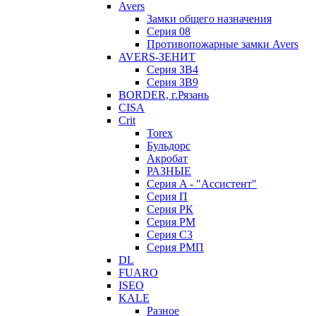
Avers
Замки общего назначения
Серия 08
Противопожарные замки Avers
AVERS-ЗЕНИТ
Серия ЗВ4
Серия ЗВ9
BORDER, г.Рязань
CISA
Crit
Torex
Бульдорс
Акробат
РАЗНЫЕ
Серия A - "Ассистент"
Серия П
Серия РК
Серия РМ
Серия С3
Серия РМП
DL
FUARO
ISEO
KALE
Разное