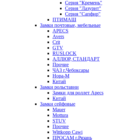
Серия "Кремень"
Серия "Лазурит"
Серия "Сапфир"
ПТИМАШ
Замки почтовые, мебельные
APECS
Avers
Crit
GTV
RUSLOCK
АЛЛЮР, СТАНДАРТ
Прочие
ЧАЗ г.Чебоксары
Нора-М
Китай
Замки рольставни
Замки для роллет Apecs
Китай
Замки сейфовые
Mauer
Mottura
STUV
Прочие
Wittkopp Cawi
ПРОСАМ г.Рязань