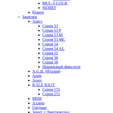
MUL-T-LOCK
NEMEF
Разное
Защелки
Apecs
Серия 53
Серия 53 P
Серия 53 М
Серия 53 МC
Серия 54
Серия 54 AL
Серия 55
Серия 56
Серия 58
Шариковый фиксатор
A.G.B. (Италия)
Amig
Avers
KALE KILIT
Серия 155
Серия 251
MSM
Аллюр
Гардиан
Зенит, г.Дмитровград