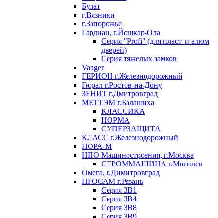
Булат
г.Вязники
г.Запорожье
Гардиан, г.Йошкар-Ола
Серия "Profi" (для пласт. и алюм
дверей)
Серия тяжелых замков
Vanger
ГЕРИОН г.Железнодорожный
Гюрал г.Ростов-на-Дону
ЗЕНИТ г.Дмитровград
МЕТТЭМ г.Балашиха
КЛАССИКА
НОРМА
СУПЕРЗАЩИТА
КЛАСС г.Железнодорожный
НОРА-М
НПО Машиностроения, г.Москва
СТРОММАШИНА г.Могилев
Омега, г.Димитровград
ПРОСАМ г.Рязань
Серия ЗВ1
Серия ЗВ4
Серия ЗВ8
Серия ЗВ9