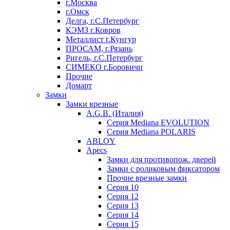
г.Москва
г.Омск
Делга, г.С.Петербург
КЭМЗ г.Ковров
Металлист г.Кунгур
ПРОСАМ, г.Рязань
Ригель, г.С.Петербург
СИМЕКО г.Боровичи
Прочие
Домарт
Замки
Замки врезные
A.G.B. (Италия)
Серия Mediana EVOLUTION
Серия Mediana POLARIS
ABLOY
Apecs
Замки для противопож. дверей
Замки с роликовым фиксатором
Прочие врезные замки
Серия 10
Серия 12
Серия 13
Серия 14
Серия 15