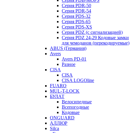
Серия PDB-MOPS
Серия PDR-50
Серия PDR-54
Серия PDS-32
Серия PDS-65
Серия PDS-XS
Серия PDZ (с сигнализацией)
Серия PDZ 24-29 Кодовые замки
для чемоданов (перекодируемые)
ABUS (Германия)
Avers
Avers PD-01
Разное
CISA
CISA
CISA LOGOline
FUARO
MUL-T-LOCK
БУЛАТ
Велосипедные
Всепогодные
Кодовые
ONGUARD
АЛЛЮР
Silca