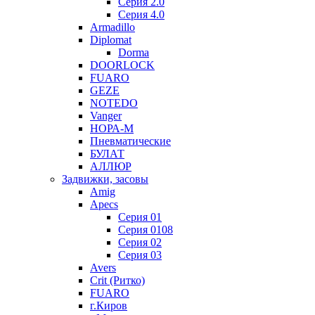
Серия 2.0
Серия 4.0
Armadillo
Diplomat
Dorma
DOORLOCK
FUARO
GEZE
NOTEDO
Vanger
НОРА-М
Пневматические
БУЛАТ
АЛЛЮР
Задвижки, засовы
Amig
Apecs
Серия 01
Серия 0108
Серия 02
Серия 03
Avers
Crit (Ритко)
FUARO
г.Киров