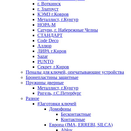
г. Воткинск
г. Златоуст
КЭМЗ г.Ковров
Металлист, г.Кунгур
НОРА-М
Сатурн, г. Набережные Челны
СТАНДАРТ
Code Deco
Аллюр
ЛИРА г.Киров
Sazar
PUNTO
Секрет, г.Киров
Пеналы для ключей, опечатывающие устройства
Бронепластины защитные
Пружины дверные
Металлист, г.Кунгур
Ригель, г.С.Петербург
Разное
#Заготовки ключей
Домофоны
Бесконтактные
Контактные
Европа (JMA, ERREBI, SILCA)
Abloy