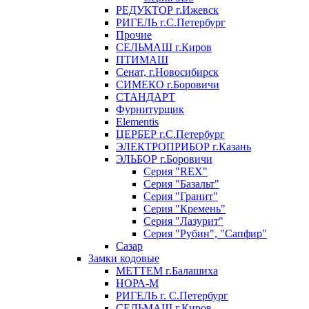
РЕДУКТОР г.Ижевск
РИГЕЛЬ г.С.Петербург
Прочие
СЕЛЬМАШ г.Киров
ПТИМАШ
Сенат, г.Новосибирск
СИМЕКО г.Боровичи
СТАНДАРТ
Фурнитурщик
Elementis
ЦЕРБЕР г.С.Петербург
ЭЛЕКТРОПРИБОР г.Казань
ЭЛЬБОР г.Боровичи
Серия "REX"
Серия "Базальт"
Серия "Гранит"
Серия "Кремень"
Серия "Лазурит"
Серия "Рубин", "Сапфир"
Сазар
Замки кодовые
МЕТТЕМ г.Балашиха
НОРА-М
РИГЕЛЬ г. С.Петербург
СЕЛЬМАШ г.Киров