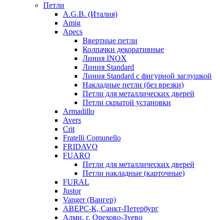
Петли
A.G.B. (Италия)
Amig
Apecs
Ввертные петли
Колпачки декоративные
Линия INOX
Линия Standard
Линия Standard с фигурной заглушкой
Накладные петли (без врезки)
Петли для металлических дверей
Петли скрытой установки
Armadillo
Avers
Crit
Fratelli Comunello
FRIDAVO
FUARO
Петли для металлических дверей
Петли накладные (карточные)
FURAL
Justor
Vanger (Вангер)
АВЕРС-К, Санкт-Петербург
Алми, г. Орехово-Зуево