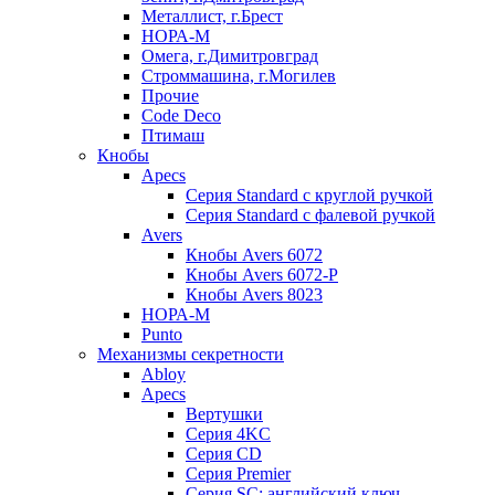
Металлист, г.Брест
НОРА-М
Омега, г.Димитровград
Строммашина, г.Могилев
Прочие
Code Deco
Птимаш
Кнобы
Apecs
Серия Standard с круглой ручкой
Серия Standard с фалевой ручкой
Avers
Кнобы Avers 6072
Кнобы Avers 6072-P
Кнобы Avers 8023
НОРА-М
Punto
Механизмы секретности
Abloy
Apecs
Вертушки
Серия 4KC
Серия CD
Серия Premier
Серия SC: английский ключ