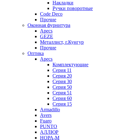
Накладки
Ручки поворотные
Code Deco
Прочие
Оконная фурнитура
Apecs
GEZE
Металлист, г.Кунгур
Прочие
Оптика
Apecs
Комплектующие
Серия 11
Серия 20
Серия 30
Серия 50
Серия 51
Серия 60
Серия 15
Armadillo
Avers
Fuaro
PUNTO
АЛЛЮР
НОРА-М