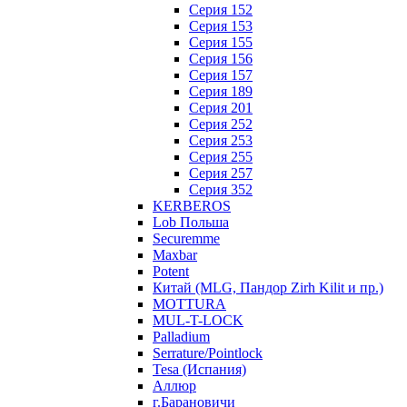
Серия 152
Серия 153
Серия 155
Серия 156
Серия 157
Серия 189
Серия 201
Серия 252
Серия 253
Серия 255
Серия 257
Серия 352
KERBEROS
Lob Польша
Securemme
Maxbar
Potent
Китай (MLG, Пандор Zirh Kilit и пр.)
MOTTURA
MUL-T-LOCK
Palladium
Serrature/Pointlock
Tesa (Испания)
Аллюр
г.Барановичи