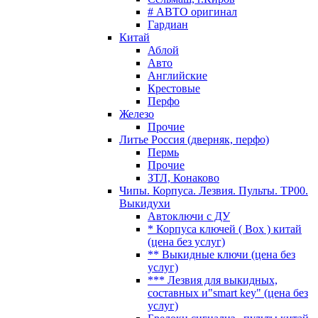
# АВТО оригинал
Гардиан
Китай
Аблой
Авто
Английские
Крестовые
Перфо
Железо
Прочие
Литье Россия (дверняк, перфо)
Пермь
Прочие
ЗТЛ, Конаково
Чипы. Корпуса. Лезвия. Пульты. TP00.
Выкидухи
Автоключи с ДУ
* Корпуса ключей ( Box ) китай
(цена без услуг)
** Выкидные ключи (цена без
услуг)
*** Лезвия для выкидных,
составных и"smart key" (цена без
услуг)