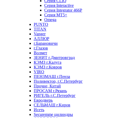
Серия CLIQ
Серия Interactive
Серия Integrator 466P
Серия MT5+
Omega
PUNTO
TITAN
Vanger
АЛЛЮР
г.Барановичи
г.Глазов
Волмет
ЗЕНИТ г.Дмитровград
КЭМЗ г.Калуга
КЭМЗ г.Ковров
VIRO
ПЕНЗМАШ г.Пенза
Поливектор, г.С.Петербург
Прочие, Китай
ПРОСАМ г.Рязань
РИГЕЛЬ г.С.Петербург
Евродверь
СЕЛЬМАШ г.Киров
Исеть
Securemme цилиндры