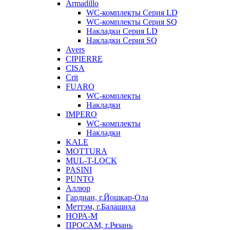
Armadillo
WC-комплекты Серия LD
WC-комплекты Серия SQ
Накладки Серия LD
Накладки Серия SQ
Avers
CIPIERRE
CISA
Crit
FUARO
WC-комплекты
Накладки
IMPERO
WC-комплекты
Накладки
KALE
MOTTURA
MUL-T-LOCK
PASINI
PUNTO
Аллюр
Гардиан, г.Йошкар-Ола
Меттэм, г.Балашиха
НОРА-М
ПРОСАМ, г.Рязань