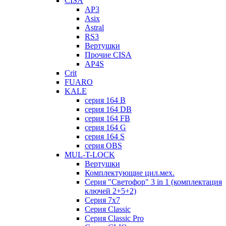
CISA
AP3
Asix
Astral
RS3
Вертушки
Прочие CISA
AP4S
Crit
FUARO
KALE
серия 164 B
серия 164 DB
серия 164 FB
серия 164 G
серия 164 S
серия OBS
MUL-T-LOCK
Вертушки
Комплектующие цил.мех.
Серия "Светофор" 3 in 1 (комплектация
ключей 2+5+2)
Серия 7х7
Серия Classic
Серия Classic Pro