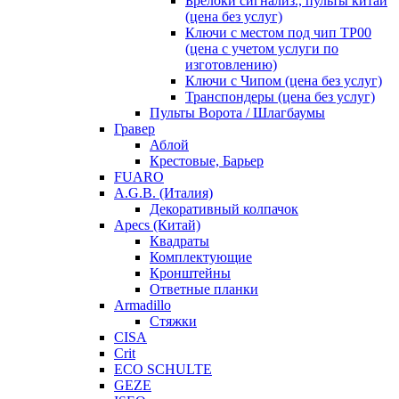
Брелоки сигнализ., пульты китай
(цена без услуг)
Ключи с местом под чип TP00
(цена с учетом услуги по
изготовлению)
Ключи с Чипом (цена без услуг)
Транспондеры (цена без услуг)
Пульты Ворота / Шлагбаумы
Гравер
Аблой
Крестовые, Барьер
FUARO
A.G.B. (Италия)
Декоративный колпачок
Apecs (Китай)
Квадраты
Комплектующие
Кронштейны
Ответные планки
Armadillo
Стяжки
CISA
Crit
ECO SCHULTE
GEZE