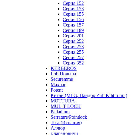
Серия 152
Серия 153
Серия 155
Серия 156
Серия 157
Серия 189
Серия 201
Серия 252
Серия 253
Серия 255
Серия 257
Серия 352
KERBEROS
Lob Польша
Securemme
Maxbar
Potent
Китай (MLG, Пандор Zirh Kilit и пр.)
MOTTURA
MUL-T-LOCK
Palladium
Serrature/Pointlock
Tesa (Испания)
Аллюр
г.Барановичи