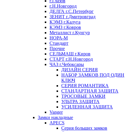
г.Глазов
г.Н.Новгород
ДЕЛГА г.С.Петербург
ЗЕНИТ г.Дмитровград
КЭМЗ г.Калуга
КЭМЗ г.Ковров
Металлист г.Кунгур
НОРА-М
Стандарт
Прочие
СЕЛЬМАШ г.Киров
СТАРТ г.Н.Новгород
ЧАЗ г.Чебоксары
ДИЗАЙН СЕРИЯ
НАБОР ЗАМКОВ ПОД ОДИН
КЛЮЧ
СЕРИЯ РОМАНТИКА
СТАНДАРТНАЯ ЗАЩИТА
ТРОСОВЫЕ ЗАМКИ
УЛЬТРА ЗАЩИТА
УСИЛЕННАЯ ЗАЩИТА
Vanger
Замки накладные
APECS
Серия больших замков