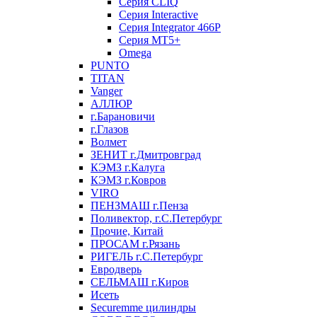
Серия CLIQ
Серия Interactive
Серия Integrator 466P
Серия MT5+
Omega
PUNTO
TITAN
Vanger
АЛЛЮР
г.Барановичи
г.Глазов
Волмет
ЗЕНИТ г.Дмитровград
КЭМЗ г.Калуга
КЭМЗ г.Ковров
VIRO
ПЕНЗМАШ г.Пенза
Поливектор, г.С.Петербург
Прочие, Китай
ПРОСАМ г.Рязань
РИГЕЛЬ г.С.Петербург
Евродверь
СЕЛЬМАШ г.Киров
Исеть
Securemme цилиндры