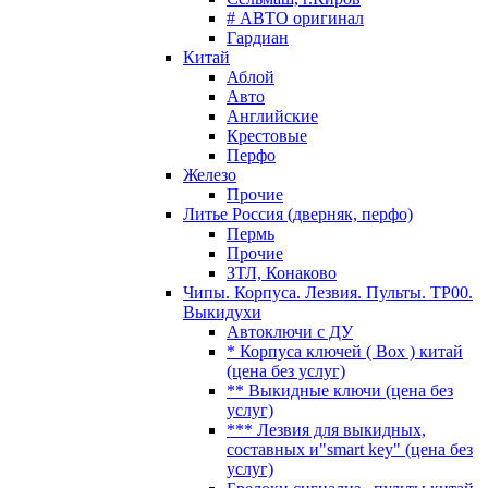
# АВТО оригинал
Гардиан
Китай
Аблой
Авто
Английские
Крестовые
Перфо
Железо
Прочие
Литье Россия (дверняк, перфо)
Пермь
Прочие
ЗТЛ, Конаково
Чипы. Корпуса. Лезвия. Пульты. TP00.
Выкидухи
Автоключи с ДУ
* Корпуса ключей ( Box ) китай
(цена без услуг)
** Выкидные ключи (цена без
услуг)
*** Лезвия для выкидных,
составных и"smart key" (цена без
услуг)