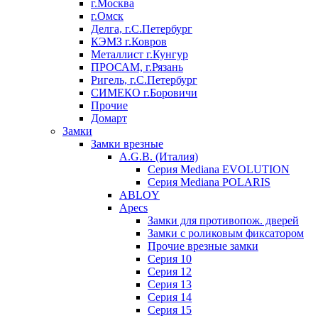
г.Москва
г.Омск
Делга, г.С.Петербург
КЭМЗ г.Ковров
Металлист г.Кунгур
ПРОСАМ, г.Рязань
Ригель, г.С.Петербург
СИМЕКО г.Боровичи
Прочие
Домарт
Замки
Замки врезные
A.G.B. (Италия)
Серия Mediana EVOLUTION
Серия Mediana POLARIS
ABLOY
Apecs
Замки для противопож. дверей
Замки с роликовым фиксатором
Прочие врезные замки
Серия 10
Серия 12
Серия 13
Серия 14
Серия 15