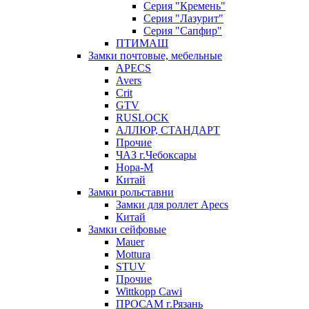
Серия "Кремень"
Серия "Лазурит"
Серия "Сапфир"
ПТИМАШ
Замки почтовые, мебельные
APECS
Avers
Crit
GTV
RUSLOCK
АЛЛЮР, СТАНДАРТ
Прочие
ЧАЗ г.Чебоксары
Нора-М
Китай
Замки рольставни
Замки для роллет Apecs
Китай
Замки сейфовые
Mauer
Mottura
STUV
Прочие
Wittkopp Cawi
ПРОСАМ г.Рязань