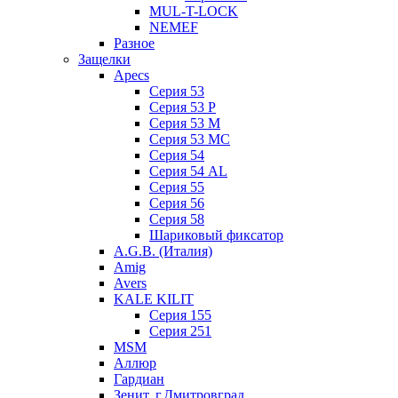
MUL-T-LOCK
NEMEF
Разное
Защелки
Apecs
Серия 53
Серия 53 P
Серия 53 М
Серия 53 МC
Серия 54
Серия 54 AL
Серия 55
Серия 56
Серия 58
Шариковый фиксатор
A.G.B. (Италия)
Amig
Avers
KALE KILIT
Серия 155
Серия 251
MSM
Аллюр
Гардиан
Зенит, г.Дмитровград