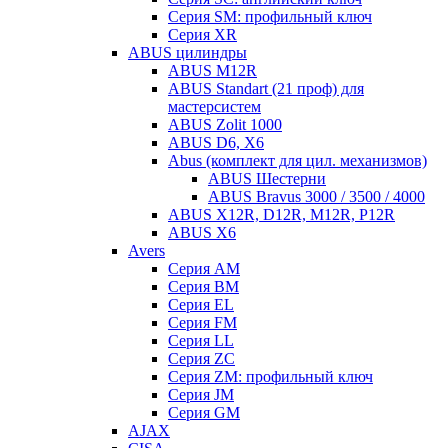
Серия SM: профильный ключ
Серия XR
ABUS цилиндры
ABUS M12R
ABUS Standart (21 проф) для
мастерсистем
ABUS Zolit 1000
ABUS D6, X6
Abus (комплект для цил. механизмов)
ABUS Шестерни
ABUS Bravus 3000 / 3500 / 4000
ABUS X12R, D12R, M12R, P12R
ABUS X6
Avers
Серия AM
Серия BM
Серия EL
Серия FM
Серия LL
Серия ZC
Серия ZM: профильный ключ
Серия JM
Серия GM
AJAX