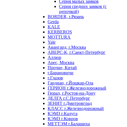
Серия малых замков
Серия средних замков (с
цепочкой)
BORDER, г.Рязань
Gerda
KALE
KERBEROS
MOTTURA
Yale
Авангард, г.Москва
АВЕРС-К, г.Санкт-Петербург
Аллюр
Арес, Москва
Прочие, Китай
г.Барановичи
г.Глазов
Гардиан, г.Йошкар-Ола
ГЕРИОН г.Железнодорожный
Гюрал, г.Ростов-на-Дону
ДЕЛГА г.С.Петербург
ЗЕНИТ г.Дмитровград
КЛАСС г.Железнодорожный
КЭМЗ г.Калуга
КЭМЗ г.Ковров
МЕТТЭМ г.Балашиха