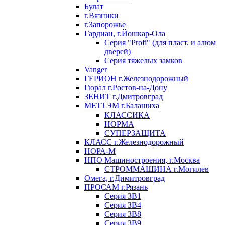
Булат
г.Вязники
г.Запорожье
Гардиан, г.Йошкар-Ола
Серия "Profi" (для пласт. и алюм
дверей)
Серия тяжелых замков
Vanger
ГЕРИОН г.Железнодорожный
Гюрал г.Ростов-на-Дону
ЗЕНИТ г.Дмитровград
МЕТТЭМ г.Балашиха
КЛАССИКА
НОРМА
СУПЕРЗАЩИТА
КЛАСС г.Железнодорожный
НОРА-М
НПО Машиностроения, г.Москва
СТРОММАШИНА г.Могилев
Омега, г.Димитровград
ПРОСАМ г.Рязань
Серия ЗВ1
Серия ЗВ4
Серия ЗВ8
Серия ЗВ9