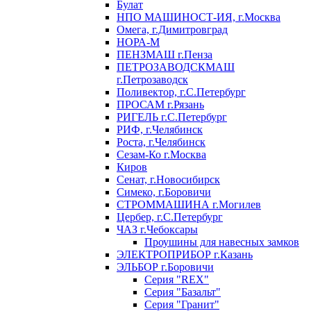
Булат
НПО МАШИНОСТ-ИЯ, г.Москва
Омега, г.Димитровград
НОРА-М
ПЕНЗМАШ г.Пенза
ПЕТРОЗАВОДСКМАШ
г.Петрозаводск
Поливектор, г.С.Петербург
ПРОСАМ г.Рязань
РИГЕЛЬ г.С.Петербург
РИФ, г.Челябинск
Роста, г.Челябинск
Сезам-Ко г.Москва
Киров
Сенат, г.Новосибирск
Симеко, г.Боровичи
СТРОММАШИНА г.Могилев
Цербер, г.С.Петербург
ЧАЗ г.Чебоксары
Проушины для навесных замков
ЭЛЕКТРОПРИБОР г.Казань
ЭЛЬБОР г.Боровичи
Серия "REX"
Серия "Базальт"
Серия "Гранит"