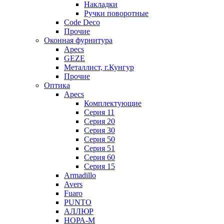
Накладки
Ручки поворотные
Code Deco
Прочие
Оконная фурнитура
Apecs
GEZE
Металлист, г.Кунгур
Прочие
Оптика
Apecs
Комплектующие
Серия 11
Серия 20
Серия 30
Серия 50
Серия 51
Серия 60
Серия 15
Armadillo
Avers
Fuaro
PUNTO
АЛЛЮР
НОРА-М