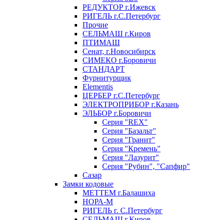
РЕДУКТОР г.Ижевск
РИГЕЛЬ г.С.Петербург
Прочие
СЕЛЬМАШ г.Киров
ПТИМАШ
Сенат, г.Новосибирск
СИМЕКО г.Боровичи
СТАНДАРТ
Фурнитурщик
Elementis
ЦЕРБЕР г.С.Петербург
ЭЛЕКТРОПРИБОР г.Казань
ЭЛЬБОР г.Боровичи
Серия "REX"
Серия "Базальт"
Серия "Гранит"
Серия "Кремень"
Серия "Лазурит"
Серия "Рубин", "Сапфир"
Сазар
Замки кодовые
МЕТТЕМ г.Балашиха
НОРА-М
РИГЕЛЬ г. С.Петербург
СЕЛЬМАШ г.Киров