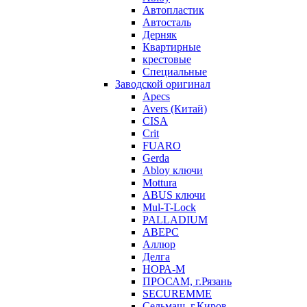
Автопластик
Автосталь
Дерняк
Квартирные
крестовые
Специальные
Заводской оригинал
Apecs
Avers (Китай)
CISA
Crit
FUARO
Gerda
Abloy ключи
Mottura
ABUS ключи
Mul-T-Lock
PALLADIUM
АВЕРС
Аллюр
Делга
НОРА-М
ПРОСАМ, г.Рязань
SECUREMME
Сельмаш, г.Киров