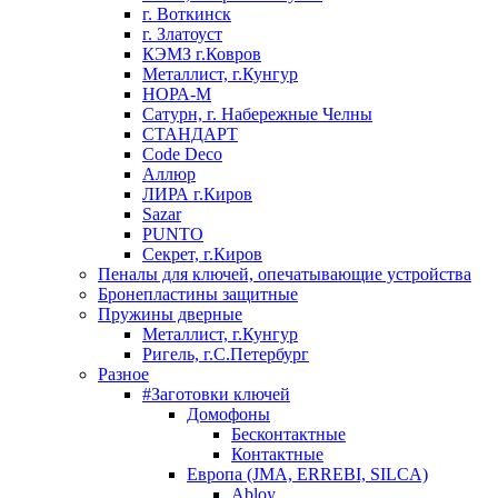
г. Воткинск
г. Златоуст
КЭМЗ г.Ковров
Металлист, г.Кунгур
НОРА-М
Сатурн, г. Набережные Челны
СТАНДАРТ
Code Deco
Аллюр
ЛИРА г.Киров
Sazar
PUNTO
Секрет, г.Киров
Пеналы для ключей, опечатывающие устройства
Бронепластины защитные
Пружины дверные
Металлист, г.Кунгур
Ригель, г.С.Петербург
Разное
#Заготовки ключей
Домофоны
Бесконтактные
Контактные
Европа (JMA, ERREBI, SILCA)
Abloy