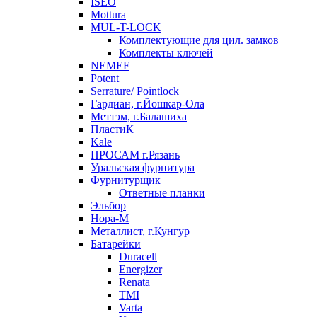
ISEO
Mottura
MUL-T-LOCK
Комплектующие для цил. замков
Комплекты ключей
NEMEF
Potent
Serrature/ Pointlock
Гардиан, г.Йошкар-Ола
Меттэм, г.Балашиха
ПластиК
Kale
ПРОСАМ г.Рязань
Уральская фурнитура
Фурнитурщик
Ответные планки
Эльбор
Нора-М
Металлист, г.Кунгур
Батарейки
Duracell
Energizer
Renata
TMI
Varta