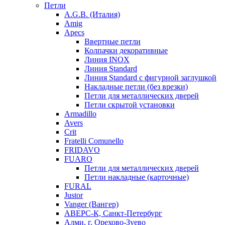
Петли
A.G.B. (Италия)
Amig
Apecs
Ввертные петли
Колпачки декоративные
Линия INOX
Линия Standard
Линия Standard с фигурной заглушкой
Накладные петли (без врезки)
Петли для металлических дверей
Петли скрытой установки
Armadillo
Avers
Crit
Fratelli Comunello
FRIDAVO
FUARO
Петли для металлических дверей
Петли накладные (карточные)
FURAL
Justor
Vanger (Вангер)
АВЕРС-К, Санкт-Петербург
Алми, г. Орехово-Зуево