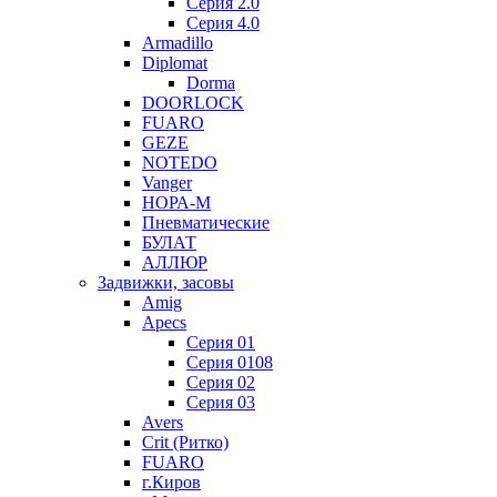
Серия 2.0
Серия 4.0
Armadillo
Diplomat
Dorma
DOORLOCK
FUARO
GEZE
NOTEDO
Vanger
НОРА-М
Пневматические
БУЛАТ
АЛЛЮР
Задвижки, засовы
Amig
Apecs
Серия 01
Серия 0108
Серия 02
Серия 03
Avers
Crit (Ритко)
FUARO
г.Киров