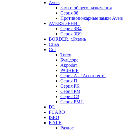
Avers
Замки общего назначения
Серия 08
Противопожарные замки Avers
AVERS-ЗЕНИТ
Серия ЗВ4
Серия ЗВ9
BORDER, г.Рязань
CISA
Crit
Torex
Бульдорс
Акробат
РАЗНЫЕ
Серия A - "Ассистент"
Серия П
Серия РК
Серия РМ
Серия С3
Серия РМП
DL
FUARO
ISEO
KALE
Разное