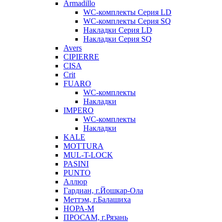
Armadillo
WC-комплекты Серия LD
WC-комплекты Серия SQ
Накладки Серия LD
Накладки Серия SQ
Avers
CIPIERRE
CISA
Crit
FUARO
WC-комплекты
Накладки
IMPERO
WC-комплекты
Накладки
KALE
MOTTURA
MUL-T-LOCK
PASINI
PUNTO
Аллюр
Гардиан, г.Йошкар-Ола
Меттэм, г.Балашиха
НОРА-М
ПРОСАМ, г.Рязань