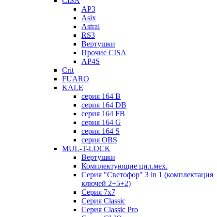
CISA
AP3
Asix
Astral
RS3
Вертушки
Прочие CISA
AP4S
Crit
FUARO
KALE
серия 164 B
серия 164 DB
серия 164 FB
серия 164 G
серия 164 S
серия OBS
MUL-T-LOCK
Вертушки
Комплектующие цил.мех.
Серия "Светофор" 3 in 1 (комплектация
ключей 2+5+2)
Серия 7х7
Серия Classic
Серия Classic Pro