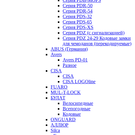
Серия PDB-MOPS
Серия PDR-50
Серия PDR-54
Серия PDS-32
Серия PDS-65
Серия PDS-XS
Серия PDZ (с сигнализацией)
Серия PDZ 24-29 Кодовые замки
для чемоданов (перекодируемые)
ABUS (Германия)
Avers
Avers PD-01
Разное
CISA
CISA
CISA LOGOline
FUARO
MUL-T-LOCK
БУЛАТ
Велосипедные
Всепогодные
Кодовые
ONGUARD
АЛЛЮР
Silca