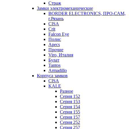
Страж
Замки электромеханические
BORDER ELECTRONICS, ПРО-САМ,
г.Рязань
CISA
Crit
Falcon Eye
Полис
Apecs
Прочие
Viro, Италия
Булат
Tantos
Armadillo
Корпуса замков
CISA
KALE
Разное
Серия 152
Серия 153
Серия 154
Серия 155
Серия 157
Серия 252
Серия 257