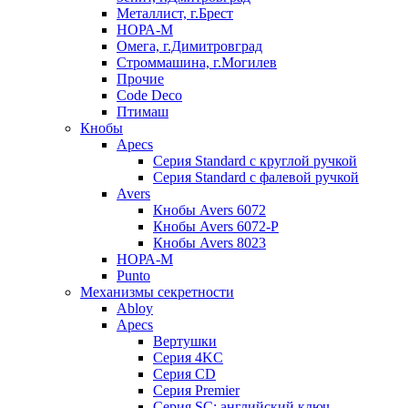
Металлист, г.Брест
НОРА-М
Омега, г.Димитровград
Строммашина, г.Могилев
Прочие
Code Deco
Птимаш
Кнобы
Apecs
Серия Standard с круглой ручкой
Серия Standard с фалевой ручкой
Avers
Кнобы Avers 6072
Кнобы Avers 6072-P
Кнобы Avers 8023
НОРА-М
Punto
Механизмы секретности
Abloy
Apecs
Вертушки
Серия 4KC
Серия CD
Серия Premier
Серия SC: английский ключ