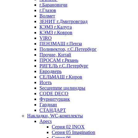
г.Барановичи
г.Глазов
Волмет
ЗЕНИТ г.Дмитровград
КЭМЗ г.Калуга
КЭМЗ г.Ковров
VIRO
ПЕНЗМАШ г.Пенза
Поливектор, г.С.Петербург
Прочие, Китай
ПРОСАМ г.Рязань
РИГЕЛЬ г.С.Петербург
Евродверь
СЕЛЬМАШ г.Киров
Исеть
Securemme цилиндры
CODE DECO
Фурнитурщик
Гардиан
СТАНДАРТ
Накладки, WC-комплекты
Apecs
Cерия 02 INOX
Cерия 05 Imagination
Cерия 06