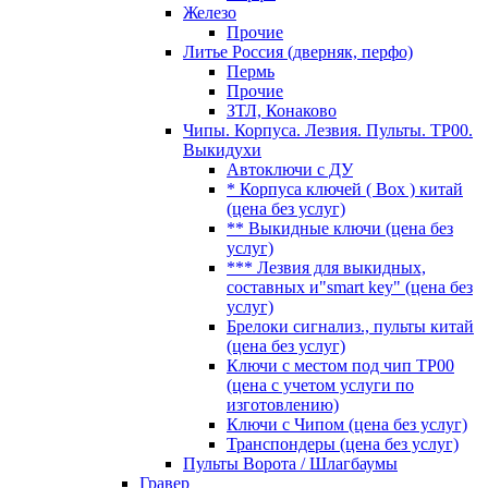
Железо
Прочие
Литье Россия (дверняк, перфо)
Пермь
Прочие
ЗТЛ, Конаково
Чипы. Корпуса. Лезвия. Пульты. TP00.
Выкидухи
Автоключи с ДУ
* Корпуса ключей ( Box ) китай
(цена без услуг)
** Выкидные ключи (цена без
услуг)
*** Лезвия для выкидных,
составных и"smart key" (цена без
услуг)
Брелоки сигнализ., пульты китай
(цена без услуг)
Ключи с местом под чип TP00
(цена с учетом услуги по
изготовлению)
Ключи с Чипом (цена без услуг)
Транспондеры (цена без услуг)
Пульты Ворота / Шлагбаумы
Гравер