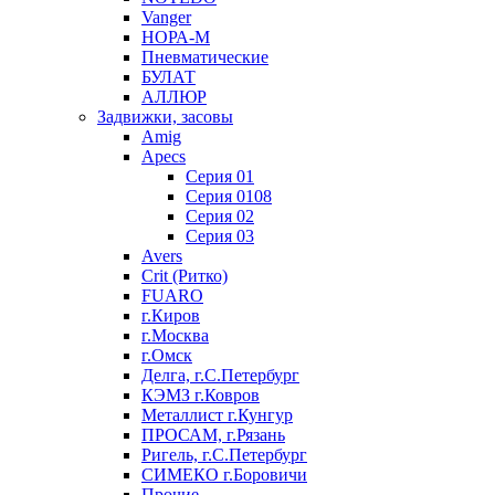
Vanger
НОРА-М
Пневматические
БУЛАТ
АЛЛЮР
Задвижки, засовы
Amig
Apecs
Серия 01
Серия 0108
Серия 02
Серия 03
Avers
Crit (Ритко)
FUARO
г.Киров
г.Москва
г.Омск
Делга, г.С.Петербург
КЭМЗ г.Ковров
Металлист г.Кунгур
ПРОСАМ, г.Рязань
Ригель, г.С.Петербург
СИМЕКО г.Боровичи
Прочие