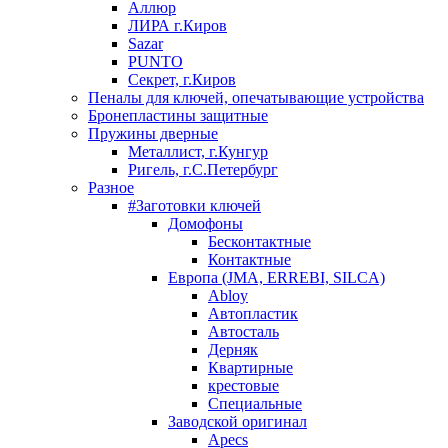
Аллюр
ЛИРА г.Киров
Sazar
PUNTO
Секрет, г.Киров
Пеналы для ключей, опечатывающие устройства
Бронепластины защитные
Пружины дверные
Металлист, г.Кунгур
Ригель, г.С.Петербург
Разное
#Заготовки ключей
Домофоны
Бесконтактные
Контактные
Европа (JMA, ERREBI, SILCA)
Abloy
Автопластик
Автосталь
Дерняк
Квартирные
крестовые
Специальные
Заводской оригинал
Apecs