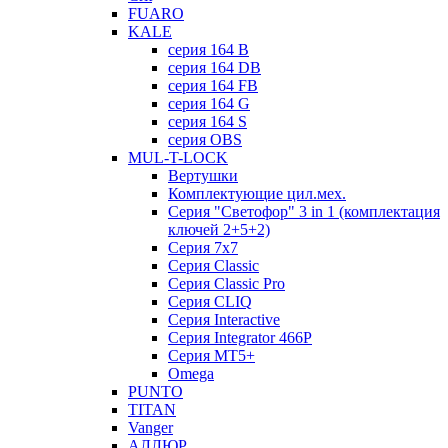
FUARO
KALE
серия 164 B
серия 164 DB
серия 164 FB
серия 164 G
серия 164 S
серия OBS
MUL-T-LOCK
Вертушки
Комплектующие цил.мех.
Серия "Светофор" 3 in 1 (комплектация
ключей 2+5+2)
Серия 7х7
Серия Classic
Серия Classic Pro
Серия CLIQ
Серия Interactive
Серия Integrator 466P
Серия MT5+
Omega
PUNTO
TITAN
Vanger
АЛЛЮР