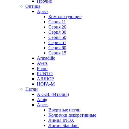
Прочие
Оптика
Apecs
Комплектующие
Серия 11
Серия 20
Серия 30
Серия 50
Серия 51
Серия 60
Серия 15
Armadillo
Avers
Fuaro
PUNTO
АЛЛЮР
НОРА-М
Петли
A.G.B. (Италия)
Amig
Apecs
Ввертные петли
Колпачки декоративные
Линия INOX
Линия Standard