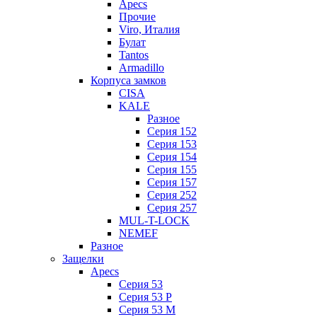
Apecs
Прочие
Viro, Италия
Булат
Tantos
Armadillo
Корпуса замков
CISA
KALE
Разное
Серия 152
Серия 153
Серия 154
Серия 155
Серия 157
Серия 252
Серия 257
MUL-T-LOCK
NEMEF
Разное
Защелки
Apecs
Серия 53
Серия 53 P
Серия 53 М