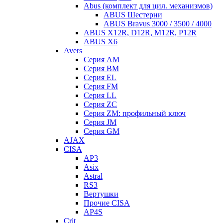
Abus (комплект для цил. механизмов)
ABUS Шестерни
ABUS Bravus 3000 / 3500 / 4000
ABUS X12R, D12R, M12R, P12R
ABUS X6
Avers
Серия AM
Серия BM
Серия EL
Серия FM
Серия LL
Серия ZC
Серия ZM: профильный ключ
Серия JM
Серия GM
AJAX
CISA
AP3
Asix
Astral
RS3
Вертушки
Прочие CISA
AP4S
Crit