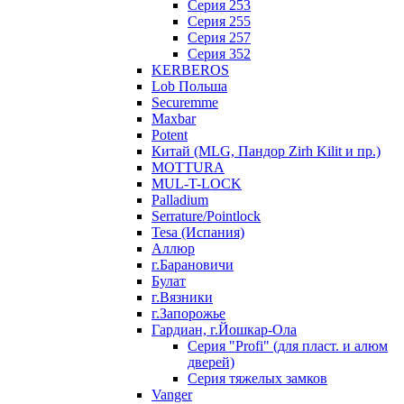
Серия 253
Серия 255
Серия 257
Серия 352
KERBEROS
Lob Польша
Securemme
Maxbar
Potent
Китай (MLG, Пандор Zirh Kilit и пр.)
MOTTURA
MUL-T-LOCK
Palladium
Serrature/Pointlock
Tesa (Испания)
Аллюр
г.Барановичи
Булат
г.Вязники
г.Запорожье
Гардиан, г.Йошкар-Ола
Серия "Profi" (для пласт. и алюм
дверей)
Серия тяжелых замков
Vanger