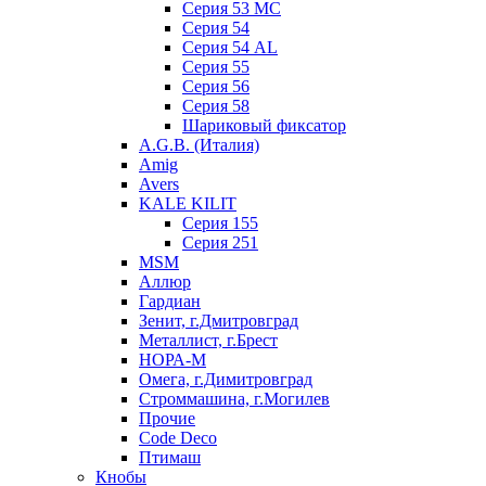
Серия 53 МC
Серия 54
Серия 54 AL
Серия 55
Серия 56
Серия 58
Шариковый фиксатор
A.G.B. (Италия)
Amig
Avers
KALE KILIT
Серия 155
Серия 251
MSM
Аллюр
Гардиан
Зенит, г.Дмитровград
Металлист, г.Брест
НОРА-М
Омега, г.Димитровград
Строммашина, г.Могилев
Прочие
Code Deco
Птимаш
Кнобы