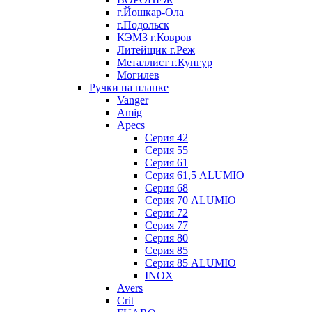
г.Йошкар-Ола
г.Подольск
КЭМЗ г.Ковров
Литейщик г.Реж
Металлист г.Кунгур
Могилев
Ручки на планке
Vanger
Amig
Apecs
Серия 42
Серия 55
Серия 61
Серия 61,5 ALUMIO
Серия 68
Серия 70 ALUMIO
Серия 72
Серия 77
Серия 80
Серия 85
Серия 85 ALUMIO
INOX
Avers
Crit