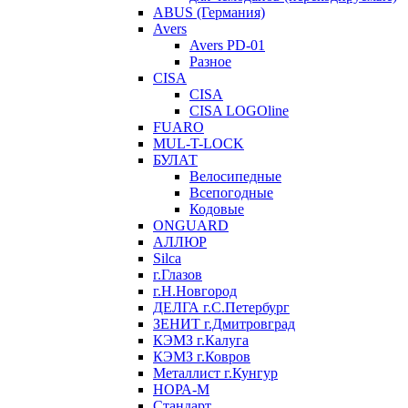
ABUS (Германия)
Avers
Avers PD-01
Разное
CISA
CISA
CISA LOGOline
FUARO
MUL-T-LOCK
БУЛАТ
Велосипедные
Всепогодные
Кодовые
ONGUARD
АЛЛЮР
Silca
г.Глазов
г.Н.Новгород
ДЕЛГА г.С.Петербург
ЗЕНИТ г.Дмитровград
КЭМЗ г.Калуга
КЭМЗ г.Ковров
Металлист г.Кунгур
НОРА-М
Стандарт