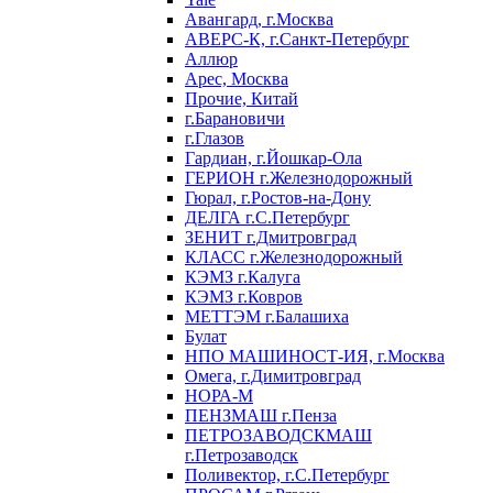
Авангард, г.Москва
АВЕРС-К, г.Санкт-Петербург
Аллюр
Арес, Москва
Прочие, Китай
г.Барановичи
г.Глазов
Гардиан, г.Йошкар-Ола
ГЕРИОН г.Железнодорожный
Гюрал, г.Ростов-на-Дону
ДЕЛГА г.С.Петербург
ЗЕНИТ г.Дмитровград
КЛАСС г.Железнодорожный
КЭМЗ г.Калуга
КЭМЗ г.Ковров
МЕТТЭМ г.Балашиха
Булат
НПО МАШИНОСТ-ИЯ, г.Москва
Омега, г.Димитровград
НОРА-М
ПЕНЗМАШ г.Пенза
ПЕТРОЗАВОДСКМАШ
г.Петрозаводск
Поливектор, г.С.Петербург