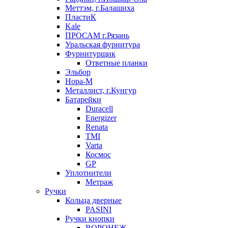
Меттэм, г.Балашиха
ПластиК
Kale
ПРОСАМ г.Рязань
Уральская фурнитура
Фурнитурщик
Ответные планки
Эльбор
Нора-М
Металлист, г.Кунгур
Батарейки
Duracell
Energizer
Renata
TMI
Varta
Космос
GP
Уплотнители
Метраж
Ручки
Кольца дверные
PASINI
Ручки кнопки
ВОРОНЕЖ