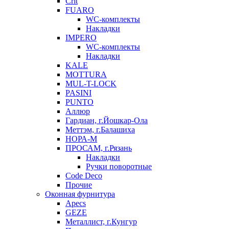
Crit
FUARO
WC-комплекты
Накладки
IMPERO
WC-комплекты
Накладки
KALE
MOTTURA
MUL-T-LOCK
PASINI
PUNTO
Аллюр
Гардиан, г.Йошкар-Ола
Меттэм, г.Балашиха
НОРА-М
ПРОСАМ, г.Рязань
Накладки
Ручки поворотные
Code Deco
Прочие
Оконная фурнитура
Apecs
GEZE
Металлист, г.Кунгур