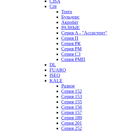
CISA
Crit
Torex
Бульдорс
Акробат
РАЗНЫЕ
Серия A - "Ассистент"
Серия П
Серия РК
Серия РМ
Серия С3
Серия РМП
DL
FUARO
ISEO
KALE
Разное
Серия 152
Серия 153
Серия 155
Серия 156
Серия 157
Серия 189
Серия 201
Серия 252