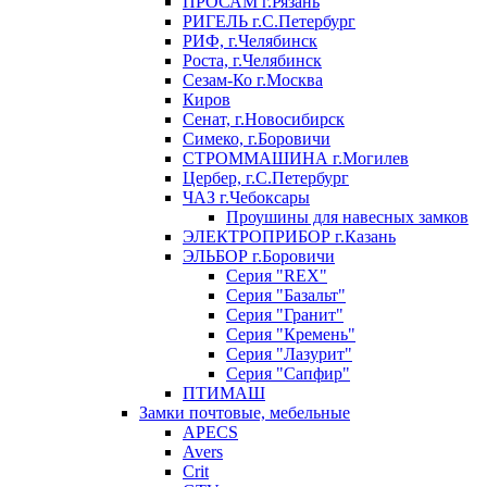
ПРОСАМ г.Рязань
РИГЕЛЬ г.С.Петербург
РИФ, г.Челябинск
Роста, г.Челябинск
Сезам-Ко г.Москва
Киров
Сенат, г.Новосибирск
Симеко, г.Боровичи
СТРОММАШИНА г.Могилев
Цербер, г.С.Петербург
ЧАЗ г.Чебоксары
Проушины для навесных замков
ЭЛЕКТРОПРИБОР г.Казань
ЭЛЬБОР г.Боровичи
Серия "REX"
Серия "Базальт"
Серия "Гранит"
Серия "Кремень"
Серия "Лазурит"
Серия "Сапфир"
ПТИМАШ
Замки почтовые, мебельные
APECS
Avers
Crit