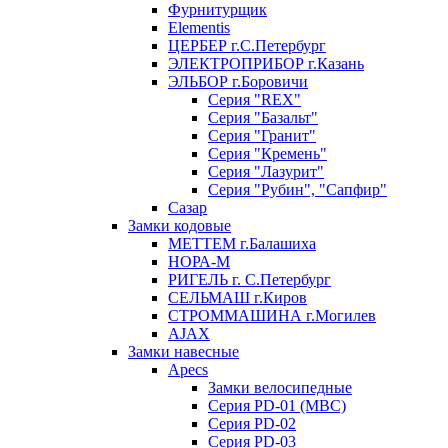
Фурнитурщик
Elementis
ЦЕРБЕР г.С.Петербург
ЭЛЕКТРОПРИБОР г.Казань
ЭЛЬБОР г.Боровичи
Серия "REX"
Серия "Базальт"
Серия "Гранит"
Серия "Кремень"
Серия "Лазурит"
Серия "Рубин", "Сапфир"
Сазар
Замки кодовые
МЕТТЕМ г.Балашиха
НОРА-М
РИГЕЛЬ г. С.Петербург
СЕЛЬМАШ г.Киров
СТРОММАШИНА г.Могилев
AJAX
Замки навесные
Apecs
Замки велосипедные
Серия PD-01 (МВС)
Серия PD-02
Серия PD-03