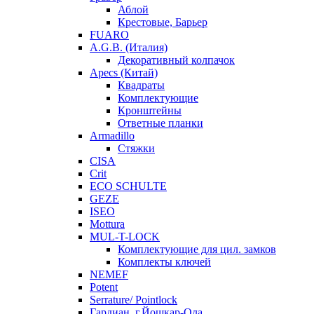
Аблой
Крестовые, Барьер
FUARO
A.G.B. (Италия)
Декоративный колпачок
Apecs (Китай)
Квадраты
Комплектующие
Кронштейны
Ответные планки
Armadillo
Стяжки
CISA
Crit
ECO SCHULTE
GEZE
ISEO
Mottura
MUL-T-LOCK
Комплектующие для цил. замков
Комплекты ключей
NEMEF
Potent
Serrature/ Pointlock
Гардиан, г.Йошкар-Ола