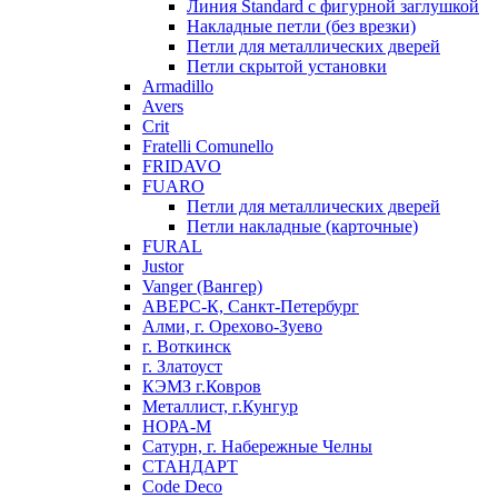
Линия Standard с фигурной заглушкой
Накладные петли (без врезки)
Петли для металлических дверей
Петли скрытой установки
Armadillo
Avers
Crit
Fratelli Comunello
FRIDAVO
FUARO
Петли для металлических дверей
Петли накладные (карточные)
FURAL
Justor
Vanger (Вангер)
АВЕРС-К, Санкт-Петербург
Алми, г. Орехово-Зуево
г. Воткинск
г. Златоуст
КЭМЗ г.Ковров
Металлист, г.Кунгур
НОРА-М
Сатурн, г. Набережные Челны
СТАНДАРТ
Code Deco