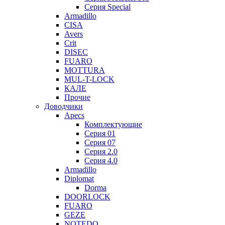
Серия Special
Armadillo
CISA
Avers
Crit
DISEC
FUARO
MOTTURA
MUL-T-LOCK
КАЛЕ
Прочие
Доводчики
Apecs
Комплектующие
Серия 01
Серия 07
Серия 2.0
Серия 4.0
Armadillo
Diplomat
Dorma
DOORLOCK
FUARO
GEZE
NOTEDO