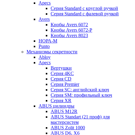
Apecs
Серия Standard с круглой ручкой
Серия Standard с фалевой ручкой
Avers
Кнобы Avers 6072
Кнобы Avers 6072-P
Кнобы Avers 8023
НОРА-М
Punto
Механизмы секретности
Abloy
Apecs
Вертушки
Серия 4KC
Серия CD
Серия Premier
Серия SC: английский ключ
Серия SM: профильный ключ
Серия XR
ABUS цилиндры
ABUS M12R
ABUS Standart (21 проф) для
мастерсистем
ABUS Zolit 1000
ABUS D6, X6