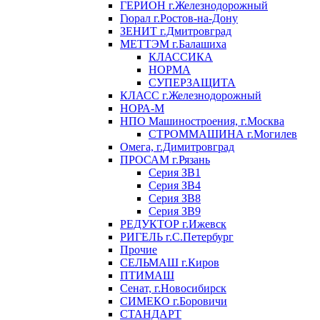
ГЕРИОН г.Железнодорожный
Гюрал г.Ростов-на-Дону
ЗЕНИТ г.Дмитровград
МЕТТЭМ г.Балашиха
КЛАССИКА
НОРМА
СУПЕРЗАЩИТА
КЛАСС г.Железнодорожный
НОРА-М
НПО Машиностроения, г.Москва
СТРОММАШИНА г.Могилев
Омега, г.Димитровград
ПРОСАМ г.Рязань
Серия ЗВ1
Серия ЗВ4
Серия ЗВ8
Серия ЗВ9
РЕДУКТОР г.Ижевск
РИГЕЛЬ г.С.Петербург
Прочие
СЕЛЬМАШ г.Киров
ПТИМАШ
Сенат, г.Новосибирск
СИМЕКО г.Боровичи
СТАНДАРТ