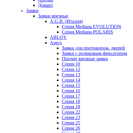
Домарт
Замки
Замки врезные
A.G.B. (Италия)
Серия Mediana EVOLUTION
Серия Mediana POLARIS
ABLOY
Apecs
Замки для противопож. дверей
Замки с роликовым фиксатором
Прочие врезные замки
Серия 10
Серия 12
Серия 13
Серия 14
Серия 15
Серия 16
Серия 17
Серия 18
Серия 18
Серия 22
Серия 23
Серия 25
Серия 26