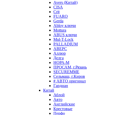
Avers (Китай)
CISA
Crit
FUARO
Gerda
Abloy ключи
Mottura
ABUS ключи
Mul-T-Lock
PALLADIUM
АВЕРС
Аллюр
Делга
НОРА-М
ПРОСАМ, г.Рязань
SECUREMME
Сельмаш, г.Киров
# АВТО оригинал
Гардиан
Китай
Аблой
Авто
Английские
Крестовые
Перфо