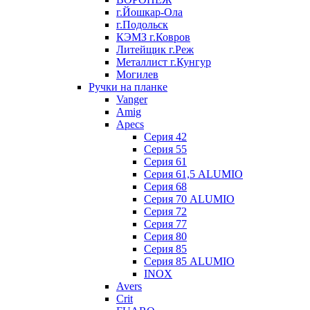
г.Йошкар-Ола
г.Подольск
КЭМЗ г.Ковров
Литейщик г.Реж
Металлист г.Кунгур
Могилев
Ручки на планке
Vanger
Amig
Apecs
Серия 42
Серия 55
Серия 61
Серия 61,5 ALUMIO
Серия 68
Серия 70 ALUMIO
Серия 72
Серия 77
Серия 80
Серия 85
Серия 85 ALUMIO
INOX
Avers
Crit