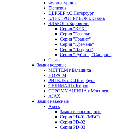
Фурнитурщик
Elementis
ЦЕРБЕР г.С.Петербург
ЭЛЕКТРОПРИБОР г.Казань
ЭЛЬБОР г.Боровичи
Серия "REX"
Серия "Базальт"
Серия "Гранит"
Серия "Кремень"
Серия "Лазурит"
Серия "Рубин", "Сапфир"
Сазар
Замки кодовые
МЕТТЕМ г.Балашиха
НОРА-М
РИГЕЛЬ г. С.Петербург
СЕЛЬМАШ г.Киров
СТРОММАШИНА г.Могилев
AJAX
Замки навесные
Apecs
Замки велосипедные
Серия PD-01 (МВС)
Серия PD-02
Серия PD-03