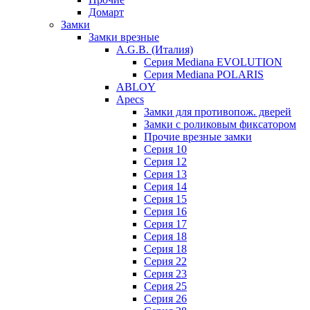
Домарт
Замки
Замки врезные
A.G.B. (Италия)
Серия Mediana EVOLUTION
Серия Mediana POLARIS
ABLOY
Apecs
Замки для противопож. дверей
Замки с роликовым фиксатором
Прочие врезные замки
Серия 10
Серия 12
Серия 13
Серия 14
Серия 15
Серия 16
Серия 17
Серия 18
Серия 18
Серия 22
Серия 23
Серия 25
Серия 26