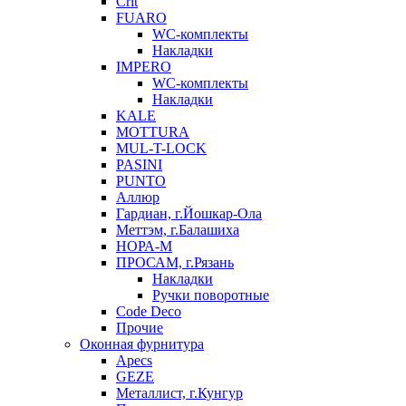
Crit
FUARO
WC-комплекты
Накладки
IMPERO
WC-комплекты
Накладки
KALE
MOTTURA
MUL-T-LOCK
PASINI
PUNTO
Аллюр
Гардиан, г.Йошкар-Ола
Меттэм, г.Балашиха
НОРА-М
ПРОСАМ, г.Рязань
Накладки
Ручки поворотные
Code Deco
Прочие
Оконная фурнитура
Apecs
GEZE
Металлист, г.Кунгур