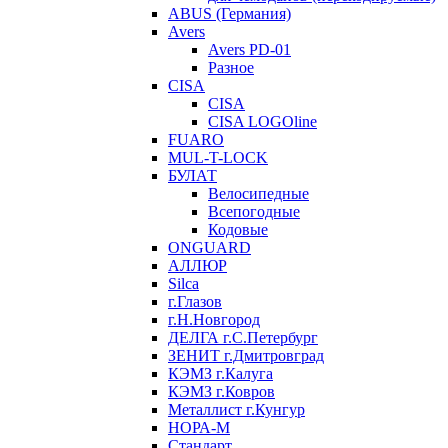
ABUS (Германия)
Avers
Avers PD-01
Разное
CISA
CISA
CISA LOGOline
FUARO
MUL-T-LOCK
БУЛАТ
Велосипедные
Всепогодные
Кодовые
ONGUARD
АЛЛЮР
Silca
г.Глазов
г.Н.Новгород
ДЕЛГА г.С.Петербург
ЗЕНИТ г.Дмитровград
КЭМЗ г.Калуга
КЭМЗ г.Ковров
Металлист г.Кунгур
НОРА-М
Стандарт