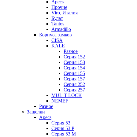
Apecs
Прочие
Viro, Италия
Булат
Tantos
Armadillo
Корпуса замков
CISA
KALE
Разное
Серия 152
Серия 153
Серия 154
Серия 155
Серия 157
Серия 252
Серия 257
MUL-T-LOCK
NEMEF
Разное
Защелки
Apecs
Серия 53
Серия 53 P
Серия 53 М