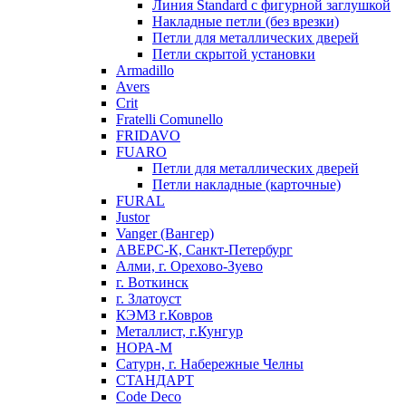
Линия Standard с фигурной заглушкой
Накладные петли (без врезки)
Петли для металлических дверей
Петли скрытой установки
Armadillo
Avers
Crit
Fratelli Comunello
FRIDAVO
FUARO
Петли для металлических дверей
Петли накладные (карточные)
FURAL
Justor
Vanger (Вангер)
АВЕРС-К, Санкт-Петербург
Алми, г. Орехово-Зуево
г. Воткинск
г. Златоуст
КЭМЗ г.Ковров
Металлист, г.Кунгур
НОРА-М
Сатурн, г. Набережные Челны
СТАНДАРТ
Code Deco