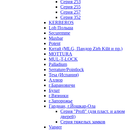
Серия 253
Серия 255
Серия 257
Серия 352
KERBEROS
Lob Польша
Securemme
Maxbar
Potent
Китай (MLG, Пандор Zirh Kilit и пр.)
MOTTURA
MUL-T-LOCK
Palladium
Serrature/Pointlock
Tesa (Испания)
Аллюр
г.Барановичи
Булат
г.Вязники
г.Запорожье
Гардиан, г.Йошкар-Ола
Серия "Profi" (для пласт. и алюм
дверей)
Серия тяжелых замков
Vanger