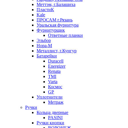
Меттэм, г.Балашиха
ПластиК
Kale
ПРОСАМ г.Рязань
Уральская фурнитура
Фурнитурщик
Ответные планки
Эльбор
Нора-М
Металлист, г.Кунгур
Батарейки
Duracell
Energizer
Renata
TMI
Varta
Космос
GP
Уплотнители
Метраж
Ручки
Кольца дверные
PASINI
Ручки кнопки
ВОРОНЕЖ