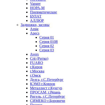
Vanger
НОРА-М
Пневматические
БУЛАТ
АЛЛЮР
Задвижки, засовы
Amig
Apecs
Серия 01
Серия 0108
Серия 02
Серия 03
Avers
Crit (Ритко)
FUARO
г.Киров
г.Москва
г.Омск
Делга, г.С.Петербург
КЭМЗ г.Ковров
Металлист г.Кунгур
ПРОСАМ, г.Рязань
Ригель, г.С.Петербург
СИМЕКО г.Боровичи
Прочие