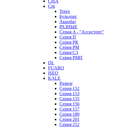
CISA
Crit
Torex
Бульдорс
Акробат
РАЗНЫЕ
Серия A - "Ассистент"
Серия П
Серия РК
Серия РМ
Серия С3
Серия РМП
DL
FUARO
ISEO
KALE
Разное
Серия 152
Серия 153
Серия 155
Серия 156
Серия 157
Серия 189
Серия 201
Серия 252