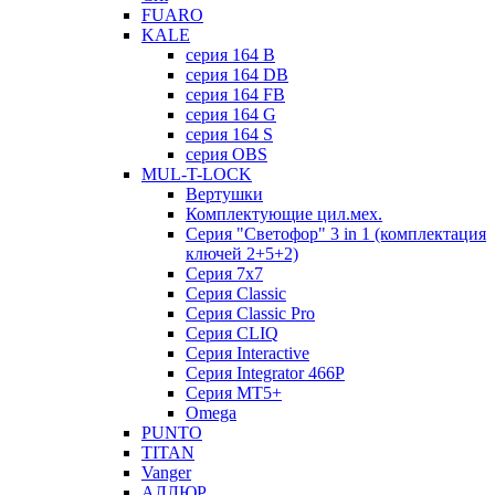
FUARO
KALE
серия 164 B
серия 164 DB
серия 164 FB
серия 164 G
серия 164 S
серия OBS
MUL-T-LOCK
Вертушки
Комплектующие цил.мех.
Серия "Светофор" 3 in 1 (комплектация
ключей 2+5+2)
Серия 7х7
Серия Classic
Серия Classic Pro
Серия CLIQ
Серия Interactive
Серия Integrator 466P
Серия MT5+
Omega
PUNTO
TITAN
Vanger
АЛЛЮР