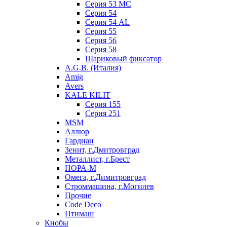
Серия 53 МC
Серия 54
Серия 54 AL
Серия 55
Серия 56
Серия 58
Шариковый фиксатор
A.G.B. (Италия)
Amig
Avers
KALE KILIT
Серия 155
Серия 251
MSM
Аллюр
Гардиан
Зенит, г.Дмитровград
Металлист, г.Брест
НОРА-М
Омега, г.Димитровград
Строммашина, г.Могилев
Прочие
Code Deco
Птимаш
Кнобы