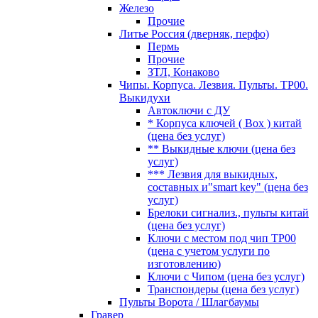
Железо
Прочие
Литье Россия (дверняк, перфо)
Пермь
Прочие
ЗТЛ, Конаково
Чипы. Корпуса. Лезвия. Пульты. TP00.
Выкидухи
Автоключи с ДУ
* Корпуса ключей ( Box ) китай
(цена без услуг)
** Выкидные ключи (цена без
услуг)
*** Лезвия для выкидных,
составных и"smart key" (цена без
услуг)
Брелоки сигнализ., пульты китай
(цена без услуг)
Ключи с местом под чип TP00
(цена с учетом услуги по
изготовлению)
Ключи с Чипом (цена без услуг)
Транспондеры (цена без услуг)
Пульты Ворота / Шлагбаумы
Гравер