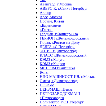
Авангард, г.Москва
АВЕРС-К, г.Санкт-Петербург
Аллюр
Арес, Москва
Прочие, Китай
г.Барановичи
г.Глазов
Гардиан, г.Йошкар-Ола
ГЕРИОН г.Железнодорожный
Гюрал, г.Ростов-на-Дону
ДЕЛГА г.С.Петербург
ЗЕНИТ г.Дмитровград
КЛАСС г.Железнодорожный
КЭМЗ г.Калуга
КЭМЗ г.Ковров
МЕТТЭМ г.Балашиха
Булат
НПО МАШИНОСТ-ИЯ, г.Москва
Омега, г.Димитровград
НОРА-М
ПЕНЗМАШ г.Пенза
ПЕТРОЗАВОДСКМАШ
г.Петрозаводск
Поливектор, г.С.Петербург