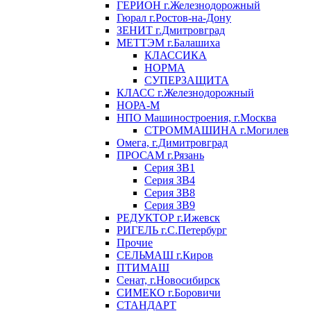
ГЕРИОН г.Железнодорожный
Гюрал г.Ростов-на-Дону
ЗЕНИТ г.Дмитровград
МЕТТЭМ г.Балашиха
КЛАССИКА
НОРМА
СУПЕРЗАЩИТА
КЛАСС г.Железнодорожный
НОРА-М
НПО Машиностроения, г.Москва
СТРОММАШИНА г.Могилев
Омега, г.Димитровград
ПРОСАМ г.Рязань
Серия ЗВ1
Серия ЗВ4
Серия ЗВ8
Серия ЗВ9
РЕДУКТОР г.Ижевск
РИГЕЛЬ г.С.Петербург
Прочие
СЕЛЬМАШ г.Киров
ПТИМАШ
Сенат, г.Новосибирск
СИМЕКО г.Боровичи
СТАНДАРТ