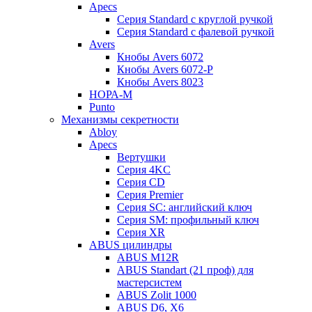
Apecs
Серия Standard с круглой ручкой
Серия Standard с фалевой ручкой
Avers
Кнобы Avers 6072
Кнобы Avers 6072-P
Кнобы Avers 8023
НОРА-М
Punto
Механизмы секретности
Abloy
Apecs
Вертушки
Серия 4KC
Серия CD
Серия Premier
Серия SC: английский ключ
Серия SM: профильный ключ
Серия XR
ABUS цилиндры
ABUS M12R
ABUS Standart (21 проф) для
мастерсистем
ABUS Zolit 1000
ABUS D6, X6