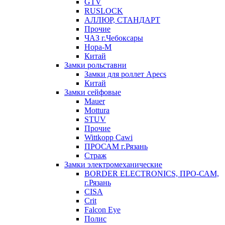
GTV
RUSLOCK
АЛЛЮР, СТАНДАРТ
Прочие
ЧАЗ г.Чебоксары
Нора-М
Китай
Замки рольставни
Замки для роллет Apecs
Китай
Замки сейфовые
Mauer
Mottura
STUV
Прочие
Wittkopp Cawi
ПРОСАМ г.Рязань
Страж
Замки электромеханические
BORDER ELECTRONICS, ПРО-САМ,
г.Рязань
CISA
Crit
Falcon Eye
Полис