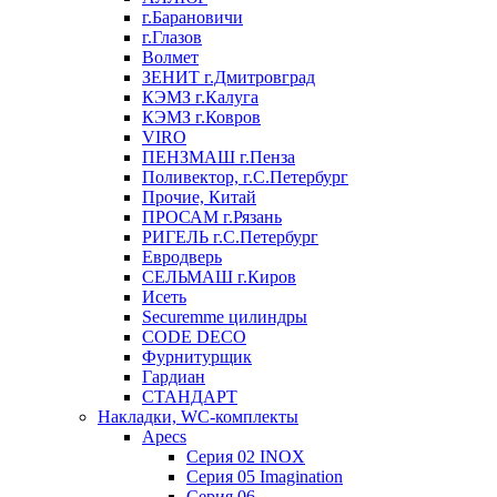
г.Барановичи
г.Глазов
Волмет
ЗЕНИТ г.Дмитровград
КЭМЗ г.Калуга
КЭМЗ г.Ковров
VIRO
ПЕНЗМАШ г.Пенза
Поливектор, г.С.Петербург
Прочие, Китай
ПРОСАМ г.Рязань
РИГЕЛЬ г.С.Петербург
Евродверь
СЕЛЬМАШ г.Киров
Исеть
Securemme цилиндры
CODE DECO
Фурнитурщик
Гардиан
СТАНДАРТ
Накладки, WC-комплекты
Apecs
Cерия 02 INOX
Cерия 05 Imagination
Cерия 06