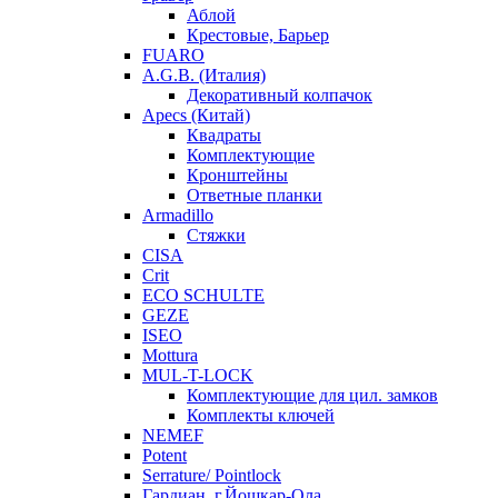
Аблой
Крестовые, Барьер
FUARO
A.G.B. (Италия)
Декоративный колпачок
Apecs (Китай)
Квадраты
Комплектующие
Кронштейны
Ответные планки
Armadillo
Стяжки
CISA
Crit
ECO SCHULTE
GEZE
ISEO
Mottura
MUL-T-LOCK
Комплектующие для цил. замков
Комплекты ключей
NEMEF
Potent
Serrature/ Pointlock
Гардиан, г.Йошкар-Ола