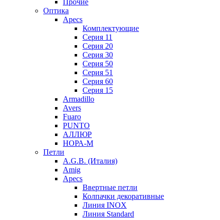
Прочие
Оптика
Apecs
Комплектующие
Серия 11
Серия 20
Серия 30
Серия 50
Серия 51
Серия 60
Серия 15
Armadillo
Avers
Fuaro
PUNTO
АЛЛЮР
НОРА-М
Петли
A.G.B. (Италия)
Amig
Apecs
Ввертные петли
Колпачки декоративные
Линия INOX
Линия Standard