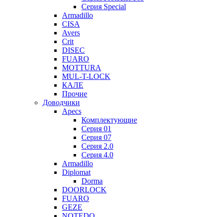
Серия Special
Armadillo
CISA
Avers
Crit
DISEC
FUARO
MOTTURA
MUL-T-LOCK
КАЛЕ
Прочие
Доводчики
Apecs
Комплектующие
Серия 01
Серия 07
Серия 2.0
Серия 4.0
Armadillo
Diplomat
Dorma
DOORLOCK
FUARO
GEZE
NOTEDO