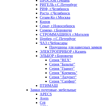
ПРОСАМ г.Рязань
РИГЕЛЬ г.С.Петербург
РИФ, г.Челябинск
Роста, г.Челябинск
Сезам-Ко г.Москва
Киров
Сенат, г.Новосибирск
Симеко, г.Боровичи
СТРОММАШИНА г.Могилев
Цербер, г.С.Петербург
ЧАЗ г.Чебоксары
Проушины для навесных замков
ЭЛЕКТРОПРИБОР г.Казань
ЭЛЬБОР г.Боровичи
Серия "REX"
Серия "Базальт"
Серия "Гранит"
Серия "Кремень"
Серия "Лазурит"
Серия "Сапфир"
ПТИМАШ
Замки почтовые, мебельные
APECS
Avers
Crit