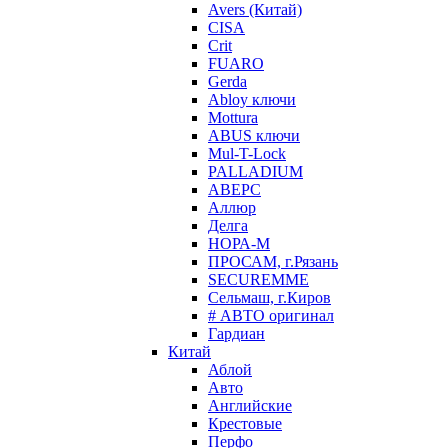
Avers (Китай)
CISA
Crit
FUARO
Gerda
Abloy ключи
Mottura
ABUS ключи
Mul-T-Lock
PALLADIUM
АВЕРС
Аллюр
Делга
НОРА-М
ПРОСАМ, г.Рязань
SECUREMME
Сельмаш, г.Киров
# АВТО оригинал
Гардиан
Китай
Аблой
Авто
Английские
Крестовые
Перфо