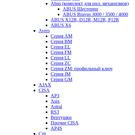
Abus (комплект для цил. механизмов)
ABUS Шестерни
ABUS Bravus 3000 / 3500 / 4000
ABUS X12R, D12R, M12R, P12R
ABUS X6
Avers
Серия AM
Серия BM
Серия EL
Серия FM
Серия LL
Серия ZC
Серия ZM: профильный ключ
Серия JM
Серия GM
AJAX
CISA
AP3
Asix
Astral
RS3
Вертушки
Прочие CISA
AP4S
Crit