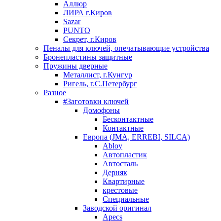
Аллюр
ЛИРА г.Киров
Sazar
PUNTO
Секрет, г.Киров
Пеналы для ключей, опечатывающие устройства
Бронепластины защитные
Пружины дверные
Металлист, г.Кунгур
Ригель, г.С.Петербург
Разное
#Заготовки ключей
Домофоны
Бесконтактные
Контактные
Европа (JMA, ERREBI, SILCA)
Abloy
Автопластик
Автосталь
Дерняк
Квартирные
крестовые
Специальные
Заводской оригинал
Apecs