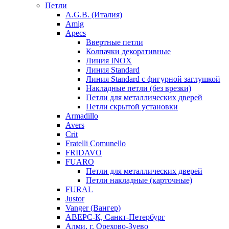
Петли
A.G.B. (Италия)
Amig
Apecs
Ввертные петли
Колпачки декоративные
Линия INOX
Линия Standard
Линия Standard с фигурной заглушкой
Накладные петли (без врезки)
Петли для металлических дверей
Петли скрытой установки
Armadillo
Avers
Crit
Fratelli Comunello
FRIDAVO
FUARO
Петли для металлических дверей
Петли накладные (карточные)
FURAL
Justor
Vanger (Вангер)
АВЕРС-К, Санкт-Петербург
Алми, г. Орехово-Зуево