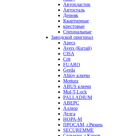
Автопластик
Автосталь
Дерняк
Квартирные
крестовые
Специальные
Заводской оригинал
Apecs
Avers (Китай)
CISA
Crit
FUARO
Gerda
Abloy ключи
Mottura
ABUS ключи
Mul-T-Lock
PALLADIUM
АВЕРС
Аллюр
Делга
НОРА-М
ПРОСАМ, г.Рязань
SECUREMME
Сельмаш, г.Киров