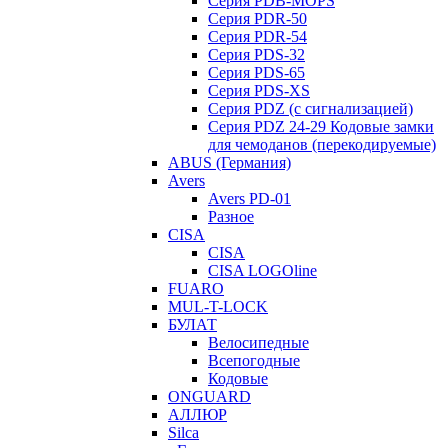
Серия PDB-MOPS
Серия PDR-50
Серия PDR-54
Серия PDS-32
Серия PDS-65
Серия PDS-XS
Серия PDZ (с сигнализацией)
Серия PDZ 24-29 Кодовые замки
для чемоданов (перекодируемые)
ABUS (Германия)
Avers
Avers PD-01
Разное
CISA
CISA
CISA LOGOline
FUARO
MUL-T-LOCK
БУЛАТ
Велосипедные
Всепогодные
Кодовые
ONGUARD
АЛЛЮР
Silca