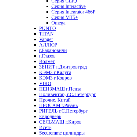
Серия CLIQ
Серия Interactive
Серия Integrator 466P
Серия MT5+
Omega
PUNTO
TITAN
Vanger
АЛЛЮР
г.Барановичи
г.Глазов
Волмет
ЗЕНИТ г.Дмитровград
КЭМЗ г.Калуга
КЭМЗ г.Ковров
VIRO
ПЕНЗМАШ г.Пенза
Поливектор, г.С.Петербург
Прочие, Китай
ПРОСАМ г.Рязань
РИГЕЛЬ г.С.Петербург
Евродверь
СЕЛЬМАШ г.Киров
Исеть
Securemme цилиндры