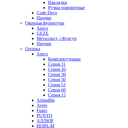
Накладки
Ручки поворотные
Code Deco
Прочие
Оконная фурнитура
Apecs
GEZE
Металлист, г.Кунгур
Прочие
Оптика
Apecs
Комплектующие
Серия 11
Серия 20
Серия 30
Серия 50
Серия 51
Серия 60
Серия 15
Armadillo
Avers
Fuaro
PUNTO
АЛЛЮР
НОРА-М