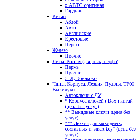
# АВТО оригинал
Гардиан
Китай
Аблой
Авто
Английские
Крестовые
Перфо
Железо
Прочие
Литье Россия (дверняк, перфо)
Пермь
Прочие
ЗТЛ, Конаково
Чипы. Корпуса. Лезвия. Пульты. TP00.
Выкидухи
Автоключи с ДУ
* Корпуса ключей ( Box ) китай
(цена без услуг)
** Выкидные ключи (цена без
услуг)
*** Лезвия для выкидных,
составных и"smart key" (цена без
услуг)