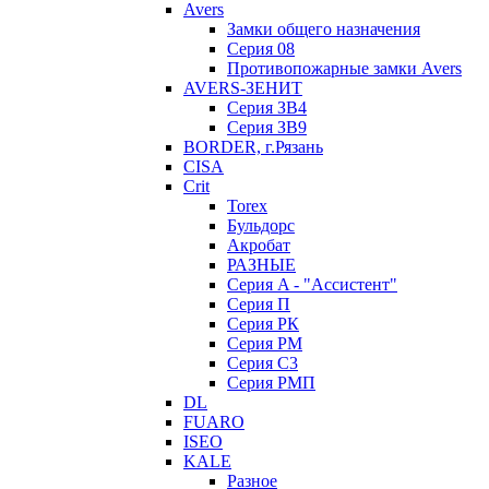
Avers
Замки общего назначения
Серия 08
Противопожарные замки Avers
AVERS-ЗЕНИТ
Серия ЗВ4
Серия ЗВ9
BORDER, г.Рязань
CISA
Crit
Torex
Бульдорс
Акробат
РАЗНЫЕ
Серия A - "Ассистент"
Серия П
Серия РК
Серия РМ
Серия С3
Серия РМП
DL
FUARO
ISEO
KALE
Разное