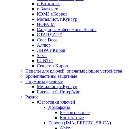
г. Воткинск
г. Златоуст
КЭМЗ г.Ковров
Металлист, г.Кунгур
НОРА-М
Сатурн, г. Набережные Челны
СТАНДАРТ
Code Deco
Аллюр
ЛИРА г.Киров
Sazar
PUNTO
Секрет, г.Киров
Пеналы для ключей, опечатывающие устройства
Бронепластины защитные
Пружины дверные
Металлист, г.Кунгур
Ригель, г.С.Петербург
Разное
#Заготовки ключей
Домофоны
Бесконтактные
Контактные
Европа (JMA, ERREBI, SILCA)
Abloy