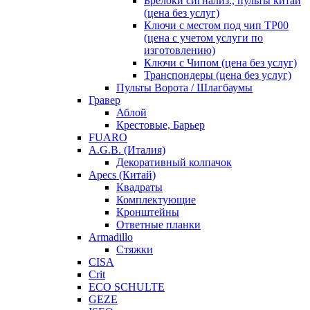
Брелоки сигнализ., пульты китай
(цена без услуг)
Ключи с местом под чип TP00
(цена с учетом услуги по
изготовлению)
Ключи с Чипом (цена без услуг)
Транспондеры (цена без услуг)
Пульты Ворота / Шлагбаумы
Гравер
Аблой
Крестовые, Барьер
FUARO
A.G.B. (Италия)
Декоративный колпачок
Apecs (Китай)
Квадраты
Комплектующие
Кронштейны
Ответные планки
Armadillo
Стяжки
CISA
Crit
ECO SCHULTE
GEZE