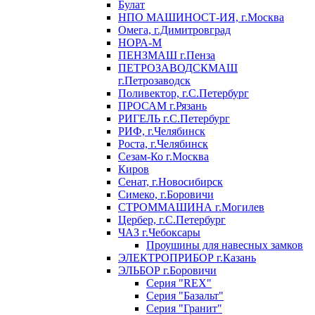
Булат
НПО МАШИНОСТ-ИЯ, г.Москва
Омега, г.Димитровград
НОРА-М
ПЕНЗМАШ г.Пенза
ПЕТРОЗАВОДСКМАШ
г.Петрозаводск
Поливектор, г.С.Петербург
ПРОСАМ г.Рязань
РИГЕЛЬ г.С.Петербург
РИФ, г.Челябинск
Роста, г.Челябинск
Сезам-Ко г.Москва
Киров
Сенат, г.Новосибирск
Симеко, г.Боровичи
СТРОММАШИНА г.Могилев
Цербер, г.С.Петербург
ЧАЗ г.Чебоксары
Проушины для навесных замков
ЭЛЕКТРОПРИБОР г.Казань
ЭЛЬБОР г.Боровичи
Серия "REX"
Серия "Базальт"
Серия "Гранит"