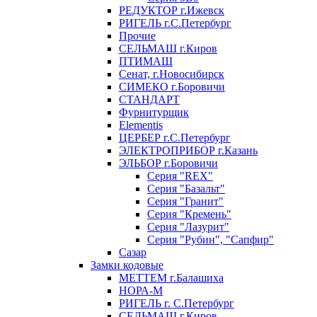
РЕДУКТОР г.Ижевск
РИГЕЛЬ г.С.Петербург
Прочие
СЕЛЬМАШ г.Киров
ПТИМАШ
Сенат, г.Новосибирск
СИМЕКО г.Боровичи
СТАНДАРТ
Фурнитурщик
Elementis
ЦЕРБЕР г.С.Петербург
ЭЛЕКТРОПРИБОР г.Казань
ЭЛЬБОР г.Боровичи
Серия "REX"
Серия "Базальт"
Серия "Гранит"
Серия "Кремень"
Серия "Лазурит"
Серия "Рубин", "Сапфир"
Сазар
Замки кодовые
МЕТТЕМ г.Балашиха
НОРА-М
РИГЕЛЬ г. С.Петербург
СЕЛЬМАШ г.Киров