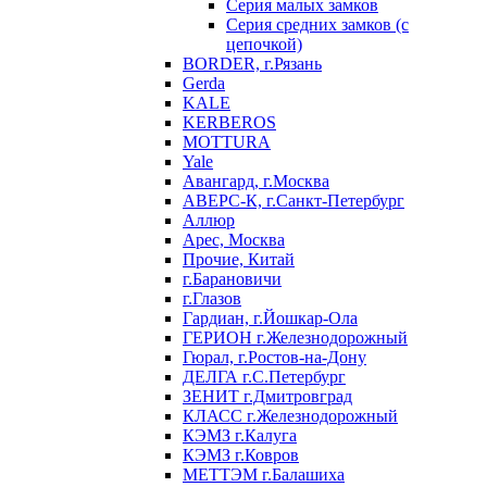
Серия малых замков
Серия средних замков (с
цепочкой)
BORDER, г.Рязань
Gerda
KALE
KERBEROS
MOTTURA
Yale
Авангард, г.Москва
АВЕРС-К, г.Санкт-Петербург
Аллюр
Арес, Москва
Прочие, Китай
г.Барановичи
г.Глазов
Гардиан, г.Йошкар-Ола
ГЕРИОН г.Железнодорожный
Гюрал, г.Ростов-на-Дону
ДЕЛГА г.С.Петербург
ЗЕНИТ г.Дмитровград
КЛАСС г.Железнодорожный
КЭМЗ г.Калуга
КЭМЗ г.Ковров
МЕТТЭМ г.Балашиха