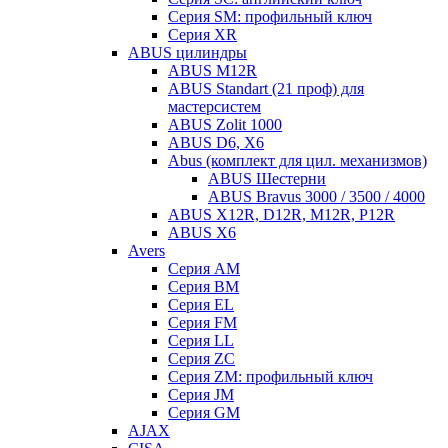
Серия SM: профильный ключ
Серия XR
ABUS цилиндры
ABUS M12R
ABUS Standart (21 проф) для
мастерсистем
ABUS Zolit 1000
ABUS D6, X6
Abus (комплект для цил. механизмов)
ABUS Шестерни
ABUS Bravus 3000 / 3500 / 4000
ABUS X12R, D12R, M12R, P12R
ABUS X6
Avers
Серия AM
Серия BM
Серия EL
Серия FM
Серия LL
Серия ZC
Серия ZM: профильный ключ
Серия JM
Серия GM
AJAX