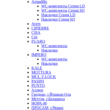
Armadillo
WC-комплекты Серия LD
WC-комплекты Серия SQ
Накладки Серия LD
Накладки Серия SQ
Avers
CIPIERRE
CISA
Crit
FUARO
WC-комплекты
Накладки
IMPERO
WC-комплекты
Накладки
KALE
MOTTURA
MUL-T-LOCK
PASINI
PUNTO
Аллюр
Гардиан, г.Йошкар-Ола
Меттэм, г.Балашиха
НОРА-М
ПРОСАМ, г.Рязань