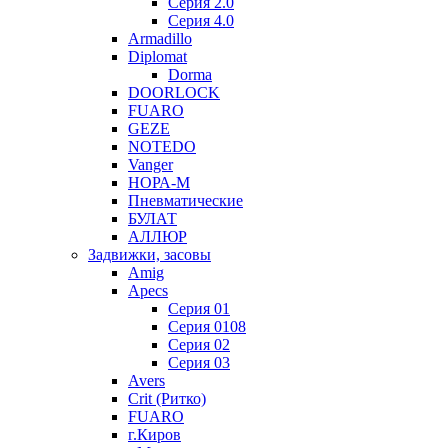
Серия 2.0
Серия 4.0
Armadillo
Diplomat
Dorma
DOORLOCK
FUARO
GEZE
NOTEDO
Vanger
НОРА-М
Пневматические
БУЛАТ
АЛЛЮР
Задвижки, засовы
Amig
Apecs
Серия 01
Серия 0108
Серия 02
Серия 03
Avers
Crit (Ритко)
FUARO
г.Киров