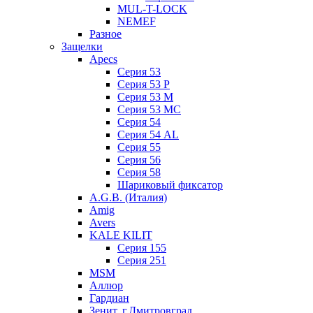
MUL-T-LOCK
NEMEF
Разное
Защелки
Apecs
Серия 53
Серия 53 P
Серия 53 М
Серия 53 МC
Серия 54
Серия 54 AL
Серия 55
Серия 56
Серия 58
Шариковый фиксатор
A.G.B. (Италия)
Amig
Avers
KALE KILIT
Серия 155
Серия 251
MSM
Аллюр
Гардиан
Зенит, г.Дмитровград