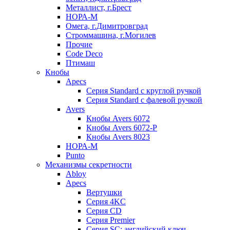
Металлист, г.Брест
НОРА-М
Омега, г.Димитровград
Строммашина, г.Могилев
Прочие
Code Deco
Птимаш
Кнобы
Apecs
Серия Standard с круглой ручкой
Серия Standard с фалевой ручкой
Avers
Кнобы Avers 6072
Кнобы Avers 6072-P
Кнобы Avers 8023
НОРА-М
Punto
Механизмы секретности
Abloy
Apecs
Вертушки
Серия 4KC
Серия CD
Серия Premier
Серия SC: английский ключ