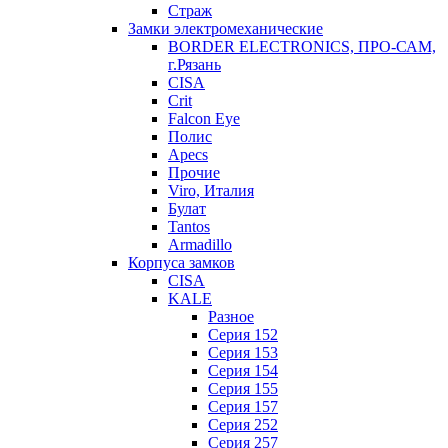
Страж
Замки электромеханические
BORDER ELECTRONICS, ПРО-САМ,
г.Рязань
CISA
Crit
Falcon Eye
Полис
Apecs
Прочие
Viro, Италия
Булат
Tantos
Armadillo
Корпуса замков
CISA
KALE
Разное
Серия 152
Серия 153
Серия 154
Серия 155
Серия 157
Серия 252
Серия 257