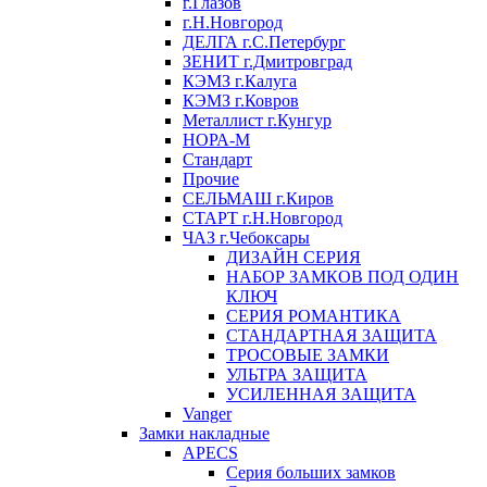
г.Глазов
г.Н.Новгород
ДЕЛГА г.С.Петербург
ЗЕНИТ г.Дмитровград
КЭМЗ г.Калуга
КЭМЗ г.Ковров
Металлист г.Кунгур
НОРА-М
Стандарт
Прочие
СЕЛЬМАШ г.Киров
СТАРТ г.Н.Новгород
ЧАЗ г.Чебоксары
ДИЗАЙН СЕРИЯ
НАБОР ЗАМКОВ ПОД ОДИН
КЛЮЧ
СЕРИЯ РОМАНТИКА
СТАНДАРТНАЯ ЗАЩИТА
ТРОСОВЫЕ ЗАМКИ
УЛЬТРА ЗАЩИТА
УСИЛЕННАЯ ЗАЩИТА
Vanger
Замки накладные
APECS
Серия больших замков