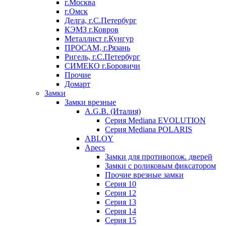
г.Москва
г.Омск
Делга, г.С.Петербург
КЭМЗ г.Ковров
Металлист г.Кунгур
ПРОСАМ, г.Рязань
Ригель, г.С.Петербург
СИМЕКО г.Боровичи
Прочие
Домарт
Замки
Замки врезные
A.G.B. (Италия)
Серия Mediana EVOLUTION
Серия Mediana POLARIS
ABLOY
Apecs
Замки для противопож. дверей
Замки с роликовым фиксатором
Прочие врезные замки
Серия 10
Серия 12
Серия 13
Серия 14
Серия 15