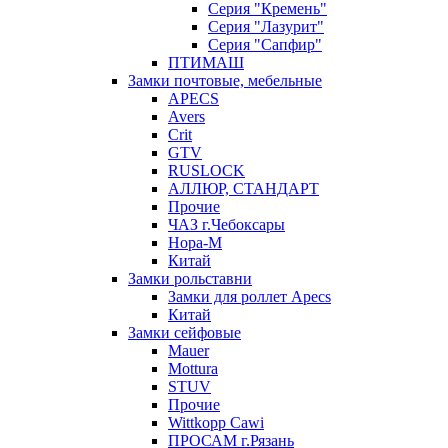
Серия "Кремень"
Серия "Лазурит"
Серия "Сапфир"
ПТИМАШ
Замки почтовые, мебельные
APECS
Avers
Crit
GTV
RUSLOCK
АЛЛЮР, СТАНДАРТ
Прочие
ЧАЗ г.Чебоксары
Нора-М
Китай
Замки рольставни
Замки для роллет Apecs
Китай
Замки сейфовые
Mauer
Mottura
STUV
Прочие
Wittkopp Cawi
ПРОСАМ г.Рязань