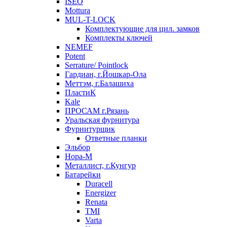
ISEO
Mottura
MUL-T-LOCK
Комплектующие для цил. замков
Комплекты ключей
NEMEF
Potent
Serrature/ Pointlock
Гардиан, г.Йошкар-Ола
Меттэм, г.Балашиха
ПластиК
Kale
ПРОСАМ г.Рязань
Уральская фурнитура
Фурнитурщик
Ответные планки
Эльбор
Нора-М
Металлист, г.Кунгур
Батарейки
Duracell
Energizer
Renata
TMI
Varta