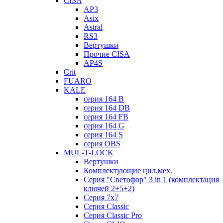
CISA
AP3
Asix
Astral
RS3
Вертушки
Прочие CISA
AP4S
Crit
FUARO
KALE
серия 164 B
серия 164 DB
серия 164 FB
серия 164 G
серия 164 S
серия OBS
MUL-T-LOCK
Вертушки
Комплектующие цил.мех.
Серия "Светофор" 3 in 1 (комплектация
ключей 2+5+2)
Серия 7х7
Серия Classic
Серия Classic Pro