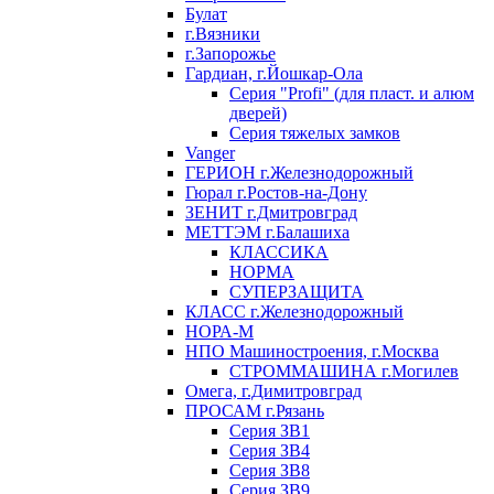
Булат
г.Вязники
г.Запорожье
Гардиан, г.Йошкар-Ола
Серия "Profi" (для пласт. и алюм
дверей)
Серия тяжелых замков
Vanger
ГЕРИОН г.Железнодорожный
Гюрал г.Ростов-на-Дону
ЗЕНИТ г.Дмитровград
МЕТТЭМ г.Балашиха
КЛАССИКА
НОРМА
СУПЕРЗАЩИТА
КЛАСС г.Железнодорожный
НОРА-М
НПО Машиностроения, г.Москва
СТРОММАШИНА г.Могилев
Омега, г.Димитровград
ПРОСАМ г.Рязань
Серия ЗВ1
Серия ЗВ4
Серия ЗВ8
Серия ЗВ9