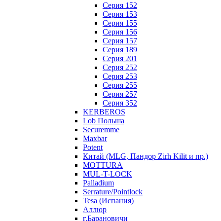
Серия 152
Серия 153
Серия 155
Серия 156
Серия 157
Серия 189
Серия 201
Серия 252
Серия 253
Серия 255
Серия 257
Серия 352
KERBEROS
Lob Польша
Securemme
Maxbar
Potent
Китай (MLG, Пандор Zirh Kilit и пр.)
MOTTURA
MUL-T-LOCK
Palladium
Serrature/Pointlock
Tesa (Испания)
Аллюр
г.Барановичи