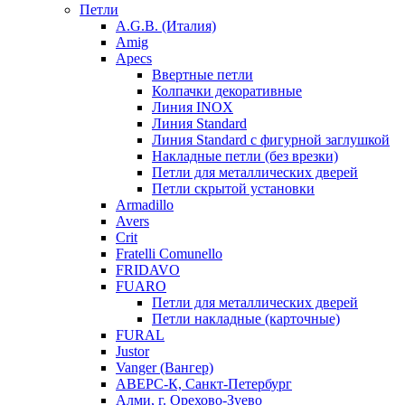
Петли
A.G.B. (Италия)
Amig
Apecs
Ввертные петли
Колпачки декоративные
Линия INOX
Линия Standard
Линия Standard с фигурной заглушкой
Накладные петли (без врезки)
Петли для металлических дверей
Петли скрытой установки
Armadillo
Avers
Crit
Fratelli Comunello
FRIDAVO
FUARO
Петли для металлических дверей
Петли накладные (карточные)
FURAL
Justor
Vanger (Вангер)
АВЕРС-К, Санкт-Петербург
Алми, г. Орехово-Зуево