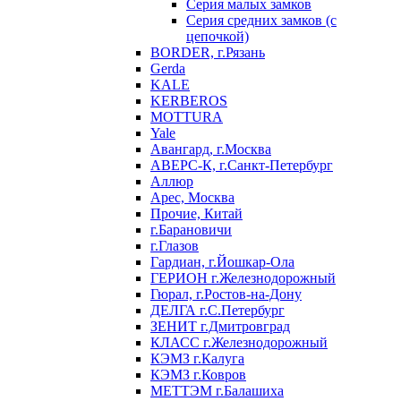
Серия малых замков
Серия средних замков (с
цепочкой)
BORDER, г.Рязань
Gerda
KALE
KERBEROS
MOTTURA
Yale
Авангард, г.Москва
АВЕРС-К, г.Санкт-Петербург
Аллюр
Арес, Москва
Прочие, Китай
г.Барановичи
г.Глазов
Гардиан, г.Йошкар-Ола
ГЕРИОН г.Железнодорожный
Гюрал, г.Ростов-на-Дону
ДЕЛГА г.С.Петербург
ЗЕНИТ г.Дмитровград
КЛАСС г.Железнодорожный
КЭМЗ г.Калуга
КЭМЗ г.Ковров
МЕТТЭМ г.Балашиха