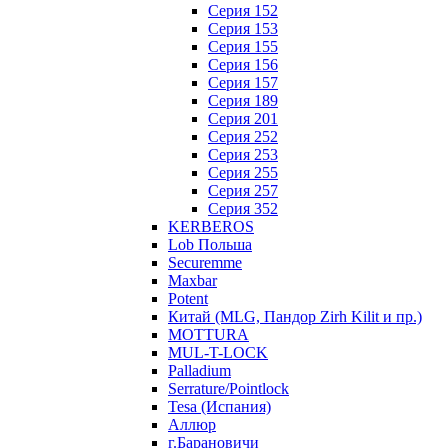
Серия 152
Серия 153
Серия 155
Серия 156
Серия 157
Серия 189
Серия 201
Серия 252
Серия 253
Серия 255
Серия 257
Серия 352
KERBEROS
Lob Польша
Securemme
Maxbar
Potent
Китай (MLG, Пандор Zirh Kilit и пр.)
MOTTURA
MUL-T-LOCK
Palladium
Serrature/Pointlock
Tesa (Испания)
Аллюр
г.Барановичи