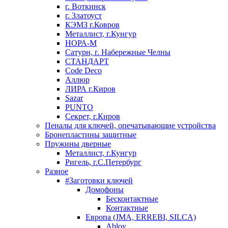
г. Воткинск
г. Златоуст
КЭМЗ г.Ковров
Металлист, г.Кунгур
НОРА-М
Сатурн, г. Набережные Челны
СТАНДАРТ
Code Deco
Аллюр
ЛИРА г.Киров
Sazar
PUNTO
Секрет, г.Киров
Пеналы для ключей, опечатывающие устройства
Бронепластины защитные
Пружины дверные
Металлист, г.Кунгур
Ригель, г.С.Петербург
Разное
#Заготовки ключей
Домофоны
Бесконтактные
Контактные
Европа (JMA, ERREBI, SILCA)
Abloy