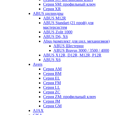
Серия SM: профильный ключ
Серия XR
ABUS цилиндры
ABUS M12R
ABUS Standart (21 проф) для
мастерсистем
ABUS Zolit 1000
ABUS D6, X6
Abus (комплект для цил. механизмов)
ABUS Шестерни
ABUS Bravus 3000 / 3500 / 4000
ABUS X12R, D12R, M12R, P12R
ABUS X6
Avers
Серия AM
Серия BM
Серия EL
Серия FM
Серия LL
Серия ZC
Серия ZM: профильный ключ
Серия JM
Серия GM
AJAX