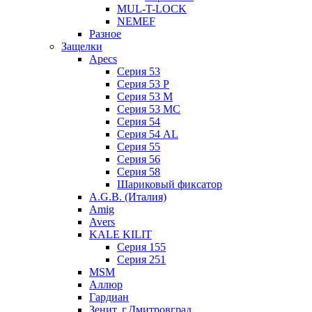
MUL-T-LOCK
NEMEF
Разное
Защелки
Apecs
Серия 53
Серия 53 P
Серия 53 М
Серия 53 МC
Серия 54
Серия 54 AL
Серия 55
Серия 56
Серия 58
Шариковый фиксатор
A.G.B. (Италия)
Amig
Avers
KALE KILIT
Серия 155
Серия 251
MSM
Аллюр
Гардиан
Зенит, г.Дмитровград