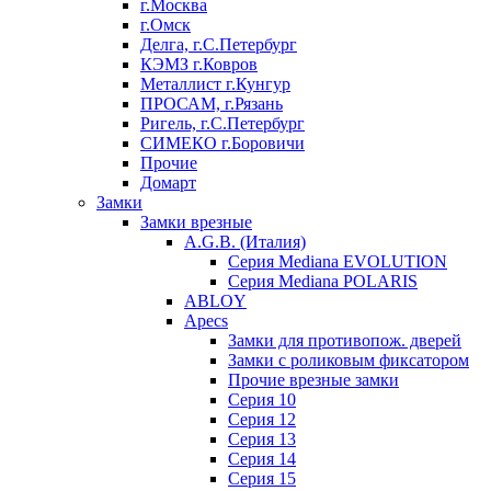
г.Москва
г.Омск
Делга, г.С.Петербург
КЭМЗ г.Ковров
Металлист г.Кунгур
ПРОСАМ, г.Рязань
Ригель, г.С.Петербург
СИМЕКО г.Боровичи
Прочие
Домарт
Замки
Замки врезные
A.G.B. (Италия)
Серия Mediana EVOLUTION
Серия Mediana POLARIS
ABLOY
Apecs
Замки для противопож. дверей
Замки с роликовым фиксатором
Прочие врезные замки
Серия 10
Серия 12
Серия 13
Серия 14
Серия 15