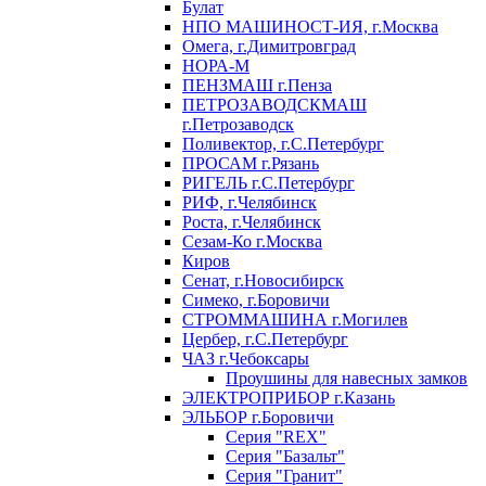
Булат
НПО МАШИНОСТ-ИЯ, г.Москва
Омега, г.Димитровград
НОРА-М
ПЕНЗМАШ г.Пенза
ПЕТРОЗАВОДСКМАШ
г.Петрозаводск
Поливектор, г.С.Петербург
ПРОСАМ г.Рязань
РИГЕЛЬ г.С.Петербург
РИФ, г.Челябинск
Роста, г.Челябинск
Сезам-Ко г.Москва
Киров
Сенат, г.Новосибирск
Симеко, г.Боровичи
СТРОММАШИНА г.Могилев
Цербер, г.С.Петербург
ЧАЗ г.Чебоксары
Проушины для навесных замков
ЭЛЕКТРОПРИБОР г.Казань
ЭЛЬБОР г.Боровичи
Серия "REX"
Серия "Базальт"
Серия "Гранит"