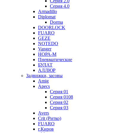
Серия 2.0
Серия 4.0
Armadillo
Diplomat
Dorma
DOORLOCK
FUARO
GEZE
NOTEDO
Vanger
НОРА-М
Пневматические
БУЛАТ
АЛЛЮР
Задвижки, засовы
Amig
Apecs
Серия 01
Серия 0108
Серия 02
Серия 03
Avers
Crit (Ритко)
FUARO
г.Киров