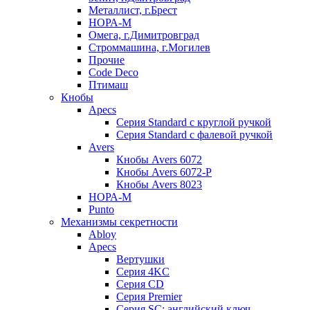
Металлист, г.Брест
НОРА-М
Омега, г.Димитровград
Строммашина, г.Могилев
Прочие
Code Deco
Птимаш
Кнобы
Apecs
Серия Standard с круглой ручкой
Серия Standard с фалевой ручкой
Avers
Кнобы Avers 6072
Кнобы Avers 6072-P
Кнобы Avers 8023
НОРА-М
Punto
Механизмы секретности
Abloy
Apecs
Вертушки
Серия 4KC
Серия CD
Серия Premier
Серия SC: английский ключ