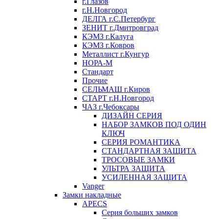
г.Глазов
г.Н.Новгород
ДЕЛГА г.С.Петербург
ЗЕНИТ г.Дмитровград
КЭМЗ г.Калуга
КЭМЗ г.Ковров
Металлист г.Кунгур
НОРА-М
Стандарт
Прочие
СЕЛЬМАШ г.Киров
СТАРТ г.Н.Новгород
ЧАЗ г.Чебоксары
ДИЗАЙН СЕРИЯ
НАБОР ЗАМКОВ ПОД ОДИН
КЛЮЧ
СЕРИЯ РОМАНТИКА
СТАНДАРТНАЯ ЗАЩИТА
ТРОСОВЫЕ ЗАМКИ
УЛЬТРА ЗАЩИТА
УСИЛЕННАЯ ЗАЩИТА
Vanger
Замки накладные
APECS
Серия больших замков