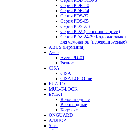
Серия PDB-MOPS
Серия PDR-50
Серия PDR-54
Серия PDS-32
Серия PDS-65
Серия PDS-XS
Серия PDZ (с сигнализацией)
Серия PDZ 24-29 Кодовые замки
для чемоданов (перекодируемые)
ABUS (Германия)
Avers
Avers PD-01
Разное
CISA
CISA
CISA LOGOline
FUARO
MUL-T-LOCK
БУЛАТ
Велосипедные
Всепогодные
Кодовые
ONGUARD
АЛЛЮР
Silca