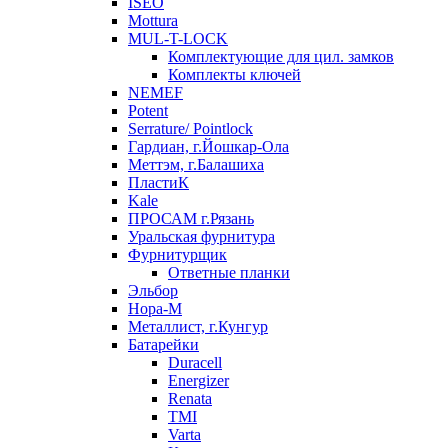
ISEO
Mottura
MUL-T-LOCK
Комплектующие для цил. замков
Комплекты ключей
NEMEF
Potent
Serrature/ Pointlock
Гардиан, г.Йошкар-Ола
Меттэм, г.Балашиха
ПластиК
Kale
ПРОСАМ г.Рязань
Уральская фурнитура
Фурнитурщик
Ответные планки
Эльбор
Нора-М
Металлист, г.Кунгур
Батарейки
Duracell
Energizer
Renata
TMI
Varta