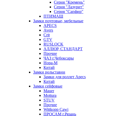
Серия "Кремень"
Серия "Лазурит"
Серия "Сапфир"
ПТИМАШ
Замки почтовые, мебельные
APECS
Avers
Crit
GTV
RUSLOCK
АЛЛЮР, СТАНДАРТ
Прочие
ЧАЗ г.Чебоксары
Нора-М
Китай
Замки рольставни
Замки для роллет Apecs
Китай
Замки сейфовые
Mauer
Mottura
STUV
Прочие
Wittkopp Cawi
ПРОСАМ г.Рязань