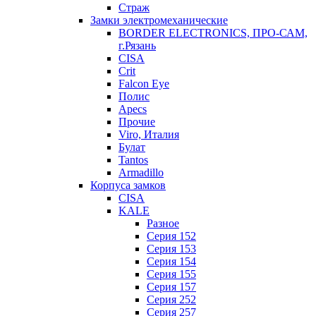
Страж
Замки электромеханические
BORDER ELECTRONICS, ПРО-САМ,
г.Рязань
CISA
Crit
Falcon Eye
Полис
Apecs
Прочие
Viro, Италия
Булат
Tantos
Armadillo
Корпуса замков
CISA
KALE
Разное
Серия 152
Серия 153
Серия 154
Серия 155
Серия 157
Серия 252
Серия 257