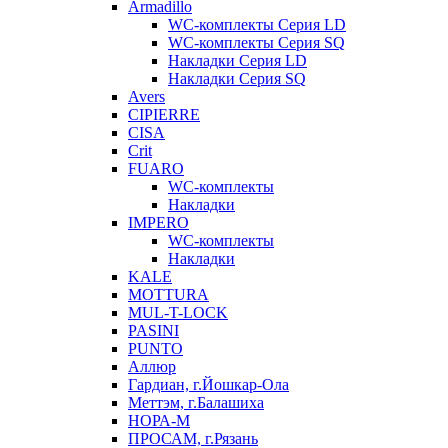
Armadillo
WC-комплекты Серия LD
WC-комплекты Серия SQ
Накладки Серия LD
Накладки Серия SQ
Avers
CIPIERRE
CISA
Crit
FUARO
WC-комплекты
Накладки
IMPERO
WC-комплекты
Накладки
KALE
MOTTURA
MUL-T-LOCK
PASINI
PUNTO
Аллюр
Гардиан, г.Йошкар-Ола
Меттэм, г.Балашиха
НОРА-М
ПРОСАМ, г.Рязань