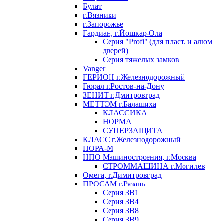
Булат
г.Вязники
г.Запорожье
Гардиан, г.Йошкар-Ола
Серия "Profi" (для пласт. и алюм
дверей)
Серия тяжелых замков
Vanger
ГЕРИОН г.Железнодорожный
Гюрал г.Ростов-на-Дону
ЗЕНИТ г.Дмитровград
МЕТТЭМ г.Балашиха
КЛАССИКА
НОРМА
СУПЕРЗАЩИТА
КЛАСС г.Железнодорожный
НОРА-М
НПО Машиностроения, г.Москва
СТРОММАШИНА г.Могилев
Омега, г.Димитровград
ПРОСАМ г.Рязань
Серия ЗВ1
Серия ЗВ4
Серия ЗВ8
Серия ЗВ9