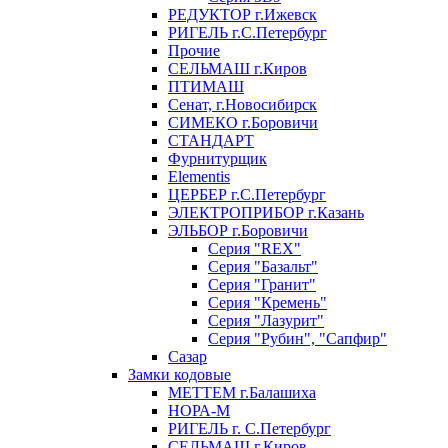
РЕДУКТОР г.Ижевск
РИГЕЛЬ г.С.Петербург
Прочие
СЕЛЬМАШ г.Киров
ПТИМАШ
Сенат, г.Новосибирск
СИМЕКО г.Боровичи
СТАНДАРТ
Фурнитурщик
Elementis
ЦЕРБЕР г.С.Петербург
ЭЛЕКТРОПРИБОР г.Казань
ЭЛЬБОР г.Боровичи
Серия "REX"
Серия "Базальт"
Серия "Гранит"
Серия "Кремень"
Серия "Лазурит"
Серия "Рубин", "Сапфир"
Сазар
Замки кодовые
МЕТТЕМ г.Балашиха
НОРА-М
РИГЕЛЬ г. С.Петербург
СЕЛЬМАШ г.Киров