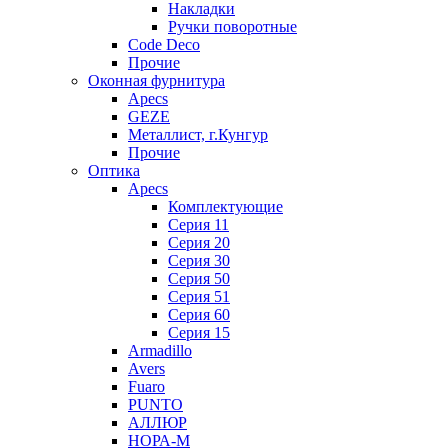
Накладки
Ручки поворотные
Code Deco
Прочие
Оконная фурнитура
Apecs
GEZE
Металлист, г.Кунгур
Прочие
Оптика
Apecs
Комплектующие
Серия 11
Серия 20
Серия 30
Серия 50
Серия 51
Серия 60
Серия 15
Armadillo
Avers
Fuaro
PUNTO
АЛЛЮР
НОРА-М