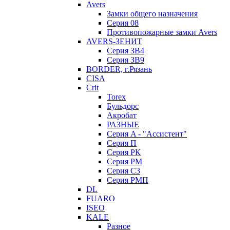
Avers
Замки общего назначения
Серия 08
Противопожарные замки Avers
AVERS-ЗЕНИТ
Серия ЗВ4
Серия ЗВ9
BORDER, г.Рязань
CISA
Crit
Torex
Бульдорс
Акробат
РАЗНЫЕ
Серия A - "Ассистент"
Серия П
Серия РК
Серия РМ
Серия С3
Серия РМП
DL
FUARO
ISEO
KALE
Разное