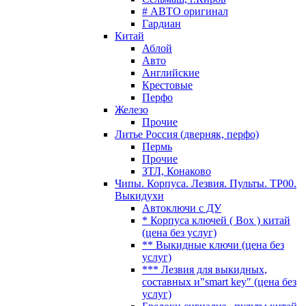
# АВТО оригинал
Гардиан
Китай
Аблой
Авто
Английские
Крестовые
Перфо
Железо
Прочие
Литье Россия (дверняк, перфо)
Пермь
Прочие
ЗТЛ, Конаково
Чипы. Корпуса. Лезвия. Пульты. TP00.
Выкидухи
Автоключи с ДУ
* Корпуса ключей ( Box ) китай
(цена без услуг)
** Выкидные ключи (цена без
услуг)
*** Лезвия для выкидных,
составных и"smart key" (цена без
услуг)