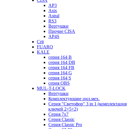
CISA
AP3
Asix
Astral
RS3
Вертушки
Прочие CISA
AP4S
Crit
FUARO
KALE
серия 164 B
серия 164 DB
серия 164 FB
серия 164 G
серия 164 S
серия OBS
MUL-T-LOCK
Вертушки
Комплектующие цил.мех.
Серия "Светофор" 3 in 1 (комплектация
ключей 2+5+2)
Серия 7х7
Серия Classic
Серия Classic Pro