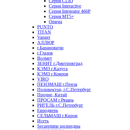
Серия CLIQ
Серия Interactive
Серия Integrator 466P
Серия MT5+
Omega
PUNTO
TITAN
Vanger
АЛЛЮР
г.Барановичи
г.Глазов
Волмет
ЗЕНИТ г.Дмитровград
КЭМЗ г.Калуга
КЭМЗ г.Ковров
VIRO
ПЕНЗМАШ г.Пенза
Поливектор, г.С.Петербург
Прочие, Китай
ПРОСАМ г.Рязань
РИГЕЛЬ г.С.Петербург
Евродверь
СЕЛЬМАШ г.Киров
Исеть
Securemme цилиндры