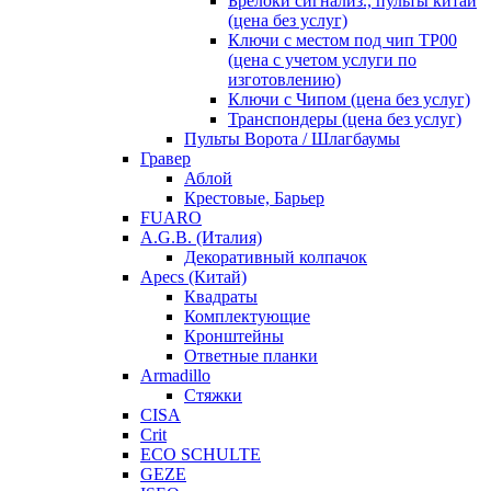
Брелоки сигнализ., пульты китай
(цена без услуг)
Ключи с местом под чип TP00
(цена с учетом услуги по
изготовлению)
Ключи с Чипом (цена без услуг)
Транспондеры (цена без услуг)
Пульты Ворота / Шлагбаумы
Гравер
Аблой
Крестовые, Барьер
FUARO
A.G.B. (Италия)
Декоративный колпачок
Apecs (Китай)
Квадраты
Комплектующие
Кронштейны
Ответные планки
Armadillo
Стяжки
CISA
Crit
ECO SCHULTE
GEZE