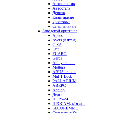
Автопластик
Автосталь
Дерняк
Квартирные
крестовые
Специальные
Заводской оригинал
Apecs
Avers (Китай)
CISA
Crit
FUARO
Gerda
Abloy ключи
Mottura
ABUS ключи
Mul-T-Lock
PALLADIUM
АВЕРС
Аллюр
Делга
НОРА-М
ПРОСАМ, г.Рязань
SECUREMME
Сельмаш, г.Киров