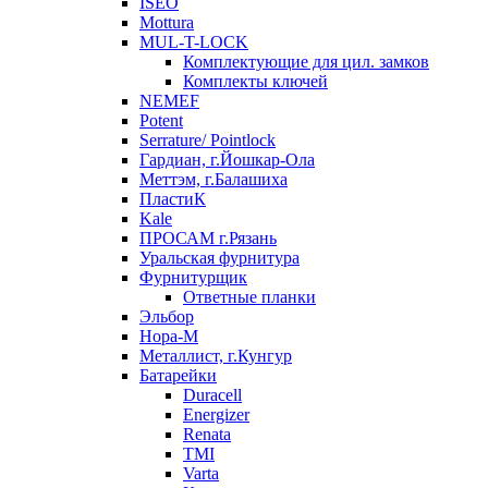
ISEO
Mottura
MUL-T-LOCK
Комплектующие для цил. замков
Комплекты ключей
NEMEF
Potent
Serrature/ Pointlock
Гардиан, г.Йошкар-Ола
Меттэм, г.Балашиха
ПластиК
Kale
ПРОСАМ г.Рязань
Уральская фурнитура
Фурнитурщик
Ответные планки
Эльбор
Нора-М
Металлист, г.Кунгур
Батарейки
Duracell
Energizer
Renata
TMI
Varta