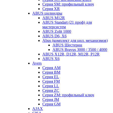
Серия SM: профильный ключ
Серия XR
ABUS цилиндры
ABUS M12R
ABUS Standart (21 проф) для
мастерсистем
ABUS Zolit 1000
ABUS D6, X6
Abus (комплект для цил. механизмов)
ABUS Шестерни
ABUS Bravus 3000 / 3500 / 4000
ABUS X12R, D12R, M12R, P12R
ABUS X6
Avers
Серия AM
Серия BM
Серия EL
Серия FM
Серия LL
Серия ZC
Серия ZM: профильный ключ
Серия JM
Серия GM
AJAX