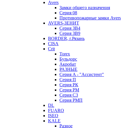
Avers
Замки общего назначения
Серия 08
Противопожарные замки Avers
AVERS-ЗЕНИТ
Серия ЗВ4
Серия ЗВ9
BORDER, г.Рязань
CISA
Crit
Torex
Бульдорс
Акробат
РАЗНЫЕ
Серия A - "Ассистент"
Серия П
Серия РК
Серия РМ
Серия С3
Серия РМП
DL
FUARO
ISEO
KALE
Разное