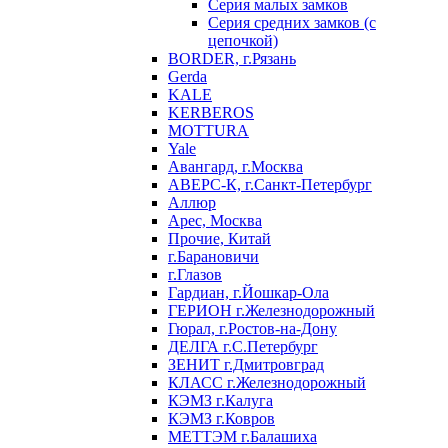
Серия малых замков
Серия средних замков (с
цепочкой)
BORDER, г.Рязань
Gerda
KALE
KERBEROS
MOTTURA
Yale
Авангард, г.Москва
АВЕРС-К, г.Санкт-Петербург
Аллюр
Арес, Москва
Прочие, Китай
г.Барановичи
г.Глазов
Гардиан, г.Йошкар-Ола
ГЕРИОН г.Железнодорожный
Гюрал, г.Ростов-на-Дону
ДЕЛГА г.С.Петербург
ЗЕНИТ г.Дмитровград
КЛАСС г.Железнодорожный
КЭМЗ г.Калуга
КЭМЗ г.Ковров
МЕТТЭМ г.Балашиха