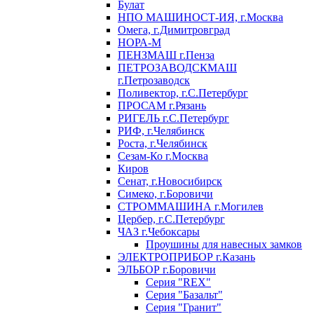
Булат
НПО МАШИНОСТ-ИЯ, г.Москва
Омега, г.Димитровград
НОРА-М
ПЕНЗМАШ г.Пенза
ПЕТРОЗАВОДСКМАШ
г.Петрозаводск
Поливектор, г.С.Петербург
ПРОСАМ г.Рязань
РИГЕЛЬ г.С.Петербург
РИФ, г.Челябинск
Роста, г.Челябинск
Сезам-Ко г.Москва
Киров
Сенат, г.Новосибирск
Симеко, г.Боровичи
СТРОММАШИНА г.Могилев
Цербер, г.С.Петербург
ЧАЗ г.Чебоксары
Проушины для навесных замков
ЭЛЕКТРОПРИБОР г.Казань
ЭЛЬБОР г.Боровичи
Серия "REX"
Серия "Базальт"
Серия "Гранит"