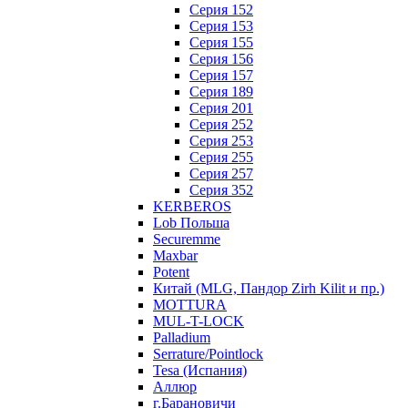
Серия 152
Серия 153
Серия 155
Серия 156
Серия 157
Серия 189
Серия 201
Серия 252
Серия 253
Серия 255
Серия 257
Серия 352
KERBEROS
Lob Польша
Securemme
Maxbar
Potent
Китай (MLG, Пандор Zirh Kilit и пр.)
MOTTURA
MUL-T-LOCK
Palladium
Serrature/Pointlock
Tesa (Испания)
Аллюр
г.Барановичи