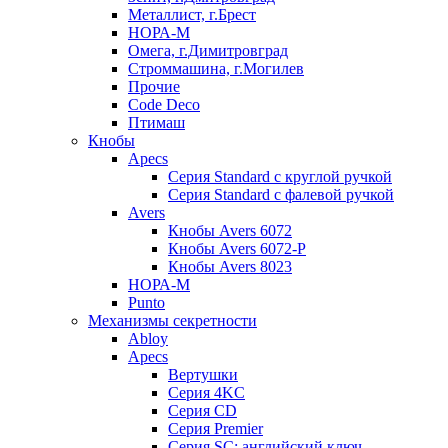
Металлист, г.Брест
НОРА-М
Омега, г.Димитровград
Строммашина, г.Могилев
Прочие
Code Deco
Птимаш
Кнобы
Apecs
Серия Standard с круглой ручкой
Серия Standard с фалевой ручкой
Avers
Кнобы Avers 6072
Кнобы Avers 6072-P
Кнобы Avers 8023
НОРА-М
Punto
Механизмы секретности
Abloy
Apecs
Вертушки
Серия 4KC
Серия CD
Серия Premier
Серия SC: английский ключ