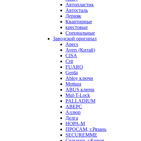
Автопластик
Автосталь
Дерняк
Квартирные
крестовые
Специальные
Заводской оригинал
Apecs
Avers (Китай)
CISA
Crit
FUARO
Gerda
Abloy ключи
Mottura
ABUS ключи
Mul-T-Lock
PALLADIUM
АВЕРС
Аллюр
Делга
НОРА-М
ПРОСАМ, г.Рязань
SECUREMME
Сельмаш, г.Киров