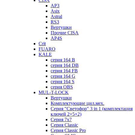
CISA
AP3
Asix
Astral
RS3
Вертушки
Прочие CISA
AP4S
Crit
FUARO
KALE
серия 164 B
серия 164 DB
серия 164 FB
серия 164 G
серия 164 S
серия OBS
MUL-T-LOCK
Вертушки
Комплектующие цил.мех.
Серия "Светофор" 3 in 1 (комплектация
ключей 2+5+2)
Серия 7х7
Серия Classic
Серия Classic Pro