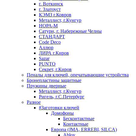
г. Воткинск
г. Златоуст
КЭМЗ г.Ковров
Металлист, г.Кунгур
НОРА-М
Сатурн, г. Набережные Челны
СТАНДАРТ
Code Deco
Аллюр
ЛИРА г.Киров
Sazar
PUNTO
Секрет, г.Киров
Пеналы для ключей, опечатывающие устройства
Бронепластины защитные
Пружины дверные
Металлист, г.Кунгур
Ригель, г.С.Петербург
Разное
#Заготовки ключей
Домофоны
Бесконтактные
Контактные
Европа (JMA, ERREBI, SILCA)
Abloy