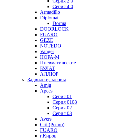
Серия 2.0
Серия 4.0
Armadillo
Diplomat
Dorma
DOORLOCK
FUARO
GEZE
NOTEDO
Vanger
НОРА-М
Пневматические
БУЛАТ
АЛЛЮР
Задвижки, засовы
Amig
Apecs
Серия 01
Серия 0108
Серия 02
Серия 03
Avers
Crit (Ритко)
FUARO
г.Киров