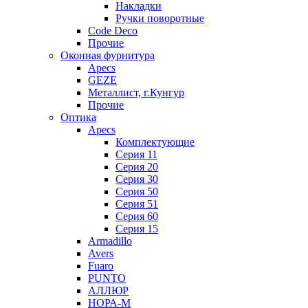
Накладки
Ручки поворотные
Code Deco
Прочие
Оконная фурнитура
Apecs
GEZE
Металлист, г.Кунгур
Прочие
Оптика
Apecs
Комплектующие
Серия 11
Серия 20
Серия 30
Серия 50
Серия 51
Серия 60
Серия 15
Armadillo
Avers
Fuaro
PUNTO
АЛЛЮР
НОРА-М