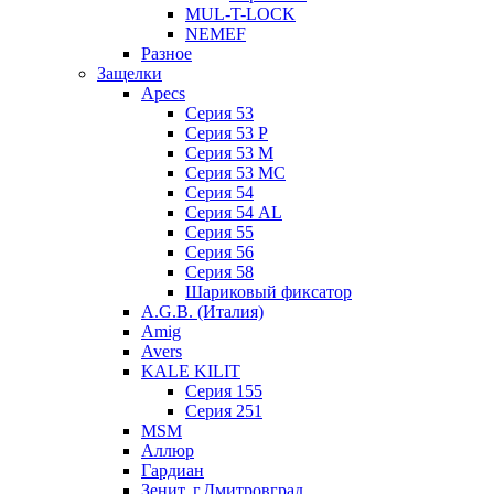
MUL-T-LOCK
NEMEF
Разное
Защелки
Apecs
Серия 53
Серия 53 P
Серия 53 М
Серия 53 МC
Серия 54
Серия 54 AL
Серия 55
Серия 56
Серия 58
Шариковый фиксатор
A.G.B. (Италия)
Amig
Avers
KALE KILIT
Серия 155
Серия 251
MSM
Аллюр
Гардиан
Зенит, г.Дмитровград