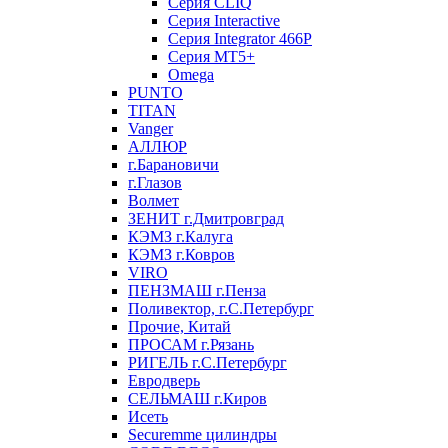
Серия CLIQ
Серия Interactive
Серия Integrator 466P
Серия MT5+
Omega
PUNTO
TITAN
Vanger
АЛЛЮР
г.Барановичи
г.Глазов
Волмет
ЗЕНИТ г.Дмитровград
КЭМЗ г.Калуга
КЭМЗ г.Ковров
VIRO
ПЕНЗМАШ г.Пенза
Поливектор, г.С.Петербург
Прочие, Китай
ПРОСАМ г.Рязань
РИГЕЛЬ г.С.Петербург
Евродверь
СЕЛЬМАШ г.Киров
Исеть
Securemme цилиндры