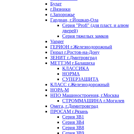
Булат
г.Вязники
г.Запорожье
Гардиан, г.Йошкар-Ола
Серия "Profi" (для пласт. и алюм
дверей)
Серия тяжелых замков
Vanger
ГЕРИОН г.Железнодорожный
Гюрал г.Ростов-на-Дону
ЗЕНИТ г.Дмитровград
МЕТТЭМ г.Балашиха
КЛАССИКА
НОРМА
СУПЕРЗАЩИТА
КЛАСС г.Железнодорожный
НОРА-М
НПО Машиностроения, г.Москва
СТРОММАШИНА г.Могилев
Омега, г.Димитровград
ПРОСАМ г.Рязань
Серия ЗВ1
Серия ЗВ4
Серия ЗВ8
Серия ЗВ9