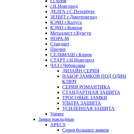
г.Глазов
г.Н.Новгород
ДЕЛГА г.С.Петербург
ЗЕНИТ г.Дмитровград
КЭМЗ г.Калуга
КЭМЗ г.Ковров
Металлист г.Кунгур
НОРА-М
Стандарт
Прочие
СЕЛЬМАШ г.Киров
СТАРТ г.Н.Новгород
ЧАЗ г.Чебоксары
ДИЗАЙН СЕРИЯ
НАБОР ЗАМКОВ ПОД ОДИН
КЛЮЧ
СЕРИЯ РОМАНТИКА
СТАНДАРТНАЯ ЗАЩИТА
ТРОСОВЫЕ ЗАМКИ
УЛЬТРА ЗАЩИТА
УСИЛЕННАЯ ЗАЩИТА
Vanger
Замки накладные
APECS
Серия больших замков