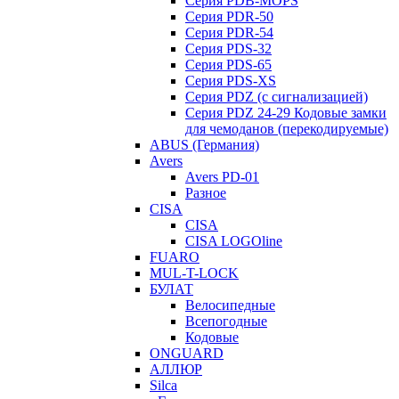
Серия PDB-MOPS
Серия PDR-50
Серия PDR-54
Серия PDS-32
Серия PDS-65
Серия PDS-XS
Серия PDZ (с сигнализацией)
Серия PDZ 24-29 Кодовые замки
для чемоданов (перекодируемые)
ABUS (Германия)
Avers
Avers PD-01
Разное
CISA
CISA
CISA LOGOline
FUARO
MUL-T-LOCK
БУЛАТ
Велосипедные
Всепогодные
Кодовые
ONGUARD
АЛЛЮР
Silca