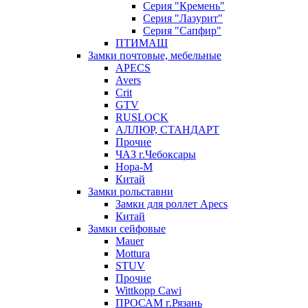
Серия "Кремень"
Серия "Лазурит"
Серия "Сапфир"
ПТИМАШ
Замки почтовые, мебельные
APECS
Avers
Crit
GTV
RUSLOCK
АЛЛЮР, СТАНДАРТ
Прочие
ЧАЗ г.Чебоксары
Нора-М
Китай
Замки рольставни
Замки для роллет Apecs
Китай
Замки сейфовые
Mauer
Mottura
STUV
Прочие
Wittkopp Cawi
ПРОСАМ г.Рязань