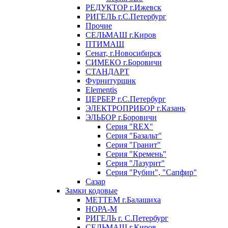
РЕДУКТОР г.Ижевск
РИГЕЛЬ г.С.Петербург
Прочие
СЕЛЬМАШ г.Киров
ПТИМАШ
Сенат, г.Новосибирск
СИМЕКО г.Боровичи
СТАНДАРТ
Фурнитурщик
Elementis
ЦЕРБЕР г.С.Петербург
ЭЛЕКТРОПРИБОР г.Казань
ЭЛЬБОР г.Боровичи
Серия "REX"
Серия "Базальт"
Серия "Гранит"
Серия "Кремень"
Серия "Лазурит"
Серия "Рубин", "Сапфир"
Сазар
Замки кодовые
МЕТТЕМ г.Балашиха
НОРА-М
РИГЕЛЬ г. С.Петербург
СЕЛЬМАШ г.Киров