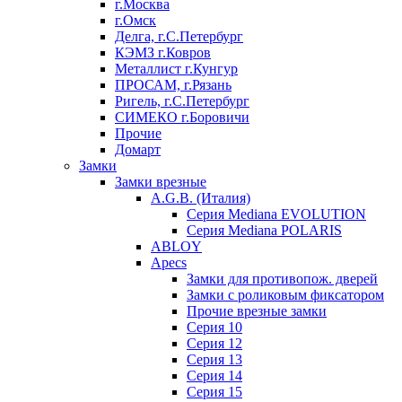
г.Москва
г.Омск
Делга, г.С.Петербург
КЭМЗ г.Ковров
Металлист г.Кунгур
ПРОСАМ, г.Рязань
Ригель, г.С.Петербург
СИМЕКО г.Боровичи
Прочие
Домарт
Замки
Замки врезные
A.G.B. (Италия)
Серия Mediana EVOLUTION
Серия Mediana POLARIS
ABLOY
Apecs
Замки для противопож. дверей
Замки с роликовым фиксатором
Прочие врезные замки
Серия 10
Серия 12
Серия 13
Серия 14
Серия 15