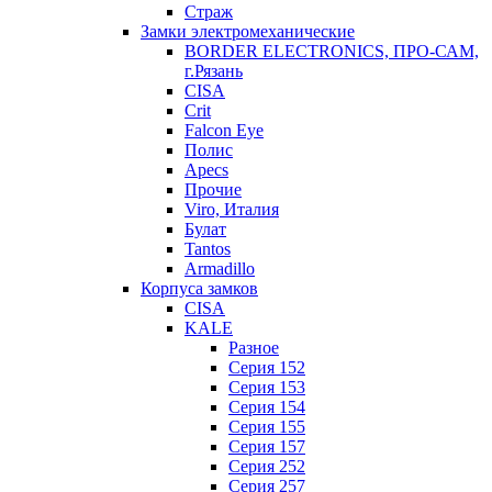
Страж
Замки электромеханические
BORDER ELECTRONICS, ПРО-САМ,
г.Рязань
CISA
Crit
Falcon Eye
Полис
Apecs
Прочие
Viro, Италия
Булат
Tantos
Armadillo
Корпуса замков
CISA
KALE
Разное
Серия 152
Серия 153
Серия 154
Серия 155
Серия 157
Серия 252
Серия 257