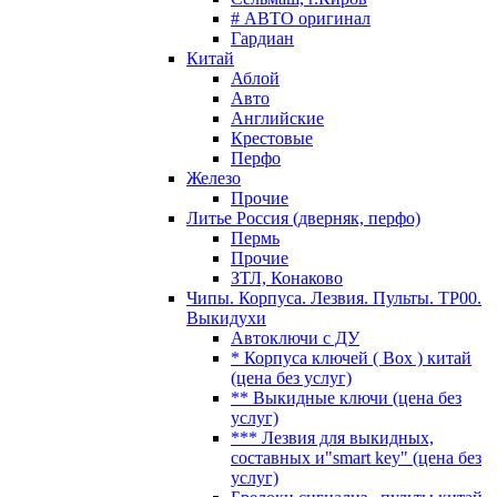
# АВТО оригинал
Гардиан
Китай
Аблой
Авто
Английские
Крестовые
Перфо
Железо
Прочие
Литье Россия (дверняк, перфо)
Пермь
Прочие
ЗТЛ, Конаково
Чипы. Корпуса. Лезвия. Пульты. TP00.
Выкидухи
Автоключи с ДУ
* Корпуса ключей ( Box ) китай
(цена без услуг)
** Выкидные ключи (цена без
услуг)
*** Лезвия для выкидных,
составных и"smart key" (цена без
услуг)