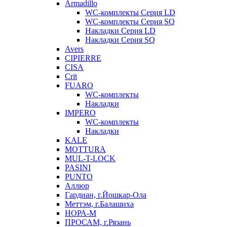
Armadillo
WC-комплекты Серия LD
WC-комплекты Серия SQ
Накладки Серия LD
Накладки Серия SQ
Avers
CIPIERRE
CISA
Crit
FUARO
WC-комплекты
Накладки
IMPERO
WC-комплекты
Накладки
KALE
MOTTURA
MUL-T-LOCK
PASINI
PUNTO
Аллюр
Гардиан, г.Йошкар-Ола
Меттэм, г.Балашиха
НОРА-М
ПРОСАМ, г.Рязань