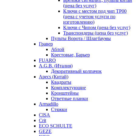
Брелоки сигнализ., пульты китай
(цена без услуг)
Ключи с местом под чип TP00
(цена с учетом услуги по
изготовлению)
Ключи с Чипом (цена без услуг)
Транспондеры (цена без услуг)
Пульты Ворота / Шлагбаумы
Гравер
Аблой
Крестовые, Барьер
FUARO
A.G.B. (Италия)
Декоративный колпачок
Apecs (Китай)
Квадраты
Комплектующие
Кронштейны
Ответные планки
Armadillo
Стяжки
CISA
Crit
ECO SCHULTE
GEZE