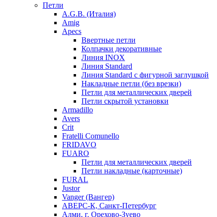
Петли
A.G.B. (Италия)
Amig
Apecs
Ввертные петли
Колпачки декоративные
Линия INOX
Линия Standard
Линия Standard с фигурной заглушкой
Накладные петли (без врезки)
Петли для металлических дверей
Петли скрытой установки
Armadillo
Avers
Crit
Fratelli Comunello
FRIDAVO
FUARO
Петли для металлических дверей
Петли накладные (карточные)
FURAL
Justor
Vanger (Вангер)
АВЕРС-К, Санкт-Петербург
Алми, г. Орехово-Зуево